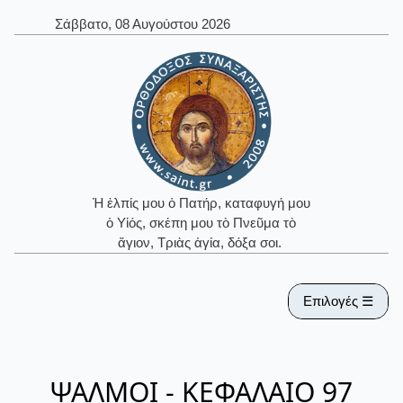
Σάββατο, 08 Αυγούστου 2026
Ἡ ἐλπίς μου ὁ Πατήρ, καταφυγή μου
ὁ Υἱός, σκέπη μου τὸ Πνεῦμα τὸ
ἅγιον, Τριὰς ἁγία, δόξα σοι.
Επιλογές ☰
ΨΑΛΜΟΙ - ΚΕΦΑΛΑΙΟ 97