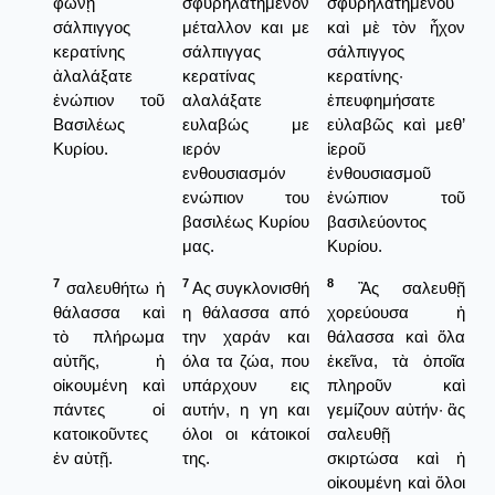
φωνῇ
σφυρηλατημένον
σφυρηλατημένου
σάλπιγγος
μέταλλον και με
καὶ μὲ τὸν ἦχον
κερατίνης
σάλπιγγας
σάλπιγγος
ἀλαλάξατε
κερατίνας
κερατίνης·
ἐνώπιον τοῦ
αλαλάξατε
ἐπευφημήσατε
Βασιλέως
ευλαβώς με
εὐλαβῶς καὶ μεθ’
Κυρίου.
ιερόν
ἱεροῦ
ενθουσιασμόν
ἐνθουσιασμοῦ
ενώπιον του
ἐνώπιον τοῦ
βασιλέως Κυρίου
βασιλεύοντος
μας.
Κυρίου.
7
7
8
σαλευθήτω ἡ
Ας συγκλονισθή
Ἂς σαλευθῇ
θάλασσα καὶ
η θάλασσα από
χορεύουσα ἡ
τὸ πλήρωμα
την χαράν και
θάλασσα καὶ ὅλα
αὐτῆς, ἡ
όλα τα ζώα, που
ἐκεῖνα, τὰ ὁποῖα
οἰκουμένη καὶ
υπάρχουν εις
πληροῦν καὶ
πάντες οἱ
αυτήν, η γη και
γεμίζουν αὐτήν· ἂς
κατοικοῦντες
όλοι οι κάτοικοί
σαλευθῇ
ἐν αὐτῇ.
της.
σκιρτώσα καὶ ἡ
οἰκουμένη καὶ ὅλοι