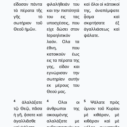
εἴδοσαν πάντα
φιλαλήθειάν του
καὶ ὅλοι οἱ κάτοικοί
τὰ πέρατα τῆς
και την πιστότητά
της, ἀναπέμψατε
γῆς τὸ
του εις τας
ᾆσμα καὶ
σωτήριον τοῦ
υποσχέσεις, που
σκιρτήσατε ἐξ
Θεοῦ ἡμῶν.
είχε δώσει στον
ἀγαλλιάσεως καὶ
Ισραηλιτικόν
ψάλατε.
λαόν. Ολα τα
έθνη, που
κατοικούν έως
εις τα πέρατα της
γης, είδαν και
εγνώρισαν την
σωτηρίαν αυτήν
εκ μέρους του
Θεού μας.
4
4
5
ἀλαλάξατε
Ολοι οι
Ψάλατε πρὸς
τῷ Θεῷ, πᾶσα
άνθρωποι της
ὕμνον τοῦ Κυρίου
ἡ γῆ, ᾄσατε καὶ
οικουμένης
μὲ κιθάραν, μὲ
ἀγαλλιᾶσθε
αλαλάξατε με
κιθάραν καὶ μὲ