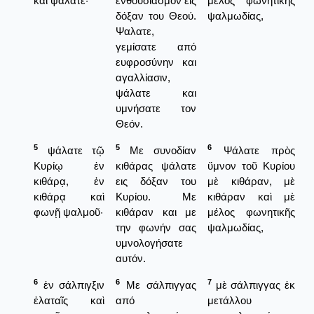
καὶ ψάλατε·
ενθουσιασμόν εις
μέλος φωνητικῆς
δόξαν του Θεού.
ψαλμωδίας,
Ψαλατε,
γεμίσατε από
ευφροσύνην και
αγαλλίασιν,
ψάλατε και
υμνήσατε τον
Θεόν.
5
5
6
ψάλατε τῷ
Με συνοδίαν
Ψάλατε πρὸς
Κυρίῳ ἐν
κιθάρας ψάλατε
ὕμνον τοῦ Κυρίου
κιθάρᾳ, ἐν
εις δόξαν του
μὲ κιθάραν, μὲ
κιθάρᾳ καὶ
Κυρίου. Με
κιθάραν καὶ μὲ
φωνῇ ψαλμοῦ·
κιθάραν και με
μέλος φωνητικῆς
την φωνήν σας
ψαλμωδίας,
υμνολογήσατε
αυτόν.
6
6
7
ἐν σάλπιγξιν
Με σάλπιγγας
μὲ σάλπιγγας ἐκ
ἐλαταῖς καὶ
από
μετάλλου