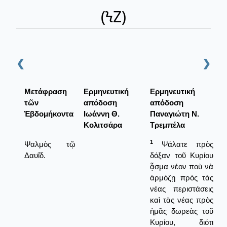
(ϞΖ)
❮
❯
Μετάφραση
Ερμηνευτική
Ερμηνευτική
τῶν
απόδοση
απόδοση
Ἑβδομήκοντα
Ιωάννη Θ.
Παναγιώτη Ν.
Κολιτσάρα
Τρεμπέλα
1
Ψαλμὸς τῷ
Ψάλατε πρὸς
Δαυΐδ.
δόξαν τοῦ Κυρίου
ᾆσμα νέον ποὺ νὰ
ἁρμόζῃ πρὸς τὰς
νέας περιστάσεις
καὶ τὰς νέας πρὸς
ἡμᾶς δωρεὰς τοῦ
Κυρίου, διότι