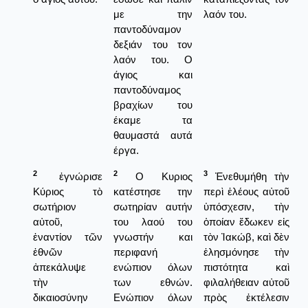
με την
λαόν του.
παντοδύναμον
δεξιάν του τον
λαόν του. Ο
άγιος και
παντοδύναμος
βραχίων του
έκαμε τα
θαυμαστά αυτά
έργα.
2
2
3
ἐγνώρισε
Ο Κυριος
Ἐνεθυμήθη τὴν
Κύριος τὸ
κατέστησε την
περὶ ἐλέους αὐτοῦ
σωτήριον
σωτηρίαν αυτήν
ὑπόσχεσιν, τὴν
αὐτοῦ,
του λαού του
ὁποίαν ἔδωκεν εἰς
ἐναντίον τῶν
γνωστήν και
τὸν Ἰακώβ, καὶ δὲν
ἐθνῶν
περιφανή
ἐλησμόνησε τὴν
ἀπεκάλυψε
ενώπιον όλων
πιστότητα καὶ
τὴν
των εθνών.
φιλαλήθειαν αὐτοῦ
δικαιοσύνην
Ενώπιον όλων
πρὸς ἐκτέλεσιν