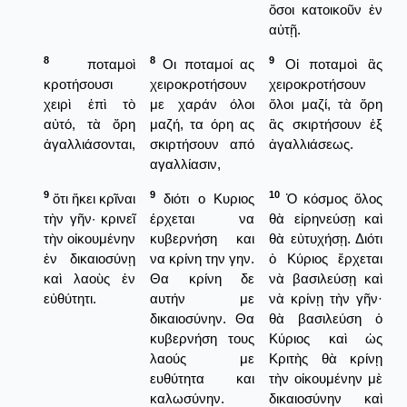
ὅσοι κατοικοῦν ἐν
αὐτῇ.
8
8
9
ποταμοὶ
Οι ποταμοί ας
Οἱ ποταμοὶ ἂς
κροτήσουσι
χειροκροτήσουν
χειροκροτήσουν
χειρὶ ἐπὶ τὸ
με χαράν όλοι
ὅλοι μαζί, τὰ ὅρη
αὐτό, τὰ ὄρη
μαζή, τα όρη ας
ἂς σκιρτήσουν ἐξ
ἀγαλλιάσονται,
σκιρτήσουν από
ἀγαλλιάσεως.
αγαλλίασιν,
9
9
10
ὅτι ἥκει κρῖναι
διότι ο Κυριος
Ὁ κόσμος ὅλος
τὴν γῆν· κρινεῖ
έρχεται να
θὰ εἰρηνεύσῃ καὶ
τὴν οἰκουμένην
κυβερνήση και
θὰ εὐτυχήσῃ. Διότι
ἐν δικαιοσύνῃ
να κρίνη την γην.
ὁ Κύριος ἔρχεται
καὶ λαοὺς ἐν
Θα κρίνη δε
νὰ βασιλεύσῃ καὶ
εὐθύτητι.
αυτήν με
νὰ κρίνῃ τὴν γῆν·
δικαιοσύνην. Θα
θὰ βασιλεύση ὁ
κυβερνήση τους
Κύριος καὶ ὡς
λαούς με
Κριτὴς θὰ κρίνῃ
ευθύτητα και
τὴν οἰκουμένην μὲ
καλωσύνην.
δικαιοσύνην καὶ