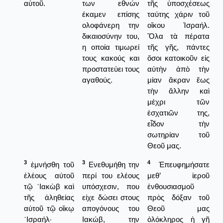
αὐτοῦ.
των εθνών
τῆς ὑποσχέσεως
έκαμεν επίσης
ταύτης χάριν τοῦ
ολοφάνερη την
οἴκου Ἰσραήλ.
δικαιοσύνην του,
Ὅλα τὰ πέρατα
η οποία τιμωρεί
τῆς γῆς, πάντες
τους κακούς και
ὅσοι κατοικοῦν εἰς
προστατεύει τους
αὐτὴν ἀπὸ τὴν
αγαθούς.
μίαν ἄκραν ἕως
τὴν ἄλλην καὶ
μέχρι τῶν
ἐσχατιῶν της,
εἶδον τὴν
σωτηρίαν τοῦ
Θεοῦ μας.
3
3
4
ἐμνήσθη τοῦ
Ενεθυμήθη την
Ἐπευφημήσατε
ἐλέους αὐτοῦ
περί του ελέους
μεθ’ ἱεροῦ
τῷ ᾿Ιακὼβ καὶ
υπόσχεσιν, που
ἐνθουσιασμοῦ
τῆς ἀληθείας
είχε δώσει στους
πρὸς δόξαν τοῦ
αὐτοῦ τῷ οἴκῳ
απογόνους του
Θεοῦ μας
᾿Ισραήλ·
Ιακώβ, την
ὁλόκληρος ἡ γῆ