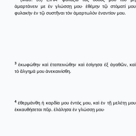
ἁμαρτάνειν με ἐν γλώσσῃ μου· ἐθέμην τῷ στόματί μου
φυλακὴν ἐν τῷ συστῆναι τὸν ἁμαρτωλὸν ἐναντίον μου.
3
ἐκωφώθην καὶ ἐταπεινώθην καὶ ἐσίγησα ἐξ ἀγαθῶν, καὶ
τὸ ἄλγημά μου ἀνεκαινίσθη.
4
ἐθερμάνθη ἡ καρδία μου ἐντός μου, καὶ ἐν τῇ μελέτῃ μου
ἐκκαυθήσεται πῦρ. ἐλάλησα ἐν γλώσσῃ μου·