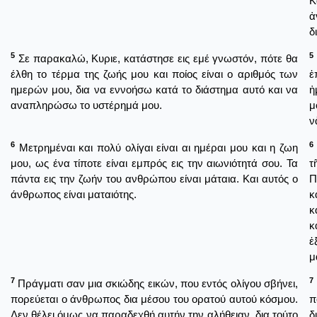
Κ
ἀ
δ
5
5
Σε παρακαλώ, Κυριε, κατάστησε εις εμέ γνωστόν, πότε θα
έλθη το τέρμα της ζωής μου και ποίος είναι ο αριθμός των
ἐ
ημερών μου, δια να εννοήσω κατά το διάστημα αυτό και να
ἡ
αναπληρώσω το υστέρημά μου.
μ
ν
6
6
Μετρημέναι και πολύ ολίγαι είναι αι ημέραι μου και η ζωη
μου, ως ένα τίποτε είναι εμπρός εις την αιωνιότητά σου. Τα
τ
πάντα εις την ζωήν του ανθρώπου είναι μάταια. Και αυτός ο
Π
άνθρωπος είναι ματαιότης.
κ
κ
κ
ἐ
μ
7
7
Πράγματι σαν μια σκιώδης εικών, που εντός ολίγου σβήνει,
πορεύεται ο άνθρωπος δια μέσου του ορατού αυτού κόσμου.
π
Δεν θέλει όμως να παραδεχθή αυτήν την αλήθειαν, δια τούτο
δ