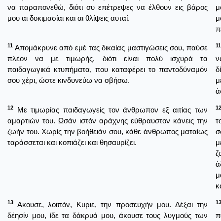
να παραπονεθώ, διότι συ επέτρεψες να έλθουν εις βάρος
μ
μου αι δοκιμασίαι και αι θλίψεις αυταί.
μ
π
11
11
Απομάκρυνε από εμέ τας δικαίας μαστιγώσεις σου, παύσε
πλέον να με τιμωρής, διότι είναι πολύ ισχυρά τα
ν
παιδαγωγικά κτυπήματα, που καταφέρει το παντοδύναμόν
δ
σου χέρι, ώστε κινδυνεύω να σβήσω.
μ
ἀ
12
1
Με τιμωρίας παιδαγωγείς τον άνθρωπον εξ αιτίας των
αμαρτιών του. Ωσάν ιστόν αράχνης εύθραυστον κάνεις την
τ
ζωήν του. Χωρίς την βοήθειάν σου, κάθε άνθρωπος ματαίως
σ
ταράσσεται και κοπιάζει και θησαυρίζει.
μ
ζ
ἀ
μ
κ
13
1
Ακουσε, λοιπόν, Κυριε, την προσευχήν μου. Δέξαι την
δέησίν μου, ίδε τα δάκρυά μου, άκουσε τους λυγμούς των
π