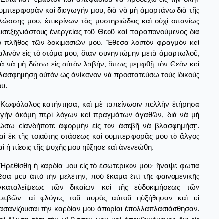
υμπεριφορὰν καὶ διαγωγήν μου, διὰ νὰ μὴ ἁμαρτάνω διὰ τῆς
λώσσης μου, ἐπικρίνων τὰς μυστηριώδεις καὶ οὐχὶ σπανίως
υσεξιχνιάστους ἐνεργείας τοῦ Θεοῦ καὶ παραπονούμενος διὰ
ὸ πλῆθος τῶν δοκιμασιῶν μου. Ἔθεσα λοιπὸν φραγμὸν καὶ
αλινὸν εἰς τὸ στόμα μου, ὅταν συνηντώμην μετὰ ἁμαρτωλοῦ,
ιὰ νὰ μὴ δώσω εἰς αὐτὸν λαβήν, ὅπως μεμφθῇ τὸν Θεὸν καὶ
λασφημήσῃ αὐτὸν ὡς ἀνίκανον νὰ προστατεύσω τοὺς ἰδικούς
ου.
Κωφάλαλος κατήντησα, καὶ μὲ ταπείνωσιν πολλὴν ἐτήρησα
ιγὴν ἀκόμη περὶ λόγων καὶ πραγμάτων ἀγαθῶν, διὰ νὰ μὴ
ώσω οἰανδήποτε ἀφορμὴν εἰς τὸν ἀσεβῆ νὰ βλασφημήσῃ.
αὶ ἐκ τῆς τοιαύτης στάσεως καὶ συμπεριφορᾶς μου τὸ ἄλγος
αὶ ἡ πίεσις τῆς ψυχῆς μου ηὔξησε καὶ ἀνενεώθη.
Ἠρεθίσθη ἡ καρδία μου εἰς τὸ ἐσωτερικόν μου· ἢναψε φωτιὰ
έσα μου ἀπὸ τὴν μελέτην, ποὺ ἔκαμα ἐπὶ τῆς φαινομενικῆς
γκαταλείψεως τῶν δικαίων καὶ τῆς εὐδοκιμήσεως τῶν
σεβῶν, αἱ φλόγες τοῦ πυρὸς αὐτοῦ ηὐξήθησαν καὶ αἱ
ασανίζουσαι τὴν καρδίαν μου ἀπορίαι ἐπολλαπλασιάσθησαν.