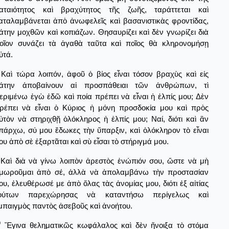
αταιότητος καὶ βραχύτητος τῆς ζωῆς, ταράττεται καὶ
αταλαμβάνεται ἀπὸ ἀνωφελεῖς καὶ βασανιστικὰς φροντίδας,
άτην μοχθῶν καὶ κοπιάζων. Θησαυρίζει καὶ δὲν γνωρίζει διὰ
οῖον συνάζει τὰ ἀγαθὰ ταῦτα καὶ ποῖος θὰ κληρονομήσῃ
ὐτά.
Καὶ τώρα λοιπόν, ἀφοῦ ὁ βίος εἶναι τόσον βραχὺς καὶ εἰς
άτην ἀποβαίνουν αἱ προσπάθειαι τῶν ἀνθρώπων, τὶ
εριμένω ἐγὼ ἐδῶ καὶ ποία πρέπει νὰ εἶναι ἡ ἐλπίς μου; Δὲν
ρέπει νὰ εἶναι ὁ Κύριος ἡ μόνη προσδοκία μου καὶ πρὸς
ὐτὸν νὰ στηριχθῇ ὁλόκληρος ἡ ἐλπίς μου; Ναί, διότι καὶ ἂν
πάρχω, σύ μου ἔδωκες τὴν ὕπαρξιν, καὶ ὁλόκληρον τὸ εἶναι
ου ἀπὸ σὲ ἐξαρτᾶται καὶ σὺ εἶσαι τὸ στήριγμά μου.
Καὶ διὰ νὰ γίνω λοιπὸν ἀρεστὸς ἐνώπιόν σου, ὥστε νὰ μὴ
ιμωροῦμαι ἀπὸ σέ, ἀλλὰ νὰ ἀπολαμβάνω τὴν προστασίαν
ου, ἐλευθέρωσέ με ἀπὸ ὅλας τὰς ἀνομίας μου, διότι ἐξ αἰτίας
ούτων παρεχώρησας νὰ καταντήσω περίγελως καὶ
μπαιγμὸς παντὸς ἀσεβοῦς καὶ ἀνοήτου.
0
Ἔγινα θεληματικῶς κωφάλαλος καὶ δὲν ἤνοιξα τὸ στόμα