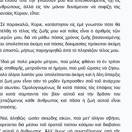
αὶ ἔλυσα τότε τὴν γλῶσσαν μου καὶ ἀπευθυνόμενος ὄχι εἰς
νθρώπους, ἀλλὰ εἰς τὸν μόνον δυνάμενον νὰ σοφίζῃ τὰς
ιανοίας Κύριον, εἶπα:
Σὲ παρακαλῶ, Κύριε, κατάστησον εἰς ἐμὲ γνωστὸν πότε θὰ
πέλθῃ τὸ τέλος τῆς ζωῆς μου καὶ ποῖος εἶναι ὁ ἀριθμὸς τῶν
μερῶν μου, διὰ νὰ μάθω πόσος χρόνος ζωῆς βασανισμένης
ου ὑπολείπεται ἀκόμη καὶ πόσας δοκιμασίας πρόκειται ἀκόμη
ὰ ὑποστῶ, μήπως παρηγορηθῶ ἀπὸ τὸ πλησιάζον τέλος μου.
Ἰδοὺ μὲ πολὺ μικρὸν μέτρον, ποὺ μόλις φθάνει τὸ ἐν τρίτον
ῆς σπιθαμῆς, μετροῦνται αἱ ἡμέραι, ποὺ μοῦ ὤρισες νὰ ζήσω.
ολὺ ὀλίγαι λοιπὸν μου ὑπολείπονται ἀκόμη καὶ ἡ ὅλη ὕπαρξις
αὶ ζωή μου εἶναι σὰν τὸ μηδὲν ἔμπροσθεν σοῦ τοῦ ἀνάρχου
αὶ αἰωνίου. Ὁμολογουμένως δὲ κατὰ πάσας τὰς ἐπόψεις του
αὶ κατὰ σύμπαντα τὸν βίον αὐτοῦ καὶ τὴν δρᾶσιν του
ξεταζόμενος κάθε ἄνθρωπος καὶ πᾶσα ἡ ζωὴ αὐτοῦ εἶναι
αταιότης.
Ναί, ἀληθῶς· ὡσὰν σκιώδης εἰκών, ποὺ μετ’ ὀλίγον σβήνει,
ορεύεται διὰ μέσου τοῦ ὁρατοῦ τούτου κόσμου καὶ διαβαίνει
ι’ αὐτοῦ ὁ ἄνθρωπος. Ἀλλ’ ὄμως μὴ συνετιζόμενος ὑπὸ τῆς