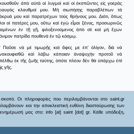
κουσθοῦν ἀπὸ αὐτὰ οἱ λυγμοὶ καὶ οἱ ἐκσπῶντες εἰς γοερὰς
ραυγὰς κλαυθμοί μου. Μὴ σιωπήσῃς παραβλέπων τὰ
άκρυά μου καὶ παρατρέχων τοὺς θρήνους μου. Διότι, ὅπως
λοι οἱ πατέρες μου, οὕτω καὶ ἐγὼ εἶμαι ξένος, προσωρινῶς
ιαμένων ἐν τῇ γῇ, φιλοξενούμενος ἀπὸ σὲ καὶ μὴ ἔχων
όνιμον πατρίδα πουθενὰ ἐν τῷ κόσμῳ.
4
Παῦσε νὰ μὲ τιμωρῇς καὶ ἄφες με ἐπ' ὀλίγον, διὰ νὰ
νακουφισθῶ καὶ λάβω κάποιαν ἀναψυχὴν προτοῦ νὰ
πέλθω ἐκ τῆς ζωῆς ταύτης, ὁπότε πλέον δὲν θὰ ὑπάρχω ἐπὶ
ῆς γῆς.
σκοπό. Οι πληροφορίες που περιλαμβάνονται στο saint.gr
ναλαμβάνουν και την αποκλειστική ευθύνη διασταύρωσης των
έρωσή μας στο: info [at] saint [dot] gr. Κάθε υπόδειξη,