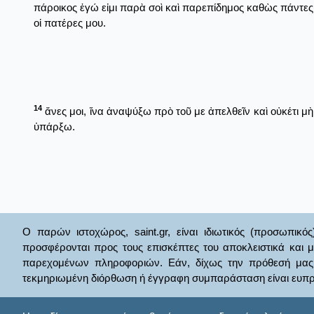
πάροικος ἐγώ εἰμι παρὰ σοὶ καὶ παρεπίδημος καθὼς πάντες
οἱ πατέρες μου.
14
ἄνες μοι, ἵνα ἀναψύξω πρὸ τοῦ με ἀπελθεῖν καὶ οὐκέτι μὴ
ὑπάρξω.
Ο παρών ιστοχώρος, saint.gr, είναι ιδιωτικός (προσωπικός
προσφέρονται προς τους επισκέπτες του αποκλειστικά και 
παρεχομένων πληροφοριών. Εάν, δίχως την πρόθεσή μας θί
τεκμηριωμένη διόρθωση ή έγγραφη συμπαράσταση είναι ευπρ