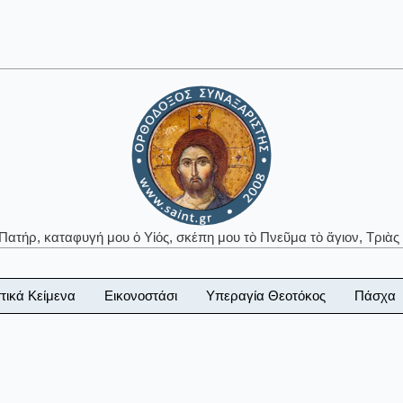
 Πατήρ, καταφυγή μου ὁ Υἱός, σκέπη μου τὸ Πνεῦμα τὸ ἅγιον, Τριὰς 
τικά Κείμενα
Εικονοστάσι
Υπεραγία Θεοτόκος
Πάσχα