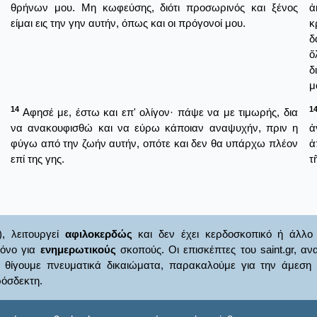
θρήνων μου. Μη κωφεύσης, διότι προσωρινός και ξένος
ἀ
είμαι εις την γην αυτήν, όπως και οι πρόγονοί μου.
κ
δ
ὅ
δ
μ
14
1
Αφησέ με, έστω και επ' ολίγον· πάψε να με τιμωρής, δια
να ανακουφισθώ και να εύρω κάποιαν αναψυχήν, πριν η
ἀ
φύγω από την ζωήν αυτήν, οπότε και δεν θα υπάρχω πλέον
ἀ
επί της γης.
τ
), λειτουργεί
αφιλοκερδώς
και δεν έχει κερδοσκοπικό ή άλλο 
μόνο για
ενημερωτικούς
σκοπούς. Οι επισκέπτες του saint.gr, α
γουμε πνευματικά δικαιώματα, παρακαλούμε για την άμεση ενημ
όσδεκτη.