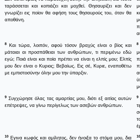
ταράσσεται και κοπιάζει και μοχθεί. Θησαυρίζει και δεν
μ
γνωρίζει εις ποίον θα αφήση τους θησαυρούς του, όταν θα
κ
αποθάνη.
μ
π
α
8
8
Και τώρα, λοιπόν, αφού τόσον βραχύς είναι ο βίος και
μάταιαι αι προσπάθειαι των ανθρώπων, τι περιμένω εδώ
μ
εγώ; Ποιά είναι και ποία πρέπει να είναι η ελπίς μου; Ελπίς
π
μου δεν είναι ο Κυριος; Βεβαίως. Εις σέ, Κυριε, εναποθέτω
π
με εμπιστοσύνην όλην μου την ύπαρξιν.
α
ὑ
μ
9
9
Συγχώρησε όλας τας αμαρτίας μου, διότι εξ αιτίας αυτών
επέτρεψες, να γίνω περίγελως των ασεβών ανθρώπων.
τ
σ
τ
ἐ
10
1
Εγινα κωφός και αμίλητος, δεν ήνοιξα το στόμα μου, δια