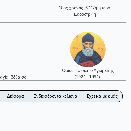
18ος χρόνος, 6747η ημέρα
Έκδοση: 4η
Όσιος Παΐσιος ο Αγιορείτης
(1924 - 1994)
ἁγία, δόξα σοι
Διάφορα
Ενδιαφέροντα κείμενα
Σχετικά με εμάς