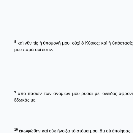
8
καὶ νῦν τίς ἡ ὑπομονή μου; οὐχὶ ὁ Κύριος; καὶ ἡ ὑπόστασίς
μου παρὰ σοί ἐστιν.
9
ἀπὸ πασῶν τῶν ἀνομιῶν μου ῥῦσαί με, ὄνειδος ἄφρονι
ἔδωκάς με.
10
ἐκωφώθην καὶ οὐκ ἤνοιξα τὸ στόμα μου, ὅτι σὺ ἐποίησας.