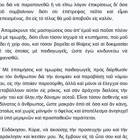
ου διὰ νὰ παραπονεθῶ ἢ νὰ εἴπω λόγον ἐπικρίσεως δι’ ὅσα
οῦ συμβαίνουν διότι σὺ ἐπέτρεψας ταῦτα καὶ εἶμαι
επεισμένος, ὅτι εἰς τὸ τέλος θὰ μοῦ ἀποβοῦν εἰς καλόν.
Ἀπομάκρυνε τὰς μαστιγώσεις σου ἀπ’ ἐμοῦ καὶ παῦσε πλέον
ὰ μὲ τιμωρῇς, διότι εἶναι τόσον ἰσχυρὰ τὰ κτυπήματα, ποὺ μοῦ
ίδει ἡ χείρ σου, καὶ τόσον βαρεῖαι αἱ θλίψεις καὶ αἱ δοκιμασίαι
ὲ τὰς ὁποίας μὲ παιδαγωγεῖς, ὥστε ἐγὼ κινδυνεύω νὰ
φανισθῶ.
2
Μὲ ἐπιτιμήσεις καὶ τιμωρίας παιδαγωγεῖς πρὸς διόρθωσίν
ου τὸν ἄνθρωπον διὰ τὴν ἀνομίαν καὶ παραβάσῃ τοῦ νόμου
ου, εἰς τὴν ὁποίαν παρεσύρθη, ἀλλὰ καὶ μόνοι οἱ ἔλεγχοί σου
εταβάλλουν αὐτὸν εἰς ράκος, καὶ σὰν ἀράχνην διαλύεις τὴν
ωήν του καὶ ὅλην,τὴν δύναμιν αὐτοῦ. Εἶναι τόσον ἀσθενὴς καὶ
δύνατος ὁ ἄνθρωπος, ὥστε μακρὰν ἀπὸ σὲ ὅσα καὶ ἂν κάνῃ,
αταίως καὶ χωρὶς μόνιμόν τι ὄφελος καὶ ἀποτέλεσμα ἀνησυχεῖ
αὶ ὑπὸ μεριμνῶν καὶ προσπαθειῶν ταράττεται.
3
Εὐδόκησον, Κύριε, νὰ ἀκούσῃς τὴν προσευχήν μου καὶ τὴν
αράκλησιν καὶ ἱκεσίαν μου. Ἂς ἔμβουν εἰς τὰ ὦτα σου καὶ ἂς