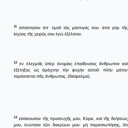
11
ἀπόστησον ἀπ᾿ ἐμοῦ τὰς μάστιγάς σου· ἀπὸ γὰρ τῆς
ἰσχύος τῆς χειρός σου ἐγὼ ἐξέλιπον.
12
ἐν ἐλεγμοῖς ὑπὲρ ἀνομίας ἐπαίδευσας ἄνθρωπον καὶ
ἐξέτηξας ὡς ἀράχνην τὴν ψυχὴν αὐτοῦ· πλὴν μάτην
ταράσσεται πᾶς ἄνθρωπος. (διάψαλμα).
13
εἰσάκουσον τῆς προσευχῆς μου, Κύριε, καὶ τῆς δεήσεώς
μου, ἐνώτισαι τῶν δακρύων μου· μὴ παρασιωπήσῃς, ὅτι