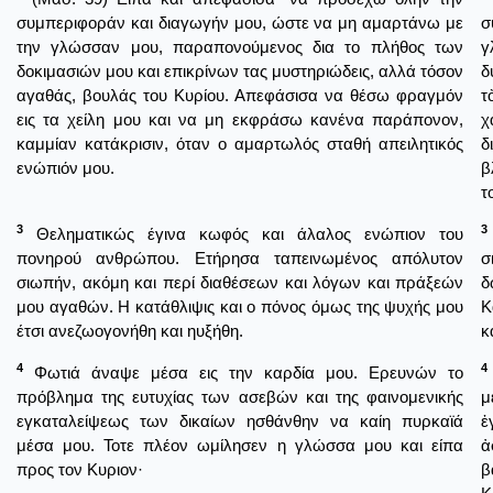
συμπεριφοράν και διαγωγήν μου, ώστε να μη αμαρτάνω με
σ
την γλώσσαν μου, παραπονούμενος δια το πλήθος των
γ
δοκιμασιών μου και επικρίνων τας μυστηριώδεις, αλλά τόσον
δ
αγαθάς, βουλάς του Κυρίου. Απεφάσισα να θέσω φραγμόν
τ
εις τα χείλη μου και να μη εκφράσω κανένα παράπονον,
χ
καμμίαν κατάκρισιν, όταν ο αμαρτωλός σταθή απειλητικός
δ
ενώπιόν μου.
β
τ
3
3
Θεληματικώς έγινα κωφός και άλαλος ενώπιον του
πονηρού ανθρώπου. Ετήρησα ταπεινωμένος απόλυτον
σ
σιωπήν, ακόμη και περί διαθέσεων και λόγων και πράξεών
δ
μου αγαθών. Η κατάθλιψις και ο πόνος όμως της ψυχής μου
Κ
έτσι ανεζωογονήθη και ηυξήθη.
κ
4
4
Φωτιά άναψε μέσα εις την καρδία μου. Ερευνών το
πρόβλημα της ευτυχίας των ασεβών και της φαινομενικής
μ
εγκαταλείψεως των δικαίων ησθάνθην να καίη πυρκαϊά
ἐ
μέσα μου. Τοτε πλέον ωμίλησεν η γλώσσα μου και είπα
ἀ
προς τον Κυριον·
β