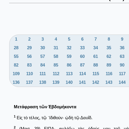
1
2
3
4
5
6
7
8
9
28
29
30
31
32
33
34
35
36
55
56
57
58
59
60
61
62
63
82
83
84
85
86
87
88
89
90
109
110
111
112
113
114
115
116
117
136
137
138
139
140
141
142
143
144
Μετάφραση τῶν Ἑβδομήκοντα
1
Εἰς τὸ τέλος, τῷ ᾿Ιδιθούν· ᾠδὴ τῷ Δαυΐδ.
2
(Μασ. 39) ΕΙΠΑ· φυλάξω τὰς ὁδούς μου τοῦ μὴ