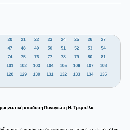
20
21
22
23
24
25
26
27
47
48
49
50
51
52
53
54
74
75
76
77
78
79
80
81
101
102
103
104
105
106
107
108
128
129
130
131
132
133
134
135
ρμηνευτική απόδοση Παναγιώτη Ν. Τρεμπέλα
Εἶπα κατ' ἐμαυτὸν καὶ ἀπεφάσισα νὰ προοέχω εἰς τὴν ὅλην