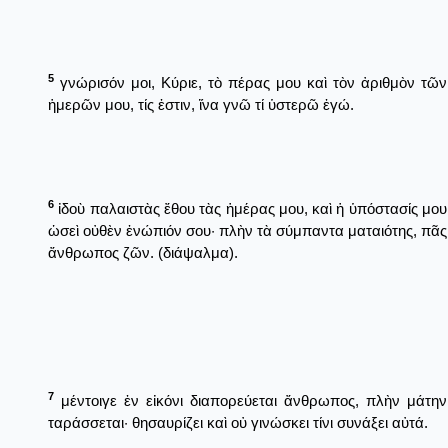
5
γνώρισόν μοι, Κύριε, τὸ πέρας μου καὶ τὸν ἀριθμὸν τῶν
ἡμερῶν μου, τίς ἐστιν, ἵνα γνῶ τί ὑστερῶ ἐγώ.
6
ἰδοὺ παλαιστὰς ἔθου τὰς ἡμέρας μου, καὶ ἡ ὑπόστασίς μου
ὡσεὶ οὐθὲν ἐνώπιόν σου· πλὴν τὰ σύμπαντα ματαιότης, πᾶς
ἄνθρωπος ζῶν. (διάψαλμα).
7
μέντοιγε ἐν εἰκόνι διαπορεύεται ἄνθρωπος, πλὴν μάτην
ταράσσεται· θησαυρίζει καὶ οὐ γινώσκει τίνι συνάξει αὐτά.