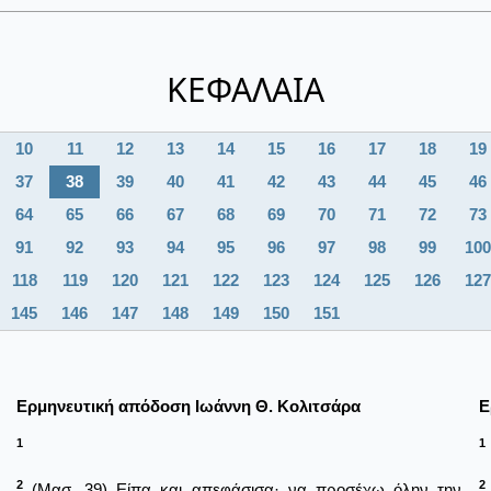
ΚΕΦΑΛΑΙΑ
10
11
12
13
14
15
16
17
18
19
37
38
39
40
41
42
43
44
45
46
64
65
66
67
68
69
70
71
72
73
91
92
93
94
95
96
97
98
99
100
118
119
120
121
122
123
124
125
126
127
145
146
147
148
149
150
151
Ερμηνευτική απόδοση Ιωάννη Θ. Κολιτσάρα
Ε
1
1
2
2
(Μασ. 39) Είπα και απεφάσισα· να προσέχω όλην την