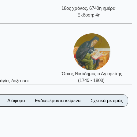
18ος χρόνος, 6749η ημέρα
Έκδοση: 4η
Όσιος Νικόδημος ο Αγιορείτης
(1749 - 1809)
ἁγία, δόξα σοι
Διάφορα
Ενδιαφέροντα κείμενα
Σχετικά με εμάς