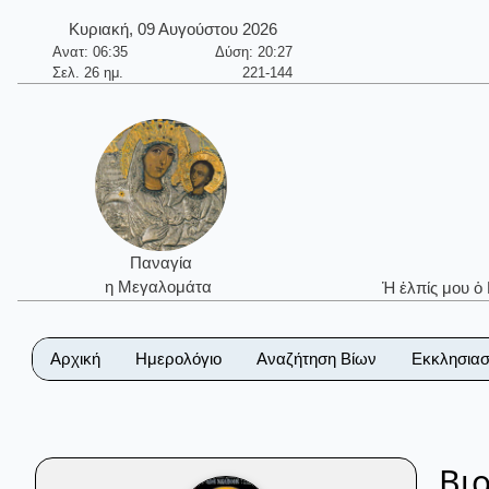
Κυριακή, 09 Αυγούστου 2026
Ανατ: 06:35
Δύση: 20:27
Σελ. 26 ημ.
221-144
Παναγία
η Μεγαλομάτα
Ἡ ἐλπίς μου ὁ
Αρχική
Ημερολόγιο
Αναζήτηση Βίων
Εκκλησιασ
Βι