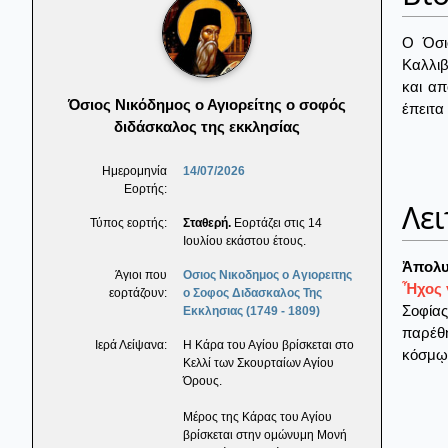
Ο Όσι
Καλλιβ
και απ
Όσιος Νικόδημος ο Αγιορείτης ο σοφός
έπειτα 
διδάσκαλος της εκκλησίας
Ημερομηνία
14/07/2026
Εορτής:
Λει
Τύπος εορτής:
Σταθερή.
Εορτάζει στις 14
Ιουλίου εκάστου έτους.
Ἀπολυ
Άγιοι που
Οσιος Νικοδημος ο Αγιορειτης
Ἦχος γ
εορτάζουν:
ο Σοφος Διδασκαλος Της
Σοφίας
Εκκλησιας (1749 - 1809)
παρέθη
Ιερά Λείψανα:
Η Κάρα του Αγίου βρίσκεται στο
κόσμῳ
Κελλί των Σκουρταίων Αγίου
Όρους.
Μέρος της Κάρας του Αγίου
βρίσκεται στην ομώνυμη Μονή