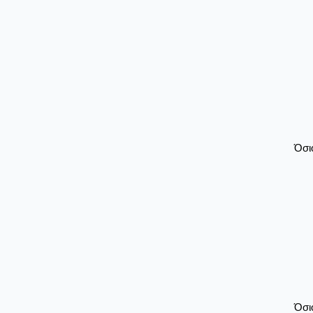
Όσι
Όσι