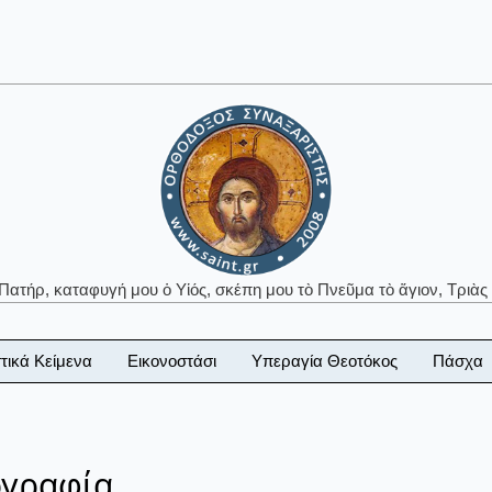
 Πατήρ, καταφυγή μου ὁ Υἱός, σκέπη μου τὸ Πνεῦμα τὸ ἅγιον, Τριὰς 
τικά Κείμενα
Εικονοστάσι
Υπεραγία Θεοτόκος
Πάσχα
ογραφία