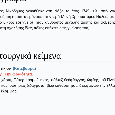
ος Νικόδημος γεννήθηκε στη Νάξο το έτος 1749 μ.Χ. από γονε
ούρση (η οποία εμόνασε στην Ιερά Μονή Χρυσοστόμου Νάξου, με 
ό μικρός έδειχνε ότι ήταν άνθρωπος μεγάλης αρετής και φοβερή
στη σχολή της ίδιας πόλης επέκτεινε τις γνώσεις του,...
τουργικά κείμενα
τίκιον
(Κατέβασμα)
’. Τὴν ὡραιότητα.
 χάριτι, Πάτερ κοσμούμενος, σάλπιξ θεόφθογγος, ὤφθης τοῦ Πνε
κας, σωτηρίας διδάγματα, βίου καθαρότητας, διεκφαίνων τὴν ἔλλ
 ἔλαμψας.