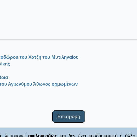
εοδώρου του Χατζή του Μυτιληναίου
νίκης
βοια
 του Αγιωνύμου Άθωνος ορμωμένων
Επιστροφή
), λειτουργεί
αφιλοκερδώς
και δεν έχει κερδοσκοπικό ή άλλο 