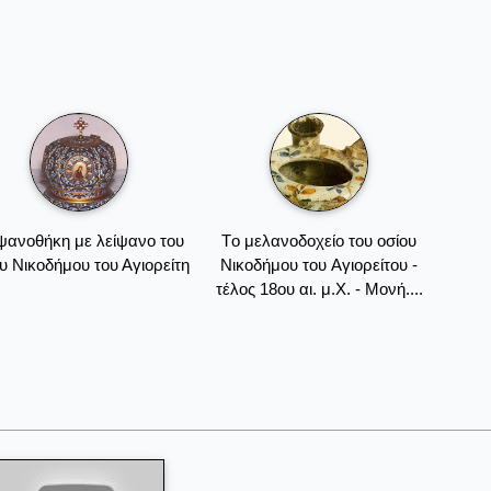
ψανοθήκη με λείψανο του
Tο μελανοδοχείο του οσίου
υ Νικοδήμου του Αγιορείτη
Nικοδήμου του Aγιορείτου -
τέλος 18ου αι. μ.Χ. - Mονή....