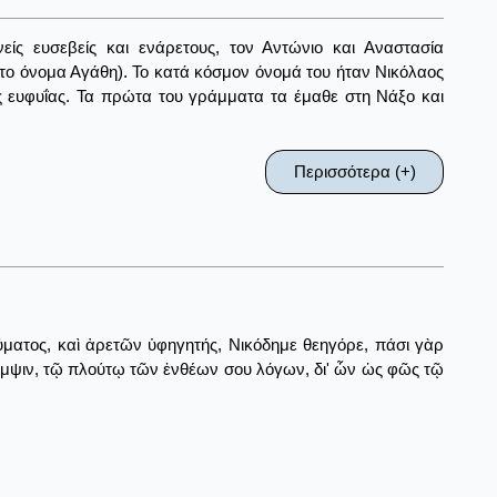
ίς ευσεβείς και ενάρετους, τον Αντώνιο και Αναστασία
το όνομα Αγάθη). Το κατά κόσμον όνομά του ήταν Νικόλαος
ς ευφυΐας. Τα πρώτα του γράμματα τα έμαθε στη Νάξο και
Περισσότερα (+)
ύματος, καὶ ἀρετῶν ὑφηγητής, Νικόδημε θεηγόρε, πάσι γὰρ
αμψιν, τῷ πλούτῳ τῶν ἐνθέων σου λόγων, δι' ὧν ὡς φῶς τῷ