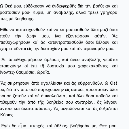
Ω Θεέ μου, εὐδόκησον νὰ ἐνδιαφερθῇς διὰ τὴν βοήθειαν καὶ
ροστασίαν μου· Κύριε, μὴ ἀναβάλῃς, ἀλλὰ τρέξε γρήγορα
πως μὲ βοηθήσῃς.
Εἴθε νὰ καταισχυνθοῦν καὶ νὰ ἐντροπιασθοῦν ὅλοι μαζὶ ὅσοι
ητοῦν τὴν ζωήν μου, ἵνα ἐξοντώσουν αὐτήν. Ἂς
πισθοχωρήσουν καὶ ἂς κατεντροπιασθοῦν ὅσοι θέλουν καὶ
ὐχαριστοῦνται εἰς τὴν δυστυχίαν μου καὶ τὸν ἀφανισμόν μου.
Ἂς ὀπισθοχωρήσουν ἀμέσως καὶ ἄνευ ἀναβολῆς γεμᾶτοι
αταισχύνην οἱ ἐπὶ τῇ δυστυχίᾳ μου χαιρεκακοῦντες καὶ
έγοντες· θαυμάσια, ὡραῖα.
Ἂς σκιρτήσουν ἀπὸ ἀγαλλίασιν καὶ ἂς εὐφρανθοῦν, ὦ Θεέ
ου, διὰ τὴν ὑπὸ σοῦ παρεχομένην εἰς αὐτοὺς προστασίαν ὅλοι
σοι σὲ ζητοῦν καὶ σὲ ἐπικαλοῦνται, καὶ ὅλοι ὅσοι ποθοῦν καὶ
πιθυμοῦν τὴν ἀπὸ τῆς βοηθείας σου σωτηρίαν, ἂς λέγουν
άντοτε καὶ ἀκαταπαύστως: Ἂς μεγαλύνεται καὶ ἂς δοξάζεται
 Κύριος.
Ἐγὼ δὲ εἶμαι πτωχὸς καὶ ἄθλιος· βοήθησόν με, Θεέ μου.