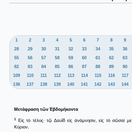
1
2
3
4
5
6
7
8
9
28
29
30
31
32
33
34
35
36
55
56
57
58
59
60
61
62
63
82
83
84
85
86
87
88
89
90
109
110
111
112
113
114
115
116
117
136
137
138
139
140
141
142
143
144
Μετάφραση τῶν Ἑβδομήκοντα
1
Εἰς τὸ τέλος· τῷ Δαυΐδ εἰς ἀνάμνησιν, εἰς τὸ σῶσαί με
Κύριον.