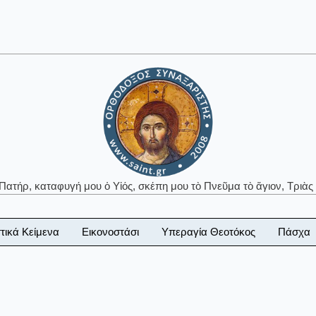
 Πατήρ, καταφυγή μου ὁ Υἱός, σκέπη μου τὸ Πνεῦμα τὸ ἅγιον, Τριὰς 
τικά Κείμενα
Εικονοστάσι
Υπεραγία Θεοτόκος
Πάσχα