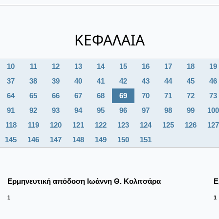
ΚΕΦΑΛΑΙΑ
10
11
12
13
14
15
16
17
18
19
37
38
39
40
41
42
43
44
45
46
64
65
66
67
68
69
70
71
72
73
91
92
93
94
95
96
97
98
99
100
118
119
120
121
122
123
124
125
126
127
145
146
147
148
149
150
151
Ερμηνευτική απόδοση Ιωάννη Θ. Κολιτσάρα
Ε
1
1