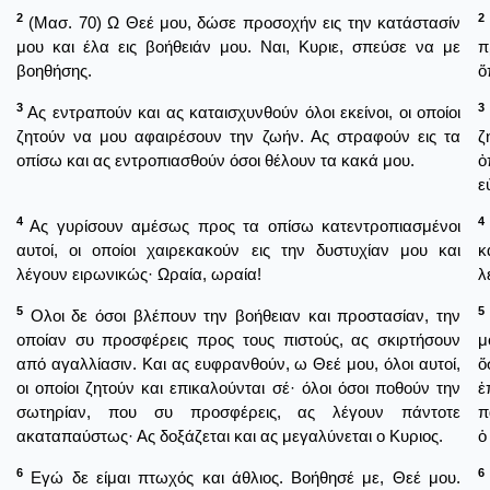
2
2
(Μασ. 70) Ω Θεέ μου, δώσε προσοχήν εις την κατάστασίν
μου και έλα εις βοήθειάν μου. Ναι, Κυριε, σπεύσε να με
π
βοηθήσης.
ὅ
3
3
Ας εντραπούν και ας καταισχυνθούν όλοι εκείνοι, οι οποίοι
ζητούν να μου αφαιρέσουν την ζωήν. Ας στραφούν εις τα
ζ
οπίσω και ας εντροπιασθούν όσοι θέλουν τα κακά μου.
ὀ
ε
4
4
Ας γυρίσουν αμέσως προς τα οπίσω κατεντροπιασμένοι
αυτοί, οι οποίοι χαιρεκακούν εις την δυστυχίαν μου και
κ
λέγουν ειρωνικώς· Ωραία, ωραία!
λ
5
5
Ολοι δε όσοι βλέπουν την βοήθειαν και προστασίαν, την
οποίαν συ προσφέρεις προς τους πιστούς, ας σκιρτήσουν
μ
από αγαλλίασιν. Και ας ευφρανθούν, ω Θεέ μου, όλοι αυτοί,
ὅ
οι οποίοι ζητούν και επικαλούνται σέ· όλοι όσοι ποθούν την
ἐ
σωτηρίαν, που συ προσφέρεις, ας λέγουν πάντοτε
π
ακαταπαύστως· Ας δοξάζεται και ας μεγαλύνεται ο Κυριος.
ὁ
6
6
Εγώ δε είμαι πτωχός και άθλιος. Βοήθησέ με, Θεέ μου.