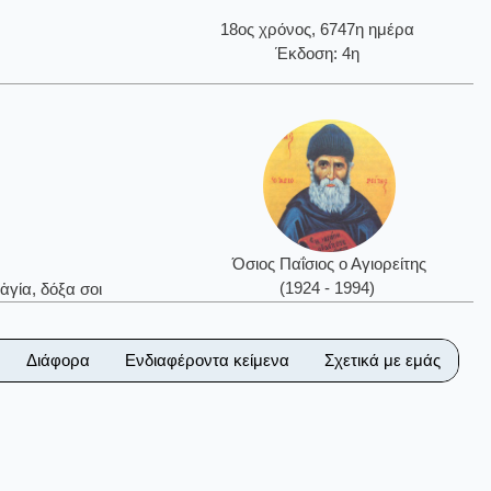
18ος χρόνος, 6747η ημέρα
Έκδοση: 4η
Όσιος Παΐσιος ο Αγιορείτης
(1924 - 1994)
ἁγία, δόξα σοι
Διάφορα
Ενδιαφέροντα κείμενα
Σχετικά με εμάς