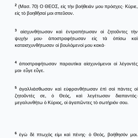
2
(Μασ. 70) Ο ΘΕΟΣ, εἰς τὴν βοήθειάν μου πρόσχες· Κύριε,
εἰς τὸ βοηθῆσαί μοι σπεῦσον.
3
αἰσχυνθήτωσαν καὶ ἐντραπήτωσαν οἱ ζητοῦντες τὴν
ψυχήν μου· ἀποστραφήτωσαν εἰς τὰ ὀπίσω καὶ
καταισχυνθήτωσαν οἱ βουλόμενοί μου κακά·
4
ἀποστραφήτωσαν παραυτίκα αἰσχυνόμενοι οἱ λέγοντές
μοι· εὖγε εὖγε.
5
ἀγαλλιάσθωσαν καὶ εὐφρανθήτωσαν ἐπὶ σοὶ πάντες οἱ
ζητοῦντές σε, ὁ Θεός, καὶ λεγέτωσαν διαπαντός·
μεγαλυνθήτω ὁ Κύριος, οἱ ἀγαπῶντες τὸ σωτήριόν σου.
6
ἐγὼ δὲ πτωχός εἰμι καὶ πένης· ὁ Θεός, βοήθησόν μοι.