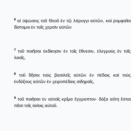
6
αἱ ὑψώσεις τοῦ Θεοῦ ἐν τῷ λάρυγγι αὐτῶν, καὶ ῥομφαῖαι
δίστομοι ἐν ταῖς χερσὶν αὐτῶν
7
τοῦ ποιῆσαι ἐκδίκησιν ἐν τοῖς ἔθνεσιν, ἐλεγμοὺς ἐν τοῖς
λαοῖς,
8
τοῦ δῆσαι τοὺς βασιλεῖς αὐτῶν ἐν πέδαις καὶ τοὺς
ἐνδόξους αὐτῶν ἐν χειροπέδαις σιδηραῖς,
9
τοῦ ποιῆσαι ἐν αὐτοῖς κρῖμα ἔγγραπτον· δόξα αὕτη ἔσται
πᾶσι τοῖς ὁσίοις αὐτοῦ.