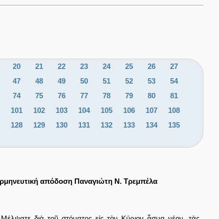
20
21
22
23
24
25
26
27
47
48
49
50
51
52
53
54
74
75
76
77
78
79
80
81
101
102
103
104
105
106
107
108
128
129
130
131
132
133
134
135
ρμηνευτική απόδοση Παναγιώτη Ν. Τρεμπέλα
Μέλψατε διὰ τοῦ στόματος εἰς τὸν Κύριον ᾆσμα νέον, τὰς