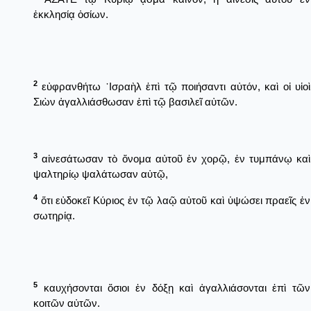
ἐκκλησίᾳ ὁσίων.
2
εὐφρανθήτω ᾿Ισραὴλ ἐπὶ τῷ ποιήσαντι αὐτόν, καὶ οἱ υἱοὶ
Σιὼν ἀγαλλιάσθωσαν ἐπὶ τῷ βασιλεῖ αὐτῶν.
3
αἰνεσάτωσαν τὸ ὄνομα αὐτοῦ ἐν χορῷ, ἐν τυμπάνῳ καὶ
ψαλτηρίῳ ψαλάτωσαν αὐτῷ,
4
ὅτι εὐδοκεῖ Κύριος ἐν τῷ λαῷ αὐτοῦ καὶ ὑψώσει πραεῖς ἐν
σωτηρίᾳ.
5
καυχήσονται ὅσιοι ἐν δόξῃ καὶ ἀγαλλιάσονται ἐπὶ τῶν
κοιτῶν αὐτῶν.