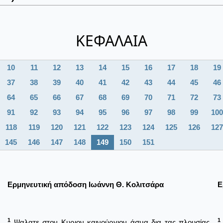
ΚΕΦΑΛΑΙΑ
10
11
12
13
14
15
16
17
18
19
37
38
39
40
41
42
43
44
45
46
64
65
66
67
68
69
70
71
72
73
91
92
93
94
95
96
97
98
99
100
118
119
120
121
122
123
124
125
126
127
145
146
147
148
149
150
151
Ερμηνευτική απόδοση Ιωάννη Θ. Κολιτσάρα
Ε
1
1
Ψαλατε στον Κυριον καινούργιον άσμα δια τας πλουσίας