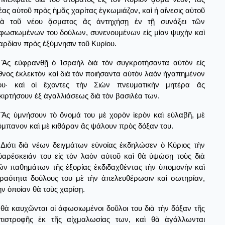
έας αὐτοῦ πρὸς ἡμᾶς χαρίτας ἐγκωμιάζον, καὶ ἡ αἴνεσις αὐτοῦ
ιὰ τοῦ νέου ᾄσματος ἂς ἀντηχήσῃ ἐν τῇ συνάξει τῶν
φωσιωμένων του δούλων, συνενουμένων εἰς μίαν ψυχὴν καὶ
αρδίαν πρὸς ἐξύμνησιν τοῦ Κυρίου.
Ἂς εὐφρανθῇ ὁ Ἰσραὴλ διὰ τὸν συγκροτήσαντα αὐτὸν εἰς
θνος ἐκλεκτὸν καὶ διὰ τὸν ποιήσαντα αὐτὸν λαὸν ἠγαπημένον
ου· καὶ οἱ ἔχοντες τὴν Σιὼν πνευματικὴν μητέρα ἂς
κιρτήσουν ἐξ ἀγαλλιάσεως διὰ τὸν βασιλέα των.
Ἂς ὑμνήσουν τὸ ὄνομά του μὲ χορὸν ἱερὸν καὶ εὐλαβῆ, μὲ
ύμπανον καὶ μὲ κιθάραν ἂς ψάλουν πρὸς δόξαν του.
Διότι διὰ νέων δειγμάτων εὐνοίας ἐκδηλώσεν ὁ Κύριος τὴν
ὐαρέσκειάν του εἰς τὸν λαὸν αὐτοῦ καὶ θὰ ὑψώσῃ τοὺς διὰ
ῶν παθημάτων τῆς ἐξορίας ἐκδιδαχθέντας τὴν ὑπομονὴν καὶ
ραότητα δούλους του μὲ τὴν ἀπελευθέρωσιν καὶ σωτηρίαν,
ὴν ὀποίαν θὰ τοὺς χαρίσῃ.
θὰ καυχῶνται οἱ ἀφωσιωμένοι δοῦλοι του διὰ τὴν δόξαν τῆς
πιστροφῆς ἐκ τῆς αἰχμαλωσίας των, καὶ θὰ ἀγάλλωνται