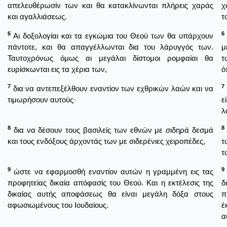
απελευθέρωσίν των και θα κατακλίνωνται πλήρεις χαράς
χ
και αγαλλιάσεως.
τ
6
6
Αι δοξολογίαι και τα εγκώμια του Θεού των θα υπάρχουν
πάντοτε, και θα απαγγέλλωνται δια του λάρυγγός των.
μ
Ταυτοχρόνως όμως αι μεγάλαι δίστομοι ρομφαίαι θα
τ
ευρίσκωνται εις τα χέρια των,
ὁ
7
7
δια να αντεπεξέλθουν εναντίον των εχθρικών λαών και να
τιμωρήσουν αυτούς·
ε
λ
8
8
δια να δέσουν τους βασιλείς των εθνών με σιδηρά δεσμά
και τους ενδόξους άρχοντάς των με σιδερένιες χειροπέδες,
τ
τ
9
9
ώστε να εφαρμοσθή εναντίον αυτών η γραμμένη εις τας
προφητείας δικαία απόφασίς του Θεού. Και η εκτέλεσις της
δ
δικαίας αυτής αποφάσεως θα είναι μεγάλη δόξα στους
π
αφωσιωμένους του Ιουδαίους.
ἐ
α