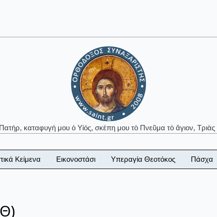
 Πατήρ, καταφυγή μου ὁ Υἱός, σκέπη μου τὸ Πνεῦμα τὸ ἅγιον, Τριὰς 
τικά Κείμενα
Εικονοστάσι
Υπεραγία Θεοτόκος
Πάσχα
Θ)