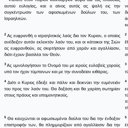
αυτού ευλογίας, και ο αίνος αυτός ας ψαλή εις την
ν
συγκέντρωσιν των αφοσιωμένων δούλων του, των
δ
Ισραηλιτών.
ἀ
κ
2
2
Ας ευφρανθή ο ισραηλιτικός λαός δια τον Κυριον, ο οποίος
ανέδειξεν αυτόν εκλεκτόν λαόν του, και οι κάτοικοι της Σιών
ἔ
ας ευφρανθούν, ας σκιρτήσουν από χαράν και αγαλλίασιν,
τ
διότι έχουν βασιλέα τον Θεόν.
σ
3
3
Ας υμνολογήσουν το Ονομά του με ιερούς ευλαβείς χορούς
υπό τον ήχον τύμπανων και με την συνοδείαν κιθάρας.
τ
4
4
Διότι ο Κυριος έδειξε και πάλιν και δεικνύει την ευμένειάν
του προς τον λαόν του. Θα δοξάση και θα χαρίση σωτηρίαν
ε
στους πράους και υπομονητικούς.
τ
π
τ
5
5
Θα καυχώνται οι αφωσιωμένοι δούλοι του δια την ένδοξον
επιστροφήν των, θα πλημμυρίζουν από αγαλλίασιν δια την
ἐ