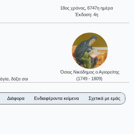
18ος χρόνος, 6747η ημέρα
Έκδοση: 4η
Όσιος Νικόδημος ο Αγιορείτης
(1749 - 1809)
ἁγία, δόξα σοι
Διάφορα
Ενδιαφέροντα κείμενα
Σχετικά με εμάς