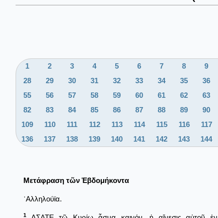
1
2
3
4
5
6
7
8
9
28
29
30
31
32
33
34
35
36
55
56
57
58
59
60
61
62
63
82
83
84
85
86
87
88
89
90
109
110
111
112
113
114
115
116
117
136
137
138
139
140
141
142
143
144
Μετάφραση τῶν Ἑβδομήκοντα
᾿Αλληλούϊα.
1
ΑΣΑΤΕ τῷ Κυρίῳ ᾆσμα καινόν, ἡ αἴνεσις αὐτοῦ ἐν