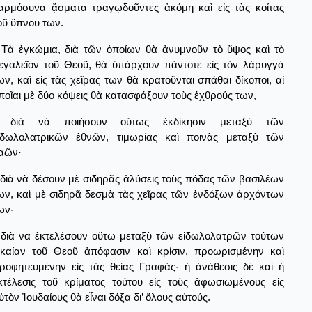
αρμόσυνα ᾄσματα τραγῳδοῦντες ἀκόμη καὶ εἰς τὰς κοίτας
οῦ ὕπνου των.
Τὰ ἐγκώμια, διὰ τῶν ὁποίων θὰ ἀνυμνοῦν τὸ ὕψος καὶ τὸ
εγαλεῖον τοῦ Θεοῦ, θὰ ὑπάρχουν πάντοτε εἰς τὸν λάρυγγά
ων, καὶ εἰς τὰς χεῖρας των θὰ κρατοῦνται σπάθαι δίκοποι, αἱ
ποῖαι μὲ δύο κόψεις θὰ κατασφάξουν τοὺς ἐχθρούς των,
διὰ νὰ ποιήσουν οὕτως ἐκδίκησιν μεταξὺ τῶν
ἰδωλολατρικῶν ἐθνῶν, τιμωρίας καὶ ποινὰς μεταξὺ τῶν
αῶν·
διὰ νὰ δέσουν μὲ σιδηρᾶς ἁλύσεις τοὺς πόδας τῶν βασιλέων
ων, καὶ μὲ σιδηρᾶ δεσμὰ τὰς χεῖρας τῶν ἐνδόξων ἀρχόντων
ων·
διὰ να ἐκτελέσουν οὕτω μεταξὺ τῶν εἰδωλολατρῶν τούτων
ικαίαν τοῦ Θεοῦ ἀπόφασιν καὶ κρίσιν, προωρισμένην καὶ
ροφητευμένην εἰς τὰς θείας Γραφάς· ἡ ἀνάθεσις δὲ καὶ ἡ
κτέλεσις τοῦ κρίματος τούτου εἰς τοὺς ἀφωσιωμένους εἰς
ὐτὸν Ἰουδαίους θὰ εἶναι δόξα δι’ ὅλους αὐτούς.