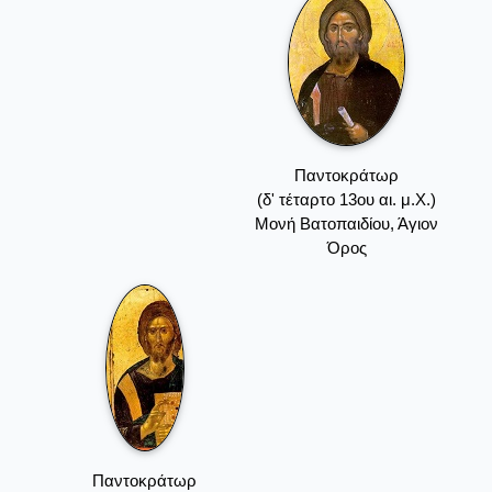
Παντοκράτωρ
(δ' τέταρτο 13ου αι. μ.Χ.)
Mονή Bατοπαιδίου, Άγιον
Όρος
Παντοκράτωρ