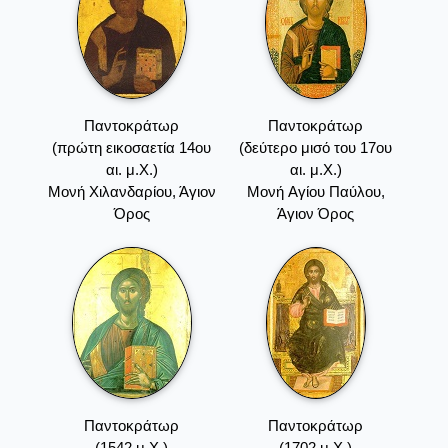
Παντοκράτωρ
Παντοκράτωρ
(πρώτη εικοσαετία 14ου
(δεύτερο μισό του 17ου
αι. μ.Χ.)
αι. μ.Χ.)
Mονή Xιλανδαρίου, Άγιον
Mονή Aγίου Παύλου,
Όρος
Άγιον Όρος
Παντοκράτωρ
Παντοκράτωρ
(1542 μ.Χ.)
(1702 μ.Χ.)