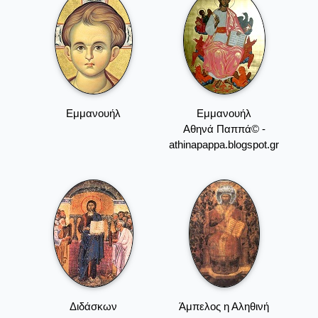
Eμμανουήλ
Eμμανουήλ
Αθηνά Παππά© -
athinapappa.blogspot.gr
Διδάσκων
Άμπελος η Αληθινή