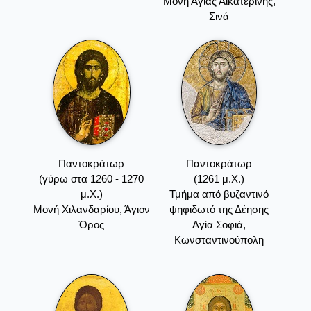
Μονή Αγίας Αικατερίνης,
Σινά
Παντοκράτωρ
Παντοκράτωρ
(γύρω στα 1260 - 1270
(1261 μ.Χ.)
μ.Χ.)
Τμήμα από βυζαντινό
Mονή Xιλανδαρίου, Άγιον
ψηφιδωτό της Δέησης
Όρος
Αγία Σοφιά,
Κωνσταντινούπολη