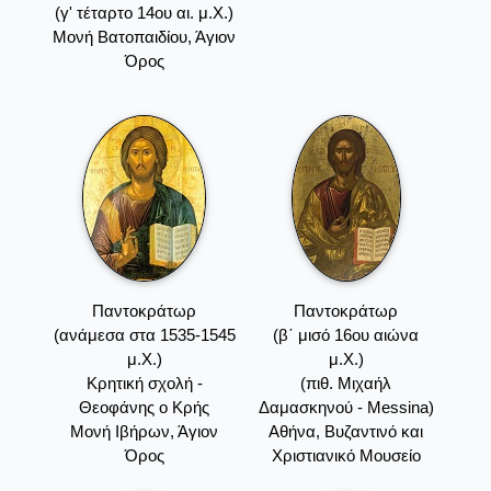
(γ' τέταρτο 14ου αι. μ.Χ.)
Mονή Bατοπαιδίου, Άγιον
Όρος
Παντοκράτωρ
Παντοκράτωρ
(ανάμεσα στα 1535-1545
(β΄ μισό 16ου αιώνα
μ.Χ.)
μ.Χ.)
Kρητική σχολή -
(πιθ. Μιχαήλ
Θεοφάνης ο Kρής
Δαμασκηνού - Messina)
Mονή Iβήρων, Άγιον
Αθήνα, Βυζαντινό και
Όρος
Χριστιανικό Μουσείο