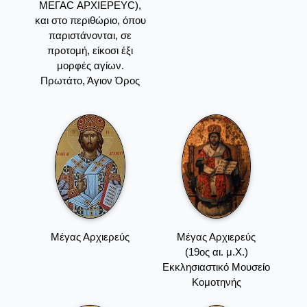
ΜΕΓΑC ΑΡΧΙΕΡΕΥC),
και στο περιθώριο, όπου
παριστάνονται, σε
προτομή, είκοσι έξι
μορφές αγίων.
Πρωτάτο, Άγιον Όρος
Μέγας Αρχιερεύς
Μέγας Αρχιερεύς
(19ος αι. μ.Χ.)
Εκκλησιαστικό Μουσείο
Κομοτηνής