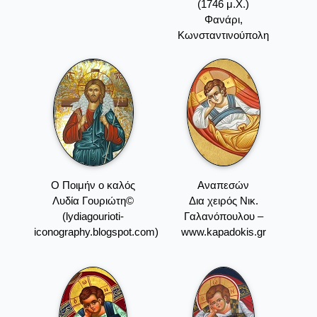
(1746 μ.Χ.)
Φανάρι,
Κωνσταντινούπολη
Ο Ποιμήν ο καλός
Αναπεσών
Λυδία Γουριώτη©
Δια χειρός Νικ.
(lydiagourioti-
Γαλανόπουλου –
iconography.blogspot.com)
www.kapadokis.gr