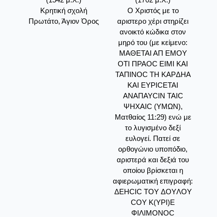
Kρητική σχολή
O Xριστός με το
Πρωτάτο, Άγιον Όρος
αριστερο χέρι στηρίζει
ανοικτό κώδικα στον
μηρό του (με κείμενο:
MAΘETAI AΠ EMOY
OTI ΠPAOC EIMI KAI
TAΠINOC TH KAPΔHA
KAI EYPICETAI
ANAΠAYCIN TAIC
ΨHXAIC (YMΩN),
Mατθαίος 11:29) ενώ με
το λυγισμένο δεξί
ευλογεί. Πατεί σε
ορθογώνιο υποπόδιο,
αριστερά και δεξιά του
οποίου βρίσκεται η
αφιερωματική επιγραφή:
ΔEHCIC TOY ΔOYΛOY
COY K(YPI)E
ΦIΛIMONOC