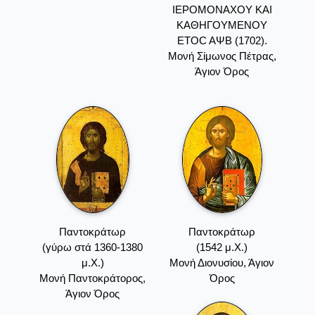
IEPOMONAXOY KAI
KAΘHΓOYMENOY
ETOC AΨB (1702).
Mονή Σίμωνος Πέτρας,
Άγιον Όρος
Παντοκράτωρ
Παντοκράτωρ
(γύρω στά 1360-1380
(1542 μ.Χ.)
μ.Χ.)
Mονή Διονυσίου, Άγιον
Mονή Παντοκράτορος,
Όρος
Άγιον Όρος