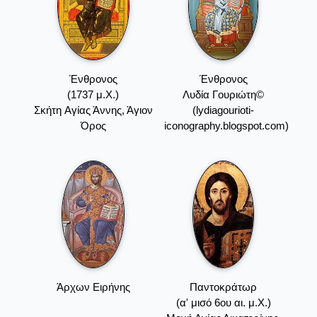
Ένθρονος
Ένθρονος
(1737 μ.Χ.)
Λυδία Γουριώτη©
Σκήτη Aγίας Άννης, Άγιον
(lydiagourioti-
Όρος
iconography.blogspot.com)
Άρχων Ειρήνης
Παντοκράτωρ
(α' μισό 6ου αι. μ.Χ.)