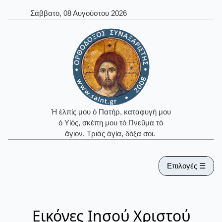
Σάββατο, 08 Αυγούστου 2026
Ἡ ἐλπίς μου ὁ Πατήρ, καταφυγή μου
ὁ Υἱός, σκέπη μου τὸ Πνεῦμα τὸ
ἅγιον, Τριὰς ἁγία, δόξα σοι.
Επιλογές ☰
Εικόνες Ιησού Χριστού