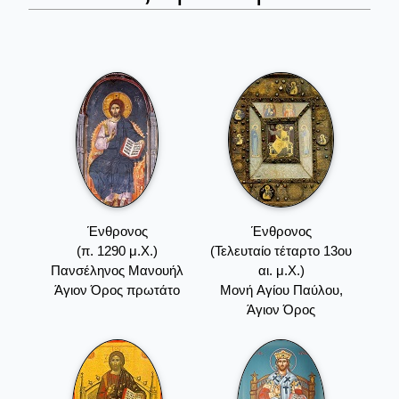
Ένθρονος
Ένθρονος
(π. 1290 μ.Χ.)
(Τελευταίο τέταρτο 13ου
Πανσέληνος Μανουήλ
αι. μ.Χ.)
Άγιον Όρος πρωτάτο
Mονή Aγίου Παύλου,
Άγιον Όρος