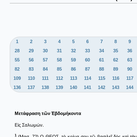
1
2
3
4
5
6
7
8
9
28
29
30
31
32
33
34
35
36
55
56
57
58
59
60
61
62
63
82
83
84
85
86
87
88
89
90
109
110
111
112
113
114
115
116
117
136
137
138
139
140
141
142
143
144
Μετάφραση τῶν Ἑβδομήκοντα
Εἰς Σαλωμών.
1
(Μασ. 72) Ο ΘΕΟΣ, τὸ κρίμα σου τῷ βασιλεῖ δὸς καὶ τὴν