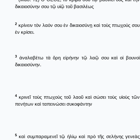
δικαιοσύνην σου τῷ υἱῷ τοῦ βασιλέως
2
κρίνειν τὸν λαόν σου ἐν δικαιοσύνῃ καὶ τοὺς πτωχούς σου
ἐν κρίσει.
3
ἀναλαβέτω τὰ ὄρη εἰρήνην τῷ λαῷ σου καὶ οἱ βουνοὶ
δικαιοσύνην.
4
κρινεῖ τοὺς πτωχοὺς τοῦ λαοῦ καὶ σώσει τοὺς υἱοὺς τῶν
πενήτων καὶ ταπεινώσει συκοφάντην
5
καὶ συμπαραμενεῖ τῷ ἡλίῳ καὶ πρὸ τῆς σελήνης γενεὰς