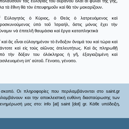
πολαύσουν τὰς εὐλογίας τοῦ οὐρανοῦ ὅλαι αἱ φυλαὶ τῆς γῆς,
λα τὰ ἔθνη θὰ τὸν ἐπευφημοῦν καὶ θὰ τὸν μακαρίζουν.
8
Εὐλογητὸς ὁ Κύριος, ὁ Θεὸς ὁ λατρευόμενος καὶ
ροσκυνούμενος ὑπὸ τοῦ Ἰσραήλ, ὅστις μόνος ἔχει τὴν
ύναμιν νὰ ἐπιτελῆ θαυμάσια καὶ ἔργα καταπληκτικὰ
9
καὶ ἂς εἶναι εὐλογημένον τὸ ἔνδοξον ὄνομά του καὶ τώρα καὶ
άντοτε καὶ εἰς τοὺς αἰῶνας ἀτελευτήτως. Καὶ ἂς πληρωθῇ
πὸ τὴν δόξαν του ὁλόκληρος ἡ γῆ, ἐξαγιαζομένη καὶ
ασιλευομένη ὑπ' αὐτοῦ. Γένοιτο, γένοιτο.
σκοπό. Οι πληροφορίες που περιλαμβάνονται στο saint.gr
ναλαμβάνουν και την αποκλειστική ευθύνη διασταύρωσης των
έρωσή μας στο: info [at] saint [dot] gr. Κάθε υπόδειξη,