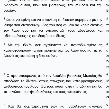
διάδοχον αυτού, υιόν του βασιλέως, την σύνεσιν και την
ν
σοφίαν,
β
2
2
ώστε να κρίνη και να απονέμη το δίκαιον σύμφωνα με την
ιδικήν σου δικαιοσύνην. Δος του σοφίαν, δια να κρίνη δικαίως
τ
τον λαόν σου και να υπερασπίζη τους αδυνάτους και
κ
αδικουμένους εις τας διαφόρους δίκας.
3
3
Με την ιδικήν σου αγαθότητα και παντοδυναμίαν ας
καρποφορήσουν τα όρη ειρήνην δια τον λαόν σου και εις τα
ἀ
βουνά ας φυτρώση η δικαιοσύνη.
λ
ἡ
κ
4
4
Ο προτυπούμενος από τον βασιλέα βασιλεύς Μεσσίας θα
αποδώση το δίκαιον στους πτωχούς και καταφρονημένους
Μ
ανθρώπους του λαού. Θα τους σώση από την αδικίαν και θα
λ
ταπεινώση τους ψευδολόγους και τους συκοφάντας.
κ
ἐ
5
5
Και θα συμπαραμείνη ζων και βασιλεύων αιωνίως