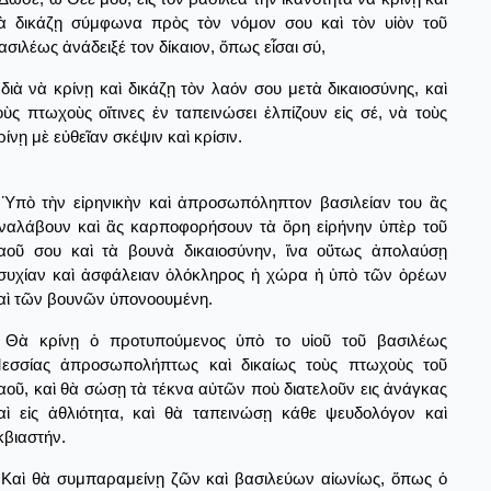
ὰ δικάζῃ σύμφωνα πρὸς τὸν νόμον σου καὶ τὸν υἱὸν τοῦ
ασιλέως ἀνάδειξέ τον δίκαιον, ὅπως εἶσαι σύ,
διὰ νὰ κρίνῃ καὶ δικάζῃ τὸν λαόν σου μετὰ δικαιοσύνης, καὶ
οὺς πτωχοὺς οἵτινες ἐν ταπεινώσει ἐλπίζουν εἰς σέ, νὰ τοὺς
ρίνῃ μὲ εὐθεῖαν σκέψιν καὶ κρίσιν.
Ὑπὸ τὴν εἰρηνικὴν καὶ ἀπροσωπόληπτον βασιλείαν του ἂς
ναλάβουν καὶ ἂς καρποφορήσουν τὰ ὅρη εἰρήνην ὑπὲρ τοῦ
αοῦ σου καὶ τὰ βουνὰ δικαιοσύνην, ἵνα οὕτως ἀπολαύσῃ
συχίαν καὶ ἀσφάλειαν ὁλόκληρος ἡ χώρα ἡ ὑπὸ τῶν ὀρέων
αὶ τῶν βουνῶν ὑπονοουμένη.
Θὰ κρίνῃ ὁ προτυπούμενος ὑπὸ το υἱοῦ τοῦ βασιλέως
εσσίας ἀπροσωπολήπτως καὶ δικαίως τοὺς πτωχοὺς τοῦ
αοῦ, καὶ θὰ σώσῃ τὰ τέκνα αὐτῶν ποὺ διατελοῦν εις ἀνάγκας
αὶ εἰς ἀθλιότητα, καὶ θὰ ταπεινώσῃ κάθε ψευδολόγον καὶ
κβιαστήν.
Καὶ θὰ συμπαραμείνῃ ζῶν καὶ βασιλεύων αἰωνίως, ὅπως ὁ