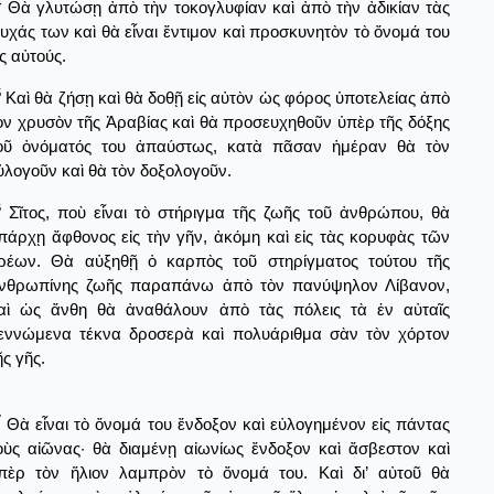
4
Θὰ γλυτώσῃ ἀπὸ τὴν τοκογλυφίαν καὶ ἀπὸ τὴν ἀδικίαν τὰς
υχάς των καὶ θὰ εἶναι ἔντιμον καὶ προσκυνητὸν τὸ ὄνομά του
ἰς αὐτούς.
5
Καὶ θὰ ζήσῃ καὶ θὰ δοθῇ εἰς αὐτὸν ὡς φόρος ὑποτελείας ἀπὸ
ὸν χρυσὸν τῆς Ἀραβίας καὶ θὰ προσευχηθοῦν ὑπὲρ τῆς δόξης
οῦ ὀνόματός του ἀπαύστως, κατὰ πᾶσαν ἡμέραν θὰ τὸν
ὐλογοῦν καὶ θὰ τὸν δοξολογοῦν.
6
Σῖτος, ποὺ εἶναι τὸ στήριγμα τῆς ζωῆς τοῦ ἀνθρώπου, θὰ
πάρχῃ ἄφθονος εἰς τὴν γῆν, ἀκόμη καὶ εἰς τὰς κορυφὰς τῶν
ρέων. Θὰ αὐξηθῇ ὁ καρπὸς τοῦ στηρίγματος τούτου τῆς
νθρωπίνης ζωῆς παραπάνω ἀπὸ τὸν πανύψηλον Λίβανον,
αὶ ὡς ἄνθη θὰ ἀναθάλουν ἀπὸ τὰς πόλεις τὰ ἐν αὐταῖς
εννώμενα τέκνα δροσερὰ καὶ πολυάριθμα σὰν τὸν χόρτον
ῆς γῆς.
7
Θὰ εἶναι τὸ ὄνομά του ἔνδοξον καὶ εὐλογημένον εἰς πάντας
οὺς αἰῶνας· θὰ διαμένῃ αἰωνίως ἔνδοξον καὶ ἄσβεστον καὶ
πὲρ τὸν ἥλιον λαμπρὸν τὸ ὄνομά του. Καὶ δι’ αὐτοῦ θὰ