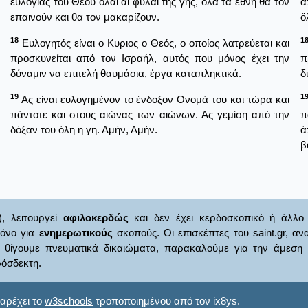
ευλογίας του Θεού όλαι αι φυλαί της γης, όλα τα έθνη θα τον
ἀ
επαινούν και θα τον μακαρίζουν.
ὅ
18
1
Ευλογητός είναι ο Κυριος ο Θεός, ο οποίος λατρεύεται και
προσκυνείται από τον Ισραήλ, αυτός που μόνος έχει την
π
δύναμιν να επιτελή θαυμάσια, έργα καταπληκτικά.
δ
19
1
Ας είναι ευλογημένον το ένδοξον Ονομά του και τώρα και
πάντοτε και στους αιώνας των αιώνων. Ας γεμίση από την
π
δόξαν του όλη η γη. Αμήν, Αμήν.
ἀ
β
), λειτουργεί
αφιλοκερδώς
και δεν έχει κερδοσκοπικό ή άλλο 
μόνο για
ενημερωτικούς
σκοπούς. Οι επισκέπτες του saint.gr, α
γουμε πνευματικά δικαιώματα, παρακαλούμε για την άμεση ενημ
όσδεκτη.
αρέχει το
w3schools
τροποποιημένου από τον ix8ys.