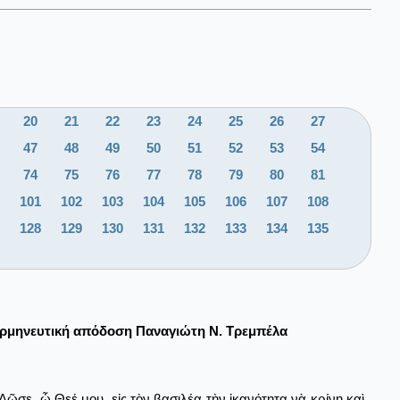
20
21
22
23
24
25
26
27
47
48
49
50
51
52
53
54
74
75
76
77
78
79
80
81
101
102
103
104
105
106
107
108
128
129
130
131
132
133
134
135
ρμηνευτική απόδοση Παναγιώτη Ν. Τρεμπέλα
Δῶσε, ὦ Θεέ μου, εἰς τὸν βασιλέα τὴν ἱκανότητα νὰ κρίνῃ καὶ