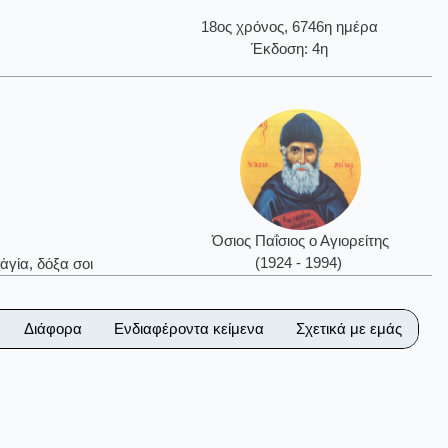
18ος χρόνος, 6746η ημέρα
Έκδοση: 4η
Όσιος Παΐσιος ο Αγιορείτης
(1924 - 1994)
ἁγία, δόξα σοι
Διάφορα
Ενδιαφέροντα κείμενα
Σχετικά με εμάς