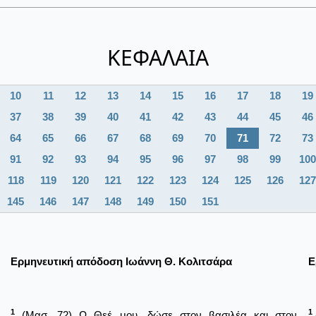
ΚΕΦΑΛΑΙΑ
10
11
12
13
14
15
16
17
18
19
37
38
39
40
41
42
43
44
45
46
64
65
66
67
68
69
70
71
72
73
91
92
93
94
95
96
97
98
99
100
118
119
120
121
122
123
124
125
126
127
145
146
147
148
149
150
151
Ερμηνευτική απόδοση Ιωάννη Θ. Κολιτσάρα
Ε
1
1
(Μασ. 72) Ω Θεέ μου, δώσε στον βασιλέα και στον