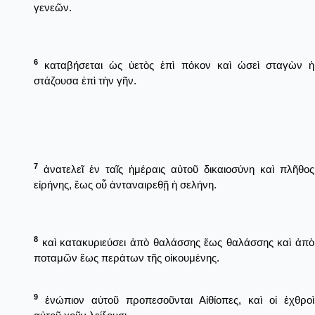
γενεῶν.
6
καταβήσεται ὡς ὑετὸς ἐπὶ πόκον καὶ ὡσεὶ σταγὼν ἡ
στάζουσα ἐπὶ τὴν γῆν.
7
ἀνατελεῖ ἐν ταῖς ἡμέραις αὐτοῦ δικαιοσύνη καὶ πλῆθος
εἰρήνης, ἕως οὗ ἀνταναιρεθῇ ἡ σελήνη.
8
καὶ κατακυριεύσει ἀπὸ θαλάσσης ἕως θαλάσσης καὶ ἀπὸ
ποταμῶν ἕως περάτων τῆς οἰκουμένης.
9
ἐνώπιον αὐτοῦ προπεσοῦνται Αἰθίοπες, καὶ οἱ ἐχθροὶ