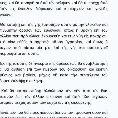
λιος, καὶ θὰ προηγῆται ἀπὸ τὴν σελήνην καὶ θὰ ὑπερέχῃ ἀπὸ
ὐτὴν εἰς ἔνδοξον διάρκειαν καὶ κυριαρχίαν ἐπὶ γενεᾶς
ενεῶν.
Θὰ καταβῇ ἐπὶ τῆς γῆς ἐμποτίζων αὐτὴν μὲ τὴν γλυκεῖαν καὶ
πιθυμητὴν δρόσον τῶν εὐλογιῶν, ὅπως ἡ βροχὴ ἐπὶ τοῦ
αλλίου ποὺ πρὸ ὀλίγου ἐκουρεύθη καὶ ἐτυλίχθη εἰς ποκάριον,
ὸ ὁποῖον εὐθὺς ἀπορροφᾷ πᾶσαν ὑγρασίαν, καὶ ὅπως ἡ
ταγὼν ποὺ πίπτει μία μία ἐπὶ τῆς γῆς καὶ αὐτοστιγμεῖ
πορροφάται ὑπ’ αὐτῆς.
Ἐκ τῆς τοιαύτης δὲ πνευματικῆς ἀρδεύσεως θὰ ἀναβλαστήσῃ
αὶ θὰ ἀνθήσῃ ἐπὶ τῶν ἡμερῶν του δικαιοσύνη καὶ εἰρήνη
φθονος καὶ βαθεῖα, μέχρις οὗ κατὰ τὴν συντέλειαν τοῦ
όσμου ἐκλείψῃ ἡ σελήνη.
Καὶ θὰ κατακυριεύσῃ ὁλόκληρον τὴν γῆν ἀπὸ τὸν ἕνα
κεανὸν ἕως τὸν ἄλλον ὠκεανὸν καὶ ἀπὸ τῶν μεγάλων
οταμῶν μέχρις αὐτῶν τῶν ἐσχατιῶν τῆς οἰκουμένης.
Ἐνώπιόν του θὰ προσπέσουν, διὰ να τὸν προσκυνήσουν καὶ