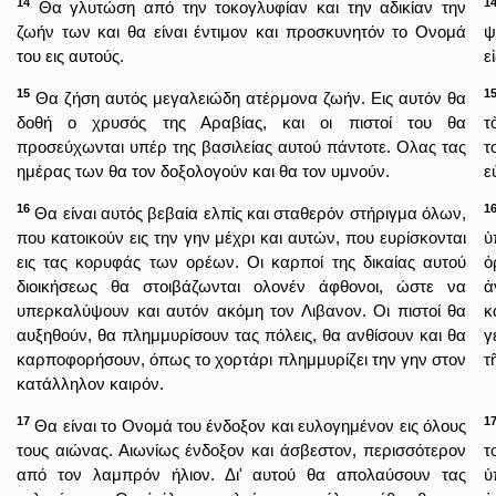
14
1
Θα γλυτώση από την τοκογλυφίαν και την αδικίαν την
ζωήν των και θα είναι έντιμον και προσκυνητόν το Ονομά
ψ
του εις αυτούς.
ε
15
1
Θα ζήση αυτός μεγαλειώδη ατέρμονα ζωήν. Εις αυτόν θα
δοθή ο χρυσός της Αραβίας, και οι πιστοί του θα
τ
προσεύχωνται υπέρ της βασιλείας αυτού πάντοτε. Ολας τας
τ
ημέρας των θα τον δοξολογούν και θα τον υμνούν.
ε
16
1
Θα είναι αυτός βεβαία ελπίς και σταθερόν στήριγμα όλων,
που κατοικούν εις την γην μέχρι και αυτών, που ευρίσκονται
ὑ
εις τας κορυφάς των ορέων. Οι καρποί της δικαίας αυτού
ὀ
διοικήσεως θα στοιβάζωνται ολονέν άφθονοι, ώστε να
ἀ
υπερκαλύψουν και αυτόν ακόμη τον Λιβανον. Οι πιστοί θα
κ
αυξηθούν, θα πλημμυρίσουν τας πόλεις, θα ανθίσουν και θα
γ
καρποφορήσουν, όπως το χορτάρι πλημμυρίζει την γην στον
τ
κατάλληλον καιρόν.
17
1
Θα είναι το Ονομά του ένδοξον και ευλογημένον εις όλους
τους αιώνας. Αιωνίως ένδοξον και άσβεστον, περισσότερον
τ
από τον λαμπρόν ήλιον. Δι' αυτού θα απολαύσουν τας
ὑ