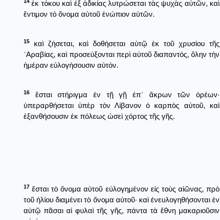
14
ἐκ τόκου καὶ ἐξ ἀδικίας λυτρώσεται τὰς ψυχὰς αὐτῶν, καὶ
ἔντιμον τὸ ὄνομα αὐτοῦ ἐνώπιον αὐτῶν.
15
καὶ ζήσεται, καὶ δοθήσεται αὐτῷ ἐκ τοῦ χρυσίου τῆς
᾿Αραβίας, καὶ προσεύξονται περὶ αὐτοῦ διαπαντός, ὅλην τὴν
ἡμέραν εὐλογήσουσιν αὐτόν.
16
ἔσται στήριγμα ἐν τῇ γῇ ἐπ᾿ ἄκρων τῶν ὀρέων·
ὑπεραρθήσεται ὑπὲρ τὸν Λίβανον ὁ καρπὸς αὐτοῦ, καὶ
ἐξανθήσουσιν ἐκ πόλεως ὡσεὶ χόρτος τῆς γῆς.
17
ἔσται τὸ ὄνομα αὐτοῦ εὐλογημένον εἰς τοὺς αἰῶνας, πρὸ
τοῦ ἡλίου διαμένει τὸ ὄνομα αὐτοῦ· καὶ ἐνευλογηθήσονται ἐν
αὐτῷ πᾶσαι αἱ φυλαὶ τῆς γῆς, πάντα τὰ ἔθνη μακαριοῦσιν