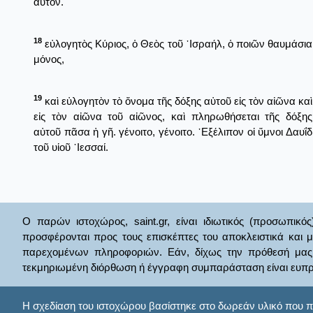
αὐτόν.
18
εὐλογητὸς Κύριος, ὁ Θεὸς τοῦ ᾿Ισραήλ, ὁ ποιῶν θαυμάσια
μόνος,
19
καὶ εὐλογητὸν τὸ ὄνομα τῆς δόξης αὐτοῦ εἰς τὸν αἰῶνα καὶ
εἰς τὸν αἰῶνα τοῦ αἰῶνος, καὶ πληρωθήσεται τῆς δόξης
αὐτοῦ πᾶσα ἡ γῆ. γένοιτο, γένοιτο. ᾿Εξέλιπον οἱ ὕμνοι Δαυΐδ
τοῦ υἱοῦ ᾿Ιεσσαί.
Ο παρών ιστοχώρος, saint.gr, είναι ιδιωτικός (προσωπικός
προσφέρονται προς τους επισκέπτες του αποκλειστικά και 
παρεχομένων πληροφοριών. Εάν, δίχως την πρόθεσή μας θί
τεκμηριωμένη διόρθωση ή έγγραφη συμπαράσταση είναι ευπρ
Η σχεδίαση του ιστοχώρου βασίστηκε στο δωρεάν υλικό που π