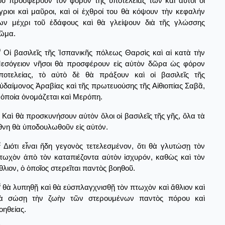
οῦ προσφέρουν τὸν φόρον τῆς ὑποτελείας των καὶ αὐτοὶ οἱ
γριοι καὶ μαῦροι, καὶ οἱ ἐχθροί του θὰ κόψουν τὴν κεφαλήν
ων μέχρι τοῦ ἐδάφους καὶ θὰ γλείψουν διὰ τῆς γλώσσης
ῶμα.
0
Οἱ βασιλεῖς τῆς Ἱσπανικῆς πόλεως Θαρσὶς καὶ αἱ κατὰ τὴν
εσόγειον νῆσοι θὰ προσφέρουν εἰς αὐτὸν δῶρα ὡς φόρον
ποτελείας, τὸ αὐτὸ δὲ θὰ πράξουν καὶ οἱ βασιλεῖς τῆς
ὐδαίμονος Ἀραβίας καὶ τῆς πρωτευούσης τῆς Αἰθιοπίας Σαβᾶ,
 ὁποία ὀνομάζεται καὶ Μερόπη.
Καὶ θὰ προσκυνήσουν αὐτὸν ὅλοι οἱ βασιλεῖς τῆς γῆς, ὅλα τὰ
θνη θὰ ὑποδουλωθοῦν εἰς αὐτόν.
2
Διότι εἶναι ἤδη γεγονὸς τετελεσμένον, ὅτι θὰ γλυτώσῃ τὸν
τωχὸν ἀπὸ τὸν καταπιέζοντα αὐτὸν ἰσχυρόν, καθὼς καὶ τὸν
θλιον, ὁ ὁποῖος στερεῖται παντὸς βοηθοῦ.
3
θὰ λυπηθῇ καὶ θὰ εὐσπλαγχνισθῇ τὸν πτωχὸν καὶ ἄθλιον καὶ
ὰ σώσῃ τὴν ζωὴν τῶν στερουμένων παντὸς πόρου καὶ
οηθείας.