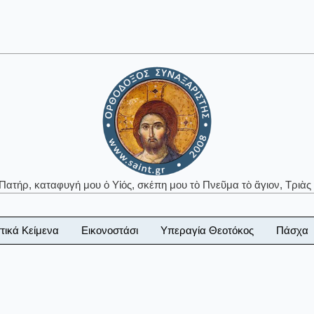
 Πατήρ, καταφυγή μου ὁ Υἱός, σκέπη μου τὸ Πνεῦμα τὸ ἅγιον, Τριὰς 
τικά Κείμενα
Εικονοστάσι
Υπεραγία Θεοτόκος
Πάσχα