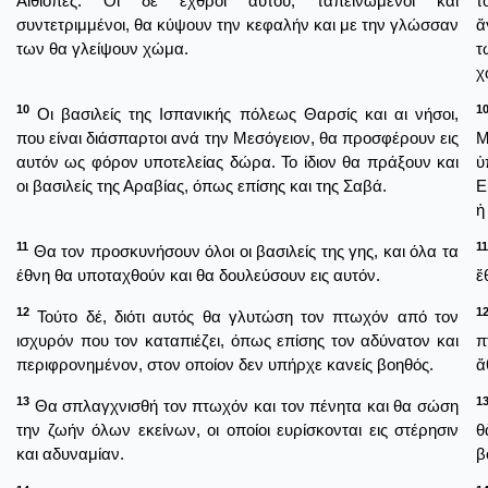
Αιθίοπες. Οι δε εχθροί αυτού, ταπεινωμένοι και
τ
συντετριμμένοι, θα κύψουν την κεφαλήν και με την γλώσσαν
ἄ
των θα γλείψουν χώμα.
τ
χ
10
1
Οι βασιλείς της Ισπανικής πόλεως Θαρσίς και αι νήσοι,
που είναι διάσπαρτοι ανά την Μεσόγειον, θα προσφέρουν εις
Μ
αυτόν ως φόρον υποτελείας δώρα. Το ίδιον θα πράξουν και
ὑ
οι βασιλείς της Αραβίας, όπως επίσης και της Σαβά.
Ε
ἡ
11
11
Θα τον προσκυνήσουν όλοι οι βασιλείς της γης, και όλα τα
έθνη θα υποταχθούν και θα δουλεύσουν εις αυτόν.
ἔ
12
1
Τούτο δέ, διότι αυτός θα γλυτώση τον πτωχόν από τον
ισχυρόν που τον καταπιέζει, όπως επίσης τον αδύνατον και
π
περιφρονημένον, στον οποίον δεν υπήρχε κανείς βοηθός.
ἄ
13
1
Θα σπλαγχνισθή τον πτωχόν και τον πένητα και θα σώση
την ζωήν όλων εκείνων, οι οποίοι ευρίσκονται εις στέρησιν
θ
και αδυναμίαν.
β