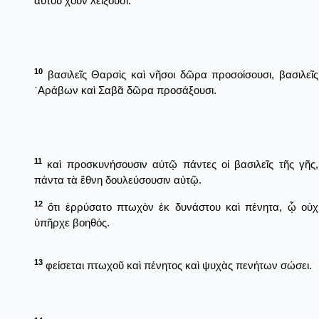
αὐτοῦ χοῦν λείξουσι.
10
βασιλεῖς Θαρσὶς καὶ νῆσοι δῶρα προσοίσουσι, βασιλεῖς
᾿Αράβων καὶ Σαβᾶ δῶρα προσάξουσι.
11
καὶ προσκυνήσουσιν αὐτῷ πάντες οἱ βασιλεῖς τῆς γῆς,
πάντα τὰ ἔθνη δουλεύσουσιν αὐτῷ.
12
ὅτι ἐρρύσατο πτωχὸν ἐκ δυνάστου καὶ πένητα, ᾧ οὐχ
ὑπῆρχε βοηθός.
13
φείσεται πτωχοῦ καὶ πένητος καὶ ψυχὰς πενήτων σώσει.