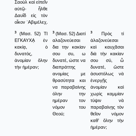
Σαοὺλ καὶ εἰπεῖν
αὐτῷ· ἦλθε
Δαυΐδ εἰς τὸν
οἶκον ᾿Αβιμέλεχ.
3
3
3
(Μασ. 52) ΤΙ
(Μασ. 52) Διατί
Πρὸς τί
ΕΓΚΑΥΧᾼ ἐν
αλαζονεύεσαι
ἀλαζονεύεσαι
κακίᾳ, ὁ
δια την κακίαν
καὶ καυχᾶσαι
δυνατός,
σου συ, ω
διὰ τὴν κακίαν
ἀνομίαν ὅλην
δυνατέ, ώστε να
σου σύ, ὦ
τὴν ἡμέραν;
διαπράττης
δυνατέ, ὥστε
ανομίας με
ἀσυστόλως νὰ
θρασύτητα και
ἐνεργῇς
να παραβαίνης
ἀνομίαν καὶ
όλην την
χωρὶς καμμίαν
ημέραν τον
τύψιν νὰ
νόμον του
παραβαίνῃς τὸν
Θεού;
θεῖον νόμον
καθ’ ὅλην τὴν
ἡμέραν;