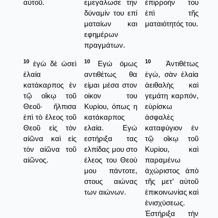
αὐτοῦ.
εμεγάλωσε την
ἐπιρροήν του
δύναμίν του επί
ἐπὶ τῆς
ματαίων και
ματαιότητός του.
εφημέρων
πραγμάτων.
10
10
10
ἐγὼ δὲ ὡσεὶ
Εγώ όμως
Ἀντιθέτως
ἐλαία
αντιθέτως θα
ἐγώ, σὰν ἐλαία
κατάκαρπος ἐν
είμαι μέσα στον
ἀειθαλὴς καὶ
τῷ οἴκῳ τοῦ
οίκον του
γεμάτη καρπόν,
Θεοῦ· ἤλπισα
Κυρίου, όπως η
εὑρίσκω
ἐπὶ τὸ ἔλεος τοῦ
κατάκαρπος
ἀσφαλὲς
Θεοῦ εἰς τὸν
ελαία. Εγώ
καταφύγιον ἐν
αἰῶνα καὶ εἰς
εστήριξα τας
τῷ οἴκῳ τοῦ
τὸν αἰῶνα τοῦ
ελπίδας μου στο
Κυρίου, καὶ
αἰῶνος.
έλεος του Θεού
παραμένω
μου πάντοτε,
ἀχώριστος ἀπὸ
στους αιώνας
τῆς μετ’ αὐτοῦ
των αιώνων.
ἐπικοινωνίας καὶ
ἐνισχύσεως.
Ἐστήριξα τὴν