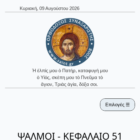
Κυριακή, 09 Αυγούστου 2026
Ἡ ἐλπίς μου ὁ Πατήρ, καταφυγή μου
ὁ Υἱός, σκέπη μου τὸ Πνεῦμα τὸ
ἅγιον, Τριὰς ἁγία, δόξα σοι.
Επιλογές ☰
ΨΑΛΜΟΙ - ΚΕΦΑΛΑΙΟ 51