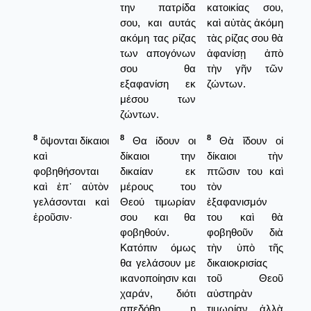
την πατρίδα
κατοικίας σου,
σου, και αυτάς
καὶ αὐτὰς ἀκόμη
ακόμη τας ρίζας
τὰς ρίζας σου θὰ
των απογόνων
ἀφανίσῃ ἀπὸ
σου θα
τὴν γῆν τῶν
εξαφανίση εκ
ζώντων.
μέσου των
ζώντων.
8
8
8
ὄψονται δίκαιοι
Θα ίδουν οι
Θὰ ἴδουν οἱ
καὶ
δίκαιοι την
δίκαιοι τὴν
φοβηθήσονται
δικαίαν εκ
πτῶσιν του καὶ
καὶ ἐπ᾿ αὐτὸν
μέρους του
τὸν
γελάσονται καὶ
Θεού τιμωρίαν
ἐξαφανισμόν
ἐροῦσιν·
σου και θα
του καὶ θὰ
φοβηθούν.
φοβηθοῦν διὰ
Κατόπιν όμως
τὴν ὑπὸ τῆς
θα γελάσουν με
δικαιοκρισίας
ικανοποίησιν και
τοῦ Θεοῦ
χαράν, διότι
αὐστηρὰν
απεδόθη η
τιμωρίαν, ἀλλὰ