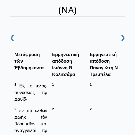
(ΝΑ)
❮
❯
Μετάφραση
Ερμηνευτική
Ερμηνευτική
τῶν
απόδοση
απόδοση
Ἑβδομήκοντα
Ιωάννη Θ.
Παναγιώτη Ν.
Κολιτσάρα
Τρεμπέλα
1
1
1
Εἰς τὸ τέλος·
συνέσεως τῷ
Δαυΐδ·
2
2
2
ἐν τῷ ἐλθεῖν
Δωὴκ τὸν
᾿Ιδουμαῖον καὶ
ἀναγγεῖλαι τῷ