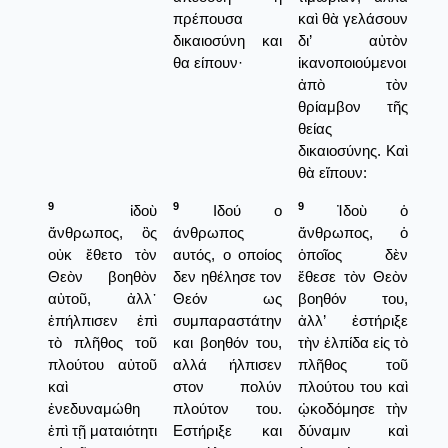
πρέπουσα
καὶ θὰ γελάσουν
δικαιοσύνη και
δι’ αὐτὸν
θα είπουν·
ἱκανοποιούμενοι
ἀπὸ τὸν
θρίαμβον τῆς
θείας
δικαιοσύνης. Καὶ
θὰ εἴπουν:
9
9
9
ἰδοὺ
Ιδού ο
Ἰδοὺ ὁ
ἄνθρωπος, ὃς
άνθρωπος
ἄνθρωπος, ὁ
οὐκ ἔθετο τὸν
αυτός, ο οποίος
ὁποῖος δὲν
Θεὸν βοηθὸν
δεν ηθέλησε τον
ἔθεσε τὸν Θεὸν
αὐτοῦ, ἀλλ᾿
Θεόν ως
βοηθόν του,
ἐπήλπισεν ἐπὶ
συμπαραστάτην
ἀλλ’ ἐστήριξε
τὸ πλῆθος τοῦ
και βοηθόν του,
τὴν ἐλπίδα εἰς τὸ
πλούτου αὐτοῦ
αλλά ήλπισεν
πλῆθος τοῦ
καὶ
στον πολύν
πλούτου του καὶ
ἐνεδυναμώθη
πλούτον του.
ᾠκοδόμησε τὴν
ἐπὶ τῇ ματαιότητι
Εστήριξε και
δύναμιν καὶ