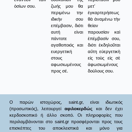
ὁσίων σου.
ζωής μου θα
μετ'
περιμένω την
ἐγκαρτερήσεως
ιδικήν σου
θὰ ἀναμένω τὴν
επέμβασιν, διότι
θείαν
αυτή είναι
παρουσίαν καὶ
πάντοτε
ἐπέμβασίν σου,
αγαθοποιός και
διότι ἐκδηλοῦται
ευεργετική
αὕτη εὐεργετικὴ
στους
εἰς τοὺς εἰς σὲ
αφωσιωμένους
ἀφωσιωμένους
προς σέ.
δούλους σου.
Ο παρών ιστοχώρος, saint.gr, είναι ιδιωτικός
(προσωπικός), λειτουργεί
αφιλοκερδώς
και δεν έχει
κερδοσκοπικό ή άλλο σκοπό. Οι πληροφορίες που
περιλαμβάνονται στο saint.gr προσφέρονται προς τους
επισκέπτες του αποκλειστικά και μόνο για