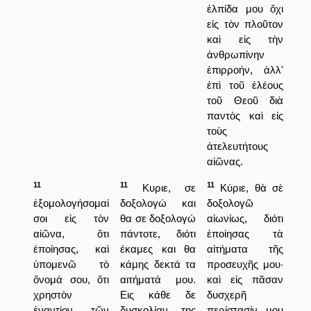
ἐλπίδα μου ὄχι
εἰς τὸν πλοῦτον
καὶ εἰς τὴν
ἀνθρωπίνην
ἐπιρροήν, ἀλλ'
ἐπὶ τοῦ ἐλέους
τοῦ Θεοῦ διὰ
παντὸς καὶ εἰς
τοὺς
ἀτελευτήτους
αἰῶνας.
11
11
11
Κυριε, σε
Κύριε, θὰ σὲ
ἐξομολογήσομαί
δοξολογώ και
δοξολογῶ
σοι εἰς τὸν
θα σε δοξολογώ
αἰωνίως, διότι
αἰῶνα, ὅτι
πάντοτε, διότι
ἐποίησας τὰ
ἐποίησας, καὶ
έκαμες και θα
αἰτήματα τῆς
ὑπομενῶ τὸ
κάμης δεκτά τα
προσευχῆς μου·
ὄνομά σου, ὅτι
αιτήματά μου.
καὶ εἰς πᾶσαν
χρηστὸν
Εις κάθε δε
δυσχερῆ
ἐναντίον τῶν
δυσκολίαν της
περίστασίν μου