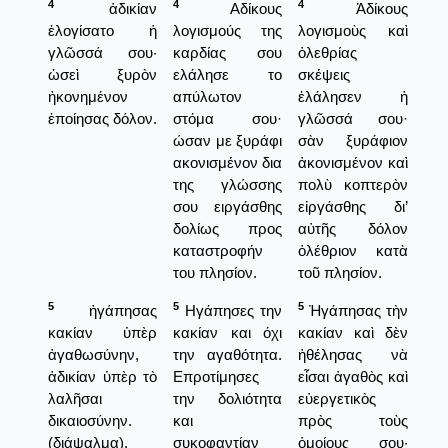
4
4
4
ἀδικίαν
Αδίκους
Ἀδίκους
ἐλογίσατο ἡ
λογισμούς της
λογισμοὺς καὶ
γλῶσσά σου·
καρδίας σου
ὀλεθρίας
ὡσεὶ ξυρὸν
ελάλησε το
σκέψεις
ἠκονημένον
απύλωτον
ἐλάλησεν ἡ
ἐποίησας δόλον.
στόμα σου·
γλῶσσά σου·
ώσαν με ξυράφι
σὰν ξυράφιον
ακονισμένον δια
ἀκονισμένον καὶ
της γλώσσης
πολὺ κοπτερὸν
σου ειργάσθης
εἰργάσθης δι’
δολίως προς
αὐτῆς δόλον
καταστροφήν
ὀλέθριον κατὰ
του πλησίον.
τοῦ πλησίον.
5
5
5
ἠγάπησας
Ηγάπησες την
Ἠγάπησας τὴν
κακίαν ὑπὲρ
κακίαν και όχι
κακίαν καὶ δὲν
ἀγαθωσύνην,
την αγαθότητα.
ἠθέλησας νὰ
ἀδικίαν ὑπὲρ τὸ
Επροτίμησες
εἶσαι ἀγαθὸς καὶ
λαλῆσαι
την δολιότητα
εὐεργετικὸς
δικαιοσύνην.
και
πρὸς τοὺς
(διάψαλμα).
συκοφαντίαν
ὁμοίους σου·