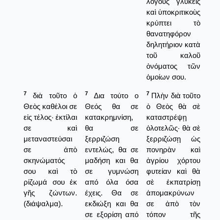
λόγους γλυκεῖς
καὶ ὑποκριτικοὺς
κρύπτει τὸ
θανατηφόρον
δηλητήριον κατὰ
τοῦ καλοῦ
ὀνόματος τῶν
ὁμοίων σου.
7
7
7
διὰ τοῦτο ὁ
Δια τούτο ο
Πλὴν διὰ τοῦτο
Θεὸς καθέλοι σε
Θεός θα σε
ὁ Θεὸς θὰ σὲ
εἰς τέλος· ἐκτίλαι
κατακρημνίση,
καταστρέψῃ
σε καὶ
θα σε
ὁλοτελῶς· θὰ σὲ
μεταναστεύσαι
ξερριζώση
ξερριζώσῃ ὡς
σε ἀπὸ
εντελώς, θα σε
πονηρὰν καὶ
σκηνώματός
μαδήση και θα
ἀγρίου χόρτου
σου καὶ τὸ
σε γυμνώση
φυτείαν καὶ θὰ
ρίζωμά σου ἐκ
από όλα όσα
σὲ ἐκπατρίσῃ
γῆς ζώντων.
έχεις. Θα σε
ἀπομακρύνων
(διάψαλμα).
εκδιώξη και θα
σε ἀπὸ τὸν
σε εξορίση από
τόπον τῆς