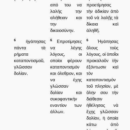
από του να
προετίμησας
λαλής την
τὴν ἀδικίαν ἀπὸ
αλήθειαν και
τοῦ νὰ λαλῇς τὰ
την
δίκαια καὶ
δικαιοσύνην.
ἀληθῆ.
6
6
6
ἠγάπησας
Επροτίμησες
Ἠγάπησας
πάντα τὰ
να λέγης
ὅλους τοὺς
ρήματα
λόγους, οι
λόγους, οἱ ὁποῖοι
καταποντισμοῦ,
οποίοι φέρουν
προκαλοῦν τὴν
γλῶσσαν
καταποντισμόν
ἐξόντωσιν καὶ
δολίαν.
και όλεθρον, και
τὸν
να έχης
καταποντισμὸν
γλώσσαν
τοῦ πλησίον, μὲ
δολίαν και
ὅλην σου τὴν
συκοφαντικήν
διάθεσιν
εναντίον των
ἠθέλησας νὰ
άλλων.
ἔχῃς γλῶσσαν
δολίαν, ἡ ὁποία
κάτω ἀπὸ