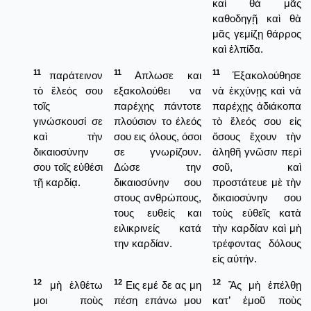
καὶ θὰ μᾶς
καθοδηγῇ καὶ θὰ
μᾶς γεμίζῃ θάρρος
καὶ ἐλπίδα.
11
11
11
παράτεινον
Απλωσε και
Ἑξακολούθησε
τὸ ἔλεός σου
εξακολούθει να
νὰ ἐκχύνῃς καὶ νὰ
τοῖς
παρέχης πάντοτε
παρέχῃς ἀδιάκοπα
γινώσκουσί σε
πλούσιον το έλεός
τὸ ἔλεός σου εἰς
καὶ τὴν
σου εις όλους, όσοι
ὅσους ἔχουν τὴν
δικαιοσύνην
σε γνωρίζουν.
ἀληθῆ γνῶσιν περὶ
σου τοῖς εὐθέσι
Δώσε την
σοῦ, καὶ
τῇ καρδίᾳ.
δικαιοσύνην σου
προστάτευε μὲ τὴν
στους ανθρώπους,
δικαιοσύνην σου
τους ευθείς και
τοὺς εὐθεῖς κατὰ
ειλικρινείς κατά
τὴν καρδίαν καὶ μὴ
την καρδίαν.
τρέφοντας δόλους
εἰς αὐτήν.
12
12
12
μὴ ἐλθέτω
Εις εμέ δε ας μη
Ἂς μὴ ἐπέλθῃ
μοι ποὺς
πέση επάνω μου
κατ’ ἐμοῦ ποὺς