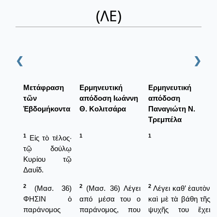
(ΛΕ)
❮
❯
Μετάφραση
Ερμηνευτική
Ερμηνευτική
τῶν
απόδοση Ιωάννη
απόδοση
Ἑβδομήκοντα
Θ. Κολιτσάρα
Παναγιώτη Ν.
Τρεμπέλα
1
1
1
Εἰς τὸ τέλος·
τῷ δούλῳ
Κυρίου τῷ
Δαυΐδ.
2
2
2
(Μασ. 36)
(Μασ. 36) Λέγει
Λέγει καθ’ ἑαυτὸν
ΦΗΣΙΝ ὁ
από μέσα του ο
καὶ μὲ τὰ βάθη τῆς
παράνομος
παράνομος, που
ψυχῆς του ἔχει