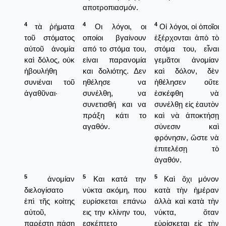
αποτροπιασμόν.
4
4
4
τὰ ῥήματα
Οι λόγοι, οι
Οἱ λόγοι, οἱ ὁποῖοι
τοῦ στόματος
οποίοι βγαίνουν
ἐξέρχονται ἀπὸ τὸ
αὐτοῦ ἀνομία
από το στόμα του,
στόμα του, εἶναι
καὶ δόλος, οὐκ
είναι παρανομία
γεμᾶτοι ἀνομίαν
ἠβουλήθη
και δολιότης. Δεν
καὶ δόλον, δὲν
συνιέναι τοῦ
ηθέλησε να
ἠθέλησεν οὔτε
ἀγαθῦναι·
συνέλθη, να
ἐσκέφθη νὰ
συνετισθή και να
συνέλθῃ εἰς ἑαυτὸν
πράξη κάτι το
καὶ νὰ ἀποκτήσῃ
αγαθόν.
σύνεσιν καὶ
φρόνησιν, ὥστε νὰ
ἐπιτελέσῃ τὸ
ἀγαθόν.
5
5
5
ἀνομίαν
Και κατά την
Καὶ ὄχι μόνον
διελογίσατο
νύκτα ακόμη, που
κατὰ τὴν ἡμέραν
ἐπὶ τῆς κοίτης
ευρίσκεται επάνω
ἀλλὰ καὶ κατὰ τὴν
αὐτοῦ,
εις την κλίνην του,
νύκτα, ὅταν
παρέστη πάσῃ
εσκέπτετο
εὑρίσκεται εἰς τὴν