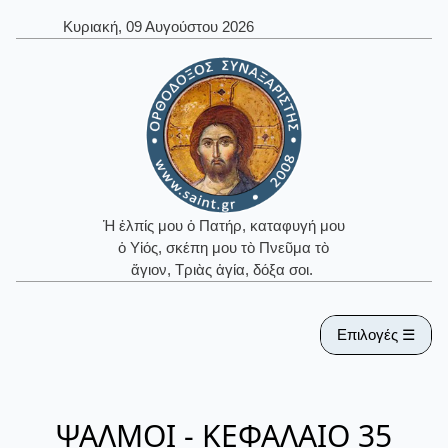
Κυριακή, 09 Αυγούστου 2026
Ἡ ἐλπίς μου ὁ Πατήρ, καταφυγή μου
ὁ Υἱός, σκέπη μου τὸ Πνεῦμα τὸ
ἅγιον, Τριὰς ἁγία, δόξα σοι.
Επιλογές ☰
ΨΑΛΜΟΙ - ΚΕΦΑΛΑΙΟ 35