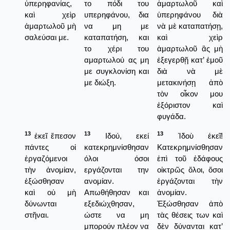
ὑπερηφανίας,
το πόδι του
ἁμαρτωλοῦ καὶ
καὶ χεὶρ
υπερηφάνου, δια
ὑπερηφάνου διὰ
ἁμαρτωλοῦ μὴ
να μη με
νὰ μὲ καταπατήσῃ,
σαλεύσαι με.
καταπατήση, και
καὶ χεὶρ
το χέρι του
ἁμαρτωλοῦ ἂς μὴ
αμαρτωλού ας μη
ἐξεγερθῇ κατ’ ἐμοῦ
με συγκλονίση και
διὰ νὰ μὲ
με διώξη.
μετακινήσῃ ἀπὸ
τὸν οἶκον μου
ἐξόριστον καὶ
φυγάδα.
13
13
13
ἐκεῖ ἔπεσον
Ιδού, εκεί
Ἰδοὺ ἐκεῖ!
πάντες οἱ
κατεκρημνίσθησαν
Κατεκρημνίσθησαν
ἐργαζόμενοι
όλοι όσοι
ἐπὶ τοῦ ἐδάφους
τὴν ἀνομίαν,
εργάζονται την
οἰκτρῶς ὅλοι, ὅσοι
ἐξώσθησαν
ανομίαν.
ἐργάζονται τὴν
καὶ οὐ μὴ
Απωθήθησαν και
ἀνομίαν.
δύνωνται
εξεδιώχθησαν,
Ἐξώσθησαν ἀπὸ
στῆναι.
ώστε να μη
τὰς θέσεις των καὶ
μπορούν πλέον να
δὲν δύνανται κατ’