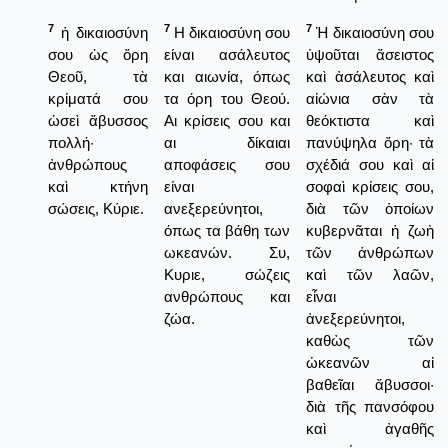
7
7
7
ἡ δικαιοσύνη
Η δικαιοσύνη σου
Ἡ δικαιοσύνη σου
σου ὡς ὄρη
είναι ασάλευτος
ὑψοῦται ἄσειστος
Θεοῦ, τὰ
και αιωνία, όπως
καὶ ἀσάλευτος καὶ
κρίματά σου
τα όρη του Θεού.
αἰώνια σὰν τὰ
ὡσεὶ ἄβυσσος
Αι κρίσεις σου και
θεόκτιστα καὶ
πολλή·
αι δίκαιαι
πανύψηλα ὄρη· τὰ
ἀνθρώπους
αποφάσεις σου
σχέδιά σου καὶ αἱ
καὶ κτήνη
είναι
σοφαὶ κρίσεις σου,
σώσεις, Κύριε.
ανεξερεύνητοι,
διὰ τῶν ὁποίων
όπως τα βάθη των
κυβερνᾶται ἡ ζωὴ
ωκεανών. Συ,
τῶν ἀνθρώπων
Κυριε, σώζεις
καὶ τῶν λαῶν,
ανθρώπους και
εἶναι
ζώα.
ἀνεξερεύνητοι,
καθὼς τῶν
ὠκεανῶν αἱ
βαθεῖαι ἄβυσσοι·
διὰ τῆς πανσόφου
καὶ ἀγαθῆς