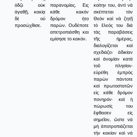
ὁδῷ οὐκ
παρανομίας. Εις
κοίτην του, ἀντὶ νὰ
ἀγαθῇ, κακίᾳ
κάθε κακόν
σκέπτεται τὸν
δὲ οὐ
δρόμον ήτο
Θεὸν καὶ νὰ ζητῇ
προσώχθισε.
παρών. Ουδέποτε
τὸ ἔλεός του διὰ
απετροπιάσθη και
τὰς παραβάσεις
εμίσησε το κακόν.
τῆς ἡμέρας,
διαλογίζεται καὶ
σχεδιάζει ἀδικίαν
καὶ ἀνομίαν κατὰ
τοῦ πλησίον·
εὑρέθη ἐμπρὸς
παρὼν πάντοτε
καὶ πρωτοστατῶν
εἰς κάθε δρόμον
πονηρόν· καὶ ἡ
πώρωσίς του
ἔφθασεν εἰς
σημεῖον, ὥστε νὰ
μὴ ἀποτροπιάζεται
τὴν κακίαν καὶ νὰ