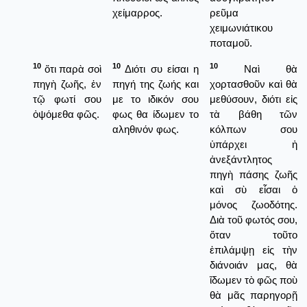
χείμαρρος.
ρεῦμα
χειμωνιάτικου
ποταμοῦ.
10
10
10
ὅτι παρὰ σοὶ
Διότι συ είσαι η
Ναὶ θὰ
πηγὴ ζωῆς, ἐν
πηγή της ζωής και
χορτασθοῦν καὶ θὰ
τῷ φωτί σου
με το ιδικόν σου
μεθύσουν, διότι εἰς
ὀψόμεθα φῶς.
φως θα ίδωμεν το
τὰ βάθη τῶν
αληθινόν φως.
κόλπων σου
ὑπάρχει ἡ
ἀνεξάντλητος
πηγὴ πάσης ζωῆς
καὶ σὺ εἶσαι ὁ
μόνος ζωοδότης.
Διὰ τοῦ φωτός σου,
ὅταν τοῦτο
ἐπιλάμψῃ εἰς τὴν
διάνοιάν μας, θὰ
ἴδωμεν τὸ φῶς ποὺ
θὰ μᾶς παρηγορῇ