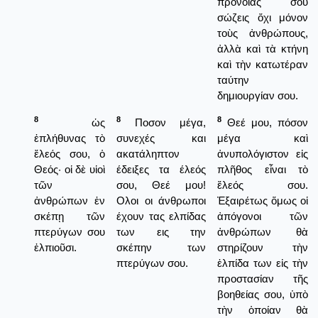
προνοίας σου
σώζεις ὄχι μόνον
τοὺς ἀνθρώπους,
ἀλλὰ καὶ τὰ κτήνη
καὶ τὴν κατωτέραν
ταύτην
δημιουργίαν σου.
8
8
8
ὡς
Ποσον μέγα,
Θεέ μου, πόσον
ἐπλήθυνας τὸ
συνεχές και
μέγα καὶ
ἔλεός σου, ὁ
ακατάληπτον
ἀνυπολόγιστον εἰς
Θεός· οἱ δὲ υἱοὶ
έδειξες τα έλεός
πλῆθος εἶναι τὸ
τῶν
σου, Θεέ μου!
ἔλεός σου.
ἀνθρώπων ἐν
Ολοι οι άνθρωποι
Ἐξαιρέτως ὅμως οἱ
σκέπῃ τῶν
έχουν τας ελπίδας
ἀπόγονοι τῶν
πτερύγων σου
των εις την
ἀνθρώπων θὰ
ἐλπιοῦσι.
σκέπην των
στηρίζουν τὴν
πτερύγων σου.
ἐλπίδα των εἰς τὴν
προστασίαν τῆς
βοηθείας σου, ὑπὸ
τὴν ὁποίαν θὰ