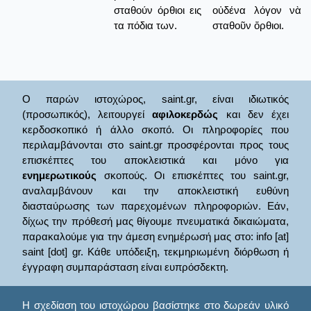
σταθούν όρθιοι εις
οὐδένα λόγον νὰ
τα πόδια των.
σταθοῦν ὄρθιοι.
Ο παρών ιστοχώρος, saint.gr, είναι ιδιωτικός
(προσωπικός), λειτουργεί
αφιλοκερδώς
και δεν έχει
κερδοσκοπικό ή άλλο σκοπό. Οι πληροφορίες που
περιλαμβάνονται στο saint.gr προσφέρονται προς τους
επισκέπτες του αποκλειστικά και μόνο για
ενημερωτικούς
σκοπούς. Οι επισκέπτες του saint.gr,
αναλαμβάνουν και την αποκλειστική ευθύνη
διασταύρωσης των παρεχομένων πληροφοριών. Εάν,
δίχως την πρόθεσή μας θίγουμε πνευματικά δικαιώματα,
παρακαλούμε για την άμεση ενημέρωσή μας στο: info [at]
saint [dot] gr. Κάθε υπόδειξη, τεκμηριωμένη διόρθωση ή
έγγραφη συμπαράσταση είναι ευπρόσδεκτη.
Η σχεδίαση του ιστοχώρου βασίστηκε στο δωρεάν υλικό