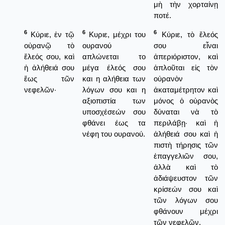
μὴ τὴν χορταίνῃ
ποτέ.
6
6
6
Κύριε, ἐν τῷ
Κυριε, μέχρι του
Κύριε, τὸ ἔλεός
οὐρανῷ τὸ
ουρανού
σου εἶναι
ἔλεός σου, καὶ
απλώνεται το
ἀπεριόριστον, καὶ
ἡ ἀλήθειά σου
μέγα έλεός σου
ἁπλοῦται εἰς τὸν
ἕως τῶν
και η αλήθεια των
οὐρανὸν
νεφελῶν·
λόγων σου και η
ἀκαταμέτρητον καὶ
αξιοπιστία των
μόνος ὁ οὐρανὸς
υποσχέσεών σου
δύναται νὰ τὸ
φθάνει έως τα
περιλάβῃ· καὶ ἡ
νέφη του ουρανού.
ἀλήθειά σου καὶ ἡ
πιστὴ τήρησις τῶν
ἐπαγγελιῶν σου,
ἀλλὰ καὶ τὸ
ἀδιάψευστον τῶν
κρίσεών σου καὶ
τῶν λόγων σου
φθάνουν μέχρι
τῶν νεφελῶν.