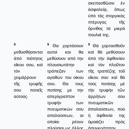
σκεπασθῶσιν ἐν
ἀσφαλείᾳ, ὅπως
ὑπὸ τὰς στοργικὰς
πτέρυγας τῆς
ὄρνιθος τὰ μικρὰ
πουλιά της.
9
9
9
Θα χορτάσουν
Θὰ χορτασθοῦν
μεθυσθήσονται
αυτοί και θα
καὶ θὰ μεθύσουν
ἀπὸ πιότητος
μεθύσουν από την
ἀπὸ τὴν ἀφθονίαν
οἴκου σου, καὶ
πλουσιωτάτην
καὶ τὸν πλοῦτον
τὸν
τράπεζαν των
τῆς τραπέζης τοῦ
χειμάῤῥουν
αγαθών του οίκου
οἴκου σου καὶ θὰ
τῆς τρυφῆς
σου. Θα τους
τοὺς ποτίσῃς μὲ
σου ποτιεῖς
ποτίσης με την
τὴν τρυφὴν τῶν
αὐτούς·
απερίγραπτον
ἀρρήτων σου
τρυφήν των
πνευματικῶν
πνευματικών σου
ἀπολαύσεων, ποὺ
απολαύσεων, αι
ἡ ἀφθονία της
οποίαι ρέουν
ὁμοιάζει πρὸς
πλούσιοι ως άλλος
ἀσυγκράτητον