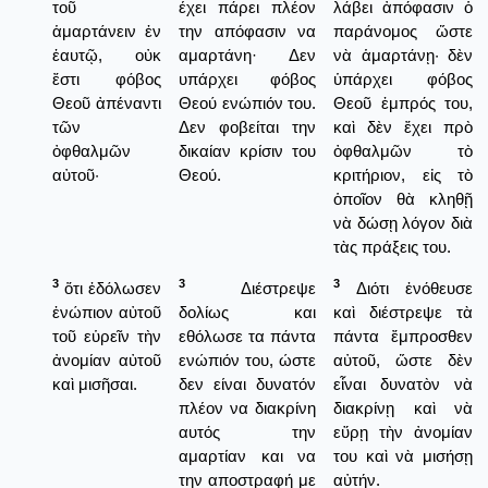
τοῦ
έχει πάρει πλέον
λάβει ἀπόφασιν ὁ
ἁμαρτάνειν ἐν
την απόφασιν να
παράνομος ὥστε
ἑαυτῷ, οὐκ
αμαρτάνη· Δεν
νὰ ἁμαρτάνῃ· δὲν
ἔστι φόβος
υπάρχει φόβος
ὑπάρχει φόβος
Θεοῦ ἀπέναντι
Θεού ενώπιόν του.
Θεοῦ ἐμπρός του,
τῶν
Δεν φοβείται την
καὶ δὲν ἔχει πρὸ
ὀφθαλμῶν
δικαίαν κρίσιν του
ὀφθαλμῶν τὸ
αὐτοῦ·
Θεού.
κριτήριον, εἰς τὸ
ὁποῖον θὰ κληθῇ
νὰ δώσῃ λόγον διὰ
τὰς πράξεις του.
3
3
3
ὅτι ἐδόλωσεν
Διέστρεψε
Διότι ἐνόθευσε
ἐνώπιον αὐτοῦ
δολίως και
καὶ διέστρεψε τὰ
τοῦ εὑρεῖν τὴν
εθόλωσε τα πάντα
πάντα ἔμπροσθεν
ἀνομίαν αὐτοῦ
ενώπιόν του, ώστε
αὐτοῦ, ὥστε δὲν
καὶ μισῆσαι.
δεν είναι δυνατόν
εἶναι δυνατὸν νὰ
πλέον να διακρίνη
διακρίνῃ καὶ νὰ
αυτός την
εὕρῃ τὴν ἀνομίαν
αμαρτίαν και να
του καὶ νὰ μισήσῃ
την αποστραφή με
αὐτήν.