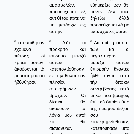
αμαρτωλών,
εὐημερίας των ὄχι
προσεύχομαι εξ
μόνον δὲν τοὺς
αντιθέτου ποτέ να
ζηλεύω, ἀλλὰ
μη μετάσχω εις
προσεύχομαι νὰ μὴ
αυτήν.
μετάσχω εἰς αὐτάς.
6
6
6
κατεπόθησαν
Διότι οι
Διότι οἱ πρόκριτοί
ἐχόμενα
πρόκριτοι και
των καὶ οἱ
πέτρας οἱ
επίσημοι μεταξύ
μεγαλυτέραν
κριταὶ αὐτῶν·
αυτών
μεταξὺ αὐτῶν
ἀκούσονται τὰ
κατεποντίσθησαν
ἐπιρροὴν ἔχοντες
ρήματά μου ὅτι
εις την θάλασσαν
ἦλθε στιγμή, κατὰ
ἡδύνθησαν.
πλησίον
τὴν ὁποίαν
αποκρήμνων
συντριβέντες κατὰ
βράχων. Οι
μῆκος τοῦ βράχου,
δίκαιοι θα
ἐπὶ τοῦ ὁποίου ὑπὸ
ακούσουν τα
τῆς τιμωροῦ δεξιᾶς
λόγια μου αυτά
σου
και θα
κατεκρημνίσθησαν,
αισθανθούν
κατεπόθησαν ὑπὸ