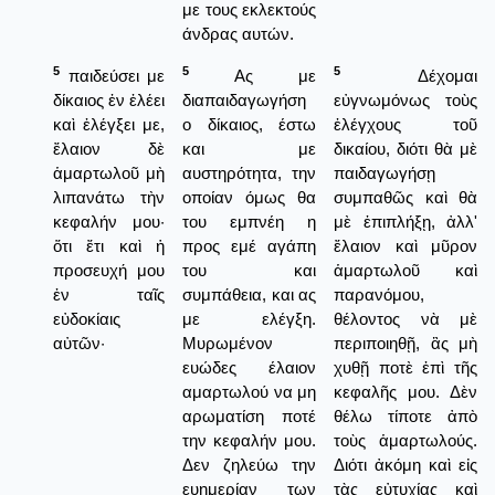
με τους εκλεκτούς
άνδρας αυτών.
5
5
5
παιδεύσει με
Ας με
Δέχομαι
δίκαιος ἐν ἐλέει
διαπαιδαγωγήση
εὐγνωμόνως τοὺς
καὶ ἐλέγξει με,
ο δίκαιος, έστω
ἐλέγχους τοῦ
ἔλαιον δὲ
και με
δικαίου, διότι θὰ μὲ
ἁμαρτωλοῦ μὴ
αυστηρότητα, την
παιδαγωγήσῃ
λιπανάτω τὴν
οποίαν όμως θα
συμπαθῶς καὶ θὰ
κεφαλήν μου·
του εμπνέη η
μὲ ἐπιπλήξῃ, ἀλλ'
ὅτι ἔτι καὶ ἡ
προς εμέ αγάπη
ἔλαιον καὶ μῦρον
προσευχή μου
του και
ἁμαρτωλοῦ καὶ
ἐν ταῖς
συμπάθεια, και ας
παρανόμου,
εὐδοκίαις
με ελέγξη.
θέλοντος νὰ μὲ
αὐτῶν·
Μυρωμένον
περιποιηθῇ, ἂς μὴ
ευώδες έλαιον
χυθῇ ποτὲ ἐπὶ τῆς
αμαρτωλού να μη
κεφαλῆς μου. Δὲν
αρωματίση ποτέ
θέλω τίποτε ἀπὸ
την κεφαλήν μου.
τοὺς ἁμαρτωλούς.
Δεν ζηλεύω την
Διότι ἀκόμη καὶ εἰς
ευημερίαν των
τὰς εὐτυχίας καὶ