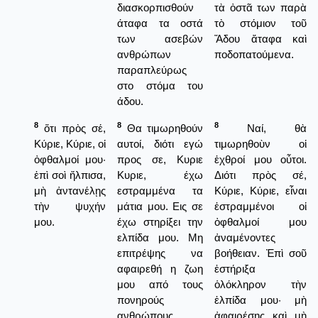
διασκορπισθούν
τὰ ὀστᾶ των παρὰ
άταφα τα οστά
τὸ στόμιον τοῦ
των ασεβών
Ἅδου ἄταφα καὶ
ανθρώπων
ποδοπατούμενα.
παραπλεύρως
στο στόμα του
άδου.
8
8
8
ὅτι πρὸς σέ,
Θα τιμωρηθούν
Ναί, θὰ
Κύριε, Κύριε, οἱ
αυτοί, διότι εγώ
τιμωρηθοὺν οἱ
ὀφθαλμοί μου·
προς σε, Κυριε
ἐχθροί μου οὖτοι.
ἐπὶ σοὶ ἤλπισα,
Κυριε, έχω
Διότι πρὸς σέ,
μὴ ἀντανέλῃς
εστραμμένα τα
Κύριε, Κύριε, εἶναι
τὴν ψυχήν
μάτια μου. Εις σε
ἐστραμμένοι οἱ
μου.
έχω στηρίξει την
ὀφθαλμοί μου
ελπίδα μου. Μη
ἀναμένοντες
επιτρέψης να
βοήθειαν. Ἐπὶ σοῦ
αφαιρεθή η ζωη
ἐστήριξα
μου από τους
ὁλόκληρον τὴν
πονηρούς
ἐλπίδα μου· μὴ
ανθρώπους.
ἀφαιρέσῃς καὶ μὴ