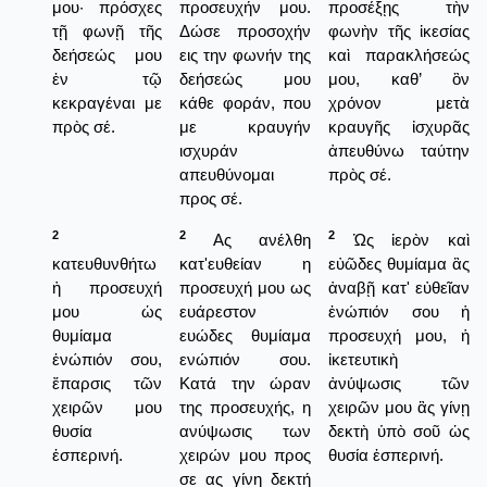
μου· πρόσχες
προσευχήν μου.
προσέξῃς τὴν
τῇ φωνῇ τῆς
Δώσε προσοχήν
φωνὴν τῆς ἱκεσίας
δεήσεώς μου
εις την φωνήν της
καὶ παρακλήσεώς
ἐν τῷ
δεήσεώς μου
μου, καθ’ ὃν
κεκραγέναι με
κάθε φοράν, που
χρόνον μετὰ
πρὸς σέ.
με κραυγήν
κραυγῆς ἰσχυρᾶς
ισχυράν
ἀπευθύνω ταύτην
απευθύνομαι
πρὸς σέ.
προς σέ.
2
2
2
Ας ανέλθη
Ὡς ἱερὸν καὶ
κατευθυνθήτω
κατ'ευθείαν η
εὐῶδες θυμίαμα ἂς
ἡ προσευχή
προσευχή μου ως
ἀναβῇ κατ' εὐθεῖαν
μου ὡς
ευάρεστον
ἐνώπιόν σου ἡ
θυμίαμα
ευώδες θυμίαμα
προσευχή μου, ἡ
ἐνώπιόν σου,
ενώπιόν σου.
ἱκετευτικὴ
ἔπαρσις τῶν
Κατά την ώραν
ἀνύψωσις τῶν
χειρῶν μου
της προσευχής, η
χειρῶν μου ἂς γίνῃ
θυσία
ανύψωσις των
δεκτὴ ὑπὸ σοῦ ὡς
ἑσπερινή.
χειρών μου προς
θυσία ἐσπερινή.
σε ας γίνη δεκτή