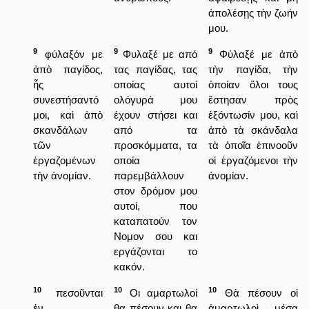
ἀπολέσῃς τὴν ζωήν
μου.
9
9
9
φύλαξόν με
Φυλαξέ με από
Φύλαξέ με ἀπὸ
ἀπὸ παγίδος,
τας παγίδας, τας
τὴν παγίδα, τὴν
ἧς
οποίας αυτοί
ὁποίαν ὅλοι τους
συνεστήσαντό
ολόγυρά μου
ἔστησαν πρὸς
μοι, καὶ ἀπὸ
έχουν στήσει και
ἐξόντωσίν μου, καὶ
σκανδάλων
από τα
ἀπὸ τὰ σκάνδαλα
τῶν
προσκόμματα, τα
τὰ ὁποῖα ἐπινοοῦν
ἐργαζομένων
οποία
οἱ ἐργαζόμενοι τὴν
τὴν ἀνομίαν.
παρεμβάλλουν
ἀνομίαν.
στον δρόμον μου
αυτοί, που
καταπατούν τον
Νομον σου και
εργάζονται το
κακόν.
10
10
10
πεσοῦνται
Οι αμαρτωλοί
Θὰ πέσουν οἱ
ἐν
θα πέσουν και θα
ἁμαρτωλοὶ μέσα