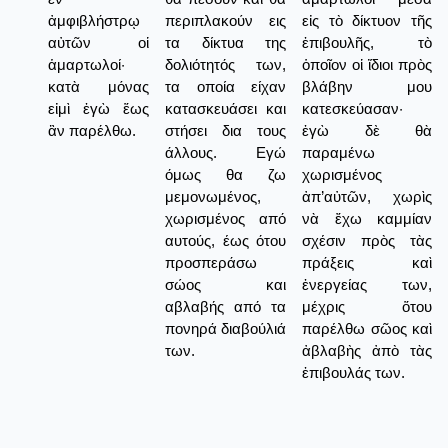
ἀμφιβλήστρῳ
περιπλακούν εις
εἰς τὸ δίκτυον τῆς
αὐτῶν οἱ
τα δίκτυα της
ἐπιβουλῆς, τὸ
ἁμαρτωλοί·
δολιότητός των,
ὁποῖον οἱ ἴδιοι πρὸς
κατὰ μόνας
τα οποία είχαν
βλάβην μου
εἰμὶ ἐγὼ ἕως
κατασκευάσει και
κατεσκεύασαν·
ἂν παρέλθω.
στήσει δια τους
ἐγὼ δὲ θὰ
άλλους. Εγώ
παραμένω
όμως θα ζω
χωρισμένος
μεμονωμένος,
ἀπ’αὐτῶν, χωρὶς
χωρισμένος από
νὰ ἔχω καμμίαν
αυτούς, έως ότου
σχέσιν πρὸς τὰς
προσπεράσω
πράξεις καὶ
σώος και
ἐνεργείας των,
αβλαβής από τα
μέχρις ὅτου
πονηρά διαβούλιά
παρέλθω σῶος καὶ
των.
ἀβλαβὴς ἀπὸ τὰς
ἐπιβουλάς των.