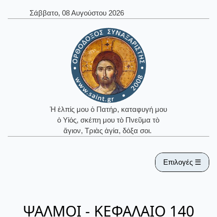
Σάββατο, 08 Αυγούστου 2026
Ἡ ἐλπίς μου ὁ Πατήρ, καταφυγή μου
ὁ Υἱός, σκέπη μου τὸ Πνεῦμα τὸ
ἅγιον, Τριὰς ἁγία, δόξα σοι.
Επιλογές ☰
ΨΑΛΜΟΙ - ΚΕΦΑΛΑΙΟ 140