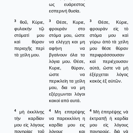
ως ευάρεστος
εσπερινή θυσία.
3
3
3
θοῦ, Κύριε,
Θέσε, Κυριε,
Θέσε, Κύριε,
φυλακὴν τῷ
φρουράν στο
φρουρὰν εἰς τὸ
στόματί μου
στόμα μου, ώστε
στόμα μου καὶ
καὶ θύραν
να ελέγχη και μη
γύρω ἀπὸ τὰ χείλη
περιοχῆς περὶ
αφήνη να
μου θέσε θύραν
τὰ χείλη μου.
βγαίνουν όλα τα
περιφράσσουσαν
λόγια μου. Θέσε,
καὶ περιέχουσαν
Κυριε, θύραν,
αὐτά, ὥστε νὰ μὴ
ώστε να
ἐξέρχεται λόγος
περικλείη τα χείλη
κακὸς ἐξ αὐτῶν.
μου, δια να μη
εξέρχωνται λόγοι
κακοί από αυτά.
4
4
4
μὴ ἐκκλίνῃς
Μη επιτρέψης
Μὴ ἐπιτρέψῃς νὰ
τὴν καρδίαν
να παρεκκλίνη η
ἐκτραπῇ ἡ καρδία
μου εἰς λόγους
καρδία μου εις
μου εἰς λόγους
πονηρίας τοῦ
λόγους και
πονηρούς, διὰ νὰ