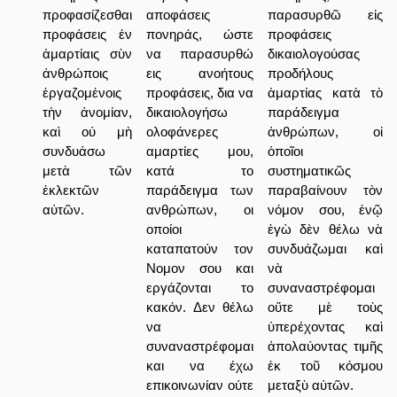
προφασίζεσθαι
αποφάσεις
παρασυρθῶ εἰς
προφάσεις ἐν
πονηράς, ώστε
προφάσεις
ἁμαρτίαις σὺν
να παρασυρθώ
δικαιολογούσας
ἀνθρώποις
εις ανοήτους
προδήλους
ἐργαζομένοις
προφάσεις, δια να
ἁμαρτίας κατὰ τὸ
τὴν ἀνομίαν,
δικαιολογήσω
παράδειγμα
καὶ οὐ μὴ
ολοφάνερες
ἀνθρώπων, οἱ
συνδυάσω
αμαρτίες μου,
ὁποῖοι
μετὰ τῶν
κατά το
συστηματικῶς
ἐκλεκτῶν
παράδειγμα των
παραβαίνουν τὸν
αὐτῶν.
ανθρώπων, οι
νόμον σου, ἐνῷ
οποίοι
ἐγὼ δὲν θέλω νὰ
καταπατούν τον
συνδυάζωμαι καὶ
Νομον σου και
νὰ
εργάζονται το
συναναστρέφομαι
κακόν. Δεν θέλω
οὔτε μὲ τοὺς
να
ὑπερέχοντας καὶ
συναναστρέφομαι
ἀπολαύοντας τιμῆς
και να έχω
ἐκ τοῦ κόσμου
επικοινωνίαν ούτε
μεταξὺ αὐτῶν.