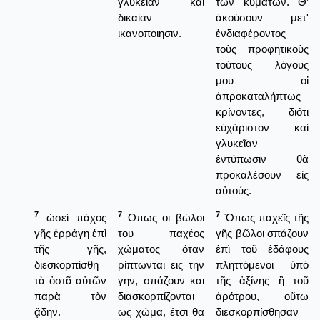
γλυκείαν και
τῶν κυμάτων. Θ’
δικαίαν
ἀκούσουν μετ'
ικανοποιησιν.
ἐνδιαφέροντος
τοὺς προφητικοὺς
τούτους λόγους
μου οἱ
ἀπροκαταλήπτως
κρίνοντες, διότι
εὐχάριστον καὶ
γλυκεῖαν
ἐντύπωσιν θὰ
προκαλέσουν εἰς
αὐτούς.
7
7
7
ὡσεὶ πάχος
Οπως οι βώλοι
Ὅπως παχεῖς τῆς
γῆς ἐρράγη ἐπὶ
του παχέος
γῆς βῶλοι σπάζουν
τῆς γῆς,
χώματος όταν
ἐπὶ τοῦ ἐδάφους
διεσκορπίσθη
ρίπτωνται εις την
πληττόμενοι ὑπὸ
τὰ ὀστᾶ αὐτῶν
γην, σπάζουν και
τῆς ἀξίνης ἢ τοῦ
παρὰ τὸν
διασκορπίζονται
ἀρότρου, οὕτω
ᾅδην.
ως χώμα, έτσι θα
διεσκορπίσθησαν