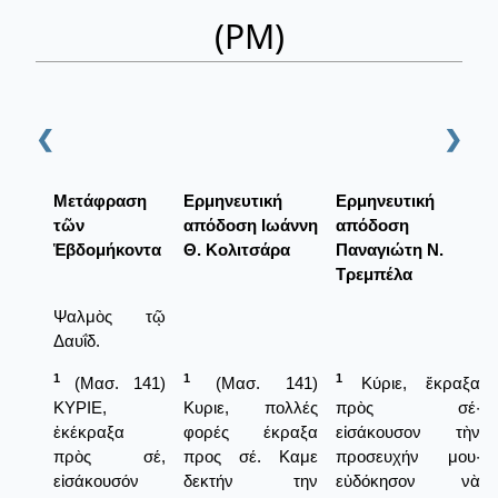
(ΡΜ)
❮
❯
Μετάφραση
Ερμηνευτική
Ερμηνευτική
τῶν
απόδοση Ιωάννη
απόδοση
Ἑβδομήκοντα
Θ. Κολιτσάρα
Παναγιώτη Ν.
Τρεμπέλα
Ψαλμὸς τῷ
Δαυΐδ.
1
1
1
(Μασ. 141)
(Μασ. 141)
Κύριε, ἔκραξα
ΚΥΡΙΕ,
Κυριε, πολλές
πρὸς σέ·
ἐκέκραξα
φορές έκραξα
εἰσάκουσον τὴν
πρὸς σέ,
προς σέ. Καμε
προσευχήν μου·
εἰσάκουσόν
δεκτήν την
εὐδόκησον νὰ