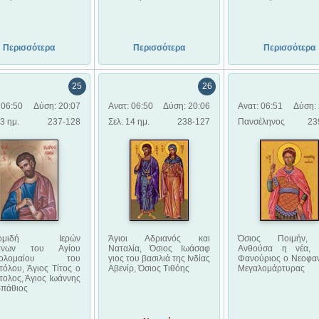
Περισσότερα
Περισσότερα
Περισσότερα
25
26
 06:50
Δύση: 20:07
Ανατ: 06:50
Δύση: 20:06
Ανατ: 06:51
Δύση: 
13 ημ.
237-128
Σελ. 14 ημ.
238-127
Πανσέληνος
23
κομιδή Ιερών
Άγιοι Αδριανός και
Όσιος Ποιμήν, 
ψάνων του Αγίου
Ναταλία, Όσιος Ιωάσαφ
Ανθούσα η νέα, 
θολομαίου του
γιος του βασιλιά της Ινδίας
Φανούριος ο Νεοφαν
όλου, Άγιος Τίτος ο
Αβενίρ, Όσιος Τιθόης
Μεγαλομάρτυρας
ολος, Άγιος Ιωάννης
ρπάθιος