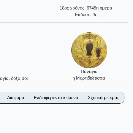
18ος χρόνος, 6749η ημέρα
Έκδοση: 4η
Παναγία
η Μυρτιδιώτισσα
ἁγία, δόξα σοι
Διάφορα
Ενδιαφέροντα κείμενα
Σχετικά με εμάς