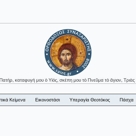
 Πατήρ, καταφυγή μου ὁ Υἱός, σκέπη μου τὸ Πνεῦμα τὸ ἅγιον, Τριὰς 
τικά Κείμενα
Εικονοστάσι
Υπεραγία Θεοτόκος
Πάσχα