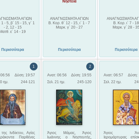
Νηστεία
ΑΓΝΩΣΜΑΤΑ ΑΓΙΩΝ
ΑΝΑΓΝΩΣΜΑΤΑ ΑΓΙΩΝ
ΑΝΑΓΝΩΣΜΑΤΑ ΑΓ
´ 1 - 5, β´ 15 - 15, γ´ 1
Β. Κορ. θ´ 12 - 15, ι´ 1 - 7
Β. Κορ. ι´ 7 - 18
- 2, 12 - 15
Μαρκ. γ´ 20 - 27
Μαρκ. γ´ 28 - 3
Ματθ. ε´ 14 - 19
Περισσότερα
Περισσότερα
Περισσότερα
1
2
 06:56
Δύση: 19:57
Ανατ: 06:56
Δύση: 19:55
Ανατ: 06:57
Δύση: 
20 ημ.
244-121
Σελ. 21 ημ.
245-120
Σελ. 22 ημ.
24
της Ινδίκτου, Αγίες
Άγιος Μάμας, Άγιος
Άγιος Άνθι
αράκοντα Παρθένες
Ιωάννης ο Νηστευτής,
Ιερομάρτυρας επίσ