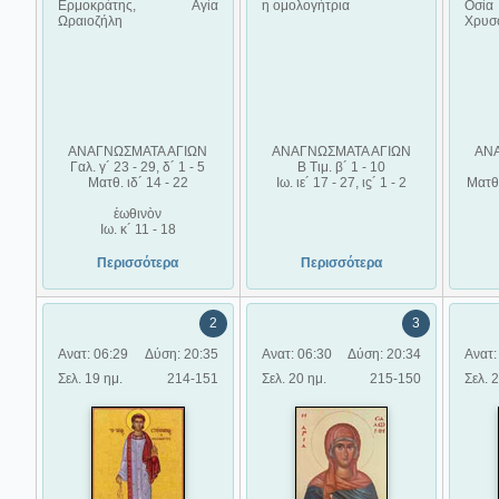
Ερμοκράτης, Αγία
η ομολογήτρια
Οσ
Ωραιοζήλη
Χρυσ
ΑΝΑΓΝΩΣΜΑΤΑ ΑΓΙΩΝ
ΑΝΑΓΝΩΣΜΑΤΑ ΑΓΙΩΝ
ΑΝ
Γαλ. γ´ 23 - 29, δ´ 1 - 5
Β Τιμ. β´ 1 - 10
Ματθ. ιδ´ 14 - 22
Ιω. ιε´ 17 - 27, ιϛ´ 1 - 2
Ματθ. 
ἑωθινὸν
Ιω. κ´ 11 - 18
Περισσότερα
Περισσότερα
2
3
Ανατ: 06:29
Δύση: 20:35
Ανατ: 06:30
Δύση: 20:34
Ανατ:
Σελ. 19 ημ.
214-151
Σελ. 20 ημ.
215-150
Σελ. 