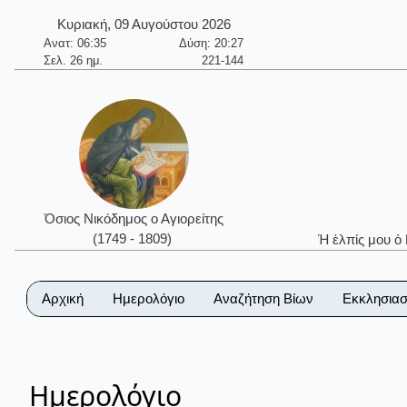
Κυριακή, 09 Αυγούστου 2026
Ανατ: 06:35
Δύση: 20:27
Σελ. 26 ημ.
221-144
Όσιος Νικόδημος ο Αγιορείτης
(1749 - 1809)
Ἡ ἐλπίς μου ὁ
Αρχική
Ημερολόγιο
Αναζήτηση Βίων
Εκκλησιασ
Ημερολόγιο