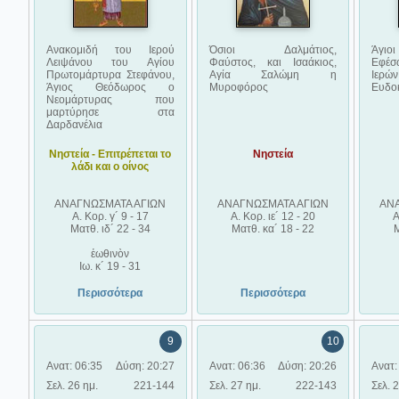
Ανακομιδή του Ιερού
Όσιοι Δαλμάτιος,
Άγιο
Λειψάνου του Αγίου
Φαύστος, και Ισαάκιος,
Εφέσ
Πρωτομάρτυρα Στεφάνου,
Αγία Σαλώμη η
Ιερών
Άγιος Θεόδωρος ο
Μυροφόρος
Ευδο
Νεομάρτυρας που
μαρτύρησε στα
Δαρδανέλια
Νηστεία - Επιτρέπεται το
Νηστεία
λάδι και ο οίνος
ΑΝΑΓΝΩΣΜΑΤΑ ΑΓΙΩΝ
ΑΝΑΓΝΩΣΜΑΤΑ ΑΓΙΩΝ
ΑΝ
Α. Κορ. γ´ 9 - 17
Α. Κορ. ιε´ 12 - 20
Α
Ματθ. ιδ´ 22 - 34
Ματθ. κα´ 18 - 22
Μ
ἑωθινὸν
Ιω. κ´ 19 - 31
Περισσότερα
Περισσότερα
9
10
Ανατ: 06:35
Δύση: 20:27
Ανατ: 06:36
Δύση: 20:26
Ανατ:
Σελ. 26 ημ.
221-144
Σελ. 27 ημ.
222-143
Σελ. 