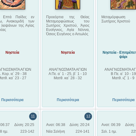
ι Επτά Παίδες εν
Προεόρτια της Θείας
Μεταμόρφωση
ω, Ανακομιδή των
Μεταμορφώσεως του
Σωτήρος Χριστού
 λειψάνων της Αγίας
Σωτήρος Χριστού, Άγιος
κίας
Ευσίγνιος, Αγία Νόννα,
Όσιος Ευγένιος ο Αιτωλός
Νηστεία
Νηστεία
Νηστεία - Επιτρέπετ
ψάρι
ΑΓΝΩΣΜΑΤΑ ΑΓΙΩΝ
ΑΝΑΓΝΩΣΜΑΤΑ ΑΓΙΩΝ
ΑΝΑΓΝΩΣΜΑΤΑ ΑΓ
. Κορ. ιε´ 29 - 38
Α Πε. α´ 1 - 25, β´ 1 - 10
Β Πε. α´ 10 - 19
ατθ. κα´ 23 - 27
Ματθ. κα´ 28 - 32
Ματθ. ιζ´ 1 - 9
Περισσότερα
Περισσότερα
Περισσότερα
11
12
 06:37
Δύση: 20:25
Ανατ: 06:38
Δύση: 20:24
Ανατ: 06:39
Δύση: 
28 ημ.
223-142
Νέα Σελήνη
224-141
Σελ. 1 ημ.
22