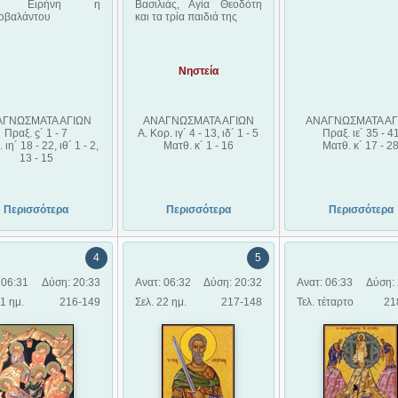
ία Ειρήνη η
Βασιλιάς, Αγία Θεοδότη
οβαλάντου
και τα τρία παιδιά της
Νηστεία
ΑΓΝΩΣΜΑΤΑ ΑΓΙΩΝ
ΑΝΑΓΝΩΣΜΑΤΑ ΑΓΙΩΝ
ΑΝΑΓΝΩΣΜΑΤΑ ΑΓ
Πραξ. ϛ´ 1 - 7
Α. Κορ. ιγ´ 4 - 13, ιδ´ 1 - 5
Πραξ. ιε´ 35 - 4
ιη´ 18 - 22, ιθ´ 1 - 2,
Ματθ. κ´ 1 - 16
Ματθ. κ´ 17 - 2
13 - 15
Περισσότερα
Περισσότερα
Περισσότερα
4
5
 06:31
Δύση: 20:33
Ανατ: 06:32
Δύση: 20:32
Ανατ: 06:33
Δύση: 
21 ημ.
216-149
Σελ. 22 ημ.
217-148
Τελ. τέταρτο
21