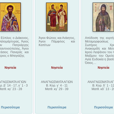
 Εύπλος ο Διάκονος,
Άγιοι Φώτιος και Ανίκητος,
Απόδοση της εορτή
γαλομάρτυρας, Άγιος
Άγιοι Πάμφιλος και
Μεταμορφώσεως
ων Πατριάρχης
Καπίτων
Σωτήρος Χρισ
αντινούπολης, Άγιοι
Ανακομιδή και Μετ
τάσιος Πανεράς και
Ιερού Λειψάνου του 
ριος ο Μπεγιάζης
Μαξίμου του Ομολο
Αγία Ευδοκία η βασί
Όσιος....
Νηστεία
Νηστεία
Νηστεία
ΑΓΝΩΣΜΑΤΑ ΑΓΙΩΝ
ΑΝΑΓΝΩΣΜΑΤΑ ΑΓΙΩΝ
ΑΝΑΓΝΩΣΜΑΤΑ ΑΓ
ρ. β´ 14 - 17, γ´ 1 - 3
Β. Κορ. γ´ 4 - 11
Β. Κορ. δ´ 1 - 1
Ματθ. κγ´ 23 - 28
Ματθ. κγ´ 29 - 39
Ματθ. κδ´ 13 - 2
Περισσότερα
Περισσότερα
Περισσότερα