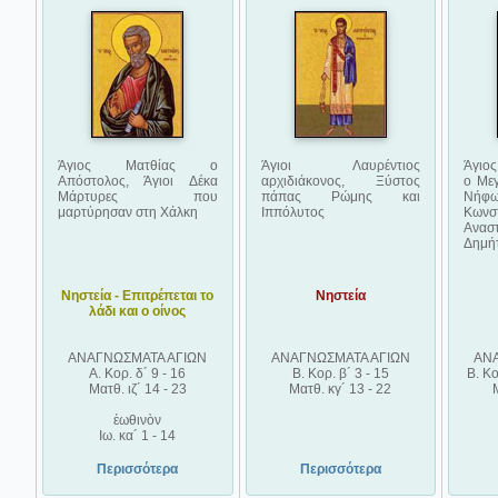
Άγιος Ματθίας ο
Άγιοι Λαυρέντιος
Άγιος
Απόστολος, Άγιοι Δέκα
αρχιδιάκονος, Ξύστος
ο Με
Μάρτυρες που
πάπας Ρώμης και
Νήφ
μαρτύρησαν στη Χάλκη
Ιππόλυτος
Κωνστ
Ανασ
Δημήτ
Νηστεία - Επιτρέπεται το
Νηστεία
λάδι και ο οίνος
ΑΝΑΓΝΩΣΜΑΤΑ ΑΓΙΩΝ
ΑΝΑΓΝΩΣΜΑΤΑ ΑΓΙΩΝ
ΑΝ
Α. Κορ. δ´ 9 - 16
Β. Κορ. β´ 3 - 15
Β. Κο
Ματθ. ιζ´ 14 - 23
Ματθ. κγ´ 13 - 22
ἑωθινὸν
Ιω. κα´ 1 - 14
Περισσότερα
Περισσότερα