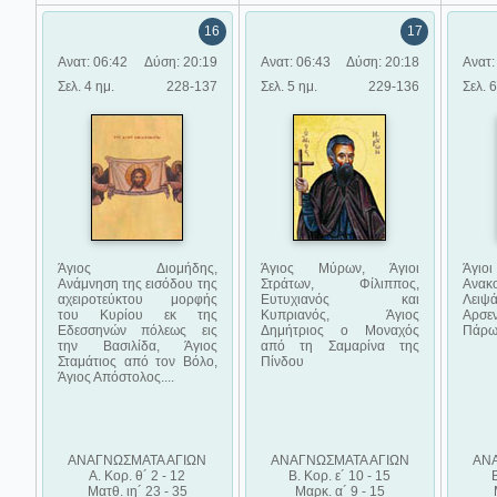
16
17
Ανατ: 06:42
Δύση: 20:19
Ανατ: 06:43
Δύση: 20:18
Ανατ:
Σελ. 4 ημ.
228-137
Σελ. 5 ημ.
229-136
Σελ. 6
Άγιος Διομήδης,
Άγιος Μύρων, Άγιοι
Άγιοι
Ανάμνηση της εισόδου της
Στράτων, Φίλιππος,
Ανακ
αχειροτεύκτου μορφής
Ευτυχιανός και
Λει
του Κυρίου εκ της
Κυπριανός, Άγιος
Αρσε
Εδεσσηνών πόλεως εις
Δημήτριος ο Μοναχός
Πάρ
την Βασιλίδα, Άγιος
από τη Σαμαρίνα της
Σταμάτιος από τον Βόλο,
Πίνδου
Άγιος Απόστολος....
ΑΝΑΓΝΩΣΜΑΤΑ ΑΓΙΩΝ
ΑΝΑΓΝΩΣΜΑΤΑ ΑΓΙΩΝ
ΑΝ
Α. Κορ. θ´ 2 - 12
Β. Κορ. ε´ 10 - 15
Ματθ. ιη´ 23 - 35
Μαρκ. α´ 9 - 15