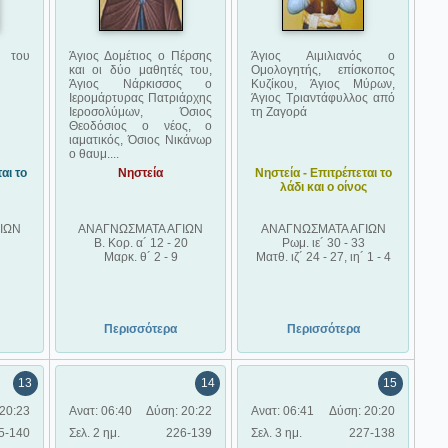
 του
Άγιος Δομέτιος ο Πέρσης
Άγιος Αιμιλιανός ο
και οι δύο μαθητές του,
Ομολογητής, επίσκοπος
Άγιος Νάρκισσος ο
Κυζίκου, Άγιος Μύρων,
Ιερομάρτυρας Πατριάρχης
Άγιος Τριαντάφυλλος από
Ιεροσολύμων, Όσιος
τη Ζαγορά
Θεοδόσιος ο νέος, ο
ιαματικός, Όσιος Νικάνωρ
ο θαυμ....
αι το
Νηστεία
Νηστεία - Επιτρέπεται το
λάδι και ο οίνος
ΙΩΝ
ΑΝΑΓΝΩΣΜΑΤΑ ΑΓΙΩΝ
ΑΝΑΓΝΩΣΜΑΤΑ ΑΓΙΩΝ
Β. Κορ. α´ 12 - 20
Ρωμ. ιε´ 30 - 33
Μαρκ. θ´ 2 - 9
Ματθ. ιζ´ 24 - 27, ιη´ 1 - 4
Περισσότερα
Περισσότερα
13
14
15
20:23
Ανατ: 06:40
Δύση: 20:22
Ανατ: 06:41
Δύση: 20:20
5-140
Σελ. 2 ημ.
226-139
Σελ. 3 ημ.
227-138