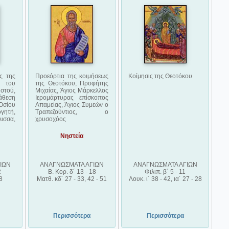
ς της
Προεόρτια της κοιμήσεως
Κοίμησις της Θεοτόκου
 του
της Θεοτόκου, Προφήτης
τού,
Μιχαίας, Άγιος Μάρκελλος
άθεση
Ιερομάρτυρας επίσκοπος
Οσίου
Απαμείας, Άγιος Συμεών ο
γητή,
Τραπεζούντιος, ο
λισσα,
χρυσοχόος
Νηστεία
ΙΩΝ
ΑΝΑΓΝΩΣΜΑΤΑ ΑΓΙΩΝ
ΑΝΑΓΝΩΣΜΑΤΑ ΑΓΙΩΝ
2
Β. Κορ. δ´ 13 - 18
Φιλιπ. β´ 5 - 11
8
Ματθ. κδ´ 27 - 33, 42 - 51
Λουκ. ι´ 38 - 42, ια´ 27 - 28
Περισσότερα
Περισσότερα