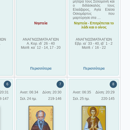
μητέρα τους Σολομονή και
ο διδάσκαλός τους
Ελεάζαρος, Αγία Ελέσα
Οσιομάρτυς που
μαρτύρησε στα ....
Νηστεία
Νηστεία - Επιτρέπεται το
λάδι και ο οίνος
ΙΩΝ
ΑΝΑΓΝΩΣΜΑΤΑ ΑΓΙΩΝ
ΑΝΑΓΝΩΣΜΑΤΑ ΑΓΙΩΝ
1
Α. Κορ. ιδ´ 26 - 40
Εβρ. ια´ 33 - 40, ιβ´ 1 - 2
8
Ματθ. κα´ 12 - 14, 17 - 20
Ματθ. ι´ 16 - 22
Περισσότερα
Περισσότερα
6
7
8
20:31
Ανατ: 06:34
Δύση: 20:30
Ανατ: 06:35
Δύση: 20:29
8-147
Σελ. 24 ημ.
219-146
Σελ. 25 ημ.
220-145