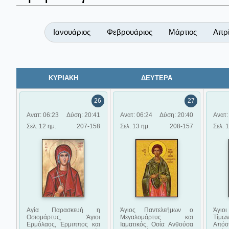
Ιανουάριος
Φεβρουάριος
Μάρτιος
Απρί
ΚΥΡΙΑΚΗ
ΔΕΥΤΕΡΑ
26
27
Ανατ: 06:23
Δύση: 20:41
Ανατ: 06:24
Δύση: 20:40
Ανατ:
Σελ. 12 ημ.
207-158
Σελ. 13 ημ.
208-157
Σελ. 
Αγία Παρασκευή η
Άγιος Παντελεήμων ο
Άγιοι
Οσιομάρτυς, Άγιοι
Μεγαλομάρτυς και
Τίμω
Ερμόλαος, Έρμιππος και
Ιαματικός, Οσία Ανθούσα
Απόσ