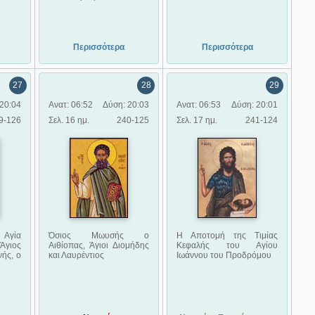
Περισσότερα
Περισσότερα
27
28
29
20:04
Ανατ: 06:52
Δύση: 20:03
Ανατ: 06:53
Δύση: 20:01
9-126
Σελ. 16 ημ.
240-125
Σελ. 17 ημ.
241-124
Αγία
Όσιος Μωυσής ο
Η Αποτομή της Τιμίας
Άγιος
Αιθίοπας, Άγιοι Διομήδης
Κεφαλής του Αγίου
ής, ο
και Λαυρέντιος
Ιωάννου του Προδρόμου