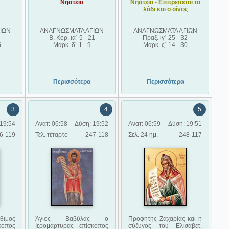
Νηστεία
Νηστεία - Επιτρέπεται το
λάδι και ο οίνος
ΙΩΝ
ΑΝΑΓΝΩΣΜΑΤΑ ΑΓΙΩΝ
ΑΝΑΓΝΩΣΜΑΤΑ ΑΓΙΩΝ
Β. Κορ. ια´ 5 - 21
Πραξ. ιγ´ 25 - 32
5
Μαρκ. δ´ 1 - 9
Μαρκ. ϛ´ 14 - 30
Περισσότερα
Περισσότερα
3
4
5
19:54
Ανατ: 06:58
Δύση: 19:52
Ανατ: 06:59
Δύση: 19:51
6-119
Τελ. τέταρτο
247-118
Σελ. 24 ημ.
248-117
μος
Άγιος Βαβύλας ο
Προφήτης Ζαχαρίας και η
κοπος
Ιερομάρτυρας επίσκοπος
σύζυγος του Ελισάβετ,