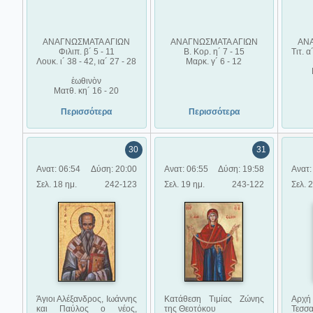
ΑΝΑΓΝΩΣΜΑΤΑ ΑΓΙΩΝ
ΑΝΑΓΝΩΣΜΑΤΑ ΑΓΙΩΝ
ΑΝ
Φιλιπ. β´ 5 - 11
Β. Κορ. η´ 7 - 15
Τιτ. α
Λουκ. ι´ 38 - 42, ια´ 27 - 28
Μαρκ. γ´ 6 - 12
ἑωθινὸν
Ματθ. κη´ 16 - 20
Περισσότερα
Περισσότερα
30
31
Ανατ: 06:54
Δύση: 20:00
Ανατ: 06:55
Δύση: 19:58
Ανατ:
Σελ. 18 ημ.
242-123
Σελ. 19 ημ.
243-122
Σελ. 
Άγιοι Αλέξανδρος, Ιωάννης
Κατάθεση Τιμίας Ζώνης
Αρχή 
και Παύλος ο νέος,
της Θεοτόκου
Τεσσ