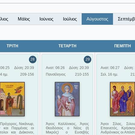
λιος
Μάϊος
Ιούνιος
Ιούλιος
Αύγουστος
Σεπτέμβ
ΤΡΙΤΗ
ΤΕΤΑΡΤΗ
ΠΕΜΠΤΗ
28
29
 06:25
Δύση: 20:39
Ανατ: 06:26
Δύση: 20:39
Ανατ: 06:27
Δύση: 
14 ημ.
209-156
Πανσέληνος
210-155
Σελ. 16 ημ.
21
 Πρόχορος, Νικάνωρ,
Άγιος Καλλίνικος, Άγιος
Άγιοι Σίλας, Σιλου
ν και Παρμένας οι
Θεοδόσιος ο Νέος (ή
Επαινετός, Κρήσκη
τολοι και Διάκονοι,
Μικρός) ο Ευσεβής
Ανδρόνικος οι Απόστ