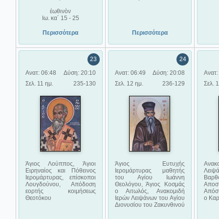
ἑωθινὸν
Ιω. κα´ 15 - 25
Περισσότερα
Περισσότερα
23
24
Ανατ: 06:48
Δύση: 20:10
Ανατ: 06:49
Δύση: 20:08
Ανατ:
Σελ. 11 ημ.
235-130
Σελ. 12 ημ.
236-129
Σελ. 
Άγιος Λούππος, Άγιοι
Άγιος Ευτυχής
Ανα
Ειρηναίος και Πόθεινος
Ιερομάρτυρας μαθητής
Λει
Ιερομάρτυρας, επίσκοποι
του Αγίου Ιωάννη
Βαρ
Λουγδούνου, Απόδοση
Θεολόγου, Άγιος Κοσμάς
Αποστ
εορτής κοιμήσεως
ο Αιτωλός, Ανακομιδή
Απόστ
Θεοτόκου
Ιερών Λειψάνων του Αγίου
ο Κα
Διονυσίου του Ζακυνθινού