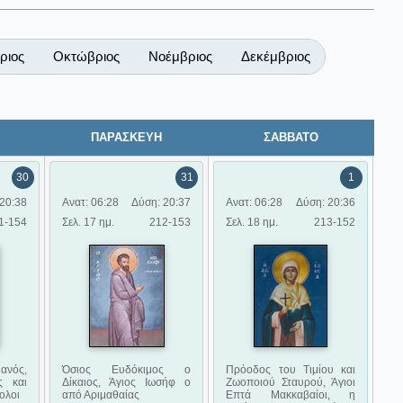
ριος
Οκτώβριος
Νοέμβριος
Δεκέμβριος
ΠΑΡΑΣΚΕΥΗ
ΣΑΒΒΑΤΟ
30
31
1
20:38
Ανατ: 06:28
Δύση: 20:37
Ανατ: 06:28
Δύση: 20:36
1-154
Σελ. 17 ημ.
212-153
Σελ. 18 ημ.
213-152
ανός,
Όσιος Ευδόκιμος ο
Πρόοδος του Τιμίου και
ς και
Δίκαιος, Άγιος Ιωσήφ ο
Ζωοποιού Σταυρού, Άγιοι
ολοι
από Αριμαθαίας
Επτά Μακκαβαίοι, η