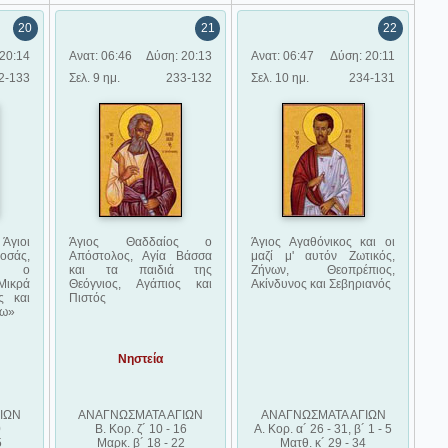
20
21
22
20:14
Ανατ: 06:46
Δύση: 20:13
Ανατ: 06:47
Δύση: 20:11
2-133
Σελ. 9 ημ.
233-132
Σελ. 10 ημ.
234-131
Άγιοι
Άγιος Θαδδαίος ο
Άγιος Αγαθόνικος και οι
οσάς,
Απόστολος, Αγία Βάσσα
μαζί μ' αυτόν Ζωτικός,
ης ο
και τα παιδιά της
Ζήνων, Θεοπρέπιος,
Μικρά
Θεόγνιος, Αγάπιος και
Ακίνδυνος και Σεβηριανός
ς και
Πιστός
ρω»
Νηστεία
ΙΩΝ
ΑΝΑΓΝΩΣΜΑΤΑ ΑΓΙΩΝ
ΑΝΑΓΝΩΣΜΑΤΑ ΑΓΙΩΝ
0
Β. Κορ. ζ´ 10 - 16
Α. Κορ. α´ 26 - 31, β´ 1 - 5
5
Μαρκ. β´ 18 - 22
Ματθ. κ´ 29 - 34