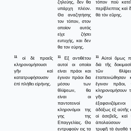
ζηλεύης, δεν θα
τόπον ποὺ κατεῖ
υπάρχη πλέον.
περίβλεπτος καὶ 
Θα αναζητήσης
θὰ τὸν εὕρης.
τον τόπον, στον
οποίον αυτός
είχε ζήσει
ευτυχής, και δεν
θα τον εύρης.
11
11
11
οἱ δὲ πραεῖς
Εξ αντιθέτου
Αὐτοὶ ὅμως π
κληρονομήσουσι
αυτοί οι οποίοι
διὰ τῆς δοκιμασ
γῆν καὶ
είναι πράοι και
τῶν θλίψε
κατατρυφήσουσιν
έγιναν πράοι δια
ἐταπεινώθησαν κ
ἐπὶ πλήθει εἰρήνης.
μέσου των
ἔγιναν πρᾶοι, 
θλίψεων, θα
κληρονομήσουν τ
είναι οι
γῆν μ
παντοτεινοί
ἐξαφανιζόμενοι
κληρονόμοι της
ἀδόξως ἐξ αὐτῆς
γης της
οἱ ἀσεβεῖς, καὶ
Επαγγελίας. Θα
ἀπολαύσουν 
εντρυφούν εις τα
τρυφῇ τὰ ἀγαθά 