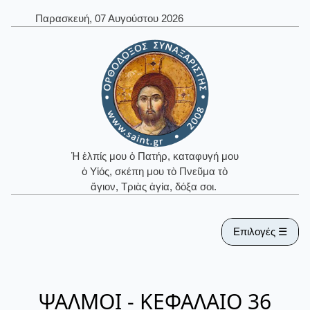
Παρασκευή, 07 Αυγούστου 2026
Ἡ ἐλπίς μου ὁ Πατήρ, καταφυγή μου
ὁ Υἱός, σκέπη μου τὸ Πνεῦμα τὸ
ἅγιον, Τριὰς ἁγία, δόξα σοι.
Επιλογές ☰
ΨΑΛΜΟΙ - ΚΕΦΑΛΑΙΟ 36