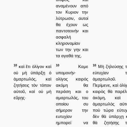
αναμένουν από
τον Κυριον την
λύτρωσιν, αυτοί
θα έχουν ως
παντοτεινήν και
ασφαλή
κληρονομίαν
των την γην και
τα αγαθά της.
10
10
10
καὶ ἔτι ὀλίγον καὶ
Καμε
Μὴ ζηλεύσῃς τ
οὐ μὴ ὑπάρξῃ ὁ
υπομονήν·
εὐτυχίαν τ
ἁμαρτωλός, καὶ
ολίγος καιρός
ἁμαρτωλοῦ.
ζητήσεις τὸν τόπον
ακόμη θα
Περίμενε, καὶ ὀλί
αὐτοῦ, καὶ οὐ μὴ
περάση και ο
καιρὸς θὰ παρέλ
εὕρῃς·
αμαρτωλός, του
ἀκόμη, καὶ
οποίου συ
ἁμαρτωλὸς αὐτό
σήμερον την
ποὺ τώρα εὐτυχε
ευτυχίαν
δὲν θὰ ὑπάρχῃ κ
ημπορεί να
θὰ ζητήσῃς τ