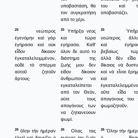
υποβαστάση, θα
του καὶ τ
τον συγκρατήση
ὑποβαστάζει.
από το χέρι.
25
25
25
νεώτερος
Υπήρξα νέος
Ὑπῆρξ
ἐγενόμην καὶ γὰρ
και τώρα
νεώτερος ἄλλο
ἐγήρασα καὶ οὐκ
εγήρασα. Καθ'
καὶ ἐγήρα
εἶδον δίκαιον
όλον δε αυτό το
βεβαίως τώρ
ἐγκαταλελειμμένον,
διάστημα της
ἀλλὰ δὲν εἶδα
οὐδὲ τὸ σπέρμα
ζωής μου δεν
δίκαιος νὰ δυστ
αὐτοῦ ζητοῦν
είδον δίκαιον
καὶ νὰ εἶναι ἔρη
ἄρτους·
άνθρωπον να
καὶ
εγκαταλείπεται
ἐγκαταλελειμμένο
από τον Θεόν,
οὔτε εἶδα το
ούτε τους
ἀπογόνους του 
απογόνους των
ψωμοζητοῦν.
να ζητιανεύουν
ψωμί.
26
26
26
ὅλην τὴν ἡμέραν
Ολας τας
Ὅλην τὴν ἡμέρ
ἐλεεῖ καὶ δανείζει ὁ
ημέρας της ζωής
ὁ δίκαι