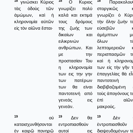
18
18
18
γινώσκει Κύριος
Ο Κυριος
Παρακολουθ
τὰς ὁδοὺς τῶν
γνωρίζει πολύ
στοργικῶς κ
ἀμώμων, καὶ ἡ
καλά και εκτιμά
γνωρίζει ὁ Κύρι
κληρονομία αὐτῶν
τους δρόμους
τὴν ὅλην ζωὴν τ
εἰς τὸν αἰῶνα ἔσται·
της ζωής των
εὐσεβῶν κ
δικαίων και
ἀμέμπτων με
ειλικρινών
ὅλων τῶ
ανθρώπων. Και
λεπτομερειῶν κ
με την
περισπασμῶν τη
προστασίαν Του
καὶ ἡ κληρονομ
η κληρονομία
των εἰς τὴν γῆν 
των εις την γην
ἐπαγγελίας θὰ εἶ
των πατέρων
παντοτεινὴ
των θα είναι
διαβιβαζομένη ε
παντοτεινή από
τοὺς ἀπογόνους 
γενεάς εις
ἐπὶ αἰῶν
γενεάν.
μακρούς.
19
19
19
οὐ
Δεν θα
Δὲν θ
καταισχυνθήσονται
εντροπιασθούν
ἐντροπιασθοῦν
ἐν καιρῷ πονηρῷ
αυτοί εις
διαψευδομένων τ