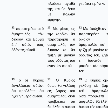
πλούσια αγαθά
γεμᾶτοι εἰρήνην.
της και θα ζουν
με πολλήν
ειρήνην.
12
12
12
παρατηρήσεται ὁ
Με μίσος εις
Μὲ ἀπέχθειαν 
ἁμαρτωλὸς τὸν
την καρδίαν θα
παρατηρήσῃ τ
δίκαιον καὶ βρύξει
παρατηρήση ο
δίκαιον
ἐπ᾿ αὐτὸν τοὺς
αμαρτωλός τον
ἁμαρτωλὸς καὶ 
ὀδόντας αὐτοῦ·
δίκαιον και θα
τρίξῃ μὲ μανίαν τ
τρίξη με μανίαν
ὀδόντάς του, ζη
τους οδόντας του
εἰ δυνατὸν 
εναντίον αυτού.
μασήσῃ τὰς σάρκ
του.
13
13
13
ὁ δὲ Κύριος
Ο Κυριος
Ὁ Κύριος ὅμ
ἐκγελάσεται αὐτόν,
όμως θα γελάση
γελάσῃ εἰς βάρ
ὅτι προβλέπει ὅτι
εις βάρος του
τοῦ ἁμαρτωλο
ἥξει ἡ ἡμέρα αὐτοῦ.
αμαρτωλού, διότι
διότι προβλέπει 
προβλέπει, ότι
ἀσφαλῶς θὰ ἔλθῃ
θα έλθη η ημέρα
ἡμέρα τῆς καταδί