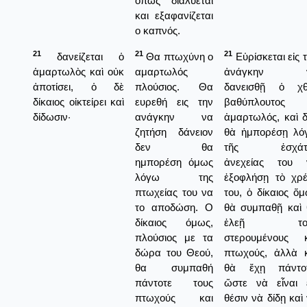
όπως διαλύεται
και εξαφανίζεται
ο καπνός.
21
21
21
δανείζεται ὁ
Θα πτωχύνη ο
Εὑρίσκεται εἰς 
ἁμαρτωλὸς καὶ οὐκ
αμαρτωλός
ἀνάγκην 
ἀποτίσει, ὁ δὲ
πλούσιος. Θα
δανεισθῇ ὁ χθ
δίκαιος οἰκτείρει καὶ
ευρεθή εις την
βαθύπλουτος
δίδωσιν·
ανάγκην να
ἁμαρτωλός, καὶ 
ζητήση δάνειον
θὰ ἠμπορέσῃ λό
δεν θα
τῆς ἐσχάτ
ημπορέση όμως
ἀνεχείας του 
λόγω της
ἐξοφλήσῃ τὸ χρέ
πτωχείας του να
του, ὁ δίκαιος ὅ
το αποδώση. Ο
θὰ συμπαθῇ καὶ 
δίκαιος όμως,
ἐλεῇ το
πλούσιος με τα
στερουμένους κ
δώρα του Θεού,
πτωχούς, ἀλλὰ κ
θα συμπαθή
θὰ ἔχῃ πάντοτ
πάντοτε τους
ὥστε νὰ εἶναι ε
πτωχούς και
θέσιν νὰ δίδῃ καὶ