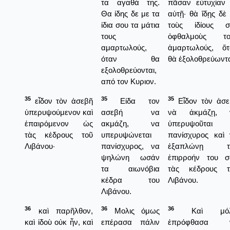
τα αγαθά της.
πᾶσαν εὐτυχίαν 
Θα ίδης δε με τα
αὐτῇ· θὰ ἴδῃς δὲ
ίδια σου τα μάτια
τοὺς ἰδίους σ
τους
ὀφθαλμοὺς το
αμαρτωλούς,
ἁμαρτωλούς, ὅτ
όταν θα
θὰ ἐξολοθρεύωντα
εξολοθρεύονται,
από τον Κυριον.
35
35
35
εἶδον τὸν ἀσεβῆ
Είδα τον
Εἶδον τὸν ἀσε
ὑπερυψούμενον καὶ
ασεβή να
νὰ ἀκμάζῃ, 
ἐπαιρόμενον ὡς
ακμάζη, να
ὑπερυψοῦται
τὰς κέδρους τοῦ
υπερυψώνεται
πανίσχυρος καὶ 
Λιβάνου·
πανίσχυρος, να
ἐξαπλώνῃ τ
ψηλώνη ωσάν
ἐπιρροήν του σ
τα αιωνόβια
τὰς κέδρους τ
κέδρα του
Λιβάνου.
Λιβάνου.
36
36
36
καὶ παρῆλθον,
Μολις όμως
Καὶ μόλ
καὶ ἰδοὺ οὐκ ἦν, καὶ
επέρασα πάλιν
ἐπρόφθασα 