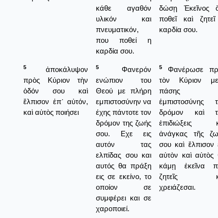
κάθε αγαθόν
δώσῃ Ἐκεῖνος ὅ,
υλικόν και
ποθεῖ καὶ ζητεῖ
πνευματικόν,
καρδία σου.
που ποθεί η
καρδία σου.
5
5
5
ἀποκάλυψον
Φανερόν
Φανέρωσε πρ
πρὸς Κύριον τὴν
ενώπιον του
τὸν Κύριον με
ὁδόν σου καὶ
Θεού με πλήρη
πάσης
ἔλπισον ἐπ᾿ αὐτόν,
εμπιστοσύνην να
ἐμπιστοσύνης τ
καὶ αὐτὸς ποιήσει
έχης πάντοτε τον
δρόμον καὶ τ
δρόμον της ζωής
ἐπιδιώξεις κ
σου. Εχε εις
ἀνάγκας τῆς ζω
αυτόν τας
σου καὶ ἔλπισον 
ελπίδας σου και
αὐτὸν καὶ αὐτὸς
αυτός θα πράξη
κάμῃ ἐκεῖνα π
εις σε εκείνο, το
ζητεῖς κ
οποίον σε
χρειάζεσαι.
συμφέρει και σε
χαροποιεί.