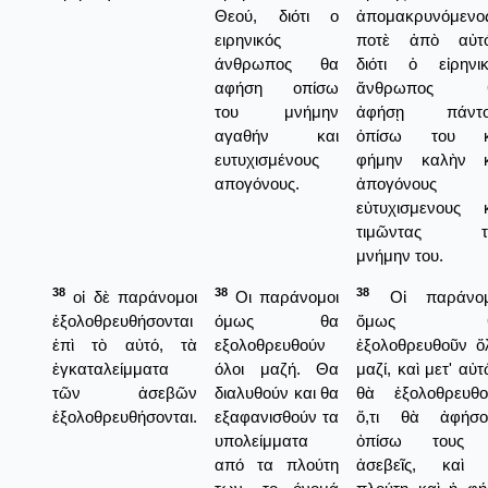
Θεού, διότι ο
ἀπομακρυνόμενο
ειρηνικός
ποτὲ ἀπὸ αὐτό
άνθρωπος θα
διότι ὁ εἰρηνικ
αφήση οπίσω
ἄνθρωπος 
του μνήμην
ἀφήσῃ πάντο
αγαθήν και
ὀπίσω του κ
ευτυχισμένους
φήμην καλὴν κ
απογόνους.
ἀπογόνους
εὐτυχισμενους κ
τιμῶντας τ
μνήμην του.
38
38
38
οἱ δὲ παράνομοι
Οι παράνομοι
Οἱ παράνομ
ἐξολοθρευθήσονται
όμως θα
ὅμως θ
ἐπὶ τὸ αὐτό, τὰ
εξολοθρευθούν
ἐξολοθρευθοῦν ὅ
ἐγκαταλείμματα
όλοι μαζή. Θα
μαζί, καὶ μετ' αὐ
τῶν ἀσεβῶν
διαλυθούν και θα
θὰ ἐξολοθρευθο
ἐξολοθρευθήσονται.
εξαφανισθούν τα
ὅ,τι θὰ ἀφήσο
υπολείμματα
ὀπίσω τους 
από τα πλούτη
ἀσεβεῖς, καὶ 