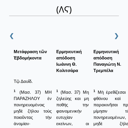
(ΛϚ)
❮
❯
Μετάφραση τῶν
Ερμηνευτική
Ερμηνευτική
Ἑβδομήκοντα
απόδοση
απόδοση
Ιωάννη Θ.
Παναγιώτη Ν.
Κολιτσάρα
Τρεμπέλα
Τῷ Δαυΐδ.
1
1
1
(Μασ. 37) ΜΗ
(Μασ. 37) Μη
Μὴ ἐρεθίζεσαι 
ΠΑΡΑΖΗΛΟΥ ἐν
ζηλεύης και μη
φθόνου καὶ 
πονηρευομένοις
ποθής την
παρακινῆσαι πρ
μηδὲ ζήλου τοὺς
φαινομενικήν
μίμησιν τ
ποιοῦντας τὴν
ευτυχίαν
πονηρευομένων,
ἀνομίαν·
εκείνων, οι
μηδὲ ζήλε