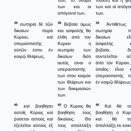
των, το όνομά
πλούτη καὶ ἡ φή
των και οι
των καὶ οἱ ἀπόγο
απόγονοί των.
των.
39
39
39
σωτηρία δὲ τῶν
Βεβαία όμως
Ἀντιθέτως
δικαίων παρὰ
και ασφαλής θα
σωτηρία τ
Κυρίου, καὶ
έλθη από τον
δικαίων εἶν
ὑπερασπιστὴς
Κυριον η
ἀσφαλὴς κ
αὐτῶν ἐστιν ἐν
σωτηρία των
βεβαία, διό
καιρῷ θλίψεως,
δικαίων διότι
συντελεῖται αὕ
αυτός είναι ο
ἀπὸ τὸν Κύριον,
υπερασπιστής
ὁποῖος εἶναι κ
των στον καιρόν
ὑπερασπιστής τ
των θλίψεων και
ἐν καιρῷ θλίψεως
των δοκιμασιών
των.
40
40
40
καὶ βοηθήσει
Ο Κυριος θα
Καὶ θὰ το
αὐτοῖς Κύριος καὶ
βοηθήση τους
βοηθήσῃ ὁ Κύρι
ῥύσεται αὐτοὺς καὶ
δικαίους. Θα
καὶ θὰ το
ἐξελεῖται αὐτοὺς ἐξ
τους απαλλάξη
ἀπαλλάξῃ ἐκ κακ