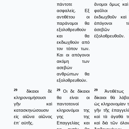
πάντοτε
ἄνομοι ὅμως καὶ
ασφαλείς. Εξ
φαῦλοι 
αντιθέτου οι
ἐκδιωχθοῦν καὶ 
παράνομοι θα
ἀπόγονοι τ
εξολοθρευθούν
ἀσεβῶν 
και θα
ἐξολοθρευθοῦν.
εκδιωχθούν από
τον τόπον των.
Και οι απόγονοι
ακόμη των
ασεβών
ανθρώπων θα
εξολοθρευθούν.
29
29
29
δίκαιοι δὲ
Οι δε δίκαιοι
Ἀντιθέτως 
κληρονομήσουσι
θα είναι οι
δίκαιοι θὰ λάβο
γῆν καὶ
παντοτεινοί
ὡς κληρονομίαν 
κατασκηνώσουσιν
κληρονόμοι της
γῆν τῆς ἐπαγγελ
εἰς αἰῶνα αἰῶνος
γης της
καὶ τὰ ἀγαθά τη
ἐπ᾿ αὐτῆς.
Επαγγελίας και
καὶ διὰ τῶν ὁλο