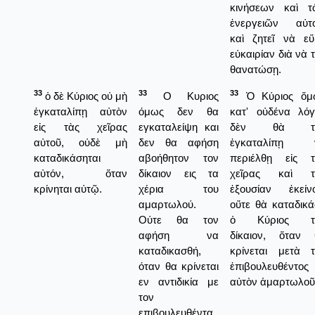
κινήσεων καὶ τ
ἐνεργειῶν αὐτο
καὶ ζητεῖ νὰ εὕ
εὐκαιρίαν διὰ νὰ 
θανατώσῃ.
33
33
33
ὁ δὲ Κύριος οὐ μὴ
Ο Κυριος
Ὁ Κύριος ὅμ
ἐγκαταλίπῃ αὐτὸν
όμως δεν θα
κατ' οὐδένα λόγ
εἰς τὰς χεῖρας
εγκαταλείψη και
δὲν θὰ τ
αὐτοῦ, οὐδὲ μὴ
δεν θα αφήση
ἐγκαταλίπῃ 
καταδικάσηται
αβοήθητον τον
περιέλθῃ εἰς τ
αὐτόν, ὅταν
δίκαιον εις τα
χεῖρας καὶ τ
κρίνηται αὐτῷ.
χέρια του
ἐξουσίαν ἐκείνο
αμαρτωλού.
οὔτε θὰ καταδικ
Ούτε θα τον
ὁ Κύριος τ
αφήση να
δίκαιον, ὅταν 
καταδικασθή,
κρίνεται μετὰ τ
όταν θα κρίνεται
ἐπιβουλευθέντος
εν αντιδικία με
αὐτὸν ἁμαρτωλοῦ
τον
επιβουλευθέντα