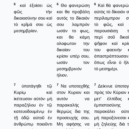
6
6
6
καὶ ἐξοίσει ὡς
Θα φανερώση
Καὶ θὰ φανερώ
φῶς τὴν
και θα προβάλη
αὐτὸς τὸ δίκαιόν 
δικαιοσύνην σου καὶ
αυτός το δίκαιόν
περίλαμπρον σ
τὸ κρῖμά σου ὡς
σου λαμπρόν
τὸ φῶς, καὶ 
μεσημβρίαν.
ωσάν το φως,
παρουσιάσῃ τ
και θα κάμη
περὶ σοῦ δικαί
ολοφωτον την
ψῆφον καὶ κρίσ
δικαίαν του
του φαεινὴν κ
κρίσιν υπέρ σου,
ἀπαστράπτουσαν
ωσάν τον
ὅπως εἶναι ὁ ἥλ
μεσημβρινόν
τὸ μεσημέρι.
ήλιον.
7
7
7
ὑποτάγηθι τῷ
Να υποταχθής
Δείκνυε ὑποταγ
Κυρίῳ καὶ
στον Κυριον και
πρὸς τὸν Κύριον 
ἱκέτευσον αὐτόν· μὴ
αυτόν να
μετ’ ἐλπίδος κ
παραζήλου ἐν τῷ
παρακαλής
ἐμπιστοσύνης
κατευοδουμένῳ ἐν
θερμώς δια της
παρακάλει αὐτό
τῇ ὁδῷ αὐτοῦ ἐν
προσευχής σου.
μὴ παροξύνεσαι 
ἀνθρώπῳ ποιοῦντι
Μη αφήσης να
μὴ ζηλεύῃς διὰ 