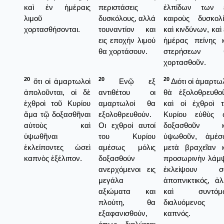
καὶ ἐν ἡμέραις
περιστάσεις
ἐλπίδων των ε
λιμοῦ
δυσκόλους, αλλά
καιροὺς δυσκολί
χορτασθήσονται.
τουναντίον και
καὶ κινδύνων, καὶ 
εις εποχήν λιμού
ἡμέρας πείνης κ
θα χορτάσουν.
στερήσεων 
χορτασθοῦν.
20
20
20
ὅτι οἱ ἁμαρτωλοὶ
Ενῷ εξ
Διότι οἱ ἁμαρτω
ἀπολοῦνται, οἱ δὲ
αντιθέτου οι
θὰ ἐξολοθρευθοῦ
ἐχθροὶ τοῦ Κυρίου
αμαρτωλοί θα
καὶ οἱ ἐχθροὶ τ
ἅμα τῷ δοξασθῆναι
εξολοθρευθούν.
Κυρίου εὐθὺς 
αὐτοὺς καὶ
Οι εχθροί αυτοί
δοξασθοῦν κ
ὑψωθῆναι
του Κυρίου
ὑψωθοῦν, ἀμέσ
ἐκλείποντες ὡσεὶ
αμέσως μόλις
μετὰ βραχεῖαν κ
καπνὸς ἐξέλιπον.
δοξασθούν
προσωρινὴν λάμψ
ανερχόμενοι εις
ἐκλείψουν σ
μεγάλα
ἀποπνικτικός, ἀ
αξιώματα και
καὶ συντόμ
πλούτη, θα
διαλυόμενος
εξαφανισθούν,
καπνός.