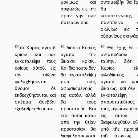
μονίμως και
ἀνταμοιβὴν θὰ ἔ
ασφαλώς εις την
ὅτι θ
ιεράν γην των
κατασκήνωσῃς
πατέρων σου,
παντοτεινὰ κ
αἰωνίως εἰς τ
οὐρανίους σκηνάς
28
28
28
ὅτι Κύριος ἀγαπᾷ
διότι ο Κυριος
Θὰ ἔχῃς δὲ τ
κρίσιν καὶ οὐκ
αγαπά την
ἀνταπόδοσιν
ἐγκαταλείψει τοὺς
δικαίαν κρίσιν.
ταύτην, διότι
ὁσίους αὐτοῦ, εἰς
Και δια τούτο δεν
Κύριος εἶν
τὸν αἰῶνα
θα εγκαταλείψη
φιλοδίκαιος κ
φυλαχθήσονται·
ποτέ τους
ἀγαπᾷ νὰ κρί
ἄνομοι δὲ
αφωσιωμένους
δικαίως, καὶ δὲν
ἐκδιωχθήσονται, καὶ
εις αυτόν, αλλά
ἐγκαταλείψῃ
σπέρμα ἀσεβῶν
θα τους
ἀπροστατεύτους
ἐξολοθρευθήσεται.
προστατεύη. Και
τοὺς ἀφωσιωμένο
έτσι αυτοί κάτω
εἰς αὐτόν· 
από την θείαν
διαφυλαχθοῦν οὗ
προστασίαν θα
ὑπὸ τῆς προνοί
διαφυλάσσωνται
τοῦ αἰωνίως· 