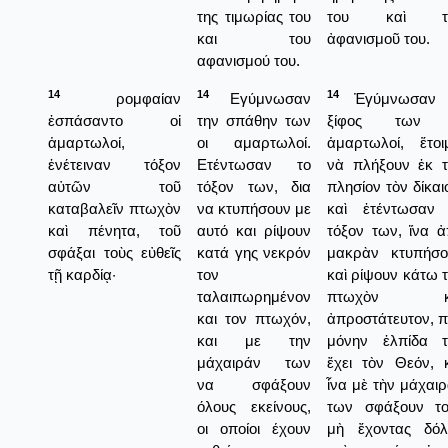
της τιμωρίας του
του καὶ τ
και του
ἀφανισμοῦ του.
αφανισμού του.
14
14
14
ρομφαίαν
Εγύμνωσαν
Ἐγύμνωσαν 
ἐσπάσαντο οἱ
την σπάθην των
ξίφος των 
ἁμαρτωλοί,
οι αμαρτωλοί.
ἁμαρτωλοί, ἕτοι
ἐνέτειναν τόξον
Ετέντωσαν το
νὰ πλήξουν ἐκ τ
αὐτῶν τοῦ
τόξον των, δια
πλησίον τὸν δίκαι
καταβαλεῖν πτωχὸν
να κτυπήσουν με
καὶ ἐτέντωσαν 
καὶ πένητα, τοῦ
αυτό και ρίψουν
τόξον των, ἵνα 
σφάξαι τοὺς εὐθεῖς
κατά γης νεκρόν
μακρὰν κτυπήσο
τῇ καρδίᾳ·
τον
καὶ ρίψουν κάτω 
ταλαιπωρημένον
πτωχὸν κ
και τον πτωχόν,
ἀπροστάτευτον, 
και με την
μόνην ἐλπίδα τ
μάχαιράν των
ἔχει τὸν Θεόν, 
να σφάξουν
ἶνα μὲ τὴν μάχαι
όλους εκείνους,
των σφάξουν το
οι οποίοι έχουν
μὴ ἔχοντας δόλ