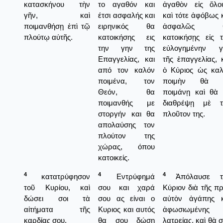
κατασκήνου τὴν
το αγαθόν και
ἀγαθὸν εἰς ὅλου
γῆν, καὶ
έτσι ασφαλής και
καὶ τότε ἀφόβως 
ποιμανθήσῃ ἐπὶ τῷ
ειρηνικός θα
ἀσφαλῶς 
πλούτῳ αὐτῆς.
κατοικήσης εις
κατοικήσῃς εἰς 
την γην της
εὐλογημένην γ
Επαγγελίας, και
τῆς ἐπαγγελίας, 
από τον καλόν
ὁ Κύριος ὡς καλ
ποιμένα, τον
ποιμὴν θὰ 
Θεόν, θα
ποιμάνῃ καὶ θὰ 
ποιμανθής με
διαθρέψῃ μὲ τ
στοργήν και θα
πλοῦτον της.
απολαύσης τον
πλούτον της
χώρας, όπου
κατοικείς.
4
4
4
κατατρύφησον
Εντρύφημά
Ἀπόλαυσε τ
τοῦ Κυρίου, καὶ
σου και χαρά
Κύριον διὰ τῆς π
δώσει σοι τὰ
σου ας είναι ο
αὐτὸν ἀγάπης κ
αἰτήματα τῆς
Κυριος και αυτός
ἀφωσιωμένης
καρδίας σου.
θα σου δώση
λατρείας, καὶ θὰ 