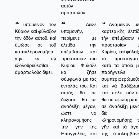
αυτόν
αμαρτωλόν.
34
34
34
ὑπόμεινον τὸν
Δείξε
Ἀνάμεινον με
Κύριον καὶ φύλαξον
υπομονήν,
καρτερικῆς ἐλπί
τὴν ὁδὸν αὐτοῦ, καὶ
περίμενε με
τὴν ἐπέμβασιν κ
ὑψώσει σε τοῦ
ελπίδα την
προστασίαν τ
κατακληρονομῆσαι
επέμβασιν και
Κυρίου, καὶ φύλα
γῆν· ἐν τῷ
προστασίαν του
τὰ προστάγματ
ἐξολοθρεύεσθαι
Κυρίου. Φυλαξε
κατὰ τὰ ὁποῖα μ
ἁμαρτωλοὺς ὄψει.
και ζήσε
παρήγγειλε 
σύμφωνα με τας
συμπεριφερώμεθ
εντολάς του. Και
καὶ νὰ βαδίζωμε
αυτός θα σε
καὶ πολὺ σύντο
δοξάση, θα σε
θὰ σὲ ὑψώσῃ καὶ
αναδείξη μέγαν,
σὲ ἀναδείξῃ μέγ
ώστε να
διὰ ν
κληρονομήσης
κληρονομήσῃς τ
την γην της
γῆν καὶ τὰ ἀγα
Επαγγελίας και
της ἀπολαμβάν