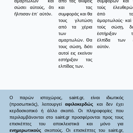
ἁμαρτωλῶν καὶ
από τας θλίψεις
συμφορῶν καὶ 
σώσει αὐτούς, ὅτι
και τας
τοὺς ἐλευθερώ
ἤλπισαν ἐπ᾿ αὐτόν.
συμφοράς και θα
ἀπὸ τοὺ
τους γλυτώση
ἁμαρτωλούς· καὶ
από τα χέρια
τοὺς σώσῃ, διό
των
ἐστήριξαν τ
αμαρτωλών. Θα
ἐλπίδα των ε
τους σώση, διότι
αὐτόν.
αυτοί εις εκείνον
εστήριξαν τας
ελπίδας των.
Ο παρών ιστοχώρος, saint.gr, είναι ιδιωτικός
(προσωπικός), λειτουργεί
αφιλοκερδώς
και δεν έχει
κερδοσκοπικό ή άλλο σκοπό. Οι πληροφορίες που
περιλαμβάνονται στο saint.gr προσφέρονται προς τους
επισκέπτες του αποκλειστικά και μόνο για
ενημερωτικούς
σκοπούς. Οι επισκέπτες του saint.gr,