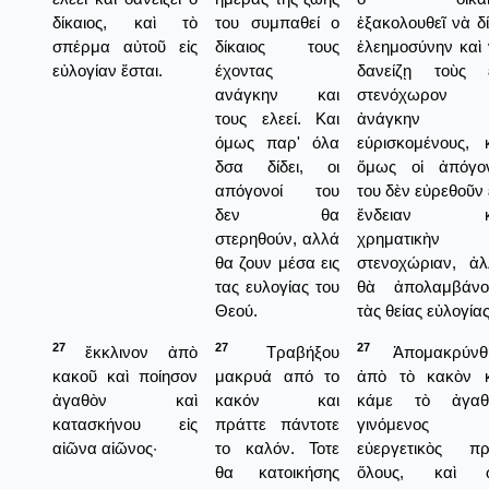
δίκαιος, καὶ τὸ
του συμπαθεί ο
ἐξακολουθεῖ νὰ δ
σπέρμα αὐτοῦ εἰς
δίκαιος τους
ἐλεημοσύνην καὶ
εὐλογίαν ἔσται.
έχοντας
δανείζῃ τοὺς ε
ανάγκην και
στενόχωρον
τους ελεεί. Και
ἀνάγκην
όμως παρ' όλα
εὑρισκομένους, 
δσα δίδει, οι
ὅμως οἱ ἀπόγον
απόγονοί του
του δὲν εὐρεθοῦν 
δεν θα
ἔνδειαν κ
στερηθούν, αλλά
χρηματικὴν
θα ζουν μέσα εις
στενοχώριαν, ἀλ
τας ευλογίας του
θὰ ἀπολαμβάνο
Θεού.
τὰς θείας εὐλογίας
27
27
27
ἔκκλινον ἀπὸ
Τραβήξου
Ἀπομακρύνθη
κακοῦ καὶ ποίησον
μακρυά από το
ἀπὸ τὸ κακὸν κ
ἀγαθὸν καὶ
κακόν και
κάμε τὸ ἀγαθ
κατασκήνου εἰς
πράττε πάντοτε
γινόμενος
αἰῶνα αἰῶνος·
το καλόν. Τοτε
εὐεργετικὸς πρ
θα κατοικήσης
ὅλους, καὶ 