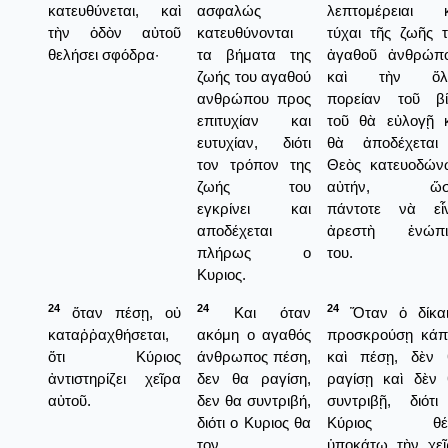
κατευθύνεται, καὶ
ασφαλώς
λεπτομέρειαι κ
τὴν ὁδὸν αὐτοῦ
κατευθύνονται
τύχαι τῆς ζωῆς 
θελήσει σφόδρα·
τα βήματα της
ἀγαθοῦ ἀνθρώπο
ζωής του αγαθού
καὶ τὴν ὅλ
ανθρώπου προς
πορείαν τοῦ βί
επιτυχίαν και
τοῦ θὰ εὐλογῇ κ
ευτυχίαν, διότι
θὰ ἀποδέχεται
τον τρόπον της
Θεὸς κατευοδών
ζωής του
αὐτήν, ὥσ
εγκρίνει και
πάντοτε νὰ εἶν
αποδέχεται
ἀρεστὴ ἐνώπι
πλήρως ο
του.
Κυριος.
24
24
24
ὅταν πέσῃ, οὐ
Και όταν
Ὅταν ὁ δίκαι
καταῤῥαχθήσεται,
ακόμη ο αγαθός
προσκρούσῃ κάπ
ὅτι Κύριος
άνθρωπος πέση,
καὶ πέσῃ, δὲν 
ἀντιστηρίζει χεῖρα
δεν θα ραγίση,
ραγίσῃ καὶ δὲν 
αὐτοῦ.
δεν θα συντριβή,
συντριβῇ, διότι
διότι ο Κυριος θα
Κύριος θέτ
τον
ὑποκάτω τὴν χεῖ