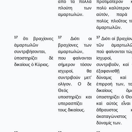
από τα πολλά
προτιμότερον κ
πλούτη των
πολὺ καλύτερον 
αμαρτωλών.
αὐτόν, παρὰ
πολὺς πλοῦτος τ
ἁμαρτωλῶν.
17
17
17
ὅτι βραχίονες
Διότι οι
Διότι οἱ βραχίο
ἁμαρτωλῶν
βραχίονες των
τῶν ἁμαρτωλῶ
συντριβήσονται,
αμαρτωλών,
ποὺ φαίνονται τ
ὑποστηρίζει δὲ
που φαίνονται
ἰσχυροί, 
δικαίους ὁ Κύριος.
σήμερον τόσον
συντριβοῦν, καὶ
ισχυροί, θα
ἐξαφανισθῇ
συντριβούν μετ'
δύναμις καὶ
ολίγον. Ο δε
ἐπιρροή των, το
Θεός
δικαίους ὅμ
υποστηρίζει και
ὑποστηρίζει ὁ Θε
υπερασπίζει
καὶ αὐτὸς εἶναι
τους δικαίους.
ἄθραυστος κ
ἀκαταγώνιστος
δύναμίς των.