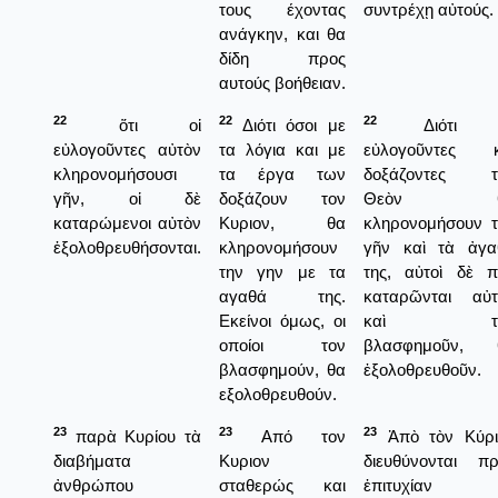
τους έχοντας
συντρέχῃ αὐτούς.
ανάγκην, και θα
δίδη προς
αυτούς βοήθειαν.
22
22
22
ὅτι οἱ
Διότι όσοι με
Διότι 
εὐλογοῦντες αὐτὸν
τα λόγια και με
εὐλογοῦντες κ
κληρονομήσουσι
τα έργα των
δοξάζοντες τ
γῆν, οἱ δὲ
δοξάζουν τον
Θεὸν θ
καταρώμενοι αὐτὸν
Κυριον, θα
κληρονομήσουν τ
ἐξολοθρευθήσονται.
κληρονομήσουν
γῆν καὶ τὰ ἀγα
την γην με τα
της, αὐτοὶ δὲ π
αγαθά της.
καταρῶνται αὐτ
Εκείνοι όμως, οι
καὶ τὸ
οποίοι τον
βλασφημοῦν, 
βλασφημούν, θα
ἐξολοθρευθοῦν.
εξολοθρευθούν.
23
23
23
παρὰ Κυρίου τὰ
Από τον
Ἀπὸ τὸν Κύρι
διαβήματα
Κυριον
διευθύνονται πρ
ἀνθρώπου
σταθερώς και
ἐπιτυχίαν 