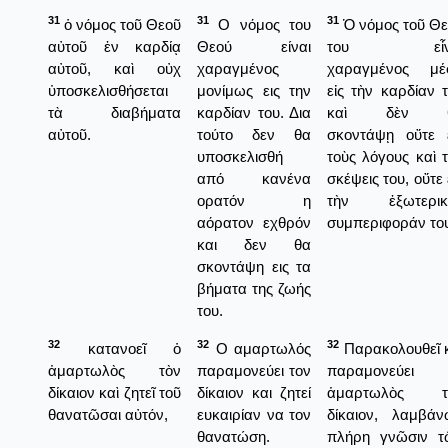
31
31
31
ὁ νόμος τοῦ Θεοῦ
Ο νόμος του
Ὁ νόμος τοῦ Θ
αὐτοῦ ἐν καρδίᾳ
Θεού είναι
του εἶν
αὐτοῦ, καὶ οὐχ
χαραγμένος
χαραγμένος μέ
ὑποσκελισθήσεται
μονίμως εις την
εἰς τὴν καρδίαν 
τὰ διαβήματα
καρδίαν του. Δια
καὶ δὲν 
αὐτοῦ.
τούτο δεν θα
σκοντάψῃ οὔτε ε
υποσκελισθή
τοὺς λόγους καὶ 
από κανένα
σκέψεις του, οὔτε 
ορατόν η
τὴν ἐξωτερικ
αόρατον εχθρόν
συμπεριφοράν το
και δεν θα
σκοντάψη εις τα
βήματα της ζωής
του.
32
32
32
κατανοεῖ ὁ
Ο αμαρτωλός
Παρακολουθεῖ 
ἁμαρτωλὸς τὸν
παραμονεύει τον
παραμονεύει
δίκαιον καὶ ζητεῖ τοῦ
δίκαιον και ζητεί
ἁμαρτωλὸς τ
θανατῶσαι αὐτόν,
ευκαιρίαν να τον
δίκαιον, λαμβάν
θανατώση.
πλήρη γνῶσιν τ