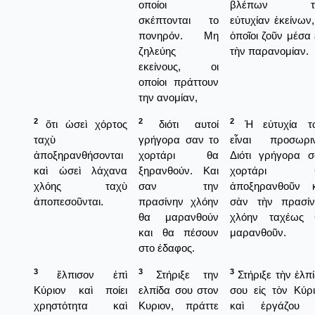
οποίοι
βλέπων τ
σκέπτονται το
εὐτυχίαν ἐκείνων,
πονηρόν. Μη
ὁποῖοι ζοῦν μέσα 
ζηλεύης
τὴν παρανομίαν.
εκείνους, οι
οποίοι πράττουν
την ανομίαν,
2
2
2
ὅτι ὡσεὶ χόρτος
διότι αυτοί
Ἡ εὐτυχία τ
ταχὺ
γρήγορα σαν το
εἶναι προσωριν
ἀποξηρανθήσονται
χορτάρι θα
Διότι γρήγορα σ
καὶ ὡσεὶ λάχανα
ξηρανθούν. Και
χορτάρι 
χλόης ταχὺ
σαν την
ἀποξηρανθοῦν κ
ἀποπεσοῦνται.
πρασίνην χλόην
σὰν τὴν πρασίν
θα μαρανθούν
χλόην ταχέως 
και θα πέσουν
μαρανθοῦν.
στο έδαφος.
3
3
3
ἔλπισον ἐπὶ
Στήριξε την
Στήριξε τὴν ἐλπ
Κύριον καὶ ποίει
ελπίδα σου στον
σου εἰς τὸν Κύρ
χρηστότητα καὶ
Κυριον, πράττε
καὶ ἐργάζου 