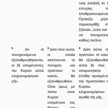
τοὺς ἀσεβεῖς ἐκ 
εὐτυχίας τ
ἀποθρασυνομένου
Πρόσεξε μήπ
παρασυρθῇς ἀ
ζήλειαν, ὥστε καὶ
νὰ πονηρεύεσα
καθὼς ἐκεῖνοι.
9
9
9
ὅτι οἱ
Διότι όλοι αυτοί,
Διότι αὐτοί, π
πονηρευόμενοι
οι οποίοι
πράττουν τὸ κακ
ἐξολοθρευθήσονται,
σκέπτονται το
θὰ ἐξολοθρευθοῦ
οἱ δὲ ὑπομένοντες
πονηρόν και
αὐτοὶ δὲ ποὺ 
τὸν Κύριον αὐτοὶ
πράττουν το
ὑπομονητικὴν
κληρονομήσουσι
κακόν, θα
ἐλπίδα προσμένο
γῆν.
εξολοθρευθούν.
τὴν προστασίαν 
Οσοι όμως με
Κυρίου, 
πίστιν στον
κληρονομήσουν 
Κυριον
ἀγαθὰ τῆς γῆς.
υπομένουν τας
θλίψεις και