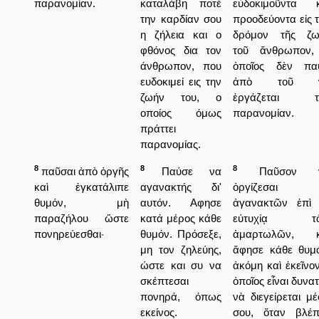
παρανομίαν.
καταλάβη ποτέ
εὐδοκιμοῦντα κ
την καρδίαν σου
προοδεύοντα εἰς 
η ζήλεια και ο
δρόμον τῆς ζω
φθόνος δια τον
τοῦ ἄνθρωπον,
άνθρωπον, που
ὁποῖος δὲν παύ
ευδοκιμεί εις την
ἀπὸ τοῦ 
ζωήν του, ο
ἐργάζεται τ
οποίος όμως
παρανομίαν.
πράττει
παρανομίας.
8
8
8
παῦσαι ἀπὸ ὀργῆς
Παύσε να
Παῦσον 
καὶ ἐγκατάλιπε
αγανακτής δι'
ὀργίζεσαι
θυμόν, μὴ
αυτόν. Αφησε
ἀγανακτῶν ἐπὶ 
παραζήλου ὥστε
κατά μέρος κάθε
εὐτυχίᾳ τ
πονηρεύεσθαι·
θυμόν. Πρόσεξε,
ἁμαρτωλῶν, κ
μη τον ζηλεύης,
ἄφησε κάθε θυμό
ώστε και συ να
ἀκόμη καὶ ἐκεῖνο
σκέπτεσαι
ὁποῖος εἶναι δυνα
πονηρά, όπως
νὰ διεγείρεται μ
εκείνος.
σου, ὅταν βλέπ