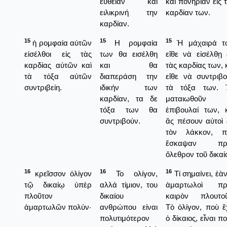
ευθείαν και
καὶ πονηρίαν εἰς 
ειλικρινή την
καρδίαν των.
καρδίαν.
15
15
15
ἡ ρομφαία αὐτῶν
Η ρομφαία
Ἡ μάχαιρά τ
εἰσέλθοι εἰς τὰς
των θα εισέλθη
εἴθε νὰ εἰσέλθῃ 
καρδίας αὐτῶν καὶ
και θα
τὰς καρδίας των, 
τὰ τόξα αὐτῶν
διαπεράση την
εἴθε νὰ συντριβ
συντριβείη.
ιδικήν των
τὰ τόξα των. 
καρδίαν, τα δε
ματαιωθοῦν 
τόξα των θα
ἐπιβουλαί των, 
συντριβούν.
ἂς πέσουν αὐτοὶ 
τὸν λάκκον, π
ἔσκαψαν πρ
ὄλεθρον τοῦ δικαί
16
16
16
κρεῖσσον ὀλίγον
Το ολίγον,
Τί σημαίνει, ἐὰν
τῷ δικαίῳ ὑπὲρ
αλλά τίμιον, του
ἁμαρτωλοὶ πρ
πλοῦτον
δικαίου
καιρὸν πλουτοῦ
ἁμαρτωλῶν πολύν·
ανθρώπου είναι
Τὸ ὀλίγον, ποὺ ἔ
πολυτιμότερον
ὁ δίκαιος, εἶναι π