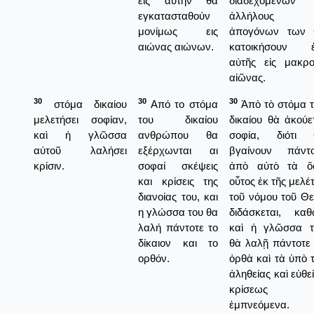
εις αυτήν θα
διαδεχομένων
εγκατασταθούν
ἀλλήλους
μονίμως εις
ἀπογόνων των 
αιώνας αιώνων.
κατοικήσουν ἐ
αὐτῆς εἰς μακρο
αἰῶνας.
30
30
30
στόμα δικαίου
Από το στόμα
Ἀπὸ τὸ στόμα 
μελετήσει σοφίαν,
του δικαίου
δικαίου θὰ ἀκούε
καὶ ἡ γλῶσσα
ανθρώπου θα
σοφία, διότι 
αὐτοῦ λαλήσει
εξέρχωνται αι
βγαίνουν πάντο
κρίσιν.
σοφαί σκέψεις
ἀπὸ αὐτὸ τὰ ὅ
και κρίσεις της
οὗτος ἐκ τῆς μελέ
διανοίας του, και
τοῦ νόμου τοῦ Θ
η γλώσσα του θα
διδάσκεται, καθ
λαλή πάντοτε το
καὶ ἡ γλῶσσα τ
δίκαιον και το
θὰ λαλῇ πάντοτε
ορθόν.
ὀρθὰ καὶ τὰ ὑπὸ 
ἀληθείας καὶ εὐθε
κρίσεως
ἐμπνεόμενα.