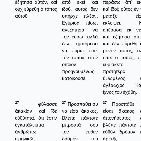
ἐζήτησα αὐτόν, καὶ
από εκεί και
περάσω ἀπ' ἐκε
οὐχ εὑρέθη ὁ τόπος
ιδού, αυτός δεν
καὶ ἰδοὺ οὗτος ἐν
αὐτοῦ.
υπήρχε πλέον.
μεταξὺ εἶχ
Εγύρισα πίσω,
ἐκλείψει. Κ
ανεζήτησα να
ἐπέρασα ἐκ νέ
τον εύρω, αλλά
καὶ ἐζήτησα αὐτ
δεν ημπόρεσα
καὶ δὲν εὑρέθη 
να εύρω ούτε
μόνον αὐτός, ἀλ
τον τόπον, στον
οὔτε ὁ τόπος, π
οποίον
εὑρίσκετο
προηγουμένως
προτήτερα
κατοικούσε.
ὑψωμένος κ
ἀγέρωχος. Κά
ἴχνος του ἐχάθη.
37
37
37
φύλασσε
Προσπάθει συ
Προσπάθει 
ἀκακίαν καὶ ἴδε
να είσαι άκακος.
εἶσαι ἄκακος κ
εὐθύτητα, ὅτι ἐστὶν
Βλέπε πάντοτε
ἀπονήρευτος κ
ἐγκατάλειμμα
μπροστά σου
βλέπε πάντοτε τ
ἀνθρώπῳ
τον ευθύν
εὐθὺν δρόμον τ
εἰρηνικῷ·
δρόμον του
ἀρετῆς 