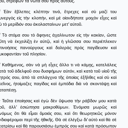
ου, στρέφων τὰ νῶτα σου πρὸς αὐτούς.
8
Ἐὰν ἔβλεπες κλέπτην τινά, ἔτρεχες καὶ σὺ μαζί του
υνεργὸς εἰς τὴν κλοπήν, καὶ μὲ οἱονδήποτε μοιχὸν εἶχες καὶ
ὺ τὸ μερίδιόν σου ἀκολασταίνων μετ’ αὐτοῦ.
9
Τὸ στόμα σου τὸ ἄφηνες ἀχαλίνωτον εἰς τὴν κακίαν, ὥστε
ὕτη νὰ ἐκχειλίζῃ ἐν αὐτῷ, καὶ ἡ γλῶσσα σου περιέπλεκεν
πινοήσεις πανούργους καὶ δολερὰς πρὸς παγίδευσιν καὶ
υκοφαντίαν τοῦ πλησίον.
0
Καθήμενος, σὰν νὰ μὴ εἶχες ἄλλο τι νὰ κάμῃς, κατελάλεις
ατὰ τοῦ ἀδελφοῦ σου δυσφήμων αὐτόν, καὶ κατὰ τοῦ υἱοῦ τῆς
ητρός σου, ἀπὸ τὰ σπλάγχνα τῆς ὁποίας ἐξῆλθες καὶ σὺ καὶ
κεῖνος, ἡτοίμαζες παγίδας καὶ ἐμπόδια διὰ νὰ σκοντάψῃ καὶ
αταπέσῃ.
1
Ταῦτα ἐποίησας καὶ ἐγὼ δὲν ὕψωσα τὴν ράβδον μου κατὰ
οῦ, ἀλλ’ ἐσιώπησα μακροθύμων. Ἐνόμισα μωρῶς καὶ
νόμως ὅτι θὰ εἶμαι ὅμοιός σου, καὶ ὅτι θεωρητικῶς μόνον
νδιαφέρομαι περὶ τῆς ἠθικῆς. Θὰ σὲ ἐλέγξω δι’ αὐτὸ καὶ θὰ σὲ
εατρίσω καὶ θὰ παρουσιάσω ἐμπρός σου καὶ κατὰ πρόσωπον