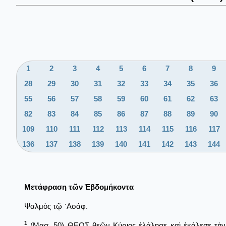
1
2
3
4
5
6
7
8
9
28
29
30
31
32
33
34
35
36
55
56
57
58
59
60
61
62
63
82
83
84
85
86
87
88
89
90
109
110
111
112
113
114
115
116
117
136
137
138
139
140
141
142
143
144
Μετάφραση τῶν Ἑβδομήκοντα
Ψαλμὸς τῷ ᾿Ασάφ.
1
(Μασ. 50) ΘΕΟΣ θεῶν Κύριος ἐλάλησε καὶ ἐκάλεσε τὴν