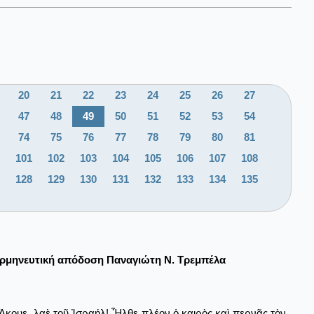
20
21
22
23
24
25
26
27
47
48
49
50
51
52
53
54
74
75
76
77
78
79
80
81
101
102
103
104
105
106
107
108
128
129
130
131
132
133
134
135
ρμηνευτική απόδοση Παναγιώτη Ν. Τρεμπέλα
Άκουε, λαὲ τοῦ Ἰσραήλ! Ἦλθε πλέον ὁ καιρὸς καὶ περνᾷς τὸν