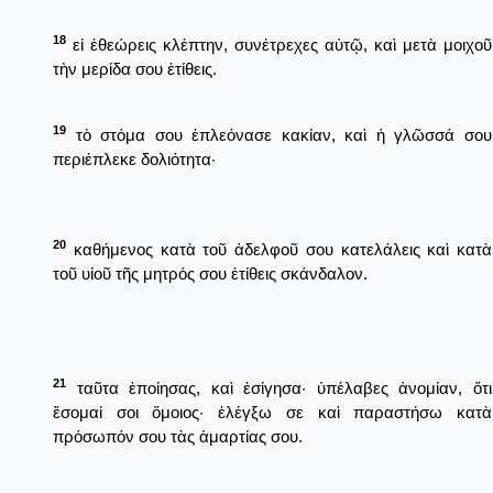
18
εἰ ἐθεώρεις κλέπτην, συνέτρεχες αὐτῷ, καὶ μετὰ μοιχοῦ
τὴν μερίδα σου ἐτίθεις.
19
τὸ στόμα σου ἐπλεόνασε κακίαν, καὶ ἡ γλῶσσά σου
περιέπλεκε δολιότητα·
20
καθήμενος κατὰ τοῦ ἀδελφοῦ σου κατελάλεις καὶ κατὰ
τοῦ υἱοῦ τῆς μητρός σου ἐτίθεις σκάνδαλον.
21
ταῦτα ἐποίησας, καὶ ἐσίγησα· ὑπέλαβες ἀνομίαν, ὅτι
ἔσομαί σοι ὅμοιος· ἐλέγξω σε καὶ παραστήσω κατὰ
πρόσωπόν σου τὰς ἁμαρτίας σου.