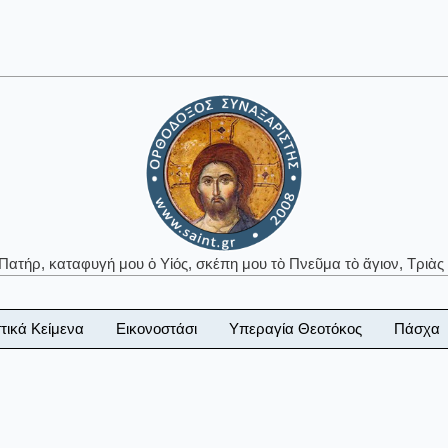
 Πατήρ, καταφυγή μου ὁ Υἱός, σκέπη μου τὸ Πνεῦμα τὸ ἅγιον, Τριὰς 
τικά Κείμενα
Εικονοστάσι
Υπεραγία Θεοτόκος
Πάσχα