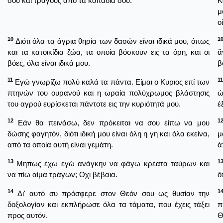
σου και τράγους από τα κοπάδια σου.
Κ
μ
ο
10
1
Διότι όλα τα άγρια θηρία των δασών είναι ιδικά μου, όπως
και τα κατοικίδια ζώα, τα οποία βόσκουν εις τα όρη, και οι
ἄ
βόες, όλα είναι ιδικά μου.
β
11
11
Εγώ γνωρίζω πολύ καλά τα πάντα. Είμαι ο Κυριος επί των
πτηνών του ουρανού και η ωραία πολύχρωμος βλάστησις
ὡ
του αγρού ευρίσκεται πάντοτε εις την κυριότητά μου.
ἐ
12
1
Εάν θα πεινάσω, δεν πρόκειται να σου είπω να μου
δώσης φαγητόν, διότι ιδική μου είναι όλη η γη και όλα εκείνα,
μ
από τα οποία αυτή είναι γεμάτη.
ἀ
13
1
Μηπως έχω εγώ ανάγκην να φάγω κρέατα ταύρων και
να πίω αίμα τράγων; Οχι βέβαια.
ὅ
14
1
Δι' αυτό συ πρόσφερε στον Θεόν σου ως θυσίαν την
δοξολογίαν και εκπλήρωσε όλα τα τάματα, που έχεις τάξει
π
προς αυτόν.
Θ