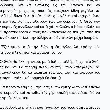
ορδάνην, διὰ νὰ εἰσέλθῃς εἰς τὴν Χαναὰν καὶ νὰ
ληρονομήσῃς χώρας, ποὺ τὰς κατέχουν ἔθνη μεγάλα καὶ
ολὺ πιὸ δυνατὰ ἀπὸ σᾶς· πόλεις μεγάλας καὶ ὠχυρωμένας
ὲ τείχη ὑψηλά, ποὺ φθάνουν ἕως τὸν οὐρανόν. Ο Θεὸς τῶν
ν οὐρανοῖς ἀγγέλων καὶ κατὰ χάριν Θεῶν, ὁ Κύριος ἐλάλησε
αὶ προσεκάλεσεν αὐτοὺς ποὺ κατοικοῦν εἰς τὴν γῆν ἀπὸ τὴν
ίαν ἄκραν της ἕως τὴν ἄλλην, ἀπὸ ἀνατολῶν μέχρι δυσμῶν.
Ἐξέλαμψεν ἀπὸ τὴν Σιὼν ἡ ἔκπαγλος λαμπρότης τῆς
πείρου τελειότητος καὶ ὡραιότητός του.
Ὁ Θεὸς θὰ ἔλθῃ φανερά, μετὰ δόξης πολλῆς· ἔρχεται ὁ Θεός
ας καὶ δὲν θὰ τηρήσῃ πλέον σιωπήν· πῦρ καταφλέγον καὶ
αταναλίσκον θὰ κατακαίεται ἐνώπιόν του, καὶ τριγύρω του
αταιγὶς μεγάλη καὶ τρομερὰ θὰ ἐκσπᾷ.
Θὰ προσκαλέσῃ ὡς μάρτυρας ἐν τῷ κριτηρίῳ του ἀπ' ἐπάνω
ὸν οὐρανὸν καὶ κάτωθεν τὴν γῆν, ἐπειδὴ ἐμφανίζεται διὰ νὰ
ρίνῃ τὸν λαόν του.
Συναθροίσατε, ὦ ἄγγελοι, ἐνώπιόν του τοὺς ἀφιερωμένους