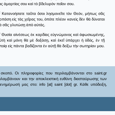
ὰς ἁμαρτίας σου καὶ τὸ βδελυρὸν ποῖον σου.
2
Κατανοήσατε ταῦτα ὅσοι λησμονεῖτε τὸν Θεόν, μήπως σᾶς
ρπάση εἰς τὰς χεῖρας του, ὁπότε πλέον κανεὶς δὲν θὰ δύναται
ὰ σᾶς γλυτώσῃ ἀπὸ αὐτάς.
3
Θυσία αἰνέσεως ἐκ καρδίας εὐγνώμονος καὶ ἀφωσιωμένης,
ὐτὴ καὶ μόνη θὰ μὲ δοξάσῃ, καὶ ἐκεῖ ὑπάρχει ἡ ὁδός, ἐν τῇ
ποίᾳ εἰς πάντα βαδίζοντα ἐν αὐτῇ θὰ δείξω τὴν σωτηρίαν μου.
σκοπό. Οι πληροφορίες που περιλαμβάνονται στο saint.gr
ναλαμβάνουν και την αποκλειστική ευθύνη διασταύρωσης των
έρωσή μας στο: info [at] saint [dot] gr. Κάθε υπόδειξη,