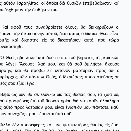
ἰς αὐτὸν Ἰσραηλίτας, οἱ ὁποῖοι διὰ θυσιῶν ἐπεβεβαίωσαν καὶ
πεδέχθησαν τὴν διαθήκην του.
Καὶ ἀφοῦ τοὺς συναθροίσετε ὅλους, θὰ διακηρύξουν οἱ
ὐρανοὶ τὴν δικαιοσύνην αὐτοῦ, διότι αὐτὸς ὁ δίκαιος Θεὸς εἶναι
ριτῆς καὶ δικαστὴς εἰς τὸ δικαστήριον αὐτό, ποὺ τώρα
υνεκροτήθη.
Ὁ Θεὸς ἤδη λαλεῖ καὶ ἰδοὺ τί ἀπὸ τοῦ βήματος τῆς κρίσεώς
ου λέγει· Ἄκουσε, λαέ μου, καὶ θὰ σοῦ ὁμιλήσω· ἄκουσε
σραήλ, καὶ θὰ προβῶ εἰς ἔντονον μαρτυρίαν πρὸς σέ· ὁ
υρίαρχος τῶν πάντων Θεός, ὁ ἰδιαιτέρως προστατεύσας σε
εός σου εἶμαι ἐγώ.
Βεβαίως δὲν θὰ σὲ ἐλέγξω διὰ τὰς θυσίας σου, τὰ ζῶα δέ,
οὺ προσφέρεις ἐπὶ τοῦ θυσιαστηρίου διὰ να καοῦν ὁλόκληρα
ἰς αὐτὸ πρὸς λατρείαν μου, εἶναι ἐνώπιόν μου πάντοτε, καθ’
σον συνεχῶς προσφέρονται ὑπὸ σοῦ.
Ἀλλὰ δὲν προσέφερες καὶ πνευματικωτέρας θυσίας εἰς ἐμέ.