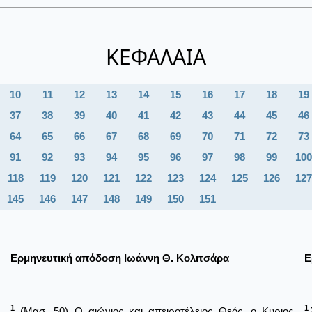
ΚΕΦΑΛΑΙΑ
10
11
12
13
14
15
16
17
18
19
37
38
39
40
41
42
43
44
45
46
64
65
66
67
68
69
70
71
72
73
91
92
93
94
95
96
97
98
99
100
118
119
120
121
122
123
124
125
126
127
145
146
147
148
149
150
151
Ερμηνευτική απόδοση Ιωάννη Θ. Κολιτσάρα
Ε
1
1
(Μασ. 50) Ο αιώνιος και απειροτέλειος Θεός, ο Κυριος