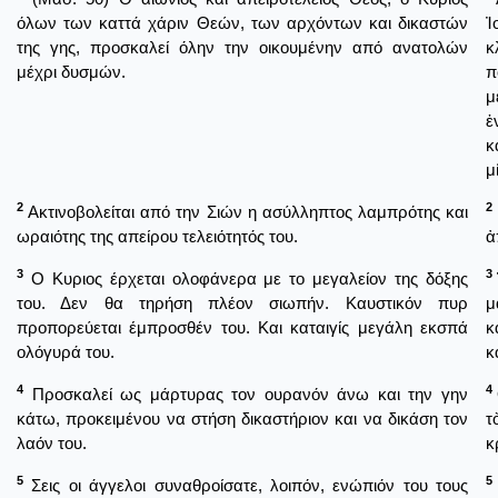
όλων των καττά χάριν Θεών, των αρχόντων και δικαστών
Ἰ
της γης, προσκαλεί όλην την οικουμένην από ανατολών
κ
μέχρι δυσμών.
π
μ
ἐ
κ
μ
2
2
Ακτινοβολείται από την Σιών η ασύλληπτος λαμπρότης και
ωραιότης της απείρου τελειότητός του.
ἀ
3
3
Ο Κυριος έρχεται ολοφάνερα με το μεγαλείον της δόξης
του. Δεν θα τηρήση πλέον σιωπήν. Καυστικόν πυρ
μ
προπορεύεται έμπροσθέν του. Και καταιγίς μεγάλη εκσπά
κ
ολόγυρά του.
κ
4
4
Προσκαλεί ως μάρτυρας τον ουρανόν άνω και την γην
κάτω, προκειμένου να στήση δικαστήριον και να δικάση τον
τ
λαόν του.
κ
5
5
Σεις οι άγγελοι συναθροίσατε, λοιπόν, ενώπιόν του τους