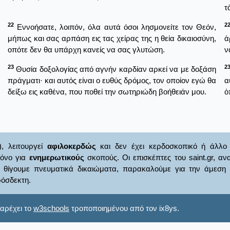
τ
22
2
Εννοήσατε, λοιπόν, όλα αυτά όσοι λησμονείτε τον Θεόν,
μήπως και σας αρπάση εις τας χείρας της η θεία δικαιοσύνη,
ἁ
οπότε δεν θα υπάρχη κανείς να σας γλυτώση.
ν
23
2
Θυσία δοξολογίας από αγνήν καρδίαν αρκεί να με δοξάση
πράγματι· και αυτός είναι ο ευθύς δρόμος, τον οποίον εγώ θα
α
δείξω εις καθένα, που ποθεί την σωτηριώδη βοήθειάν μου.
ὁ
), λειτουργεί
αφιλοκερδώς
και δεν έχει κερδοσκοπικό ή άλλο 
μόνο για
ενημερωτικούς
σκοπούς. Οι επισκέπτες του saint.gr, α
γουμε πνευματικά δικαιώματα, παρακαλούμε για την άμεση ενημ
όσδεκτη.
αρέχει το
w3schools
τροποποιημένου από τον ix8ys.