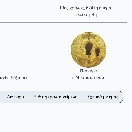
18ος χρόνος, 6747η ημέρα
Έκδοση: 4η
Παναγία
η Μυρτιδιώτισσα
ἁγία, δόξα σοι
Διάφορα
Ενδιαφέροντα κείμενα
Σχετικά με εμάς