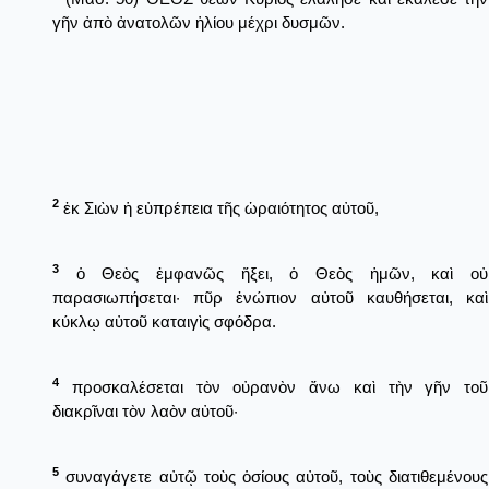
γῆν ἀπὸ ἀνατολῶν ἡλίου μέχρι δυσμῶν.
2
ἐκ Σιὼν ἡ εὐπρέπεια τῆς ὡραιότητος αὐτοῦ,
3
ὁ Θεὸς ἐμφανῶς ἥξει, ὁ Θεὸς ἡμῶν, καὶ οὐ
παρασιωπήσεται· πῦρ ἐνώπιον αὐτοῦ καυθήσεται, καὶ
κύκλῳ αὐτοῦ καταιγὶς σφόδρα.
4
προσκαλέσεται τὸν οὐρανὸν ἄνω καὶ τὴν γῆν τοῦ
διακρῖναι τὸν λαὸν αὐτοῦ·
5
συναγάγετε αὐτῷ τοὺς ὁσίους αὐτοῦ, τοὺς διατιθεμένους