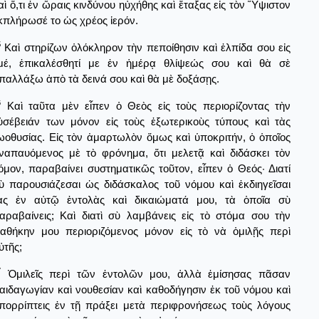
αὶ ὅ,τι ἐν ὥραις κινδύνου ηὐχήθης καὶ ἔταξας εἰς τὸν Ὕψιστον
κπλήρωσέ το ὡς χρέος ἱερόν.
5
Καὶ στηρίζων ὁλόκληρον τὴν πεποίθησιν καὶ ἐλπίδα σου εἰς
μέ, ἐπικαλέσθητί με ἐν ἡμέρᾳ θλίψεώς σου καὶ θὰ σὲ
παλλάξω ἀπὸ τὰ δεινά σου καὶ θὰ μὲ δοξάσῃς.
6
Καὶ ταῦτα μὲν εἶπεν ὁ Θεὸς εἰς τοὺς περιορίζοντας τὴν
ὐσέβειάν των μόνον εἰς τοὺς ἐξωτερικοὺς τύπους καὶ τὰς
ωοθυσίας. Εἰς τὸν ἁμαρτωλὸν ὅμως καὶ ὑποκριτήν, ὁ ὁποῖος
ναπαυόμενος μὲ τὸ φρόνημα, ὅτι μελετᾷ καὶ διδάσκει τὸν
όμον, παραβαίνει συστηματικῶς τοῦτον, εἶπεν ὁ Θεός· Διατί
ὺ παρουσιάζεσαι ὡς διδάσκαλος τοῦ νόμου καὶ ἐκδιηγεῖσαι
ὰς ἐν αὐτῷ ἐντολὰς καὶ δικαιώματά μου, τὰ ὁποῖα σὺ
αραβαίνεις; Καὶ διατὶ σὺ λαμβάνεις εἰς τὸ στόμα σου τὴν
ιαθήκην μου περιοριζόμενος μόνον εἰς τὸ νὰ ὁμιλῇς περὶ
ὐτῆς;
7
Ὁμιλεῖς περὶ τῶν ἐντολῶν μου, ἀλλὰ ἐμίσησας πᾶσαν
αιδαγωγίαν καὶ νουθεσίαν καὶ καθοδήγησιν ἐκ τοῦ νόμου καὶ
πορρίπτεις ἐν τῇ πράξει μετὰ περιφρονήσεως τοὺς λόγους