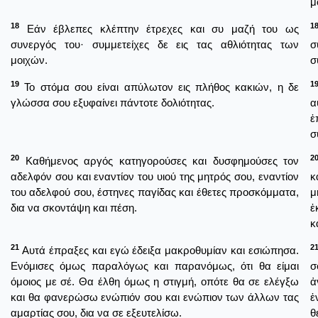
μ
18
1
Εάν έβλεπες κλέπτην έτρεχες και συ μαζή του ως
συνεργός του· συμμετείχες δε εις τας αθλιότητας των
σ
μοιχών.
σ
19
1
Το στόμα σου είναι απύλωτον εις πλήθος κακιών, η δε
γλώσσα σου εξυφαίνει πάντοτε δολιότητας.
α
ἐ
σ
20
2
Καθήμενος αργός κατηγορούσες και δυσφημούσες τον
αδελφόν σου και εναντίον του υιού της μητρός σου, εναντίον
κ
του αδελφού σου, έστηνες παγίδας και έθετες προσκόμματα,
μ
δια να σκοντάψη και πέση.
ἐ
κ
21
2
Αυτά έπραξες και εγώ έδειξα μακροθυμίαν και εσιώπησα.
Ενόμισες όμως παραλόγως και παρανόμως, ότι θα είμαι
σ
όμοιος με σέ. Θα έλθη όμως η στιγμή, οπότε θα σε ελέγξω
ἀ
και θα φανερώσω ενώπιόν σου και ενώπιον των άλλων τας
ἐ
αμαρτίας σου, δια να σε εξευτελίσω.
θ