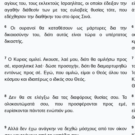
αγίους του, τους εκλεκτούς Ισραηλίτας, οι οποίοι έδειξαν την
ε
αγαθήν διάθεσίν των με τας ευλαβείς θυσίας τότε, που
ἀ
εδέχθησαν την διαθήκην του στο όρος Σινά.
6
6
Οι ουρανοί θα καταθέσουν ως μάρτυρες δια την
δικαιοσύνην του, διότι αυτός είναι τώρα ο υπέρτατος
ο
δικαστής.
κ
σ
7
7
Ο Κυριος ομιλεί. Ακουσε, λαέ μου, διότι θα ομιλήσω προς
σέ, ισραηλιτικέ λαέ· δώσε προσοχήν, διότι θα διαμαρτυρηθώ
τ
εντόνως προς σέ. Εγώ, που ομιλώ, είμαι ο Θεός όλου του
Ἰ
κόσμου και ιδιαιτέρως ο ιδικός σου Θεός.
Κ
Θ
8
8
Δεν θα σε ελέγξω δια τας διαφόρους θυσίας σου. Τα
ολοκαυτώματά σου, που προσφέρονται προς εμέ,
π
ευρίσκονται πάντοτε ενώπιόν μου.
ε
ὅ
9
9
Αλλά δεν έχω ανάγκην να δεχθώ μόσχους από τον οίκον