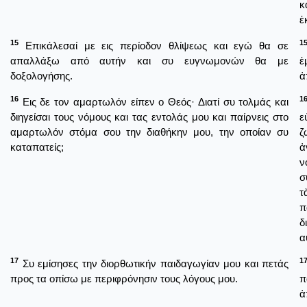
κ
ἐ
15
1
Επικάλεσαί με εις περίοδον θλίψεως και εγώ θα σε
απαλλάξω από αυτήν και συ ευγνωμονών θα με
ἐ
δοξολογήσης.
ἀ
16
1
Εις δε τον αμαρτωλόν είπεν ο Θεός· Διατί συ τολμάς και
διηγείσαι τους νόμους και τας εντολάς μου και παίρνεις στο
ε
αμαρτωλόν στόμα σου την διαθήκην μου, την οποίαν συ
ζ
καταπατείς;
ἀ
ν
σ
τ
π
δ
α
17
1
Συ εμίσησες την διορθωτικήν παιδαγωγίαν μου και πετάς
προς τα οπίσω με περιφρόνησιν τους λόγους μου.
π
ἀ