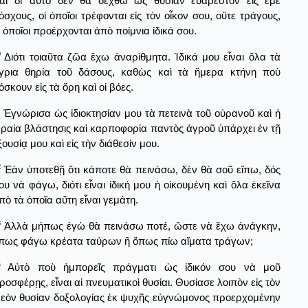
αὶ δι’ αὐτὸ δὲν θὰ δεχθῶ ὡς θυσίαν εὐάρεστον εἰς ἐμὲ
όσχους, οἱ ὁποῖοι τρέφονται εἰς τὸν οἶκον σου, οὔτε τράγους,
ἱ ὁποῖοι προέρχονται ἀπὸ ποίμνια ἰδικά σου.
0
Διότι τοιαῦτα ζῶα ἔχω ἀναρίθμητα. Ἰδικά μου εἶναι ὅλα τὰ
γρια θηρία τοῦ δάσους, καθὼς καὶ τὰ ἥμερα κτήνη ποὺ
όσκουν εἰς τὰ ὅρη καὶ οἱ βόες.
Ἐγνώρισα ὡς ἰδιοκτησίαν μου τὰ πετεινὰ τοῦ οὐρανοῦ καὶ ἡ
ραία βλάστησις καὶ καρποφορία παντὸς ἀγροῦ ὑπάρχει ἐν τῇ
ξουσίᾳ μου καὶ εἰς τὴν διάθεσίν μου.
2
Ἐὰν ὑποτεθῇ ὅτι κάποτε θὰ πεινάσω, δὲν θὰ σοῦ εἴπω, δός
ου νὰ φάγω, διότι εἶναι ἰδική μου ἡ οἰκουμένη καὶ ὅλα ἐκεῖνα
πὸ τὰ ὁποῖα αὕτη εἶναι γεμάτη.
3
Ἀλλὰ μήπως ἐγὼ θὰ πεινάσω ποτέ, ὥστε νὰ ἔχω ἀνάγκην,
πως φάγω κρέατα ταύρων ἢ ὅπως πίω αἵματα τράγων;
4
Αὐτὸ ποὺ ἠμπορεῖς πράγματι ὡς ἰδικόν σου νὰ μοῦ
ροσφέρῃς, εἶναι αἱ πνευματικοὶ θυσίαι. Θυσίασε λοιπὸν εἰς τὸν
εὸν θυσίαν δοξολογίας ἐκ ψυχῆς εὐγνώμονος προερχομένην