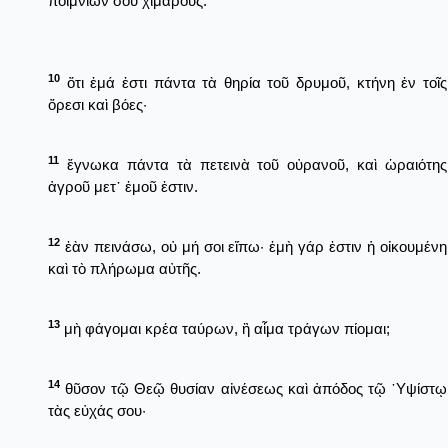
ποιμνίων σου χιμάρους.
10
ὅτι ἐμά ἐστι πάντα τὰ θηρία τοῦ δρυμοῦ, κτήνη ἐν τοῖς
ὄρεσι καὶ βόες·
11
ἔγνωκα πάντα τὰ πετεινὰ τοῦ οὐρανοῦ, καὶ ὡραιότης
ἀγροῦ μετ᾿ ἐμοῦ ἐστιν.
12
ἐὰν πεινάσω, οὐ μή σοι εἴπω· ἐμὴ γάρ ἐστιν ἡ οἰκουμένη
καὶ τὸ πλήρωμα αὐτῆς.
13
μὴ φάγομαι κρέα ταύρων, ἢ αἷμα τράγων πίομαι;
14
θῦσον τῷ Θεῷ θυσίαν αἰνέσεως καὶ ἀπόδος τῷ ῾Υψίστῳ
τὰς εὐχάς σου·