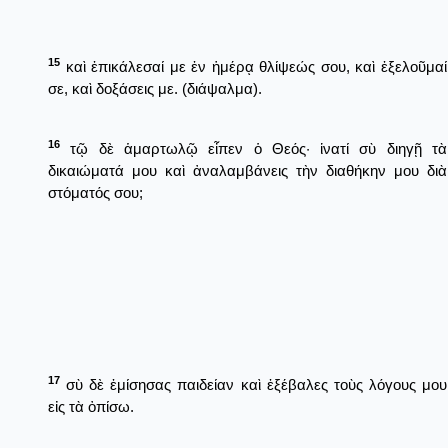
15
καὶ ἐπικάλεσαί με ἐν ἡμέρᾳ θλίψεώς σου, καὶ ἐξελοῦμαί
σε, καὶ δοξάσεις με. (διάψαλμα).
16
τῷ δὲ ἁμαρτωλῷ εἶπεν ὁ Θεός· ἱνατί σὺ διηγῇ τὰ
δικαιώματά μου καὶ ἀναλαμβάνεις τὴν διαθήκην μου διὰ
στόματός σου;
17
σὺ δὲ ἐμίσησας παιδείαν καὶ ἐξέβαλες τοὺς λόγους μου
εἰς τὰ ὀπίσω.