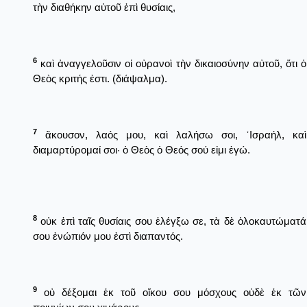
τὴν διαθήκην αὐτοῦ ἐπὶ θυσίαις,
6
καὶ ἀναγγελοῦσιν οἱ οὐρανοὶ τὴν δικαιοσύνην αὐτοῦ, ὅτι ὁ
Θεὸς κριτής ἐστι. (διάψαλμα).
7
ἄκουσον, λαός μου, καὶ λαλήσω σοι, ᾿Ισραήλ, καὶ
διαμαρτύρομαί σοι· ὁ Θεὸς ὁ Θεός σού εἰμι ἐγώ.
8
οὐκ ἐπὶ ταῖς θυσίαις σου ἐλέγξω σε, τὰ δὲ ὁλοκαυτώματά
σου ἐνώπιόν μου ἐστὶ διαπαντός.
9
οὐ δέξομαι ἐκ τοῦ οἴκου σου μόσχους οὐδὲ ἐκ τῶν