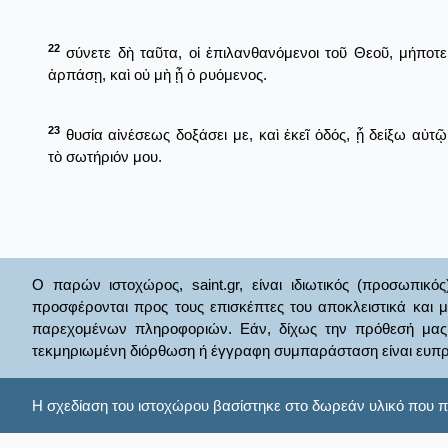
22
σύνετε δὴ ταῦτα, οἱ ἐπιλανθανόμενοι τοῦ Θεοῦ, μήποτε
ἁρπάσῃ, καὶ οὐ μὴ ᾖ ὁ ρυόμενος.
23
θυσία αἰνέσεως δοξάσει με, καὶ ἐκεῖ ὁδός, ᾗ δείξω αὐτῷ
τὸ σωτήριόν μου.
Ο παρών ιστοχώρος, saint.gr, είναι ιδιωτικός (προσωπικός
προσφέρονται προς τους επισκέπτες του αποκλειστικά και 
παρεχομένων πληροφοριών. Εάν, δίχως την πρόθεσή μας θί
τεκμηριωμένη διόρθωση ή έγγραφη συμπαράσταση είναι ευπρ
Η σχεδίαση του ιστοχώρου βασίστηκε στο δωρεάν υλικό που π