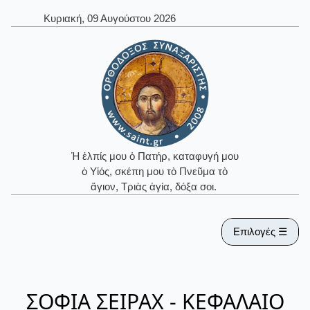
Κυριακή, 09 Αυγούστου 2026
Ἡ ἐλπίς μου ὁ Πατήρ, καταφυγή μου
ὁ Υἱός, σκέπη μου τὸ Πνεῦμα τὸ
ἅγιον, Τριὰς ἁγία, δόξα σοι.
Επιλογές ☰
ΣΟΦΙΑ ΣΕΙΡΑΧ - ΚΕΦΑΛΑΙΟ