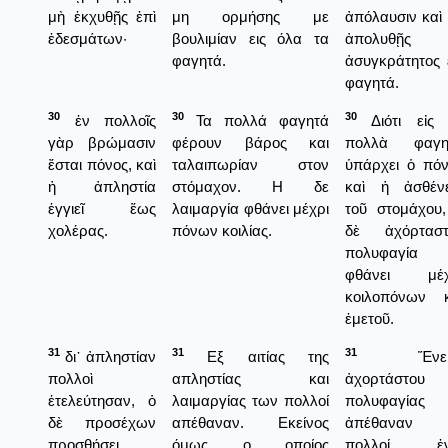
μὴ ἐκχυθῇς ἐπὶ
μη ορμήσης με
ἀπόλαυσιν καὶ
ἐδεσμάτων·
βουλιμίαν εις όλα τα
ἀπολυθῇς
φαγητά.
ἀσυγκράτητος 
φαγητά.
30
30
30
ἐν πολλοῖς
Τα πολλά φαγητά
Διότι εἰς 
γὰρ βρώμασιν
φέρουν βάρος και
πολλὰ φαγη
ἔσται πόνος, καὶ
ταλαιπωρίαν στον
ὑπάρχει ὁ πό
ἡ ἀπληστία
στόμαχον. Η δε
καὶ ἡ ἀσθένε
ἐγγιεῖ ἕως
λαιμαργία φθάνει μέχρι
τοῦ στομάχου
χολέρας.
πόνων κοιλίας.
δὲ ἀχόρταστ
πολυφαγία
φθάνει μέχ
κοιλοπόνων κ
ἐμετοῦ.
31
31
31
δι᾿ ἀπληστίαν
Εξ αιτίας της
Ἕνεκ
πολλοὶ
απληστίας και
ἀχορτάστου
ἐτελεύτησαν, ὁ
λαιμαργίας των πολλοί
πολυφαγίας
δὲ προσέχων
απέθαναν. Εκείνος
ἀπέθαναν
προσθήσει
όμως ο οποίος
πολλοί, ἐ