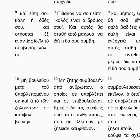
παιχνίδι.
σου·
9
9
9
καὶ εἴπῃ σοι·
Πιθανόν να σου είπη·
καὶ μήπως, ἐ
καλὴ ἡ ὁδός
“καλός είναι ο δρόμος
θὰ σοῦ εἴπ
σου, καὶ
σου”. Και αυτός θα
καλὰ βαδίζεις 
στήσεται ἐξ
σταθή από μακρυά, να
καλὴ εἶναι
ἐναντίας ἰδεῖν τὸ
ιδή τι θα σου συμβή.
ἐνέργειά σο
συμβησόμενόν
αὐτὸς σταθῇ 
σοι.
τὸ ἀντίθετ
μέρος, διὰ νὰ 
τί θὰ σοῦ συμβ
10
10
10
μὴ βουλεύου
Μη ζητής συμβουλήν
Μ
μετὰ τοῦ
από άνθρωπον, ο
συμβουλεύεσαι
ὑποβλεπομένου
οποίος σε υποβλέπει
ἐκεῖνον, ὁ ὁπο
σε καὶ ἀπὸ τῶν
και σε επιβουλεύεται.
σὲ ὑποβλέπει 
ζηλούντων σε
Κρύψε δε τας σκέψεις
σὲ ἐπιβουλεύετ
κρύψον
σου από ανθρώπους,
ἀπὸ ἐκείνους
βουλήν.
που σε βλέπουν με
ποὺ σ
ζήλειαν και φθόνον.
ζηλοτυποῦν,
κρύψε τὰ σχέ