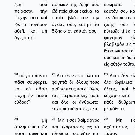
ζωῇ σου
πορείαν της ζωής σου
δοκίμασε τ
πείρασον τὴν
ιδέ ποία είναι εκείνα, τα
ἑαυτόν σου κ
ψυχήν σου καὶ
οποία βλάπτουν την
τὴν διάρκειαν 
ἰδὲ τί πονηρὸν
υγείαν σου, και μη τα
ζωῆς σου κ
αὐτῇ, καὶ μὴ
δίδης στον εαυτόν σου.
κύτταξε τί ἐκ 
δῷς αὐτῇ·
φαγητῶν εἶν
βλαβερὸν εἰς 
ἰδιοσυγκρασίαν
σου καὶ μὴ δώ
εἰς αὐτὸν τοῦτο
28
28
28
οὐ γὰρ πάντα
Διότι δεν είναι όλα τα
Διότι δὲν εἶ
πᾶσι συμφέρει,
φαγητά δι' όλους τους
ὅλα ὠφέλιμα 
καὶ οὐ πᾶσα
ανθρώπους και δι' όλας
ὅλους, καὶ δ
ψυχὴ ἐν παντὶ
τας περιστάσεις, ούτε
εὐχαριστεῖται
εὐδοκεῖ.
και όλοι οι άνθρωποι
κάθε ἄνθρωπ
ευχαριστούνται εις όλα.
μὲ κάθε τι.
29
29
29
μὴ
Μη είσαι λαίμαργος
Μὴ εἶσ
ἀπληστεύου ἐν
και αχόρταστος εις τα
ἀχόρταστος ε
πάσῃ τρυφῇ καὶ
πλούσια τοαπέζια· και
πᾶσαν