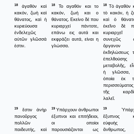
18
18
18
ἀγαθὸν καὶ
Το αγαθόν και το
Τὸ ἀγαθὸν κ
κακόν, ζωὴ καὶ
κακόν, ζωή και ο
τὸ κακόν, ἡ 
θάνατος, καὶ ἡ
θάνατος. Εκείνο δέ που
καὶ ὁ θάνατο
κυριεύουσα
κυριαρχεί πάντοτε,
ἐκεῖνο δὲ π
ἐνδελεχῶς
επάνω εις αυτά και
κυριαρχεῖ
αὐτῶν γλῶσσά
εκφράζει αυτά, είναι η
συνεχῶς 
ἐστιν.
γλώσσα.
ὄργανον
ἐκδηλώσεως τ
ἐπελθούσης
μεταβολῆς, εἶ
ἡ γλῶσσα,
ὁποία ἐκ τ
περισσεύματος
τῆς καρδί
λαλεῖ.
19
19
19
ἔστιν ἀνὴρ
Υπάρχουν άνθρωποι
Ὑπάρχ
πανοῦργος
έξυπνοι και επιτήδειοι,
ἔξυπνος κ
πολλῶν
οι οποίοι
εὐφυὴς
παιδευτής, καὶ
παρουσιάζονται ως
ἄνθρωπος,