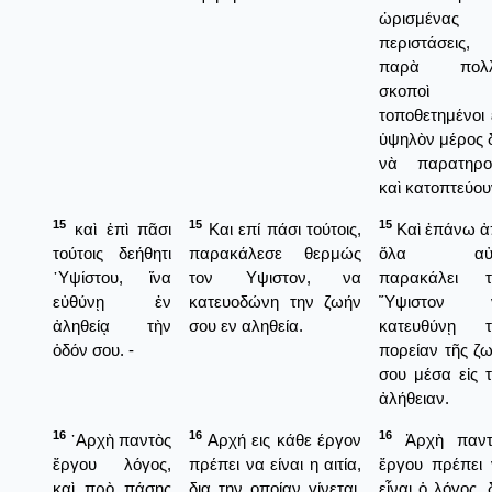
ὡρισμένας
περιστάσεις,
παρὰ πολλ
σκοποὶ
τοποθετημένοι 
ὑψηλὸν μέρος 
νὰ παρατηρο
καὶ κατοπτεύου
15
15
15
καὶ ἐπὶ πᾶσι
Και επί πάσι τούτοις,
Καὶ ἐπάνω ἀ
τούτοις δεήθητι
παρακάλεσε θερμώς
ὅλα αὐ
῾Υψίστου, ἵνα
τον Υψιστον, να
παρακάλει τ
εὐθύνῃ ἐν
κατευοδώνη την ζωήν
Ὕψιστον 
ἀληθείᾳ τὴν
σου εν αληθεία.
κατευθύνῃ τ
ὁδόν σου. -
πορείαν τῆς ζ
σου μέσα εἰς 
ἀλήθειαν.
16
16
16
᾿Αρχὴ παντὸς
Αρχή εις κάθε έργον
Ἀρχὴ παντ
ἔργου λόγος,
πρέπει να είναι η αιτία,
ἔργου πρέπει
καὶ πρὸ πάσης
δια την οποίαν γίνεται.
εἶναι ὁ λόγος, 