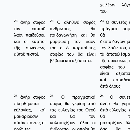
χειλέων λόγ
του.
23
23
23
ἀνὴρ σοφὸς
Ο αληθινά σοφός
Ὁ συνετὸς κ
τὸν ἑαυτοῦ
άνθρωπος θα
πράγματι σοφ
λαὸν παιδεύσει,
παιδαγωγήση και θα
θὰ
καὶ οἱ καρποὶ
μορφώση τον λαόν
διαπαιδαγωγή
τῆς συνέσεως
του, οι δε καρποί της
τὸν λαόν του, 
αὐτοῦ πιστοί.
σοφίας του θα είναι
τὰ ἀποτελέσμ
βέβαιοι και αξιόπιστοι.
τῆς συνέσεως 
σοφίας του 
εἶναι ἀξιόπι
καὶ παραδεκ
ἀπὸ ὅλους.
24
24
24
ἀνὴρ σοφὸς
Ο πραγματικά
Ὁ συνετ
πλησθήσεται
σοφός θα γεμίση από
ἀνὴρ θὰ γεμί
εὐλογίας, καὶ
τας ευλογίας του Θεού
ἀπὸ εὐλογίας, 
μακαριοῦσιν
και θα τον
θὰ τὸ
αὐτὸν πάντες οἱ
καλοτυχίζουν όλοι οι
μακαρίζουν ὅλ
ὁρῶντες.
άνθρωποι, οι οποίοι θα
ὅσοι θὰ τ