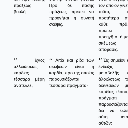
πράξεως
Προ δε πάσης
τὸν ὁποῖον γίνε
βουλή.
πράξεως πρέπει να
τοῦτο, κ
προηγήται η συνετή
προτήτερα ἀ
σκέψις.
κάθε πρᾶξ
πρέπει 
προηγῆται ἡ μ
σκέψεως
ἀπόφασις.
17
17
17
ἴχνος
Αιτία και ρίζα των
Ὡς σημεῖον 
ἀλλοιώσεως
σκέψεων είναι η
ἔνδειξις
καρδίας
καρδία, προ της οποίας
μεταβολῆς κ
τέσσαρα μέρη
παρουσιάζονται
ἀλοιώσεως τ
ἀνατέλλει,
τέσσαρα πράγματα·
διαθέσεων μι
καρδίας τέσσ
πράγματι
παρουσιάζονται
διὰ νὰ ἐκλέ
αὕτη μετα
αὐτῶν: