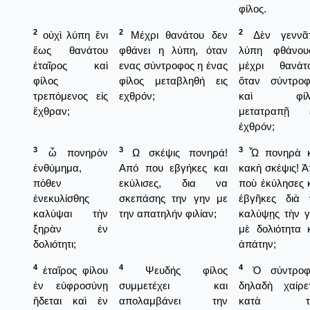
φίλος.
2
2
2
οὐχὶ λύπη ἔνι
Μέχρι θανάτου δεν
Δὲν γεννᾶτ
ἕως θανάτου
φθάνει η λύπη, όταν
λύπη φθάνου
ἑταῖρος καὶ
ενας σύντροφος η ένας
μέχρι θανάτο
φίλος
φίλος μεταβληθή εις
ὅταν σύντροφ
τρεπόμενος εἰς
εχθρόν;
καὶ φίλ
ἔχθραν;
μετατραπῇ ε
ἐχθρόν;
3
3
3
ὦ πονηρὸν
Ω σκέψις πονηρά!
Ὦ πονηρὰ κ
ἐνθύμημα,
Από που εβγήκες και
κακὴ σκέψις! 
πόθεν
εκύλισες, δια να
ποὺ ἐκύλησες 
ἐνεκυλίσθης
σκεπάσης την γην με
ἐβγῆκες διὰ 
καλύψαι τὴν
την απατηλήν φιλίαν;
καλύψῃς τὴν 
ξηρὰν ἐν
μὲ δολιότητα 
δολιότητι;
ἀπάτην;
4
4
4
ἑταῖρος φίλου
Ψευδής φίλος
Ὁ σύντροφ
ἐν εὐφροσύνῃ
συμμετέχει και
δηλαδὴ χαίρε
ἥδεται καὶ ἐν
απολαμβάνει την
κατὰ τ