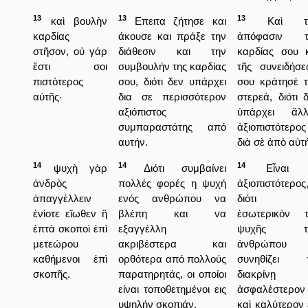
13
13
13
καὶ βουλὴν
Επειτα ζήτησε και
Καὶ τ
καρδίας
άκουσε και πράξε την
ἀπόφασιν τ
στῆσον, οὐ γάρ
διάθεσιν και την
καρδίας σου 
ἔστι σοι
συμβουλήν της καρδίας
τῆς συνειδήσ
πιστότερος
σου, διότι δεν υπάρχει
σου κράτησέ 
αὐτῆς·
δια σε περισσότερον
στερεά, διότι 
αξιόπιστος
ὑπάρχει ἄλλ
συμπαραστάτης από
ἀξιοπιστότερος
αυτήν.
διὰ σὲ ἀπὸ αὐτ
14
14
14
ψυχὴ γὰρ
Διότι συμβαίνει
Εἶναι 
ἀνδρὸς
πολλές φορές η ψυχή
ἀξιοπιστότερος
ἀπαγγέλλειν
ενός ανθρώπου να
διότι 
ἐνίοτε εἴωθεν ἢ
βλέπη και να
ἐσωτερικὸν τ
ἑπτὰ σκοποὶ ἐπὶ
εξαγγέλλη
ψυχῆς τ
μετεώρου
ακριβέστερα και
ἀνθρώπου
καθήμενοι ἐπὶ
ορθότερα από πολλούς
συνηθίζει 
σκοπῆς.
παρατηρητάς, οι οποίοι
διακρίνῃ
είναι τοποθετημένοι εις
ἀσφαλέστερον
υψηλήν σκοπιάν.
καὶ καλύτερον 