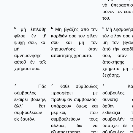
νὰ ὑπερασπισ
μόνον τὸν ἑαυ
του.
6
6
6
μὴ ἐπιλάθῃ
Μη βγάζης από την
Μὴ λησμονήσ
φίλου ἐν τῇ
καρδιάν σου τον φίλον
τὸν φίλον σου 
ψυχῇ σου, καὶ
σου και μη τον
μὴ τὸν βγάλ
μὴ
λησμονήσης, όταν
ἀπὸ τὴν καρδ
ἀμνημονήσῃς
αποκτήσης χρήματα.
σου, ὅταν 
αὐτοῦ ἐν τοῖς
ἀποκτήσῃς
χρήμασί σου.
χρήματα μὴ τ
ξεχάσῃς.
7
7
7
Πᾶς
Καθε σύμβουλος
Κάθ
σύμβουλος
προσφέρει με
σύμβουλος
ἐξαίρει βουλήν,
προθυμίαν συμβουλάς·
συνιστᾷ 
ἀλλ᾿ ἔστι
υπάρχουν όμως και
ὀρθὴν κ
συμβουλεύων
μερικοί, που
ἐκθειάζει τ
εἰς ἑαυτόν.
συμβουλεύουν τους
συμβουλήν το
άλλους, δια να
ὑπάρχει δὲ κ
εξυπηρετήσουν τον
σύμβουλος, π