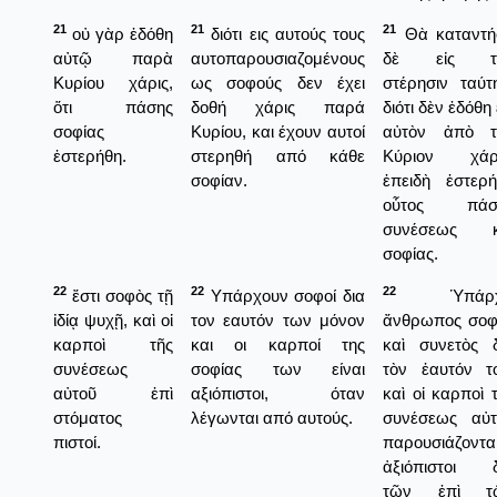
21
21
21
οὐ γὰρ ἐδόθη
διότι εις αυτούς τους
Θὰ καταντή
αὐτῷ παρὰ
αυτοπαρουσιαζομένους
δὲ εἰς τ
Κυρίου χάρις,
ως σοφούς δεν έχει
στέρησιν ταύτ
ὅτι πάσης
δοθή χάρις παρά
διότι δὲν ἐδόθη 
σοφίας
Κυρίου, και έχουν αυτοί
αὐτὸν ἀπὸ τ
ἐστερήθη.
στερηθή από κάθε
Κύριον χάρι
σοφίαν.
ἐπειδὴ ἐστερ
οὗτος πάσ
συνέσεως κ
σοφίας.
22
22
22
ἔστι σοφὸς τῇ
Υπάρχουν σοφοί δια
Ὑπάρχ
ἰδίᾳ ψυχῇ, καὶ οἱ
τον εαυτόν των μόνον
ἄνθρωπος σοφ
καρποὶ τῆς
και οι καρποί της
καὶ συνετὸς 
συνέσεως
σοφίας των είναι
τὸν ἑαυτόν τ
αὐτοῦ ἐπὶ
αξιόπιστοι, όταν
καὶ οἱ καρποὶ 
στόματος
λέγωνται από αυτούς.
συνέσεως αὐτ
πιστοί.
παρουσιάζοντα
ἀξιόπιστοι δ
τῶν ἐπὶ τ