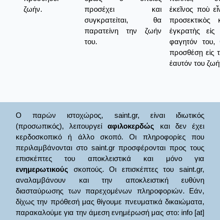
ζωήν.
προσέχει και
ἐκεῖνος ποὺ εἶ
συγκρατείται, θα
προσεκτικὸς 
παρατείνη την ζωήν
ἐγκρατὴς εἰς
του.
φαγητόν του,
προσθέσῃ εἰς 
ἑαυτόν του ζωή
Ο παρών ιστοχώρος, saint.gr, είναι ιδιωτικός
(προσωπικός), λειτουργεί
αφιλοκερδώς
και δεν έχει
κερδοσκοπικό ή άλλο σκοπό. Οι πληροφορίες που
περιλαμβάνονται στο saint.gr προσφέρονται προς τους
επισκέπτες του αποκλειστικά και μόνο για
ενημερωτικούς
σκοπούς. Οι επισκέπτες του saint.gr,
αναλαμβάνουν και την αποκλειστική ευθύνη
διασταύρωσης των παρεχομένων πληροφοριών. Εάν,
δίχως την πρόθεσή μας θίγουμε πνευματικά δικαιώματα,
παρακαλούμε για την άμεση ενημέρωσή μας στο: info [at]