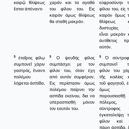
καιρῷ θλίψεως
χαράν και τα αγαθά
εὐφροσύνην τ
ἔσται ἀπέναντι·
του φίλου του. Εις
φίλου του, εἰς 
καιρόν όμως θλίψεως
καιρὸν ὅμως 
θα σταθή μακράν.
θλίψεως κ
δυστυχίας 
εἶναι μακρὰν 
ἀντίθετος πρ
αὐτόν.
5
5
5
ἑταῖρος φίλῳ
Ο ψευδής φίλος
Ὁ σύντροφ
συμπονεῖ χάριν
συμπάσχει με τον
συμπονεῖ τ
γαστρός, ἔναντι
φίλον του, όταν έχη
φίλον του χά
πολέμου
από αυτόν συμφέρον.
τῆς κοιλίας 
λήψεται ἀσπίδα.
Εις περίστασιν όμως
τοῦ φαγητοῦ, 
πολέμου παίρνει την
ὅμως
ασπίδα εκείνου, δια να
παρουσιασθῇ
υπερασπισθή μόνον
πόλεμος,
τον εαυτόν του.
σύντροφος 
ἐγκαταλείψῃ 
φίλον καὶ 
πάρῃ ἀσπίδα, 