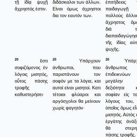
τῇ ἰδίᾳ ψυχῇ
διδάσκαλοι των άλλων.
ἐπιτήδειος 
ἄχρηστός ἐστιν.
Είναι όμως άχρηστοι
παιδαγωγῇ
δια τον εαυτόν των.
πολλοὺς ἄλλο
ἄχρηστος ὅμ
διὰ τὴ
διαπαιδαγώγησ
τῆς ἰδίας αὐ
ψυχῆς.
20
20
20
ἔστι
Υπάρχουν
Ὑπάρχ
σοφιζόμενος ἐν
άνθρωποι, που
ἄνθρωπος
λόγοις μισητός,
παριστάνουν τον
ἐπιδεικνύων
οὗτος πάσης
σοφόν με τα λόγια, και
μεγάλην
τροφῆς
αυτοί είναι μισητοί. Κατι
δεξιότητα κ
καθυστερήσει·
τέτοιοι φλύαροι και
σοφίαν εἰς τ
αργόσχολοι θα μείνουν
λόγους του,
χωρίς φαγητόν·
ὁποῖος ὅμως εἶ
μισητός. Αὐτὸς
ἐργάτης ἀνάξ
θὰ στερη
πάσης τροφῆς.