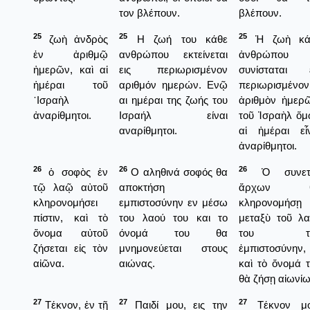
τον βλέπουν.
βλέπουν.
25
25
25
ζωὴ ἀνδρὸς
Η ζωή του κάθε
Ἡ ζωὴ κά
ἐν ἀριθμῷ
ανθρώπου εκτείνεται
ἀνθρώπου
ἡμερῶν, καὶ αἱ
εις περιωρισμένον
συνίσταται ε
ἡμέραι τοῦ
αριθμόν ημερών. Ενῷ
περιωρισμένον
᾿Ισραὴλ
αι ημέραι της ζωής του
ἀριθμὸν ἡμερ
ἀναρίθμητοι.
Ισραήλ είναι
τοῦ Ἰσραὴλ ὅ
αναρίθμητοι.
αἱ ἡμέραι εἶ
ἀναρίθμητοι.
26
26
26
ὁ σοφὸς ἐν
Ο αληθινά σοφός θα
Ὁ συνετ
τῷ λαῷ αὐτοῦ
αποκτήση
ἄρχων 
κληρονομήσει
εμπιστοσύνην εν μέσω
κληρονομήσῃ
πίστιν, καὶ τὸ
του λαού του και το
μεταξὺ τοῦ λ
ὄνομα αὐτοῦ
όνομά του θα
του τὴ
ζήσεται εἰς τὸν
μνημονεύεται στους
ἐμπιστοσύνην,
αἰῶνα.
αιώνας.
καὶ τὸ ὄνομά 
θὰ ζήσῃ αἰωνίω
27
27
27
Τέκνον, ἐν τῇ
Παιδί μου, εις την
Τέκνον μο