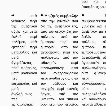
σου καὶ τ
ἀποφάσεις σου
11
11
11
μετὰ
Μη ζητής συμβουλήν
Μ
γυναικὸς περὶ
από την γυναίκα σου
συμβουλεύεσαι
τῆς ἀντιζήλου
δια την αντίζηλόν της,
γυναῖκα διὰ 
αὐτῆς καὶ μετὰ
από τον δειλόν δια τον
ἀντίζηλόν της 
δειλοῦ περὶ
πόλεμον, από τον
δειλὸν πε
πολέμου, μετὰ
έμπορον περί του
πολέμου, οὔ
ἐμπόρου περὶ
εμπορίου, από τον
ἔμπορον πε
μεταβολίας καὶ
αγοράζοντα περί της
ἐμπορευμάτων
μετὰ
πωλήσεως, από τον
ἀνταλλαγῆς, ο
ἀγοράζοντος
φθονερόν περί
ἀγοραστὴν πε
περὶ πράσεως,
ευγνωμοσύνης, από
τιμῶν πωλήσε
μετὰ βασκάνου
τον σκληροκάρδιον
οὔτε φθονερ
περὶ
περί αγαθοεργίας, από
περὶ
εὐχαριστίας καὶ
τον ράθυμον και
εὐγνωμοσύνης
μετὰ
οκνηρόν περί παντός
οὔτε τ
ἀνελεήμονος
έργου, από τον
σκληροκάρδιον
περὶ
μισθωτόν του σπιτιού
καὶ ἀνοικτίρμ
χρηστοηθείας,
σου περί του πέρατος
περὶ ἀγαθοεργ