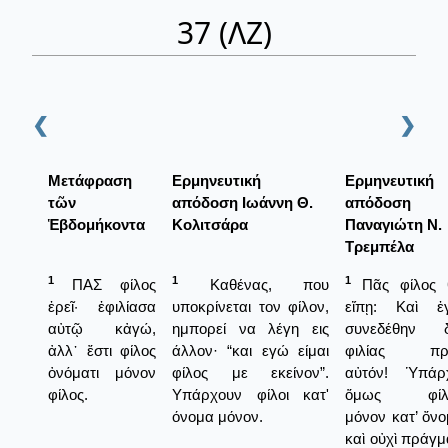
37 (ΛΖ)
❮
❯
Μετάφραση
Ερμηνευτική
Ερμηνευτική
τῶν
απόδοση Ιωάννη Θ.
απόδοση
Ἑβδομήκοντα
Κολιτσάρα
Παναγιώτη Ν.
Τρεμπέλα
1
1
1
ΠΑΣ φίλος
Καθένας, που
Πᾶς φίλος 
ἐρεῖ· ἐφιλίασα
υποκρίνεται τον φίλον,
εἴπῃ: Καὶ ἐ
αὐτῷ κἀγώ,
ημπορεί να λέγη εις
συνεδέθην δ
ἀλλ᾿ ἔστι φίλος
άλλον· “και εγώ είμαι
φιλίας πρ
ὀνόματι μόνον
φίλος με εκείνον”.
αὐτόν! Ὑπάρχ
φίλος.
Υπάρχουν φίλοι κατ'
ὅμως φίλ
όνομα μόνον.
μόνον κατ’ ὄν
καὶ οὐχὶ πράγμ