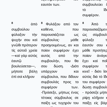
εαυτόν των.
συμβουλεύει 
τὸ ἴδι
συμφέρον.
8
8
8
ἀπὸ
Φυλάξου από τον
Ἀπὸ τὸ
συμβούλου
καθένα, που
παρουσιαζόμε
φύλαξον τὴν
παρουσιάζεται ως
ὡς σύμβουλ
ψυχήν σου καὶ
σύμβουλος· μάθε
φύλαξε τ
γνῶθι πρότερον
προηγουμένως, αν και
ἑαυτόν σου κ
τίς αὐτοῦ χρεία
ποίον συμφέρον έχει
μάθε προτήτε
—καὶ γὰρ αὐτὸς
αυτός από την
ποίαν ἀνάγκ
ἑαυτῷ
συμβουλήν, που θα
ἔχει καὶ ποῖ
βουλεύσεται—,
σου δώση. -Διότι
συμφέρον τ
μήποτε βάλῃ
υπάρχουν και
κινεῖ - διότι ἴ
ἐπὶ σοὶ κλῆρον
σύμβουλοι, που δίδουν
αὐτὸς διὰ τὸ ἴδ
συμβουλάς προς το
του συμφέρον
συμφέρον των.
δώσῃ συμβουλ
-Πρόσεξε, μήπως ένας
- πρόσεξε μή
τέτοιος σύμβουλος σε
ρίψῃ κλῆρον 
παίξη ως τυχηρόν του
παίξῃ εἰς βά