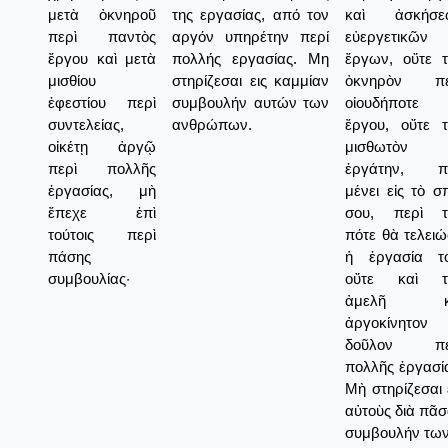
μετὰ ὀκνηροῦ
της εργασίας, από τον
καὶ ἀσκήσε
περὶ παντὸς
αργόν υπηρέτην περί
εὐεργετικῶν
ἔργου καὶ μετὰ
πολλής εργασίας. Μη
ἔργων, οὔτε 
μισθίου
στηρίζεσαι εις καμμίαν
ὀκνηρὸν πε
ἐφεστίου περὶ
συμβουλήν αυτών των
οἰουδήποτε
συντελείας,
ανθρώπων.
ἔργου, οὔτε 
οἰκέτῃ ἀργῷ
μισθωτὸν
περὶ πολλῆς
ἐργάτην, π
ἐργασίας, μὴ
μένει εἰς τὸ σπ
ἔπεχε ἐπὶ
σου, περὶ τ
τούτοις περὶ
πότε θὰ τελει
πάσης
ἡ ἐργασία το
συμβουλίας·
οὔτε καὶ τ
ἀμελῆ κ
ἀργοκίνητον
δοῦλον πε
πολλῆς ἐργασί
Μὴ στηρίζεσαι 
αὐτοὺς διὰ πᾶ
συμβουλήν των