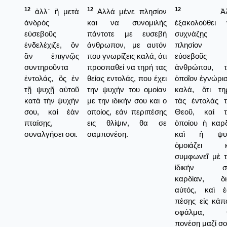
12
12
12
ἀλλ᾿ ἢ μετὰ
Αλλά μένε πλησίον
Ἀλλ
ἀνδρὸς
και να συνομιλής
ἐξακολούθει 
εὐσεβοῦς
πάντοτε με ευσεβή
συχνάζῃς
ἐνδελέχιζε, ὃν
άνθρωπον, με αυτόν
πλησίον
ἂν ἐπιγνῷς
που γνωρίζεις καλά, ότι
εὐσεβοῦς
συντηροῦντα
προσπαθεί να τηρή τας
ἀνθρώπου, τ
ἐντολάς, ὃς ἐν
θείας εντολάς, που έχει
ὁποῖον ἐγνώρι
τῇ ψυχῇ αὐτοῦ
την ψυχήν του ομοίαν
καλά, ὅτι τη
κατὰ τὴν ψυχήν
με την ιδικήν σου και ο
τὰς ἐντολὰς 
σου, καὶ ἐὰν
οποίος, εάν περιπέσης
Θεοῦ, καί τ
πταίσῃς,
εις θλίψιν, θα σε
ὁποίου ἡ καρ
συναλγήσει σοι.
σαμπονέση.
καὶ ἡ ψυ
ὁμοιάζει κ
συμφωνεῖ μὲ 
ἰδικήν σ
καρδίαν, διό
αὐτός, καὶ ἐ
πέσῃς εἰς κάπ
σφάλμα, 
πονέσῃ μαζί σο