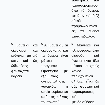
ἐσωτερικόν του
παρασυρομένου
ἀπὸ τὰ ὄνειρα,
τοιοῦτον καὶ τὸ ἐξ
αὐτοῦ
προβαλλόμενον
εἰς τὰ ὄνειρα
ταῦτα εἴδωλον.
5
5
5
μαντεῖαι καὶ
Αι μαντείαι, αι
Μαντεῖαι καὶ
οἰωνισμοὶ καὶ
οιωνοσκοπίαι και
πληροφορίαι ἀπὸ
ἐνύπνια μάταιά
τα όνειρα είναι
οἰωνοὺς καὶ
ἐστι, καὶ ὡς
μάταια
ὄνειρα εἶναι ὅλα
ὠδινούσης
πράγματα.
μάταια καὶ χωρὶς
φαντάζεται
Ομοιάζουν με
κανὲν
καρδία.
εξημμένας
περιεχόμενον
ονειροπολήσεις
ἀληθές· εἶναι δὲ
γυναικός, η
σὰν φανταστικαὶ
οποία ευρίσκεται
παρακρούσεις
υπό τας ωδίνας
καὶ
του τοκετού.
ψευδαισθήσεις