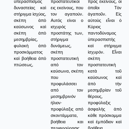
ὑπερασπισμὸς
προστατευτικοί
πρὸς ἐκείνους, οἱ
δυναστείας καὶ
εις εκείνους, που
ὁποῖοι Τὸν
στήριγμα ἰσχύος,
τον αγαπούν.
ἀγαποῦν. Εἰς
σκέπη ἀπὸ
Αυτός είναι ο
αὐτοὺς εἶναι ὁ
καύσωνος καὶ
ισχυρός
Κύριος
σκέπη ἀπὸ
προστάτης των,
παντοδύναμος
μεσημβρίας,
στήριγμα
ὑπερασπιστὴς
φυλακὴ ἀπὸ
δυνάμεως,
καὶ στήριγμα
προσκόμματος
σκέπη
ἰσχυρόν. Εἶναι
καὶ βοήθεια ἀπὸ
προστατευτική
σκέπη
πτώσεως,
από τον
προστατευτικὴ
καύσωνα, σκέπη
κατὰ τοῦ
που
καύσωνος καὶ
προφυλάσσει
ἀπὸ τὴν
από τον
μεσημβρίαν τοῦ
μεσημβρινόν
θέρους,
ήλιον·
προφύλαξις
προφύλαξις από
ἀσφαλὴς ἀπὸ
σκοντάμματα,
κάθε πρόσκομμα
βοήθεια και
καὶ ἐμπόδιον καὶ
περιφρούρησις
βοήθεια