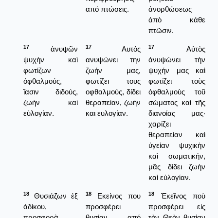
από πτώσεις.
ἀνορθώσεως
ἀπὸ κάθε
πτῶσιν.
17
17
17
ἀνυψῶν
Αυτός
Αὐτὸς
ψυχὴν καὶ
ανυψώνει την
ἀνυψώνει τὴν
φωτίζων
ζωήν μας,
ψυχήν μας καὶ
ὀφθαλμούς,
φωτίζει τους
φωτίζει τοὺς
ἴασιν διδούς,
οφθαλμούς, δίδει
ὀφθαλμοὺς τοῦ
ζωὴν καὶ
θεραπείαν, ζωήν
σώματος καὶ τῆς
εὐλογίαν.
και ευλογίαν.
διανοίας μας·
χαρίζει
θεραπείαν καὶ
ὑγείαν ψυχικὴν
καὶ σωματικήν,
μᾶς δίδει ζωὴν
καὶ εὐλογίαν.
18
18
18
Θυσιάζων ἐξ
Εκείνος που
Ἐκεῖνος ποὺ
ἀδίκου,
προσφέρει
προσφέρει εἰς
προσφορὰ
θυσίαν από
τὸν Θεὸν θυσίαν