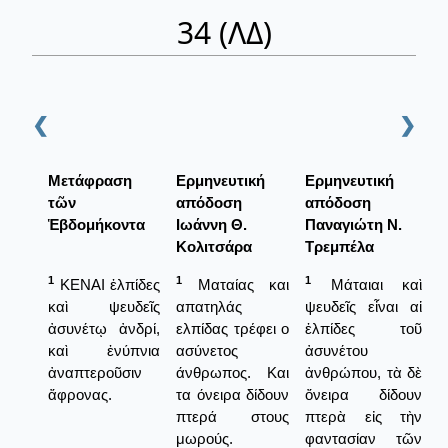
34 (ΛΔ)
❮
❯
Μετάφραση
Ερμηνευτική
Ερμηνευτική
τῶν
απόδοση
απόδοση
Ἑβδομήκοντα
Ιωάννη Θ.
Παναγιώτη Ν.
Κολιτσάρα
Τρεμπέλα
1
1
1
ΚΕΝΑΙ ἐλπίδες
Ματαίας και
Μάταιαι καὶ
καὶ ψευδεῖς
απατηλάς
ψευδεῖς εἶναι αἱ
ἀσυνέτῳ ἀνδρί,
ελπίδας τρέφει ο
ἐλπίδες τοῦ
καὶ ἐνύπνια
ασύνετος
ἀσυνέτου
ἀναπτεροῦσιν
άνθρωπος. Και
ἀνθρώπου, τὰ δὲ
ἄφρονας.
τα όνειρα δίδουν
ὄνειρα δίδουν
πτερά στους
πτερὰ εἰς τὴν
μωρούς.
φαντασίαν τῶν