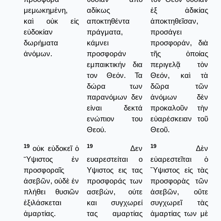
μεμωκημένη,
αδίκως
ἐξ ἀδικίας
καὶ οὐκ εἰς
αποκτηθέντα
ἀποκτηθεῖσαν,
εὐδοκίαν
πράγματα,
προσάγει
δωρήματα
κάμνει
προσφοράν, διὰ
ἀνόμων.
προσφοράν
τῆς ὁποίας
εμπαικτικήν δια
περιγελᾷ τὸν
τον Θεόν. Τα
Θεόν, καὶ τὰ
δώρα των
δῶρα τῶν
παρανόμων δεν
ἀνόμων δὲν
είναι δεκτά
προκαλοῦν τὴν
ενώπιον του
εὐαρέσκειαν τοῦ
Θεού.
Θεοῦ.
19
19
19
οὐκ εὐδοκεῖ ὁ
Δεν
Δὲν
῞Υψιστος ἐν
ευαρεστείται ο
εὐαρεστεῖται ὁ
προσφοραῖς
Υψιστος εις τας
Ὕψιστος εἰς τὰς
ἀσεβῶν, οὐδὲ ἐν
προσφοράς των
προσφορὰς τῶν
πλήθει θυσιῶν
ασεβών, ούτε
ἀσεβῶν, οὔτε
ἐξιλάσκεται
και συγχωρεί
συγχωρεῖ τὰς
ἁμαρτίας.
τας αμαρτίας
ἁμαρτίας των μὲ