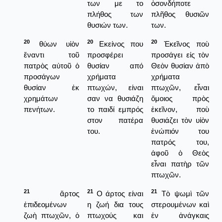
των με το
ὀσονδήποτε
πλήθος των
πλῆθος θυσιῶν
θυσιών των.
των.
20
20
20
θύων υἱὸν
Εκείνος που
Ἐκεῖνος ποὺ
ἔναντι τοῦ
προσφέρει
προσάγει εἰς τὸν
πατρὸς αὐτοῦ ὁ
θυσίαν από
Θεὸν θυσίαν ἀπὸ
προσάγων
χρήματα
χρήματα
θυσίαν ἐκ
πτωχών, είναι
πτωχῶν, εἶναι
χρημάτων
σαν να θυσιάζη
ὅμοιος πρὸς
πενήτων.
το παιδί εμπρός
ἐκεῖνον, ποὺ
στον πατέρα
θυσιάζει τὸν υἱὸν
του.
ἐνώπιόν του
πατρός του,
ἀφοῦ ὁ Θεὸς
εἶναι πατὴρ τῶν
πτωχῶν.
21
21
21
ἄρτος
Ο άρτος είναι
Τὸ ψωμὶ τῶν
ἐπιδεομένων
η ζωή δια τους
στερουμένων καὶ
ζωὴ πτωχῶν, ὁ
πτωχούς και
ἐν ἀνάγκαις