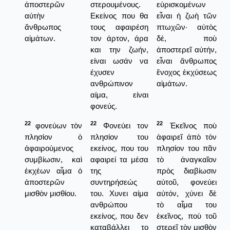
ἀποστερῶν
στερουμένους.
εὑρισκομένων
αὐτὴν
Εκείνος που θα
εἶναι ἡ ζωὴ τῶν
ἄνθρωπος
τους αφαιρέση
πτωχῶν· αὐτὸς
αἱμάτων.
τον άρτον, άρα
δέ, ποὺ
και την ζωήν,
ἀποστερεῖ αὐτήν,
είναι ωσάν να
εἶναι ἄνθρωπος
έχυσεν
ἔνοχος ἐκχύσεως
ανθρώπινον
αἱμάτων.
αίμα, είναι
φονεύς.
22
22
22
φονεύων τὸν
Φονεύει τον
Ἐκεῖνος ποὺ
πλησίον ὁ
πλησίον του
ἀφαιρεῖ ἀπὸ τὸν
ἀφαιρούμενος
εκείνος, που του
πλησίον του πᾶν
συμβίωσιν, καὶ
αφαιρεί τα μέσα
τὸ ἀναγκαῖον
ἐκχέων αἷμα ὁ
της
πρὸς διαβίωσιν
ἀποστερῶν
συντηρήσεώς
αὐτοῦ, φονεύει
μισθὸν μισθίου.
του. Χυνει αίμα
αὐτόν, χύνει δὲ
ανθρώπου
τὸ αἷμα του
εκείνος, που δεν
ἐκεῖνος, ποὺ τοῦ
καταβάλλει το
στερεῖ τὸν μισθὸν