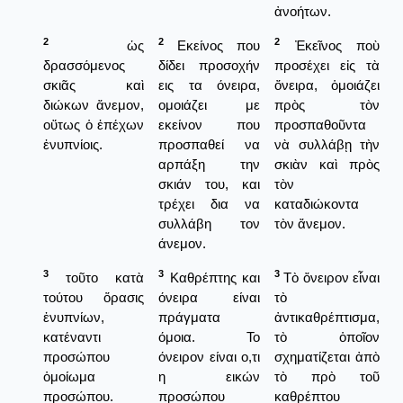
ἀνοήτων.
2
2
2
ὡς
Εκείνος που
Ἐκεῖνος ποὺ
δρασσόμενος
δίδει προσοχήν
προσέχει εἰς τὰ
σκιᾶς καὶ
εις τα όνειρα,
ὄνειρα, ὁμοιάζει
διώκων ἄνεμον,
ομοιάζει με
πρὸς τὸν
οὕτως ὁ ἐπέχων
εκείνον που
προσπαθοῦντα
ἐνυπνίοις.
προσπαθεί να
νὰ συλλάβῃ τὴν
αρπάξη την
σκιὰν καὶ πρὸς
σκιάν του, και
τὸν
τρέχει δια να
καταδιώκοντα
συλλάβη τον
τὸν ἄνεμον.
άνεμον.
3
3
3
τοῦτο κατὰ
Καθρέπτης και
Τὸ ὄνειρον εἶναι
τούτου ὅρασις
όνειρα είναι
τὸ
ἐνυπνίων,
πράγματα
ἀντικαθρέπτισμα,
κατέναντι
όμοια. Το
τὸ ὁποῖον
προσώπου
όνειρον είναι ο,τι
σχηματίζεται ἀπὸ
ὁμοίωμα
η εικών
τὸ πρὸ τοῦ
προσώπου.
προσώπου
καθρέπτου