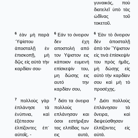
γυναικός, ποὺ
διατελεῖ ὑπὸ τὰς
ὠδῖνας τοῦ
τοκετοῦ.
6
6
6
ἐὰν μὴ παρὰ
Εάν το όνειρον
Ἐὰν τὸ ὄνειρον
῾Υψίστου
δεν έχη
δὲν ἀποσταλῇ
ἀποσταλῇ ἐν
αποστολή από
ἀπὸ τὸν Ὕψιστον
ἐπισκοπῇ, μὴ
τον Υψιστον εις
εἰς τινὰ ἐπίσκεψίν
δῷς εἰς αὐτὰ τὴν
κάποιον ευμενή
του πρὸς ἡμᾶς,
καρδίαν σου·
επίσκεψίν του,
μὴ δώσῃς εἰς
μη δώσης εις
αὐτὸ τὴν καρδίαν
αυτό την
σου καὶ μὴ τὸ
καρδίαν σου,
προσέχῃς.
7
7
7
πολλοὺς γὰρ
διότι τα όνειρα
Διότι πολλοὺς
ἐπλάνησε τὰ
πολλούς
ἐπλάνησαν τὰ
ἐνύπνια, καὶ
επλάνησαν και
ὄνειρα, καὶ
ἐξέπεσον
όσοι εστήριξαν
διεψεύσθησαν
ἐλπίζοντες ἐπ᾿
τας ελπίδας των
ἐλπίζοντες εἰς
αὐτοῖς. -
εις αυτά,
αὐτά.