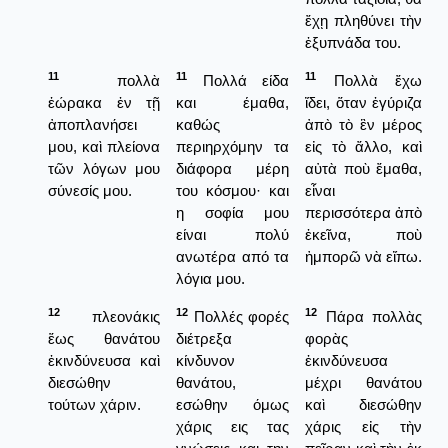
ἔχῃ πληθύνει τὴν
ἐξυπνάδα του.
11
11
11
πολλὰ
Πολλά είδα
Πολλὰ ἔχω
ἑώρακα ἐν τῇ
και έμαθα,
ἴδει, ὅταν ἐγύριζα
ἀποπλανήσει
καθώς
ἀπὸ τὸ ἓν μέρος
μου, καὶ πλείονα
περιηρχόμην τα
εἰς τὸ ἄλλο, καὶ
τῶν λόγων μου
διάφορα μέρη
αὐτὰ ποὺ ἔμαθα,
σύνεσίς μου.
του κόσμου· και
εἶναι
η σοφία μου
περισσότερα ἀπὸ
είναι πολύ
ἐκεῖνα, ποὺ
ανωτέρα από τα
ἠμπορῶ νὰ εἴπω.
λόγια μου.
12
12
12
πλεονάκις
Πολλές φορές
Πάρα πολλὰς
ἕως θανάτου
διέτρεξα
φορὰς
ἐκινδύνευσα καὶ
κίνδυνον
ἐκινδύνευσα
διεσώθην
θανάτου,
μέχρι θανάτου
τούτων χάριν.
εσώθην όμως
καὶ διεσώθην
χάρις εις τας
χάρις εἰς τὴν