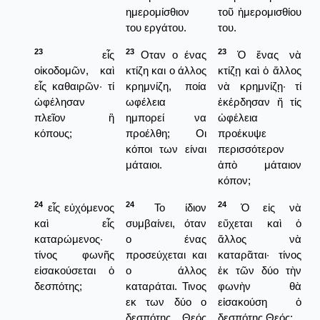
ημερομίσθιον
τοῦ ἡμερομισθίου
του εργάτου.
του.
23
23
23
εἷς
Οταν ο ένας
Ὁ ἕνας νὰ
οἰκοδομῶν, καὶ
κτίζη και ο άλλος
κτίζῃ καὶ ὁ ἄλλος
εἷς καθαιρῶν· τί
κρημνίζη, ποία
νὰ κρημνίζῃ· τί
ὠφέλησαν
ωφέλεια
ἐκέρδησαν ἤ τίς
πλεῖον ἢ
ημπορεί να
ὠφέλεια
κόπους;
προέλθη; Οι
προέκυψε
κόποι των είναι
περισσότερον
μάταιοι.
ἀπὸ μάταιον
κόπον;
24
24
24
εἷς εὐχόμενος
Το ίδιον
Ὁ εἰς νὰ
καὶ εἷς
συμβαίνει, όταν
εὔχεται καὶ ὁ
καταρώμενος·
ο ένας
ἄλλος νὰ
τίνος φωνῆς
προσεύχεται και
καταρᾶται· τίνος
εἰσακούσεται ὁ
ο άλλος
ἐκ τῶν δύο τὴν
δεσπότης;
καταράται. Τινος
φωνὴν θὰ
εκ των δύο ο
εἰσακούση ὁ
δεσπότης Θεός
δεσπότης Θεός;