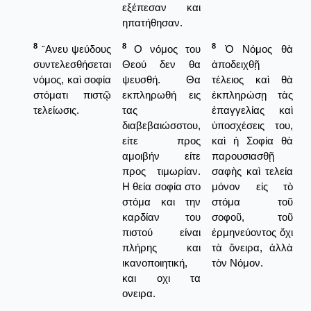
εξέπεσαν και
ηπατήθησαν.
8
8
8
῎Ανευ ψεύδους
Ο νόμος του
Ὁ Νόμος θὰ
συντελεσθήσεται
Θεού δεν θα
ἀποδειχθῇ
νόμος, καὶ σοφία
ψευσθή. Θα
τέλειος καὶ θὰ
στόματι πιστῷ
εκπληρωθή εις
ἐκπληρώσῃ τὰς
τελείωσις.
τας
ἐπαγγελίας καὶ
διαβεβαιώσστου,
ὑποσχέσεις του,
είτε προς
καὶ ἡ Σοφία θὰ
αμοιβήν είτε
παρουσιασθῇ
προς τιμωρίαν.
σαφὴς καὶ τελεία
Η θεία σοφία στο
μόνον εἰς τὸ
στόμα και την
στόμα τοῦ
καρδίαν του
σοφοῦ, τοῦ
πιστού είναι
ἑρμηνεύοντος ὄχι
πλήρης και
τὰ ὄνειρα, ἀλλὰ
ικανοποιητική,
τὸν Νόμον.
και οχι τα
ονειρα.