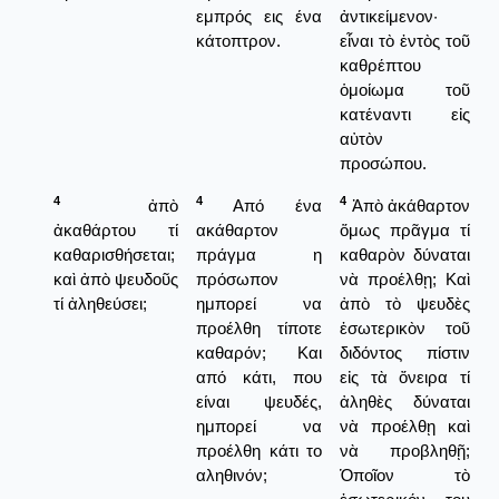
εμπρός εις ένα
ἀντικείμενον·
κάτοπτρον.
εἶναι τὸ ἐντὸς τοῦ
καθρέπτου
ὁμοίωμα τοῦ
κατέναντι εἰς
αὐτὸν
προσώπου.
4
4
4
ἀπὸ
Από ένα
Ἀπὸ ἀκάθαρτον
ἀκαθάρτου τί
ακάθαρτον
ὅμως πρᾶγμα τί
καθαρισθήσεται;
πράγμα η
καθαρὸν δύναται
καὶ ἀπὸ ψευδοῦς
πρόσωπον
νὰ προέλθῃ; Καὶ
τί ἀληθεύσει;
ημπορεί να
ἀπὸ τὸ ψευδὲς
προέλθη τίποτε
ἐσωτερικὸν τοῦ
καθαρόν; Και
διδόντος πίστιν
από κάτι, που
εἰς τὰ ὄνειρα τί
είναι ψευδές,
ἀληθὲς δύναται
ημπορεί να
νὰ προέλθῃ καὶ
προέλθη κάτι το
νὰ προβληθῇ;
αληθινόν;
Ὁποῖον τὸ