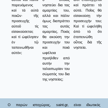
πορευόμενος
νηστεύει δια τας
καὶ πράττει τὰ
καὶ τὰ αὐτὰ
αμαρτίας του,
αὐτά. Ποῖος θὰ
ποιῶν· τῆς
αλλά και πάλιν
εἰσακούσῃ τὴν
προσευχῆς
όμως διαπράττει
προσευχήν του;
αὐτοῦ τίς
τας αυτάς
Καὶ τί ὠφελήθη
εἰσακούσεται;
αμαρτίας. Ποιός
ἀπὸ τὸ ὅτι
καὶ τί ὠφέλησεν
θα ακούση την
ἐταπεινώθη
ἐν τῷ
προσευχήν του
οὗτος διὰ τῆς
ταπεινωθῆναι
και ποιά
νηστεία.
αὐτόν;
ωφέλεια
προήλθεν από
αυτήν την
ταλαιπωρίαν του
σώματός του δια
της νηστείας;
Ο παρών ιστοχώρος, saint.gr, είναι ιδιωτικός