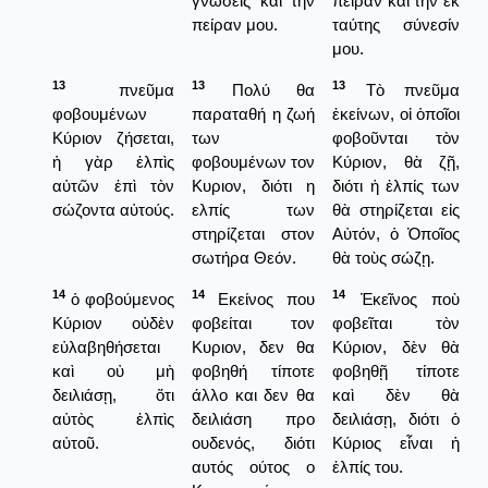
γνώσεις και την
πεῖραν καὶ τὴν ἐκ
πείραν μου.
ταύτης σύνεσίν
μου.
13
13
13
πνεῦμα
Πολύ θα
Τὸ πνεῦμα
φοβουμένων
παραταθή η ζωή
ἐκείνων, οἱ ὁποῖοι
Κύριον ζήσεται,
των
φοβοῦνται τὸν
ἡ γὰρ ἐλπὶς
φοβουμένων τον
Κύριον, θὰ ζῇ,
αὐτῶν ἐπὶ τὸν
Κυριον, διότι η
διότι ἡ ἐλπίς των
σώζοντα αὐτούς.
ελπίς των
θὰ στηρίζεται εἰς
στηρίζεται στον
Αὐτόν, ὁ Ὁποῖος
σωτήρα Θεόν.
θὰ τοὺς σώζῃ.
14
14
14
ὁ φοβούμενος
Εκείνος που
Ἐκεῖνος ποὺ
Κύριον οὐδὲν
φοβείται τον
φοβεῖται τὸν
εὐλαβηθήσεται
Κυριον, δεν θα
Κύριον, δὲν θὰ
καὶ οὐ μὴ
φοβηθή τίποτε
φοβηθῇ τίποτε
δειλιάσῃ, ὅτι
άλλο και δεν θα
καὶ δὲν θὰ
αὐτὸς ἐλπὶς
δειλιάση προ
δειλιάσῃ, διότι ὁ
αὐτοῦ.
ουδενός, διότι
Κύριος εἶναι ἡ
αυτός ούτος ο
ἐλπίς του.