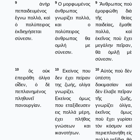
9
9
9
ἀνὴρ
Ο μορφωμένος
Ἄνθρωπος ποὺ
πεπαιδευμένος
άνθρωπος
ἐμορφώθη διὰ
ἔγνω πολλά, καὶ
γνωρίζει πολλά,
τῆς θείας
ὁ πολύπειρος
και ο
παιδείας, ἔμαθε
ἐκδιηγήσεται
πολύπειρος
πολλά, καὶ
σύνεσιν.
άνθρωπος θα
ἐκεῖνος ποὺ ἔχει
ομιλή με
μεγάλην πεῖραν,
σύνεσιν.
θὰ ὁμιλῇ μὲ
σύνεσιν.
10
10
10
ὃς οὐκ
Εκείνος που
Αὐτὸς ποὺ δὲν
ἐπειράθη ὀλίγα
δεν έχει πείραν
ὑπέστη
οἶδεν, ὁ δὲ
της ζωής, ολίγα
δοκιμασίαν καὶ
πεπλανημένος
γνωρίζει.
δὲν ἔλαβε πεῖραν
πληθυνεῖ
Εκείνος όμως
τῆς ζωῆς,
πανουργίαν.
που εταξίδευσεν
γνωρίζει ὀλίγα,
εις πολλά μέρη,
ἐκεῖνος ὅμως
έχει πλήθος
ποὺ ἔχει γυρίσει
γνώσεων και
τὸν κόσμον καὶ
ικανοτήτων.
περιεπλανήθη εἰς
πολλὰ ταξίδια, θὰ