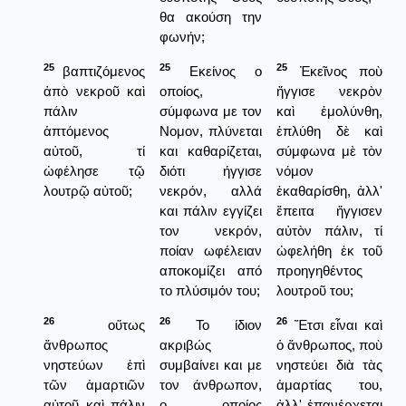
θα ακούση την
φωνήν;
25
25
25
βαπτιζόμενος
Εκείνος ο
Ἐκεῖνος ποὺ
ἀπὸ νεκροῦ καὶ
οποίος,
ἤγγισε νεκρὸν
πάλιν
σύμφωνα με τον
καὶ ἐμολύνθη,
ἁπτόμενος
Νομον, πλύνεται
ἐπλύθη δὲ καὶ
αὐτοῦ, τί
και καθαρίζεται,
σύμφωνα μὲ τὸν
ὠφέλησε τῷ
διότι ήγγισε
νόμον
λουτρῷ αὐτοῦ;
νεκρόν, αλλά
ἐκαθαρίσθη, ἀλλ'
και πάλιν εγγίζει
ἔπειτα ἤγγισεν
τον νεκρόν,
αὐτὸν πάλιν, τί
ποίαν ωφέλειαν
ὠφελήθη ἐκ τοῦ
αποκομίζει από
προηγηθέντος
το πλύσιμόν του;
λουτροῦ του;
26
26
26
οὕτως
Το ίδιον
Ἔτσι εἶναι καὶ
ἄνθρωπος
ακριβώς
ὁ ἄνθρωπος, ποὺ
νηστεύων ἐπὶ
συμβαίνει και με
νηστεύει διὰ τὰς
τῶν ἁμαρτιῶν
τον άνθρωπον,
ἁμαρτίας του,
αὐτοῦ καὶ πάλιν
ο οποίος
ἀλλ' ἐπανέρχεται