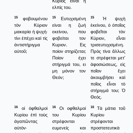
Κυριος είναι η
ελπίς του.
15
15
15
φοβουμένου
Ευτυχισμένη
Ἡ ψυχὴ
τὸν Κύριον
είναι η ζωή
ἐκείνου, ὁ ὁποῖος
μακαρία ἡ ψυχή·
εκείνου, που
φοβεῖται τὸν
τίνι ἐπέχει καὶ τίς
φοβείται τον
Κύριον, εἶναι
ἀντιστήριγμα
Κυριον. Εις
τρισευτυχισμένη.
αὐτοῦ;
ποίον στηρίζεται;
Πρὸς τίνα ἄλλως
Ποίον έχει
τε στρέφεται μετ'
στήριγμά του, ει
ἀφοσιώσεως, εἰς
μη μόνον τον
ποῖον ἔχει
Θεόν;
ἀκουμβήσει καὶ
ποῖος εἶναι τὸ
στήριγμά του; Ὁ
Θεός.
16
16
16
οἱ ὀφθαλμοὶ
Οι οφθαλμοί
Τὰ μάτια τοῦ
Κυρίου ἐπὶ τοὺς
του Κυρίου
Κυρίου
ἀγαπῶντας
στρέφονται
στρέφονται
αὐτόν·
ευμενείς και
προστατευτικὰ