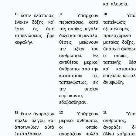
καὶ πλουσία.
11
11
10
ἔστιν ἐλάττωσις
Υπάρχουν
Ὑπάρχ
ἕνεκεν δόξης, καὶ
περιστάσεις, κατά
ταπείνωσις 
ἔστιν ὃς ἀπὸ
τας οποίας μεγάλη
ἐξευτελισμός,
ταπεινώσεως ᾖρε
δόξα και αι μεγάλαι
προερχόμενα
κεφαλήν.
θέσεις μειώνουν
ματαίας δόξῃς,
την αξίαν του
ὑπάρχει ἄνθρω
ανθρώπου. Εξ
ὁ ὁποῖος 
αντιθέτου μερικοί
ταπεινῆς θέσ
άνθρωποι από την
καὶ καταστάσ
κατάστασιν της
ἐσήκωσε κεφάλι
ταπεινώσεως, εις
ἀνυψώθη.
την οποίαν
ευρίσκοντο,
εδοξάσθησαν.
12
12
11
ἔστιν ἀγοράζων
Υπάρχουν
Ὑπάρχ
πολλὰ ὀλίγου καὶ
μερικοί άνθρωποι,
ἄνθρωπος, 
ἀποτιννύων αὐτὰ
οι οποίοι
ἀγοράζει δί
ἑπταπλάσιον.
αγοράζουν πολλά
ὀλίγα χρήματα