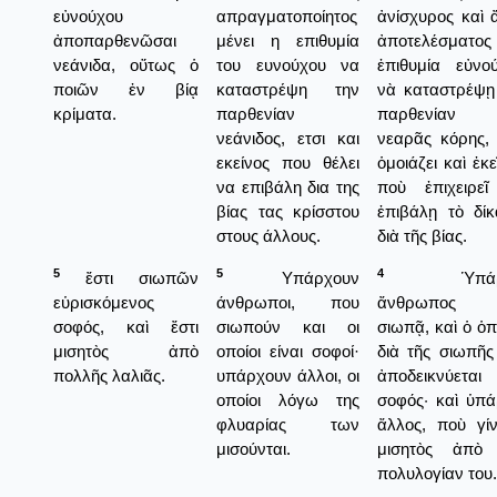
εὐνούχου
απραγματοποίητος
ἀνίσχυρος καὶ 
ἀποπαρθενῶσαι
μένει η επιθυμία
ἀποτελέσματο
νεάνιδα, οὕτως ὁ
του ευνούχου να
ἐπιθυμία εὐνο
ποιῶν ἐν βίᾳ
καταστρέψη την
νὰ καταστρέψῃ
κρίματα.
παρθενίαν
παρθενίαν 
νεάνιδος, ετσι και
νεαρᾶς κόρης, 
εκείνος που θέλει
ὁμοιάζει καὶ ἐκε
να επιβάλη δια της
ποὺ ἐπιχειρε
βίας τας κρίσστου
ἐπιβάλῃ τὸ δίκ
στους άλλους.
διὰ τῆς βίας.
5
5
4
ἔστι σιωπῶν
Υπάρχουν
Ὑπάρχ
εὑρισκόμενος
άνθρωποι, που
ἄνθρωπος 
σοφός, καὶ ἔστι
σιωπούν και οι
σιωπᾷ, καὶ ὁ ὁπ
μισητὸς ἀπὸ
οποίοι είναι σοφοί·
διὰ τῆς σιωπῆς
πολλῆς λαλιᾶς.
υπάρχουν άλλοι, οι
ἀποδεικνύεται
οποίοι λόγω της
σοφός· καὶ ὑπά
φλυαρίας των
ἄλλος, ποὺ γίν
μισούνται.
μισητὸς ἀπὸ 
πολυλογίαν του.