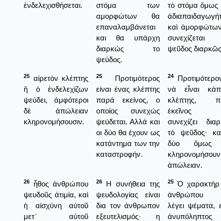
ἐνδελεχισθήσεται.
στόμα των
τὸ στόμα ὅμως
αμορφώτων θα
ἀδιαπαιδαγωγή
επαναλαμβάνεται
καὶ ἀμορφώτω
και θα υπάρχη
συνεχίζεται
διαρκώς το
ψεῦδος διαρκῶς
ψεύδος.
25
25
24
αἱρετὸν κλέπτης
Προτιμότερος
Προτιμότερο
ἢ ὁ ἐνδελεχίζων
είναι ένας κλέπτης
νὰ εἶναι κάπ
ψεύδει, ἀμφότεροι
παρά εκείνος, ο
κλέπτῃς, π
δὲ ἀπώλειαν
οποίος συνεχώς
ἐκεῖνος 
κληρονομήσουσιν.
ψεύδεται. Αλλά και
συνεχίζει δια
οι δύο θα έχουν ως
τὸ ψεῦδος· κα
κατάντημα των την
δύο ὅμως
καταστροφήν.
κληρονομήσουν
ἀπώλειαν.
26
26
25
ἦθος ἀνθρώπου
Η συνήθεια της
Ὁ χαρακτὴρ 
ψευδοῦς ἀτιμία, καὶ
ψευδολογίας είναι
ἀνθρώπου 
ἡ αἰσχύνη αὐτοῦ
δια τον άνθρωπον
λέγει ψέματα, ε
μετ᾿ αὐτοῦ
εξευτελισμός· η
ἀνυπόληπτος 