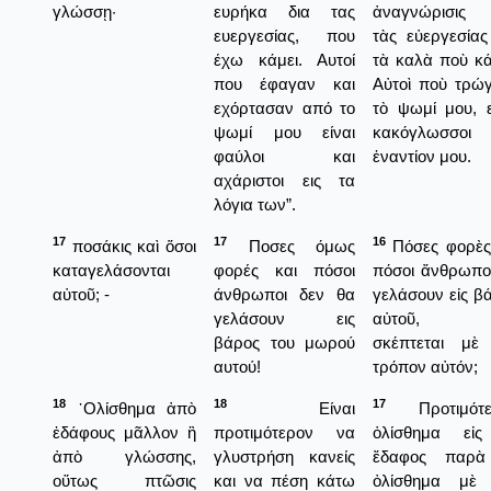
γλώσσῃ·
ευρήκα δια τας
ἀναγνώρισις 
ευεργεσίας, που
τὰς εὐεργεσίας
έχω κάμει. Αυτοί
τὰ καλὰ ποὺ κ
που έφαγαν και
Αὐτοὶ ποὺ τρώ
εχόρτασαν από το
τὸ ψωμί μου, ε
ψωμί μου είναι
κακόγλωσσοι
φαύλοι και
ἐναντίον μου.
αχάριστοι εις τα
λόγια των”.
17
17
16
ποσάκις καὶ ὅσοι
Ποσες όμως
Πόσες φορὲς
καταγελάσονται
φορές και πόσοι
πόσοι ἄνθρωπο
αὐτοῦ; -
άνθρωποι δεν θα
γελάσουν εἰς β
γελάσουν εις
αὐτοῦ, π
βάρος του μωρού
σκέπτεται μὲ
αυτού!
τρόπον αὐτόν;
18
18
17
᾿Ολίσθημα ἀπὸ
Είναι
Προτιμότε
ἐδάφους μᾶλλον ἢ
προτιμότερον να
ὀλίσθημα εἰς
ἀπὸ γλώσσης,
γλυστρήση κανείς
ἔδαφος παρὰ
οὕτως πτῶσις
και να πέση κάτω
ὀλίσθημα μὲ 