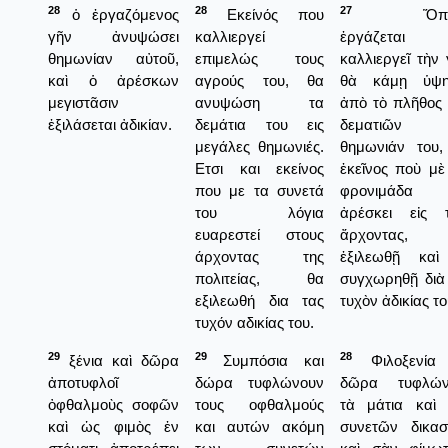
28
28
27
ὁ ἐργαζόμενος
Εκείνός που
Ὅποι
γῆν ἀνυψώσει
καλλιεργεί
ἐργάζεται 
θημωνίαν αὐτοῦ,
επιμελώς τους
καλλιεργεῖ τὴν 
καὶ ὁ ἀρέσκων
αγρούς του, θα
θὰ κάμῃ ὑψη
μεγιστᾶσιν
ανυψώση τα
ἀπὸ τὸ πλῆθος
ἐξιλάσεται ἀδικίαν.
δεμάτια του εις
δεματιῶν 
μεγάλες θημωνιές.
θημωνιάν του,
Ετσι και εκείνος
ἐκεῖνος ποὺ μὲ
που με τα συνετά
φρονιμάδα 
του λόγια
ἀρέσκει εἰς 
ευαρεστεί στους
ἄρχοντας,
άρχοντας της
ἐξιλεωθῇ καὶ
πολιτείας, θα
συγχωρηθῇ διὰ
εξιλεωθή δια τας
τυχὸν ἀδικίας το
τυχόν αδικίας του.
29
29
28
ξένια καὶ δῶρα
Συμπόσια και
Φιλοξενία 
ἀποτυφλοῖ
δώρα τυφλώνουν
δῶρα τυφλών
ὀφθαλμοὺς σοφῶν
τους οφθαλμούς
τὰ μάτια καὶ
καὶ ὡς φιμὸς ἐν
και αυτών ακόμη
συνετῶν δικα