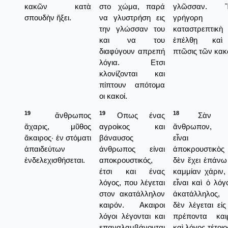
κακῶν κατὰ
στο χώμα, παρά
γλῶσσαν. Ἔ
σπουδὴν ἥξει.
να γλυστρήση εις
γρήγορη 
την γλώσσαν του
καταστρεπτικ
και να του
ἐπέλθῃ κα
διαφύγουν απρεπή
πτῶσις τῶν κακ
λόγια. Ετσι
κλονίζονται και
πίπτουν απότομα
οι κακοί.
19
19
18
ἄνθρωπος
Οπως ένας
Σὰν τ
ἄχαρις, μῦθος
αγροίκος και
ἄνθρωπον, 
ἄκαιρος· ἐν στόματι
βάναυσος
εἶναι
ἀπαιδεύτων
άνθρωπος είναι
ἀποκρουστικὸς
ἐνδελεχισθήσεται.
αποκρουστικός,
δὲν ἔχει ἐπάνω
έτσι και ένας
καμμίαν χάριν, 
λόγος, που λέγεται
εἶναι καὶ ὁ λόγ
στον ακατάλληλον
ἀκατάλληλος,
καιρόν. Ακαιροι
δὲν λέγεται εἰς
λόγοι λέγονται και
πρέποντα και
επαναλαμβάνονται
καὶ λόγος τέτοιο