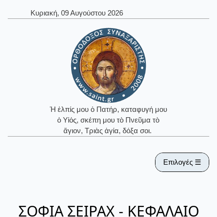
Κυριακή, 09 Αυγούστου 2026
Ἡ ἐλπίς μου ὁ Πατήρ, καταφυγή μου
ὁ Υἱός, σκέπη μου τὸ Πνεῦμα τὸ
ἅγιον, Τριὰς ἁγία, δόξα σοι.
Επιλογές ☰
ΣΟΦΙΑ ΣΕΙΡΑΧ - ΚΕΦΑΛΑΙΟ