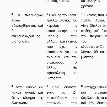
ομιλίας καιρόν.
κατάλληλον
χρόνον.
8
8
7
ὁ πλεονάζων
Εκείνος που λέγει
Ἐκεῖνος ποὺ λ
λόγῳ
πολλά λόγια, θα
πολλὰ λόγια,
βδελυχθήσεται, καὶ
κερδίση την
γίνῃ βδελυκτὸς
ὁ
αποστροφήν εκ
ἀηδής, καὶ ἐκε
ἐνεξουσιαζόμενος
μέρους των
ποὺ παίρνει μ
μισηθήσεται.
άλλων· και εκείνος
του κ
που έχει την
ἐξουσιαστικῶς
απαίτησιν να τον
λόγον, θὰ κατ
ακούουν και τον
μισητός.
υπακούουν οι
άλλοι, θα
προκαλέση το
μίσος των.
9
9
8
ἔστιν εὐοδία ἐν
Είναι δυνατόν
Ὑπάρχει εὐόδ
κακοῖς ἀνδρί, καὶ
ενας να ίδη
καὶ πνευματ
ἔστιν εὕρημα εἰς
κατευόδωσιν και
ὠφέλεια εἰς τὰ 
ἐλάττωσιν.
επιτυχίαν των
καὶ τὴν δυστυ