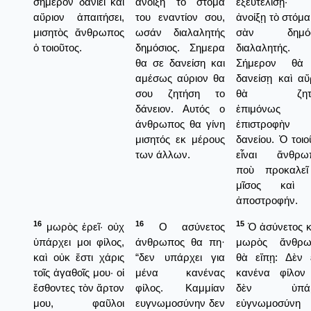
σήμερον δανιεῖ καὶ
ανοίξη το στόμα
ἐξευτελίσῃ·
αὔριον ἀπαιτήσει,
του εναντίον σου,
ἀνοίξῃ τὸ στόμα
μισητὸς ἄνθρωπος
ωσάν διαλαλητής
σὰν δημόσ
ὁ τοιοῦτος.
δημόσιος. Σημερα
διαλαλητής.
θα σε δανείση και
Σήμερον θὰ
αμέσως αύριον θα
δανείσῃ καὶ αὔ
σου ζητήση το
θὰ ζητή
δάνειον. Αυτός ο
ἐπιμόνως 
άνθρωπος θα γίνη
ἐπιστροφὴν 
μισητός εκ μέρους
δανείου. Ὁ τοιο
των άλλων.
εἶναι ἄνθρωπ
ποὺ προκαλεῖ
μῖσος καὶ 
ἀποστροφήν.
16
16
15
μωρὸς ἐρεῖ· οὐχ
Ο ασύνετος
Ὁ ἀσύνετος κ
ὑπάρχει μοι φίλος,
άνθρωπος θα πη·
μωρὸς ἄνθρω
καὶ οὐκ ἔστι χάρις
“δεν υπάρχει για
θὰ εἴπῃ: Δὲν
τοῖς ἀγαθοῖς μου· οἱ
μένα κανένας
κανένα φίλον
ἔσθοντες τὸν ἄρτον
φίλος. Καμμίαν
δὲν ὑπάρ
μου, φαῦλοι
ευγνωμοσύνην δεν
εὐγνωμοσύνη 