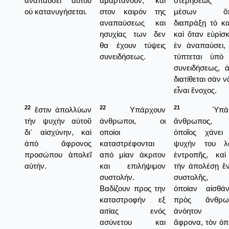
ἀναπαύσει αὐτοῦ
αμαρτάνουν, και
στερήσεως 
οὐ κατανυγήσεται.
στον καιρόν της
μέσων ὅπ
αναπαύσεως και
διαπράξῃ τὸ κ
ησυχίας των δεν
καὶ ὅταν εὑρίσκ
θα έχουν τύψεις
ἐν ἀναπαύσει,
συνειδήσεως.
τύπτεται ὑπὸ
συνειδήσεως, 
διατίθεται σὰν ν
εἶναι ἔνοχος.
22
22
21
ἔστιν ἀπολλύων
Υπάρχουν
Ὑπάρχ
τὴν ψυχὴν αὐτοῦ
άνθρωποι, οι
ἄνθρωπος
δι᾿ αἰσχύνην, καὶ
οποίοι
ὁποῖος χάνει
ἀπὸ ἄφρονος
καταστρέφονται
ψυχήν του λ
προσώπου ἀπολεῖ
από μίαν άκριτον
ἐντροπῆς, κα
αὐτήν.
και επιλήψιμον
τὴν ἀπολέσῃ ἕ
συστολήν.
συστολῆς, 
Βαδίζουν προς την
ὁποίαν αἰσθάν
καταστροφήν εξ
πρὸς ἄνθρω
αιτίας ενός
ἀνόητον 
ασύνετου και
ἄφρονα, τὸν ὁπ