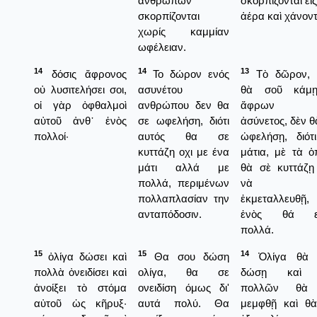
ανθρώπων
σκορπίζονται εἰς
σκορπίζονται
ἀέρα καὶ χάνοντ
χωρίς καμμίαν
ωφέλειαν.
14
14
13
δόσις ἄφρονος
Το δώρον ενός
Τὸ δῶρον, 
οὐ λυσιτελήσει σοι,
ασυνέτου
θὰ σοῦ κάμ
οἱ γὰρ ὀφθαλμοὶ
ανθρώπου δεν θα
ἄφρων κ
αὐτοῦ ἀνθ᾿ ἑνὸς
σε ωφελήση, διότι
ἀσύνετος, δὲν θ
πολλοί·
αυτός θα σε
ὠφελήσῃ, διότ
κυττάζη οχι με ένα
μάτια, μὲ τὰ ὁ
μάτι αλλά με
θὰ σὲ κυττάζῃ
πολλά, περιμένων
νὰ σ
πολλαπλασίαν την
ἐκμεταλλευθῇ, 
ανταπόδοσιν.
ἐνὸς θά εἶ
πολλά.
15
15
14
ὀλίγα δώσει καὶ
Θα σου δώση
Ὀλίγα θὰ 
πολλὰ ὀνειδίσει καὶ
ολίγα, θα σε
δώσῃ καὶ 
ἀνοίξει τὸ στόμα
ονειδίση όμως δι'
πολλῶν θὰ
αὐτοῦ ὡς κῆρυξ·
αυτά πολύ. Θα
μεμφθῇ καὶ θ