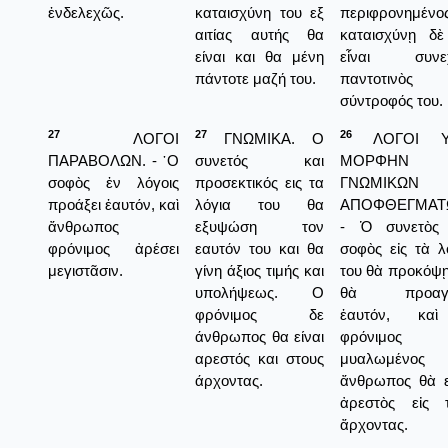
ἐνδελεχῶς.
καταισχύνη του εξ
περιφρονημένο
αιτίας αυτής θα
καταισχύνῃ δ
είναι και θα μένη
εἶναι συνε
πάντοτε μαζή του.
παντοτινὸς
σύντροφός του.
27
27
26
ΛΟΓΟΙ
ΓΝΩΜΙΚΑ. Ο
ΛΟΓΟΙ Υ
ΠΑΡΑΒΟΛΩΝ. - ῾Ο
συνετός και
ΜΟΡΦΗΝ
σοφὸς ἐν λόγοις
προσεκτικός εις τα
ΓΝΩΜΙΚΩΝ 
προάξει ἑαυτόν, καὶ
λόγια του θα
ΑΠΟΦΘΕΓΜΑΤ
ἄνθρωπος
εξυψώση τον
- Ὁ συνετὸς 
φρόνιμος ἀρέσει
εαυτόν του και θα
σοφὸς εἰς τὰ λ
μεγιστᾶσιν.
γίνη άξιος τιμής και
του θὰ προκόψῃ
υπολήψεως. Ο
θὰ προαγ
φρόνιμος δε
ἑαυτόν, κα
άνθρωπος θα είναι
φρόνιμος 
αρεστός και στους
μυαλωμένος
άρχοντας.
ἄνθρωπος θὰ ε
ἀρεστὸς εἰς 
ἄρχοντας.