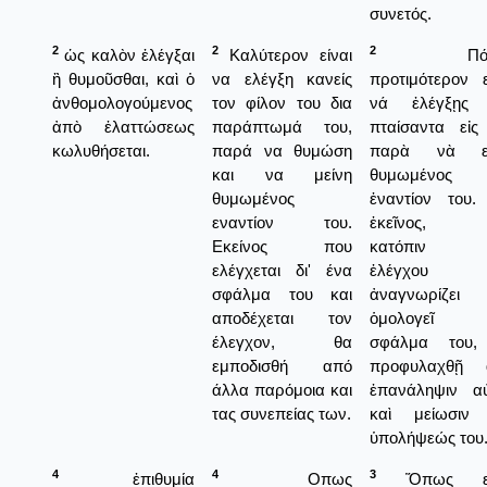
συνετός.
2
2
2
ὡς καλὸν ἐλέγξαι
Καλύτερον είναι
Πόσ
ἢ θυμοῦσθαι, καὶ ὁ
να ελέγξη κανείς
προτιμότερον ε
ἀνθομολογούμενος
τον φίλον του δια
νά ἐλέγξῃς 
ἀπὸ ἐλαττώσεως
παράπτωμά του,
πταίσαντα εἰς
κωλυθήσεται.
παρά να θυμώση
παρὰ νὰ εἶ
και να μείνη
θυμωμένος
θυμωμένος
ἐναντίον του.
εναντίον του.
ἐκεῖνος, 
Εκείνος που
κατόπιν 
ελέγχεται δι' ένα
ἐλέγχου
σφάλμα του και
ἀναγνωρίζει 
αποδέχεται τον
ὁμολογεῖ
έλεγχον, θα
σφάλμα του,
εμποδισθή από
προφυλαχθῇ 
άλλα παρόμοια και
ἐπανάληψιν α
τας συνεπείας των.
καὶ μείωσιν 
ὑπολήψεώς του
4
4
3
ἐπιθυμία
Οπως
Ὅπως εἶ