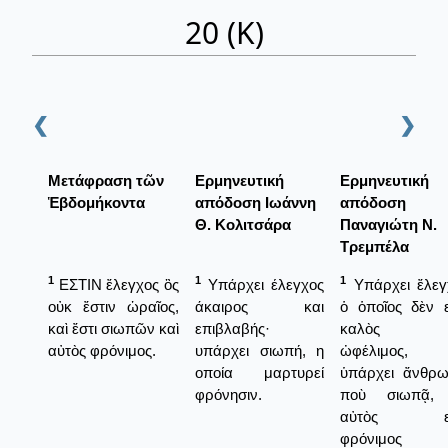
20 (Κ)
❮
❯
Μετάφραση τῶν
Ερμηνευτική
Ερμηνευτική
Ἑβδομήκοντα
απόδοση Ιωάννη
απόδοση
Θ. Κολιτσάρα
Παναγιώτη Ν.
Τρεμπέλα
1
1
1
ΕΣΤΙΝ ἔλεγχος ὃς
Υπάρχει έλεγχος
Υπάρχει ἔλεγ
οὐκ ἔστιν ὡραῖος,
άκαιρος και
ὁ ὁποῖος δὲν ε
καὶ ἔστι σιωπῶν καὶ
επιβλαβής·
καλὸς κ
αὐτὸς φρόνιμος.
υπάρχει σιωπή, η
ὠφέλιμος, 
οποία μαρτυρεί
ὑπάρχει ἄνθρ
φρόνησιν.
ποὺ σιωπᾷ, 
αὐτὸς εἶ
φρόνιμος 