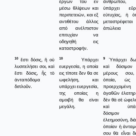
έργων του εν
ἀνθρώπου, 
μέσω θλίψεων και
ὑπάρχει εὔρ
περιπετειών, και εξ
εὐτυχίας, ἡ ὁ
αντιθέτου άλλος
μεταστρέφεται
από ανέλπιστον
ἀπώλεια
επιτυχίαν να
οδηγηθή εις
καταστροφήν.
10
10
9
ἔστι δόσις, ἣ οὐ
Υπάρχει
Ὑπάρχει δω
λυσιτελήσει σοι, καὶ
ευεργεσία, η οποία
καὶ δόσιμον
ἔστι δόσις, ἧς τὸ
εις τίποτε δεν θα σε
μέρους σου
ἀνταπόδομα
ωφελήση, και
ὁποία, ὡς
διπλοῦν.
υπάρχει ευεργεσία,
προερχομένη
της οποίας η
ἀγαθῶν ἐλατηρ
αμοιβή θα είναι
δὲν θὰ σὲ ὠφελ
μεγάλη.
καὶ ὑπάρ
δόσιμον 
ἐλεημοσύνη, διὰ
ὁποίαν ἡ ἀνταμ
σου θὰ εἶναι δ