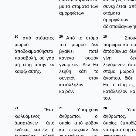
με τα στόματα των
συνεχίζεται ἀπ
αμορφώτων.
στόματα 
ἀμορφώτων 
ἀδιαπαιδαγωγή
20
20
19
ἀπὸ στόματος
Από το στόμα
Σπουδα
μωροῦ
του μωρού δεν
παροιμία καὶ σ
ἀποδοκιμασθήσεται
βγαίνει ποτέ
ἀπόφθεγμα δὲ
παραβολή, οὐ γὰρ
κανένα σοφόν
γίνῃ δεκ
μὴ εἴπῃ αὐτὴν ἐν
γνωμικόν. Δεν θα
λεγόμενον ἀπ
καιρῷ αὐτῆς.
λεχθή κάτι το
στόμα μωροῦ 
συνετόν στον
ἀνοήτου, διότι
κατάλληλον
θὰ τὸ εἴπῃ εἰς
καιρόν.
κατάλληλον κα
του.
21
21
20
῎Εστι
Υπάρχουν
Ὑπάρχ
κωλυόμενος
άνθρωποι, οι
ἄνθρωπος
ἁμαρτάνειν ἀπὸ
οποίοι από φόβον
ὁποῖος ἐμποδίζ
ἐνδείας, καὶ ἐν τῇ
και πτωχείαν δεν
να ἁμαρτήσῃ ἕ