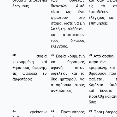
στόματι ἀποτρέπει
των συνετών
καὶ σὰν φίμω
ἐλεγμούς.
δικαστών. Αυτά
εἰς τὸ στ
είναι ως ένα
ἐμποδιζουν τ
φίμωτρον στο
ἐλέγχους καὶ
στόμα, ώστε να μη
ἐπιτιμήσεις.
λαλή την αλήθειαν,
και αποτρέπουν
τους δικαίους
ελέγχους.
30
30
29
σοφία
Σοφία κρυμμένη
Ἀπὸ σοφίαν,
κεκρυμμένη καὶ
και θησαυρός
παραμένει
θησαυρὸς ἀφανής,
αφανής ποίαν
κρυμμένη, καὶ
τίς ὠφέλεια ἐν
ωφέλειαν και τα
θησαυρόν, ποὺ
ἀμφοτέροις;
δύο ημπορούν να
φαίνεται, π
αποφέρουν στους
ὠφέλεια ὑπάρ
ανθρώπους;
καὶ δύναται
προέλθῃ καὶ ἀπ
δύο;
31
31
30
κρείσσων
Προτιμότερος
Προτιμότερος