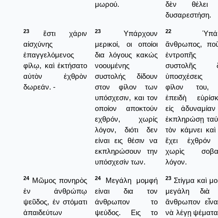
μωρού.
δὲν θέλει
δυσαρεστήση.
23
23
22
ἔστι χάριν
Υπάρχουν
Ὑπάρχ
αἰσχύνης
μερικοί, οι οποίοι
ἄνθρωπος, πο
ἐπαγγελόμενος
δια λόγους κακώς
ἐντροπῆς 
φίλῳ, καὶ ἐκτήσατο
νοουμένης
συστολῆς δί
αὐτὸν ἐχθρὸν
συστολής δίδουν
ὑποσχέσεις 
δωρεάν. -
στον φίλον των
φίλον του, 
υπόσχεσιν, και τον
ἐπειδὴ εὑρίσκ
οποίον αποκτούν
εἰς ἀδυναμία
εχθρόν, χωρίς
ἐκπληρώσῃ ταύ
λόγον, διότι δεν
τὸν κάμνει καὶ
είναι εις θέσιν να
ἔχει ἐχθρόν 
εκπληρώσουν την
χωρὶς σοβα
υπόσχεσίν των.
λόγον.
24
24
23
Μῶμος πονηρὸς
Μεγάλη μομφή
Στίγμα καὶ μ
ἐν ἀνθρώπῳ
είναι δια τον
μεγάλη διὰ 
ψεῦδος, ἐν στόματι
άνθρωπον το
ἄνθρωπον εἶνα
ἀπαιδεύτων
ψεύδος. Εις το
νὰ λέγῃ ψέματα·