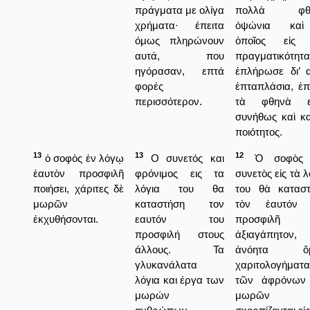
πράγματα με ολίγα
πολλὰ φθ
χρήματα· έπειτα
ὀψώνια κα
όμως πληρώνουν
ὁποῖος εἰς 
αυτά, που
πραγματικότητα
ηγόρασαν, επτά
ἐπλήρωσε δι’ 
φορές
ἑπταπλάσια, ἐπ
περισσότερον.
τὰ φθηνὰ εἶ
συνήθως καὶ κ
ποιότητος.
13
13
12
ὁ σοφὸς ἐν λόγῳ
Ο συνετός και
Ὁ σοφὸς 
ἑαυτὸν προσφιλῆ
φρόνιμος εις τα
συνετὸς εἰς τὰ λ
ποιήσει, χάριτες δὲ
λόγια του θα
του θὰ κατασ
μωρῶν
καταστήση τον
τὸν ἑαυτόν 
ἐκχυθήσονται.
εαυτόν του
προσφιλῆ 
προσφιλή στους
ἀξιαγάπητον,
άλλους. Τα
ἀνόητα ὅ
γλυκανάλατα
χαριτολογήματα
λόγια και έργα των
τῶν ἀφρόνων 
μωρών
μωρῶν