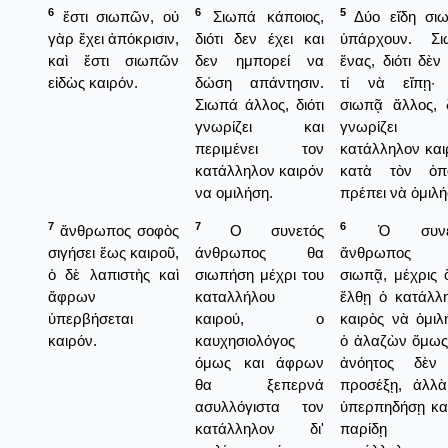
6
6
5
ἔστι σιωπῶν, οὐ
Σιωπά κάποιος,
Δύο εἴδη σι
γὰρ ἔχει ἀπόκρισιν,
διότι δεν έχει και
ὑπάρχουν. Σι
καὶ ἔστι σιωπῶν
δεν ημπορεί να
ἕνας, διότι δὲν 
εἰδὼς καιρόν.
δώση απάντησιν.
τί νὰ εἴπῃ· 
Σιωπά άλλος, διότι
σιωπᾷ ἄλλος, δ
γνωρίζει και
γνωρίζει 
περιμένει τον
κατάλληλον και
κατάλληλον καιρόν
κατὰ τὸν ὁπο
να ομιλήση.
πρέπει νὰ ὁμιλή
7
7
6
ἄνθρωπος σοφὸς
Ο συνετός
Ὁ συνετ
σιγήσει ἕως καιροῦ,
άνθρωπος θα
ἄνθρωπος
ὁ δὲ λαπιστὴς καὶ
σιωπήση μέχρι του
σιωπᾷ, μέχρις 
ἄφρων
καταλλήλου
ἔλθῃ ὁ κατάλλ
ὑπερβήσεται
καιρού, ο
καιρὸς νὰ ὁμιλ
καιρόν.
καυχησιολόγος
ὁ ἀλαζὼν ὅμως
όμως και άφρων
ἀνόητος δὲν
θα ξεπερνά
προσέξῃ, ἀλλ
ασυλλόγιστα τον
ὑπερπηδήσῃ κα
κατάλληλον δι'
παρίδῃ τ