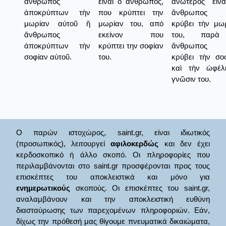
ἄνθρωπος
είναι ο άνθρωπος,
ἀνώτερος εἶν
ἀποκρύπτων τὴν
που κρύπτει την
ἄνθρωπος 
μωρίαν αὐτοῦ ἢ
μωρίαν του, από
κρύβει τὴν μω
ἄνθρωπος
εκείνον που
του, παρ
ἀποκρύπτων τὴν
κρύπτει την σοφίαν
ἄνθρωπος 
σοφίαν αὐτοῦ.
του.
κρύβει τὴν σο
καὶ τὴν ὠφέλ
γνῶσιν του.
Ο παρών ιστοχώρος, saint.gr, είναι ιδιωτικός
(προσωπικός), λειτουργεί
αφιλοκερδώς
και δεν έχει
κερδοσκοπικό ή άλλο σκοπό. Οι πληροφορίες που
περιλαμβάνονται στο saint.gr προσφέρονται προς τους
επισκέπτες του αποκλειστικά και μόνο για
ενημερωτικούς
σκοπούς. Οι επισκέπτες του saint.gr,
αναλαμβάνουν και την αποκλειστική ευθύνη
διασταύρωσης των παρεχομένων πληροφοριών. Εάν,
δίχως την πρόθεσή μας θίγουμε πνευματικά δικαιώματα,