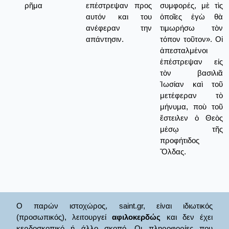
ρῆμα
επέστρεψαν προς
συμφορές, μὲ τὶς
αυτόν και του
ὁποῖες ἐγὼ θὰ
ανέφεραν την
τιμωρήσω τὸν
απάντησιν.
τόπον τοῦτον». Οἱ
ἀπεσταλμένοι
ἐπέστρεψαν εἰς
τὸν βασιλιᾶ
Ἰωσίαν καὶ τοῦ
μετέφεραν τὸ
μήνυμα, ποὺ τοῦ
ἔστειλεν ὁ Θεὸς
μέσῳ τῆς
προφήτιδος
Ὄλδας.
Ο παρών ιστοχώρος, saint.gr, είναι ιδιωτικός
(προσωπικός), λειτουργεί
αφιλοκερδώς
και δεν έχει
κερδοσκοπικό ή άλλο σκοπό. Οι πληροφορίες που