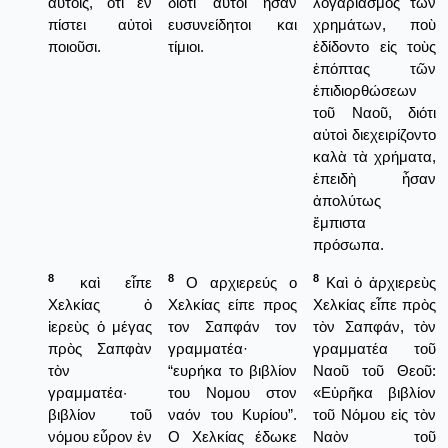
αὐτοῖς, ὅτι ἐν
διότι αυτοί ήσαν
λογαριασμὸς τῶν
πίστει αὐτοὶ
ευσυνείδητοι και
χρημάτων, ποὺ
ποιοῦσι.
τίμιοι.
ἐδίδοντο εἰς τοὺς
ἐπόπτας τῶν
ἐπιδιορθώσεων
τοῦ Ναοῦ, διότι
αὐτοὶ διεχειρίζοντο
καλὰ τὰ χρήματα,
ἐπειδὴ ἦσαν
ἀπολύτως
ἔμπιστα
πρόσωπα.
8
8
8
καὶ εἶπε
Ο αρχιερεύς ο
Καὶ ὁ ἀρχιερεὺς
Χελκίας ὁ
Χελκίας είπε προς
Χελκίας εἶπε πρὸς
ἱερεὺς ὁ μέγας
τον Σαπφάν τον
τὸν Σαπφάν, τὸν
πρὸς Σαπφὰν
γραμματέα·
γραμματέα τοῦ
τὸν
“ευρήκα το βιβλίον
Ναοῦ τοῦ Θεοῦ:
γραμματέα·
του Νομου στον
«Εὑρῆκα βιβλίον
βιβλίον τοῦ
ναόν του Κυρίου”.
τοῦ Νόμου εἰς τὸν
νόμου εὗρον ἐν
Ο Χελκίας έδωκε
Ναὸν τοῦ