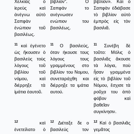
Χελκίας ὁ
βιβλίον”. Ο
βιβλίον». Καὶ ὁ
ἱερεὺς καὶ
Σαπφάν το
Σαπφὰν ἐδιάβασε
ἀνέγνω αὐτὸ
ανέγνωσεν
τὸ βιβλίον αὐτὸ
Σαπφὰν
ενώπιον του
ἐμπρὸς εἰς τὸν
ἐνώπιον τοῦ
βασιλέως.
βασιλιᾶ.
βασιλέως.
11
11
11
καὶ ἐγένετο
Ο βασιλεύς,
Συνέβη δὲ
ὡς ἤκουσεν ὁ
όταν ήκουσε τους
τοῦτο: Μόλις ὁ
βασιλεὺς τοὺς
λόγους τους
βασιλιᾶς ἄκουσε
λόγους τοῦ
γραμμένους στο
τὰ λόγια, ποὺ
βιβλίου τοῦ
βιβλίον του Νομου,
ἦσαν γραμμένα
νόμου, καὶ
συνεταράχθη και
εἰς τὸ βιβλίον τοῦ
διέρρηξε τὰ
διέρρηξε τα ιμάτια
Νόμου, ἔσχισε τὰ
ἱμάτια ἑαυτοῦ.
αυτού.
ροῦχα του ἀπὸ
φόβον καὶ
βαθεῖαν
συγκίνησιν.
12
12
12
καὶ
Διέταξε δε ο
Καὶ ὁ βασιλιᾶς
ἐνετείλατο ὁ
βασιλεύς τον
γεμᾶτος