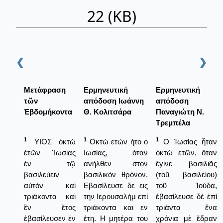
22 (ΚΒ)
❮
❯
Μετάφραση
Ερμηνευτική
Ερμηνευτική
τῶν
απόδοση Ιωάννη
απόδοση
Ἑβδομήκοντα
Θ. Κολιτσάρα
Παναγιώτη Ν.
Τρεμπέλα
1
1
1
ΥΙΟΣ ὀκτὼ
Οκτώ ετών ήτο ο
Ο Ἰωσίας ἦταν
ἐτῶν ᾿Ιωσίας
Ιωσίας, όταν
ὀκτὼ ἐτῶν, ὅταν
ἐν τῷ
ανήλθεν στον
ἔγινε βασιλιᾶς
βασιλεύειν
βασιλικόν θρόνον.
(τοῦ βασιλείου)
αὐτὸν καὶ
Εβασίλευσε δε εις
τοῦ Ἰούδα,
τριάκοντα καὶ
την Ιερουσαλήμ επί
ἐβασίλευσε δὲ ἐπὶ
ἓν ἔτος
τριάκοντα και εν
τριάντα ἕνα
ἐβασίλευσεν ἐν
έτη. Η μητέρα του
χρόνια μὲ ἔδραν