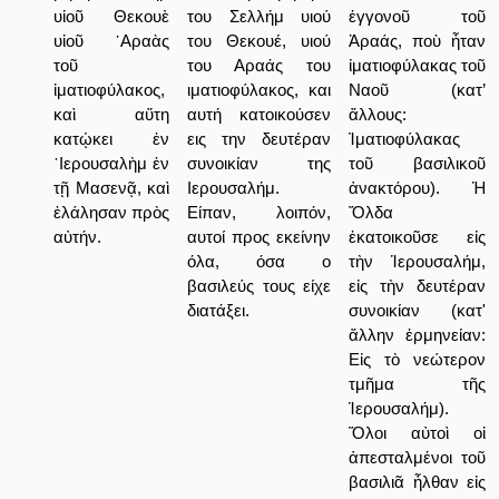
υἱοῦ Θεκουὲ
του Σελλήμ υιού
ἐγγονοῦ τοῦ
υἱοῦ ᾿Αραὰς
του Θεκουέ, υιού
Ἀραάς, ποὺ ἦταν
τοῦ
του Αραάς του
ἰματιοφύλακας τοῦ
ἱματιοφύλακος,
ιματιοφύλακος, και
Ναοῦ (κατ’
καὶ αὕτη
αυτή κατοικούσεν
ἄλλους:
κατῴκει ἐν
εις την δευτέραν
Ἰματιοφύλακας
῾Ιερουσαλὴμ ἐν
συνοικίαν της
τοῦ βασιλικοῦ
τῇ Μασενᾷ, καὶ
Ιερουσαλήμ.
ἀνακτόρου). Ἡ
ἐλάλησαν πρὸς
Είπαν, λοιπόν,
Ὄλδα
αὐτήν.
αυτοί προς εκείνην
ἑκατοικοῦσε εἰς
όλα, όσα ο
τὴν Ἱερουσαλήμ,
βασιλεύς τους είχε
εἰς τὴν δευτέραν
διατάξει.
συνοικίαν (κατ'
ἄλλην ἑρμηνείαν:
Εἰς τὸ νεώτερον
τμῆμα τῆς
Ἱερουσαλήμ).
Ὅλοι αὐτοὶ οἱ
ἀπεσταλμένοι τοῦ
βασιλιᾶ ἦλθαν εἰς