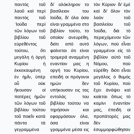
παντὸς τοῦ
δι' ολόκληρον το
τὸν Κύριον δι’ ἐμὲ
λαοῦ καὶ περὶ
βασίλειον του
καὶ δι’ ὅλον τὸν
παντὸς τοῦ
Ιούδα, δι' όλα όσα
λαὸν τοῦ
᾿Ιούδα περὶ
είναι γραμμένα στο
βασιλείου τοῦ
τῶν λόγων τοῦ
βιβλίον τούτο, το
Ἰούδα, διὰ τὸ
βιβλίου τοῦ
οποίον ανευρέθη,
περιεχόμενον τῶν
εὑρεθέντος
διότι από αυτό
λόγων, ποὺ εἶναι
τούτου, ὅτι
φαίνεται ότι είναι
γραμμένοι εἰς τὸ
μεγάλη ἡ ὀργὴ
τρομερά αναμμένη
βιβλίον αὐτὸ τοῦ
Κυρίου ἡ
εναντίον μας η
Νόμου, ποὺ
ἐκκεκαυμένη
οργή του Κυρίου,
εὑρέθη· διότι εἶναι
ἐν ἡμῖν, ὑπὲρ
επειδή οι πρόγονοι
μεγάλος ὁ θυμὸς
οὗ οὐκ
ημών δεν
τοῦ Κυρίου, ποὺ
ἤκουσαν οἱ
υπήκουσαν εις τας
ἔχει ἀνάψει καὶ
πατέρες ἡμῶν
εντολάς του
καίεται ὅπως τὸ
τῶν λόγων τοῦ
βιβλίου τούτου να
καμίνι ἐναντίον
βιβλίου τούτου
τηρήσουν και
μας, ἐπειδὴ οἱ
τοῦ ποιεῖν κατὰ
εφαρμόσουν όλα,
προπάτορές μας
πάντα τὰ
όσα είναι
δὲν
γεγραμμένα
γραμμένα μέσα εις
ἐσυμμορφώθησαν