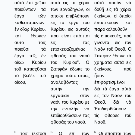
αὐτὸ ἐπὶ χεῖρα
αυτό εις τα χέρια
αὐτὸ ποσὸν νὰ
ποιούντων τὰ
των εργοδηγών, οι
δοθῇ εἰς τὰ χέρια
ἔργα τῶν
οποίοι επιβλέπουν
ἐκείνων, οἱ ὁποῖοι
καθεσταμένων
εις τα έργα του
ἐποπτεύουν καὶ
ἐν οἴκῳ Κυρίου.
Κυρίου, εις αυτούς
παρακολουθοῦν
καὶ ἔδωκεν
που είναι επόπται
τὶς ἐπισκευές, ποὺ
αὐτὸ τοῖς
εις τας
γίνονται εἰς τὸν
ποιοῦσι τὰ
επισκευαζομένας
Ναὸν τοῦ Θεοῦ. Ὁ
ἔργα τοῖς ἐν
φθοράς του ναού
Σαπφὰν ἔδωκε τὰ
οἴκῳ Κυρίου
του Κυρίου”. Ο
χρήματα αὐτὰ εἰς
τοῦ κατισχῦσαι
Σαπφάν έδωκε το
ἐκείνους, ποὺ
τὸ βεδὲκ τοῦ
χρήμα τούτο στους
ἦσαν
οἴκου,
αναλαβόντας
ἐπιφορτισμένοι
αυτήν την
διὰ τὰ ἔργα αὐτὰ
εργασίαν στον
εἰς τὸν Ναὸν τοῦ
ναόν του Κυρίου με
Θεοῦ, διὰ νὰ
την εντολήν, να
Ἐπιδιορθώσουν
επιδιορθώσουν τας
τὶς φθορὲς τοῦ
φθοράς του ναού.
Ναοῦ.
6
6
6
τοῖς τέκτοσι
Οι επί των
Οἱ ἐπόπται τῶν