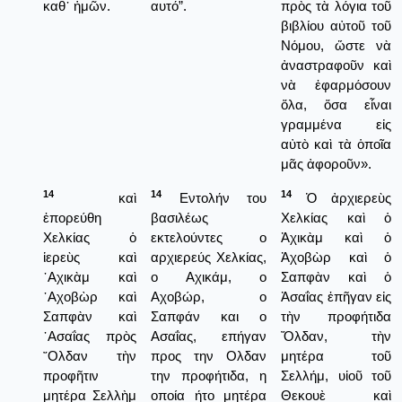
καθ᾿ ἡμῶν.
αυτό”.
πρὸς τὰ λόγια τοῦ
βιβλίου αὐτοῦ τοῦ
Νόμου, ὥστε νὰ
ἀναστραφοῦν καὶ
νὰ ἐφαρμόσουν
ὅλα, ὅσα εἶναι
γραμμένα εἰς
αὐτὸ καὶ τὰ ὁποῖα
μᾶς ἀφοροῦν».
14
14
14
καὶ
Εντολήν του
Ὁ ἀρχιερεὺς
ἐπορεύθη
βασιλέως
Χελκίας καὶ ὁ
Χελκίας ὁ
εκτελούντες ο
Ἀχικὰμ καὶ ὁ
ἱερεὺς καὶ
αρχιερεύς Χελκίας,
Ἀχοβὼρ καὶ ὁ
᾿Αχικὰμ καὶ
ο Αχικάμ, ο
Σαπφὰν καὶ ὁ
᾿Αχοβὼρ καὶ
Αχοβώρ, ο
Ἀσαΐας ἐπῆγαν εἰς
Σαπφὰν καὶ
Σαπφάν και ο
τὴν προφήτιδα
᾿Ασαΐας πρὸς
Ασαΐας, επήγαν
Ὄλδαν, τὴν
῎Ολδαν τὴν
προς την Ολδαν
μητέρα τοῦ
προφῆτιν
την προφήτιδα, η
Σελλήμ, υἱοῦ τοῦ
μητέρα Σελλὴμ
οποία ήτο μητέρα
Θεκουὲ καὶ