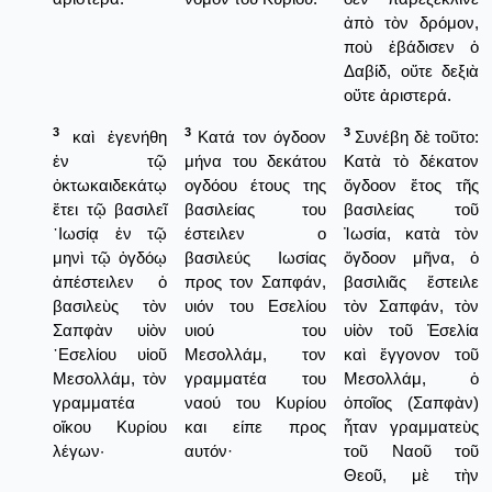
ἀπὸ τὸν δρόμον,
ποὺ ἐβάδισεν ὁ
Δαβίδ, οὔτε δεξιὰ
οὔτε ἀριστερά.
3
3
3
καὶ ἐγενήθη
Κατά τον όγδοον
Συνέβη δὲ τοῦτο:
ἐν τῷ
μήνα του δεκάτου
Κατὰ τὸ δέκατον
ὀκτωκαιδεκάτῳ
ογδόου έτους της
ὄγδοον ἔτος τῆς
ἔτει τῷ βασιλεῖ
βασιλείας του
βασιλείας τοῦ
᾿Ιωσίᾳ ἐν τῷ
έστειλεν ο
Ἰωσία, κατὰ τὸν
μηνὶ τῷ ὀγδόῳ
βασιλεύς Ιωσίας
ὄγδοον μῆνα, ὁ
ἀπέστειλεν ὁ
προς τον Σαπφάν,
βασιλιᾶς ἔστειλε
βασιλεὺς τὸν
υιόν του Εσελίου
τὸν Σαπφάν, τὸν
Σαπφὰν υἱὸν
υιού του
υἱὸν τοῦ Ἐσελία
᾿Εσελίου υἱοῦ
Μεσολλάμ, τον
καὶ ἔγγονον τοῦ
Μεσολλάμ, τὸν
γραμματέα του
Μεσολλάμ, ὁ
γραμματέα
ναού του Κυρίου
ὁποῖος (Σαπφὰν)
οἴκου Κυρίου
και είπε προς
ἦταν γραμματεὺς
λέγων·
αυτόν·
τοῦ Ναοῦ τοῦ
Θεοῦ, μὲ τὴν