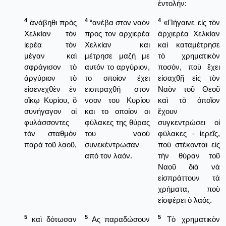
ἐντολήν:
4
4
4
ἀνάβηθι πρὸς
“ανέβα στον ναόν
«Πήγαινε εἰς τὸν
Χελκίαν τὸν
προς τον αρχιερέα
ἀρχιερέα Χελκίαν
ἱερέα τὸν
Χελκίαν και
καὶ καταμέτρησε
μέγαν καὶ
μέτρησε μαζή με
τὸ χρηματικὸν
σφράγισον τὸ
αυτόν το αργύριον,
ποσόν, ποὺ ἔχει
ἀργύριον τὸ
το οποίον έχει
εἰσαχθῇ εἰς τὸν
εἰσενεχθὲν ἐν
εισπραχθή στον
Ναὸν τοῦ Θεοῦ
οἴκῳ Κυρίου, ὃ
νσον του Κυρίου
καὶ τὸ ὁποῖον
συνήγαγον οἱ
και το οποίον οι
ἔχουν
φυλάσσοντες
φύλακες της θύρας
συγκεντρώσει οἱ
τὸν σταθμὸν
του ναού
φύλακες - ἱερεῖς,
παρὰ τοῦ λαοῦ,
συνεκέντρωσαν
ποὺ στέκονται εἰς
από τον λαόν.
τὴν θύραν τοῦ
Ναοῦ διὰ νὰ
εἰσπράττουν τὰ
χρήματα, ποὺ
εἰσφέρει ὁ λαός.
5
5
5
καὶ δότωσαν
Ας παραδώσουν
Τὸ χρηματικὸν