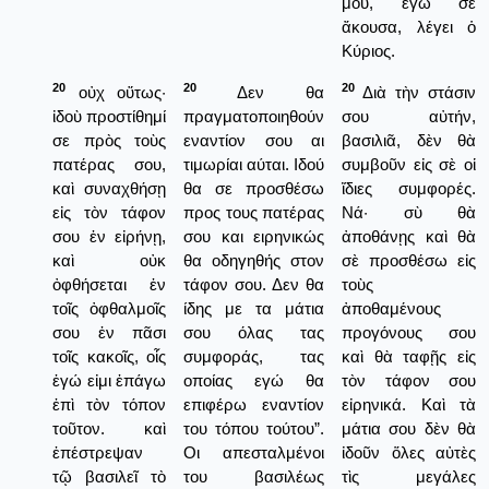
μου, ἐγὼ σὲ
ἄκουσα, λέγει ὁ
Κύριος.
20
20
20
οὐχ οὕτως·
Δεν θα
Διὰ τὴν στάσιν
ἰδοὺ προστίθημί
πραγματοποιηθούν
σου αὐτήν,
σε πρὸς τοὺς
εναντίον σου αι
βασιλιᾶ, δὲν θὰ
πατέρας σου,
τιμωρίαι αύται. Ιδού
συμβοῦν εἰς σὲ οἱ
καὶ συναχθήσῃ
θα σε προσθέσω
ἴδιες συμφορές.
εἰς τὸν τάφον
προς τους πατέρας
Νά· σὺ θὰ
σου ἐν εἰρήνῃ,
σου και ειρηνικώς
ἀποθάνῃς καὶ θὰ
καὶ οὐκ
θα οδηγηθής στον
σὲ προσθέσω εἰς
ὀφθήσεται ἐν
τάφον σου. Δεν θα
τοὺς
τοῖς ὀφθαλμοῖς
ίδης με τα μάτια
ἀποθαμένους
σου ἐν πᾶσι
σου όλας τας
προγόνους σου
τοῖς κακοῖς, οἷς
συμφοράς, τας
καὶ θὰ ταφῇς εἰς
ἐγώ εἰμι ἐπάγω
οποίας εγώ θα
τὸν τάφον σου
ἐπὶ τὸν τόπον
επιφέρω εναντίον
εἰρηνικά. Καὶ τὰ
τοῦτον. καὶ
του τόπου τούτου”.
μάτια σου δὲν θὰ
ἐπέστρεψαν
Οι απεσταλμένοι
ἰδοῦν ὅλες αὐτὲς
τῷ βασιλεῖ τὸ
του βασιλέως
τὶς μεγάλες