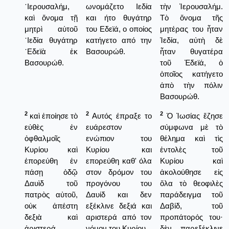
῾Ιερουσαλήμ,
ωνομάζετο Ιεδία
τὴν Ἱερουσαλήμ.
καὶ ὄνομα τῇ
και ήτο θυγάτηρ
Τὸ ὄνομα τῆς
μητρὶ αὐτοῦ
του Εδεϊά, ο οποίος
μητέρας του ἦταν
᾿Ιεδία θυγάτηρ
κατήγετο από την
Ἰεδία, αὐτὴ δὲ
᾿Εδεϊὰ ἐκ
Βασουρώθ.
ἦταν θυγατέρα
Βασουρώθ.
τοῦ Ἐδεϊά, ὁ
ὁποῖος κατήγετο
ἀπὸ τὴν πόλιν
Βασουρώθ.
2
2
2
καὶ ἐποίησε τὸ
Αυτός έπραξε το
Ὁ Ἰωσίας ἔζησε
εὐθὲς ἐν
ευάρεστον
σύμφωνα μὲ τὸ
ὀφθαλμοῖς
ενώπιον του
θέλημα καὶ τὶς
Κυρίου καὶ
Κυρίου και
ἐντολὲς τοῦ
ἐπορεύθη ἐν
επορεύθη καθ' όλα
Κυρίου καὶ
πάσῃ ὁδῷ
στον δρόμον του
ἀκολούθησε εἰς
Δαυὶδ τοῦ
προγόνου του
ὅλα τὸ θεοφιλὲς
πατρὸς αὐτοῦ,
Δαυίδ και δεν
παράδειγμα τοῦ
οὐκ ἀπέστη
εξέκλινε δεξιά και
Δαβίδ, τοῦ
δεξιὰ καὶ
αριστερά από τον
προπάτορός του·
ἀριστερά.
νόμον του Κυρίου.
δὲν παρεξέκλινε