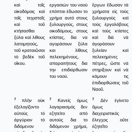
καὶ τοῖς
εργασιών του ναού
ἔργων ἔδωσαν τὰ
οἰκοδόμοις καὶ
επόπται έδωσαν το
χρήματα εἰς τοὺς
τοῖς τειχισταῖς
χρήμα αυτό στους
ξυλουργοὺς καὶ
καὶ τοῦ
ξυλουργούς, στους
τοὺς ἐργολάβους
κτήσασθαι
οικοδόμους, στους
καὶ τοὺς κτίστες
ξύλα καὶ λίθους
κτίστας, δια να
καὶ διὰ νὰ
λατομητούς,
αγοράσουν ξύλα
ἀγοράσουν
τοῦ κραταιῶσαι
και λίθους
ξυλείαν καὶ
τὸ βεδὲκ τοῦ
πελεκημένους,
πελεκημένες
οἴκου.
απαραιτήτους δια
πέτρες, ὥστε νὰ
την επιδιόρθωσιν
στηρίξουν καὶ νὰ
του ναού.
κάμουν τις
ἐπιδιορθώσεις τοῦ
Ναοῦ.
7
7
7
πλὴν οὐκ
Κανείς όμως
Δὲν ἐγίνετο
ἐξελογίζοντο
λογαριασμός δεν
ὅμως
αὐτοὺς τὸ
εζητείτο από
διαχειριστικὸς
ἀργύριον τὸ
αυτούς δια το
ἔλεγχος οὔτε
διδόμενον
διδόμενον χρήμα,
ἐζητεῖτο