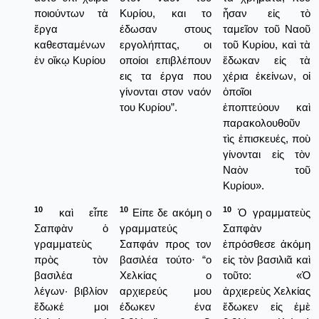
ποιούντων τὰ
Κυρίου, και το
ἦσαν εἰς τὸ
ἔργα
έδωσαν στους
ταμεῖον τοῦ Ναοῦ
καθεσταμένων
εργολήπτας, οι
τοῦ Κυρίου, καὶ τὰ
ἐν οἴκῳ Κυρίου
οποίοι επιβλέπουν
ἔδωκαν εἰς τὰ
εις τα έργα που
χέρια ἐκείνων, οἱ
γίνονται στον ναόν
ὁποῖοι
του Κυρίου”.
ἐποπτεύουν καὶ
παρακολουθοῦν
τὶς ἐπισκευές, ποὺ
γίνονται εἰς τὸν
Ναὸν τοῦ
Κυρίου».
10
10
10
καὶ εἶπε
Είπε δε ακόμη ο
Ὁ γραμματεὺς
Σαπφὰν ὁ
γραμματεύς
Σαπφὰν
γραμματεὺς
Σαπφάν προς τον
ἐπρόσθεσε ἀκόμη
πρὸς τὸν
βασιλέα τούτο· “ο
εἰς τὸν βασιλιᾶ καὶ
βασιλέα
Χελκίας ο
τοῦτο: «Ὁ
λέγων· βιβλίον
αρχιερεύς μου
ἀρχιερεὺς Χελκίας
ἔδωκέ μοι
έδωκεν ένα
ἔδωκεν εἰς ἐμὲ