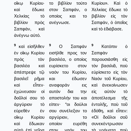
οἴκῳ Κυρίου·
το βιβλίον τούτο
Κυρίου». Καὶ ὁ
καὶ ἔδωκε
στον Σαπφάν, ο
Χελκίας ἔδωκε τὸ
Χελκίας τὸ
οποίος και το
βιβλίον εἰς τὸν
βιβλίον πρὸς
ανέγνωσε.
Σαπφάν, ὁ ὁποῖος
Σαπφάν, καὶ
καὶ τὸ ἐδιάβασε.
ἀνέγνω αὐτό.
9
9
9
καὶ εἰσῆλθεν
Ο Σαπφάν
Κατόπιν ὁ
ἐν οἴκῳ Κυρίου
εισήλθε προς τον
Σαπφὰν
πρὸς τὸν
βασιλέα, ο οποίος
παρουσιάσθη εἰς
βασιλέα καὶ
ευρίσκετο στον
τὸν βασιλιᾶ, ποὺ
ἀπέστρεψε τῷ
ναόν του Κυρίου,
εὑρίσκετο εἰς τὸν
βασιλεῖ ρῆμα
και έδωσεν
Ναὸν τοῦ Κυρίου,
καὶ εἶπεν·
αναφοράν εις
καὶ ἀνεκοίνωσεν
ἐχώνευσαν οἱ
αυτόν δια την
εἰς αὐτὸν τὸ
δοῦλοί σου τὸ
αποστολήν του και
ἀποτέλεσμα τῆς
ἀργύριον τὸ
είπεν· “οι δούλοι
ἐντολῆς, ποὺ τοῦ
εὑρεθὲν ἐν
σου συνέλεξαν το
ἐδόθη, καὶ εἶπεν:
οἴκῳ Κυρίου
αργύριον, το
«Οἱ δοῦλοι σοῦ
καὶ ἔδωκαν
οποίον ευρέθη
συνεκέντρωσαν
αὐτὸ ἐπὶ χεῖρα
στον ναόν του
τὰ χρήματα, ποὺ