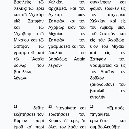
βασιλεὺς τῷ
Χελκίαν τον
συγκίνησιν καὶ
Χελκίᾳ τῷ ἱερεῖ
αρχιερέα, και τον
φόβον ἔδωκεν εἰς
καὶ τῷ ᾿Αχικὰμ
Αχικάμ υιόν
τὸν ἀρχιερέα
υἱῷ Σαπφὰν
Σαπφάν, και τον
Χελκίαν καὶ εἰς
καὶ τῷ
Αχοβώρ υιόν του
τὸν Ἀχικάμ, υἱὸν
᾿Αχοβὼρ υἱῷ
Μιχαίου, τον
τοῦ Σαπφάν, καὶ
Μιχαίου καὶ τῷ
Σαπφάν τον
εἰς τὸν Ἀχοβώρ,
Σαπφὰν τῷ
γραμματέα και τον
υἱὸν τοῦ Μιχαία,
γραμματεῖ καὶ
δούλον του
καὶ εἰς τὸν
τῷ ᾿Ασαΐᾳ
βασιλέως Ασαΐα
Σαπφὰν τὸν
δούλῳ τοῦ
λέγων·
γραμματέα καὶ εἰς
βασιλέως
τὸν Ἀσαΐαν, τὸν
λέγων·
δοῦλον
(ἀκόλουθόν) του
βασιλιᾶ, τὴν
ἐντολήν:
13
13
13
δεῦτε
“πηγαίνετε και
«Ἐμπρός,
ἐκζητήσατε τὸν
ερωτήσατε τον
πηγαίνετε,
Κύριον περὶ
Κυριον δι' εμέ, δι'
ἐρωτῆστε καὶ
ἐμοῦ καὶ περὶ
όλον τον λαόν και
συμβουλευθῆτε