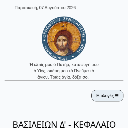
Παρασκευή, 07 Αυγούστου 2026
Ἡ ἐλπίς μου ὁ Πατήρ, καταφυγή μου
ὁ Υἱός, σκέπη μου τὸ Πνεῦμα τὸ
ἅγιον, Τριὰς ἁγία, δόξα σοι.
Επιλογές ☰
ΒΑΣΙΛΕΙΩΝ Δ' - ΚΕΦΑΛΑΙΟ