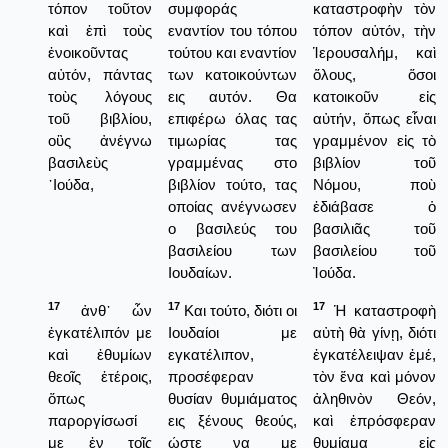
τόπον τοῦτον
συμφοράς
καταστροφὴν τὸν
καὶ ἐπὶ τοὺς
εναντίον του τόπου
τόπον αὐτόν, τὴν
ἐνοικοῦντας
τούτου και εναντίον
Ἱερουσαλήμ, καὶ
αὐτόν, πάντας
των κατοικούντων
ὅλους, ὅσοι
τοὺς λόγους
εις αυτόν. Θα
κατοικοῦν εἰς
τοῦ βιβλίου,
επιφέρω όλας τας
αὐτήν, ὅπως εἶναι
οὓς ἀνέγνω
τιμωρίας τας
γραμμένον εἰς τὸ
βασιλεὺς
γραμμένας στο
βιβλίον τοῦ
᾿Ιούδα,
βιβλίον τούτο, τας
Νόμου, ποὺ
οποίας ανέγνωσεν
ἐδιάβασε ὁ
ο βασιλεύς του
βασιλιᾶς τοῦ
βασιλείου των
βασιλείου τοῦ
Ιουδαίων.
Ἰούδα.
17
17
17
ἀνθ᾿ ὧν
Και τούτο, διότι οι
Ἡ καταστροφὴ
ἐγκατέλιπόν με
Ιουδαίοι με
αὐτὴ θὰ γίνῃ, διότι
καὶ ἐθυμίων
εγκατέλιπον,
ἐγκατέλειψαν ἐμέ,
θεοῖς ἑτέροις,
προσέφεραν
τὸν ἕνα καὶ μόνον
ὅπως
θυσίαν θυμιάματος
ἀληθινὸν Θεόν,
παροργίσωσί
εις ξένους θεούς,
καὶ ἐπρόσφεραν
με ἐν τοῖς
ώστε να με
θυμίαμα εἰς