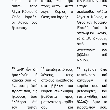
ἐρεῖτε πρὸς
αυτού, θα πήτε
τὸν Κύριον, νὰ τοῦ
αὐτόν· τάδε
προς αυτόν· Αυτά
εἰπῆτε τὰ
λέγει Κύριος ὁ
λέγει Κυριος ο
ἀκόλουθα: «Αὐτὰ
Θεὸς ᾿Ισραήλ·
Θεός του Ισραήλ·
λέγει ὁ Κύριος, ὁ
οἱ λόγοι, οὓς
Θεὸς τὸν Ἰσραήλ·
ἤκουσας,
Ἐπειδὴ ἀπὸ τὰ
ἀπειλητικὰ λόγια,
τὰ ὁποῖα ἄκουσες
ἀπὸ τὴν
ἀνάγνωσιν τοῦ
βιβλίου τοῦ
Νόμου,
19
19
19
ἀνθ᾿ ὧν ὅτι
Επειδή από τους
ἐγέμισε ἀπὸ
ἡπαλύνθη ἡ
λόγους, τους
ταπείνωσιν καὶ
καρδία σου καὶ
οποίους εδιάβασες
κατάνυξιν ἡ
ἐνετράπης ἀπὸ
στο βιβλίον του
καρδιά σου καὶ
προσώπου, ὡς
Νομου συνεκινήθη
μετενόησες καὶ
ἤκουσας ὅσα
βαθύτατα προς
ἐταπεινώθης καὶ
ἐλάλησα ἐπὶ
μετάνοιαν η καρδία
ἄλλαξε ὄψιν τὸ
τὸν τόπον
σου και
πρόσωπόν σου,