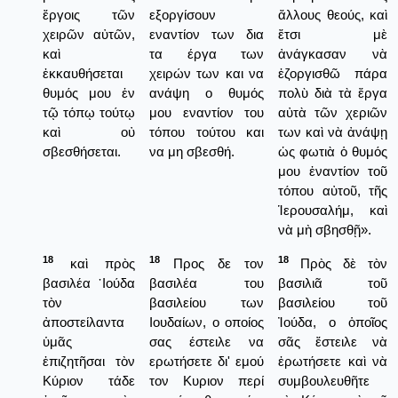
ἔργοις τῶν
εξοργίσουν
ἄλλους θεούς, καὶ
χειρῶν αὐτῶν,
εναντίον των δια
ἔτσι μὲ
καὶ
τα έργα των
ἀνάγκασαν νὰ
ἐκκαυθήσεται
χειρών των και να
ἐζοργισθῶ πάρα
θυμός μου ἐν
ανάψη ο θυμός
πολὺ διὰ τὰ ἔργα
τῷ τόπῳ τούτῳ
μου εναντίον του
αὐτὰ τῶν χεριῶν
καὶ οὐ
τόπου τούτου και
των καὶ νὰ ἀνάψῃ
σβεσθήσεται.
να μη σβεσθή.
ὡς φωτιὰ ὁ θυμός
μου ἐναντίον τοῦ
τόπου αὐτοῦ, τῆς
Ἱερουσαλήμ, καὶ
νὰ μὴ σβησθῇ».
18
18
18
καὶ πρὸς
Προς δε τον
Πρὸς δὲ τὸν
βασιλέα ᾿Ιούδα
βασιλέα του
βασιλιᾶ τοῦ
τὸν
βασιλείου των
βασιλείου τοῦ
ἀποστείλαντα
Ιουδαίων, ο οποίος
Ἰούδα, ο ὁποῖος
ὑμᾶς
σας έστειλε να
σᾶς ἔστειλε νὰ
ἐπιζητῆσαι τὸν
ερωτήσετε δι' εμού
ἐρωτήσετε καὶ νὰ
Κύριον τάδε
τον Κυριον περί
συμβουλευθῆτε