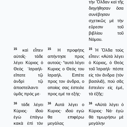
τὴν Ὄλδαν καὶ τῆς
διηγήθησαν ὅσα
συνέβησαν
σχετικῶς μὲ τὴν
εὕρεσιν τοῦ
βιβλίου τοῦ
Νόμου.
15
15
15
καὶ εἶπεν
Η προφήτις
Ἡ Ὄλδα τοὺς
αὐτοῖς· τάδε
απήντησε προς
εἶπεν: «Αὐτὰ λέγει
λέγει Κύριος ὁ
αυτούς· “αυτά λέγει
ὁ Κύριος, ὁ Θεὸς
Θεὸς ᾿Ισραήλ·
Κυριος ο Θεός του
τοῦ Ἰσραὴλ· πέστε
εἴπατε τῷ
Ισραήλ. Ειπέτε
εἰς τὸν ἄνδρα (τὸν
ἀνδρὶ τῷ
προς τον άνδρα, ο
βασιλιᾶ), ποὺ σᾶς
ἀποστείλαντι
οποίος σας έστειλε
ἔστειλεν εἰς ἐμέ,
ὑμᾶς πρός με·
προς εμέ τα εξής·
τὰ ἑξῆς:
16
16
16
τάδε λέγει
Αυτά λέγει ο
«Αὐτὰ λέγει ὁ
Κύριος· ἰδοὺ
Κυριος· ιδού εγώ
Κύριος· Νά· ἐγὼ
ἐγὼ ἐπάγω
θα επιφέρω
θὰ τιμωρήσω μὲ
κακὰ ἐπὶ τὸν
μεγάλας
μεγάλην