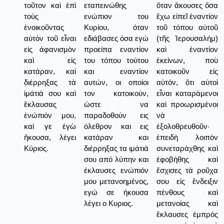
τοῦτον καὶ ἐπὶ
εταπεινώθης
ὅταν ἄκουσες ὅσα
τοὺς
ενώπιον του
ἔχω εἰπεῖ ἐναντίον
ἐνοικοῦντας
Κυρίου, όταν
τοῦ τόπου αὐτοῦ
αὐτὸν τοῦ εἶναι
εδιάβασες όσα εγώ
(τῆς Ἱερουσαλήμ)
εἰς ἀφανισμὸν
προείπα εναντίον
καὶ ἐναντίον
καὶ εἰς
του τόπου τούτου
ἐκείνων, ποὺ
κατάραν, καὶ
και εναντίον
κατοικοῦν εἰς
διέρρηξας τὰ
αυτών, οι οποίοι
αὐτόν, ὅτι αὐτοὶ
ἱμάτιά σου καὶ
τον κατοικούν,
εἶναι καταράμενοι
ἔκλαυσας
ώστε να
καὶ προωρισμένοι
ἐνώπιόν μου,
παραδοθούν εις
νὰ
καί γε ἐγὼ
όλεθρον και εις
ἐξολοθρευθοῦν·
ἤκουσα, λέγει
κατάραν και
ἐπειδὴ λοιπὸν
Κύριος.
διέρρηξας τα ιμάτιά
συνεταράχθης καὶ
σου από λύπην και
ἐφοβήθης καὶ
έκλαυσες ενώπιόν
ἔσχισες τὰ ροῦχα
μου μετανοημένος,
σου εἰς ἔνδειξιν
εγώ σε ήκουσα
πένθους καὶ
λέγει ο Κυριος.
μετανοίας καὶ
ἔκλαυσες ἐμπρός