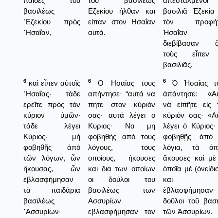
παῖδες τοῦ
του βασιλέως
ἀπεσταλμένοι 
βασιλέως
Εζεκίου ήλθαν και
βασιλιᾶ Ἐζεκία 
᾿Εζεκίου πρὸς
είπαν στον Ησαΐαν
τὸν προφήτ
῾Ησαΐαν,
αυτά.
Ἡσαΐαν κ
διεβίβασαν 
τοὺς εἶπεν
βασιλιᾶς.
6
6
6
καὶ εἶπεν αὐτοῖς
Ο Ησαΐας τους
Ὁ Ἡσαΐας τ
῾Ησαΐας· τάδε
απήντησε· “αυτά να
ἀπάντησε: «Α
ἐρεῖτε πρὸς τὸν
πητε στον κύριόν
νὰ εἰπῆτε εἰς 
κύριον ὑμῶν·
σας· αυτά λέγει ο
κύριόν σας· «Α
τάδε λέγει
Κυριος· Να μη
λέγει ὁ Κύριος·
Κύριος· μὴ
φοβηθής από τους
φοβηθῇς ἀπὸ
φοβηθῇς ἀπὸ
λόγους, τους
λόγια, τὰ ὁπ
τῶν λόγων, ὧν
οποίους, ήκουσες
ἄκουσες καὶ μὲ
ἤκουσας, ὧν
και δια των οποίων
ὁποῖα μέ (ὀνείδι
ἐβλασφήμησαν
οι δούλοι του
καὶ μ
τὰ παιδάρια
βασιλέως των
ἐβλασφήμησαν
βασιλέως
Ασσυρίων
δοῦλοι τοῦ βασι
᾿Ασσυρίων·
εβλασφήμησαν τον
τῶν Ἀσσυρίων.