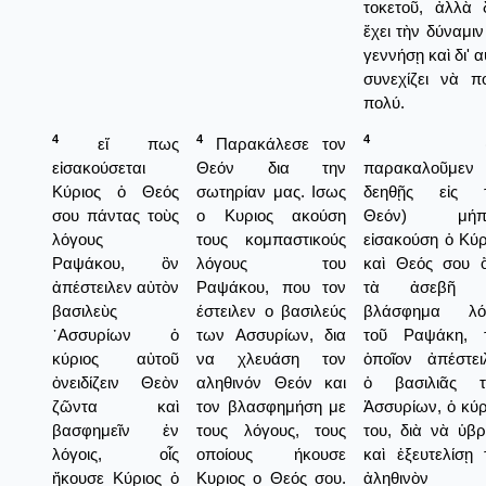
τοκετοῦ, ἀλλὰ 
ἔχει τὴν δύναμιν
γεννήσῃ καὶ δι' 
συνεχίζει νὰ π
πολύ.
4
4
4
εἴ πως
Παρακάλεσε τον
(Σ
εἰσακούσεται
Θεόν δια την
παρακαλοῦμεν
Κύριος ὁ Θεός
σωτηρίαν μας. Ισως
δεηθῇς εἰς 
σου πάντας τοὺς
ο Κυριος ακούση
Θεόν) μήπ
λόγους
τους κομπαστικούς
εἰσακούση ὁ Κύρ
Ραψάκου, ὃν
λόγους του
καὶ Θεός σου 
ἀπέστειλεν αὐτὸν
Ραψάκου, που τον
τὰ ἀσεβῆ κ
βασιλεὺς
έστειλεν ο βασιλεύς
βλάσφημα λό
᾿Ασσυρίων ὁ
των Ασσυρίων, δια
τοῦ Ραψάκη, 
κύριος αὐτοῦ
να χλευάση τον
ὁποῖον ἀπέστει
ὀνειδίζειν Θεὸν
αληθινόν Θεόν και
ὁ βασιλιᾶς 
ζῶντα καὶ
τον βλασφημήση με
Ἀσσυρίων, ὁ κύρ
βασφημεῖν ἐν
τους λόγους, τους
του, διὰ νὰ ὑβρ
λόγοις, οἷς
οποίους ήκουσε
καὶ ἐξευτελίσῃ 
ἤκουσε Κύριος ὁ
Κυριος ο Θεός σου.
ἀληθινὸν κ