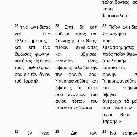
ταλανίζοντας σ
κόρη μ
Ἱερουσαλήμ.
22
22
22
τίνα ὠνείδισας
Είπε δε κατ'
Ποῖον ὠνείδισ
καὶ τίνα
ευθείαν προς τον
Σενναχηρίμ, 
ἐβλασφήμησας;
Σενναχηρίμ ο Θεός·
ποῖον
καὶ ἐπὶ τίνα
“Ποίον εχλεύασες
ἐβλασφήμησες; 
ὕψωσας φωνήν;
και ύβρισες;
πρὸς ποῖον ὕψω
καὶ ᾖρας εἰς ὕψος
Εναντίον τίνος
ἀπειλητικὴν 
τοὺς ὀφθαλμούς
ύψωσες αλαζονικήν
ἐπιτακτικὴν 
σου εἰς τὸν ἅγιον
την φωνήν σου;
φωνήν σο
τοῦ ᾿Ισραήλ.
Υπερηφανεύθης και
Ὑπερηφανεύθης
ύψωσες τα μάτια
καὶ ἐσήκωσ
σου εναντίον του
ὑψηλὰ κ
αγίου τόπου του
ἀγέρωχα τὰ μά
Ισραηλιτικού λαού.
σου ἐναντίον 
ἁγίου Θεοῦ 
Ἰσραήλ!»
23
23
23
ἐν χειρὶ
Δια των
Ναί· ἐσήκω