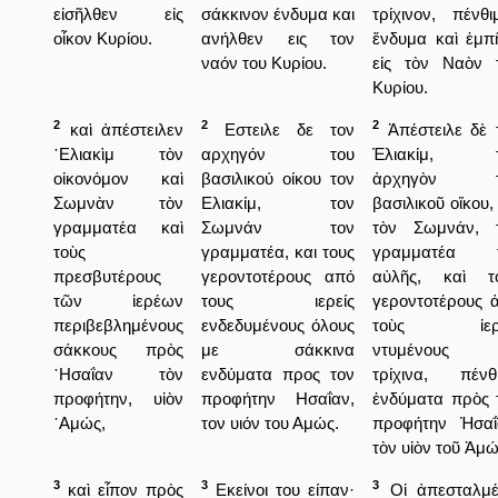
εἰσῆλθεν εἰς
σάκκινον ένδυμα και
τρίχινον, πένθι
οἶκον Κυρίου.
ανήλθεν εις τον
ἔνδυμα καὶ ἐμπ
ναόν του Κυρίου.
εἰς τὸν Ναὸν 
Κυρίου.
2
2
2
καὶ ἀπέστειλεν
Εστειλε δε τον
Ἀπέστειλε δὲ 
῾Ελιακὶμ τὸν
αρχηγόν του
Ἐλιακίμ, τ
οἰκονόμον καὶ
βασιλικού οίκου τον
ἀρχηγὸν τ
Σωμνὰν τὸν
Ελιακίμ, τον
βασιλικοῦ οἴκου,
γραμματέα καὶ
Σωμνάν τον
τὸν Σωμνάν, 
τοὺς
γραμματέα, και τους
γραμματέα τ
πρεσβυτέρους
γεροντοτέρους από
αὐλῆς, καὶ τ
τῶν ἱερέων
τους ιερείς
γεροντοτέρους 
περιβεβλημένους
ενδεδυμένους όλους
τοὺς ἱερε
σάκκους πρὸς
με σάκκινα
ντυμένους 
῾Ησαΐαν τὸν
ενδύματα προς τον
τρίχινα, πένθ
προφήτην, υἱὸν
προφήτην Ησαΐαν,
ἐνδύματα πρὸς 
᾿Αμώς,
τον υιόν του Αμώς.
προφήτην Ἡσαΐ
τὸν υἱὸν τοῦ Ἀμώ
3
3
3
καὶ εἶπον πρὸς
Εκείνοι του είπαν·
Οἱ ἀπεσταλμέ