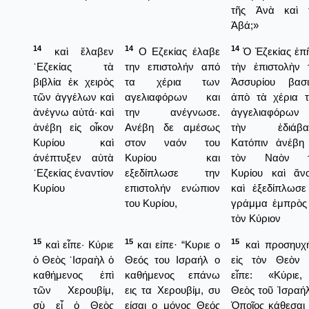
τῆς Ἀνὰ καὶ 
Ἀβά;»
14
14
14
καὶ ἔλαβεν
Ο Εζεκίας έλαβε
Ὁ Ἐζεκίας ἐπ
᾿Εζεκίας τὰ
την επιστολήν από
τὴν ἐπιστολὴν 
βιβλία ἐκ χειρὸς
τα χέρια των
Ἀσσυρίου βασι
τῶν ἀγγέλων καὶ
αγελιαφόρων και
ἀπὸ τὰ χέρια 
ἀνέγνω αὐτά· καὶ
την ανέγνωσε.
ἀγγελιαφόρων 
ἀνέβη εἰς οἶκον
Ανέβη δε αμέσως
τὴν ἐδιάβασ
Κυρίου καὶ
στον ναόν του
Κατόπιν ἀνέβη 
ἀνέπτυξεν αὐτὰ
Κυρίου και
τὸν Ναὸν τ
᾿Εζεκίας ἐναντίον
εξεδίπλωσε την
Κυρίου καὶ ἄνο
Κυρίου
επιστολήν ενώπιον
καὶ ἐξεδίπλωσε
του Κυρίου,
γράμμα ἐμπρὸς 
τὸν Κύριον
15
15
15
καὶ εἶπε· Κύριε
και είπε· “Κυριε ο
καὶ προσηυχ
ὁ Θεὸς ᾿Ισραὴλ ὁ
Θεός του Ισραήλ ο
εἰς τὸν Θεὸν 
καθήμενος ἐπὶ
καθήμενος επάνω
εἶπε: «Κύριε
τῶν Χερουβίμ,
εις τα Χερουβίμ, συ
Θεὸς τοῦ Ἰσραήλ
σὺ εἶ ὁ Θεὸς
είσαι ο μόνος Θεός
Ὁποῖος κάθεσαι 