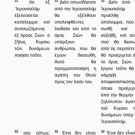
31
31
31
ὅτι ἐξ
Διότι οπωσδήποτε
Διότι ἀπὸ 
῾Ιερουσαλὴμ
από την Ιερουσαλήμ
Ἱερουσαλὴμ 
ἐξελεύσεται
θα εξέλθουν
προέλθῃ 
κατάλειμμα καὶ
υπολειφθέντες
ὑπόλειμμα, ποὺ
ἀνασῳζόμενος
Ιουδαίοι και από το
σωθῇ καὶ 
ἐξ ὄρους Σιών· ὁ
όρος Σιών θα
αὐξηθῇ, καὶ αὐ
ζῆλος Κυρίου
υπάρξουν
ποὺ θὰ διασ
τῶν δυνάμεων
άνθρωποι, που θα
ἀπὸ τὶς περιπέτε
ποιήσει τοῦτο.
έχουν διασωθή.
θὰ προέρχεται 
Αυτό θα
τὸ ὅρος Σιών.
πραγματοποιήση η
ἔργον τοῦτο θὰ
αγάπη του Θεού
κάμῃἡἢ
προς τον λαόν του.
ἀποφασιστικότης
ὁποία προέρχε
ἀπὸ τὴν θερμὴν 
ζηλότυπον ἀγά
τοῦ Κυρίου 
δυνάμεων ὑπὲρ 
Ἱερουσαλήμ.
32
32
32
οὐχ οὕτως;
Ετσι δεν είναι;
Ἔτσι δὲν εἶναι