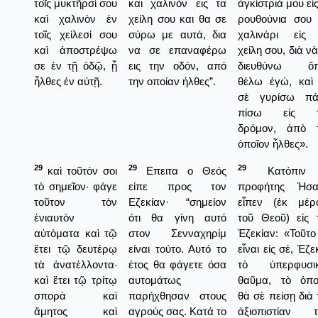
τοῖς μυκτῆρσί σου
και χαλινόν εις τα
ἀγκίστριά μου εἰ
καὶ χαλινὸν ἐν
χείλη σου και θα σε
ρουθούνια σου 
τοῖς χείλεσί σου
σύρω με αυτά, δια
χαλινάρι εἰς
καὶ ἀποστρέψω
να σε επαναφέρω
χείλη σου, διὰ ν
σε ἐν τῇ ὁδῷ, ᾗ
εις την οδόν, από
διευθύνω ὅπ
ἦλθες ἐν αὐτῇ.
την οποίαν ήλθες”.
θέλω ἐγώ, καὶ
σὲ γυρίσω πά
πίσω εἰς τ
δρόμον, ἀπὸ 
ὁποῖον ἦλθες».
29
29
29
καὶ τοῦτόν σοι
Επειτα ο Θεός
Κατόπιν
τὸ σημεῖον· φάγε
είπε προς τον
προφήτης Ἡσα
τοῦτον τὸν
Εζεκίαν· “σημείον
εἶπεν (ἐκ μέρ
ἐνιαυτὸν
ότι θα γίνη αυτό
τοῦ Θεοῦ) εἰς 
αὐτόματα καὶ τῷ
στον Σενναχηρίμ
Ἐζεκίαν: «Τοῦτο
ἔτει τῷ δευτέρῳ
είναι τούτο. Αυτό το
εἶναι εἰς σέ, Ἐζε
τὰ ἀνατέλλοντα·
έτος θα φάγετε όσα
τὸ ὑπερφυσι
καὶ ἔτει τῷ τρίτῳ
αυτομάτως
θαῦμα, τὸ ὁπο
σπορὰ καὶ
παρήχθησαν στους
θὰ σὲ πείσῃ διὰ 
ἄμητος καὶ
αγρούς σας. Κατά το
ἀξιοπιστίαν 