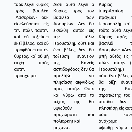
τάδε λέγει Κύριος
Διότι αυτά λέγει ο
Κύριος 
πρὸς βασιλέα
Κυριος προς τον
ὑπερΑσπίση
᾿Ασσυρίων· οὐκ
βασιλέα των
πράγματι τ
εἰσελεύσεται εἰς
Ασσυρίων· Δεν θα
Ἱερουσαλὴμ καὶ 
τὴν πόλιν ταύτην
εισέλθη αυτός εις
τοῦτο αὐτὰ λέγε
καὶ οὐ τοξεύσει
την πόλιν
Κύριος πρὸς 
ἐκεῖ βέλος, καὶ οὐ
Ιερουσαλήμ ούτε και
βασιλιᾶ τ
προφθάσει αὐτὴν
ένα βέλος δεν θα
Ἀσσυρίων: «Δὲν
θυρεός, καὶ οὐ μὴ
τοξεύση εναντίον
μπῇ αὐτὸς εἰς 
ἐκχέῃ πρὸς
της. Κανείς
πόλιν αὐτήν (
αὐτὴν
ασπιδοφόρος δεν θα
Ἱερουσαλήμ) 
πρόσχωμα·
προλάβη να
οὔτε ἕνα βέλος 
πλησίαση αιφνιδίως
θὰ ρίξῃ ἐναντ
προς αυτήν. Ούτε
της. Κανε
και γύρω από το
στρατιώτης του
τείχος της θα
ἀσπίδα δὲν 
υψωθούν
πλησιάσῃ εἰς αὐτ
προχώματα και
οὔτε κανέ
πολιορκητικαί
ἀνάχωμα 
μηχαναί.
ὑψωθῇ γύρω τ