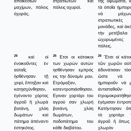
ἀποικεσιῶν
στρατιωτών και
της ὑψώματα, 
μαχίμων, πόλεις
πόλεις οχυραί.
τὰ ὁποῖα ἠμπορ
ὀχυράς.
νὰ μάχωντ
στρατιωτικὲς
μονάδες, καὶ ἀκ
τὴν μετέβαλα 
ὠχυρωμένες
πόλεις.
26
26
26
καὶ οἱ
Ετσι οι κάτοικοι
Ἔτσι οἱ κάτοι
ἐνοικοῦντες ἐν
των χωρών αυτών
τῶν χωρῶν αὐ
αὐταῖς
ησθένησαν εμπρός
ἀδυνάτισαν τόσ
ἠσθένησαν τῇ
εις την δύναμίν μου.
ὥστε νὰ 
χειρί, ἔπτηξαν καὶ
Ετρόμαξαν,
ἠμποροῦν νὰ 
κατῃσχύνθησαν,
κατεντροπιάσθησαν.
ἀντισταθοῦν·
ἐγένοντο χόρτος
Εγιναν χορτάρι του
ἐτρομοκρατήθησ
ἀγροῦ ἢ χλωρὰ
αγρού σαν χλωρή
ἐγέμισαν ἐντροπ
βοτάνη, χλόη
βοτάνη, χλόη
Κατήντησαν ὅ
δωμάτων καὶ
δωμάτων,
τὸ χορτάρι 
πάτημα ἀπέναντι
ποδοπάτημα του
ἀγροῦ ἢ ὅπως
ἑστηκότος.
κάθε διαβάτου.
χλωρὸν κ