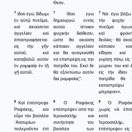
Θεόν.
7
7
7
ἰδοὺ ἐγὼ δίδωμι
Ιδού εγώ
Νά· ἐγὼ βάζω 
ἐν αὐτῷ πνεῦμα,
δημιουργώ εντός
τὴν ψυχήν τ
καὶ ἀκούσεται
αυτού τέτοιαν
πνεῦμα ἀγων
ἀγγελίαν καὶ
ψυχικήν διάθεσιν,
καὶ φρόνη
ἀποστραφήσεται
ώστε θα ακούση
δειλίας· θὰ ἀκο
εἰς τὴν γῆν
κάποιαν αγγελίαν
κάποιαν κακ
αὐτοῦ, καὶ
και θα αναγκασθή
εἴδησιν καὶ
καταβαλῶ αὐτὸν
να επιστρέψη εις την
γυρίσῃ πίσῳ εἰς 
ἐν ρομφαίᾳ ἐν τῇ
πατρίδα του. Εκεί δε
χώραν του καὶ ἐ
γῇ αὐτοῦ.
θα εξοντώσω αυτόν
εἰς τὴν ἰδίαν 
δια ρομφαίας”.
πατρίδα θὰ 
καταστρέψω 
μάχαιραν».
8
8
8
Καὶ ἐπέστρεψε
Ο Ραψάκης
Ὁ Ραψάκη
Ραψάκης, καὶ
επέστρεψεν από την
χωρὶς νὰ ἐπιτ
εὗρε τὸν βασιλέα
Ιερουσαλήμ και
κατὰ τ
᾿Ασσυρίων
συνήντησε τον
Ἱερουσαλήμ,
πολεμοῦντα ἐπὶ
βασιλέα των
ἐπέστρεψεν εἰς 