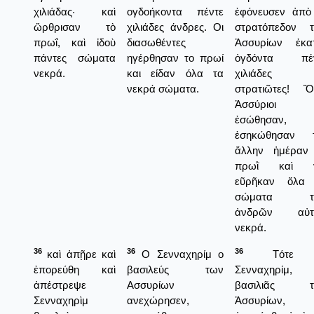
χιλιάδας· καὶ
ογδοήκοντα πέντε
ἐφόνευσεν ἀπὸ
ὤρθρισαν τὸ
χιλιάδες άνδρες. Οι
στρατόπεδον 
πρωΐ, καὶ ἰδοὺ
διασωθέντες
Ἀσσυρίων ἑκα
πάντες σώματα
ηγέρθησαν το πρωί
ὀγδόντα πέν
νεκρά.
και είδαν όλα τα
χιλιάδες
νεκρά σώματα.
στρατιῶτες! Ὅ
Ἀσσύριοι
ἐσώθησαν,
ἐσηκώθησαν 
ἄλλην ἡμέραν
πρωῒ καὶ ν
εῦρῆκαν ὅλα
σώματα τ
ἀνδρῶν αὐτ
νεκρά.
36
36
36
καὶ ἀπῇρε καὶ
Ο Σενναχηρίμ ο
Τότε 
ἐπορεύθη καὶ
βασιλεύς των
Σενναχηρίμ,
ἀπέστρεψε
Ασσυρίων
βασιλιᾶς τ
Σενναχηρὶμ
ανεχώρησεν,
Ἀσσυρίων,