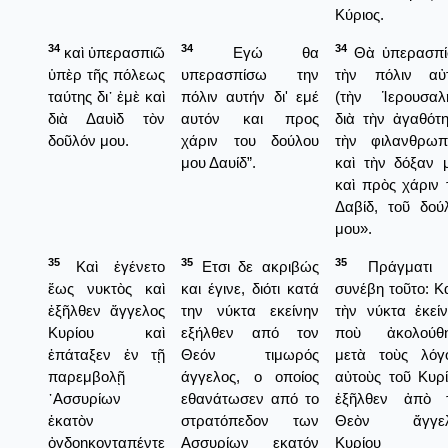
Κύριος.
34
34
34
καὶ ὑπερασπιῶ
Εγώ θα
Θὰ ὑπερασπ
ὑπὲρ τῆς πόλεως
υπερασπίσω την
τὴν πόλιν αὐ
ταύτης δι᾿ ἐμὲ καὶ
πόλιν αυτήν δι' εμέ
(τὴν Ἱερουσαλ
διὰ Δαυὶδ τὸν
αυτόν και προς
διὰ τὴν ἀγαθότη
δοῦλόν μου.
χάριν του δούλου
τὴν φιλανθρωπ
μου Δαυίδ”.
καὶ τὴν δόξαν 
καὶ πρὸς χάριν 
Δαβίδ, τοῦ δού
μου».
35
35
35
Καὶ ἐγένετο
Ετσι δε ακριβώς
Πράγματι 
ἕως νυκτὸς καὶ
και έγινε, διότι κατά
συνέβη τοῦτο: Κ
ἐξῆλθεν ἄγγελος
την νύκτα εκείνην
τὴν νύκτα ἐκείν
Κυρίου καὶ
εξήλθεν από τον
ποὺ ἀκολούθ
ἐπάταξεν ἐν τῇ
Θεόν τιμωρός
μετὰ τοὺς λόγ
παρεμβολῇ
άγγελος, ο οποίος
αὐτοὺς τοῦ Κυρί
᾿Ασσυρίων
εθανάτωσεν από το
ἐξῆλθεν ἀπὸ 
ἑκατὸν
στρατόπεδον των
Θεὸν ἄγγελ
ὀγδοηκονταπέντε
Ασσυρίων εκατόν
Κυρίου κ