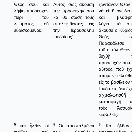
Θεός σου, καὶ
Αυτός ίσως ακούση
ζωντανὸν Θεὸν 
λήψῃ προσευχὴν
την προσευχήν σου
νὰ εἰπῇ ὀνειδιστ
περὶ τοῦ
και θα σώση τους
καὶ βλάσφη
λείμματος τοῦ
απολειφθέντας εις
λόγια, τὰ ὁπ
εὑρισκομένου.
την Ιερουσαλήμ
ἄκουσε ὁ Κύριος
Ιουδαίους”.
Θεός σο
Παρακάλεσε 
τοῦτο τὸν Θεὸν
δεχθῇ τ
προσευχήν σου δ
αὐτούς, ποὺ ἔχ
ἀπομείνει ἐλεύθε
εἰς τὸ βασίλειον
Ἰούδα καὶ δὲν ἔχ
αἰχμαλωτισθ
κατασφαγῇ ἀ
τοὺς Ἀσσυρί
εἰσβολεῖς.
5
5
5
καὶ ἦλθον οἱ
Οι απεσταλμένοι
Καὶ ἦλθαν 