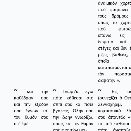
ἀναιμικὸν χορτά
ποὺ φυτρώνει 
τοὺς δρόμους
ὅπως τὸ χορτά
ποὺ φυτρών
ἐπάνω εἰς 
δώματα καὶ 
στέγες καὶ δὲν ἔ
ρίζες βαθειές,
ὁποῖα
καταπατοῦνται 
τὸν περαστι
διαβάτην ».
27
27
27
καὶ τὴν
Γνωρίζω εγώ
Εἰς αὐ
καθέδραν σου
πότε κάθεσαι στο
(συνεχίζει ὁ Θεό
καὶ τὴν ἔξοδόν
σπίτι σου και πότε
Σενναχηρίμ,
σου ἔγνων καὶ
βγαίνεις. Ολην σου
κομπαστικὰ λό
τὸν θυμόν σου
την ζωήν γνωρίζω,
σου ἀπαντῶ: «
ἐπ᾿ ἐμέ,
όπως και τον θυμόν
τὸ ποὺ κάθεσαι 
σου εναντίον μου.
πότε ἀναπαύε