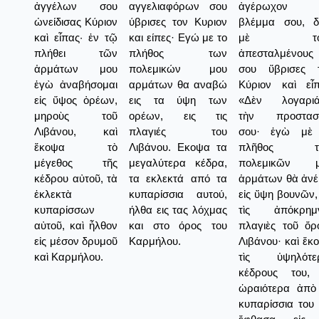
ἀγγέλων σου
αγγελιαφόρων σου
ἀγέρωχον 
ὠνείδισας Κύριον
ύβρισες τον Κυριον
βλέμμα σου, δι
καὶ εἶπας· ἐν τῷ
και είπες· Εγώ με το
μὲ το
πλήθει τῶν
πλήθος των
ἀπεσταλμένους
ἁρμάτων μου
πολεμικών μου
σου ὕβρισες 
ἐγὼ ἀναβήσομαι
αρμάτων θα αναβώ
Κύριον καὶ εἶπ
εἰς ὕψος ὀρέων,
εις τα ύψη των
«Δὲν λογαρι
μηροὺς τοῦ
ορέων, εις τις
τὴν προστασ
Λιβάνου, καὶ
πλαγιές του
σου· ἐγὼ μὲ
ἔκοψα τὸ
Λιβάνου. Εκοψα τα
πλῆθος τ
μέγεθος τῆς
μεγαλύτερα κέδρα,
πολεμικῶν μ
κέδρου αὐτοῦ, τὰ
τα εκλεκτά από τα
ἁρμάτων θὰ ἀν
ἐκλεκτὰ
κυπαρίσσια αυτού,
εἰς ὕψη βουνῶν, 
κυπαρίσσων
ήλθα εις τας λόχμας
τὶς ἀπόκρημ
αὐτοῦ, καὶ ἦλθον
και στο όρος του
πλαγιὲς τοῦ ὄρ
εἰς μέσον δρυμοῦ
Καρμήλου.
Λιβάνου· καὶ ἔκ
καὶ Καρμήλου.
τὶς ὑψηλότε
κέδρους του,
ὡραιότερα ἀπὸ
κυπαρίσσια του 