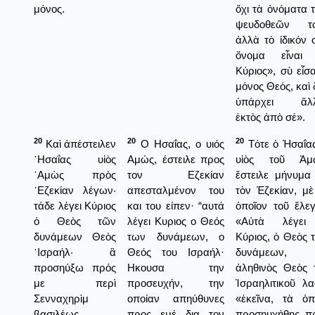
μόνος.
ὄχι τὰ ὀνόματα 
ψευδοθεῶν τ
ἀλλὰ τὸ ἰδικόν 
ὄνομα εἶναι
Κύριος», σὺ εἶσα
μόνος Θεός, καὶ 
ὑπάρχει ἄλλ
ἐκτὸς ἀπὸ σέ».
20
20
20
Καὶ ἀπέστειλεν
Ο Ησαΐας, ο υιός
Τότε ὁ Ἡσαΐας
῾Ησαΐας υἱὸς
Αμώς, έστειλε προς
υἱὸς τοῦ Ἀμ
᾿Αμὼς πρὸς
τον Εζεκίαν
ἔστειλε μήνυμα 
᾿Εζεκίαν λέγων·
απεσταλμένον του
τὸν Ἐζεκίαν, μὲ
τάδε λέγει Κύριος
και του είπεν· “αυτά
ὁποῖον τοῦ ἔλεγ
ὁ Θεὸς τῶν
λέγει Κυριος ο Θεός
«Αὐτὰ λέγει
δυνάμεων Θεὸς
των δυνάμεων, ο
Κύριος, ὁ Θεὸς 
᾿Ισραήλ· ἃ
Θεός του Ισραήλ·
δυνάμεων,
προσηύξω πρός
Ηκουσα την
ἀληθινὸς Θεὸς 
με περὶ
προσευχήν, την
Ἰσραηλιτικοῦ λα
Σενναχηρὶμ
οποίαν απηύθυνες
«ἐκεῖνα, τὰ ὁπ
βασιλέως
προς εμέ δια τον
προσηυχήθης π