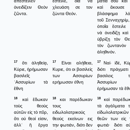
ἀπέστειλεν
έστειλε, δια να
μάτια σου καὶ 
ὀνειδίζειν Θεὸν
χλευάση σε τον
καὶ ἄκουσε 
ζῶντα.
ζώντα Θεόν.
βλάσφημα λό
τοῦ Σενναχηρίμ,
ὁποῖα ἔστειλε 
νὰ ὀνειδίζῃ καὶ
ὑβρίζῃ τὸν Θε
τὸν ζωντανὸν 
ἀληθινόν.
17
17
17
ὅτι ἀληθείᾳ,
Είναι αλήθεια,
Ναί· ἰδέ, Κύρ
Κύριε, ἠρήμωσαν
Κυριε, ότι οι βασιλείς
διότι πράγματι
βασιλεῖς
των Ασσυρίων
βασιλεις τ
᾿Ασσυρίων τὰ
ερήμωσαν έθνη
Ἀσσυρίων
ἔθνη
ἐρήμωσαν τὰ ἔθ
18
18
18
καὶ ἔδωκαν
και παρέδωκαν
καὶ παρέδω
τοὺς θεοὺς
τους
τὰ ἀγάλματα 
αὐτῶν εἰς τὸ πῦρ,
ειδωλολατρικούς
εἰδωλολατρικῶν
ὅτι οὐ θεοί εἰσιν,
θεούς εκείνων εις
θεῶν των εἰς 
ἀλλ᾿ ἢ ἔργα
την φωτιάν, διότι δεν
φωτιά· διότι αὐ