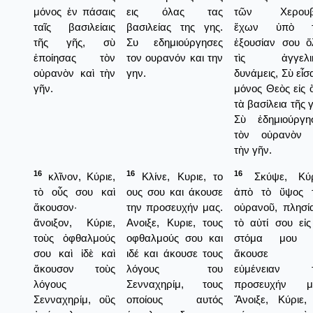
μόνος ἐν πάσαις
εις όλας τας
τῶν Χερουβί
ταῖς βασιλείαις
βασιλείας της γης.
ἔχων ὑπὸ τ
τῆς γῆς, σὺ
Συ εδημιούργησες
ἐξουσίαν σου ὅ
ἐποίησας τὸν
τον ουρανόν και την
τὶς ἀγγελικ
οὐρανὸν καὶ τὴν
γην.
δυνάμεις, Σὺ εἶσ
γῆν.
μόνος Θεὸς εἰς 
τὰ βασίλεια τῆς 
Σὺ ἐδημιούργη
τὸν οὐρανὸν 
τὴν γῆν.
16
16
16
κλῖνον, Κύριε,
Κλίνε, Κυριε, το
Σκύψε, Κύρ
τὸ οὖς σου καὶ
ους σου και άκουσε
ἀπὸ τὸ ὕψος 
ἄκουσον·
την προσευχήν μας.
οὐρανοῦ, πλησί
ἄνοιξον, Κύριε,
Ανοιξε, Κυριε, τους
τὸ αὐτί σου εἰς
τοὺς ὀφθαλμούς
οφθαλμούς σου και
στόμα μου κ
σου καὶ ἰδὲ καὶ
ιδέ και άκουσε τους
ἄκουσε 
ἄκουσον τοὺς
λόγους του
εὐμένειαν τ
λόγους
Σενναχηρίμ, τους
προσευχήν μ
Σενναχηρίμ, οὓς
οποίους αυτός
Ἄνοιξε, Κύριε,