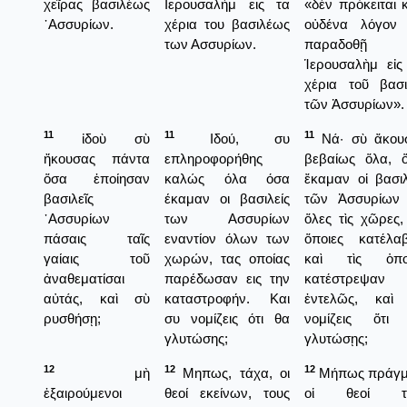
χεῖρας βασιλέως
Ιερουσαλήμ εις τα
«δὲν πρόκειται κ
᾿Ασσυρίων.
χέρια του βασιλέως
οὐδένα λόγον
των Ασσυρίων.
παραδοθῇ
Ἱερουσαλὴμ εἰς
χέρια τοῦ βασι
τῶν Ἀσσυρίων».
11
11
11
ἰδοὺ σὺ
Ιδού, συ
Νά· σὺ ἄκου
ἤκουσας πάντα
επληροφορήθης
βεβαίως ὅλα, 
ὅσα ἐποίησαν
καλώς όλα όσα
ἔκαμαν οἱ βασιλ
βασιλεῖς
έκαμαν οι βασιλείς
τῶν Ἀσσυρίων 
᾿Ασσυρίων
των Ασσυρίων
ὅλες τὶς χῶρες, 
πάσαις ταῖς
εναντίον όλων των
ὅποιες κατέλα
γαίαις τοῦ
χωρών, τας οποίας
καὶ τὶς ὁπο
ἀναθεματίσαι
παρέδωσαν εις την
κατέστρεψαν
αὐτάς, καὶ σὺ
καταστροφήν. Και
ἐντελῶς, καὶ
ρυσθήσῃ;
συ νομίζεις ότι θα
νομίζεις ὅτι
γλυτώσης;
γλυτώσῃς;
12
12
12
μὴ
Μηπως, τάχα, οι
Μήπως πράγμ
ἐξαιρούμενοι
θεοί εκείνων, τους
οἱ θεοί τ