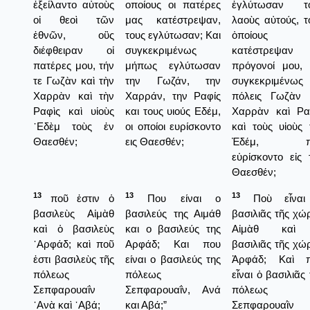
ἐξείλαντο αὐτοὺς
οποίους οι πατέρες
ἐγλύτωσαν τ
οἱ θεοὶ τῶν
μας κατέστρεψαν,
λαοὺς αὐτούς, τ
ἐθνῶν, οὓς
τους εγλύτωσαν; Και
ὁποίους
διέφθειραν οἱ
συγκεκριμένως
κατέστρεψαν
πατέρες μου, τήν
μήπως εγλύτωσαν
πρόγονοί μου, 
τε Γωζὰν καὶ τὴν
την Γωζάν, την
συγκεκριμένως 
Χαρρὰν καὶ τὴν
Χαρράν, την Ραφίς
πόλεις Γωζὰν 
Ραφὶς καὶ υἱοὺς
και τους υιούς Εδέμ,
Χαρρὰν καὶ Ρα
᾿Εδὲμ τοὺς ἐν
οι οποίοι ευρίσκοντο
καὶ τοὺς υἱοὺς 
Θαεσθέν;
εις Θαεσθέν;
Ἐδέμ, π
εὑρίσκοντο εἰς 
Θαεσθέν;
13
13
13
ποῦ ἐστιν ὁ
Που είναι ο
Ποὺ εἶναι
βασιλεὺς Αἰμὰθ
βασιλεύς της Αιμάθ
βασιλιᾶς τῆς χώ
καὶ ὁ βασιλεὺς
και ο βασιλεύς της
Αἰμὰθ καὶ
᾿Αρφάδ; καὶ ποῦ
Αρφάδ; Και που
βασιλιᾶς τῆς χώ
ἐστι βασιλεὺς τῆς
είναι ο βασιλεύς της
Ἀρφάδ; Καὶ 
πόλεως
πόλεως
εἶναι ὁ βασιλιᾶς
Σεπφαρουαΐν
Σεπφαρουαΐν, Ανά
πόλεως
᾿Ανὰ καὶ ᾿Αβά;
και Αβά;”
Σεπφαρουαῒν 