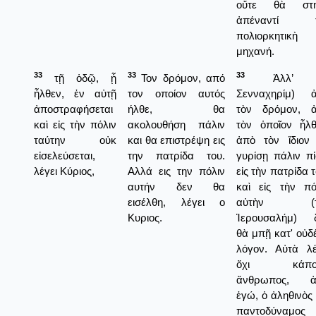
οὔτε θὰ στη
ἀπέναντί τ
πολιορκητικὴ
μηχανή.
33
33
33
τῇ ὁδῷ, ᾗ
Τον δρόμον, από
Ἀλλ’ 
ἦλθεν, ἐν αὐτῇ
τον οποίον αυτός
Σενναχηρίμ) 
ἀποστραφήσεται
ήλθε, θα
τὸν δρόμον, 
καὶ εἰς τὴν πόλιν
ακολουθήση πάλιν
τὸν ὁποῖον ἦλθ
ταύτην οὐκ
και θα επιστρέψη εις
ἀπὸ τὸν ἴδιον
εἰσελεύσεται,
την πατρίδα του.
γυρίσῃ πάλιν π
λέγει Κύριος,
Αλλά εις την πόλιν
εἰς τὴν πατρίδα 
αυτήν δεν θα
καὶ εἰς τὴν πό
εισέλθη, λέγει ο
αὐτὴν (τ
Κυριος.
Ἱερουσαλήμ) 
θὰ μπῇ κατ' οὐδ
λόγον. Αὐτὰ λέ
ὄχι κάποι
ἄνθρωπος, ἀ
ἐγώ, ὁ ἀληθινὸς 
παντοδύναμος