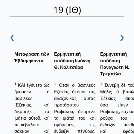
19 (ΙΘ)
❮
❯
Μετάφραση τῶν
Ερμηνευτική
Ερμηνευτική
Ἑβδομήκοντα
απόδοση Ιωάννη
απόδοση
Θ. Κολιτσάρα
Παναγιώτη Ν.
Τρεμπέλα
1
1
1
ΚΑΙ ἐγένετο ὡς
Οταν ο βασιλεύς
Συνέβη δὲ τοῦ
ἤκουσεν ὁ
Εζεκίας ήκουσε τας
Μόλις ὁ βασιλ
βασιλεὺς
αλαζονικάς αυτάς
Ἐζεκίας ἄκο
᾿Εζεκίας, καὶ
προτάσστου
ὅσα εἶπεν
διέρρηξε τὰ
Ραψάκου, διέρρηξε
Ραψάκης, ἔσχισε
ἱμάτια αὐτοῦ, καὶ
τα ιμάτιά του και
ροῦχα του ε
περιεβάλετο
εφόρεσεν, εις
ἔνδειξιν πένθ
σάκκον καὶ
ένδειξιν πένθους,
καὶ ἐφόρε