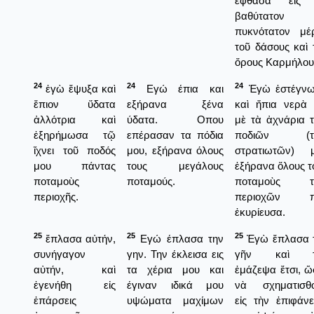
ἔφθασα εἰς 
βαθύτατον κ
πυκνότατον μέ
τοῦ δάσους καὶ 
ὄρους Καρμήλου
24
24
24
ἐγὼ ἔψυξα καὶ
Εγώ έπια και
Ἐγὼ ἐστέγν
ἔπιον ὕδατα
εξήρανα ξένα
καὶ ἤπια νερὰ 
ἀλλότρια καὶ
ύδατα. Οπου
μὲ τὰ ἀχνάρια 
ἐξηρήμωσα τῷ
επέρασαν τα πόδια
ποδιῶν (τ
ἴχνει τοῦ ποδός
μου, εξήρανα όλους
στρατιωτῶν) 
μου πάντας
τους μεγάλους
ἐξήρανα ὅλους τ
ποταμοὺς
ποταμούς.
ποταμοὺς τ
περιοχῆς.
περιοχῶν π
ἐκυρίευσα.
25
25
25
ἔπλασα αὐτήν,
Εγώ έπλασα την
Ἐγὼ ἔπλασα 
συνήγαγον
γην. Την έκλεισα εις
γῆν καὶ τ
αὐτήν, καὶ
τα χέρια μου και
ἐμάζεψα ἔτσι, ὥ
ἐγενήθη εἰς
έγιναν ιδικά μου
νὰ σχηματισθ
ἐπάρσεις
υψώματα μαχίμων
εἰς τὴν ἐπιφάνε