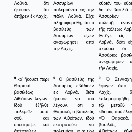
Λοβνά, ὅτι
Ασσυρίων
κύριόν του· εὑρ
ἤκουσεν ὅτι
πολεμούντα εις την
δὲ τὸν βασιλιᾶ 
ἀπῇρεν ἐκ Λαχίς.
πάλιν Λοβνά. Είχε
Ἀσσυρίων 
πληροφορηθή, ότι ο
πολεμῇ ἐναντ
βασιλεύς των
τῆς πόλεως Λοβ
Ασσυρίων είχεν
Ἐπῆγε εἰς τ
αναχωρήσει από
Λοβνά, διότι εἶ
την Λαχίς.
ἀκούσει ὅτι
Ἀσσύριος βασιλ
ἀνεχώρησεν 
τὴν Λαχίς.
9
9
9
καὶ ἤκουσε περὶ
Ο βασιλεύς της
Ὁ Σενναχηρ
Θαρακὰ
Ασσυρίας εβάδισεν
ἔφυγεν ἀπὸ 
βασιλέως
εις Λοβνά, διότι
Λαχίς, διό
Αἰθιόπων λέγων·
ήκουσε να του
ἐπληροφορήθη
ἰδοὺ ἐξῆλθε
λέγουν, ότι ο
τῷ μεταξὺ τ
πολεμεῖν μετὰ
Θαρακά, ο βασιλεύς
εἴδησιν, ποὺ ἔλε
σοῦ. καὶ
των Αιθιόπων, ιδού
«Ὁ Θαρακά,
ἐπέστρεψε καὶ
εκστρατεύει να
βασιλιᾶς τ
ἀπέστειλεν
πολεμήση εναντίον
Αἰθιόπων, ἐβγ