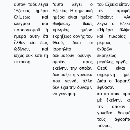
αὐτόν· τάδε λέγει
“αυτά λέγει ο
τοῦ Ἐζεκία εἶπαν
᾿Εζεκίας· ἡμέρα
Εζεκίας· Η σημερινή
τὸν προφήτ
θλίψεως καὶ
ημέρα είναι ημέρα
Ἡσαΐαν: «Αὐ
ἐλεγμοῦ καὶ
θλίψεως, θείας
λέγει ὁ Ἐζεκί
παροργισμοῦ ἡ
τιμωρίας, ημέρα
«Ἡμέρα θλίψ
ἡμέρα αὕτη· ὅτι
εκρήξεως οργής του
καὶ τιμωρίας
ἦλθον υἱοὶ ἕως
Θεού, διότι οι
μέρους τ
ὠδίνων, καὶ
Ισραηλίται
ἐχθρῶν κ
ἰσχὺς οὐκ ἔστι τῇ
δοκιμάζουν οδύνην,
ἐκρήξεως τ
τικτούσῃ·
ομοίαν προς
μεγάλης ὀργῆς 
εκείνην, την οποίαν
Θεοῦ εἶναι
δοκιμάζει η γυναίκα
σημερινὴ ἡμέ
που γεννά, άλλα
Διότι οἱ Ἰσραηλῖ
δεν έχει την δύναμιν
ἔφθασαν ε
να γεννήση.
κατάστασιν ὁμο
μὲ ἐκείνην, κ
τὴν ὁποίαν
γυναῖκα δοκιμά
τοὺς ἀφορήτ
πόνους τ