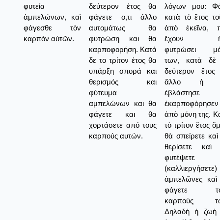
φυτεία
δεύτερον έτος θα
λόγων μου: Φ
ἀμπελώνων, καὶ
φάγετε ο,τι άλλο
κατὰ τὸ ἔτος το
φάγεσθε τὸν
αυτομάτως θα
ἀπὸ ἐκεῖνα, 
καρπὸν αὐτῶν.
φυτρώση και θα
ἔχουν ἤ
καρποφορήση. Κατά
φυτρώσει μό
δε το τρίτον έτος θα
των, κατὰ δὲ
υπάρξη σπορά και
δεύτερον ἔτος 
θερισμός και
ἄλλο ἡ 
φύτευμα
ἐβλάστησε κ
αμπελώνων και θα
ἐκαρποφόρησεν
φάγετε και θα
ἀπὸ μόνη της. Κ
χορτάσετε από τους
τὸ τρίτον ἔτος ὅ
καρπούς αυτών.
θὰ σπείρετε καὶ
θερίσετε καὶ
φυτέψετε
(καλλιεργήσετε)
ἀμπελῶνες καὶ
φάγετε το
καρποὺς τω
Δηλαδὴ ἡ ζωὴ