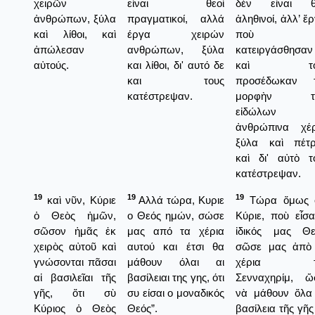
χειρῶν
είναι θεοί
δὲν εἶναι θ
ἀνθρώπων, ξύλα
πραγματικοί, αλλά
ἀληθινοί, ἀλλ’ ἔ
καὶ λίθοι, καὶ
έργα χειρών
ποὺ τ
ἀπώλεσαν
ανθρώπων, ξύλα
κατειργάσθησαν
αὐτούς.
και λίθοι, δι' αυτό δε
καὶ το
και τους
προσέδωκαν 
κατέστρεψαν.
μορφὴν τ
εἰδώλων
ἀνθρώπινα χέρ
ξύλα καὶ πέτρ
καὶ δι' αὐτὸ τ
κατέστρεψαν.
19
19
19
καὶ νῦν, Κύριε
Αλλά τώρα, Κυριε
Τώρα ὅμως 
ὁ Θεὸς ἡμῶν,
ο Θεός ημών, σώσε
Κύριε, ποὺ εἶσα
σῶσον ἡμᾶς ἐκ
μας από τα χέρια
ἰδικός μας Θε
χειρὸς αὐτοῦ καὶ
αυτού και έτσι θα
σῶσε μας ἀπὸ
γνώσονται πᾶσαι
μάθουν όλαι αι
χέρια τ
αἱ βασιλεῖαι τῆς
βασίλειαι της γης, ότι
Σενναχηρίμ, ὥ
γῆς, ὅτι σὺ
συ είσαι ο μοναδικός
νὰ μάθουν ὅλα
Κύριος ὁ Θεὸς
Θεός”.
βασίλεια τῆς γῆς