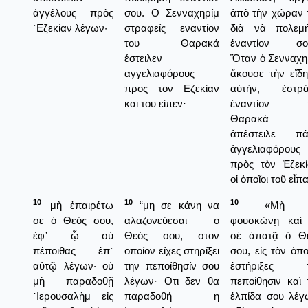
ἀγγέλους πρὸς
σου. Ο Σενναχηρίμ
ἀπὸ τὴν χώραν 
᾿Εζεκίαν λέγων·
στραφείς εναντίον
διὰ νὰ πολεμ
του Θαρακά
ἐναντίον σο
έστειλεν
Ὅταν ὁ Σενναχη
αγγελιαφόρους
ἄκουσε τὴν εἴδη
προς τον Εζεκίαν
αὐτήν, ἐστρ
και του είπεν·
ἐναντίον τ
Θαρακὰ κ
ἀπέστειλε πά
ἀγγελιαφόρους
πρὸς τὸν Ἐζεκί
οἱ ὁποῖοι τοῦ εἶπ
10
10
10
μὴ ἐπαιρέτω
“μη σε κάνη να
«Μὴ σ
σε ὁ Θεός σου,
αλαζονεύεσαι ο
φουσκώνῃ καὶ
ἐφ᾿ ᾧ σὺ
Θεός σου, στον
σὲ ἀπατᾷ ὁ Θ
πέποιθας ἐπ᾿
οποίον είχες στηρίξει
σου, εἰς τὸν ὁπο
αὐτῷ λέγων· οὐ
την πεποίθησίν σου
ἐστήριξες τ
μὴ παραδοθῇ
λέγων· Οτι δεν θα
πεποίθησιν καὶ 
῾Ιερουσαλὴμ εἰς
παραδοθή η
ἐλπίδα σου λέγ