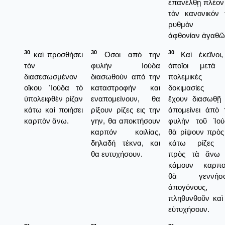
ἐπανέλθῃ πλέον 
τὸν κανονικόν 
ρυθμὸν 
ἀφθονίαν ἀγαθῶ
30
30
30
καὶ προσθήσει
Οσοι από την
Καὶ ἐκεῖνοι,
τὸν
φυλήν Ιούδα
ὁποῖοι μετὰ 
διασεσωσμένον
διασωθούν από την
πολεμικὲς
οἴκου ᾿Ιούδα τὸ
καταστροφήν και
δοκιμασίες 
ὑπολειφθὲν ρίζαν
εναπομείνουν, θα
ἔχουν διασωθῇ 
κάτω καὶ ποιήσει
ρίξουν ρίζες εις την
ἀπομείνει ἀπὸ 
καρπὸν ἄνω.
γην, θα αποκτήσουν
φυλὴν τοῦ Ἰού
καρπόν κοιλίας,
θὰ ρίψουν πρὸς
δηλαδή τέκνα, και
κάτω ρίζες 
θα ευτυχήσουν.
πρὸς τὰ ἄνω
κάμουν καρπο
θὰ γεννήσο
ἀπογόνους, 
πληθυνθοῦν καὶ
εὐτυχήσουν.