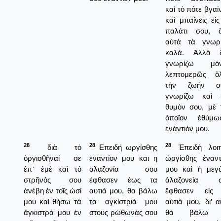
καὶ τὸ πότε βγαί
καὶ μπαίνεις εἰς
παλάτι σου, 
αὐτὰ τὰ γνωρ
καλά. Ἀλλὰ 
γνωρίζω μόν
λεπτομερῶς ὅ
τὴν ζωήν σο
γνωρίζω καὶ 
θυμόν σου, μὲ 
ὁποῖον ἐθύμω
ἐνάντιόν μου.
28
28
28
διὰ τὸ
Επειδή ωργίσθης
Ἐπειδὴ λοι
ὀργισθῆναί σε
εναντίον μου και η
ὠργίσθης ἐναντ
ἐπ᾿ ἐμὲ καὶ τὸ
αλαζονία σου
μου καὶ ἡ μεγ
στρῆνός σου
έφθασεν έως τα
ἀλαζονεία σ
ἀνέβη ἐν τοῖς ὠσί
αυτιά μου, θα βάλω
ἔφθασεν εἰς
μου καὶ θήσω τὰ
τα αγκίστριά μου
αὐτιά μου, δι’ α
ἄγκιστρά μου ἐν
στους ρώθωνάς σου
θὰ βάλω 