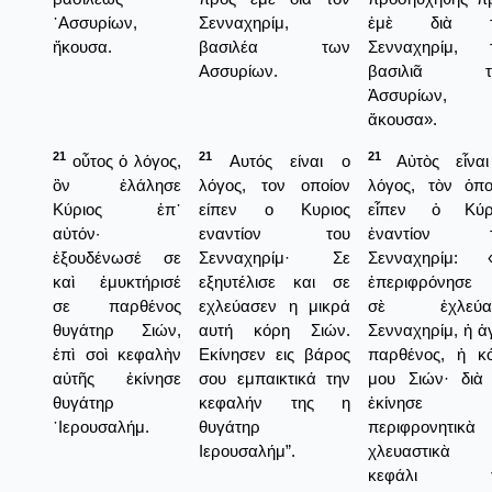
᾿Ασσυρίων,
Σενναχηρίμ,
ἐμὲ διὰ τ
ἤκουσα.
βασιλέα των
Σενναχηρίμ, 
Ασσυρίων.
βασιλιᾶ τ
Ἀσσυρίων, 
ἄκουσα».
21
21
21
οὖτος ὁ λόγος,
Αυτός είναι ο
Αὐτὸς εἶνα
ὃν ἐλάλησε
λόγος, τον οποίον
λόγος, τὸν ὁπο
Κύριος ἐπ᾿
είπεν ο Κυριος
εἶπεν ὁ Κύρ
αὐτόν·
εναντίον του
ἐναντίον τ
ἐξουδένωσέ σε
Σενναχηρίμ· Σε
Σενναχηρίμ: 
καὶ ἐμυκτήρισέ
εξηυτέλισε και σε
ἐπεριφρόνησε 
σε παρθένος
εχλεύασεν η μικρά
σὲ ἐχλεύασ
θυγάτηρ Σιών,
αυτή κόρη Σιών.
Σενναχηρίμ, ἡ ἁ
ἐπὶ σοὶ κεφαλὴν
Εκίνησεν εις βάρος
παρθένος, ἡ κ
αὐτῆς ἐκίνησε
σου εμπαικτικά την
μου Σιών· διὰ
θυγάτηρ
κεφαλήν της η
ἐκίνησε
῾Ιερουσαλήμ.
θυγάτηρ
περιφρονητικὰ 
Ιερουσαλήμ”.
χλευαστικὰ 
κεφάλι τ