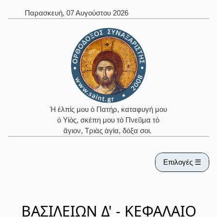
Παρασκευή, 07 Αυγούστου 2026
Ἡ ἐλπίς μου ὁ Πατήρ, καταφυγή μου
ὁ Υἱός, σκέπη μου τὸ Πνεῦμα τὸ
ἅγιον, Τριὰς ἁγία, δόξα σοι.
Επιλογές ☰
ΒΑΣΙΛΕΙΩΝ Δ' - ΚΕΦΑΛΑΙΟ