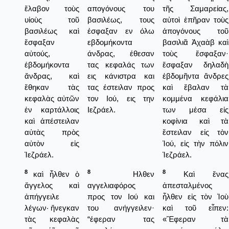
ἔλαβον τοὺς
απογόνους του
τῆς Σαμαρείας,
υἱοὺς τοῦ
βασιλέως, τους
αὐτοὶ ἐπῆραν τοὺς
βασιλέως καὶ
έσφαξαν εν όλω
ἀπογόνους τοῦ
ἔσφαξαν
εβδομήκοντα
βασιλιᾶ Ἀχαὰβ καὶ
αὐτούς,
άνδρας, έθεσαν
τοὺς ἔσφαξαν·
ἑβδομήκοντα
τας κεφαλάς των
ἔσφαξαν δηλαδὴ
ἄνδρας, καὶ
εις κάνιστρα και
ἑβδομῆντα ἄνδρες
ἔθηκαν τὰς
τας έστειλαν προς
καὶ ἔβαλαν τὰ
κεφαλὰς αὐτῶν
τον Ιού, εις την
κομμένα κεφάλια
ἐν καρτάλλοις
Ιεζράελ.
των μέσα εἰς
καὶ ἀπέστειλαν
κοφίνια καὶ τὰ
αὐτὰς πρὸς
ἔστειλαν εἰς τὸν
αὐτὸν εἰς
Ἰού, εἰς τὴν πόλιν
Ἰεζράελ.
Ἰεζράελ.
8
8
8
καὶ ἦλθεν ὁ
Ηλθεν
Καὶ ἕνας
ἄγγελος καὶ
αγγελιαφόρος
ἀπεσταλμένος
ἀπήγγειλε
προς τον Ιού και
ἦλθεν εἰς τὸν Ἰοὺ
λέγων· ἤνεγκαν
του ανήγγειλεν·
καὶ τοῦ εἶπεν:
τὰς κεφαλὰς
“έφεραν τας
«Ἔφεραν τὰ