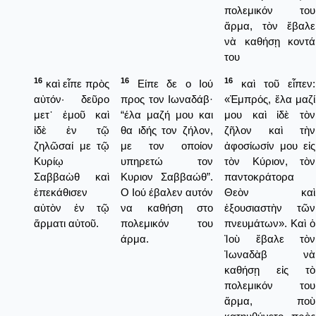
πολεμικόν του
ἅρμα, τὸν ἔβαλε
νὰ καθήσῃ κοντά
του
16
16
16
καὶ εἶπε πρὸς
Είπε δε ο Ιού
καὶ τοῦ εἶπεν:
αὐτόν· δεῦρο
προς τον Ιωναδάβ·
«Ἐμπρός, ἔλα μαζί
μετ᾿ ἐμοῦ καὶ
“έλα μαζή μου και
μου καὶ ἰδὲ τὸν
ἰδὲ ἐν τῷ
θα ιδής τον ζήλον,
ζῆλον καὶ τὴν
ζηλῶσαί με τῷ
με τον οποίον
ἀφοσίωσίν μου εἰς
Κυρίῳ
υπηρετώ τον
τὸν Κύριον, τὸν
Σαββαὼθ καὶ
Κυριον Σαββαώθ”.
παντοκράτορα
ἐπεκάθισεν
Ο Ιού έβαλεν αυτόν
Θεὸν καὶ
αὐτὸν ἐν τῷ
να καθήση στο
ἐξουσιαστὴν τῶν
ἅρματι αὐτοῦ.
πολεμικόν του
πνευμάτων». Καὶ ὁ
άρμα.
Ἰοὺ ἔβαλε τὸν
Ἰωναδὰβ νὰ
καθήσῃ εἰς τὸ
πολεμικόν του
ἅρμα, ποὺ