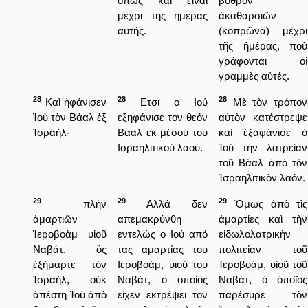
όπως και είναι
βόθρον
μέχρι της ημέρας
ἀκαθαρσιῶν
αυτής.
(κοπρῶνα) μέχρι
τῆς ἡμέρας, ποὺ
γράφονται οἱ
γραμμὲς αὐτές.
28
28
28
Καὶ ἠφάνισεν
Ετσι ο Ιού
Μὲ τὸν τρόπον
Ἰοὺ τὸν Βάαλ ἐξ
εξηφάνισε τον θεόν
αὐτὸν κατέστρεψε
Ἰσραήλ·
Βααλ εκ μέσου του
καὶ ἑξαφάνισε ὁ
Ισραηλιτικού λαού.
Ἰοὺ τὴν λατρείαν
τοῦ Βάαλ ἀπὸ τὸν
Ἰσραηλιτικὸν λαόν.
29
29
29
πλὴν
Αλλά δεν
Ὅμως ἀπὸ τὶς
ἁμαρτιῶν
απεμακρύνθη
ἁμαρτίες καὶ τὴν
Ἱεροβοὰμ υἱοῦ
εντελώς ο Ιού από
εἰδωλολατρικὴν
Ναβάτ, ὃς
τας αμαρτίας του
πολιτείαν τοῦ
ἐξήμαρτε τὸν
Ιεροβοάμ, υιού του
Ἱεροβοάμ, υἱοῦ τοῦ
Ἰσραήλ, οὐκ
Ναβάτ, ο οποίος
Ναβάτ, ὁ ὁποῖος
ἀπέστη Ἰοὺ ἀπὸ
είχεν εκτρέψει τον
παρέσυρε τὸν