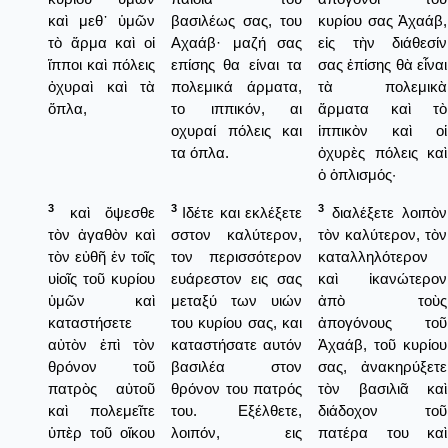
καὶ μεθ᾿ ὑμῶν
βασιλέως σας, του
κυρίου σας Ἀχαάβ,
τὸ ἅρμα καὶ οἱ
Αχαάβ· μαζή σας
εἰς τὴν διάθεσίν
ἵπποι καὶ πόλεις
επίσης θα είναι τα
σας ἐπίσης θὰ εἶναι
ὀχυραὶ καὶ τὰ
πολεμικά άρματα,
τὰ πολεμικὰ
ὅπλα,
το ιππικόν, αι
ἅρματα καὶ τὸ
οχυραί πόλεις και
ἱππικὸν καὶ οἱ
τα όπλα.
ὀχυρὲς πόλεις καὶ
ὁ ὁπλισμός·
3
3
3
καὶ ὄψεσθε
Ιδέτε και εκλέξετε
διαλέξετε λοιπὸν
τὸν ἀγαθὸν καὶ
σστον καλύτερον,
τὸν καλύτερον, τὸν
τὸν εὐθῆ ἐν τοῖς
τον περισσότερον
καταλληλότερον
υἱοῖς τοῦ κυρίου
ευάρεστον εις σας
καὶ ἰκανώτερον
ὑμῶν καὶ
μεταξύ των υιών
ἀπὸ τοὺς
καταστήσετε
του κυρίου σας, και
ἀπογόνους τοῦ
αὐτὸν ἐπὶ τὸν
καταστήσατε αυτόν
Ἀχαάβ, τοῦ κυρίου
θρόνον τοῦ
βασιλέα στον
σας, ἀνακηρύξετε
πατρὸς αὐτοῦ
θρόνον του πατρός
τὸν βασιλιᾶ καὶ
καὶ πολεμεῖτε
του. Εξέλθετε,
διάδοχον τοῦ
ὑπὲρ τοῦ οἴκου
λοιπόν, εις
πατέρα του καὶ