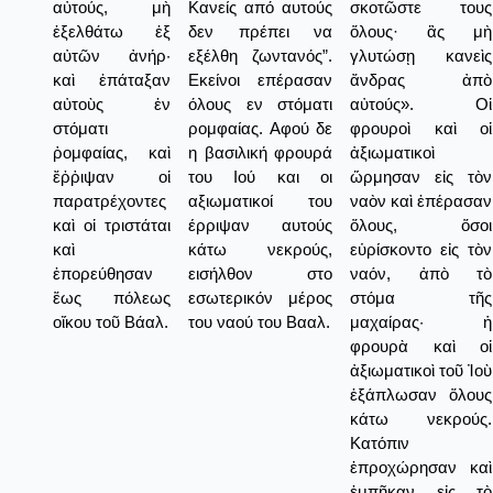
αὐτούς, μὴ
Κανείς από αυτούς
σκοτῶστε τους
ἐξελθάτω ἐξ
δεν πρέπει να
ὅλους· ἂς μὴ
αὐτῶν ἀνήρ·
εξέλθη ζωντανός”.
γλυτώσῃ κανεὶς
καὶ ἐπάταξαν
Εκείνοι επέρασαν
ἄνδρας ἀπὸ
αὐτοὺς ἐν
όλους εν στόματι
αὐτούς». Οἱ
στόματι
ρομφαίας. Αφού δε
φρουροὶ καὶ οἱ
ῥομφαίας, καὶ
η βασιλική φρουρά
ἀξιωματικοὶ
ἔῤῥιψαν οἱ
του Ιού και οι
ὥρμησαν εἰς τὸν
παρατρέχοντες
αξιωματικοί του
ναὸν καὶ ἐπέρασαν
καὶ οἱ τριστάται
έρριψαν αυτούς
ὅλους, ὅσοι
καὶ
κάτω νεκρούς,
εὑρίσκοντο εἰς τὸν
ἐπορεύθησαν
εισήλθον στο
ναόν, ἀπὸ τὸ
ἕως πόλεως
εσωτερικόν μέρος
στόμα τῆς
οἴκου τοῦ Βάαλ.
του ναού του Βααλ.
μαχαίρας· ἡ
φρουρὰ καὶ οἱ
ἀξιωματικοὶ τοῦ Ἰοὺ
ἐξάπλωσαν ὅλους
κάτω νεκρούς.
Κατόπιν
ἐπροχώρησαν καὶ
ἐμπῆκαν εἰς τὸ