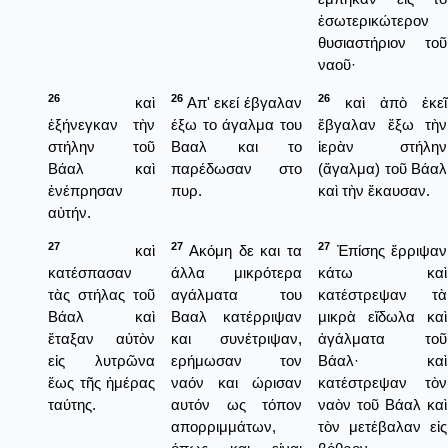
ἐσωτερικώτερον
θυσιαστήριον τοῦ
ναοῦ·
26
26
26
καὶ
Απ' εκεί έβγαλαν
καὶ ἀπὸ ἐκεῖ
ἐξήνεγκαν τὴν
έξω το άγαλμα του
ἔβγαλαν ἔξω τὴν
στήλην τοῦ
Βααλ και το
ἱερὰν στήλην
Βάαλ καὶ
παρέδωσαν στο
(ἄγαλμα) τοῦ Βάαλ
ἐνέπρησαν
πυρ.
καὶ τὴν ἔκαυσαν.
αὐτήν.
27
27
27
καὶ
Ακόμη δε και τα
Ἐπίσης ἔρριψαν
κατέσπασαν
άλλα μικρότερα
κάτω καὶ
τὰς στήλας τοῦ
αγάλματα του
κατέστρεψαν τὰ
Βάαλ καὶ
Βααλ κατέρριψαν
μικρὰ εἴδωλα καὶ
ἔταξαν αὐτὸν
και συνέτριψαν,
ἀγάλματα τοῦ
εἰς λυτρῶνα
ερήμωσαν τον
Βάαλ· καὶ
ἕως τῆς ἡμέρας
ναόν και ώρισαν
κατέστρεψαν τὸν
ταύτης.
αυτόν ως τόπον
ναὸν τοῦ Βάαλ καὶ
απορριμμάτων,
τὸν μετέβαλαν εἰς