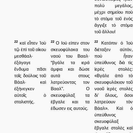
πολὺ μεγάλος,
μέχρι σημείου ποὺ
τὸ στόμα τοῦ ἑνὸς
ἄγγιξε τὸ στόμα
τοῦ ἄλλου!
22
22
22
καὶ εἶπεν Ἰοὺ
Ο Ιού είπεν στον
Κατόπιν ὁ Ἰοὺ
τῷ ἐπὶ τοῦ οἴκου
σκευοφύλακα του
διέταξεν αὐτόν,
μεσθάαλ·
ναού του Βααλ·
ποὺ ἦταν
ἐξάγαγε
“βγάλε τα ιερά
ὑπεύθυνος διὰ τὶς
ἔνδυμα πᾶσι
άμφια και δώσε
ἱερὲς στολές:
τοῖς δούλοις τοῦ
αυτά στους
«Βγάλε ἀπὸ τὸ
Βάαλ· καὶ
λατρεύοντας τον
σκευοφυλάκιον τοῦ
ἐξήνεγκεν
Βααλ”. Ο
ναοῦ ἱερὲς στολὲς
αὐτοῖς ὁ
σκευοφύλαξ τα
δι' ὅλους, ὅσοι
στολιστής.
έβγαλε και τα
λατρεύουν τὸν
έδωσεν εις αυτούς.
Βάαλ». Καὶ ὁ
ὑπεύθυνος
σκευοφύλαξ
ἔβγαλε στολὲς καὶ