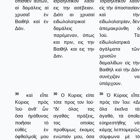
ὄπισθεν αὐτῶν,
ισραηλιτικόν λαόν
Ἰσραηλιτικὸν λαὸν
αἱ δαμάλεις αἱ
εις την ασέβειαν.
εἰς τὴν ἀποστασίαν
χρυσαῖ ἐν
Διότι αι χρυσαί
καὶ τὴν
Βαιθὴλ καὶ ἐν
ειδωλολατρικαί
εἰδωλολατρίαν, δὲν
Δάν.
δαμάλεις
ἀπεμακρύνθη ὁ
παρέμεναν, όπως
Ἰού. Τὰ
και πριν, εις την
εἰδωλολατρικὰ
Βαιθήλ και εις την
ἀγάλματα τῶν
Δαν.
χρυσῶν
δαμαλίδων εἰς τὴν
Βαιθὴλ καὶ τὴν Δὰν
συνέχιζαν να
ὑπάρχουν.
30
30
30
καὶ εἶπε
Ο Κυριος είπε
Ὁ Κύριος εἶπε
Κύριος πρὸς
τότε προς τον Ιού·
πρὸς τὸν Ἰου: «Δι
Ἰού· ἀνθ᾿ ὧν
“δι' όλας τας
ὅλα ἐκεῖνα τὰ
ὅσα ἠγάθυνας
αγαθάς πράξεις,
ἀγαθά, τὰ ὁποῖα
ποιῆσαι τὸ
τας οποίας
εὐηρεστήθης νὰ
εὐθὲς ἐν
προθύμως έκαμες
κάμῃς λεπτομερῶς
ὀφθαλμοῖς μου
ενώπιόν μου, όσα
σύμφωνα μὲ τὸ