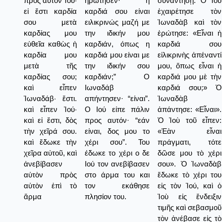
πρὸς αὐτὸν Ἰού·
ηρώτησεν· “η
συναντήσῃ. Ὁ Ἰοὺ
εἰ ἔστι καρδία
καρδιά σου είναι
ἐχαιρέτησε τὸν
σου μετὰ
ειλικρινώς μαζή με
Ἰωναδὰβ καὶ τὸν
καρδίας μου
την ιδικήν μου
ἐρώτησε: «Εἶναι ἡ
εὐθεῖα καθὼς ἡ
καρδιάν, όπως η
καρδιά σου
καρδία μου
καρδιά μου είναι με
εἰλικρινὴς ἀπέναντί
μετὰ τῆς
την ιδικήν σου
μου, ὅπως εἶναι ἡ
καρδίας σου;
καρδιάν;” Ο
καρδιά μου μὲ τὴν
καὶ εἶπεν
Ιωναδάβ
καρδιά σου;» Ὁ
Ἰωναδάβ· ἔστι.
απήντησεν· “είναι”.
Ἰωναδὰβ
καὶ εἶπεν Ἰού·
Ο Ιού είπε πάλιν
ἀπάντησε: «Εἶναι».
καὶ εἰ ἔστι, δὸς
προς αυτόν· “εάν
Ὁ Ἰοὺ τοῦ εἶπεν:
τὴν χεῖρά σου.
είναι, δος μου το
«Ἐὰν εἶναι
καὶ ἔδωκε τὴν
χέρι σου”. Του
πράγματι, τότε
χεῖρα αὐτοῦ, καὶ
έδωκε το χέρι ο δε
δῶσε μου τὸ χέρι
ἀνεβίβασεν
Ιού τον ανεβίβασεν
σου». Ὁ Ἰωναδὰβ
αὐτὸν πρὸς
στο άρμα του και
ἔδωκε τὸ χέρι του
αὐτὸν ἐπὶ τὸ
τον εκάθησε
εἰς τὸν Ἰού, καὶ ὁ
ἅρμα
πλησίον του.
Ἰοὺ εἰς ἔνδειξιν
τιμῆς καὶ σεβασμοῦ
τὸν ἀνέβασε εἰς τὸ