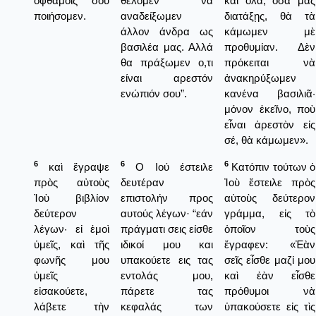
ὀφθαμοῖς σου
θέλομεν να
καὶ ὅλα, ὅσα μᾶς
ποιήσομεν.
αναδείξωμεν
διατάξῃς, θὰ τὰ
άλλον άνδρα ως
κάμωμεν μὲ
βασιλέα μας. Αλλά
προθυμίαν. Δὲν
θα πράξωμεν ο,τι
πρόκειται νὰ
είναι αρεστόν
ἀνακηρύξωμεν
ενώπιόν σου”.
κανένα βασιλιᾶ·
μόνον ἐκεῖνο, ποὺ
εἶναι ἀρεστὸν εἰς
σέ, θὰ κάμωμεν».
6
6
6
καὶ ἔγραψε
Ο Ιού έστειλε
Κατόπιν τούτων ὁ
πρὸς αὐτοὺς
δευτέραν
Ἰοὺ ἔστειλε πρὸς
Ἰοὺ βιβλίον
επιστολήν προς
αὐτοὺς δεύτερον
δεύτερον
αυτούς λέγων· “εάν
γράμμα, εἰς τὸ
λέγων· εἰ ἐμοὶ
πράγματι σεις είσθε
ὁποῖον τοὺς
ὑμεῖς, καὶ τῆς
ιδικοί μου και
ἔγραφεν: «Ἐὰν
φωνῆς μου
υπακούετε εις τας
σεῖς εἶσθε μαζί μου
ὑμεῖς
εντολάς μου,
καὶ ἐὰν εἶσθε
εἰσακούετε,
πάρετε τας
πρόθυμοι νὰ
λάβετε τὴν
κεφαλάς των
ὑπακούσετε εἰς τὶς