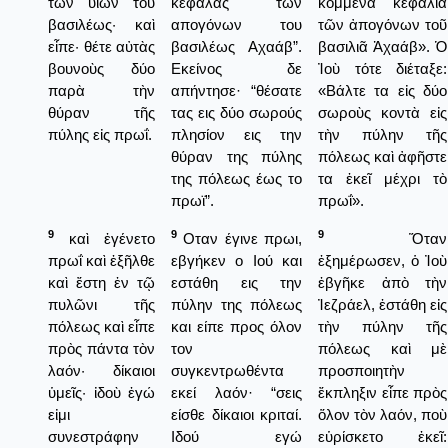
τῶν υἱῶν τοῦ
κεφαλάς των
κομμένα κεφάλια
βασιλέως· καὶ
απογόνων του
τῶν ἀπογόνων τοῦ
εἶπε· θέτε αὐτὰς
βασιλέως Αχαάβ”.
βασιλιᾶ Ἀχαάβ». Ὁ
βουνοὺς δύο
Εκείνος δε
Ἰοὺ τότε διέταξε:
παρὰ τὴν
απήντησε· “θέσατε
«Βάλτε τα εἰς δύο
θύραν τῆς
τας εις δύο σωρούς
σωροὺς κοντὰ εἰς
πύλης εἰς πρωΐ.
πλησίον εις την
τὴν πύλην τῆς
θύραν της πύλης
πόλεως καὶ ἀφῆστε
της πόλεως έως το
τα ἐκεῖ μέχρι τὸ
πρωϊ”.
πρωΐ».
9
9
9
καὶ ἐγένετο
Οταν έγινε πρωι,
Ὅταν
πρωΐ καὶ ἐξῆλθε
εβγήκεν ο Ιού και
ἐξημέρωσεν, ὁ Ἰοὺ
καὶ ἔστη ἐν τῷ
εστάθη εις την
ἐβγῆκε ἀπὸ τὴν
πυλῶνι τῆς
πύλην της πόλεως
Ἰεζράελ, ἐστάθη εἰς
πόλεως καὶ εἶπε
και είπε προς όλον
τὴν πύλην τῆς
πρὸς πάντα τὸν
τον
πόλεως καὶ μὲ
λαόν· δίκαιοι
συγκεντρωθέντα
προσποιητὴν
ὑμεῖς· ἰδοὺ ἐγώ
εκεί λαόν· “σεις
ἔκπληξιν εἶπε πρὸς
εἰμι
είσθε δίκαιοι κριταί.
ὅλον τὸν λαόν, ποὺ
συνεστράφην
Ιδού εγώ
εὑρίσκετο ἐκεῖ: