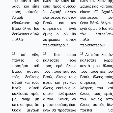
Ἰοὺ πάντα τὸν
όλον τον λαόν και
ὅλον τὸν λαὸν τῆς
λαὸν καὶ εἶπε
είπε προς αυτούς·
Σαμαρείας καὶ τοὺς
πρὸς αὐτούς·
“ο Αχαάβ ολίγον
εἶπεν: «Ὁ Ἀχαάβ
Ἀχαὰβ
ελάτρευσε τον θεόν
ἐλάτρευσε τὸν
ἐδούλευσε τῷ
Βααλ και τον
θεὸν Βάαλ ὀλίγον·
Βάαλ ὀλίγα, Ἰοὺ
υπηρέτησε. Εγώ
ἐγὼ ὅμως ὁ Ἰοὺ θὰ
δουλεύσει αὐτῷ
όμως ο Ιού θα
τὸν λατρεύσω
πολλά·
λατρεύσω αυτόν
πολὺ
περισσότερον”.
περισσότερον!
19
19
19
καὶ νῦν,
Και τώρα
Δι' αὐτὸ λοιπὸν
πάντες οἱ
καλέσατε εδώ
καλέσατε τώρα
προφῆται τοῦ
προς εμέ όλους
κοντά μου ὅλους
Βάαλ, πάντας
τους προφήτας του
τοὺς προφῆτες τοῦ
τοὺς δούλους
Βααλ, όλους τους
Βάαλ, ὅλους τοὺς
αὐτοῦ καὶ τοὺς
ιερείς και γενικώς
ὑπηρέτες καὶ
ἱερεῖς αὐτοῦ
όλους εκείνους οι
λάτρεις του καὶ
καλέσατε πρός
οποίοι ελάτρευον
ὅλους τοὺς ἱερεῖς
με, ἀνὴρ μὴ
αυτόν. Κανείς να
του. Κανεὶς ἀπὸ
ἐπισκεπήτω, ὅτι
μη απουσιάση, διότι
ὅλους αὐτοὺς δὲν
θυσία μεγάλη
εγώ θα προσφέρω
πρέπει νὰ