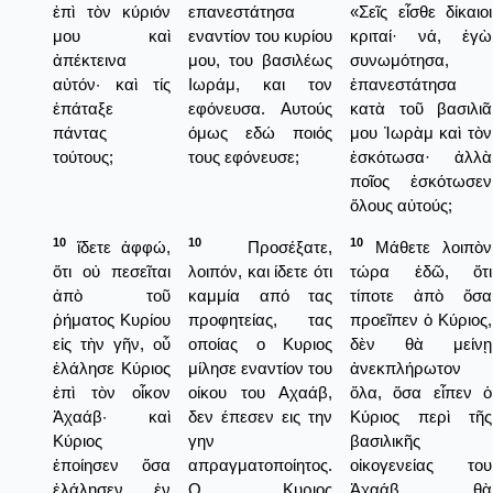
ἐπὶ τὸν κύριόν
επανεστάτησα
«Σεῖς εἶσθε δίκαιοι
μου καὶ
εναντίον του κυρίου
κριταί· νά, ἐγὼ
ἀπέκτεινα
μου, του βασιλέως
συνωμότησα,
αὐτόν· καὶ τίς
Ιωράμ, και τον
ἐπανεστάτησα
ἐπάταξε
εφόνευσα. Αυτούς
κατὰ τοῦ βασιλιᾶ
πάντας
όμως εδώ ποιός
μου Ἰωρὰμ καὶ τὸν
τούτους;
τους εφόνευσε;
ἐσκότωσα· ἀλλὰ
ποῖος ἐσκότωσεν
ὅλους αὐτούς;
10
10
10
ἴδετε ἀφφώ,
Προσέξατε,
Μάθετε λοιπὸν
ὅτι οὐ πεσεῖται
λοιπόν, και ίδετε ότι
τώρα ἐδῶ, ὅτι
ἀπὸ τοῦ
καμμία από τας
τίποτε ἀπὸ ὅσα
ῥήματος Κυρίου
προφητείας, τας
προεῖπεν ὁ Κύριος,
εἰς τὴν γῆν, οὗ
οποίας ο Κυριος
δὲν θὰ μείνῃ
ἐλάλησε Κύριος
μίλησε εναντίον του
ἀνεκπλήρωτον
ἐπὶ τὸν οἶκον
οίκου του Αχαάβ,
ὅλα, ὅσα εἶπεν ὁ
Ἀχαάβ· καὶ
δεν έπεσεν εις την
Κύριος περὶ τῆς
Κύριος
γην
βασιλικῆς
ἐποίησεν ὅσα
απραγματοποίητος.
οἰκογενείας του
ἐλάλησεν ἐν
Ο Κυριος
Ἀχαάβ, θὰ