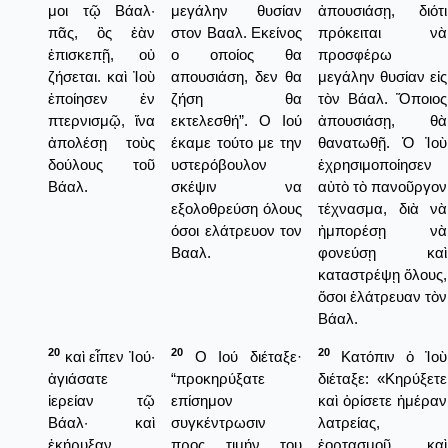
μοι τῷ Βάαλ·
μεγάλην θυσίαν
ἀπουσιάσῃ, διότι
πᾶς, ὃς ἐὰν
στον Βααλ. Εκείνος
πρόκειται νὰ
ἐπισκεπῇ, οὐ
ο οποίος θα
προσφέρω
ζήσεται. καὶ Ἰοὺ
απουσιάση, δεν θα
μεγάλην θυσίαν εἰς
ἐποίησεν ἐν
ζήση θα
τὸν Βάαλ. Ὅποιος
πτερνισμῷ, ἵνα
εκτελεσθή”. Ο Ιού
ἀπουσιάσῃ, θὰ
ἀπολέσῃ τοὺς
έκαμε τούτο με την
θανατωθῇ. Ὁ Ἰοὺ
δούλους τοῦ
υστερόβουλον
ἐχρησιμοποίησεν
Βάαλ.
σκέψιν να
αὐτὸ τὸ πανοῦργον
εξολοθρεύση όλους
τέχνασμα, διὰ νὰ
όσοι ελάτρευον τον
ἠμπορέσῃ νὰ
Βααλ.
φονεύσῃ καὶ
καταστρέψῃ ὅλους,
ὅσοι ἐλάτρευαν τὸν
Βάαλ.
20
20
20
καὶ εἶπεν Ἰού·
Ο Ιού διέταξε·
Κατόπιν ὁ Ἰοὺ
ἁγιάσατε
“προκηρύξατε
διέταξε: «Κηρύξετε
ἱερείαν τῷ
επίσημον
καὶ ὁρίσετε ἡμέραν
Βάαλ· καὶ
συγκέντρωσιν
λατρείας,
ἐκήρυξαν.
προς τιμήν του
ἐορτασμοῦ καὶ