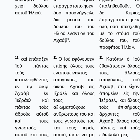
χειρὶ δούλου
επραγματοποίησεν
ἐπαληθευθοῦν. Ὁ
αὐτοῦ Ἠλιού.
όσα προανήγγειλε
δὲ Κύριος
δια μέσου του
ἐπραγματοποίησεν
δούλου του του
ὅλα, ὅσα ὑπεσχέθη
Ηλιού εναντίον του
μὲ τὸ στόμα τοῦ
Αχαάβ”.
δούλου του, τοῦ
προφήτου Ἠλία».
11
11
11
καὶ ἐπάταξεν
Ο Ιού εφόνευσεν
Κατόπιν ὁ Ἰοὺ
Ἰοὺ πάντας
επίσης όλους τους
ἐθανάτωσεν ὅλους
τοὺς
εναπομείναντος
τοὺς ἄλλους
καταλειφθέντας
απογόνους του
ἀπογόνους τοῦ
ἐν τῷ οἴκῳ
οίκου Αχαάβ εις
Ἀχαάβ, ποὺ εἶχαν
Ἀχαὰβ ἐν
Ιζράελ και όλους
ἀπομείνει εἰς τὴν
Ἰεζράελ καὶ
τους
Ἰεζράελ, καὶ ὅλους
πάντας τοὺς
αξιωματούχους
τοὺς ἐπισήμους
ἁδροὺς αὐτοῦ
ανθρώπους του και
ἄρχοντες τοῦ
καὶ τοὺς
τους γνωστούς του
Ἀχαάβ, ὅλους τοὺς
γνωστοὺς
και τους ιερείς
μάντεις καὶ τοὺς
αὐτοῦ καὶ τοὺς
αυτού, ώστε να μη
εἰδωλολάτρες