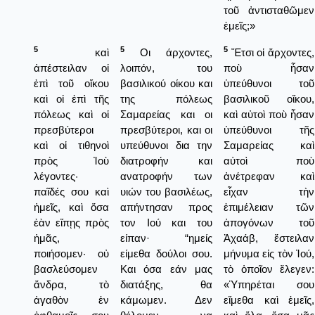
τοῦ ἀντισταθῶμεν
ἐμεῖς;»
5
5
5
καὶ
Οι άρχοντες,
Ἔτσι οἱ ἄρχοντες,
ἀπέστειλαν οἱ
λοιπόν, του
ποὺ ἦσαν
ἐπὶ τοῦ οἴκου
βασιλικού οίκου και
ὑπεύθυνοι τοῦ
καὶ οἱ ἐπὶ τῆς
της πόλεως
βασιλικοῦ οἴκου,
πόλεως καὶ οἱ
Σαμαρείας και οι
καὶ αὐτοὶ ποὺ ἦσαν
πρεσβύτεροι
πρεσβύτεροι, και οι
ὑπεύθυνοι τῆς
καὶ οἱ τιθηνοὶ
υπεύθυνοι δια την
Σαμαρείας καὶ
πρὸς Ἰοὺ
διατροφήν και
αὐτοὶ ποὺ
λέγοντες·
ανατροφήν των
ἀνέτρεφαν καὶ
παῖδές σου καὶ
υιών του βασιλέως,
εἶχαν τὴν
ἡμεῖς, καὶ ὅσα
απήντησαν προς
ἐπιμέλειαν τῶν
ἐὰν εἴπῃς πρὸς
τον Ιού και του
ἀπογόνων τοῦ
ἡμᾶς,
είπαν· “ημείς
Ἀχαάβ, ἔστειλαν
ποιήσομεν· οὐ
είμεθα δούλοι σου.
μήνυμα εἰς τὸν Ἰού,
βασλεύσομεν
Και όσα εάν μας
τὸ ὁποῖον ἔλεγεν:
ἄνδρα, τὸ
διατάξης, θα
«Ὑπηρέται σου
ἀγαθὸν ἐν
κάμωμεν. Δεν
εἴμεθα καὶ ἐμεῖς,