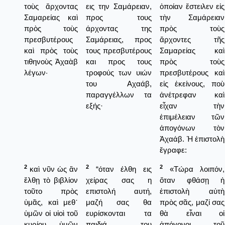
τοὺς ἄρχοντας
εις την Σαμάρειαν,
ὁποίαν ἔστειλεν εἰς
Σαμαρείας καὶ
προς τους
τὴν Σαμάρειαν
πρὸς τοὺς
άρχοντας της
πρὸς τοὺς
πρεσβυτέρους
Σαμάρειας, προς
ἄρχοντες τῆς
καὶ πρὸς τοὺς
τους πρεσβυτέρους
Σαμαρείας καὶ
τιθηνοὺς Ἀχαὰβ
και προς τους
πρὸς τοὺς
λέγων·
τροφούς των υιών
πρεσβυτέρους καὶ
του Αχαάβ,
εἰς ἐκείνους, ποὺ
παραγγέλλων τα
ἀνέτρεφαν καὶ
εξής·
εἶχαν τὴν
ἐπιμέλειαν τῶν
ἀπογόνων τὸν
Ἀχαάβ. Ἡ ἐπιστολὴ
ἔγραφε:
2
2
2
καὶ νῦν ὡς ἂν
“όταν έλθη εις
«Τώρα λοιπόν,
ἔλθῃ τὸ βιβλίον
χείρας σας η
ὅταν φθάσῃ ἡ
τοῦτο πρὸς
επιστολή αυτή,
ἐπιστολὴ αὐτὴ
ὑμᾶς, καὶ μεθ᾿
μαζή σας θα
πρὸς σᾶς, μαζί σας
ὑμῶν οἱ υἱοὶ τοῦ
ευρίσκονται τα
θὰ εἶναι οἱ
κυρίου ὑμῶν
παιδιά του
ἀπόγονοι τοῦ