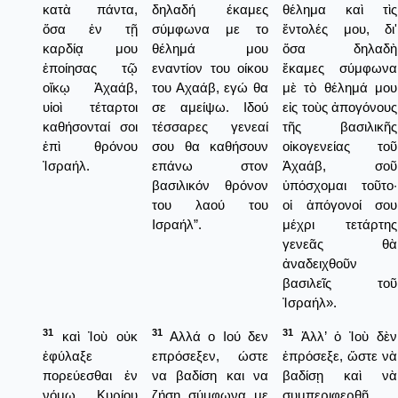
κατὰ πάντα,
δηλαδή έκαμες
θέλημα καὶ τὶς
ὅσα ἐν τῇ
σύμφωνα με το
ἔντολές μου, δι'
καρδίᾳ μου
θέλημά μου
ὅσα δηλαδὴ
ἐποίησας τῷ
εναντίον του οίκου
ἔκαμες σύμφωνα
οἴκῳ Ἀχαάβ,
του Αχαάβ, εγώ θα
μὲ τὸ θέλημά μου
υἱοὶ τέταρτοι
σε αμείψω. Ιδού
εἰς τοὺς ἀπογόνους
καθήσονταί σοι
τέσσαρες γενεαί
τῆς βασιλικῆς
ἐπὶ θρόνου
σου θα καθήσουν
οἰκογενείας τοῦ
Ἰσραήλ.
επάνω στον
Ἀχαάβ, σοῦ
βασιλικόν θρόνον
ὑπόσχομαι τοῦτο·
του λαού του
οἱ ἀπόγονοί σου
Ισραήλ”.
μέχρι τετάρτης
γενεᾶς θὰ
ἀναδειχθοῦν
βασιλεῖς τοῦ
Ἰσραήλ».
31
31
31
καὶ Ἰοὺ οὐκ
Αλλά ο Ιού δεν
Ἀλλ’ ὁ Ἰοὺ δὲν
ἐφύλαξε
επρόσεξεν, ώστε
ἐπρόσεξε, ὥστε νὰ
πορεύεσθαι ἐν
να βαδίση και να
βαδίσῃ καὶ νὰ
νόμῳ Κυρίου
ζήση σύμφωνα με
συμπεριφερθῇ