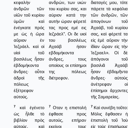
κεφαλὴν
ανδρών, των υιών
διαταγές μου, τότε
ἀνδρῶν τῶν
του κυρίου σας, και
πάρετε τὰ κεφάλια
υἱῶν τοῦ κυρίου
αύριον κατά την
τῶν ἀνδρῶν, τῶν
ὑμῶν καὶ
αυτήν ώραν φέρετέ
ἀπογόνων τοῦ
ἐνέγκατε πρός
τας προς εμέ εις
Ἀχαάβ, τοῦ κυρίου
με ὡς ἡ ὥρα
Ιεζράελ”. Οι δε υιοί
σας, καὶ φέρετέ τα
αὔριον ἐν
του βασιλέως
εἰς ἐμὲ αὔριον τὴν
Ἰεζράελ. καὶ οἱ
Αχαάβ ήσαν
ἰδίαν ὥραν εἰς τὴν
υἱοὶ τοῦ
εβδομήκοντα
Ἰεζραελ». Οἱ δὲ
βασιλέως ἦσαν
άνδρες, τους
ἀπόγονοι τοῦ
ἑβδομήκοντα
οποίους οι επίσημοι
βασιλιᾶ Ἀχαὰβ
ἄνδρες· οὗτοι
της πόλεως
ἦσαν ἑβδομῆντα
ἁδροὶ τῆς
διέτρεφον.
ἄνδρες· αὐτοὺς
πόλεως
ἀνέτρεφαν οἱ
ἐξέτρεφον
ἐπίσημοι ἄρχοντες
αὐτούς.
τῆς Σαμαρείας.
7
7
7
καὶ ἐγένετο
Οταν η επιστολή
Καὶ συνέβη τοῦτο:
ὡς ἦλθε τὸ
έφθασε προς
Μόλις ἔφθασεν ἡ
βιβλίον πρὸς
αυτούς, επήραν
ἐπιστολὴ τοῦ Ἰοὺ
αὐτούς, καὶ
εκείνοι τους
εἰς τοὺς ἐπισήμους