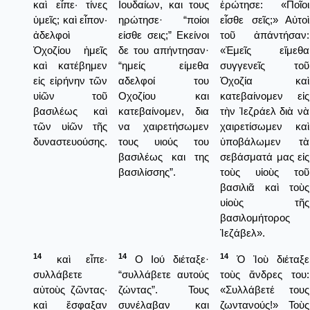
καὶ εἶπε· τίνες
Ιουδαίων, και τους
ἐρώτησε: «Ποῖοι
ὑμεῖς; καὶ εἶπον·
ηρώτησε· “ποίοι
εἶσθε σεῖς;» Αὐτοὶ
ἀδελφοὶ
είσθε σεις;” Εκείνοι
τοῦ ἀπάντήσαν:
Ὀχοζίου ἡμεῖς
δε του απήντησαν·
«Ἐμεῖς εἴμεθα
καὶ κατέβημεν
“ημείς είμεθα
συγγενεῖς τοῦ
εἰς εἰρήνην τῶν
αδελφοί του
Ὀχοζία καὶ
υἱῶν τοῦ
Οχοζίου και
κατεβαίνομεν εἰς
βασιλέως καὶ
κατεβαίνομεν, δια
τὴν Ἰεζράελ διὰ νὰ
τῶν υἱῶν τῆς
να χαιρετήσωμεν
χαιρετίσωμεν καὶ
δυναστευούσης.
τους υιούς του
ὑποβάλωμεν τὰ
βασιλέως και της
σεβάσματά μας εἰς
βασιλίσσης”.
τοὺς υἱοὺς τοῦ
βασιλιᾶ καὶ τοὺς
υἱοὺς τῆς
βασιλομήτορος
Ἰεζάβελ».
14
14
14
καὶ εἶπε·
Ο Ιού διέταξε·
Ὁ Ἰοὺ διέταξε
συλλάβετε
“συλλάβετε αυτούς
τοὺς ἄνδρες του:
αὐτοὺς ζῶντας·
ζώντας”. Τους
«Συλλάβετέ τους
καὶ ἔσφαξαν
συνέλαβαν και
ζωντανούς!» Τοὺς