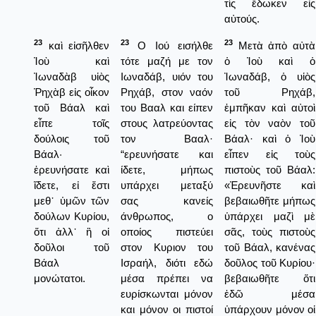
τὶς ἔδωκεν εἰς
αὐτούς.
23
23
23
καὶ εἰσῆλθεν
Ο Ιού εισήλθε
Μετὰ ἀπὸ αὐτὰ
Ἰοὺ καὶ
τότε μαζή με τον
ὁ Ἰοὺ καὶ ὁ
Ἰωναδὰβ υἱὸς
Ιωναδάβ, υιόν του
Ἰωναδάβ, ὁ υἱὸς
Ῥηχὰβ εἰς οἶκον
Ρηχάβ, στον ναόν
τοῦ Ρηχάβ,
τοῦ Βάαλ καὶ
του Βααλ και είπεν
ἐμπῆκαν καὶ αὐτοὶ
εἶπε τοῖς
στους λατρεύοντας
εἰς τὸν ναὸν τοῦ
δούλοις τοῦ
τον Βααλ·
Βάαλ· καὶ ὁ Ἰοὺ
Βάαλ·
“ερευνήσατε και
εἶπεν εἰς τοὺς
ἐρευνήσατε καὶ
ίδετε, μήπως
πιστοὺς τοῦ Βάαλ:
ἴδετε, εἰ ἔστι
υπάρχει μεταξύ
«Ἐρευνῆστε καὶ
μεθ᾿ ὑμῶν τῶν
σας κανείς
βεβαιωθῆτε μήπως
δούλων Κυρίου,
άνθρωπος, ο
ὑπάρχει μαζὶ μὲ
ὅτι ἀλλ᾿ ἢ οἱ
οποίος πιστεύει
σᾶς, τοὺς πιστοὺς
δοῦλοι τοῦ
στον Κυριον του
τοῦ Βάαλ, κανένας
Βάαλ
Ισραήλ, διότι εδώ
δοῦλος τοῦ Κυρίου·
μονώτατοι.
μέσα πρέπει να
βεβαιωθῆτε ὅτι
ευρίσκωνται μόνον
ἐδῶ μέσα
και μόνον οι πιστοί
ὑπάρχουν μόνον οἱ