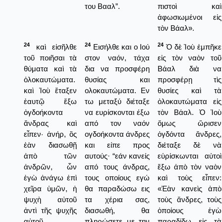
του Βααλ”.
πιστοὶ καὶ
ἀφωσιωμένοι εἰς
τὸν Βάαλ».
24
24
24
καὶ εἰσῆλθε
Εισήλθε και ο Ιού
Ὁ δὲ Ἰοὺ ἐμπῆκε
τοῦ ποιῆσαι τὰ
στον ναόν, τάχα
εἰς τὸν ναὸν τοῦ
θύματα καὶ τὰ
δια να προσφέρη
Βάαλ διὰ να
ὁλοκαυτώματα.
θυσίας και
προσφέρῃ τὶς
καὶ Ἰοὺ ἔταξεν
ολοκαυτώματα. Εν
θυσίες καὶ τὰ
ἑαυτῷ ἔξω
τω μεταξύ διέταξε
ὁλοκαυτώματα εἰς
ὀγδοήκοντα
να ευρίσκονται έξω
τὸν Βάαλ. Ὁ Ἰοὺ
ἄνδρας καὶ
από τον ναόν
ὅμως ὥρισεν
εἶπεν· ἀνήρ, ὃς
ογδοήκοντα άνδρες
ὀγδόντα ἄνδρες,
ἐὰν διασωθῇ
και είπε προς
διέταξε δὲ νὰ
ἀπὸ τῶν
αυτούς· “εάν κανείς
εὑρίσκωνται αὐτοὶ
ἀνδρῶν, ὧν
από τους άνδρας,
ἔξω ἀπὸ τὸν ναὸν
ἐγὼ ἀνάγω ἐπὶ
τους οποίους εγώ
καὶ τοὺς εἶπεν:
χεῖρα ὑμῶν, ἡ
θα παραδώσω εις
«Ἐὰν κανεὶς ἀπὸ
ψυχὴ αὐτοῦ
τα χέρια σας,
τοὺς ἄνδρες, τοὺς
ἀντὶ τῆς ψυχῆς
διασωθή, θα
ὁποίους ἐγὼ
αὐτοῦ.
πληρώσετε με την
παραδίδω εἰς τὰ