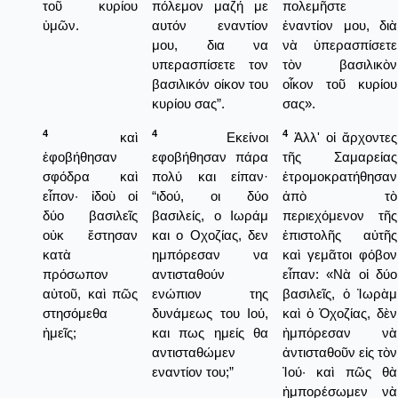
τοῦ κυρίου
πόλεμον μαζή με
πολεμῆστε
ὑμῶν.
αυτόν εναντίον
ἐναντίον μου, διὰ
μου, δια να
νὰ ὑπερασπίσετε
υπερασπίσετε τον
τὸν βασιλικὸν
βασιλικόν οίκον του
οἶκον τοῦ κυρίου
κυρίου σας”.
σας».
4
4
4
καὶ
Εκείνοι
Ἀλλ' οἱ ἄρχοντες
ἐφοβήθησαν
εφοβήθησαν πάρα
τῆς Σαμαρείας
σφόδρα καὶ
πολύ και είπαν·
ἐτρομοκρατήθησαν
εἶπον· ἰδοὺ οἱ
“ιδού, οι δύο
ἀπὸ τὸ
δύο βασιλεῖς
βασιλείς, ο Ιωράμ
περιεχόμενον τῆς
οὐκ ἔστησαν
και ο Οχοζίας, δεν
ἐπιστολῆς αὐτῆς
κατὰ
ημπόρεσαν να
καὶ γεμᾶτοι φόβον
πρόσωπον
αντισταθούν
εἶπαν: «Νὰ οἱ δύο
αὐτοῦ, καὶ πῶς
ενώπιον της
βασιλεῖς, ὁ Ἰωρὰμ
στησόμεθα
δυνάμεως του Ιού,
καὶ ὁ Ὀχοζίας, δὲν
ἡμεῖς;
και πως ημείς θα
ἠμπόρεσαν νὰ
αντισταθώμεν
ἀντισταθοῦν εἰς τὸν
εναντίον του;”
Ἰού· καὶ πῶς θὰ
ἠμπορέσωμεν νὰ