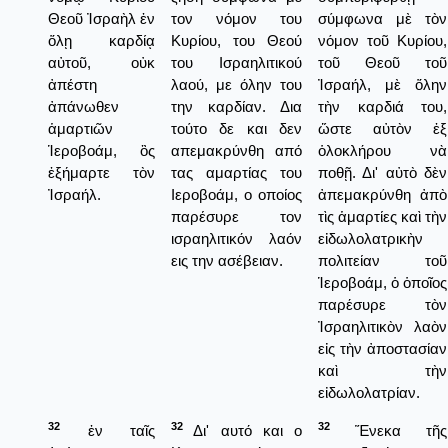
Θεοῦ Ἰσραὴλ ἐν
τον νόμον του
σύμφωνα μὲ τὸν
ὅλῃ καρδίᾳ
Κυρίου, του Θεού
νόμον τοῦ Κυρίου,
αὐτοῦ, οὐκ
του Ισραηλιτικού
τοῦ Θεοῦ τοῦ
ἀπέστη
λαού, με όλην του
Ἰσραήλ, μὲ ὅλην
ἀπάνωθεν
την καρδίαν. Δια
τὴν καρδιά του,
ἁμαρτιῶν
τούτο δε και δεν
ὥστε αὐτὸν ἐξ
Ἱεροβοάμ, ὃς
απεμακρύνθη από
ὁλοκλήρου νὰ
ἐξήμαρτε τὸν
τας αμαρτίας του
ποθῇ. Δι' αὐτὸ δὲν
Ἰσραήλ.
Ιεροβοάμ, ο οποίος
ἀπεμακρύνθη ἀπὸ
παρέσυρε τον
τὶς ἁμαρτίες καὶ τὴν
ισραηλιτικόν λαόν
εἰδωλολατρικὴν
εις την ασέβειαν.
πολιτείαν τοῦ
Ἱεροβοάμ, ὁ ὁποῖος
παρέσυρε τὸν
Ἰσραηλιτικὸν λαὸν
εἰς τὴν ἀποστασίαν
καὶ τὴν
εἰδωλολατρίαν.
32
32
32
ἐν ταῖς
Δι' αυτό και ο
Ἕνεκα τῆς