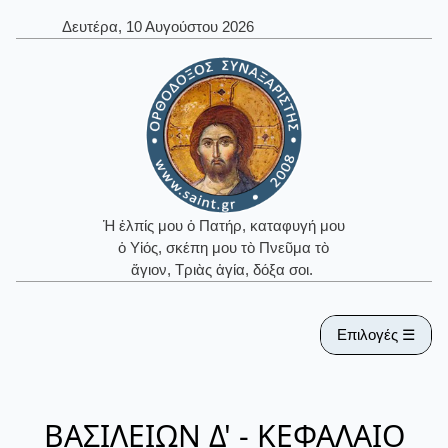
Δευτέρα, 10 Αυγούστου 2026
Ἡ ἐλπίς μου ὁ Πατήρ, καταφυγή μου
ὁ Υἱός, σκέπη μου τὸ Πνεῦμα τὸ
ἅγιον, Τριὰς ἁγία, δόξα σοι.
Επιλογές ☰
ΒΑΣΙΛΕΙΩΝ Δ' - ΚΕΦΑΛΑΙΟ