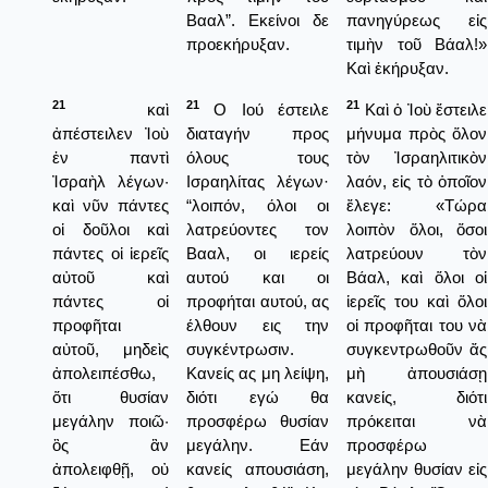
Βααλ”. Εκείνοι δε
πανηγύρεως εἰς
προεκήρυξαν.
τιμὴν τοῦ Βάαλ!»
Καὶ ἐκήρυξαν.
21
21
21
καὶ
Ο Ιού έστειλε
Καὶ ὁ Ἰοὺ ἔστειλε
ἀπέστειλεν Ἰοὺ
διαταγήν προς
μήνυμα πρὸς ὅλον
ἐν παντὶ
όλους τους
τὸν Ἰσραηλιτικὸν
Ἰσραὴλ λέγων·
Ισραηλίτας λέγων·
λαόν, εἰς τὸ ὁποῖον
καὶ νῦν πάντες
“λοιπόν, όλοι οι
ἔλεγε: «Τώρα
οἱ δοῦλοι καὶ
λατρεύοντες τον
λοιπὸν ὅλοι, ὅσοι
πάντες οἱ ἱερεῖς
Βααλ, οι ιερείς
λατρεύουν τὸν
αὐτοῦ καὶ
αυτού και οι
Βάαλ, καὶ ὅλοι οἱ
πάντες οἱ
προφήται αυτού, ας
ἱερεῖς του καὶ ὅλοι
προφῆται
έλθουν εις την
οἱ προφῆται του νὰ
αὐτοῦ, μηδεὶς
συγκέντρωσιν.
συγκεντρωθοῦν ἄς
ἀπολειπέσθω,
Κανείς ας μη λείψη,
μὴ ἀπουσιάσῃ
ὅτι θυσίαν
διότι εγώ θα
κανείς, διότι
μεγάλην ποιῶ·
προσφέρω θυσίαν
πρόκειται νὰ
ὃς ἂν
μεγάλην. Εάν
προσφέρω
ἀπολειφθῇ, οὐ
κανείς απουσιάση,
μεγάλην θυσίαν εἰς