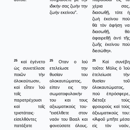
ιδικήν σας ζωήν την
χέρια σας,
ζωήν εκείνου”.
διασωθῇ, τότε ἡ
ζωὴ ἐκείνου ποὺ
θὰ τὸν ἀφήσῃ να
διασωθῇ, θὰ
ἀφαιρεθῇ ἀντὶ τῆς
ζωῆς ἐκείνου ποὺ
διεσώθη».
25
25
25
καὶ ἐγένετο
Οταν ο Ιού
Καὶ συνέβη
ὡς συνετέλεσε
ετελείωσε την
τοῦτο: Μόλις ὁ Ἰοὺ
ποιῶν τὴν
θυσίαν του
ἐτελείωσε τὴν
ὁλοκαύτωσιν,
ολοκαυτώματος,
θυσίαν τοῦ
καὶ εἶπεν Ἰοὺ
είπεν εις την
ὁλοκαυτώματος,
τοῖς
σωματοφυλακήν
ποὺ ἐπρόσφερε,
παρατρέχουσι
του και τους
διέταξε τοὺς
καὶ τοῖς
αξιωματικούς του·
φρουροὺς καὶ τοὺς
τριστάταις·
“εισέλθετε στον
ἀξιωματικούς του:
εἰσελθόντες
ναόν του Βααλ και
«Ἀφοῦ μπῆτε μέσα
πατάξατε
φονεύσατε όλους.
εἰς τὸν ναόν,