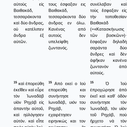
αὐτοὺς εἰς
τους έσφαξαν εις
συνέλαβαν καὶ
Βαιθακάδ,
Βαιθακάδ,
τοὺς ἔσφαξαν εἰς
τεσσαράκοντα
τεσσαράκοντα δύο
τὴν τοποθεσίαν
καὶ δύο ἄνδρας,
άνδρας εν όλω.
Βαιθακάδ
οὐ κατέλιπεν
Κανένας από
(=«Κατασκήνωσις
ἄνδρα ἐξ
αυτούς δεν
τῶν βοσκῶν»)·
αὐτῶν.
υπελείφθη
ἔσφαξαν δηλαδὴ
ζωντανός.
σαράντα δύο
ἄνδρες καὶ δὲν
ἀφῆκαν κανένα
ζωντανὸν ἀπὸ
αὐτούς.
15
15
15
καὶ ἐπορεύθη
Από εκεί ο Ιού
Ὁ Ἰοὺ
ἐκεῖθεν καὶ εὗρε
επορεύθη και
ἐπροχώρησε ἀπὸ
τὸν Ἰωναδὰβ
συνήντησε τον
ἐκεῖ καὶ καθ' ὁδὸν
υἱὸν Ῥηχὰβ εἰς
Ιωναδάβ, υιόν του
συνήντησε τὸν
ἀπαντὴν αὐτοῦ,
Ρηχάβ, τον
Ἰωναδάβ, τὸν υἱὸν
καὶ ηὐλόγησεν
εχαιρέτησεν
τοῦ Ρηχάβ, ποὺ
αὐτόν. καὶ εἶπε
ειρηνικώς και τον
ἤρχετο νὰ τὸν