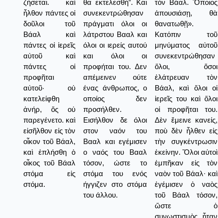
ζήσεται. καὶ
θα εκτελεσθή”. Και
τὸν Βάαλ. Ὅποιος
ἦλθον πάντες οἱ
συνεκεντρώθησαν
ἀπουσιάσῃ, θὰ
δοῦλοι τοῦ
πράγματι όλοι οι
θανατωθῇ».
Βάαλ καὶ
λάτρστου Βααλ και
Κατόπιν τοῦ
πάντες οἱ ἱερεῖς
όλοι οι ιερείς αυτού
μηνύματος αὐτοῦ
αὐτοῦ καὶ
και όλοι οι
συνεκεντρώθησαν
πάντες οἱ
προφήται του. Δεν
ὅλοι, ὅσοι
προφῆται
απέμεινεν ούτε
ἐλάτρευαν τὸν
αὐτοῦ· οὐ
ένας άνθρωπος, ο
Βάαλ, καὶ ὅλοι οἱ
κατελείφθη
οποίος δεν
ἱερεῖς του καὶ ὅλοι
ἀνήρ, ὅς οὐ
προσήλθεν.
οἱ προφῆται του.
παρεγένετο. καὶ
Εισήλθον δε όλοι
Δὲν ἔμεινε κανείς,
εἰσῆλθον εἰς τὸν
στον ναόν του
ποὺ δὲν ἦλθεν εἰς
οἶκον τοῦ Βάαλ,
Βααλ και εγέμισεν
τὴν συγκέντρωσιν
καὶ ἐπλήσθη ὁ
ο ναός του Βααλ
ἐκείνην. Ὅλοι αὐτοὶ
οἶκος τοῦ Βάαλ
τόσον, ώστε το
ἐμπῆκαν εἰς τὸν
στόμα εἰς
στόμα του ενός
ναὸν τοῦ Βάαλ· καὶ
στόμα.
ήγγιζεν στο στόμα
ἐγέμισεν ὁ ναὸς
του άλλου.
τοῦ Βάαλ τόσον,
ὥστε ὁ
συνωστισμὸς ἦταν