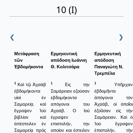
10 (Ι)
❮
❯
Μετάφραση
Ερμηνευτική
Ερμηνευτική
τῶν
απόδοση Ιωάννη
απόδοση
Ἑβδομήκοντα
Θ. Κολιτσάρα
Παναγιώτη Ν.
Τρεμπέλα
1
1
1
Καὶ τῷ Ἀχαὰβ
Εις την
Υπῆρχαν
ἑβδομήκοντα
Σαμάρειαν εζούσαν
ἑβδομῆντα
υἱοὶ ἐν
εβδομήκοντα
ἀπόγονοι τὸν
Σαμαρείᾳ. καὶ
απόγονοι του
Ἀχαάβ, οἱ ὁποῖοι
ἔγραψεν Ἰοὺ
Αχαάβ. Ο Ιού
ἐζοῦσαν εἰς τὴν
βιβλίον καὶ
έγραψεν
Σαμάρειαν. Καὶ ὁ
ἀπέστειλεν ἐν
επιστολήν, την
Ἰοὺ ἔγραψεν
Σαμαρείᾳ πρὸς
οποίον και έστειλεν
ἐπιστολήν, τὴν