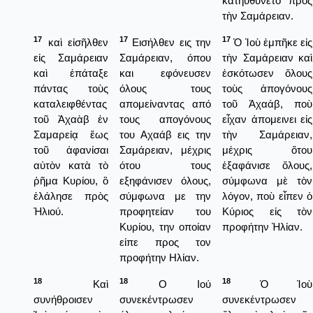
κατηυθύνετο πρὸς
τὴν Σαμάρειαν.
17
17
17
καὶ εἰσῆλθεν
Εισήλθεν εις την
Ὁ Ἰοὺ ἐμπῆκε εἰς
εἰς Σαμάρειαν
Σαμάρειαν, όπου
τὴν Σαμάρειαν καὶ
καὶ ἐπάταξε
και εφόνευσεν
ἐσκότωσεν ὅλους
πάντας τοὺς
όλους τους
τοὺς ἀπογόνους
καταλειφθέντας
απομείναντας από
τοῦ Ἀχαάβ, ποὺ
τοῦ Ἀχαὰβ ἐν
τους απογόνους
εἶχαν ἀπομεινει εἰς
Σαμαρείᾳ ἕως
του Αχαάβ εις την
τὴν Σαμάρειαν,
τοῦ ἀφανίσαι
Σαμάρειαν, μέχρις
μέχρις ὅτου
αὐτὸν κατὰ τὸ
ότου τους
ἐξαφάνισε ὅλους,
ῥῆμα Κυρίου, ὃ
εξηφάνισεν όλους,
σύμφωνα μὲ τὸν
ἐλάλησε πρὸς
σύμφωνα με την
λόγον, ποὺ εἶπεν ὁ
Ἠλιού.
προφητείαν του
Κύριος εἰς τὸν
Κυρίου, την οποίαν
προφήτην Ἠλίαν.
είπε προς τον
προφήτην Ηλίαν.
18
18
18
Καὶ
Ο Ιού
Ὁ Ἰοὺ
συνήθροισεν
συνεκέντρωσεν
συνεκέντρωσεν