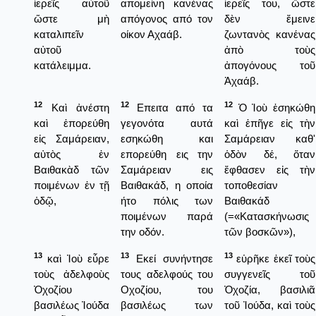
ἱερεῖς αὐτοῦ
απομείνη κανένας
ἱερεῖς του, ὥστε
ὥστε μὴ
απόγονος από τον
δὲν ἔμεινε
καταλιπεῖν
οίκον Αχαάβ.
ζωντανὸς κανένας
αὐτοῦ
ἀπὸ τοὺς
κατάλειμμα.
ἀπογόνους τοῦ
Ἀχαάβ.
12
12
12
Καὶ ἀνέστη
Επειτα από τα
Ὁ Ἰοὺ ἐσηκώθη
καὶ ἐπορεύθη
γεγονότα αυτά
καὶ ἐπῆγε εἰς τὴν
εἰς Σαμάρειαν,
εσηκώθη και
Σαμάρειαν καθ'
αὐτὸς ἐν
επορεύθη εις την
ὁδὸν δέ, ὅταν
Βαιθακὰδ τῶν
Σαμάρειαν εις
ἔφθασεν εἰς τὴν
ποιμένων ἐν τῇ
Βαιθακάδ, η οποία
τοποθεσίαν
ὁδῷ,
ήτο πόλις των
Βαιθακάδ
ποιμένων παρά
(=«Κατασκήνωσις
την οδόν.
τῶν βοσκῶν»),
13
13
13
καὶ Ἰοὺ εὗρε
Εκεί συνήντησε
εὑρῆκε ἐκεῖ τοὺς
τοὺς ἀδελφοὺς
τους αδελφούς του
συγγενεῖς τοῦ
Ὀχοζίου
Οχοζίου, του
Ὀχοζία, βασιλιᾶ
βασιλέως Ἰούδα
βασιλέως των
τοῦ Ἰούδα, καὶ τοὺς