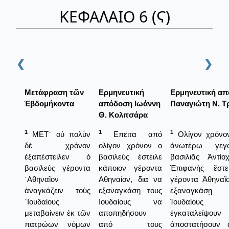
ΚΕΦΑΛΑΙΟ 6 (Ϛ)
❮
❯
Μετάφραση τῶν
Ερμηνευτική
Ερμηνευτική α
Ἑβδομήκοντα
απόδοση Ιωάννη
Παναγιώτη Ν. Τ
Θ. Κολιτσάρα
1
1
1
ΜΕΤ᾿ οὐ πολὺν
Επειτα από
Ολίγον χρόνον
δὲ χρόνον
ολίγον χρόνον ο
ἀνωτέρω γεγ
ἐξαπέστειλεν ὁ
βασιλεύς έστειλε
βασιλιᾶς Ἀντί
βασιλεὺς γέροντα
κάποιον γέροντα
Ἐπιφανὴς ἔστε
᾿Αθηναῖον
Αθηναίον, δια να
γέροντα Ἀθηναῖο
ἀναγκάζειν τοὺς
εξαναγκάση τους
ἑξαναγκάσ
᾿Ιουδαίους
Ιουδαίους να
Ἰουδαίο
μεταβαίνειν ἐκ τῶν
αποπηδήσουν
ἐγκαταλείψ
πατρώων νόμων
από τους
ἀποστατήσουν 