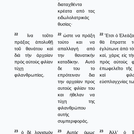
διαταχθέντα
κρέατα από τας
ειδωλολατρικάς
θυσίας·
22
22
22
ἵνα τοῦτο
ώστε να πράξη
Ἔτσι ὁ Ἐλεάζα
πράξας ἀπολυθῇ
τούτο και να
θὰ ἔπραττε τ
τοῦ θανάτου καὶ
απαλλαγή από
ἐγλύτωνε ἀπὸ τὸ
διὰ τὴν ἀρχαίαν
την θανατικήν
καί, χάρις εἰς τ
πρὸς αὐτοὺς φιλίαν
καταδίκην. Αυτό
πρὸς αὐτοὺς φ
τύχῃ
δε του το
ἐπωφελεῖτο τῆς 
φιλανθρωπίας.
επρότειναν δια
καὶ φιλαν
την αρχαίαν προς
εὐσπλαγχνίας τω
αυτούς φιλίαν του
και ήθελαν να
τύχη της
φιλανθρώπου
αυτής
συμπεριφοράς.
23
23
23
ὁ δὲ λογισμὸν
Αυτός όμως
Ἀλλ’ ὁ Ἐλ