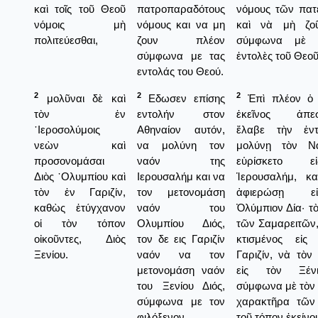
καὶ τοῖς τοῦ Θεοῦ
πατροπαραδότους
νόμους τῶν πα
νόμοις μὴ
νόμους και να μη
καὶ νὰ μὴ ζο
πολιτεύεσθαι,
ζουν πλέον
σύμφωνα μὲ τ
σύμφωνα με τας
ἐντολὲς τοῦ Θεοῦ
εντολάς του Θεού.
2
2
2
μολῦναι δὲ καὶ
Εδωσεν επίσης
Ἐπὶ πλέον ὁ β
τὸν ἐν
εντολήν στον
ἐκεῖνος ἀπεσ
῾Ιεροσολύμοις
Αθηναίον αυτόν,
ἔλαβε τὴν ἐν
νεὼν καὶ
να μολύνη τον
μολύνῃ τὸν Ν
προσονομάσαι
ναόν της
εὑρίσκετο 
Διὸς ᾿Ολυμπίου καὶ
Ιερουσαλήμ και να
Ἱερουσαλήμ, κ
τὸν ἐν Γαριζίν,
τον μετονομάση
ἀφιερώσῃ ε
καθὼς ἐτύγχανον
ναόν του
Ὀλύμπιον Δία· τ
οἱ τὸν τόπον
Ολυμπίου Διός,
τῶν Σαμαρειτῶν,
οἰκοῦντες, Διὸς
τον δε εις Γαριζίν
κτισμένος εἰς
Ξενίου.
ναόν να τον
Γαριζίν, νὰ τὸν
μετονομάση ναόν
εἰς τὸν Ξένι
του Ξενίου Διός,
σύμφωνα μὲ τὸν 
σύμφωνα με τον
χαρακτῆρα τῶν
φιλόξενον
τοῦ τόπον ἐκείνο