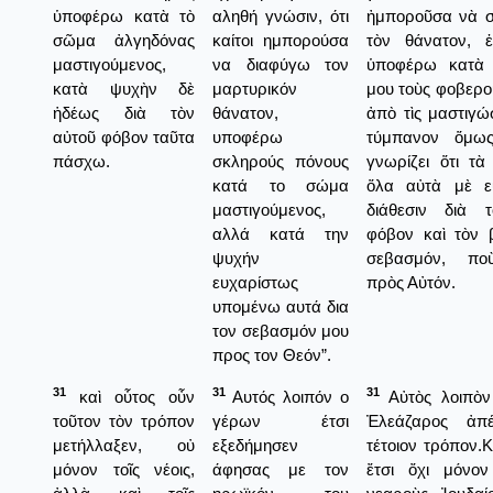
ὑποφέρω κατὰ τὸ
αληθή γνώσιν, ότι
ἠμποροῦσα νὰ 
σῶμα ἀλγηδόνας
καίτοι ημπορούσα
τὸν θάνατον, ἐ
μαστιγούμενος,
να διαφύγω τον
ὑποφέρω κατὰ
κατὰ ψυχὴν δὲ
μαρτυρικόν
μου τοὺς φοβερο
ἡδέως διὰ τὸν
θάνατον,
ἀπὸ τὶς μαστιγώσ
αὐτοῦ φόβον ταῦτα
υποφέρω
τύμπανον ὅμως
πάσχω.
σκληρούς πόνους
γνωρίζει ὅτι τ
κατά το σώμα
ὅλα αὐτὰ μὲ ε
μαστιγούμενος,
διάθεσιν διὰ 
αλλά κατά την
φόβον καὶ τὸν 
ψυχήν
σεβασμόν, πο
ευχαρίστως
πρὸς Αὐτόν.
υπομένω αυτά δια
τον σεβασμόν μου
προς τον Θεόν”.
31
31
31
καὶ οὗτος οὖν
Αυτός λοιπόν ο
Αὐτὸς λοιπὸν
τοῦτον τὸν τρόπον
γέρων έτσι
Ἐλεάζαρος ἀπ
μετήλλαξεν, οὐ
εξεδήμησεν
τέτοιον τρόπον.
μόνον τοῖς νέοις,
άφησας με τον
ἔτσι ὄχι μόνον