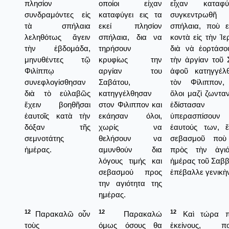
πλησίον
οποίοι είχαν
εἶχαν καταφύ
συνδραμόντες εἰς
καταφύγει εις τα
συγκεντρωθῆ
τὰ σπήλαια
εκεί πλησίον
σπήλαια, ποὺ ε
λεληθότως ἄγειν
σπήλαια, δια να
κοντὰ εἰς τὴν Ἱ
τὴν ἑβδομάδα,
τηρήσουν
διὰ νὰ ἐορτάσ
μηνυθέντες τῷ
κρυφίως την
τὴν ἀργίαν τοῦ 
Φιλίππῳ
αργίαν του
ἀφοῦ κατηγγέλ
συνεφλογίσθησαν
Σαβάτου,
τὸν Φίλιππον,
διὰ τὸ εὐλαβῶς
κατηγγέλθησαν
ὅλοι μαζὶ ζωνταν
ἔχειν βοηθῆσαι
στον Φιλιππον και
ἐδίστασ
ἑαυτοῖς κατὰ τὴν
εκάησαν όλοι,
ὑπερασπίσο
δόξαν τῆς
χωρίς να
ἑαυτούς των, 
σεμνοτάτης
θελήσουν να
σεβασμοῦ ποὺ
ἡμέρας.
αμυνθούν δια
πρὸς τὴν ἁγιό
λόγους τιμής και
ἡμέρας τοῦ Σαββ
σεβασμού προς
ἐπέβαλλε γενικὴ
την αγιότητα της
ημέρας.
12
12
12
Παρακαλῶ οὖν
Παρακαλώ
Καὶ τώρα π
τοὺς
όμως όσους θα
ἐκείνους, 