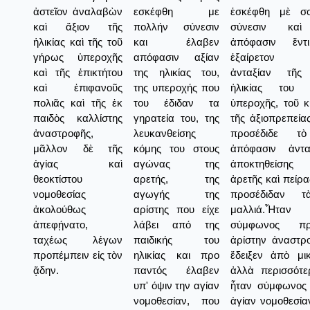
ἀστεῖον ἀναλαβὼν
εσκέφθη με
ἐσκέφθη μὲ σο
καὶ ἄξιον τῆς
πολλήν σύνεσιν
σύνεσιν καὶ
ἡλικίας καὶ τῆς τοῦ
και έλαβεν
ἀπόφασιν ἔντ
γήρως ὑπεροχῆς
απόφασιν αξίαν
ἐξαίρετον ἀ
καὶ τῆς ἐπικτήτου
της ηλικίας του,
ἀνταξίαν τῆς
καὶ ἐπιφανοῦς
της υπεροχής που
ἡλικίας του 
πολιᾶς καὶ τῆς ἐκ
του έδιδαν τα
ὑπεροχῆς, τοῦ κ
παιδὸς καλλίστης
γηρατεία του, της
τῆς ἀξιοπρεπεία
ἀναστροφῆς,
λευκανθείσης
προσέδιδε τὸ
μᾶλλον δὲ τῆς
κόμης του στους
ἀπόφασιν ἀντα
ἁγίας καὶ
αγώνας της
ἀποκτηθείση
θεοκτίστου
αρετής, της
ἀρετῆς καὶ πείρα
νομοθεσίας
αγωγής της
προσέδιδαν τ
ἀκολούθως
αρίστης που είχε
μαλλιά.Ἦταν
ἀπεφῄνατο,
λάβει από της
σύμφωνος π
ταχέως λέγων
παιδικής του
ἀρίστην ἀναστρ
προπέμπειν εἰς τὸν
ηλικίας και προ
ἔδειξεν ἀπὸ μικ
ᾅδην.
παντός έλαβεν
ἀλλὰ περισσότ
υπ' όψιν την αγίαν
ἦταν σύμφωνος
νομοθεσίαν, που
ἁγίαν νομοθεσία