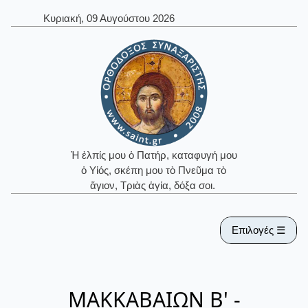
Κυριακή, 09 Αυγούστου 2026
Ἡ ἐλπίς μου ὁ Πατήρ, καταφυγή μου
ὁ Υἱός, σκέπη μου τὸ Πνεῦμα τὸ
ἅγιον, Τριὰς ἁγία, δόξα σοι.
Επιλογές ☰
ΜΑΚΚΑΒΑΙΩΝ Β' -