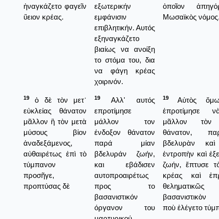
ἠναγκάζετο φαγεῖν
εξωτερικήν
ὁποῖον ἀπηγό
ὕειον κρέας.
εμφάνισιν
Μωσαϊκὸς νόμος
επιβλητικήν. Αυτός
εξηναγκάζετο
βιαίως να ανοίξη
το στόμα του, δια
να φάγη κρέας
χοιρινόν.
19
19
19
ὁ δὲ τὸν μετ᾿
Αλλ' αυτός
Αὐτὸς ὅμω
εὐκλείας θάνατον
επροτίμησε
ἐπροτίμησε ν
μᾶλλον ἢ τὸν μετὰ
μάλλον τον
μᾶλλον τὸν 
μύσους βίον
ένδοξον θάνατον
θάνατον, π
ἀναδεξάμενος,
παρά μίαν
βδελυρὰν καὶ
αὐθαιρέτως ἐπὶ τὸ
βδελυράν ζωήν,
ἐντροπὴν καὶ ἐξ
τύμπανον
και εβάδισεν
ζωήν, ἔπτυσε τὸ
προσῆγε,
αυτοπροαιρέτως
κρέας καὶ ἐπ
προπτύσας δὲ
προς το
θεληματικῶς
βασανιστικόν
βασανιστικὸν 
όργανον του
ποὺ ἐλέγετο τύμ
μαρτυρικού