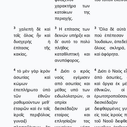
χαρακτήρα των
κατοίκων της
περιοχής.
3
3
3
χαλεπὴ δὲ καὶ
Η επίτασις των
Ὅλα δὲ αὐτὰ τ
τοῖς ὅλοις ἦν καὶ
δεινών υπήρξε και
ποὺ ἐπέπεσαν 
δυσχερὴς ἡ
δι' αυτό το πολύ
Ἰουδαίων, ἀπεδεί
ἐπίτασις τῆς
πλήθος
ὅλους σκληρά,
κακίας.
καταθλιπτική και
καὶ ἀφόρητα.
ανυπόφορος.
4
4
4
τὸ μὲν γὰρ ἱερὸν
Διότι ο ιερός
Διότι ὁ Ναὸς εἶ
ἀσωτίας καὶ
ναός εγέμισεν
ἀπὸ ἀσωτίες, 
κώμων
από ασωτίας και
καὶ ὄργια ἐκ μ
ἐπεπλήρωτο ὑπὸ
μέθας υπό των
ἐθνικῶν, οἱ
τῶν ἐθνῶν
ειδωλολατρών, οι
ἐρωτοτροποῦ
ραθυμούντων μεθ᾿
οπρίοι
διεσκέδα
ἑταιρῶν καὶ ἐν τοῖς
διεσκέδαζον με
διεφθαρμένες γυ
ἱεροῖς περιβόλοις
εταίρας και
εἰς τοὺς ἱεροὺς 
γυναιξὶ
επλησίαζον τας
τοῦ Ναοῦ διεφθε