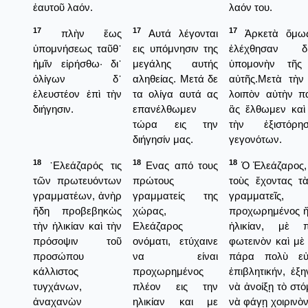
ἑαυτοῦ λαόν.
λαόν του.
17
17
17
πλὴν ἕως
Αυτά λέγονται
Ἀρκετὰ ὅμω
ὑπομνήσεως ταῦθ᾿
εις υπόμνησιν της
ἐλέχθησαν 
ἡμῖν εἰρήσθω· δι᾿
μεγάλης αυτής
ὑπομονὴν τῆς 
ὀλίγων δ᾿
αληθείας. Μετά δε
αὐτῆς.Μετὰ τὴν
ἐλευστέον ἐπὶ τὴν
τα ολίγα αυτά ας
λοιπὸν αὐτὴν π
διήγησιν.
επανέλθωμεν
ἂς ἔλθωμεν καὶ 
τώρα εις την
τὴν ἐξιστόρη
διήγησίν μας.
γεγονότων.
18
18
18
᾿Ελεάζαρός τις
Ενας από τους
Ὁ Ἐλεάζαρος,
τῶν πρωτευόντων
πρώτους
τοὺς ἔχοντας τ
γραμματέων, ἀνὴρ
γραμματείς της
γραμματεῖς,
ἤδη προβεβηκὼς
χώρας,
προχωρημένος ἤδ
τὴν ἡλικίαν καὶ τὴν
Ελεάζαρος
ἡλικίαν, μὲ 
πρόσοψιν τοῦ
ονόματι, ετύχαινε
φωτεινὸν καὶ μὲ
προσώπου
να είναι
πάρα πολὺ εὐ
κάλλιστος
προχωρημένος
ἐπιβλητικήν, ἐξ
τυγχάνων,
πλέον εις την
νὰ ἀνοίξῃ τὸ στό
ἀναχανὼν
ηλικίαν και με
νὰ φάγῃ χοιρινὸν