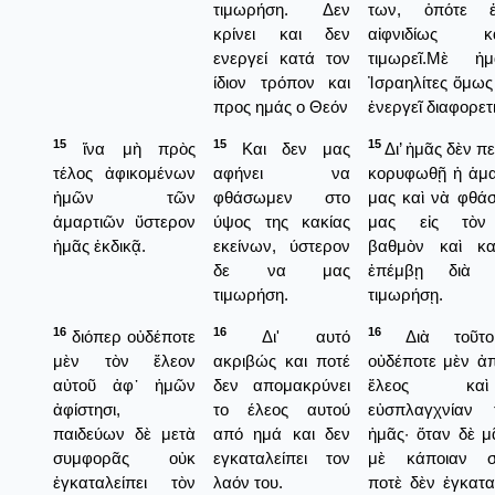
τιμωρήση. Δεν
των, ὁπότε ἐπ
κρίνει και δεν
αἰφνιδίως 
ενεργεί κατά τον
τιμωρεῖ.Μὲ ἡ
ίδιον τρόπον και
Ἰσραηλίτες ὅμως 
προς ημάς ο Θεόν
ἐνεργεῖ διαφορετ
15
15
15
ἵνα μὴ πρὸς
Και δεν μας
Δι’ ἠμᾶς δὲν πε
τέλος ἀφικομένων
αφήνει να
κορυφωθῇ ἡ ἁμ
ἡμῶν τῶν
φθάσωμεν στο
μας καὶ νὰ φθάσ
ἁμαρτιῶν ὕστερον
ύψος της κακίας
μας εἰς τὸν 
ἡμᾶς ἐκδικᾷ.
εκείνων, ύστερον
βαθμὸν καὶ κα
δε να μας
ἐπέμβῃ διὰ
τιμωρήση.
τιμωρήσῃ.
16
16
16
διόπερ οὐδέποτε
Δι' αυτό
Διὰ τοῦτο
μὲν τὸν ἔλεον
ακριβώς και ποτέ
οὐδέποτε μὲν ἀπ
αὐτοῦ ἀφ᾿ ἡμῶν
δεν απομακρύνει
ἔλεος κα
ἀφίστησι,
το έλεος αυτού
εὐσπλαγχνίαν
παιδεύων δὲ μετὰ
από ημά και δεν
ἡμᾶς· ὅταν δὲ μ
συμφορᾶς οὐκ
εγκαταλείπει τον
μὲ κάποιαν σ
ἐγκαταλείπει τὸν
λαόν του.
ποτὲ δὲν ἐγκατα