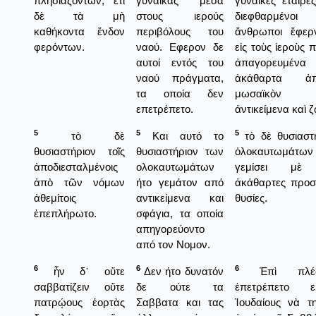
πλησιαζόντων, ἔτι
γυναίκας μέσα
γυναῖκες ἐταῖρε
δὲ τὰ μὴ
στους ιερούς
διεφθαρμένοι
καθήκοντα ἔνδον
περιβόλους του
ἄνθρωποι ἔφερ
φερόντων.
ναού. Εφερον δε
εἰς τοὺς ἱεροὺς 
αυτοί εντός του
ἀπαγορευμέ
ναού πράγματα,
ἀκάθαρτα ἀ
τα οποία δεν
μωσαϊκὸν
επετρέπετο.
ἀντικείμενα καὶ 
5
5
5
τὸ δὲ
Και αυτό το
τὸ δὲ θυσιαστ
θυσιαστήριον τοῖς
θυσιαστήριον των
ὁλοκαυτωμάτ
ἀποδιεσταλμένοις
ολοκαυτωμάτων
γεμίσει μὲ 
ἀπὸ τῶν νόμων
ήτο γεμάτον από
ἀκάθαρτες προσ
ἀθεμίτοις
αντικείμενα και
θυσίες.
ἐπεπλήρωτο.
σφάγια, τα οποία
απηγορεύοντο
από τον Νομον.
6
6
6
ἦν δ᾿ οὔτε
Δεν ήτο δυνατόν
Ἐπὶ πλέο
σαββατίζειν οὔτε
δε ούτε τα
ἐπετρέπετο ε
πατρῴους ἑορτὰς
Σαββατα και τας
Ἰουδαίους νὰ τ