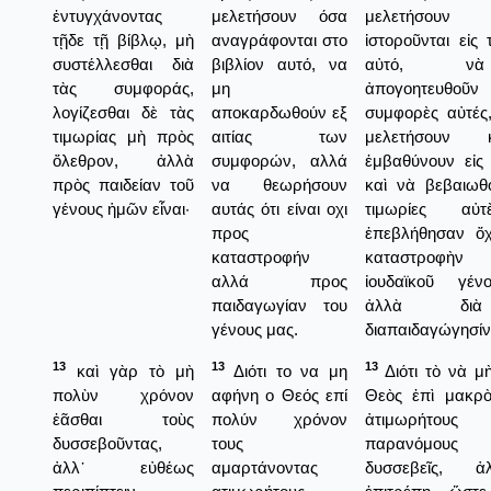
ἐντυγχάνοντας
μελετήσουν όσα
μελετήσο
τῇδε τῇ βίβλῳ, μὴ
αναγράφονται στο
ἱστοροῦνται εἰς 
συστέλλεσθαι διὰ
βιβλίον αυτό, να
αὐτό, 
τὰς συμφοράς,
μη
ἀπογοητευθοῦν
λογίζεσθαι δὲ τὰς
αποκαρδωθούν εξ
συμφορὲς αὐτές
τιμωρίας μὴ πρὸς
αιτίας των
μελετήσουν
ὄλεθρον, ἀλλὰ
συμφορών, αλλά
ἐμβαθύνουν εἰς
πρὸς παιδείαν τοῦ
να θεωρήσουν
καὶ νὰ βεβαιωθο
γένους ἡμῶν εἶναι·
αυτάς ότι είναι οχι
τιμωρίες αὐ
προς
ἐπεβλήθησαν ὄχ
καταστροφήν
καταστροφ
αλλά προς
ἰουδαϊκοῦ γέν
παιδαγωγίαν του
ἀλλὰ δι
γένους μας.
διαπαιδαγώγησίν
13
13
13
καὶ γὰρ τὸ μὴ
Διότι το να μη
Διότι τὸ νὰ μ
πολὺν χρόνον
αφήνη ο Θεός επί
Θεὸς ἐπὶ μακρ
ἐᾶσθαι τοὺς
πολύν χρόνον
ἀτιμωρήτου
δυσσεβοῦντας,
τους
παρανόμο
ἀλλ᾿ εὐθέως
αμαρτάνοντας
δυσσεβεῖς, 