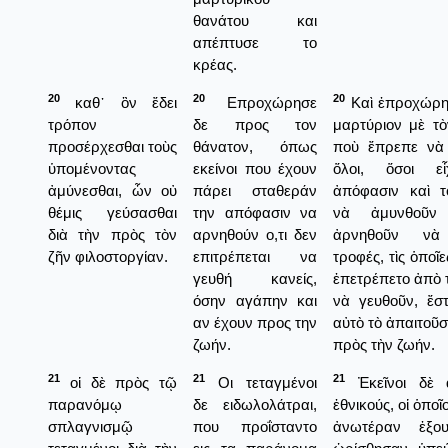
θανάτου και
απέπτυσε το
κρέας.
20
20
20
καθ᾿ ὃν ἔδει
Επροχώρησε
Καὶ ἐπροχώρησ
τρόπον
δε προς τον
μαρτύριον μὲ τὸ
προσέρχεσθαι τοὺς
θάνατον, όπως
ποὺ ἔπρεπε νὰ
ὑπομένοντας
εκείνοι που έχουν
ὅλοι, ὅσοι ε
ἀμύνεσθαι, ὧν οὐ
πάρει σταθεράν
ἀπόφασιν καὶ 
θέμις γεύσασθαι
την απόφασιν να
νὰ ἀμυνθοῦν
διὰ τὴν πρὸς τὸν
αρνηθούν ο,τι δεν
ἀρνηθοῦν νὰ
ζῆν φιλοστοργίαν.
επιτρέπεται να
τροφές, τὶς ὁποῖε
γευθή κανείς,
ἐπετρέπετο ἀπὸ 
όσην αγάπην και
νὰ γευθοῦν, ἔσ
αν έχουν προς την
αὐτὸ τὸ ἀπαιτοῦ
ζωήν.
πρὸς τὴν ζωήν.
21
21
21
οἱ δὲ πρὸς τῷ
Οι τεταγμένοι
Ἐκεῖνοι δὲ 
παρανόμῳ
δε ειδωλολάτραι,
ἐθνικούς, οἱ ὁποῖ
σπλαγνισμῷ
που προΐσταντο
ἀνωτέραν ἐξου