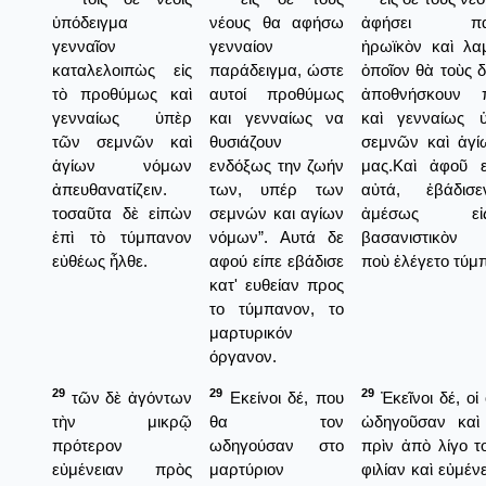
ὑπόδειγμα
νέους θα αφήσω
ἀφήσει παρ
γενναῖον
γενναίον
ἡρωϊκὸν καὶ λα
καταλελοιπὼς εἰς
παράδειγμα, ώστε
ὁποῖον θὰ τοὺς 
τὸ προθύμως καὶ
αυτοί προθύμως
ἀποθνήσκουν 
γενναίως ὑπὲρ
και γενναίως να
καὶ γενναίως 
τῶν σεμνῶν καὶ
θυσιάζουν
σεμνῶν καὶ ἁγ
ἁγίων νόμων
ενδόξως την ζωήν
μας.Καὶ ἀφοῦ 
ἀπευθανατίζειν.
των, υπέρ των
αὐτά, ἐβάδισ
τοσαῦτα δὲ εἰπὼν
σεμνών και αγίων
ἀμέσως ε
ἐπὶ τὸ τύμπανον
νόμων”. Αυτά δε
βασανιστικὸν 
εὐθέως ἦλθε.
αφού είπε εβάδισε
ποὺ ἐλέγετο τύμ
κατ' ευθείαν προς
το τύμπανον, το
μαρτυρικόν
όργανον.
29
29
29
τῶν δὲ ἀγόντων
Εκείνοι δέ, που
Ἐκεῖνοι δέ, οἱ 
τὴν μικρῷ
θα τον
ὠδηγοῦσαν καὶ 
πρότερον
ωδηγούσαν στο
πρὶν ἀπὸ λίγο τ
εὐμένειαν πρὸς
μαρτύριον
φιλίαν καὶ εὐμέν