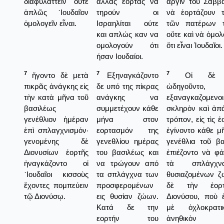
διαφυλάττειν οὔτε
άλλας εορτάς να
ἀργίν τοῦ Σαββά
ἁπλῶς ᾿Ιουδαῖον
τηρούν οι
νὰ ἐορτάζουν τ
ὁμολογεῖν εἶναι.
Ισραηλίται ούτε
τῶν πατέρων τ
και απλώς καν να
οὔτε καὶ νὰ ὁμο
ομολογούν ότι
ὅτι εἶναι Ἰουδαῖοι.
ήσαν Ιουδαίοι.
7
7
7
ἤγοντο δὲ μετὰ
Εξηναγκάζοντο
Οἱ δὲ Ἰο
πικρᾶς ἀνάγκης εἰς
δε υπό της πίκρας
ὡδηγοῦντο,
τὴν κατὰ μῆνα τοῦ
ανάγκης να
εξαναγκαζομ
βασιλέως
συμμετέχουν κάθε
σκληρὸν καὶ ἀ
γενέθλιον ἡμέραν
μήνα στον
τρόπον, εἰς τὶς ἐ
ἐπὶ σπλαγχνισμόν·
εορτασμόν της
ἐγίνοντο κάθε μ
γενομένης δὲ
γενεθλίου ημέρας
γενέθλια τοῦ βα
Διονυσίων ἑορτῆς
του βασιλέως και
ἐπιέζοντο νὰ φ
ἠναγκάζοντο οἱ
να τρώγουν από
τὰ σπλάγχ
᾿Ιουδαῖοι κισσοὺς
τα σπλάγχνα των
θυσιαζομένων 
ἔχοντες πομπεύειν
προσφερομένων
δὲ τὴν ἑορ
τῷ Διονύσῳ.
εις θυσίαν ζώων.
Διονύσου, ποὺ 
Κατά δε την
μὲ ὀχλοκρατι
εορτήν του
ἀνηθικὸν τ