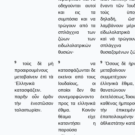
οδηγούνται αυτοί
ἔναντι τῶν Ἰου
και εις τα
τοὺς ὑποχρ
συμπόσια και να
δηλαδή, ὥ
τρώγουν από τα
λαμβάνουν μέρ
σπλάγχνα των
εἰδωλολατρικὰ
ζώων των
καὶ νὰ τρώγου
ειδωλολατρικών
σπλάγχν
θυσιών·
θυσιαζομένων ζ
9
9
9
τοὺς δὲ μὴ
να
Ὅσους δὲ ἠρν
προαιρουμένους
κατασφάζωνται δε
μεταβαίνουν
μεταβαίνειν ἐπὶ τὰ
εκείνοι από τους
συμμετέχουν
῾Ελληνικὰ
Ιουδαίους, οι
ἑλληνικὰ ἔθιμα
κατασφάζειν.
οποίοι δεν θα
θανατώνο
παρῆν οὖν ὁρᾶν
συνεμορφώνοντο
ἐκτελέσεως.Τοιο
τὴν ἐνεστῶσαν
προς τα ελληνικά
καθένας ἠμποροῦ
ταλαιπωρίαν.
έθιμα. Κοινόν
τὴν ἐπικειμέ
θέαμα είχε
ἐπαπειλουμένην
καταντήσει η
ἀθλιεστάτην κατά
παρούσα