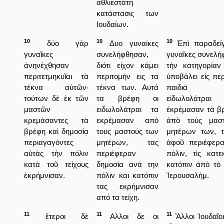
αθλιεστάτη
κατάστασις των
Ιουδαίων.
10
10
10
δύο γὰρ
Δυο γυναίκες
Ἐπὶ παραδείγ
γυναῖκες
συνελήφθησαν,
γυναῖκες συνελή
ἀνηνέχθησαν
διότι είχον κάμει
τὴν κατηγορίαν 
περιτετμηκυῖαι τὰ
περιτομήν εις τα
ὑποβάλει εἰς πε
τέκνα αὐτῶν·
τέκνα των. Αυτά
παιδιά τ
τούτων δὲ ἐκ τῶν
τα βρέφη οι
εἰδωλολάτραι
μαστῶν
ειδωλολάτραι τα
ἐκρέμασαν τὰ β
κρεμάσαντες τὰ
εκρέμασαν από
ἀπὸ τοὺς μασ
βρέφη καὶ δημοσίᾳ
τους μαστούς των
μητέρων των, τὶ
περιαγαγόντες
μητέρων, τας
ἀφοῦ περιέφερα
αὐτὰς τὴν πόλιν
περιέφεραν
πόλιν, τὶς κατε
κατὰ τοῦ τείχους
δημοσία ανά την
κατόπιν ἀπὸ τὸ 
ἐκρήμνισαν.
πόλιν και κατόπιν
Ἱερουσαλήμ.
τας εκρήμνισαν
από τα τείχη.
11
11
11
ἕτεροι δὲ
Αλλοι δε οι
Ἄλλοι Ἰουδαῖοι,