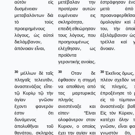
αὐτὸν εἰς
μετέβαλαν την
ἐστράφησαν ἐνα
δυσμένειαν
προτέραν αυτών
μετὰ ἀπ
μεταβαλόντων διὰ
ευμένειαν εις
προαναφερθεῖσα
τὸ τοὺς
σκληρότητα,
ὁμολογίαν καὶ δ
προειρημένους
επειδή εθεώρησαν
του, τὴν ὁποί
λόγους, ὡς αὐτοὶ
τους λόγους, που
ἐξελάμβαναν ὡ
διελάμβανον,
προηγουμένως
τρέλλα καὶ γε
ἀπόνοιαν εἶναι,
ελέχθησαν, ως
ἄνοιαν.
προϊόντα
γεροντικής ανοίας.
30
30
30
μέλλων δὲ ταῖς
Οταν δε
Ἐκεῖνος ὅμως,
πληγαῖς τελευτᾶν,
έφθασεν η στιγμή
πλέον σχεδὸν ν
ἀναστενάξας εἶπε·
να αποθάνη από
τὶς πληγές, 
τῷ Κυρίῳ τῷ τὴν
τας μαρτυρικάς
ἐπροξένησε τὸ
ἁγίαν γνῶσιν
πληγάς
εἰς τὸ τύμπαν
ἔχοντι φανερόν
ανεστέναξε και
ἀναστέναξε βαθι
ἐστιν ὅτι
είπεν· “Είναι
Εἰς τὸν Κύριον,
δυνάμενος
ολοφάνερον στον
κατέχει ὅλην 
ἀπολυθῆναι τοῦ
Κυριον, ο οποίος
γνῶσιν, εἶναι φ
θανάτου, σκληρὰς
έχει την αγίαν και
γνωστὸν ὅτι,