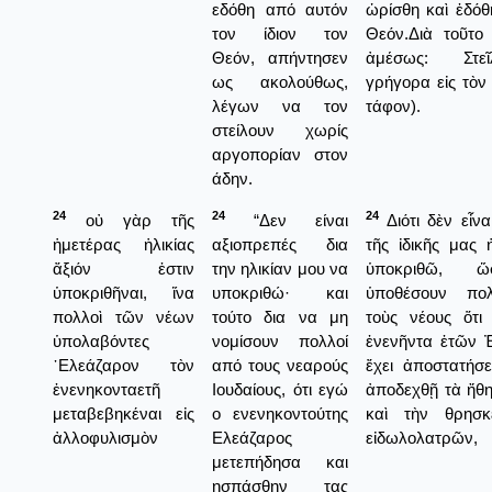
εδόθη από αυτόν
ὡρίσθη καὶ ἐδόθ
τον ίδιον τον
Θεόν.Διὰ τοῦτο
Θεόν, απήντησεν
ἀμέσως: Στε
ως ακολούθως,
γρήγορα εἰς τὸν
λέγων να τον
τάφον).
στείλουν χωρίς
αργοπορίαν στον
άδην.
24
24
24
οὐ γὰρ τῆς
“Δεν είναι
Διότι δὲν εἶνα
ἡμετέρας ἡλικίας
αξιοπρεπές δια
τῆς ἰδικῆς μας 
ἄξιόν ἐστιν
την ηλικίαν μου να
ὑποκριθῶ, 
ὑποκριθῆναι, ἵνα
υποκριθώ· και
ὑποθέσουν πο
πολλοὶ τῶν νέων
τούτο δια να μη
τοὺς νέους ὅτι 
ὑπολαβόντες
νομίσουν πολλοί
ἐνενῆντα ἐτῶν 
᾿Ελεάζαρον τὸν
από τους νεαρούς
ἔχει ἀποστατήσε
ἐνενηκονταετῆ
Ιουδαίους, ότι εγώ
ἀποδεχθῇ τὰ ἤθη
μεταβεβηκέναι εἰς
ο ενενηκοντούτης
καὶ τὴν θρησκ
ἀλλοφυλισμὸν
Ελεάζαρος
εἰδωλολατρῶν,
μετεπήδησα και
ησπάσθην τας