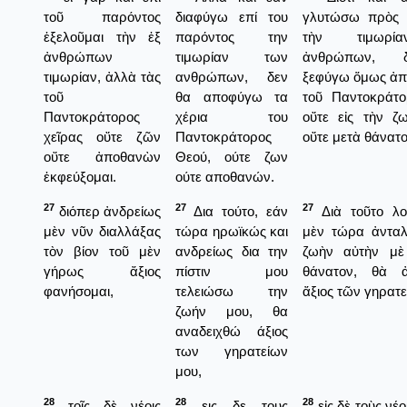
τοῦ παρόντος
διαφύγω επί του
γλυτώσω πρὸς 
ἐξελοῦμαι τὴν ἐξ
παρόντος την
τὴν τιμωρί
ἀνθρώπων
τιμωρίαν των
ἀνθρώπων, 
τιμωρίαν, ἀλλὰ τὰς
ανθρώπων, δεν
ξεφύγω ὅμως ἀπὸ
τοῦ
θα αποφύγω τα
τοῦ Παντοκράτ
Παντοκράτορος
χέρια του
οὔτε εἰς τὴν ζ
χεῖρας οὔτε ζῶν
Παντοκράτορος
οὔτε μετὰ θάνατο
οὔτε ἀποθανὼν
Θεού, ούτε ζων
ἐκφεύξομαι.
ούτε αποθανών.
27
27
27
διόπερ ἀνδρείως
Δια τούτο, εάν
Διὰ τοῦτο λο
μὲν νῦν διαλλάξας
τώρα ηρωϊκώς και
μὲν τώρα ἀντα
τὸν βίον τοῦ μὲν
ανδρείως δια την
ζωὴν αὐτὴν μὲ
γήρως ἄξιος
πίστιν μου
θάνατον, θὰ ἀ
φανήσομαι,
τελειώσω την
ἄξιος τῶν γηρατε
ζωήν μου, θα
αναδειχθώ άξιος
των γηρατείων
μου,
28
28
28
τοῖς δὲ νέοις
εις δε τους
εἰς δὲ τοὺς νέ