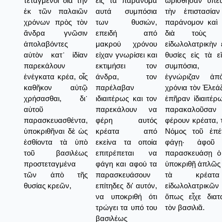
τεταγμένοι διὰ τὴν
εις τα παράνομα
ὡρίσθησαν ὑπεύ
ἐκ τῶν παλαιῶν
αυτά συμπόσια
τὴν ἐπιστασία
χρόνων πρὸς τὸν
των θυσιών,
παράνομον καὶ 
ἄνδρα γνῶσιν
επειδή από
διὰ τοὺς Ἰο
ἀπολαβόντες
μακρού χρόνου
εἰδωλολατρικὴν 
αὐτὸν κατ᾿ ἰδίαν
είχαν γνωρίσει και
θυσίες εἰς τὰ ε
παρεκάλουν
εκτιμήσει τον
συμπόσια, 
ἐνέγκατα κρέα, οἷς
άνδρα, τον
ἐγνώριζαν ἀπ
καθῆκον αὐτῷ
παρέλαβαν
χρόνια τὸν Ἐλεά
χρήσασθαι, δι᾿
ιδιαιτέρως και τον
ἐπῆραν ἰδιαιτέρ
αὐτοῦ
παρεκάλουν να
παρακαλοῦσαν
παρασκευασθέντα,
φέρη αυτός
φέρουν κρέατα, 
ὑποκριθῆναι δὲ ὡς
κρέατα από
Νόμος τοῦ ἐπέ
ἐσθίοντα τὰ ὑπὸ
εκείνα τα οποία
φάγῃ· ἀφοῦ
τοῦ βασιλέως
επιτρέπεται να
παρασκευάσῃ ὁ 
προστεταγμένα
φάγη και αφού τα
ὑποκριθῇ ἁπλῶς 
τῶν ἀπὸ τῆς
παρασκευάσουν
τὰ κρέατ
θυσίας κρεῶν,
επίτηδες δι' αυτόν,
εἰδωλολατρικῶ
να υποκριθή ότι
ὅπως εἶχε δια
τρώγει τα υπό του
τὸν βασιλιᾶ.
βασιλέως