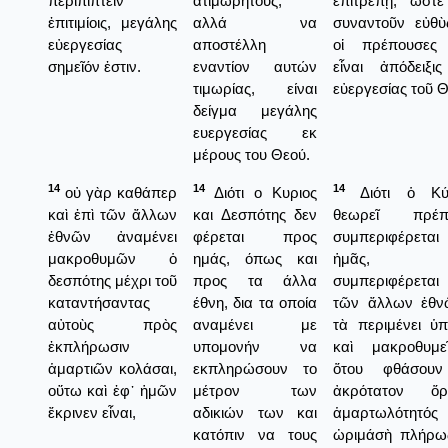
περιπίπτειν
ατιμωρήτους,
ἐπιτρέπῃ, ὥστ
ἐπιτιμίοις, μεγάλης
αλλά να
συναντοῦν εὐθ
εὐεργεσίας
αποστέλλη
οἱ πρέπουσες 
σημεῖόν ἐστιν.
εναντίον αυτών
εἶναι ἀπόδειξι
τιμωρίας, είναι
εὐεργεσίας τοῦ Θ
δείγμα μεγάλης
ευεργεσίας εκ
μέρους του Θεού.
14
14
14
οὐ γὰρ καθάπερ
Διότι ο Κυριος
Διότι ὁ Κύ
καὶ ἐπὶ τῶν ἄλλων
και Δεσπότης δεν
θεωρεῖ πρέ
ἐθνῶν ἀναμένει
φέρεται προς
συμπεριφέρετ
μακροθυμῶν ὁ
ημάς, όπως και
ἡμᾶς, 
δεσπότης μέχρι τοῦ
προς τα άλλα
συμπεριφέρεται
καταντήσαντας
έθνη, δια τα οποία
τῶν ἄλλων ἐθν
αὐτοὺς πρὸς
αναμένει με
τὰ περιμένει ὑπ
ἐκπλήρωσιν
υπομονήν να
καὶ μακροθυμε
ἁμαρτιῶν κολάσαι,
εκπληρώσουν το
ὅτου φθάσουν
οὕτω καὶ ἐφ᾿ ἡμῶν
μέτρον των
ἀκρότατον ὅρ
ἔκρινεν εἶναι,
αδικιών των και
ἁμαρτωλότητός
κατόπιν να τους
ὠριμάσὴ πλήρω