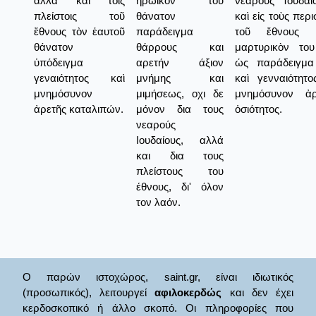
ἀλλὰ καὶ τοῖς
ηρωϊκόν του
νεαροὺς Ἰουδαί
πλείστοις τοῦ
θάνατον
καὶ εἰς τοὺς περ
ἔθνους τὸν ἑαυτοῦ
παράδειγμα
τοῦ ἔθνους 
θάνατον
θάρρους και
μαρτυρικὸν το
ὑπόδειγμα
αρετήν άξιον
ὡς παράδειγμα
γεναιότητος καὶ
μνήμης και
καὶ γενναιότητ
μνημόσυνον
μιμήσεως, οχι δε
μνημόσυνον ἀρ
ἀρετῆς καταλιπών.
μόνον δια τους
ὁσιότητος.
νεαρούς
Ιουδαίους, αλλά
και δια τους
πλείστους του
έθνους, δι' όλον
τον λαόν.
Ο παρών ιστοχώρος, saint.gr, είναι ιδιωτικός
(προσωπικός), λειτουργεί
αφιλοκερδώς
και δεν έχει
κερδοσκοπικό ή άλλο σκοπό. Οι πληροφορίες που