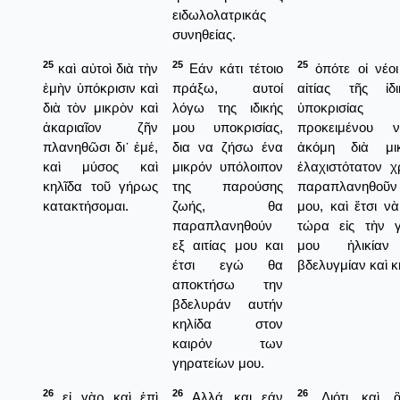
ειδωλολατρικάς
συνηθείας.
25
25
25
καὶ αὐτοὶ διὰ τὴν
Εάν κάτι τέτοιο
ὁπότε οἰ νέοι
ἐμὴν ὑπόκρισιν καὶ
πράξω, αυτοί
αἰτίας τῆς ἰδ
διὰ τὸν μικρὸν καὶ
λόγω της ιδικής
ὑποκρισί
ἀκαριαῖον ζῆν
μου υποκρισίας,
προκειμένου 
πλανηθῶσι δι᾿ ἐμέ,
δια να ζήσω ένα
ἀκόμη διὰ μι
καὶ μύσος καὶ
μικρόν υπόλοιπον
ἐλαχιστότατον χ
κηλῖδα τοῦ γήρως
της παρούσης
παραπλανηθοῦν 
κατακτήσομαι.
ζωής, θα
μου, καὶ ἔτσι ν
παραπλανηθούν
τώρα εἰς τὴν γ
εξ αιτίας μου και
μου ἡλικίαν 
έτσι εγώ θα
βδελυγμίαν καὶ κ
αποκτήσω την
βδελυράν αυτήν
κηλίδα στον
καιρόν των
γηρατείων μου.
26
26
26
εἰ γὰρ καὶ ἐπὶ
Αλλά και εάν
Διότι καὶ 