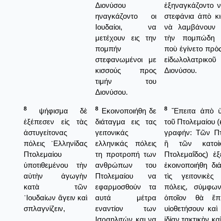
Διονύσου
ἐξηναγκάζοντο 
ηναγκάζοντο οι
στεφάνια ἀπὸ κι
Ιουδαίοι, να
νὰ λαμβάνουν 
μετέχουν εις την
τὴν πομπώδη λ
πομπήν
ποὺ ἐγίνετο πρὸς
στεφανωμένοι με
εἰδωλολατρικ
κισσούς προς
Διονύσου.
τιμήν του
Διονύσου.
8
8
8
ψήφισμα δὲ
Εκοινοποιήθη δε
Ἔπειτα ἀπὸ ὑπ
ἐξέπεσεν εἰς τὰς
διάταγμα εις τας
τοῦ Πτολεμαίου (
ἀστυγείτονας
γειτονικάς
γραφήν: Τῶν Π
πόλεις ῾Ελληνίδας
ελληνικάς πόλεις
ἢ τῶν κατοί
Πτολεμαίου
τη προτροπή των
Πτολεμαΐδος) ἐξ
ὑποτιθεμένου τὴν
ανθρώπων του
ἐκοινοποιήθη δι
αὐτὴν ἀγωγὴν
Πτολεμαίου να
τὶς γειτονικὲς 
κατὰ τῶν
εφαρμοσθούν τα
πόλεις, σύμφω
᾿Ιουδαίων ἄγειν καὶ
αυτά μέτρα
ὁποῖον θὰ ἔπ
σπλαγνίζειν,
εναντίον των
υἱοθετήσουν καὶ
Ισραηλιτών και να
ἰδίαν τακτικὴν κα