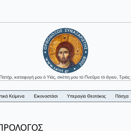
 Πατήρ, καταφυγή μου ὁ Υἱός, σκέπη μου τὸ Πνεῦμα τὸ ἅγιον, Τριὰς 
τικά Κείμενα
Εικονοστάσι
Υπεραγία Θεοτόκος
Πάσχα
 ΠΡΟΛΟΓΟΣ