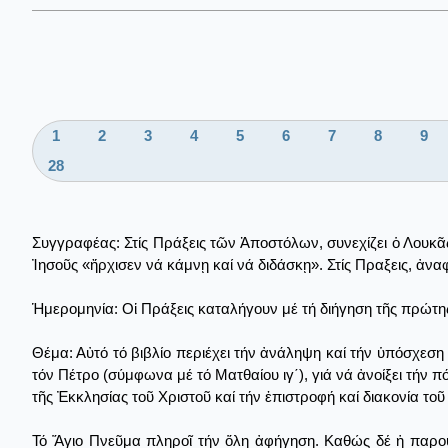
1
2
3
4
5
6
7
8
9
28
Συγγραφέας: Στίς Πράξεις τῶν Ἀποστόλων, συνεχίζει ὁ Λουκᾶς 
Ἰησοῦς «ἤρχισεν νά κάμνῃ καί νά διδάσκῃ». Στίς Πραξεις, ἀναφ
Ἡμερομηνία: Οἱ Πράξεις καταλήγουν μέ τή διήγηση τῆς πρώτης
Θέμα: Αὐτό τό βιβλίο περιέχει τήν ἀνάληψη καί τήν ὑπόσχεση
τόν Πέτρο (σύμφωνα μέ τό Ματθαίου ιγ΄), γιά νά ἀνοίξει τήν π
τῆς Ἐκκλησίας τοῦ Χριστοῦ καί τήν ἐπιστροφή καί διακονία το
Τό Ἅγιο Πνεῦμα πληροῖ τήν ὅλη ἀφήγηση. Καθώς δέ ἡ παρουσ