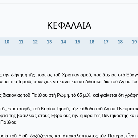
ΚΕΦΑΛΑΙΑ
10
11
12
13
14
15
16
17
18
19
τήν διήγηση τῆς πορείας τοῦ Χριστιανισμοῦ, πού ἄρχισε στό Εὐαγγ
έρει τί ὁ Ἰησοῦς συνέχισε νά κάνει καί νά διδάσκει διά τοῦ Ἁγίου Τ
 διακονίας τοῦ Παύλου στή Ρώμη, τό 65 μ.Χ. καί φαίνεται ὅτι γρά
 τῆς ἐπιστροφῆς τοῦ Κυρίου Ἰησοῦ, τήν κάθοδο τοῦ Ἁγίου Πνεύματ
όρτα τῆς βασιλείας στούς Ἑβραίους τήν ἡμέρα τῆς Πεντηκοστῆς καί 
ῦ Παύλου.
ία τοῦ Υἱοῦ, δοξάζοντος καί ἀποκαλύπτοντος τόν Πατέρα, εἶναι 