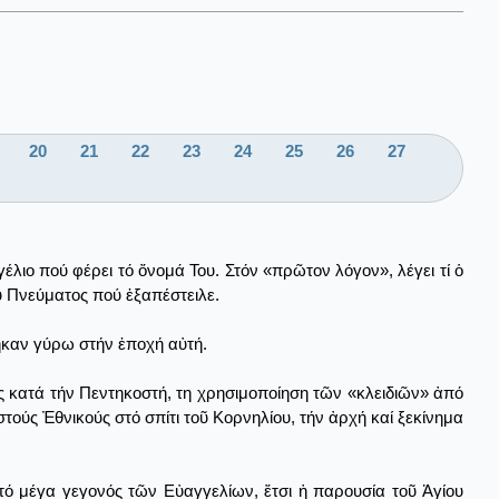
20
21
22
23
24
25
26
27
έλιο πού φέρει τό ὄνομά Του. Στόν «πρῶτον λόγον», λέγει τί ὁ
ου Πνεύματος πού ἐξαπέστειλε.
φηκαν γύρω στήν ἐποχή αὐτή.
ος κατά τήν Πεντηκοστή, τη χρησιμοποίηση τῶν «κλειδιῶν» ἀπό
στούς Ἐθνικούς στό σπίτι τοῦ Κορνηλίου, τήν ἀρχή καί ξεκίνημα
τό μέγα γεγονός τῶν Εὐαγγελίων, ἔτσι ἡ παρουσία τοῦ Ἁγίου