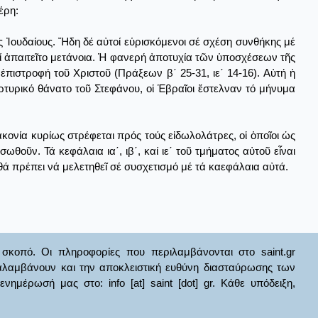
έρη:
ς Ἰουδαίους. Ἤδη δέ αὐτοί εὑρισκόμενοι σέ σχέση συνθήκης μέ
ί ἀπαιτεῖτο μετάνοια. Ἡ φανερή ἀποτυχία τῶν ὑποσχέσεων τῆς
ἐπιστροφή τοῦ Χριστοῦ (Πράξεων β΄ 25-31, ιε΄ 14-16). Αὐτή ἡ
ρτυρικό θάνατο τοῦ Στεφάνου, οἱ Ἑβραῖοι ἔστελναν τό μήνυμα
ιακονία κυρίως στρέφεται πρός τούς εἰδωλολάτρες, οἱ ὁποῖοι ὡς
θοῦν. Τά κεφάλαια ια΄, ιβ΄, καί ιε΄ τοῦ τμήματος αὐτοῦ εἶναι
θά πρέπει νά μελετηθεῖ σέ συσχετισμό μέ τά καεφάλαια αὐτά.
σκοπό. Οι πληροφορίες που περιλαμβάνονται στο saint.gr
ναλαμβάνουν και την αποκλειστική ευθύνη διασταύρωσης των
έρωσή μας στο: info [at] saint [dot] gr. Κάθε υπόδειξη,