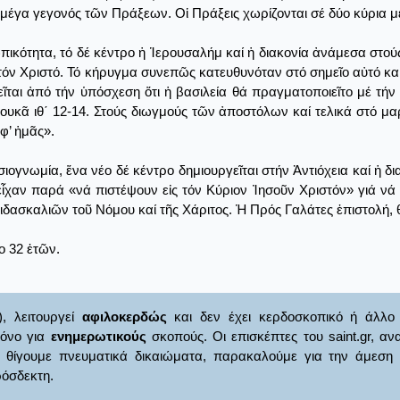
ό μέγα γεγονός τῶν Πράξεων. Οἱ Πράξεις χωρίζονται σέ δύο κύρια μ
ωπικότητα, τό δέ κέντρο ἡ Ἱερουσαλήμ καί ἡ διακονία ἀνάμεσα στού
 τόν Χριστό. Τό κήρυγμα συνεπῶς κατευθυνόταν στό σημεῖο αὐτό κα
ῖται ἀπό τήν ὑπόσχεση ὅτι ἡ βασιλεία θά πραγματοποιεῖτο μέ τήν 
ουκᾶ ιθ΄ 12-14. Στούς διωγμούς τῶν ἀποστόλων καί τελικά στό μα
φ’ ἡμᾶς».
υσιογνωμία, ἕνα νέο δέ κέντρο δημιουργεῖται στήν Ἀντιόχεια καί ἡ δ
ἶχαν παρά «νά πιστέψουν εἰς τόν Κύριον Ἰησοῦν Χριστόν» γιά νά σω
ιδασκαλιῶν τοῦ Νόμου καί τῆς Χάριτος. Ἡ Πρός Γαλάτες ἐπιστολή, 
ο 32 ἐτῶν.
), λειτουργεί
αφιλοκερδώς
και δεν έχει κερδοσκοπικό ή άλλο 
μόνο για
ενημερωτικούς
σκοπούς. Οι επισκέπτες του saint.gr, α
γουμε πνευματικά δικαιώματα, παρακαλούμε για την άμεση ενημ
όσδεκτη.