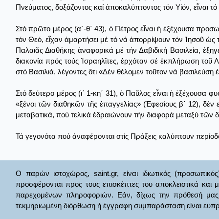
Πνεύματος, δοξάζοντος καί ἀποκαλύπτοντος τόν Υἱόν, εἶναι τ
Στό πρῶτο μέρος (α΄-θ΄ 43), ὁ Πέτρος εἶναι ἡ ἐξέχουσα προσ
τόν Θεό, εἶχαν ἁμαρτήσει μέ τό νά ἀπορρίψουν τόν Ἰησοῦ ὡς
Παλαιᾶς Διαθήκης ἀναφορικά μέ τήν Δαβιδική Βασιλεία, ἐξηγε
διακονία πρός τούς Ἰσραηλῖτες, ἐρχόταν σέ ἐκπλήρωση τοῦ Λ
στό Βασιλιά, λέγοντες ὅτι «Δέν θέλομεν τοῦτον νά βασιλεύση ἐ
Στό δεύτερο μέρος (ι΄ 1-κη΄ 31), ὁ Παῦλος εἶναι ἡ ἐξέχουσα φ
«ξένοι τῶν διαθηκῶν τῆς ἐπαγγελίας» (Ἐφεσίους β΄ 12), δέν ε
μεταβατικά, πού τελικά ἑδραιώνουν τήν διαφορά μεταξύ τῶν δ
Τά γεγονότα πού ἀναφέρονται στίς Πράξεις καλύπτουν περίοδ
Ο παρών ιστοχώρος, saint.gr, είναι ιδιωτικός (προσωπικός
προσφέρονται προς τους επισκέπτες του αποκλειστικά και 
παρεχομένων πληροφοριών. Εάν, δίχως την πρόθεσή μας θί
τεκμηριωμένη διόρθωση ή έγγραφη συμπαράσταση είναι ευπρ