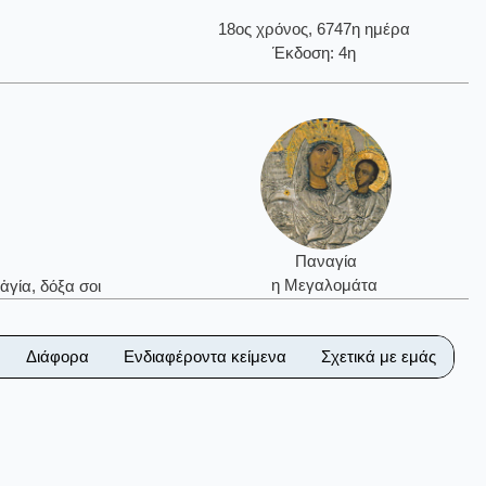
18ος χρόνος, 6747η ημέρα
Έκδοση: 4η
Παναγία
η Μεγαλομάτα
ἁγία, δόξα σοι
Διάφορα
Ενδιαφέροντα κείμενα
Σχετικά με εμάς