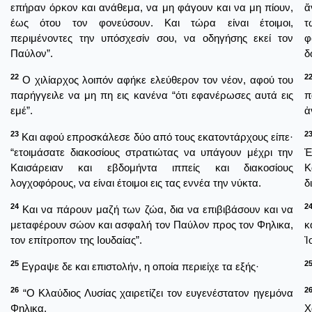
επήραν όρκον και ανάθεμα, να μη φάγουν και να μη πίουν,
ἄ
έως ότου τον φονεύσουν. Και τώρα είναι έτοιμοι,
τ
περιμένοντες την υπόσχεσίν σου, να οδηγήσης εκεί τον
φ
Παύλον”.
δ
22
2
Ο χιλίαρχος λοιπόν αφήκε ελεύθερον τον νέον, αφού του
παρήγγειλε να μη πη εις κανένα “ότι εφανέρωσες αυτά εις
π
εμέ”.
ἀ
23
2
Και αφού επροσκάλεσε δύο από τους εκατοντάρχους είπε·
“ετοιμάσατε διακοσίους στρατιώτας να υπάγουν μέχρι την
Ἐ
Καισάρειαν και εβδομήντα ιππείς και διακοσίους
Κ
λογχοφόρους, να είναι έτοιμοι εις τας εννέα την νύκτα.
δ
24
2
Και να πάρουν μαζή των ζώα, δια να επιβιβάσουν και να
μεταφέρουν σώον και ασφαλή τον Παύλον προς τον Φηλικα,
κ
τον επίτροπον της Ιουδαίας”.
Ἰ
25
2
Εγραψε δε και επιστολήν, η οποία περιείχε τα εξής·
26
2
“Ο Κλαύδιος Λυσίας χαιρετίζει τον ευγενέστατον ηγεμόνα
Φηλικα.
Χ