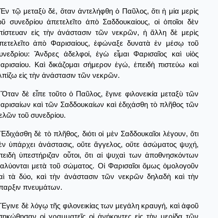
Ἐν τῷ μεταξὺ δέ, ὅταν ἀντελήφθη ὁ Παῦλος, ὅτι ἡ μία μερὶς
οῦ συνεδρίου ἀπετελεῖτο ἀπὸ Σαδδουκαίους, οἱ ὁποῖοι δὲν
πίστευαν εἰς τὴν ἀνάστασιν τῶν νεκρῶν, ἡ ἄλλη δὲ μερὶς
πετελεῖτο ἀπὸ Φαρισαίους, ἐφώναξε δυνατὰ ἐν μέσῳ τοῦ
υνεδρίου: Ἄνδρες ἀδελφοί, ἐγὼ εἶμαι Φαρισαῖος καὶ υἱὸς
αρισαίου. Καὶ δικάζομαι σήμερον ἐγώ, ἐπειδὴ πιστεύω καὶ
λπίζω εἰς τὴν ἀνάστασιν τῶν νεκρῶν.
Ὅταν δὲ εἶπε τοῦτο ὁ Παῦλος, ἔγινε φιλονεικία μεταξὺ τῶν
αρισαίων καὶ τῶν Σαδδουκαίων καὶ ἐδιχάσθη τὸ πλῆθος τῶν
ελῶν τοῦ συνεδρίου.
Ἐδιχάσθη δὲ τὸ πλῆθος, διότι οἱ μὲν Σαδδουκαῖοι λέγουν, ὅτι
ὲν ὑπάρχει ἀνάστασις, οὔτε ἄγγελος, οὔτε ἀσώματος ψυχή,
πειδὴ ὑπεστήριζαν οὗτοι, ὅτι αἱ ψυχαὶ των ἀποθνησκόντων
ιαλύονται μετὰ τοῦ σώματος. Οἱ Φαρισαῖοι ὅμως ὁμολογοῦν
αὶ τὰ δύο, καὶ τὴν ἀνάστασιν τῶν νεκρῶν δηλαδὴ καὶ τὴν
παρξιν πνευμάτων.
Ἔγινε δὲ λόγῳ τῆς φιλονεικίας των μεγάλη κραυγή, καὶ ἀφοῦ
σηκώθησαν οἱ γραμματεῖς οἱ ἀνήκοντες εἱς τὴν μερίδα τῶν