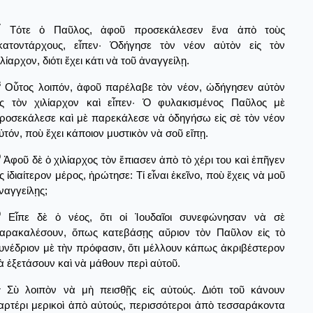
7
Τότε ὁ Παῦλος, ἀφοῦ προσεκάλεσεν ἕνα ἀπὸ τοὺς
κατοντάρχους, εἶπεν· Ὁδήγησε τὸν νέον αὐτὸν εἰς τὸν
ιλίαρχον, διότι ἔχει κάτι νὰ τοῦ ἀναγγείλῃ.
8
Οὗτος λοιπόν, ἀφοῦ παρέλαβε τὸν νέον, ὠδήγησεν αὐτὸν
ἰς τὸν χιλίαρχον καὶ εἶπεν· Ὁ φυλακισμένος Παῦλος μὲ
ροσεκάλεσε καὶ μὲ παρεκάλεσε νὰ ὁδηγήσω εἰς σὲ τὸν νέον
ὐτόν, ποὺ ἔχει κάποιον μυστικὸν νὰ σοῦ εἴπῃ.
9
Ἀφοῦ δὲ ὁ χιλίαρχος τὸν ἔπιασεν ἀπὸ τὸ χέρι του καὶ ἐπῆγεν
ἰς ἰδιαίτερον μέρος, ἠρώτησε: Τί εἶναι ἐκεῖνο, ποὺ ἔχεις νὰ μοῦ
ναγγείλῃς;
0
Εἶπε δὲ ὁ νέος, ὅτι οἱ Ἰουδαῖοι συνεφώνησαν νὰ σὲ
αρακαλέσουν, ὅπως κατεβάσῃς αὔριον τὸν Παῦλον εἰς τὸ
υνέδριον μὲ τὴν πρόφασιν, ὅτι μέλλουν κάπως ἀκριβέστερον
ὰ ἐξετάσουν καὶ νὰ μάθουν περὶ αὐτοῦ.
1
Σὺ λοιπὸν νὰ μὴ πεισθῇς εἰς αὐτούς. Διότι τοῦ κάνουν
αρτέρι μερικοὶ ἀπὸ αὐτούς, περισσότεροι ἀπὸ τεσσαράκοντα