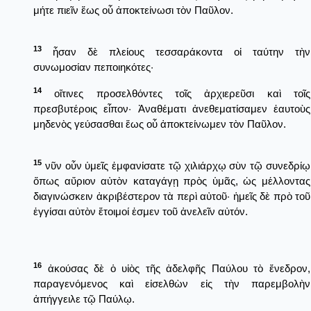
μήτε πιεῖν ἕως οὗ ἀποκτείνωσι τὸν Παῦλον.
13
ἦσαν δὲ πλείους τεσσαράκοντα οἱ ταύτην τὴν
συνωμοσίαν πεποιηκότες·
14
οἵτινες προσελθόντες τοῖς ἀρχιερεῦσι καὶ τοῖς
πρεσβυτέροις εἶπον· Ἀναθέματι ἀνεθεματίσαμεν ἑαυτοὺς
μηδενὸς γεύσασθαι ἕως οὗ ἀποκτείνωμεν τὸν Παῦλον.
15
νῦν οὖν ὑμεῖς ἐμφανίσατε τῷ χιλιάρχῳ σὺν τῷ συνεδρίῳ
ὅπως αὔριον αὐτὸν καταγάγῃ πρὸς ὑμᾶς, ὡς μέλλοντας
διαγινώσκειν ἀκριβέστερον τὰ περὶ αὐτοῦ· ἡμεῖς δὲ πρὸ τοῦ
ἐγγίσαι αὐτὸν ἕτοιμοί ἐσμεν τοῦ ἀνελεῖν αὐτόν.
16
ἀκούσας δὲ ὁ υἱὸς τῆς ἀδελφῆς Παύλου τὸ ἔνεδρον,
παραγενόμενος καὶ εἰσελθὼν εἰς τὴν παρεμβολὴν
ἀπήγγειλε τῷ Παύλῳ.