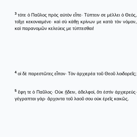
3
τότε ὁ Παῦλος πρὸς αὐτὸν εἶπε· Τύπτειν σε μέλλει ὁ Θεός,
τοῖχε κεκονιαμένε· καὶ σὺ κάθῃ κρίνων με κατὰ τὸν νόμον,
καὶ παρανομῶν κελεύεις με τύπτεσθαι!
4
οἱ δὲ παρεστῶτες εἶπον· Τὸν ἀρχιερέα τοῦ Θεοῦ λοιδορεῖς;
5
ἔφη τε ὁ Παῦλος· Οὐκ ᾔδειν, ἀδελφοί, ὅτι ἐστὶν ἀρχιερεύς·
γέγραπται γάρ· ἄρχοντα τοῦ λαοῦ σου οὐκ ἐρεῖς κακῶς.