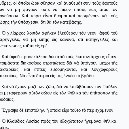
νδρες, οἱ ὁποῖοι ὡρκίσθησαν καὶ ἀναθεμάτισαν τοὺς ἑαυτούς
ων νὰ μὴ φάγουν, οὔτε νὰ πίουν τίποτε, ἕως ὅτου τὸν
ονεύσουν. Καὶ τώρα εἶναι ἕτοιμοι καὶ περιμένουν νὰ τοὺς
ώσῃς τὴν ὑπόσχεσιν, ὅτι θὰ τὸν κατεβάσῃς.
2
Ὁ χιλίαρχος λοιπὸν ἀφῆκεν ἐλεύθερον τὸν νέον, ἀφοῦ τοῦ
αρήγγειλε, νὰ μὴ εἴπῃς εἰς κανένα, ὅτι κατήγγειλες καὶ
νεκοίνωσες ταῦτα εἰς ἐμέ.
3
Καὶ ἀφοῦ προσεκάλεσε δύο ἀπὸ τοὺς ἑκατοντάρχους εἶπεν·
τοιμάσατε διακοσίους στρατιώτας διὰ νὰ ὑπάγουν μέχρι τῆς
αισαρείας, καὶ ἱππεῖς ἑβδομήκοντα, καὶ λογχοφόρους
ιακοσίους. Νὰ εἶναι ἕτοιμοι εἰς τὰς ἐννέα τὸ βράδυ.
4
Καὶ νὰ ἔχουν μαζί των ζῶα, διὰ νὰ ἐπιβιβάσουν τὸν Παῦλον
αὶ μεταφέρουν αὐτὸν σῷον εἰς τὸν Φήλικα τὸν ἐπίτροπον τῆς
ουδαίας.
5
Ἔγραψε δὲ ἐπιστολήν, ἡ ὁποία εἶχε τοῦτο τὸ περιεχόμενον·
6
Ὁ Κλαύδιος Λυσίας πρὸς τὸν ἐξοχώτατον ἡγεμόνα Φήλικα.
αῖρε.