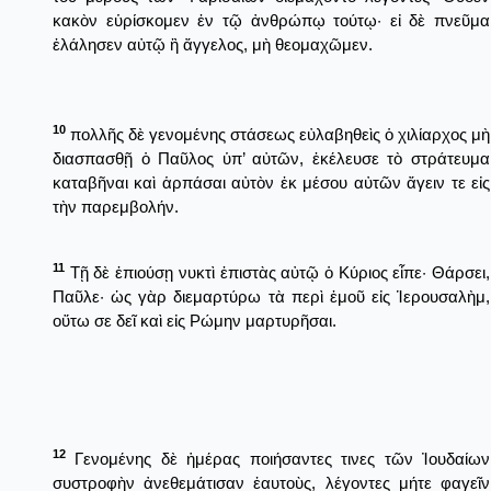
κακὸν εὑρίσκομεν ἐν τῷ ἀνθρώπῳ τούτῳ· εἰ δὲ πνεῦμα
ἐλάλησεν αὐτῷ ἢ ἄγγελος, μὴ θεομαχῶμεν.
10
πολλῆς δὲ γενομένης στάσεως εὐλαβηθεὶς ὁ χιλίαρχος μὴ
διασπασθῇ ὁ Παῦλος ὑπ’ αὐτῶν, ἐκέλευσε τὸ στράτευμα
καταβῆναι καὶ ἁρπάσαι αὐτὸν ἐκ μέσου αὐτῶν ἄγειν τε εἰς
τὴν παρεμβολήν.
11
Τῇ δὲ ἐπιούσῃ νυκτὶ ἐπιστὰς αὐτῷ ὁ Κύριος εἶπε· Θάρσει,
Παῦλε· ὡς γὰρ διεμαρτύρω τὰ περὶ ἐμοῦ εἰς Ἱερουσαλὴμ,
οὕτω σε δεῖ καὶ εἰς Ρώμην μαρτυρῆσαι.
12
Γενομένης δὲ ἡμέρας ποιήσαντες τινες τῶν Ἰουδαίων
συστροφὴν ἀνεθεμάτισαν ἑαυτοὺς, λέγοντες μήτε φαγεῖν