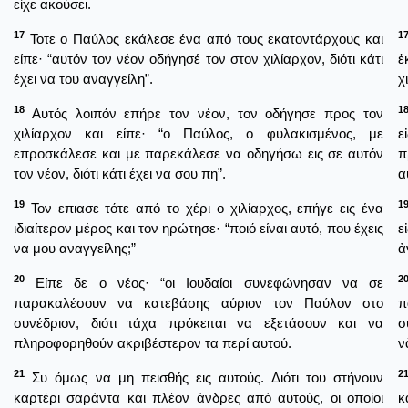
είχε ακούσει.
17
1
Τοτε ο Παύλος εκάλεσε ένα από τους εκατοντάρχους και
είπε· “αυτόν τον νέον οδήγησέ τον στον χιλίαρχον, διότι κάτι
ἑ
έχει να του αναγγείλη”.
χ
18
1
Αυτός λοιπόν επήρε τον νέον, τον οδήγησε προς τον
χιλίαρχον και είπε· “ο Παύλος, ο φυλακισμένος, με
ε
επροσκάλεσε και με παρεκάλεσε να οδηγήσω εις σε αυτόν
π
τον νέον, διότι κάτι έχει να σου πη”.
α
19
1
Τον επιασε τότε από το χέρι ο χιλίαρχος, επήγε εις ένα
ιδιαίτερον μέρος και τον ηρώτησε· “ποιό είναι αυτό, που έχεις
ε
να μου αναγγείλης;”
ἀ
20
2
Είπε δε ο νέος· “οι Ιουδαίοι συνεφώνησαν να σε
παρακαλέσουν να κατεβάσης αύριον τον Παύλον στο
π
συνέδριον, διότι τάχα πρόκειται να εξετάσουν και να
σ
πληροφορηθούν ακριβέστερον τα περί αυτού.
ν
21
2
Συ όμως να μη πεισθής εις αυτούς. Διότι του στήνουν
καρτέρι σαράντα και πλέον άνδρες από αυτούς, οι οποίοι
κ