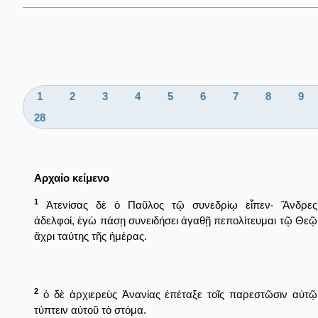
1
2
3
4
5
6
7
8
9
28
Αρχαίο κείμενο
1
Ἀτενίσας δὲ ὁ Παῦλος τῷ συνεδρίῳ εἶπεν· Ἄνδρες
ἀδελφοί, ἐγὼ πάσῃ συνειδήσει ἀγαθῇ πεπολίτευμαι τῷ Θεῷ
ἄχρι ταύτης τῆς ἡμέρας.
2
ὁ δὲ ἀρχιερεὺς Ἀνανίας ἐπέταξε τοῖς παρεστῶσιν αὐτῷ
τύπτειν αὐτοῦ τὸ στόμα.