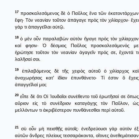
17
προσκαλεσάμενος δὲ ὁ Παῦλος ἕνα τῶν ἑκατοντάρχων
ἔφη· Τὸν νεανίαν τοῦτον ἀπάγαγε πρὸς τὸν χιλίαρχον· ἔχει
γάρ τι ἀπαγγεῖλαι αὐτῷ.
18
ὁ μὲν οὖν παραλαβὼν αὐτὸν ἤγαγε πρὸς τὸν χιλίαρχον
καί φησιν· Ὁ δέσμιος Παῦλος προσκαλεσάμενός με
ἠρώτησε τοῦτον τὸν νεανίαν ἀγαγεῖν πρός σε, ἔχοντά τι
λαλῆσαί σοι.
19
ἐπιλαβόμενος δὲ τῆς χειρὸς αὐτοῦ ὁ χιλίαρχος καὶ
ἀναχωρήσας κατ’ ἰδίαν ἐπυνθάνετο· Τί ἐστιν ὃ ἔχεις
ἀπαγγεῖλαί μοι;
20
εἶπε δὲ ὅτι Οἱ Ἰουδαῖοι συνέθεντο τοῦ ἐρωτῆσαί σε ὅπως
αὔριον εἰς τὸ συνέδριον καταγάγῃς τὸν Παῦλον, ὡς
μελλόντων τι ἀκριβέστερον πυνθάνεσθαι περὶ αὐτοῦ.
21
σὺ οὖν μὴ πεισθῇς αὐτοῖς· ἐνεδρεύουσι γὰρ αὐτὸν ἐξ
αὐτῶν ἄνδρες πλείους τεσσαράκοντα, οἵτινες ἀνεθεμάτισαν