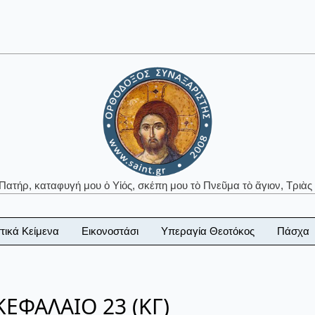
 Πατήρ, καταφυγή μου ὁ Υἱός, σκέπη μου τὸ Πνεῦμα τὸ ἅγιον, Τριὰς 
τικά Κείμενα
Εικονοστάσι
Υπεραγία Θεοτόκος
Πάσχα
ΕΦΑΛΑΙΟ 23 (ΚΓ)