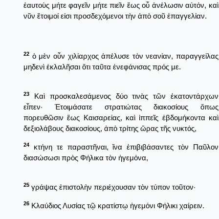
ἑαυτοὺς μήτε φαγεῖν μήτε πιεῖν ἕως οὗ ἀνέλωσιν αὐτόν, καὶ
νῦν ἕτοιμοί εἰσι προσδεχόμενοι τὴν ἀπὸ σοῦ ἐπαγγελίαν.
22
ὁ μὲν οὖν χιλίαρχος ἀπέλυσε τὸν νεανίαν, παραγγείλας
μηδενὶ ἐκλαλῆσαι ὅτι ταῦτα ἐνεφάνισας πρός με.
23
Καὶ προσκαλεσάμενος δύο τινὰς τῶν ἑκατοντάρχων
εἶπεν· Ἑτοιμάσατε στρατιώτας διακοσίους ὅπως
πορευθῶσιν ἕως Καισαρείας, καὶ ἱππεῖς ἑβδομήκοντα καὶ
δεξιολάβους διακοσίους, ἀπὸ τρίτης ὥρας τῆς νυκτός,
24
κτήνη τε παραστῆναι, ἵνα ἐπιβιβάσαντες τὸν Παῦλον
διασώσωσι πρὸς Φήλικα τὸν ἡγεμόνα,
25
γράψας ἐπιστολὴν περιέχουσαν τὸν τύπον τοῦτον·
26
Κλαύδιος Λυσίας τῷ κρατίστῳ ἡγεμόνι Φήλικι χαίρειν.