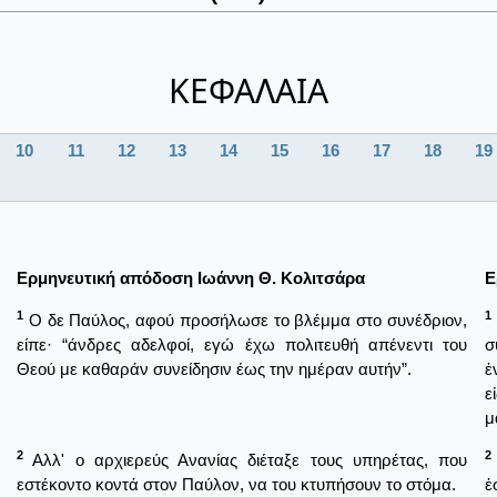
ΚΕΦΑΛΑΙΑ
10
11
12
13
14
15
16
17
18
19
Ερμηνευτική απόδοση Ιωάννη Θ. Κολιτσάρα
Ε
1
1
Ο δε Παύλος, αφού προσήλωσε το βλέμμα στο συνέδριον,
είπε· “άνδρες αδελφοί, εγώ έχω πολιτευθή απένεντι του
σ
Θεού με καθαράν συνείδησιν έως την ημέραν αυτήν”.
ἐ
ε
μ
2
2
Αλλ' ο αρχιερεύς Ανανίας διέταξε τους υπηρέτας, που
εστέκοντο κοντά στον Παύλον, να του κτυπήσουν το στόμα.
ἐ