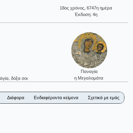
18ος χρόνος, 6747η ημέρα
Έκδοση: 4η
Παναγία
η Μεγαλομάτα
ἁγία, δόξα σοι
Διάφορα
Ενδιαφέροντα κείμενα
Σχετικά με εμάς