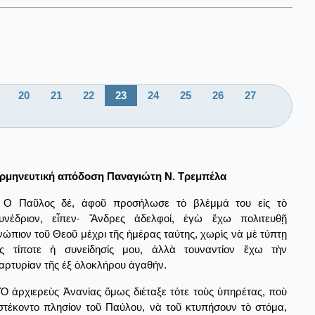
20
21
22
23
24
25
26
27
ρμηνευτική απόδοση Παναγιώτη Ν. Τρεμπέλα
Ο Παῦλος δέ, ἀφοῦ προσήλωσε τὸ βλέμμά του εἰς τὸ
υνέδριον, εἶπεν· Ἄνδρες ἀδελφοί, ἐγὼ ἔχω πολιτευθῇ
νώπιον τοῦ Θεοῦ μέχρι τῆς ἡμέρας ταύτης, χωρὶς νὰ μὲ τύπτῃ
ἰς τίποτε ἡ συνείδησίς μου, ἀλλὰ τουναντίον ἔχω τὴν
αρτυρίαν τῆς ἐξ ὁλοκλήρου ἀγαθήν.
Ὁ ἀρχιερεὺς Ἀνανίας ὅμως διέταξε τότε τοὺς ὑπηρέτας, ποὺ
στέκοντο πλησίον τοῦ Παύλου, νὰ τοῦ κτυπήσουν τὸ στόμα,