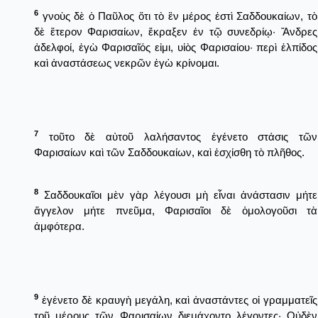
6
γνοὺς δὲ ὁ Παῦλος ὅτι τὸ ἓν μέρος ἐστὶ Σαδδουκαίων, τὸ
δὲ ἕτερον Φαρισαίων, ἔκραξεν ἐν τῷ συνεδρίῳ· Ἄνδρες
ἀδελφοί, ἐγὼ Φαρισαῖός εἰμι, υἱὸς Φαρισαίου· περὶ ἐλπίδος
καὶ ἀναστάσεως νεκρῶν ἐγὼ κρίνομαι.
7
τοῦτο δὲ αὐτοῦ λαλήσαντος ἐγένετο στάσις τῶν
Φαρισαίων καὶ τῶν Σαδδουκαίων, καὶ ἐσχίσθη τὸ πλῆθος.
8
Σαδδουκαῖοι μὲν γὰρ λέγουσι μὴ εἶναι ἀνάστασιν μήτε
ἄγγελον μήτε πνεῦμα, Φαρισαῖοι δὲ ὁμολογοῦσι τὰ
ἀμφότερα.
9
ἐγένετο δὲ κραυγὴ μεγάλη, καὶ ἀναστάντες οἱ γραμματεῖς
τοῦ μέρους τῶν Φαρισαίων διεμάχοντο λέγοντες· Οὐδὲν