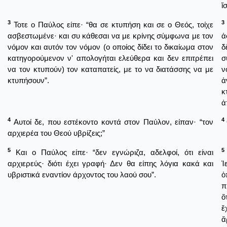
ἴ
3
3
Τοτε ο Παύλος είπε· “θα σε κτυπήση και σε ο Θεός, τοίχε
ασβεστωμένε· και συ κάθεσαι να με κρίνης σύμφωνα με τον
ἀ
νόμον και αυτόν τον νόμον (ο οποίος δίδει το δικαίωμα στον
δ
κατηγορούμενον ν' απολογήται ελεύθερα και δεν επιτρέπει
σ
να τον κτυπούν) τον καταπατείς, με το να διατάσσης να με
ν
κτυπήσουν”.
ἀ
κ
ἀ
4
4
Αυτοί δε, που εστέκοντο κοντά στον Παύλον, είπαν· “τον
αρχιερέα του Θεού υβρίζεις;”
5
5
Και ο Παύλος είπε· “δεν εγνώριζα, αδελφοί, ότι είναι
αρχιερεύς· διότι έχει γραφή· Δεν θα είπης λόγια κακά και
Ἱ
υβριστικά εναντίον άρχοντος του λαού σου”.
ὁ
π
ὅ
ἔ
ἄ