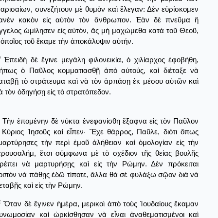
αρισαίων, συνεζήτουν μὲ θυμὸν καὶ ἔλεγαν: Δὲν εὑρίσκομεν
ανὲν κακὸν εἰς αὐτὸν τὸν ἄνθρωπον. Ἐὰν δὲ πνεῦμα ἢ
γγελος ὡμίλησεν εἰς αὐτόν, ἂς μὴ μαχώμεθα κατὰ τοῦ Θεοῦ,
 ὁποῖος τοῦ ἔκαμε τὴν ἀποκάλυψιν αὐτήν.
0
Ἐπειδὴ δὲ ἔγινε μεγάλη φιλονεικία, ὁ χιλίαρχος ἐφοβήθη,
ήπως ὁ Παῦλος κομματιασθῇ ἀπὸ αὐτούς, καὶ διέταξε νὰ
αταβῇ τὸ στράτευμα καὶ νὰ τὸν ἁρπάσῃ ἐκ μέσου αὐτῶν καὶ
ὰ τὸν ὁδηγήσῃ εἰς τὸ στρατόπεδον.
Τὴν ἑπομένην δὲ νύκτα ἐνεφανίσθη ἔξαφνα εἰς τὸν Παῦλον
 Κύριος Ἰησοῦς καὶ εἶπεν· Ἔχε θάρρος, Παῦλε, διότι ὅπως
μαρτύρησες τὴν περὶ ἐμοῦ ἀλήθειαν καὶ ὁμολογίαν εἰς τὴν
ερουσαλήμ, ἔτσι σύμφωνα μὲ τὸ σχέδιον τῆς θείας βουλῆς
ρέπει νὰ μαρτυρήσῃς καὶ εἰς τὴν Ρώμην. Δὲν πρόκειται
οιπὸν νὰ πάθῃς ἐδῶ τίποτε, ἄλλα θὰ σὲ φυλάξω σῷον διὰ νὰ
εταβῇς καὶ εἰς τὴν Ρώμην.
2
Ὅταν δὲ ἔγινεν ἡμέρα, μερικοὶ ἀπὸ τοὺς Ἰουδαίους ἔκαμαν
υνωμοσίαν καὶ ὡρκίσθησαν νὰ εἶναι ἀναθεματισμένοι καὶ