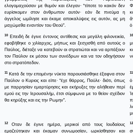
ελογομαχούσαν με θυμόν και έλεγαν· “τίποτε το κακόν δεν
Φ
ευρίσκομεν στον άνθρωπον αυτόν· εάν δε πνεύμα η
κ
άγγελος ωμίλησε και έκαμε αποκαλύψεις εις αυτόν, ας μη
ἄ
μαχώμεθα εναντίον του Θεού”.
ὁ
10
1
Επειδή δε έγινε έντονος αντίθεσις και μεγάλη φιλονεικία,
εφοβήθηκε ο χιλίαρχος, μήπως και ξεσχισθή από αυτούς ο
μ
Παύλος, διέταξε να κατεβούν οι στρατιώται και να αρπάξουν
κ
τον Παύλον εκ μέσου των συνέδρων και να τον οδηγήσουν
ν
στο στρατόπεδον.
11
11
Κατά δε την επομένην νύκτα παρουσιάσθηκε έξαφνα στον
Παύλον ο Κυριος και είπε· “έχε θάρρος, Παύλε· διότι, όπως
ὁ
με παρρησίαν εμαρτύρησες και εκήρυξες την αλήθειαν περί
ἑ
εμού εις την Ιερουσαλήμ, έτσι σύμφωνα με το θείον σχέδιον
Ἱ
θα κηρύξης και εις την Ρωμην”.
π
λ
μ
12
1
Οταν δε έγινε ημέρα, μερικοί από τους Ιουδαίους
εμαζεύτηκαν και έκαμαν συνωμοσίαν, ωρκίσθησαν και
σ