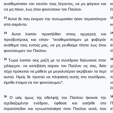
αναθεμάτισαν τον εαυτόν τους λέγοντες, να μη φάγουν και
κ
να μη πίουν, έως ότου φονεύσουν τον Παύλον.
ἔ
13
1
Αυτοί δε που έκαμαν την συνωμοσίαν ήσαν περισσότεροι
από σαράντα.
κ
14
1
Αυτοί λοιπόν προσήλθαν στους αρχιερείς και
πρεσβυτέρους και είπαν· “αναθεματίσαμεν με φοβερόν
π
ανάθεμα τους ευτούς μας, να μη γευθούμε τίποτε έως ότου
ἀ
φονεύσωμεν τον Παύλον.
τ
15
1
Τωρα λοιπόν σεις μαζή με το συνέδριον δηλώσατε στον
χιλίαρχον, να κατεβάση αύριον τον Παύλον εις σας, διότι
χ
τάχα πρόκειται να μάθετε με μεγαλυτέραν ακρίβειαν τα περί
τ
αυτού. Ημείς δε προτού να πλησιάση αυτός στο συνέδριον,
π
είμεθα έτοιμοι να τον φονεύσωμεν”.
ν
ἕ
16
1
Ο υιός όμως της αδελφής του Παύλου ήκουσε την
σχεδιαζομένην ενέδραν, έφθασε και εισήλθε στο
Π
στρατόπεδον και εγνωστοποίησε στον Παύλον αυτά, που
σ