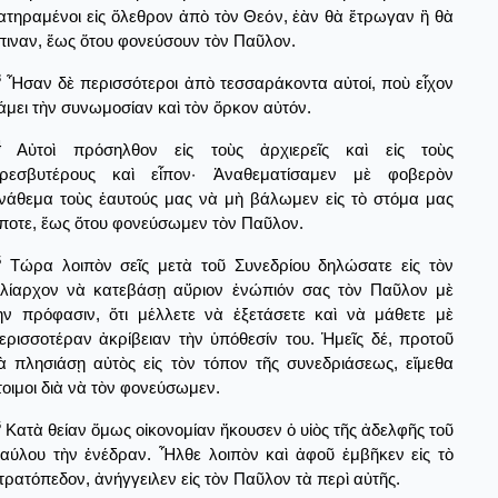
ατηραμένοι εἰς ὅλεθρον ἀπὸ τὸν Θεόν, ἐὰν θὰ ἔτρωγαν ἢ θὰ
πιναν, ἕως ὅτου φονεύσουν τὸν Παῦλον.
3
Ἦσαν δὲ περισσότεροι ἀπὸ τεσσαράκοντα αὐτοί, ποὺ εἶχον
άμει τὴν συνωμοσίαν καὶ τὸν ὅρκον αὐτόν.
4
Αὐτοὶ πρόσηλθον εἰς τοὺς ἀρχιερεῖς καὶ εἰς τοὺς
ρεσβυτέρους καὶ εἶπον· Ἀναθεματίσαμεν μὲ φοβερὸν
νάθεμα τοὺς ἑαυτούς μας νὰ μὴ βάλωμεν εἰς τὸ στόμα μας
ίποτε, ἕως ὅτου φονεύσωμεν τὸν Παῦλον.
5
Τώρα λοιπὸν σεῖς μετὰ τοῦ Συνεδρίου δηλώσατε εἰς τὸν
ιλίαρχον νὰ κατεβάσῃ αὕριον ἐνώπιόν σας τὸν Παῦλον μὲ
ὴν πρόφασιν, ὅτι μέλλετε νὰ ἐξετάσετε καὶ νὰ μάθετε μὲ
ερισσοτέραν ἀκρίβειαν τὴν ὑπόθεσίν του. Ἡμεῖς δέ, προτοῦ
ὰ πλησιάσῃ αὐτὸς εἰς τὸν τόπον τῆς συνεδριάσεως, εἴμεθα
τοιμοι διὰ νὰ τὸν φονεύσωμεν.
6
Κατὰ θείαν ὅμως οἰκονομίαν ἤκουσεν ὁ υἱὸς τῆς ἀδελφῆς τοῦ
αύλου τὴν ἐνέδραν. Ἦλθε λοιπὸν καὶ ἀφοῦ ἐμβῆκεν εἰς τὸ
τρατόπεδον, ἀνήγγειλεν εἰς τὸν Παῦλον τὰ περὶ αὐτῆς.