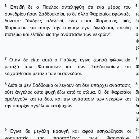
6
6
Επειδή δε ο Παύλος αντελήφθη ότι ένα μέρος του
συνεδρίου ήσαν Σαδδουκαίοι, το δε άλλο Φαρισαίοι, εφώναξε
τ
δυνατά· “άνδρες αδελφοί, εγώ είμαι Φαρισαίος, υιός
ἐ
Φαρισαίου και αυτήν την στιγμήν εγώ δικάζομαι, επειδή
ἀ
πιστεύω και ελπίζω εις την ανάστασιν των νεκρών”.
σ
Φ
ἐ
7
7
Οταν δε είπε αυτό ο Παύλος, έγινε ζωηρά φιλονεικία
μεταξύ των Φαρισαίων και των Σαδδουκαίων και
Φ
εδιχάσθησαν μεταξύ των οι σύνεδροι.
μ
8
8
Διότι οι μεν Σαδδουκαίοι λέγουν ότι δεν υπάρχει ανάστασις
ούτε άγγελος ούτε ψυχή έξω από το σώμα. Οι δε Φαρισαίοι
δ
ομολογούν και τα δύο, και την ανάστασιν των νεκρών και
ἐ
την ύπαρξιν αγγέλων και ψυχών.
δ
κ
ὕ
9
9
Εγινε δε μεγάλη κραυγή και αφού εσηκώθηκαν οι
γραμματείς της παρατάξεως των Φαρισαίων,
ἐ