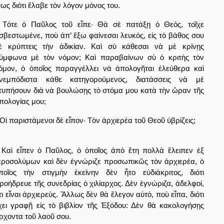
σως διότι ἔλαβε τὸν λόγον μόνος του.
Τότε ὁ Παῦλος τοῦ εἶπε· Θὰ σὲ πατάξῃ ὁ Θεός, τοῖχε
σβεστωμένε, ποὺ ἀπ’ ἔξω φαίνεσαι λευκός, εἰς τὸ βάθος σου
ὲ κρύπτεις τὴν ἀδικίαν. Καὶ σὺ κάθεσαι νὰ μὲ κρίνῃς
ύμφωνα μὲ τὸν νόμον; Καὶ παραβαίνων σὺ ὁ κριτὴς τὸν
όμον, ὁ ὁποῖος παραγγέλλει νὰ ἀπολογῆται ἐλεύθερα καὶ
νεμπόδιστα κάθε κατηγορούμενος, διατάσσεις νὰ μὲ
τυπήσουν διὰ νὰ βουλώσῃς τὸ στόμα μου κατὰ τὴν ὥραν τῆς
πολογίας μου;
Οἱ παριστάμενοι δὲ εἶπον· Τὸν ἀρχιερέα τοῦ Θεοῦ ὑβρίζεις;
Καὶ εἶπεν ὁ Παῦλος, ὁ ὁποῖος ἀπὸ ἔτη πολλὰ ἔλειπεν ἐξ
εροσολύμων καὶ δὲν ἐγνώριζε προσωπικῶς τὸν ἀρχιερέα, ὁ
ποῖος τὴν στιγμὴν ἐκείνην δὲν ἦτο εὐδιάκριτος, διότι
ροήδρευε τῆς συνεδρίας ὁ χιλίαρχος. Δὲν ἐγνώριζα, ἀδελφοί,
τι εἶναι ἀρχιερεύς. Ἄλλως δὲν θὰ ἔλεγον αὐτό, ποὺ εἶπα, διότι
χει γραφῇ εἰς τὸ βιβλίον τῆς Ἐξόδου: Δὲν θὰ κακολογήσῃς
ρχοντα τοῦ λαοῦ σου.