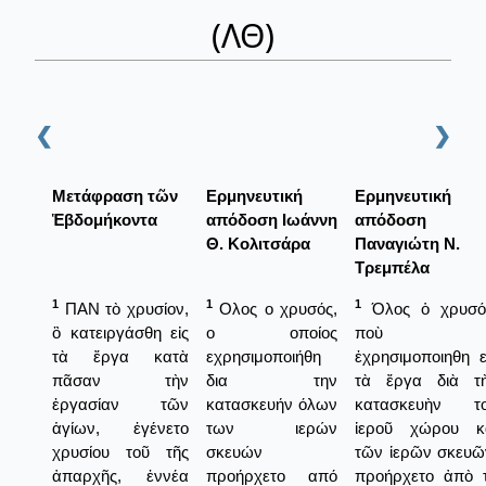
(ΛΘ)
❮
❯
Μετάφραση τῶν
Ερμηνευτική
Ερμηνευτική
Ἑβδομήκοντα
απόδοση Ιωάννη
απόδοση
Θ. Κολιτσάρα
Παναγιώτη Ν.
Τρεμπέλα
1
1
1
ΠΑΝ τὸ χρυσίον,
Ολος ο χρυσός,
Όλος ὁ χρυσό
ὃ κατειργάσθη εἰς
ο οποίος
ποὺ
τὰ ἔργα κατὰ
εχρησιμοποιήθη
ἐχρησιμοποιηθη ε
πᾶσαν τὴν
δια την
τὰ ἔργα διὰ τ
ἐργασίαν τῶν
κατασκευήν όλων
κατασκευὴν τ
ἁγίων, ἐγένετο
των ιερών
ἱεροῦ χώρου κ
χρυσίου τοῦ τῆς
σκευών
τῶν ἱερῶν σκευῶ
ἀπαρχῆς, ἐννέα
προήρχετο από
προήρχετο ἀπὸ 