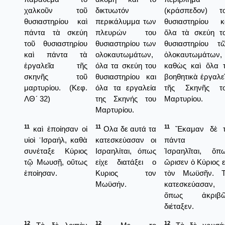
χαλκοῦν τοῦ
δικτυωτόν
(κράσπεδον) τ
θυσιαστηρίου καὶ
περικάλυμμα των
θυσιαστηρίου κ
πάντα τὰ σκεύη
πλευρών του
ὅλα τὰ σκεύη τ
τοῦ θυσιαστηρίου
θυσιαστηρίου των
θυσιαστηρίου τ
καὶ πάντα τὰ
ολοκαυτωμάτων,
ὁλοκαυτωμάτων,
ἐργαλεῖα τῆς
όλα τα σκεύη του
καθὼς καὶ ὅλα 
σκηνῆς τοῦ
θυσιαστηρίου και
βοηθητικὰ ἐργαλε
μαρτυρίου. (Κεφ.
όλα τα εργαλεία
τῆς Σκηνῆς τ
ΛΘ´ 32)
της Σκηνής του
Μαρτυρίου.
Μαρτυρίου.
11
11
11
καὶ ἐποίησαν οἱ
Ολα δε αυτά τα
Ἔκαμαν δὲ 
υἱοὶ ᾿Ισραήλ, καθὰ
κατεσκεύασαν οι
πάντα ο
συνέταξε Κύριος
Ισραηλίται, όπως
Ἰσραηλῖται, ὅπ
τῷ Μωυσῇ, οὕτως
είχε διατάξει ο
ὥρισεν ὁ Κύριος ε
ἐποίησαν.
Κυριος τον
τὸν Μωϋσῆν. 
Μωϋσήν.
κατεσκεύασαν,
ὅπως ἀκριβῶ
διέταξεν.
12
12
12