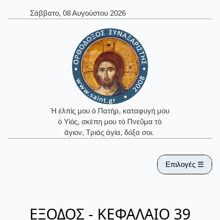
Σάββατο, 08 Αυγούστου 2026
Ἡ ἐλπίς μου ὁ Πατήρ, καταφυγή μου
ὁ Υἱός, σκέπη μου τὸ Πνεῦμα τὸ
ἅγιον, Τριὰς ἁγία, δόξα σοι.
Επιλογές ☰
ΕΞΟΔΟΣ - ΚΕΦΑΛΑΙΟ 39