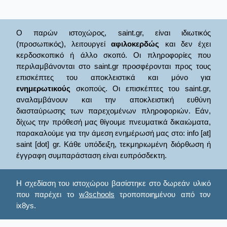
Ο παρών ιστοχώρος, saint.gr, είναι ιδιωτικός
(προσωπικός), λειτουργεί
αφιλοκερδώς
και δεν έχει
κερδοσκοπικό ή άλλο σκοπό. Οι πληροφορίες που
περιλαμβάνονται στο saint.gr προσφέρονται προς τους
επισκέπτες του αποκλειστικά και μόνο για
ενημερωτικούς
σκοπούς. Οι επισκέπτες του saint.gr,
αναλαμβάνουν και την αποκλειστική ευθύνη
διασταύρωσης των παρεχομένων πληροφοριών. Εάν,
δίχως την πρόθεσή μας θίγουμε πνευματικά δικαιώματα,
παρακαλούμε για την άμεση ενημέρωσή μας στο: info [at]
saint [dot] gr. Κάθε υπόδειξη, τεκμηριωμένη διόρθωση ή
έγγραφη συμπαράσταση είναι ευπρόσδεκτη.
Η σχεδίαση του ιστοχώρου βασίστηκε στο δωρεάν υλικό
που παρέχει το
w3schools
τροποποιημένου από τον
ix8ys.