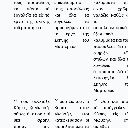
τοὺς πασσάλους
επικαλύμματα,
καλύμματα π
καὶ πάντα τὰ
τους πασσάλους
εἶχαν χρῶμ
ἐργαλεῖα τὰ εἰς τὰ
και όλα τα
γαλάζιο, καθὼς κ
ἔργα τῆς σκηνῆς
εργαλεία τα
τὰ
τοῦ μαρτυρίου·
προοριζόμενα δια
συμπληρωματικὰ
τα έργα της
ἐξωτερικὰ
Σκηνής του
καλύμματα καὶ το
Μαρτυρίου·
πασσάλους διὰ τ
στήριξιν τῶ
στύλων καὶ ὅλα 
ἐργαλεῖα, τ
ἀπαραίτητα διὰ τ
λειτουργίαν τ
Σκηνῆς το
Μαρτυρίου.
22
22
22
ὅσα συνέταξε
όσα διέταξεν ο
Ὅσα καὶ ὅπ
Κύριος τῷ Μωυσῇ,
Κυριος στον
τὰ παρήγγειλεν
οὕτως ἐποίησαν οἱ
Μωϋσήν, έτσι
Κύριος εἰς τ
υἱοὶ ᾿Ισραὴλ
κατεσκεύασαν οι
Μωϋσῆν, ἔτσ
πάσαν τὴν
Ισραηλίται όλα τα
ἀκριβῶς