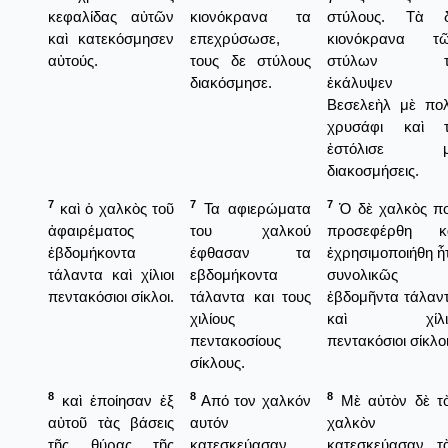
κεφαλίδας αὐτῶν
κιονόκρανα τα
στύλους. Τὰ 
καὶ κατεκόσμησεν
επεχρύσωσε,
κιονόκρανα τ
αὐτούς.
τους δε στύλους
στύλων τ
διακόσμησε.
ἐκάλυψεν 
Βεσελεὴλ μὲ πο
χρυσάφι καὶ 
ἐστόλισε μ
διακοσμήσεις.
7
7
7
καὶ ὁ χαλκὸς τοῦ
Τα αφιερώματα
Ὁ δὲ χαλκὸς π
ἀφαιρέματος
του χαλκού
προσεφέρθη κ
ἑβδομήκοντα
έφθασαν τα
ἐχρησιμοποιήθη ἦ
τάλαντα καὶ χίλιοι
εβδομήκοντα
συνολικῶς
πεντακόσιοι σίκλοι.
τάλαντα και τους
ἐβδομῆντα τάλαν
χιλίους
καὶ χίλιο
πεντακοσίους
πεντακόσιοι σίκλοι
σίκλους.
8
8
8
καὶ ἐποίησαν ἐξ
Από τον χαλκόν
Μὲ αὐτὸν δὲ τ
αὐτοῦ τὰς βάσεις
αυτόν
χαλκὸν
τῆς θύρας τῆς
κατεσκεύασαν
κατεσκεύασαν τ