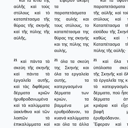
καὶ τὰ ἱστία τῆς
Εφεραν ακόμη
καὶ τὰ ὑφαν
αὐλῆς καὶ τοὺς
τα
παραπετάσματα
στύλους καὶ τὸ
παραπετάσματα
τῆς αὐλῆς καὶ το
καταπέτασμα τῆς
της αυλής και
στύλους καὶ 
θύρας τῆς σκηνῆς
τους στύλους, το
Καταπέτασμα τ
καί τῆς πύλης τῆς
καταπέτασμα της
εἰσόδου τῆς Σκην
αὐλῆς,
θύρας της σκηνής
καθὼς καὶ τ
και της πύλης της
Καταπέτασμα τ
αυλής,
πύλης τῆς αὐλῆς·
21
21
21
καὶ πάντα τὰ
όλα τα σκεύη
καὶ ὅλα τ
σκεύη τῆς σκηνῆς
της Σκηνής και
ὑπόλοιπα σκε
καὶ πάντα τὰ
όλα τα εργαλεία
τῆς Σκηνῆς καὶ ὅ
ἐργαλεῖα αυτῆς,
αυτής, τα
τὰ ἐργαλεῖα της κ
καὶ τὰς διφθέρας
κατεργασμένα
τὰ κατειργασμέ
δέρματα κριῶν
δέρματα των
δέρματα, ποὺ ἦσ
ἠρυθροδανωμένα
κριών, τα
δέρματα ἀπ
καὶ τὰ καλύμματα
βαμμένα με
κριάρια καὶ εἶχ
ὑακίνθινα καὶ τῶν
ερυθρόδανον, τα
βαφῆ μ
λοιπῶν τὰ
κυανά καλύμματα
ἐρυθρόδανον.
ἐπικαλύμματα καὶ
και όλα τα άλλα
Ἔφεραν καὶ 