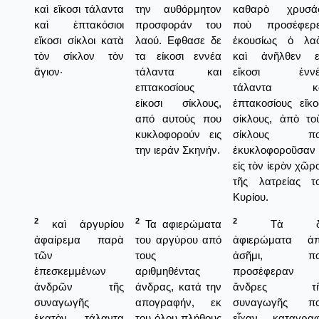
καὶ εἴκοσι τάλαντα
την αυθόρμητον
καθαρὸ χρυσά
καὶ ἑπτακόσιοι
προσφοράν του
ποὺ προσέφερ
εἴκοσι σίκλοι κατὰ
λαού. Εφθασε δε
ἑκουσίως ὁ λα
τὸν σίκλον τὸν
τα είκοσι εννέα
καὶ ἀνῆλθεν ε
ἅγιον·
τάλαντα και
εἴκοσι ἐννέ
επτακοσίους
τάλαντα κα
είκοσι σίκλους,
ἑπτακοσίους εἴκο
από αυτούς που
σίκλους, ἀπὸ το
κυκλοφορούν εις
σίκλους πο
την ιεράν Σκηνήν.
ἐκυκλοφοροῦσαν
εἰς τὸν ἱερὸν χῶρ
τῆς λατρείας τ
Κυρίου.
2
2
2
καὶ ἀργυρίου
Τα αφιερώματα
Τὰ δ
ἀφαίρεμα παρὰ
του αργύρου από
ἀφιερώματα ἀ
τῶν
τους
ἀσῆμι, πο
ἐπεσκεμμένων
αριθμηθέντας
προσέφεραν 
ἀνδρῶν τῆς
άνδρας, κατά την
ἄνδρες τῆ
συναγωγῆς
απογραφήν, εκ
συναγωγῆς π
ἑκατὸν τάλαντα
του όλου πλήθους
εἶχαν καταγρα