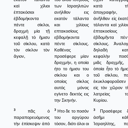
καὶ χίλιοι
των Ισραηλιτών
κατὰ τὴ
ἑπτακόσιοι
ανήλθον εις
ἀπογραφήν,
ἑβδομήκοντα
εκατόν τάλαντα
ἀνῆλθαν εἰς ἑκατ
πέντε σίκλοι,
και χιλίους
τάλαντα καὶ χιλίο
δραχμὴ μία τῇ
επτακοσίους
ἑπτακοσίους
κεφαλῇ τὸ ἥμισυ
εβδομήκοντα
ἑβδομῆντα πέν
τοῦ σίκλου, κατὰ
πέντε σίκλους.
σίκλους. Ἀναλογ
τὸν σίκλον τὸν
Καθένας
δηλαδὴ κατ
ἅγιον,
προσέφερε μίαν
κεφαλὴν ποσ
δραχμήν, η οποία
μιᾶς δραχμῆς,
ήτο το ήμισυ του
ὁποία ἦτο τὸ ἥμι
σίκλου και ο
τοῦ σίκλου, π
οποίος σίκλος
ἐκυκλοφοροῦσεν
αυτός μόνος
εἰς τὸν χῶρον τ
εγίνετο δεκτός εις
λατρείας το
την Σκηνήν.
Κυρίου.
3
3
3
πᾶς ὁ
Ητο δε το ποσόν
Προσέφερε 
παραπορευόμενος
του αργύρου
ἀσῆμι κάθ
τὴν ἐπίσκεψιν ἀπὸ
τόσον, διότι όλοι οι
Ἰσραηλίτης, π