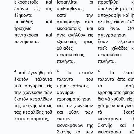
εἰκοσαετοῦς καὶ
Ισραηλίται οι
προσῆλθε κα
ἐπάνω εἰς τὰς
αριθμηθέντες
ὑπελογίσθη εἰς τ
ἑξήκοντα
κατά την
ἀπογραφὴν καὶ ἦ
μυριάδας καὶ
απογραφήν από
ἡλικίας εἴκοσι ἐτ
τρισχίλιοι
εικοσαετούς και
καὶ ἄνω. Ὅσ
πεντακόσιοι καὶ
άνω ανήλθον εις
ἀπεγράφησαν
πεντήκοντα.
εξακοσίας τρεις
ἦσαν ἐξακόσι
χιλιάδες
τρεῖς χιλιάδες κ
πεντακοσίους
πεντακόσιοι
πενήντα.
πενήντα.
4
4
4
καὶ ἐγενήθη τὰ
Τα εκατόν
Τὰ ἑκατὸ
ἑκατὸν τάλαντα
τάλαντα του
τάλαντα ἀπὸ αὐ
τοῦ ἀργυρίου εἰς
προσφερθέντος
τὸ ἀσῆμ
τὴν χώνευσιν τῶν
αργύρου
ἐχρησιμοποιήθησ
ἑκατὸν κεφαλίδων
εχρησιμοποίησαν
διὰ νὰ χυθοῦν εἰς 
τῆς σκηνῆς καὶ εἰς
δια την χώνευσιν
χυτήριον καὶ γίνο
τὰς κεφαλίδας τοῦ
και χύσιν των
τὰ ἑκατὸ
καταπετάσματος,
εκατόν
κιονόκρανα τ
κιονοκράνων της
Σκηνῆς καὶ 
Σκηνής και των
κιονόκρανα τ