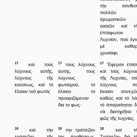
τὴν σύνθεσι
πολλῶν
ἀρωματικῶν
οὐσιῶν καὶ τ
ἑπτάφωτον
Λυχνίαν, ποὺ ἔγι
μὲ καθαρ
χρυσάφι.
17
17
17
καὶ τοὺς
τους λύχνους
Ἔφεραν ἐπίσ
λύχνους αὐτῆς,
αυτής, τους
καὶ τοὺς λύχνο
λύχνους τῆς
λύχνους
τῆς Λυχνίας, το
καύσεως, καὶ τὸ
φωτισμού, το
λύχνους πο
ἔλαιον τοῦ φωτὸς
έλαιον το
ἔκαιαν συνεχῶ
προοριζόμενον
καθὼς καὶ τὸ λά
δια το φως·
τὸ ἀπαραίτητον δ
νὰ διατηρῆται 
φῶς τῆς λυχνίας,
18
18
18
καὶ τὴν
την τράπεζαν
καὶ τὴ
τράπεζαν τῆς
της προθέσεως,
Τράπεζαν διὰ τ