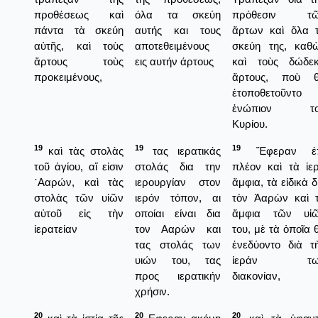
προθέσεως καὶ
όλα τα σκεύη
πρόθεσιν τῶ
πάντα τὰ σκεύη
αυτής και τους
ἄρτων καὶ ὅλα 
αὐτῆς, καὶ τοὺς
αποτεθειμένους
σκεύη της, καθ
ἄρτους τοὺς
εις αυτήν άρτους
καὶ τοὺς δώδε
προκειμένους,
ἄρτους, ποὺ 
ἐτοποθετοῦντο
ἐνώπιον το
Κυρίου.
19
19
19
καὶ τὰς στολὰς
τας ιερατικάς
Ἔφεραν ἐπ
τοῦ ἁγίου, αἵ εἰσιν
στολάς δια την
πλέον καὶ τὰ ἱε
᾿Ααρών, καὶ τὰς
ιερουργίαν στον
ἄμφια, τὰ εἰδικὰ δ
στολὰς τῶν υἱῶν
ιερόν τόπον, αι
τὸν Ἀαρὼν καὶ 
αὐτοῦ εἰς τὴν
οποίαι είναι δια
ἄμφια τῶν υἱ
ἱερατείαν
τον Ααρών και
του, μὲ τὰ ὁποῖα 
τας στολάς των
ἐνεδύοντο διὰ τ
υιών του, τας
ἱεράν τω
προς ιερατικήν
διακονίαν,
χρήσιν.
20
20
20