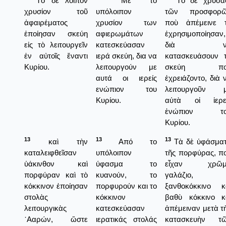
Τὸ δὲ λοιπὸν
Με το
Τὸ δὲ χρυσά
χρυσίον τοῦ
υπόλοιπον
τῶν προσφορ
ἀφαιρέματος
χρυσίον των
ποὺ ἀπέμεινε 
ἐποίησαν σκεύη
αφιερωμάτων
ἐχρησιμοποίησαν,
εἰς τὸ λειτουργεῖν
κατεσκεύασαν
διὰ ν
ἐν αὐτοῖς ἔναντι
ιερά σκεύη, δια να
κατασκευάσουν 
Κυρίου.
λειτουργούν με
σκεύη πο
αυτά οι ιερείς
ἐχρειάζοντο, διὰ 
ενώπιον του
λειτουργοῦν 
Κυρίου.
αὐτὰ οἱ ἱερε
ἐνώπιον το
Κυρίου.
13
13
13
καὶ τὴν
Από το
Τὰ δὲ ὑφάσμα
καταλειφθεῖσαν
υπόλοιπον
τῆς πορφύρας, π
ὑάκινθον καὶ
ύφασμα το
εἶχαν χρῶμ
πορφύραν καὶ τὸ
κυανούν, το
γαλάζιο,
κόκκινον ἐποίησαν
πορφυρούν και το
ξανθοκόκκινο κ
στολὰς
κόκκινον
βαθὺ κόκκινο κ
λειτουργικὰς
κατεσκεύασαν
ἀπέμειναν μετὰ τ
᾿Ααρών, ὥστε
ιερατικάς στολάς
κατασκευὴν τ