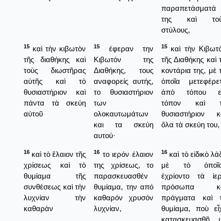
παραπετάσματά
της καὶ τοὺ
στύλους,
15
15
15
καὶ τὴν κιβωτὸν
έφεραν την
καὶ τὴν Κιβωτ
τῆς διαθήκης καὶ
Κιβωτόν της
τῆς Διαθήκης καὶ 
τοὺς διωστῆρας
Διαθήκης, τους
κοντάρια της, μὲ 
αὐτῆς καὶ τὸ
αναφορείς αυτής,
ὁποῖα μετεφέρε
θυσιαστήριον καὶ
το θυσιαστήριον
ἀπὸ τόπου ε
πάντα τὰ σκεύη
των
τόπον καὶ τ
αὐτοῦ
ολοκαυτωμάτων
θυσιαστήριον κ
και τα σκεύη
ὅλα τὰ σκεύη του,
αυτού·
16
16
16
καὶ τὸ ἔλαιον τῆς
το ιερόν έλαιον
καὶ τὸ εἰδικὸ λάδ
χρίσεως καὶ τὸ
της χρίσεως, το
μὲ τὸ ὁποῖο
θυμίαμα τῆς
παρασκευασθέν
ἐχρίοντο τὰ ἱε
συνθέσεως καὶ τὴν
θυμίαμα, την από
πρόσωπα κα
λυχνίαν τὴν
καθαρόν χρυσόν
πράγματα καὶ 
καθαρὰν
λυχνίαν,
θυμίαμα, ποὺ εἶ
κατασκευασθῆ 