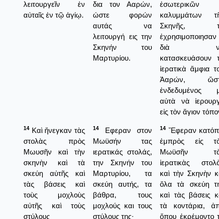
λειτουργεῖν ἐν
δια τον Ααρών,
ἐσωτερικῶν
αὐταῖς ἐν τῷ ἁγίῳ.
ώστε φορών
καλυμμάτων τ
αυτάς να
Σκηνῆς, τ
λειτουργή εις την
ἐχρησιμοποιησαν
Σκηνήν του
διὰ ν
Μαρτυρίου.
κατασκευάσουν 
ἱερατικὰ ἄμφια τ
Ἀαρών, ὥστ
ἐνδεδυμένος 
αὐτὰ νὰ ἱερουρ
εἰς τὸν ἅγιον τόπο
14
14
14
Καὶ ἤνεγκαν τὰς
Εφεραν στον
Ἔφεραν κατόπ
στολὰς πρὸς
Μωϋσήν τας
ἐμπρὸς εἰς τ
Μωυσῆν καὶ τὴν
ιερατικάς στολάς,
Μωϋσῆν τὰ
σκηνὴν καὶ τὰ
την Σκηνήν του
ἱερατικὰς στολ
σκεύη αὐτῆς καὶ
Μαρτυρίου, τα
καὶ τὴν Σκηνὴν κ
τὰς βάσεις καὶ
σκεύη αυτής, τα
ὅλα τὰ σκεύη τ
τοὺς μοχλοὺς
βάθρα, τους
καὶ τὰς βάσεις κ
αὐτῆς καὶ τοὺς
μοχλούς και τους
τὰ κοντάρια, ἀ
στύλους
στύλους της·
ὅπου ἐκρέμοντο 