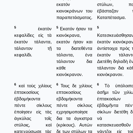
εκατόν
στύλων, πο
κιονοκράνων του
ἐβάσταζαν τ
παραπετάσματος.
Καταπέτασμα.
5
5
5
ἑκατὸν
Εκατόν ήσαν τα
κεφαλίδες εἰς τὰ
κιονόκρανα,
Κατεσκευάσθησα
ἑκατὸν τάλαντα,
εκατόν ήσαν και
ἑκατὸν κιονόκρα
τάλαντον τῇ
τα διατεθέντα
ἀντίστοιχα πρὸς 
κεφαλίδι.
τάλαντα, ένα
ἑκατὸν τάλαντ
τάλαντον δια
Διετέθη δηλαδὴ ἕ
κάθε
τάλαντον διὰ κά
κιονόκρανον.
κιονόκρανον.
6
6
6
καὶ τοὺς χιλίους
Τους δε χιλίους
Τὸ ὑπόλοιπ
ἑπτακοσίους
επτακοσίους
ἀσῆμι τῶν χιλί
ἑβδομήκοντα
εβδομήκοντα
ἑπτακοσίων
πέντε σίκλους
πέντε σίκλους
ἑβδομῆντα πέν
ἐποίησεν εἰς τὰς
εχρησιμοποίησε
σίκλων διετέθη δ
ἀγκύλας τοῖς
δια τα άγκιστρα
νὰ
στύλοις, καὶ
(κρίκους). Αυτών
κατασκευασθοῦν 
κατεχρύσωσε τὰς
δε των στύλων τα
γάντζοι εἰς το