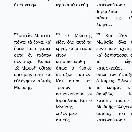
ἀποσκευήν.
ιερά αυτά σκεύη.
κατεσκεύασαν 
Ἰσραηλῖται 
πάντα εἰς τ
Σκηνήν.
23
23
23
καὶ εἶδε Μωυσῆς
Ο Μωϋσής
Καὶ εἶδεν
πάντα τὰ ἔργα, καὶ
είδεν όλα αυτά τα
Μωϋσῆς ὅλα 
ἦσαν πεποιηκότες
έργα, και ότι αυτά
ἔργα τῶν τεχνιτ
αὐτὰ ὃν τρόπον
είχον
καὶ διεπίστωσεν ὅ
συνέταξε Κύριος
κατασκευασθή
τὰ εἶχα
τῷ Μωυσῇ, οὕτως
όπως ο Κυριος
κατασκευάσει,
ἐποίησαν αὐτά· καὶ
διέταξεν αυτόν.
ὅπως τὸν διέταξ
εὐλόγησεν αὐτοὺς
Κατ' αυτόν τον
ὁ Κύριος. Εἶδεν ὅ
Μωυσῆς.
τρόπον τα
τὰ ἔκαμαν ἔτ
κατεσκεύασαν οι
ἀκριβῶς. Κα
Ισραηλίται. Και ο
κατόπιν τούτου
Μωϋσής
Μωϋσῆς εὐλόγησ
ευλόγησεν
αὐτούς, ποὺ 
αυτούς.
κατεσκεύασαν.