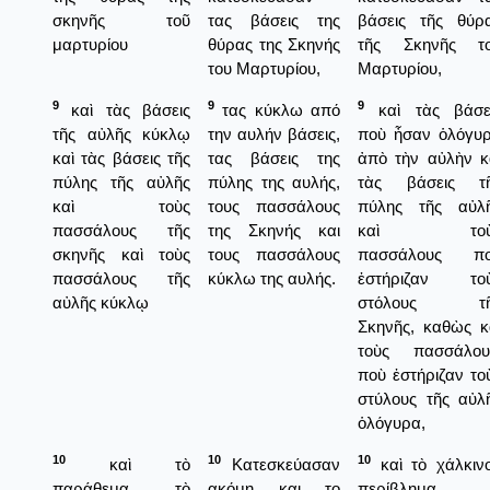
σκηνῆς τοῦ
τας βάσεις της
βάσεις τῆς θύρ
μαρτυρίου
θύρας της Σκηνής
τῆς Σκηνῆς τ
του Μαρτυρίου,
Μαρτυρίου,
9
9
9
καὶ τὰς βάσεις
τας κύκλω από
καὶ τὰς βάσε
τῆς αὐλῆς κύκλῳ
την αυλήν βάσεις,
ποὺ ἦσαν ὁλόγυ
καὶ τὰς βάσεις τῆς
τας βάσεις της
ἀπὸ τὴν αὐλὴν κ
πύλης τῆς αὐλῆς
πύλης της αυλής,
τὰς βάσεις τ
καὶ τοὺς
τους πασσάλους
πύλης τῆς αὐλ
πασσάλους τῆς
της Σκηνής και
καὶ τοὺ
σκηνῆς καὶ τοὺς
τους πασσάλους
πασσάλους π
πασσάλους τῆς
κύκλω της αυλής.
ἐστήριζαν το
αὐλῆς κύκλῳ
στόλους τῆ
Σκηνῆς, καθὼς κ
τοὺς πασσάλου
ποὺ ἐστήριζαν το
στύλους τῆς αὐλ
ὁλόγυρα,
10
10
10
καὶ τὸ
Κατεσκεύασαν
καὶ τὸ χάλκιν
παράθεμα τὸ
ακόμη και το
περίβλημα