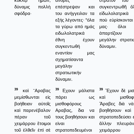
κύκλῳ ἡμῶν,
άνδρες
στρατόν του 
δύναμις πολλὴ
επέστρεψαν και
συγκεντρωθῆ ὅ
σφόδρα·
του ανήγγειλαν τα
εἰδωλολατρικὰ 
εξής λέγοντες· “όλα
ποὺ εὑρίσκοντα
τα γύρω από ημάς
μας· ὅλοι α
ειδωλολατρικά
ἀπαρτίζουν 
έθνη έχουν
μεγάλην στρατι
συγκεντωθή
δύναμιν.
εναντίον μας
σχηματίσαντα
μεγάλην
στρατιωτικήν
δύναμιν.
39
39
39
καὶ ῎Αραβας
Εχουν μάλιστα
Ἔχουν δὲ μισ
μεμίσθωνται εἰς
πάρει ως
καὶ μισθοφό
βοήθειαν αὐτοῖς
μισθοφόρους
Ἄραβες διὰ νὰ
καὶ παρενέβαλον
Αραβας, δια να
βοηθήσουν καὶ 
πέραν τοῦ
τους βοηθήσουν και
στρατοπεδεύσει ε
χειμάρρου ἕτοιμοι
είναι
ἄλλην πλευρὰ
τοῦ ἐλθεῖν ἐπὶ σὲ
στρατοπεδευμένοι
χειμάρρου