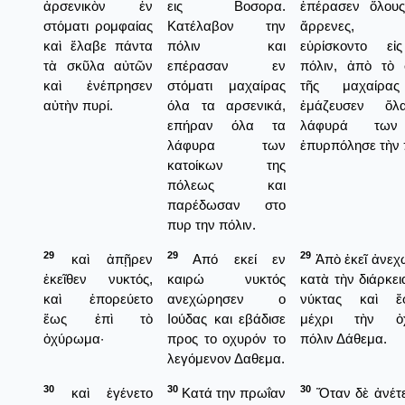
ἀρσενικὸν ἐν
εις Βοσορα.
ἐπέρασεν ὅλους
στόματι ρομφαίας
Κατέλαβον την
ἄρρενες,
καὶ ἔλαβε πάντα
πόλιν και
εὑρίσκοντο εἰ
τὰ σκῦλα αὐτῶν
επέρασαν εν
πόλιν, ἀπὸ τὸ 
καὶ ἐνέπρησεν
στόματι μαχαίρας
τῆς μαχαίρα
αὐτὴν πυρί.
όλα τα αρσενικά,
ἐμάζευσεν ὅ
επήραν όλα τα
λάφυρά των
λάφυρα των
ἐπυρπόλησε τὴν 
κατοίκων της
πόλεως και
παρέδωσαν στο
πυρ την πόλιν.
29
29
29
καὶ ἀπῇρεν
Από εκεί εν
Ἀπὸ ἐκεῖ ἀνεχ
ἐκεῖθεν νυκτός,
καιρώ νυκτός
κατὰ τὴν διάρκει
καὶ ἐπορεύετο
ανεχώρησεν ο
νύκτας καὶ ἔ
ἕως ἐπὶ τὸ
Ιούδας και εβάδισε
μέχρι τὴν ὀ
ὀχύρωμα·
προς το οχυρόν το
πόλιν Δάθεμα.
λεγόμενον Δαθεμα.
30
30
30
καὶ ἐγένετο
Κατά την πρωΐαν
Ὅταν δὲ ἀνέτε