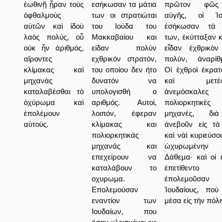
ἑωθινῇ ᾖραν τοὺς
εσήκωσαν τα μάτια
πρῶτον φῶς
ὀφθαλμοὺς
των οι στρατιώται
αὐγῆς, οἱ Ἰου
αὐτῶν καὶ ἰδοὺ
του Ιούδα του
ἐσήκωσαν τὰ 
λαὸς πολύς, οὗ
Μακκαβαίου και
των, ἐκύτταξαν κ
οὐκ ἦν ἀριθμός,
είδαν πολύν
εἶδαν ἐχθρικὸν
αἴροντες
εχθρικόν στρατόν,
πολύν, ἀναρίθμ
κλίμακας καὶ
του οποίου δεν ήτο
Οἱ ἐχθροὶ ἐκρα
μηχανὰς
δυνατόν να
καὶ μετέφ
καταλαβέσθαι τὸ
υπολογισθή ο
ἀνεμόσκαλες
ὀχύρωμα καὶ
αριθμός. Αυτοί,
πολιορκητικὲς
ἐπολέμουν
λοιπόν, έφεραν
μηχανές, δι
αὐτούς.
κλίμακας και
ἀνεβοῦν εἰς τὰ
πολιορκητικάς
καὶ νὰὶ κυριεύσο
μηχανάς και
ὠχυρωμένην 
επεχείρουν να
Δάθεμα· καὶ οἱ 
καταλάβουν το
ἐπετίθεντο
οχυρωμα.
ἐπολεμοῦσαν
Επολεμούσαν
Ἰουδαίους, ποὺ
εναντίον των
μέσα εἰς τὴν πόλι
Ιουδαίων, που