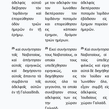
ἀδελφὸς αὐτοῦ
με τον αδελφόν του
ἀδελφός 
διέβησαν τὸν
τον Ιωνάθαν
διεπέρασαν
᾿Ιορδάνην καὶ
διεπέρασαν τον
ποταμὸν Ἰορδάν
ἐπορεύθησαν
Ιορδάνην ποταμόν
ἐβάδισαν εἰ
ὁδὸν τριῶν
και επορεύθησαν
ἔρημον πορείαν
ἡμερῶν ἐν τῇ
εις κάποιαν
ἡμερῶν.
ἐρήμῳ.
έρημον, δρόμον
τριών ημέρων.
25
25
25
καὶ συνήντησαν
Εκεί συνήντησαν
Καὶ συνήντησα
τοῖς Ναβαταίοις,
τους Ναβαταίους, οι
Ναβαταίους, οἱ 
καὶ ἀπήντησαν
οποίοι τους
τοὺς ὑπεδέχ
αὐτοῖς εἰρηνικῶς
υπεδέχθησαν
φιλικῶς καὶ εἰρη
καὶ διηγήσαντο
ειρηνικώς, και
αὐτοὶ δὲ διηγήθησ
αὐτοῖς ἅπαντα τὰ
διηγήθησαν εις
τὸν Ἰούδαν κα
συμβάντα τοῖς
αυτούς όλα τα
Ἰωνάθαν ὅλα
ἀδελφοῖς αὐτῶν
γεγονότα, τα οποία
εἶχαν συμβῆ εἰ
ἐν τῇ Γαλααδίτιδι.
συνέβησαν στους
ἀδελφούς
αδελφούς των εις
Ἰουδαίους εἰ
την χώραν
χώραν Γαλαάδ.
Γαλαάδ·