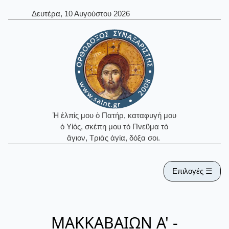
Δευτέρα, 10 Αυγούστου 2026
Ἡ ἐλπίς μου ὁ Πατήρ, καταφυγή μου
ὁ Υἱός, σκέπη μου τὸ Πνεῦμα τὸ
ἅγιον, Τριὰς ἁγία, δόξα σοι.
Επιλογές ☰
ΜΑΚΚΑΒΑΙΩΝ Α' -