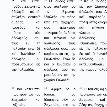
17
17
17
καὶ εἶπεν
Ο Ιούδας είπεν
Καὶ ὁ Ἰούδας 
᾿Ιούδας Σίμωνι τῷ
στον αδελφόν του
εἰς τὸν Σίμωνα
ἀδελφῷ αὐτοῦ·
τον Σιμωνα·
ἀδελφόν του: Δ
ἐπίλεξον σεαυτῷ
“διάλεξε και πάρε
καὶ παράλαβε
ἄνδρας καὶ
υπό την αρχηγίαν
πολεμιστὲς ἄνδρ
πορεύου καὶ
σου εκλεκτούς
καὶ πήγαιν
ρῦσαι τοὺς
πολεμιστάς άνδρας
γλυτώσῃς 
ἀδελφούς σου
και πήγαινε να
ἀδελφούς
τοὺς ἐν τῇ
γλυτώσης τους
Ἰσραηλίτες, πο
Γαλιλαίᾳ· ἐγὼ δὲ
αδελφούς σου, που
εἰς τὴν Γαλιλαί
καὶ ᾿Ιωνάθαν ὁ
ευρίσκονται εις την
δὲ καὶ ὁ Ἰωνάθ
ἀδελφός μου
Γαλιλαίαν. Εγώ δε
ἀδελφός μου
πορευσόμεθα εἰς
και ο Ιωνάθαν ο
κατευθυνθῶμεν
τὴν Γαλααδῖτιν.
αδελφός μου θα
τὴν χώραν Γαλαά
μεταβώμεν εις την
χώραν Γαλαάδ”.
18
18
18
καὶ κατέλιπεν
Αφήκε δε ο
Ὁ Ἰούδας ἀφῆκ
᾿Ιώσηφον τὸν τοῦ
Ιούδας τον
Ἰώσηφον, τὸν υἱ
Ζαχαρίου καὶ
Ιώσηφον, υιόν του
Ζαχαρία, κα
᾿Αζαρίαν
Ζαχαρίου, και τον
Ἀζαρίαν, ἀρχηγο