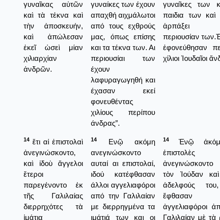
γυναῖκας αὐτῶν
γυναίκες των έχουν
γυναῖκες των κ
καὶ τὰ τέκνα καὶ
απαχθή αιχμάλωτοι
παιδια των καὶ
τὴν ἀποσκευήν,
από τους εχθρούς
ἁρπάξει 
καὶ ἀπώλεσαν
μας, όπως επίσης
περιουσίαν των.Ἐ
ἐκεῖ ὡσεὶ μίαν
και τα τέκνα των. Αι
ἐφονεύθησαν πε
χιλιαρχίαν
περιουσίαι των
χίλιοι Ἰουδαῖοι ἄν
ἀνδρῶν.
έχουν
λαφυραγωγηθή και
έχασαν εκεί
φονευθέντας
χιλίους περίπου
άνδρας”.
14
14
14
ἔτι αἱ ἐπιστολαὶ
Ενῷ ακόμη
Ἐνῷ ἀκόμ
ἀνεγινώσκοντο,
ανεγινώσκοντο
ἐπιστολὲς
καὶ ἰδοὺ ἄγγελοι
αυταί αι επιστολαί,
ἀνεγινώσκοντ
ἕτεροι
ιδού κατέφθασαν
τὸν Ἰούδαν καὶ
παρεγένοντο ἐκ
άλλοι αγγελιαφόροι
ἀδελφούς του
τῆς Γαλιλαίας
από την Γαλιλαίαν
ἔφθασαν ἄ
διερρηχότες τὰ
με διερρηγμένα τα
ἀγγελιαφόροι ἀ
ἱμάτια
ιμάτιά των και οι
Γαλιλαίαν μὲ τὰ