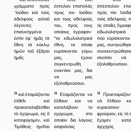
γράμματα πρὸς
έστειλαν επιστολάς
ἀπέστειλαν ἐπι
᾿Ιούδαν καὶ τοὺς
προς τον Ιούδαν
πρὸς τὸν Ἰούδα
ἀδελφοὺς αὐτοῦ
και τους αδελφούς
τοὺς ἀδελφούς το
λέγοντες·
του, προς τους
τὶς ὁποῖες ἔγραφ
ἐπισυνηγμένα
οποίους έγραφαν·
εἰδωλολατρικὰ 
ἐστὶν ἐφ᾿ ἡμᾶς τὰ
“τα ειδωλολατρικά
ποὺ εὑρίσκοντα
ἔθνη τὰ κύκλῳ
έθνη, τα οποία
μας, συνηνώθησ
ἡμῶν τοῦ ἐξᾶραι
ευρίσκονται γύρω
συνεκεντρώθησ
ἡμᾶς
μας, έχουν
σκοπὸν νὰ
συγκεντρωθή
ἐξολοθρευσουν.
εναντίον μας, δια
να μας
εξολοθρεύσουν.
11
11
11
καὶ ἑτοιμάζονται
Ετοιμάζονται να
Προετοιμάζοντ
ἐλθεῖν καὶ
έλθουν και να
νὰ ἔλθουν κ
προκαταλαβέσθαι
καταλάβουν το
κυριεύσου
τὸ ὀχύρωμα, εἰς ὃ
οχύρωμα, στο
φρούριον, εἰς τὸ 
κατεφύγομεν, καὶ
οποίον δια λόγους
ἔχομεν καταφ
Τιμόθεος ἡγεῖται
ασφαλείας
ἀρχηγὸς 