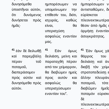
δυνησόμεθα
ημπορέσωμεν να
ἠμπορέσωμεν ν
ὑποστῆναι αὐτόν,
υπομείνωμεν την
ἀντισταθῶμεν, δι
ὅτι δυνάμενος
επίθεσίν του, διότι,
εὑρίσκεται
δυνήσεται πρὸς
ισχυρός, καθώς
πλεονεκτικωτέρ
ἡμᾶς·
είναι, θα
θέσιν ἀπὸ ἡμᾶς 
υπερισχύση
ὁρμήσῃ ἐναντίο
ασφαλώς εναντίον
ἀσυγκράτητος.
μας.
41
41
41
ἐὰν δὲ δειλωθῇ
Εάν όμως
Ἐὰν ὅμως χά
καὶ παρεμβάλῃ
δειλιάση, μείνη και
θάρρος του
πέραν τοῦ
παραταχθή πέραν
δειλιάσῃ καὶ ἀ
ποταμοῦ,
από τον χείμαρρον,
διαβῇ τὸν χείμ
διαπεράσομεν
θα διαβώμεν ημείς
στρατοπεδεύσῃ ε
πρὸς αὐτὸν καὶ
προς αυτόν και
ἄλλην πλευρὰ
δυνησόμεθα πρὸς
ασφαλώς θα
ποταμοῦ, τό
αὐτόν.
υπερισχύσωμεν
διαβῶμεν ἡμεῖ
εναντίον του”.
ποταμὸν εὑρισκ
δὲ ε
πλεονεκτικωτέρ