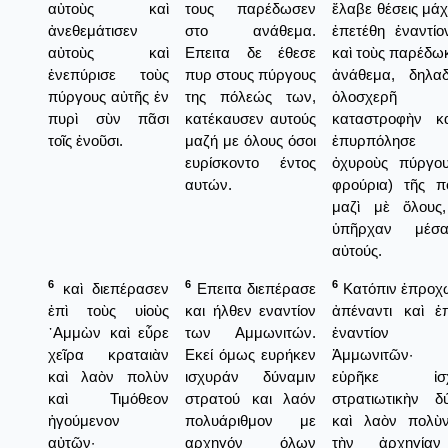
αὐτοὺς καὶ
τους παρέδωσεν
ἔλαβε θέσεις μάχ
ἀνεθεμάτισεν
στο ανάθεμα.
ἐπετέθη ἐναντί
αὐτοὺς καὶ
Επειτα δε έθεσε
καὶ τοὺς παρέδωκ
ἐνεπύρισε τοὺς
πυρ στους πύργους
ἀνάθεμα, δηλαδ
πύργους αὐτῆς ἐν
της πόλεώς των,
ὁλοσχερῆ
πυρὶ σὺν πᾶσι
κατέκαυσεν αυτούς
καταστροφὴν κα
τοῖς ἐνοῦσι.
μαζή με όλους όσοι
ἐπυρπόλησε 
ευρίσκοντο έντος
ὀχυροὺς πύργου
αυτών.
φρούρια) τῆς π
μαζὶ μὲ ὅλους,
ὑπῆρχαν μέσ
αὐτούς.
6
6
6
καὶ διεπέρασεν
Επειτα διεπέρασε
Κατόπιν ἐπροχ
ἐπὶ τοὺς υἱοὺς
και ήλθεν εναντίον
ἀπέναντι καὶ ἐ
᾿Αμμὼν καὶ εὗρε
των Αμμωνιτών.
ἐναντίον
χεῖρα κραταιὰν
Εκεί όμως ευρήκεν
Ἀμμωνιτῶν· 
καὶ λαὸν πολὺν
ισχυράν δύναμιν
εὑρῆκε ἰσχ
καὶ Τιμόθεον
στρατού και λαόν
στρατιωτικὴν δ
ἡγούμενον
πολυάριθμον με
καὶ λαὸν πολὺ
αὐτῶν·
αρχηγόν όλων
τὴν ἀρχηγία