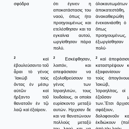
σφόδρα
ότι έγινεν η
ὁλοκαυτωμάτων κ
αποκατάστασις του
ἀποκατεστάθη,
ναού, όπως ήτο
ἀνακαθιερώθ
προηγουμένως και
ἐνεκαινιάσθη ὁ
ετελέσθησαν και τα
ὅπως ἦ
εγκαίνια αυτού,
προηγουμένως,
ωργίσθησαν πάρα
ἐξωργίσθησαν
πολύ.
πολύ·
2
2
2
καὶ
Εσκέφθησαν,
καὶ ἀπεφάσισ
ἐβουλεύσαντο τοῦ
λοιπόν, και
καταστρέψουν κ
ἆραι τὸ γένος
απεφάσισαν να
ἑξαφανίσουν 
᾿Ιακώβ τοὺς
εξολοθρεύσουν το
τοὺς ἀπογόνου
ὄντας ἐν μέσῳ
γένος των
Ἰακώβ, τ
αὐτῶν καὶ
Ισραηλιτών, τους
Ἰσραηλίτας, οἱ 
ἤρξαντο τοῦ
Ιουδαίους, οι οποίοι
ἐζοῦσαν με
θανατοῦν ἐν τῷ
ευρίσκοντο μεταξύ
των.Ἔτσι ἄρχισ
λαῷ καὶ ἐξαίρειν.
αυτών. Ηρχισαν δε
σφάξουν,
και να θανατώνουν
δολοφονοῦν κ
πολλούς μεταξύ
ἐκδιώκουν (πολ
του λαού και να
ἀπὸ τὸν λαόν.