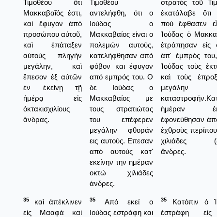
Τιμοθέου ὅτι
Τιμοθέου
στρατὸς τοῦ Τι
Μακκαβαῖός ἐστι,
αντελήφθη, ότι ο
ἐκατάλαβε ὅτι 
καὶ ἔφυγον ἀπὸ
Ιούδας ο
ποὺ ἔφθασεν εἶ
προσώπου αὐτοῦ,
Μακκαβαίος είναι ο
Ἰούδας ὁ Μακκα
καὶ ἐπάταξεν
πολεμών αυτούς,
ἐτράπησαν εἰς 
αὐτοὺς πληγὴν
κατελήφθησαν από
ἀπ' ἐμπρός του
μεγάλην, καὶ
φόβον και έφυγον
Ἰούδας τοὺς ἐκ
ἔπεσον ἐξ αὐτῶν
από εμπρός του. Ο
καὶ τοὺς ἐπροξ
ἐν ἐκείνῃ τῇ
δε Ιούδας ο
μεγάλην
ἡμέρᾳ εἰς
Μακκαβαίος με
καταστροφήν.Κα
ὀκτακισχιλίους
τους στρατιώτας
ἡμέραν ἐκε
ἄνδρας.
του επέφερεν
ἐφονεύθησαν ἀπ
μεγάλην φθοράν
ἐχθροὺς περίπο
εις αυτούς. Επεσαν
χιλιάδες (8
από αυτούς κατ'
ἄνδρες.
εκείνην την ημέραν
οκτώ χιλιάδες
άνδρες.
35
35
35
καὶ ἀπέκλινεν
Από εκεί ο
Κατόπιν ὁ Ἰ
εἰς Μααφὰ καὶ
Ιούδας εστράφη και
ἐστράφη εἰς