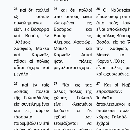
26
26
26
καὶ ὅτι πολλοὶ
και ότι πολλοί
Οἱ Ναβαταῖοι
ἐξ αὐτῶν
από αυτούς είναι
εἶπαν ἀκόμη ὅτι 
συνειλημμένοι
κλεισμένοι εις
ἀπὸ τοὺς Ἰουδ
εἰσὶν εἰς Βόσορρα
Βοσορρα και
εἶναι ἀποκλεισμέν
καὶ Βοσόρ, ἐν
Βοσόρ, εις
τὶς πόλεις Βόσορ
᾿Αλέμοις,
Αλέμους, Χασφώρ,
Βοσόρ, εἰς τὰ 
Χασφώρ, Μακὲδ
Μακέδ και
τὴν Χασφώρ,
καὶ Καρναΐν,
Καρναΐν. Αυταί
Μακὲδ καὶ
πᾶσαι αἱ πόλεις
ήσαν πόλεις
Καρναΐν.Ὅλες 
αὗται ὀχυραὶ καὶ
μεγάλαι και οχυραί.
εἶναι πόλεις μ
μεγάλαι·
καὶ ὠχυρωμένες.
27
27
27
καὶ ἐν ταῖς
“Και εις τας
Καὶ οἱ Ναβα
λοιπαῖς πόλεσι
άλλας πόλεις της
ἐπρόσθεσαν: 
τῆς Γαλααδίτιδός
χώρας Γαλαάδ
Ἰουδαῖοι ε
εἰσι συνειλημμένοι
είναι κλεισμένοι
ἀποκλεισμένοι ε
καὶ εἰς αὔριον
Ιουδαίοι, οι δε
ὑπόλοιπες πόλε
τάσσονται
εχθροί των
χώρας Γαλαάδ· 
παρεμβάλλειν ἐπὶ
ετοιμάζονται να
ἐχθροί 
τὰ ὀχυρώματα καὶ
κτυπήσουν αύριον
ἑτοιμάζονται αὔρ