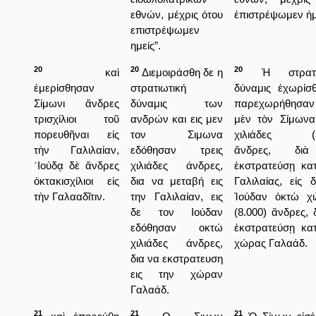
εθνών, μέχρις ότου
ἐπιστρέψωμεν ἡμ
επιστρέψωμεν
ημείς”.
20
20
20
καὶ
Διεμοιράσθη δε η
Ἡ στρατιω
ἐμερίσθησαν
στρατιωτική
δύναμις ἐχωρίσ
Σίμωνι ἄνδρες
δύναμις των
παρεχωρήθησα
τρισχίλιοι τοῦ
ανδρών και εις μεν
μὲν τὸν Σίμωνα
πορευθῆναι εἰς
τον Σιμωνα
χιλιάδες (3
τὴν Γαλιλαίαν,
εδόθησαν τρεις
ἄνδρες, δι
᾿Ιούδᾳ δὲ ἄνδρες
χιλιάδες άνδρες,
ἐκστρατεύσῃ κα
ὀκτακισχίλιοι εἰς
δια να μεταβή εις
Γαλιλαίας, εἰς 
τὴν Γαλααδῖτιν.
την Γαλιλαίαν, εις
Ἰούδαν ὀκτὼ χι
δε τον Ιούδαν
(8.000) ἄνδρες, 
εδόθησαν οκτώ
ἐκστρατεύσῃ κα
χιλιάδες άνδρες,
χώρας Γαλαάδ.
δια να εκστρατευση
εις την χώραν
Γαλαάδ.
21
21
21