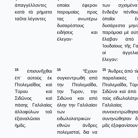
ἀπαγγέλλοντες
οποίοι έφερον
των σχισμέν
κατὰ τὰ ρήματα
παρομοίας προς
ἔνδειξιν πένθο
ταῦτα λέγοντες
τας ανωτέρω
ὁποῖοι ἔφ
δυσαρέστους
δυσάρεστα μηνύ
ειδήσεις και
παρόμοια μὲ αὐ
έλεγαν·
ἔλαβαν ἀπὸ 
Ἰουδαίους τῆς Γ
οἱ ἀγγελιαφ
ἔλεγαν:
15
15
15
ἐπισυνῆχθαι
“Εχουν
Ἄνδρες ἀπὸ τὶς
ἐπ᾿ αὐτοὺς ἐκ
συγκεντρωθή από
παραλιακὲς π
Πτολεμαΐδος καὶ
την Πτολεμαΐδα,
Πτολεμαΐδα, Τύρ
Τύρου καὶ
την Τυρον, την
Σιδῶνα καὶ ἀπὸ
Σιδῶνος καὶ
Σιδώνα και από
τοὺς εἰδωλολάτρ
πάσης Γαλιλαίας
όλην την Γαλιλαίαν
Γαλιλαίας
ἀλλοφύλων τοῦ
των
συνεκεντρώθησα
ἐξαναλῶσαι
ειδωλολατρικών
συνηνώθησαν δ
ἡμᾶς.
εθνών άνδρες
μᾶς ἑξαφανίσουν
πολεμισταί, δια να