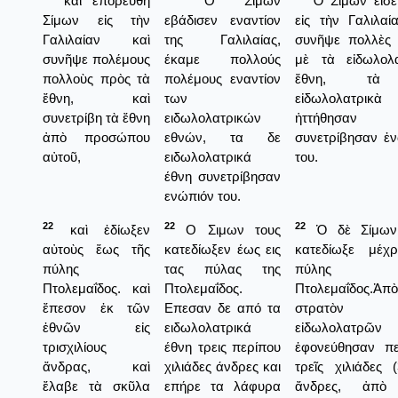
καὶ ἐπορεύθη
Ο Σιμων
Ὁ Σίμων εἰσέ
Σίμων εἰς τὴν
εβάδισεν εναντίον
εἰς τὴν Γαλιλαί
Γαλιλαίαν καὶ
της Γαλιλαίας,
συνῆψε πολλὲς 
συνῆψε πολέμους
έκαμε πολλούς
μὲ τὰ εἰδωλολα
πολλοὺς πρὸς τὰ
πολέμους εναντίον
ἔθνη, τὰ
ἔθνη, καὶ
των
εἰδωλολατρικὰ
συνετρίβη τὰ ἔθνη
ειδωλολατρικών
ἡττήθησαν
ἀπὸ προσώπου
εθνών, τα δε
συνετρίβησαν ἐ
αὐτοῦ,
ειδωλολατρικά
του.
έθνη συνετρίβησαν
ενώπιόν του.
22
22
22
καὶ ἐδίωξεν
Ο Σιμων τους
Ὁ δὲ Σίμων
αὐτοὺς ἕως τῆς
κατεδίωξεν έως εις
κατεδίωξε μέχρ
πύλης
τας πύλας της
πύλης 
Πτολεμαΐδος. καὶ
Πτολεμαΐδος.
Πτολεμαΐδος.Ἀπ
ἔπεσον ἐκ τῶν
Επεσαν δε από τα
στρατὸν 
ἐθνῶν εἰς
ειδωλολατρικά
εἰδωλολατρῶν
τρισχιλίους
έθνη τρεις περίπου
ἐφονεύθησαν πε
ἄνδρας, καὶ
χιλιάδες άνδρες και
τρεῖς χιλιάδες (
ἔλαβε τὰ σκῦλα
επήρε τα λάφυρα
ἄνδρες, ἀπὸ