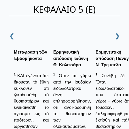
ΚΕΦΑΛΑΙΟ 5 (Ε)
❮
❯
Μετάφραση τῶν
Ερμηνευτική
Ερμηνευτική
Ἑβδομήκοντα
απόδοση Ιωάννη
απόδοση Παναγ
Θ. Κολιτσάρα
Ν. Τρεμπέλα
1
1
1
ΚΑΙ ἐγένετο ὅτε
Οταν τα γύρω
Συνέβη δὲ τ
ἤκουσαν τὰ ἔθνη
από την Ιουδαίαν
Ὅταν 
κυκλόθεν ὅτι
ειδωλολατρικά
εἰδωλολατρικοὶ
ᾠκοδομήθη τὸ
έθνη
ποὺ ἑκατοικ
θυσιαστήριον καὶ
επληροφορήθησαν,
γύρω - γύρω ἀπ
ἐνεκαινίσθη τὸ
ότι ανοικοδομήθη
Ἰουδαίαν,
ἁγίασμα ὡς τὸ
το θυσιαστήριον
ἐπληροφορήθησα
πρότερον, καὶ
των
ἐκτίσθη καὶ πά
ὠργίσθησαν
ολοκαυτωμάτων,
θυσιαστήριο