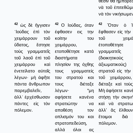
θέσιν θὰ ἠμπορ
νὰ τοῦ ἐπιτεθῶμ
νὰ τὸν νικήσωμεν
42
42
42
ὡς δὲ ἤγγισεν
Ο Ιούδας, όταν
Ὅταν ὁ Ἰο
᾿Ιούδας ἐπὶ τὸν
έφθασεν εις την
ἔφθασεν εἰς τὴν 
χειμάρρουν τοῦ
κοίτην του
τοῦ χειμάρ
ὕδατος, ἔστησε
χειμάρρου,
ἐτοποθέτησε
τοὺς γραμματεῖς
ετοποθέτησε κατά
γραμματεῖς
τοῦ λαοῦ ἐπὶ τοῦ
διαστήματα
(διοικητικοὺς
χειμάρρου καὶ
πλησίον της όχθης
ἀξιωματικούς
ἐνετείλατο αὐτοῖς
τους γραμματείς
στρατοῦ εἰς τὴν
λέγων· μὴ ἀφῆτε
του στρατού και
τοῦ χειμάρρου,
πάντα ἄνθρωπον
τους διέταξε
διέταξε καὶ τοὺς
παρεμβαλεῖν,
λέγων· “μη
Μὴ ἀφήσετε καν
ἀλλ᾿ ἐρχέσθωσαν
αφήσετε κανένα
στήσῃ τὴν σκην
πάντες εἰς τὸν
στρατιώτην να
καὶ νὰ στρατων
πόλεμον.
αποθέση τον
ἀλλ' ἂς ἔλθουν
οπλισμόν του και
ἕτοιμοι διὰ
στρατοπεδεύση,
πόλεμον.
αλλά όλοι ας