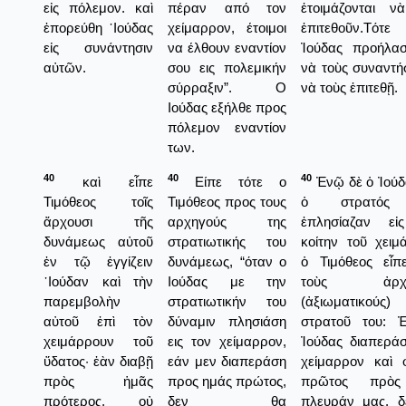
εἰς πόλεμον. καὶ
πέραν από τον
ἑτοιμάζονται ν
ἐπορεύθη ᾿Ιούδας
χείμαρρον, έτοιμοι
ἐπιτεθοῦν.Τ
εἰς συνάντησιν
να έλθουν εναντίον
Ἰούδας προήλασ
αὐτῶν.
σου εις πολεμικήν
νὰ τοὺς συναντή
σύρραξιν”. Ο
νὰ τοὺς ἐπιτεθῇ.
Ιούδας εξήλθε προς
πόλεμον εναντίον
των.
40
40
40
καὶ εἶπε
Είπε τότε ο
Ἐνῷ δὲ ὁ Ἰούδ
Τιμόθεος τοῖς
Τιμόθεος προς τους
ὁ στρατός
ἄρχουσι τῆς
αρχηγούς της
ἐπλησίαζαν εἰ
δυνάμεως αὐτοῦ
στρατιωτικής του
κοίτην τοῦ χειμ
ἐν τῷ ἐγγίζειν
δυνάμεως, “όταν ο
ὁ Τιμόθεος εἶπ
᾿Ιούδαν καὶ τὴν
Ιούδας με την
τοὺς ἀρχη
παρεμβολὴν
στρατιωτικήν του
(ἀξιωματικούς
αὐτοῦ ἐπὶ τὸν
δύναμιν πλησιάση
στρατοῦ του: 
χειμάρρουν τοῦ
εις τον χείμαρρον,
Ἰούδας διαπερά
ὕδατος· ἐὰν διαβῇ
εάν μεν διαπεράση
χείμαρρον καὶ 
πρὸς ἡμᾶς
προς ημάς πρώτος,
πρῶτος πρὸς
πρότερος, οὐ
δεν θα
πλευράν μας, δ