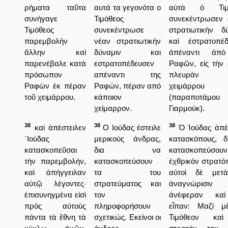
ρήματα ταῦτα
αυτά τα γεγονότα ο
αὐτὰ ὁ Τιμό
συνήγαγε
Τιμόθεος
συνεκέντρωσεν 
Τιμόθεος
συνεκέντρωσε
στρατιωτικὴν δ
παρεμβολὴν
νέαν στρατιωτικήν
καὶ ἐστρατοπέδ
ἄλλην καὶ
δύναμιν και
ἀπέναντι ἀπ
παρενέβαλε κατὰ
εστρατοπέδευσεν
Ραφῶν, εἰς τὴν
πρόσωπον
απέναντι της
πλευρὰν 
Ραφὼν ἐκ πέραν
Ραφών, πέραν από
χειμάρρου
τοῦ χειμάρρου.
κάποιον
(παραποτάμου
χείμαρρον.
Γιαρμούκ).
38
38
38
καὶ ἀπέστειλεν
Ο Ιούδας έστειλε
Ὀ Ἰούδας ἀπέσ
᾿Ιούδας
μερικούς άνδρας,
κατασκόπους, δ
κατασκοπεῦσαι
δια να
κατασκοπεύσο
τὴν παρεμβολήν,
κατασκοπεύσουν
ἐχθρικὸν στρατό
καὶ ἀπήγγειλαν
τα του
αὐτοὶ δὲ μετ
αὐτῷ λέγοντες·
στρατεύματος και
ἀναγνώρισιν
ἐπισυνηγμένα εἰσὶ
τον
ἀνέφεραν κα
πρὸς αὐτοὺς
πληροφορήσουν
εἶπαν: Μαζὶ μ
πάντα τὰ ἔθνη τὰ
σχετικώς. Εκείνοι οι
Τιμόθεον κα