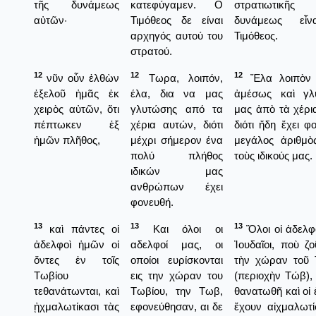
τῆς δυνάμεως
κατεφύγαμεν. Ο
στρατιωτικῆ
αὐτῶν·
Τιμόθεος δε είναι
δυνάμεως εἶ
αρχηγός αυτού του
Τιμόθεος.
στρατού.
12
12
12
νῦν οὖν ἐλθὼν
Τωρα, λοιπόν,
Ἔλα λοιπὸν
ἐξελοῦ ἡμᾶς ἐκ
έλα, δια να μας
ἀμέσως καὶ γλ
χειρὸς αὐτῶν, ὅτι
γλυτώσης από τα
μας ἀπὸ τὰ χέρι
πέπτωκεν ἐξ
χέρια αυτών, διότι
διότι ἤδη ἔχει φ
ἡμῶν πλῆθος,
μέχρι σήμερον ένα
μεγάλος ἀριθμὸ
πολύ πλήθος
τοὺς ιδικούς μας.
ιδικών μας
ανθρώπων έχει
φονευθή.
13
13
13
καὶ πάντες οἱ
Και όλοι οι
Ὅλοι οἱ ἀδελφ
ἀδελφοὶ ἡμῶν οἱ
αδελφοί μας, οι
Ἰουδαῖοι, ποὺ ζο
ὄντες ἐν τοῖς
οποίοι ευρίσκονται
τὴν χώραν τοῦ 
Τωβίου
εις την χώραν του
(περιοχὴν Τώβ),
τεθανάτωνται, καὶ
Τωβίου, την Τωβ,
θανατωθῆ καὶ οἱ 
ᾐχμαλωτίκασι τὰς
εφονεύθησαν, αι δε
ἔχουν αἰχμαλωτίσ