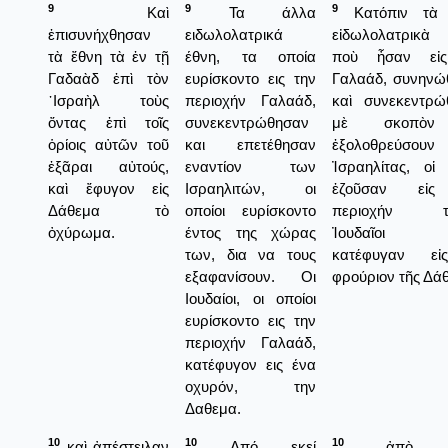
9
9
9
Καὶ
Τα άλλα
Κατόπιν τὰ 
ἐπισυνήχθησαν
ειδωλολατρικά
εἰδωλολατρικὰ 
τὰ ἔθνη τὰ ἐν τῇ
έθνη, τα οποία
ποὺ ἦσαν εἰ
Γαδαὰδ ἐπὶ τὸν
ευρίσκοντο εις την
Γαλαάδ, συνηνώ
᾿Ισραὴλ τοὺς
περιοχήν Γαλαάδ,
καὶ συνεκεντρώ
ὄντας ἐπὶ τοῖς
συνεκεντρώθησαν
μὲ σκοπὸ
ὁρίοις αὐτῶν τοῦ
και επετέθησαν
ἐξολοθρεύσουν
ἐξᾶραι αὐτούς,
εναντίον των
Ἰσραηλίτας, οἱ 
καὶ ἔφυγον εἰς
Ισραηλιτών, οι
ἐζοῦσαν εἰς
Δάθεμα τὸ
οποίοι ευρίσκοντο
περιοχήν τω
ὀχύρωμα.
έντος της χώρας
Ἰουδαῖοι 
των, δια να τους
κατέφυγαν ε
εξαφανίσουν. Οι
φρούριον τῆς Δά
Ιουδαίοι, οι οποίοι
ευρίσκοντο εις την
περιοχήν Γαλαάδ,
κατέφυγον εις ένα
οχυρόν, την
Δαθεμα.
10
10
10
καὶ ἀπέστειλαν
Από εκεί
ἀπὸ ὅ