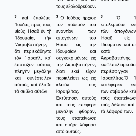
τους εξολοθρεύουν.
3
3
3
καὶ ἐπολέμει
Ο Ιούδας ήρχισε
Ὁ Ἰού
᾿Ιούδας πρὸς τοὺς
τον πόλεμόν του
ἐπολεμοῦσε ἐνα
υἱοὺς ῾Ησαῦ ἐν τῇ
εναντίον των
τῶν ἀπογόνω
᾿Ιδουμαίᾳ, τὴν
απογόνων του
Ἡσαῦ εἰς
᾿Ακραβαττήνην,
Ησαύ εις την
Ἰδουμαίαν καὶ ἐ
ὅτι περιεκάθηντο
Ιδουμαίαν και
κατὰ 
τὸν ᾿Ισραήλ, καὶ
συγκεκριμένως εις
Ἀκραβαττήνης, 
ἐπάταξεν αὐτοὺς
την Ακραβαττήνην,
ἐκεῖ ἐπολιορκοῦσ
πληγὴν μεγάλην
διότι εκεί είχον
περιέσφιγγαν
καὶ συνέστειλεν
περικλείσει ως εις
Ἰσραηλίτας.Ὁ Ἰ
αὐτοὺς καὶ ἔλαβε
κλοιόν τους
κατέφερεν ἐνα
τὰ σκῦλα αὐτῶν.
Ισραηλίτας.
των σοβαρὸν κτ
Εκτύπησεν αυτούς
τοὺς ἐταπείνωσ
και τους επέφερε
τοὺς διέλυσε καὶ
μεγάλην φθοράν,
τὰ λάφυρά των.
τους εταπείνωσε
και επήρε λάφυρα
από αυτούς.