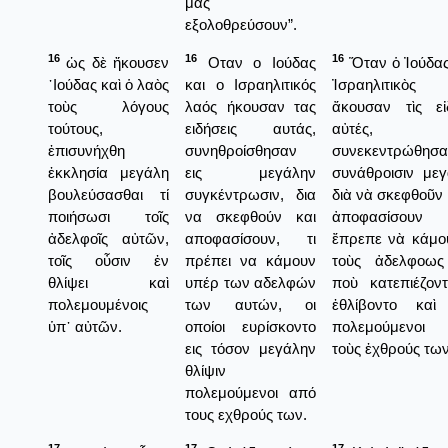
μας
εξολοθρεύσουν”.
16
16
16
ὡς δὲ ἤκουσεν
Οταν ο Ιούδας
Ὅταν ὁ Ἰούδας
᾿Ιούδας καὶ ὁ λαὸς
και ο Ισραηλιτικός
Ἰσραηλιτικὸς
τοὺς λόγους
λαός ήκουσαν τας
ἄκουσαν τὶς εἰ
τούτους,
ειδήσεις αυτάς,
αὐτές,
ἐπισυνήχθη
συνηθροίσθησαν
συνεκεντρώθησα
ἐκκλησία μεγάλη
εις μεγάλην
συνάθροισιν με
βουλεύσασθαι τί
συγκέντρωσιν, δια
διὰ νὰ σκεφθοῦν 
ποιήσωσι τοῖς
να σκεφθούν και
ἀποφασίσου
ἀδελφοῖς αὐτῶν,
αποφασίσουν, τι
ἔπρεπε νὰ κάμο
τοῖς οὖσιν ἐν
πρέπει να κάμουν
τοὺς ἀδελφοως
θλίψει καὶ
υπέρ των αδελφών
ποὺ κατεπιέζον
πολεμουμένοις
των αυτών, οι
ἐθλίβοντο καὶ
ὑπ᾿ αὐτῶν.
οποίοι ευρίσκοντο
πολεμούμενο
εις τόσον μεγάλην
τοὺς ἐχθρούς των
θλίψιν
πολεμούμενοι από
τους εχθρούς των.