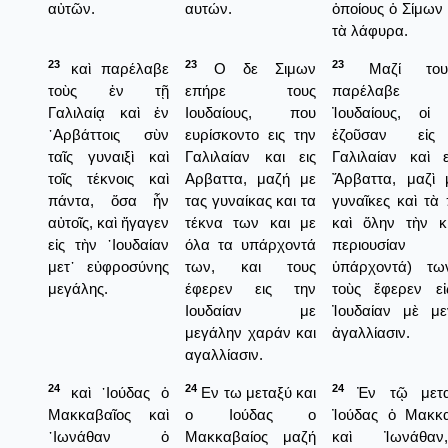
αὐτῶν.
αυτών.
ὁποίους ὁ Σίμων
τὰ λάφυρα.
23
23
23
καὶ παρέλαβε
Ο δε Σιμων
Μαζί το
τοὺς ἐν τῇ
επήρε τους
παρέλαβε 
Γαλιλαίᾳ καὶ ἐν
Ιουδαίους, που
Ἰουδαίους, οἱ 
᾿Αρβάττοις σὺν
ευρίσκοντο εις την
ἐζοῦσαν εἰς
ταῖς γυναιξὶ καὶ
Γαλιλαίαν και εις
Γαλιλαίαν καὶ 
τοῖς τέκνοις καὶ
Αρβαττα, μαζή με
Ἄρβαττα, μαζὶ 
πάντα, ὅσα ἦν
τας γυναίκας και τα
γυναῖκες καὶ τὰ 
αὐτοῖς, καὶ ἤγαγεν
τέκνα των και με
καὶ ὅλην τὴν κ
εἰς τὴν ᾿Ιουδαίαν
όλα τα υπάρχοντά
περιουσίαν
μετ᾿ εὐφροσύνης
των, και τους
ὑπάρχοντά) τω
μεγάλης.
έφερεν εις την
τοὺς ἔφερεν εἰ
Ιουδαίαν με
Ἰουδαίαν μὲ με
μεγάλην χαράν και
ἀγαλλίασιν.
αγαλλίασιν.
24
24
24
καὶ ᾿Ιούδας ὁ
Εν τω μεταξύ και
Ἐν τῷ μετα
Μακκαβαῖος καὶ
ο Ιούδας ο
Ἰούδας ὁ Μακκα
᾿Ιωνάθαν ὁ
Μακκαβαίος μαζή
καὶ Ἰωνάθα