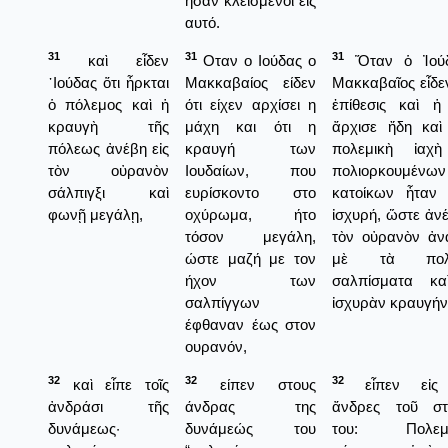
ήσαν κλεισμένοι εις
αυτό.
31
31
31
καὶ εἶδεν
Οταν ο Ιούδας ο
Ὅταν ὁ Ἰού
᾿Ιούδας ὅτι ἦρκται
Μακκαβαίος είδεν
Μακκαβαῖος εἶδεν
ὁ πόλεμος καὶ ἡ
ότι είχεν αρχίσει η
ἐπίθεσις καὶ ἡ
κραυγὴ τῆς
μάχη και ότι η
ἄρχισε ἤδη καὶ
πόλεως ἀνέβη εἰς
κραυγή των
πολεμικὴ ἰαχ
τὸν οὐρανὸν
Ιουδαίων, που
πολιορκουμένων
σάλπιγξι καὶ
ευρίσκοντο στο
κατοίκων ἦταν 
φωνῇ μεγάλῃ,
οχύρωμα, ήτο
ἰσχυρή, ὥστε ἀνέ
τόσον μεγάλη,
τὸν οὐρανὸν ἀν
ώστε μαζή με τον
μὲ τὰ πολε
ήχον των
σαλπίσματα κα
σαλπίγγων
ἰσχυρὰν κραυγήν
έφθαναν έως στον
ουρανόν,
32
32
32
καὶ εἶπε τοῖς
είπεν στους
εἶπεν εἰς 
ἀνδράσι τῆς
άνδρας της
ἄνδρες τοῦ στ
δυνάμεως·
δυνάμεώς του
του: Πολεμή