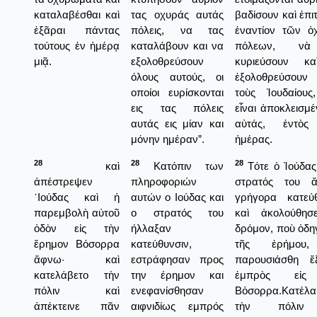
καταλαβέσθαι καὶ
τας οχυράς αυτάς
βαδίσουν καὶ ἐπι
ἐξᾶραι πάντας
πόλεις, να τας
ἐναντίον τῶν ὀ
τούτους ἐν ἡμέρᾳ
καταλάβουν και να
πόλεων, νὰ
μιᾷ.
εξολοθρεύσουν
κυριεύσουν κ
όλους αυτούς, οι
ἐξολοθρεύσουν 
οποίοι ευρίσκονται
τοὺς Ἰουδαίους
εις τας πόλεις
εἶναι ἀποκλεισμέν
αυτάς εις μίαν και
αὐτάς, ἐντὸς
μόνην ημέραν”.
ἡμέρας.
28
28
28
καὶ
Κατόπιν των
Τότε ὁ Ἰούδας
ἀπέστρεψεν
πληροφοριών
στρατός του ἄ
᾿Ιούδας καὶ ἡ
αυτών ο Ιούδας και
γρήγορα κατεύθ
παρεμβολὴ αὐτοῦ
ο στρατός του
καὶ ἀκολούθησ
ὁδὸν εἰς τὴν
ήλλαξαν
δρόμον, ποὺ ὁδηγ
ἔρημον Βόσορρα
κατεύθυνσιν,
τῆς ἐρήμου,
ἄφνω· καὶ
εστράφησαν προς
παρουσιάσθη ἔ
κατελάβετο τὴν
την έρημον και
ἐμπρὸς εἰς
πόλιν καὶ
ενεφανίσθησαν
Βόσορρα.Κατέλα
ἀπέκτεινε πᾶν
αιφνιδίως εμπρός
τὴν πόλιν