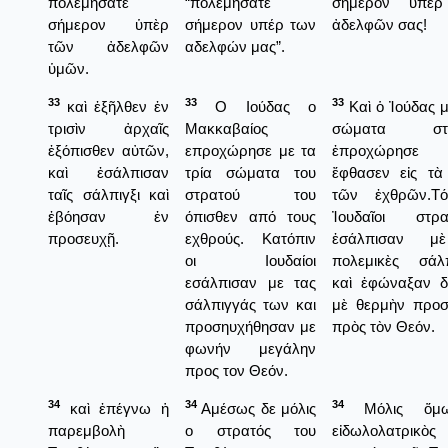
πολεμήσατε
“πολεμήσατε
σήμερον ὑπὲ
σήμερον ὑπὲρ
σήμερον υπέρ των
ἀδελφῶν σας!
τῶν ἀδελφῶν
αδελφών μας”.
ὑμῶν.
33
33
33
καὶ ἐξῆλθεν ἐν
Ο Ιούδας ο
Καὶ ὁ Ἰούδας μ
τρισὶν ἀρχαῖς
Μακκαβαίος
σώματα στρ
ἐξόπισθεν αὐτῶν,
επροχώρησε με τα
ἐπροχώρησε
καὶ ἐσάλπισαν
τρία σώματα του
ἔφθασεν εἰς τὰ
ταῖς σάλπιγξι καὶ
στρατού του
τῶν ἐχθρῶν.Τό
ἐβόησαν ἐν
όπισθεν από τους
Ἰουδαῖοι στρατ
προσευχῇ.
εχθρούς. Κατόπιν
ἐσάλπισαν μ
οι Ιουδαίοι
πολεμικὲς σάλπ
εσάλπισαν με τας
καὶ ἐφώναξαν δ
σάλπιγγάς των και
μὲ θερμὴν προσ
προσηυχήθησαν με
πρὸς τὸν Θεόν.
φωνήν μεγάλην
προς τον Θεόν.
34
34
34
καὶ ἐπέγνω ἡ
Αμέσως δε μόλις
Μόλις ὅμ
παρεμβολὴ
ο στρατός του
εἰδωλολατρικὸς