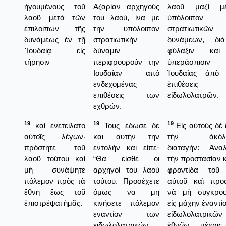
ἡγουμένους τοῦ
Αζαρίαν αρχηγούς
λαοῦ μαζὶ μ
λαοῦ μετὰ τῶν
του λαού, ίνα με
ὑπόλοιπον
ἐπιλοίπων τῆς
την υπόλοιπον
στρατιωτικῶν
δυνάμεως ἐν τῇ
στρατιωτικήν
δυνάμεων, δι
᾿Ιουδαίᾳ εἰς
δύναμιν
φύλαξιν καὶ
τήρησιν
περιφρουρούν την
ὑπεράσπισιν
Ιουδαίαν από
Ἰουδαίας ἀπὸ 
ενδεχομένας
ἐπιθέσεις
επιθέσεις των
εἰδωλολατρῶν.
εχθρών.
19
19
19
καὶ ἐνετείλατο
Τους έδωσε δε
Εἰς αὐτοὺς δὲ
αὐτοῖς λέγων·
και αυτήν την
τὴν ἀκόλο
πρόστητε τοῦ
εντολήν και είπε·
διαταγήν: Ἀναλ
λαοῦ τούτου καὶ
“Θα είσθε οι
τὴν προστασίαν κ
μὴ συνάψητε
αρχηγοί του λαού
φροντίδα τοῦ
πόλεμον πρὸς τὰ
τούτου. Προσέχετε
αὐτοῦ καὶ προσ
ἔθνη ἕως τοῦ
όμως να μη
νὰ μὴ συγκρου
ἐπιστρέψαι ἡμᾶς.
κινήσετε πόλεμον
εἰς μάχην ἐναντί
εναντίον των
εἰδωλολατρικῶν
ειδωλολατρικών
ἐθνῶν, μέχρις