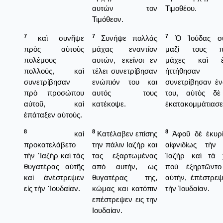
αυτών τον
Τιμοθέου.
Τιμόθεον.
7
7
7
καὶ συνῆψε
Συνήψε πολλάς
Ὁ Ἰούδας συ
πρὸς αὐτοὺς
μάχας εναντίον
μαζί τους π
πολέμους
αυτών, εκείνοι εν
μάχες καὶ ἐκ
πολλούς, καὶ
τέλει συνετρίβησαν
ἡττήθησαν
συνετρίβησαν
ενώπιόν του και
συνετρίβησαν ἐ
πρὸ προσώπου
αυτός τους
του, αὐτὸς δὲ
αὐτοῦ, καὶ
κατέκοψε.
ἐκατακομμάτιασε
ἐπάταξεν αὐτούς.
8
8
8
καὶ
Κατέλαβεν επίσης
Ἀφοῦ δὲ ἐκυρί
προκατελάβετο
την πάλιν Ιαζήρ και
αἰφνιδίως τὴν 
τὴν ᾿Ιαζὴρ καὶ τὰς
τας εξαρτωμένας
Ἰαζὴρ καὶ τὰ 
θυγατέρας αὐτῆς
από αυτήν, ως
ποὺ ἐξηρτῶντ
καὶ ἀνέστρεψεν
θυγατέρας της,
αὐτήν, ἐπέστρεψ
εἰς τὴν ᾿Ιουδαίαν.
κώμας και κατόπιν
τὴν Ἰουδαίαν.
επέστρεψεν εις την
Ιουδαίαν.