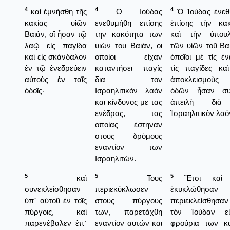
4
4
4
καὶ ἐμνήσθη τῆς
Ο Ιούδας
Ὁ Ἰούδας ἐνεθ
κακίας υἱῶν
ενεθυμήθη επίσης
ἐπίσης τὴν κακ
Βαιάν, οἳ ἦσαν τῷ
την κακότητα των
καὶ τὴν ὑπουλ
λαῷ εἰς παγίδα
υιών του Βαιάν, οι
τῶν υἱῶν τοῦ Βαι
καὶ εἰς σκάνδαλον
οποίοι είχαν
ὁποῖοι μὲ τὶς ἐν
ἐν τῷ ἐνεδρεύειν
καταντήσει παγίς
τὶς παγίδες κα
αὐτοὺς ἐν ταῖς
δια τον
ἀποκλεισμοὺ
ὁδοῖς·
Ισραηλιτικόν λαόν
ὁδῶν ἦσαν συ
και κίνδυνος με τας
ἀπειλὴ διὰ
ενέδρας, τας
Ἰσραηλιτικὸν λαό
οποίας έστηναν
στους δρόμους
εναντίον των
Ισραηλιτών.
5
5
5
καὶ
Τους
Ἔτσι καὶ α
συνεκλείσθησαν
περιεκύκλωσεν
ἐκυκλώθησαν
ὑπ᾿ αὐτοῦ ἐν τοῖς
στους πύργους
περιεκλείσθησα
πύργοις, καὶ
των, παρετάχθη
τὸν Ἰούδαν ε
παρενέβαλεν ἐπ᾿
εναντίον αυτών και
φρούρια των κα