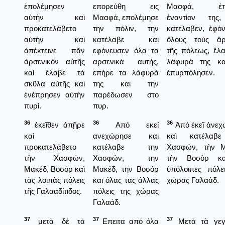
ἐπολέμησεν
επορεύθη εις
Μασφά, ἐπε
αὐτὴν καὶ
Μααφά, επολέμησε
ἐναντίον της
προκατελάβετο
την πόλιν, την
κατέλαβεν, ἐφό
αὐτὴν καὶ
κατέλαβε και
ὅλους τοὺς ἄρ
ἀπέκτεινε πᾶν
εφόνευσεν όλα τα
τῆς πόλεως, ἔλ
ἀρσενικὸν αὐτῆς
αρσενικά αυτής,
λάφυρά της κα
καὶ ἔλαβε τὰ
επήρε τα λάφυρά
ἐπυρπόλησεν.
σκῦλα αὐτῆς καὶ
της και την
ἐνέπρησεν αὐτὴν
παρέδωσεν στο
πυρί.
πυρ.
36
36
36
ἐκεῖθεν ἀπῇρε
Από εκεί
Ἀπὸ ἐκεῖ ἀνεχ
καὶ
ανεχώρησε και
καὶ κατέλαβ
προκατελάβετο
κατέλαβε την
Χασφών, τὴν Μ
τὴν Χασφών,
Χασφών, την
τὴν Βοσὸρ κα
Μακέδ, Βοσὸρ καὶ
Μακέδ, την Βοσόρ
ὑπόλοιπες πόλε
τὰς λοιπὰς πόλεις
και όλας τας άλλας
χώρας Γαλαάδ.
τῆς Γαλααδίτιδος.
πόλεις της χώρας
Γαλαάδ.
37
37
37
μετὰ δὲ τὰ
Επειτα από όλα
Μετὰ τὰ γεγ