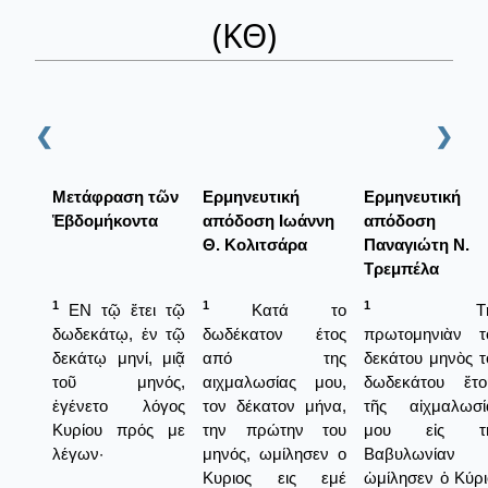
(ΚΘ)
❮
❯
Μετάφραση τῶν
Ερμηνευτική
Ερμηνευτική
Ἑβδομήκοντα
απόδοση Ιωάννη
απόδοση
Θ. Κολιτσάρα
Παναγιώτη Ν.
Τρεμπέλα
1
1
1
ΕΝ τῷ ἔτει τῷ
Κατά το
Τὴ
δωδεκάτῳ, ἐν τῷ
δωδέκατον έτος
πρωτομηνιὰν τ
δεκάτῳ μηνί, μιᾷ
από της
δεκάτου μηνὸς τ
τοῦ μηνός,
αιχμαλωσίας μου,
δωδεκάτου ἔτο
ἐγένετο λόγος
τον δέκατον μήνα,
τῆς αἰχμαλωσί
Κυρίου πρός με
την πρώτην του
μου εἰς τ
λέγων·
μηνός, ωμίλησεν ο
Βαβυλωνίαν
Κυριος εις εμέ
ὡμίλησεν ὁ Κύρι