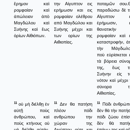
ἔρημον καὶ
την Αίγυπτον εις
ποταμῶν σου.
ρομφαίαν καὶ
ερήμωσιν και εις
παραδώσω δὲ τ
ἀπώλειαν ἀπὸ
ρομφαίαν ολέθρου
Αἴγυπτον ε
Μαγδώλου καὶ
από Μαγδώλου και
ἐρήμωσιν, ε
Συήνης καὶ ἕως
Συήνης μέχρι και
θανατικὴν
ὁρίων Αἰθιόπων.
των ορίων της
ρομφαίαν καὶ ε
Αιθιοπίας.
καταστροφήν, ἀ
τὴν Μάγδωλο
ποὺ εὑρίσκεται ε
τὰ βόρεια σύνο
της, ἕως τ
Συήνην εἰς τ
νότον καὶ μέχρι 
σύνορα τ
Αἰθιοπίας.
11
11
11
οὐ μὴ διέλθῃ ἐν
Δεν θα πατήση
Πόδι ἀνθρώπ
αὐτῇ ποὺς
πλέον πόδι
δὲν θὰ τὴν πατήσ
ἀνθρώπου, καὶ
ανθρώπου την
πόδι ζώου ἐπίσ
ποὺς κτήνους οὐ
χώραν της
δὲν θὰ πατή
μὴ διέλθῃ αὐτήν,
Αιγύπτου ούτε και
ἐπάνω της καὶ οὔ