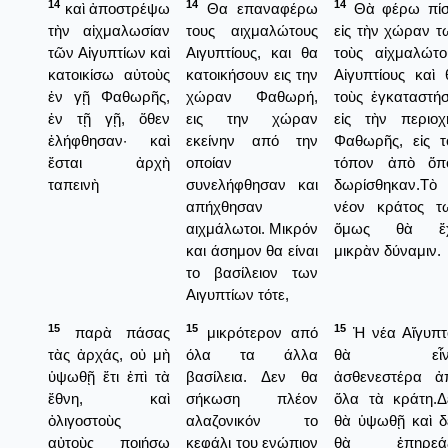
14
14
14
καὶ ἀποστρέψω
Θα επαναφέρω
Θὰ φέρω πί
τὴν αἰχμαλωσίαν
τους αιχμαλώτους
εἰς τὴν χώραν τ
τῶν Αἰγυπτίων καὶ
Αιγυπτίους, και θα
τοὺς αἰχμαλώτο
κατοικίσω αὐτοὺς
κατοικήσουν εις την
Αἰγυπτίους καὶ 
ἐν γῇ Φαθωρῆς,
χώραν Φαθωρή,
τοὺς ἐγκαταστή
ἐν τῇ γῇ, ὅθεν
εις την χώραν
εἰς τὴν περιοχ
ἐλήφθησαν· καὶ
εκείνην από την
Φαθωρῆς, εἰς τ
ἔσται ἀρχὴ
οποίαν
τόπον ἀπὸ ὅπ
ταπεινὴ
συνελήφθησαν και
δωρίσθηκαν.Τὸ
απήχθησαν
νέον κράτος τ
αιχμάλωτοι. Μικρόν
ὅμως θὰ ἔ
και άσημον θα είναι
μικρὰν δύναμιν.
το βασίλειον των
Αιγυπτίων τότε,
15
15
15
παρὰ πάσας
μικρότερον από
Ἡ νέα Αἴγυπτ
τὰς ἀρχάς, οὐ μὴ
όλα τα άλλα
θὰ εἶνα
ὑψωθῇ ἔτι ἐπὶ τὰ
βασίλεια. Δεν θα
ἀσθενεστέρα ἀ
ἔθνη, καὶ
σήκωση πλέον
ὅλα τὰ κράτη.Δ
ὀλιγοστοὺς
αλαζονικόν το
θὰ ὑψωθῇ καὶ δ
αὐτοὺς ποιήσω
κεφάλι του ενώπιον
θὰ ἐπηρεά