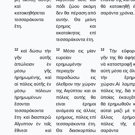
καὶ οὐ
πόδι ζώου ακόμη
θὰ κατοικηθῇ ἐ
κατοικηθήσεται
δεν θα πέραση από
σαράντα χρόνια.
τεσσαράκοντα
αυτήν. Θα μείνη
ἔτη.
έρημος και
ακατοίκητος επί
τεσσαράκοντα έτη.
12
12
12
καὶ δώσω τὴν
Μέσα εις μίαν
Τὴν εὔφορ
γῆν αὐτῆς
ευρείαν
γῆν της θὰ ἀφή
ἀπώλειαν ἐν
ερημωμένην
νὰ καταστροφῇ κ
μέσῳ γῆς
περιοχήν θα
αὐτὴ μέσα εἰς ὅλ
ἠρημωμένης, καὶ
παραδώσω εις
τὴν ἔρημ
αἱ πόλεις αὐτῆς ἐν
όλεθρον την χώραν
χώραν.Αἱ λαμπρ
μέσῳ πόλεων
της Αιγύπτου και αι
πόλεις της, διὰ 
ἠρημωμένων
πόλεις αυτής θα
ὁποίας ἐκαυχᾶτ
ἔσονται
είναι έρημοι
θὰ ἐρημωθοῦν κ
τεσσαράκοντα
ανάμεσα εις άλλας
αὐταὶ μαζὶ μὲ τ
ἔτη· καὶ διασπερῶ
ερήμους, πόλεις επί
ἄλλας ἐρήμο
Αἴγυπτον ἐν τοῖς
τεσσαράκοντα έτη.
πόλεις τῆς ἐ
ἔθνεσι καὶ
Θα διασκορπίσω
σαράντα