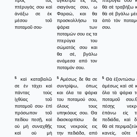
πρὸς τὰς
άγκιστρα εις τας
πτερύγιά σου κ
πτέρυγάς σου καὶ
σιαγόνας σου, ω
θὰ σὲ τραβήξω κ
ἀνάξω σε ἐκ
Φαραώ, και θα
θὰ σὲ βγάλω μέ
μέσου τοῦ
προσκολλήσω τα
ἀπὸ τὸν ποταμ
ποταμοῦ σου·
ψάρια των
σου.
ποταμών σου εις τα
πτερύγια του
σώματός σου και
θα σέ, βγάλω
ανάμεσα από τον
ποταμόν σου.
5
5
5
καὶ καταβαλῶ
Αμέσως δε θα σε
Θὰ ἐξοντώσω 
σε ἐν τάχει καὶ
συντρίψω, όπως
ἀμέσως καὶ σὲ κ
πάντας τοὺς
και όλα τα ψάρια
ὅλα τὰ ψάρια τ
ἰχθύας τοῦ
του ποταμού σου,
ποταμοῦ σου.
ποταμοῦ σου· ἐπὶ
όλους τους
πέσῃς νεκρ
πρόσωπον τοῦ
υπηκόους σου. Θα
ἐπάνω εἰς τ
πεδίου πεσῇ, καὶ
διασκορπίσω δε
πεδιάδα, καὶ δ
οὐ μὴ συναχθῇς
τους νεκρούς εις
θὰ σὲ περιμαζεύ
καὶ οὐ μὴ
την πεδιάδα, από
κανείς, οὔτε 