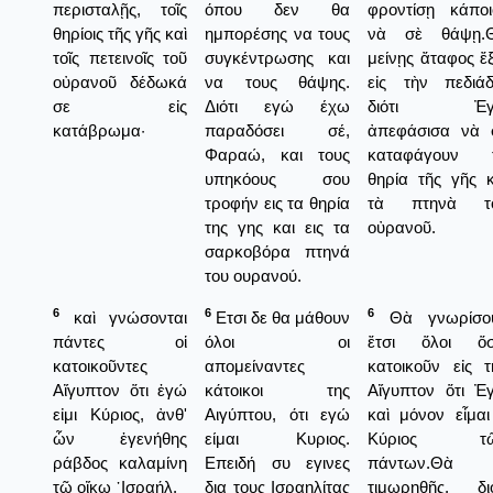
περισταλῇς, τοῖς
όπου δεν θα
φροντίσῃ κάποι
θηρίοις τῆς γῆς καὶ
ημπορέσης να τους
νὰ σὲ θάψῃ.
τοῖς πετεινοῖς τοῦ
συγκέντρωσης και
μείνῃς ἄταφος ἔ
οὐρανοῦ δέδωκά
να τους θάψης.
εἰς τὴν πεδιάδ
σε εἰς
Διότι εγώ έχω
διότι Ἐγ
κατάβρωμα·
παραδόσει σέ,
ἀπεφάσισα νὰ 
Φαραώ, και τους
καταφάγουν 
υπηκόους σου
θηρία τῆς γῆς κ
τροφήν εις τα θηρία
τὰ πτηνὰ τ
της γης και εις τα
οὐρανοῦ.
σαρκοβόρα πτηνά
του ουρανού.
6
6
6
καὶ γνώσονται
Ετσι δε θα μάθουν
Θὰ γνωρίσο
πάντες οἱ
όλοι οι
ἔτσι ὅλοι ὅσ
κατοικοῦντες
απομείναντες
κατοικοῦν εἰς τ
Αἴγυπτον ὅτι ἐγώ
κάτοικοι της
Αἴγυπτον ὅτι Ἐ
εἰμι Κύριος, ἀνθ'
Αιγύπτου, ότι εγώ
καὶ μόνον εἶμαι
ὧν ἐγενήθης
είμαι Κυριος.
Κύριος τ
ράβδος καλαμίνη
Επειδή συ εγινες
πάντων.Θὰ
τῷ οἴκῳ ᾿Ισραήλ.
δια τους Ισραηλίτας
τιμωρηθῇς, διό