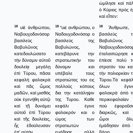
ὡμίλησε καὶ πάλ
ὁ Κύριος πρὸς ἐ
καὶ εἶπεν:
18
18
18
υἱὲ ἀνθρώπου,
“υιέ ανθρώπου, ο
Ἄνθρωπε,
Ναβουχοδονόσορ
Ναδουχοδονόσορ ο
βασιλεὺς τ
βασιλεὺς
βασιλεύς της
Βαβυλῶνος
Βαβυλῶνος
Βαβυλώνος,
Ναβουχοδονόσο
κατεδουλώσατο
κατεβάρυνε την
ἐταλαιπώρησε κ
τὴν δύναμιν αὐτοῦ
στρατιωτικήν του
ἐπίεσε πολὺ τ
δουλείᾳ μεγάλῃ
δύναμιν και
στρατόν του κα
ἐπὶ Τύρου, πᾶσα
υπέβαλε τους
τὴν πολιορκίαν τ
κεφαλὴ φαλακρὰ
στρατιώτας του εις
Τύρου.Τὰ κεφάλ
καὶ πᾶς ὦμος
πολλούς κόπους
ὅλων ἔγιν
μαδῶν, καὶ μισθὸς
δια την κατάληψιν
φαλακρὰ ἀπὸ τ
οὐκ ἐγενήθη αὐτῷ
της Τυρου. Καθε
περικεφαλαίαν
καὶ τῇ δυνάμει
κεφάλι έγινε
ποὺ ἐφοροῦσ
αὐτοῦ ἐπὶ Τύρου
φαλακρόν και ο
διαρκῶς, καὶ 
καὶ τῆς δουλείας,
ώμος των
ὦμοι ὅλω
ἧς ἐδούλευσαν
στρατιωτών
ἐμάδησαν ἀπὸ 
ἐπ' αὐτήν.
εμάδησε, αλλά
βάρη πο