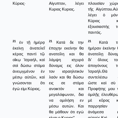
Κύριος·
Αίγυπτον, λέγει
πλουσίαν χώρ
Κυριος Κυριος.
τῆς Αἰγύπτου.Αὐ
λέγει ὁ μόν
Κύριος κ
ἐξουσιαστὴς τ
παντός.
21
21
21
ἐν τῇ ἡμέρᾳ
Κατά δε την
Κατὰ τὴ
ἐκείνῃ ἀνατελεῖ
έποχην εκείνην θα
ἡμέραν ἐκείνην 
κέρας παντὶ τῷ
ανατείλη και θα
ἀνατείλῃ δύναμ
οἴκῳ ᾿Ισραήλ, καὶ
λάμψη ισχυρά
δι' ὅλους το
σοὶ δώσω στόμα
δύναμις εις όλον
ἀπογόνους τ
ἀνεῳγμένον ἐν
τον ισραηλιτικόν
Ἰσραήλ.Θὰ
μέσῳ αὐτῶν, καὶ
λαόν και θα δώσω
συντελέσω 
γνώσονται ὅτι
εις σε στόμα
ὥστε καὶ σὺ
ἐγώ εἰμι Κύριος.
ανοικτόν και
Προφήτης μου 
μεγαλόφωνον, δια
ὁμιλῇς ἐλευθέρω
να ομιλήση εν
μὲ κῦρος κ
μέσω αυτών. Και
παρρησίαν
θα μάθουν ότι εγώ
ἀνάμεσα ε
είμαι ο Κυριος”.
αὐτούς.Καὶ 