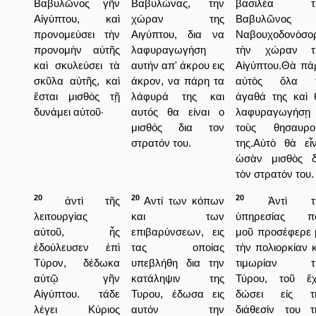
Βαβυλῶνος γῆν
Βαβυλώνας, την
βασιλέα τ
Αἰγύπτου, καὶ
χώραν της
Βαβυλῶνος
προνομεύσει τὴν
Αιγύπτου, δια να
Ναβουχοδονόσο
προνομὴν αὐτῆς
λαφυραγωγήση
τὴν χώραν τ
καὶ σκυλεύσει τὰ
αυτήν απ' άκρου εις
Αἰγύπτου.Θὰ πά
σκῦλα αὐτῆς, καὶ
άκρον, να πάρη τα
αὐτὸς ὅλα 
ἔσται μισθὸς τῇ
λάφυρά της και
ἀγαθά της καὶ 
δυνάμει αὐτοῦ·
αυτός θα είναι ο
λαφυραγωγήσῃ
μισθός δια τον
τοὺς θησαυρο
στρατόν του.
της.Αὐτὸ θὰ εἶν
ὡσὰν μισθὸς δ
τὸν στρατόν του.
20
20
20
ἀντὶ τῆς
Αντί των κόπων
Ἀντὶ τῆ
λειτουργίας
και των
ὑπηρεσίας π
αὐτοῦ, ἧς
επιβαρύνσεων, εις
μοῦ προσέφερε 
ἐδούλευσεν ἐπὶ
τας οποίας
τὴν πολιορκίαν κ
Τύρον, δέδωκα
υπεβλήθη δια την
τιμωρίαν τ
αὐτῷ γῆν
κατάληψιν της
Τύρου, τοῦ ἔ
Αἰγύπτου. τάδε
Τυρου, έδωσα εις
δώσει εἰς τ
λέγει Κύριος
αυτόν την
διάθεσίν του τ