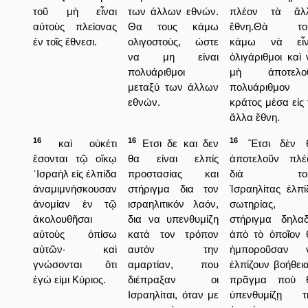
τοῦ μὴ εἶναι
των άλλων εθνών.
πλέον τὰ ἄλ
αὐτοὺς πλείονας
Θα τους κάμω
ἔθνη.Θὰ το
ἐν τοῖς ἔθνεσι.
ολιγοστούς, ώστε
κάμω νὰ εἶν
να μη είναι
ὀλιγάριθμοι καὶ 
πολυάριθμοι
μὴ ἀποτελο
μεταξύ των άλλων
πολυάριθμον
εθνών.
κράτος μέσα εἰς 
ἄλλα ἔθνη.
16
16
16
καὶ οὐκέτι
Ετσι δε και δεν
Ἔτσι δὲν 
ἔσονται τῷ οἴκῳ
θα είναι ελπίς
ἀποτελοῦν πλέ
᾿Ισραὴλ εἰς ἐλπίδα
προστασίας και
διὰ τοὺ
ἀναμιμνήσκουσαν
στήριγμα δια τον
Ἰσραηλίτας ἐλπί
ἀνομίαν ἐν τῷ
ισραηλιτικόν λαόν,
σωτηρίας,
ἀκολουθῆσαι
δια να υπενθυμίζη
στήριγμα δηλαδ
αὐτοὺς ὀπίσω
κατά τον τρόπον
ἀπὸ τὸ ὁποῖον 
αὐτῶν· καὶ
αυτόν την
ἠμποροῦσαν 
γνώσονται ὅτι
αμαρτίαν, που
ἐλπίζουν βοήθεια
ἐγώ εἰμι Κύριος.
διέπραξαν οι
πρᾶγμα ποὺ 
Ισραηλίται, όταν με
ὑπενθυμίζῃ τ