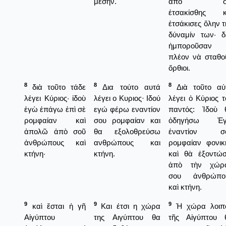
μέσην.
ἀπὸ σέ
ἐτσακίσθης κ
ἐτσάκισες ὅλην τ
δύναμίν των· δ
ἠμποροῦσαν
πλέον νὰ σταθο
ὄρθιοι.
8
8
8
διὰ τοῦτο τάδε
Δια τούτο αυτά
Διὰ τοῦτο αὐ
λέγει Κύριος· ἰδοὺ
λέγει ο Κυριος· Ιδού
λέγει ὁ Κύριος τ
ἐγὼ ἐπάγω ἐπὶ σὲ
εγώ φέρω εναντίον
παντός: Ἰδοὺ 
ρομφαίαν καὶ
σου ρομφαίαν και
ὁδηγήσω Ἐ
ἀπολῶ ἀπὸ σοῦ
θα εξολοθρεύσω
ἐναντίον σ
ἀνθρώπους καὶ
ανθρώπους και
ρομφαίαν φονικ
κτήνη·
κτήνη.
καὶ θὰ ἐξοντώ
ἀπὸ τὴν χώρ
σου ἀνθρώπο
καὶ κτήνη.
9
9
9
καὶ ἔσται ἡ γῆ
Και έτσι η χώρα
Ἡ χώρα λοιπ
Αἰγύπτου
της Αιγύπτου θα
τῆς Αἰγύπτου 