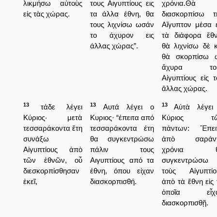
λικμήσω αὐτοὺς
τους Αιγυπτίους εις
χρόνια.Θὰ
εἰς τὰς χώρας.
τα άλλα έθνη, θα
διασκορπίσω τ
τους λιχνίσω ωσάν
Αἴγυπτον μέσα ε
το άχυρον εις
τὰ διάφορα ἔθν
άλλας χώρας”.
θὰ λιχνίσω δὲ κ
θὰ σκορπίσω 
ἄχυρα το
Αἰγυπτίους εἰς τ
ἄλλας χώρας.
13
13
13
τάδε λέγει
Αυτά λέγει ο
Αὐτὰ λέγει
Κύριος· μετὰ
Κυριος· “έπειτα από
Κύριος τ
τεσσαράκοντα ἔτη
τεσσαράκοντα έτη
πάντων: Ἔπει
συνάξω
θα συγκεντρώσω
ἀπὸ σαράν
Αἰγυπτίους ἀπὸ
πάλιν τους
χρόνια θ
τῶν ἐθνῶν, οὗ
Αιγυπτίους από τα
συγκεντρώσω
διεσκορπίσθησαν
έθνη, όπου είχαν
τοὺς Αἰγυπτίο
ἐκεῖ,
διασκορπισθή.
ἀπὸ τὰ ἔθνη εἰς 
ὁποῖα εἶχ
διασκορπισθῇ.