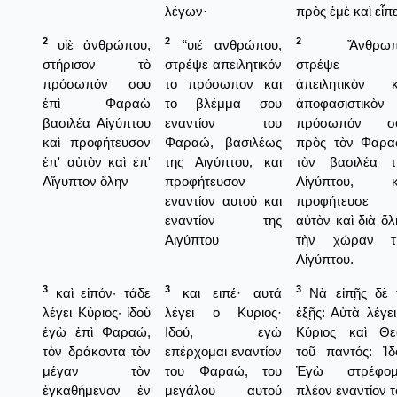
λέγων·
πρὸς ἐμὲ καὶ εἶπ
2
2
2
υἱὲ ἀνθρώπου,
“υιέ ανθρώπου,
Ἄνθρωπε
στήρισον τὸ
στρέψε απειλητικόν
στρέψε
πρόσωπόν σου
το πρόσωπον και
ἀπειλητικὸν κ
ἐπὶ Φαραὼ
το βλέμμα σου
ἀποφασιστικὸν 
βασιλέα Αἰγύπτου
εναντίον του
πρόσωπόν σ
καὶ προφήτευσον
Φαραώ, βασιλέως
πρὸς τὸν Φαρα
ἐπ' αὐτὸν καὶ ἐπ'
της Αιγύπτου, και
τὸν βασιλέα τ
Αἴγυπτον ὅλην
προφήτευσον
Αἰγύπτου, κ
εναντίον αυτού και
προφήτευσε δ
εναντίον της
αὐτὸν καὶ διὰ ὅλ
Αιγύπτου
τὴν χώραν τ
Αἰγύπτου.
3
3
3
καὶ εἰπόν· τάδε
και ειπέ· αυτά
Νὰ εἰπῇς δὲ 
λέγει Κύριος· ἰδοὺ
λέγει ο Κυριος·
ἑξῇς: Αὐτὰ λέγει
ἐγὼ ἐπὶ Φαραώ,
Ιδού, εγώ
Κύριος καὶ Θε
τὸν δράκοντα τὸν
επέρχομαι εναντίον
τοῦ παντός: Ἰδ
μέγαν τὸν
του Φαραώ, του
Ἐγὼ στρέφομ
ἐγκαθήμενον ἐν
μεγάλου αυτού
πλέον ἐναντίον τ