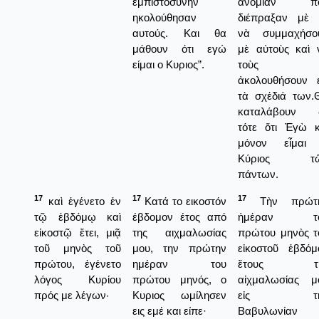
εμπιστοσύνην
ἀνομίαν π
ηκολούθησαν
διέπραξαν μὲ 
αυτούς. Και θα
νὰ συμμαχήσο
μάθουν ότι εγώ
μὲ αὐτοὺς καὶ 
είμαι ο Κυριος”.
τοὺς
ἀκολουθήσουν ε
τὰ σχέδιά των.
καταλάβουν 
τότε ὅτι Ἐγὼ κ
μόνον εἶμαι
Κύριος τ
πάντων.
17
17
17
καὶ ἐγένετο ἐν
Κατά το εικοστόν
Τὴν πρώτ
τῷ ἑβδόμῳ καὶ
έβδομον έτος από
ἡμέραν τ
εἰκοστῷ ἔτει, μιᾷ
της αιχμαλωσίας
πρώτου μηνὸς τ
τοῦ μηνὸς τοῦ
μου, την πρώτην
εἰκοστοῦ ἑβδόμ
πρώτου, ἐγένετο
ημέραν του
ἔτους τῆ
λόγος Κυρίου
πρώτου μηνός, ο
αἰχμαλωσίας μ
πρός με λέγων·
Κυριος ωμίλησεν
εἰς τὴ
εις εμέ και είπε·
Βαβυλωνίαν