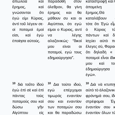
ἀπώλεια καὶ
παραδοθή στον
καταστροφῇ καὶ 
ἔρημος, καὶ
όλεθρον, θα γίνη
ἀπομείνῃ
γνώσονται ὅτι
έρημος και θα
ἔρημος.Θὰ
ἐγώ εἰμι Κύριος,
μάθουν συ και οι
καταλάβουν 
ἀντὶ τοῦ λέγειν σε·
Αιγύπτιοι, ότι εγώ
τότε ὅτι Ἐγὼ εἶμ
οἱ ποταμοὶ ἐμοί
είμαι ο Κυριος, αντί
ὁ Κύριος τ
εἰσι, καὶ ἐγὼ
να λέγης
πάντων καὶ δ
ἐποίησα αὐτούς.
αλαζονικώς· “δικοί
ἰσχύει αὐτὸ π
μου είναι οι
ἔλεγες σύ, Φαρα
ποταμοί, εγώ τους
ὅτι δηλαδὴ « 
εδημιούργησα”.
ποταμοὶ εἶναι ἰδι
μου καὶ το
ἐδημιούργησα
ἐγώ».
10
10
10
διὰ τοῦτο ἰδοὺ
Δια τούτο ιδού,
Διὰ νὰ κτυπη
ἐγὼ ἐπὶ σὲ καὶ ἐπὶ
εγώ επέρχομαι
αὐτὸ τὸ ἀλαζονικ
πάντας τοὺς
τιμωρός εναντίον
φρόνημά σου, ἰδ
ποταμούς σου καὶ
σου και εναντίον
στρέφομαι Ἐ
δώσω γῆν
των ποταμών σου
ἐναντίον σου κ
Αἰγύπτου εἰς
και θα παραδώσω
ἐναντίον ὅλων τ