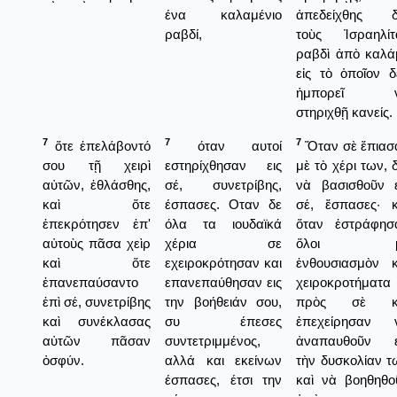
ένα καλαμένιο
ἀπεδείχθης δ
ραβδί,
τοὺς Ἰσραηλίτ
ραβδὶ ἀπὸ καλάμ
εἰς τὸ ὁποῖον δ
ἠμπορεῖ 
στηριχθῇ κανείς.
7
7
7
ὅτε ἐπελάβοντό
όταν αυτοί
Ὅταν σὲ ἔπιασ
σου τῇ χειρὶ
εστηρίχθησαν εις
μὲ τὸ χέρι των, 
αὐτῶν, ἐθλάσθης,
σέ, συνετρίβης,
νὰ βασισθοῦν ε
καὶ ὅτε
έσπασες. Οταν δε
σέ, ἔσπασες· κ
ἐπεκρότησεν ἐπ'
όλα τα ιουδαϊκά
ὅταν ἐστράφησ
αὐτοὺς πᾶσα χεὶρ
χέρια σε
ὅλοι μ
καὶ ὅτε
εχειροκρότησαν και
ἐνθουσιασμὸν κ
ἐπανεπαύσαντο
επανεπαύθησαν εις
χειροκροτήματα
ἐπὶ σέ, συνετρίβης
την βοήθειάν σου,
πρὸς σὲ κ
καὶ συνέκλασας
συ έπεσες
ἐπεχείρησαν 
αὐτῶν πᾶσαν
συντετριμμένος,
ἀναπαυθοῦν ε
ὀσφύν.
αλλά και εκείνων
τὴν δυσκολίαν τ
έσπασες, έτσι την
καὶ νὰ βοηθηθο