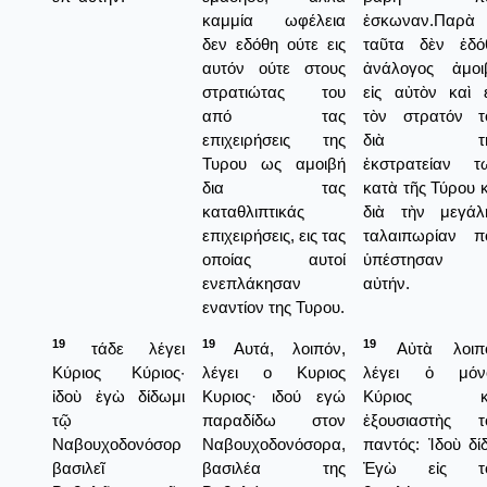
καμμία ωφέλεια
ἐσκωναν.Παρὰ
δεν εδόθη ούτε εις
ταῦτα δὲν ἐδό
αυτόν ούτε στους
ἀνάλογος ἀμοι
στρατιώτας του
εἰς αὐτὸν καὶ ε
από τας
τὸν στρατόν τ
επιχειρήσεις της
διὰ τὴ
Τυρου ως αμοιβή
ἐκστρατείαν τ
δια τας
κατὰ τῆς Τύρου κ
καταθλιπτικάς
διὰ τὴν μεγάλ
επιχειρήσεις, εις τας
ταλαιπωρίαν π
οποίας αυτοί
ὑπέστησαν δ
ενεπλάκησαν
αὐτήν.
εναντίον της Τυρου.
19
19
19
τάδε λέγει
Αυτά, λοιπόν,
Αὐτὰ λοιπ
Κύριος Κύριος·
λέγει ο Κυριος
λέγει ὁ μόν
ἰδοὺ ἐγὼ δίδωμι
Κυριος· ιδού εγώ
Κύριος κ
τῷ
παραδίδω στον
ἐξουσιαστὴς τ
Ναβουχοδονόσορ
Ναβουχοδονόσορα,
παντός: Ἰδοὺ δί
βασιλεῖ
βασιλέα της
Ἐγὼ εἰς τ