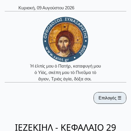
Κυριακή, 09 Αυγούστου 2026
Ἡ ἐλπίς μου ὁ Πατήρ, καταφυγή μου
ὁ Υἱός, σκέπη μου τὸ Πνεῦμα τὸ
ἅγιον, Τριὰς ἁγία, δόξα σοι.
Επιλογές ☰
ΙΕΖΕΚΙΗΛ - ΚΕΦΑΛΑΙΟ 29