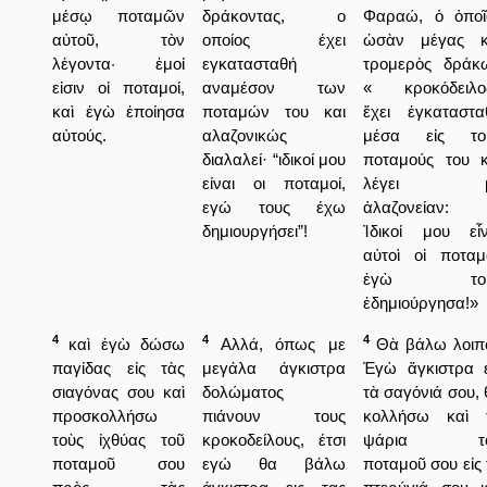
μέσῳ ποταμῶν
δράκοντας, ο
Φαραώ, ὁ ὁποῖ
αὐτοῦ, τὸν
οποίος έχει
ὡσὰν μέγας κ
λέγοντα· ἐμοί
εγκατασταθή
τρομερὸς δράκ
εἰσιν οἱ ποταμοί,
αναμέσον των
« κροκόδειλο
καὶ ἐγὼ ἐποίησα
ποταμών του και
ἔχει ἐγκαταστα
αὐτούς.
αλαζονικώς
μέσα εἰς το
διαλαλεί· “ιδικοί μου
ποταμούς του κ
είναι οι ποταμοί,
λέγει μ
εγώ τους έχω
ἀλαζονείαν:
δημιουργήσει”!
Ἰδικοί μου εἶν
αὐτοὶ οἱ ποταμο
ἐγὼ τοὺ
ἐδημιούργησα!»
4
4
4
καὶ ἐγὼ δώσω
Αλλά, όπως με
Θὰ βάλω λοιπ
παγίδας εἰς τὰς
μεγάλα άγκιστρα
Ἐγὼ ἄγκιστρα ε
σιαγόνας σου καὶ
δολώματος
τὰ σαγόνιά σου, 
προσκολλήσω
πιάνουν τους
κολλήσω καὶ 
τοὺς ἰχθύας τοῦ
κροκοδείλους, έτσι
ψάρια το
ποταμοῦ σου
εγώ θα βάλω
ποταμοῦ σου εἰς 