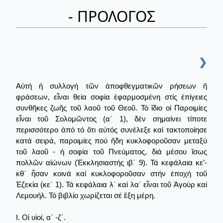
- ΠΡΟΛΟΓΟΣ
❯
Αὐτή ἡ συλλογή τῶν ἀποφθεγματικῶν ρήσεων ἤ
φράσεων, εἶναι θεία σοφία ἐφαρμοσμένη στίς ἐπίγειες
συνθῆκες ζωῆς τοῦ λαοῦ τοῦ Θεοῦ. Τό ἴδιο οἱ Παροιμίες
εἶναι τοῦ Σολομῶντος (α΄ 1), δέν σημαίνει τίποτε
περισσότερο ἀπό τό ὅτι αὐτός συνέλεξε καί τακτοποίησε
κατά σειρά, παροιμίες πού ἤδη κυκλοφοροῦσαν μεταξύ
τοῦ λαοῦ - ἡ σοφία τοῦ Πνεύματος, διά μέσου ἴσως
πολλῶν αἰώνων (Ἐκκλησιαστής ιβ΄ 9). Τά κεφάλαια κε’-
κθ΄ ἦσαν κοινά καί κυκλοφοροῦσαν στήν ἐποχή τοῦ
Ἐζεκία (κε΄ 1). Τά κεφάλαια λ΄ καί λα΄ εἶναι τοῦ Ἀγούρ καί
Λεμουήλ. Τό βιβλίο χωρίζεται σέ ἕξη μέρη.
I. Οἱ υἱοί, α΄ -ζ΄.