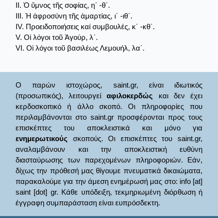
II. Ὁ ὕμνος τῆς σοφίας, η΄ -θ΄.
III. Ἡ ἀφροσύνη τῆς ἁμαρτίας, ι΄ -ιθ΄.
IV. Προειδοποιήσεις καί συμβουλές, κ΄ -κθ΄.
V. Οἱ λόγοι τοῦ Ἀγούρ, λ΄.
VI. Οἱ λόγοι τοῦ βασιλέως Λεμουήλ, λα΄.
Ο παρών ιστοχώρος, saint.gr, είναι ιδιωτικός
(προσωπικός), λειτουργεί
αφιλοκερδώς
και δεν έχει
κερδοσκοπικό ή άλλο σκοπό. Οι πληροφορίες που
περιλαμβάνονται στο saint.gr προσφέρονται προς τους
επισκέπτες του αποκλειστικά και μόνο για
ενημερωτικούς
σκοπούς. Οι επισκέπτες του saint.gr,
αναλαμβάνουν και την αποκλειστική ευθύνη
διασταύρωσης των παρεχομένων πληροφοριών. Εάν,
δίχως την πρόθεσή μας θίγουμε πνευματικά δικαιώματα,
παρακαλούμε για την άμεση ενημέρωσή μας στο: info [at]
saint [dot] gr. Κάθε υπόδειξη, τεκμηριωμένη διόρθωση ή
έγγραφη συμπαράσταση είναι ευπρόσδεκτη.