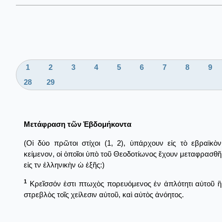
1
2
3
4
5
6
7
8
9
28
29
Μετάφραση τῶν Ἑβδομήκοντα
(Οἱ δύο πρῶτοι στίχοι (1, 2), ὑπάρχουν εἰς τὸ εβραϊκὸν
κείμενον, οἱ ὁποῖοι ὑπὸ τοῦ Θεοδοτίωνος ἔχουν μεταφρασθῆ
εἰς τν ἐλληνικὴν ὡ ἐξῆς:)
1
Κρεῖσσόν ἐστι πτωχὸς πορευόμενος ἐν ἀπλότητι αὐτοῦ ἢ
στρεβλὸς τοῖς χείλεσιν αὐτοῦ, καὶ αὐτὸς ἀνόητος.