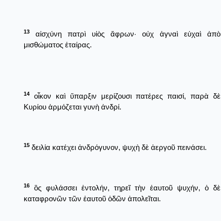
13
αἰσχύνη πατρὶ υἱὸς ἄφρων· οὐχ ἁγναὶ εὐχαὶ ἀπὸ
μισθώματος ἑταίρας.
14
οἶκον καὶ ὕπαρξιν μερίζουσι πατέρες παισί, παρὰ δὲ
Κυρίου ἁρμόζεται γυνὴ ἀνδρί.
15
δειλία κατέχει ἀνδρόγυνον, ψυχὴ δὲ ἀεργοῦ πεινάσει.
16
ὃς φυλάσσει ἐντολήν, τηρεῖ τὴν ἑαυτοῦ ψυχήν, ὁ δὲ
καταφρονῶν τῶν ἑαυτοῦ ὁδῶν ἀπολεῖται.