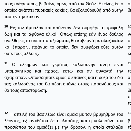
τους ανθρώπους βεβαίως όμως από τον Θεόν. Εκείνος δε ο
ὁ
οποίος ανάπτει πυρκαϊάς κακίας, θα εξολοθρευθή από αυτήν
δ
ταύτην την κακίαν.
10
1
Εις τον άμυαλον και ασύνετον δεν συμφέρει η τρυφηλή
ζωή και τα άφθονα υλικά. Οπως επίσης εάν ένας δούλος
ν
ανελθη εις τα ανώτατα αξιώματα, θα κυβερνά με αλαζονείαν
σ
και έπαρσιν, πράγμα το οποίον δεν συμφέρει ούτε αυτόν
ἀ
ούτε τους άλλους.
κ
11
11
Ο ελεήμων και γεμάτος καλωσύνην ανήρ είναι
υπομονητικός και πράος, έστω και αν συναντά την
τ
αχαριστίαν. Οπωσδήποτε όμως ο έπαινος και η δόξα του δια
ἀ
τας καλωσύνας του θα πέση επάνω στους παρανόμους και
ε
θα τους αποστομώση.
δ
π
τ
12
1
Η απειλή του βασιλέως είναι ομοία με τον βρυχηθμόν του
λέοντος, εξ αντιθέτου δε η ιλαρότης και η καλωσύνη του
β
προσώπου του ομοιάζει με την δρόσον, η οποία σταλάζει
τ