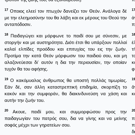
17
1
Οποιος ελεεί τον πτωχόν δανείζει τον Θεόν. Ανάλογα δέ
με την ελεημοσύνην του θα λάβη και εκ μέρους του Θεού την
ἀ
ανταπόδοσιν.
π
18
1
Παιδαγώγει και μόρφωνε το παιδί σου με σύνεσιν, με
στοργήν και με αυστηρότητα. Διότι έτσι θα υπάρξουν πολλαί
ἐ
καλαί ελπίδες προόδου και επιτυχίας του εις την ζωήν.
τ
Προτίμα την κατά Θεόν μόρφωσιν του παιδιού σου, και μη
τ
αλαζονεύεσαι δι' αυτόν η δια την περιουσίαν, την οποίαν
κ
τυχόν θα του αφήσης.
φ
19
1
Ο κακόμυαλος άνθρωπος θα υποστή πολλάς τιμωρίας.
Εάν δέ, σαν άλλη καταστρεπτική επιδημία, σκορπίζη το
ἄ
κακόν και την συμφοράν, θα διακινδυνεύση να χάση και
κ
αυτήν την ζωήν του.
20
2
Ακουε, παιδί μου, και συμμορφώσου προς την
παιδαγωγίαν του πατρός σου, δια να γίνης και να μείνης
π
σοφός μέχρι των γηρατείων σου.
π
δ