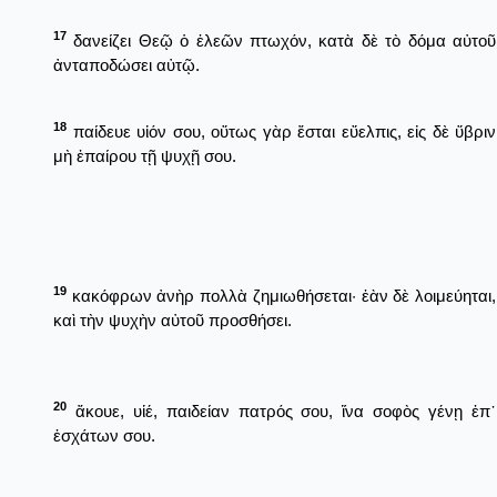
17
δανείζει Θεῷ ὁ ἐλεῶν πτωχόν, κατὰ δὲ τὸ δόμα αὐτοῦ
ἀνταποδώσει αὐτῷ.
18
παίδευε υἱόν σου, οὕτως γὰρ ἔσται εὔελπις, εἰς δὲ ὕβριν
μὴ ἐπαίρου τῇ ψυχῇ σου.
19
κακόφρων ἀνὴρ πολλὰ ζημιωθήσεται· ἐὰν δὲ λοιμεύηται,
καὶ τὴν ψυχὴν αὐτοῦ προσθήσει.
20
ἄκουε, υἱέ, παιδείαν πατρός σου, ἵνα σοφὸς γένῃ ἐπ᾿
ἐσχάτων σου.