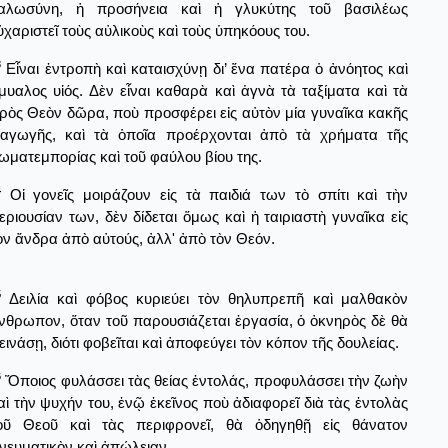
αλωσύνη, ἡ προσήνεια καὶ ἡ γλυκύτης τοῦ βασιλέως
ὐχαριστεῖ τοὺς αὐλικοὺς καὶ τοὺς ὑπηκόους του.
3
Εἶναι ἐντροπὴ καὶ καταισχύνῃ δι’ ἕνα πατέρα ὁ ἀνόητος καὶ
μυαλος υἱός. Δὲν εἶναι καθαρὰ καὶ ἁγνὰ τὰ ταξίματα καὶ τὰ
ρὸς Θεὸν δῶρα, ποὺ προσφέρει εἰς αὐτὸν μία γυναῖκα κακῆς
ιαγωγῆς, καὶ τὰ ὁποῖα προέρχονται ἀπὸ τὰ χρήματα τῆς
ωματεμπορίας καὶ τοῦ φαύλου βίου της.
4
Οἱ γονεῖς μοιράζουν εἰς τὰ παιδιά των τὸ σπίτι καὶ τὴν
εριουσίαν των, δὲν δίδεται ὅμως καὶ ἡ ταιριαστὴ γυναῖκα εἰς
ὸν ἄνδρα ἀπὸ αὐτούς, ἀλλ' ἀπὸ τὸν Θεόν.
5
Δειλία καὶ φόβος κυριεύει τὸν θηλυπρεπῆ καὶ μαλθακὸν
νθρωπον, ὅταν τοῦ παρουσιάζεται ἐργασία, ὁ ὀκνηρὸς δὲ θὰ
εινάσῃ, διότι φοβεῖται καὶ ἀποφεύγει τὸν κόπον τῆς δουλείας.
6
Ὅποιος φυλάσσει τὰς θείας ἐντολάς, προφυλάσσει τὴν ζωὴν
αὶ τὴν ψυχήν του, ἐνῷ ἐκεῖνος ποὺ ἀδιαφορεῖ διὰ τὰς ἐντολὰς
οῦ Θεοῦ καὶ τὰς περιφρονεῖ, θὰ ὁδηγηθῇ εἰς θάνατον
νευματικὸν καὶ ἀπώλειαν