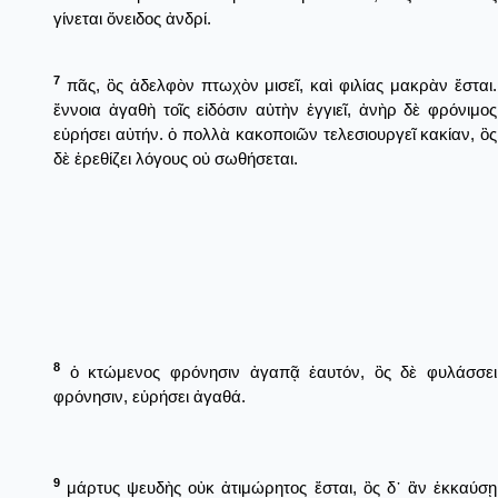
γίνεται ὄνειδος ἀνδρί.
7
πᾶς, ὃς ἀδελφὸν πτωχὸν μισεῖ, καὶ φιλίας μακρὰν ἔσται.
ἔννοια ἀγαθὴ τοῖς εἰδόσιν αὐτὴν ἐγγιεῖ, ἀνὴρ δὲ φρόνιμος
εὑρήσει αὐτήν. ὁ πολλὰ κακοποιῶν τελεσιουργεῖ κακίαν, ὃς
δὲ ἐρεθίζει λόγους οὐ σωθήσεται.
8
ὁ κτώμενος φρόνησιν ἀγαπᾷ ἑαυτόν, ὃς δὲ φυλάσσει
φρόνησιν, εὑρήσει ἀγαθά.
9
μάρτυς ψευδὴς οὐκ ἀτιμώρητος ἔσται, ὃς δ᾿ ἂν ἐκκαύσῃ