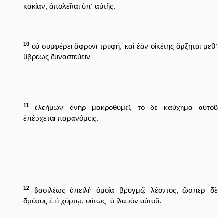
κακίαν, ἀπολεῖται ὑπ᾿ αὐτῆς.
10
οὐ συμφέρει ἄφρονι τρυφή, καὶ ἐὰν οἰκέτης ἄρξηται μεθ᾿
ὕβρεως δυναστεύειν.
11
ἐλεήμων ἀνὴρ μακροθυμεῖ, τὸ δὲ καύχημα αὐτοῦ
ἐπέρχεται παρανόμοις.
12
βασιλέως ἀπειλὴ ὁμοία βρυγμῷ λέοντος, ὥσπερ δὲ
δρόσος ἐπὶ χόρτῳ, οὕτως τὸ ἱλαρὸν αὐτοῦ.