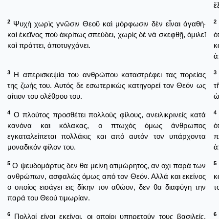
ἔ
2
2
Ψυχὴ χωρὶς γνῶσιν Θεοῦ καὶ μόρφωσιν δὲν εἶναι ἀγαθή·
καὶ ἐκεῖνος ποὺ ἀκρίτως σπεύδει, χωρὶς δὲ νὰ σκεφθῇ, ὁμιλεῖ
ὁ
καὶ πράττει, ἀποτυγχάνει.
κ
ἀ
3
3
Η απερισκεψία του ανθρώπου καταστρέφει τας πορείας
της ζωής του. Αυτός δε εσωτερικώς κατηγορεί τον Θεόν ως
τ
αίτιον του ολέθρου του.
ὡ
4
4
Ο πλούτος προσθέτει πολλούς φίλους, ανειλικρινείς κατά
κανόνα και κόλακας, ο πτωχός όμως άνθρωπος
ὁ
εγκαταλείπεται πολλάκις και από αυτόν τον υπάρχοντα
π
μοναδικόν φίλον του.
ἀ
5
5
Ο ψευδομάρτυς δεν θα μείνη ατιμώρητος, αν οχι παρά των
ανθρώπων, ασφαλώς όμως από τον Θεόν. Αλλά και εκείνος
κ
ο οποίος εισάγει εις δίκην τον αθώον, δεν θα διαφύγη την
τ
παρά του Θεού τιμωρίαν.
6
6
Πολλοί είναι εκείνοι, οι οποίοι υπηρετούν τους βασιλείς,