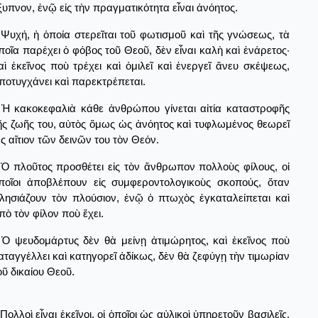
ξυπνον, ἐνῷ εἰς τὴν πραγματικότητα εἶναι ἀνόητος.
Ψυχή, ἡ ὁποία στερεῖται τοῦ φωτισμοῦ καὶ τῆς γνώσεως, τὰ
ποῖα παρέχει ὁ φόβος τοῦ Θεοῦ, δὲν εἶναι καλὴ καὶ ἐνάρετος·
αὶ ἐκεῖνος ποὺ τρέχει καὶ ὁμιλεῖ καὶ ἐνεργεῖ ἄνευ σκέψεως,
ποτυγχάνει καὶ παρεκτρέπεται.
Ἡ κακοκεφαλιὰ κάθε ἀνθρώπου γίνεται αἰτία καταστροφῆς
ῆς ζωῆς του, αὐτὸς ὅμως ὡς ἀνόητος καὶ τυφλωμένος θεωρεῖ
ς αἴτιον τῶν δεινῶν του τὸν Θεόν.
Ὁ πλοῦτος προσθέτει εἰς τὸν ἄνθρωπον πολλοὺς φίλους, οἱ
ποῖοι ἀποβλέπουν εἰς συμφεροντολογικοὺς σκοπούς, ὅταν
λησιάζουν τὸν πλούσιον, ἐνῷ ὁ πτωχὸς ἐγκαταλείπεται καὶ
πὸ τὸν φίλον ποὺ ἔχει.
Ὁ ψευδομάρτυς δὲν θὰ μείνῃ ἀτιμώρητος, καὶ ἐκεῖνος ποὺ
αταγγέλλει καὶ κατηγορεῖ ἀδίκως, δὲν θὰ ζεφύγῃ τὴν τιμωρίαν
οῦ δικαίου Θεοῦ.
Πολλοὶ εἶναι ἐκεῖνοι, οἱ ὁποῖοι ὡς αὐλικοὶ ὑπηρετοῦν βασιλεῖς,