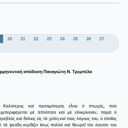
20
21
22
23
24
25
26
27
ρμηνευτική απόδοση Παναγιώτη Ν. Τρεμπέλα
Καλύτερος καὶ προτιμότερος εἶναι ὁ πτωχός, ποὺ
υμπεριφέρεται μὲ ἁπλότητα καὶ μὲ εἰλικρίνειαν, παρὰ ὁ
τρεβλὸς καὶ δόλιος εἰς τὰ χείλη καὶ τοὺς λόγους του, ὁ ὁποῖος
ὲ τὰ ψεύδη κερδίζει ἴσως πολλὰ καὶ θεωρεῖ τὸν ἑαυτόν του