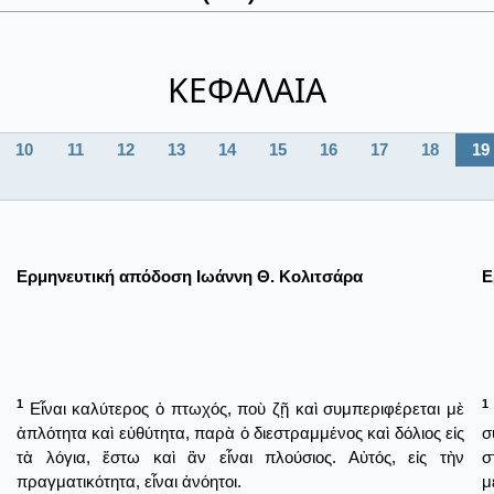
ΚΕΦΑΛΑΙΑ
10
11
12
13
14
15
16
17
18
19
Ερμηνευτική απόδοση Ιωάννη Θ. Κολιτσάρα
Ε
1
1
Εἶναι καλύτερος ὁ πτωχός, ποὺ ζῇ καὶ συμπεριφέρεται μὲ
ἁπλότητα καὶ εὐθύτητα, παρὰ ὁ διεστραμμένος καὶ δόλιος εἰς
σ
τὰ λόγια, ἔστω καὶ ἂν εἶναι πλούσιος. Αὐτός, εἰς τὴν
σ
πραγματικότητα, εἶναι ἀνόητοι.
μ