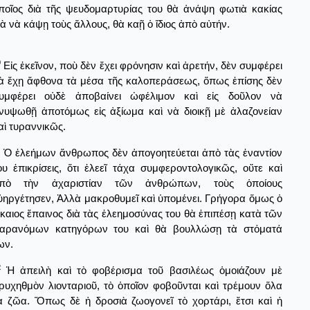
ποῖος διὰ τῆς ψευδομαρτυρίας του θὰ ἀνάψη φωτιὰ κακίας
ιὰ νὰ κάψῃ τοὺς ἄλλους, θὰ καῇ ὁ ἴδιος ἀπὸ αὐτήν.
0
Εἰς ἐκεῖνον, ποὺ δὲν ἔχει φρόνησιν καὶ ἀρετήν, δὲν συμφέρει
ὰ ἔχῃ ἄφθονα τὰ μέσα τῆς καλοπεράσεως, ὅπως ἐπίσης δὲν
υμφέρει οὐδὲ ἀποβαίνει ὠφέλιμον καὶ εἰς δοῦλον νὰ
νυψωθῇ ἀποτόμως εἰς ἀξίωμα καὶ νὰ διοικῇ μὲ ἀλαζονείαν
αὶ τυραννικῶς.
Ὁ ἐλεήμων ἄνθρωπος δὲν ἀπογοητεύεται ἀπὸ τὰς ἐναντίον
ου ἐπικρίσεις, ὅτι ἐλεεῖ τάχα συμφεροντολογικῶς, οὔτε καὶ
πὸ τὴν ἀχαριστίαν τῶν ἀνθρώπων, τοὺς ὁποίους
ὐηργέτησεν, Ἀλλὰ μακροθυμεῖ καὶ ὑπομένει. Γρήγορα ὅμως ὁ
ίκαιος ἔπαινος διὰ τὰς ἐλεημοσύνας του θὰ ἐπιπέσῃ κατὰ τῶν
αρανόμων κατηγόρων του καὶ θὰ βουλλώσῃ τὰ στόματά
ων.
2
Ἡ ἀπειλὴ καὶ τὸ φοβέρισμα τοῦ βασιλέως ὁμοιάζουν μὲ
ρυχηθμὸν λιονταριοῦ, τὸ ὁποῖον φοβοῦνται καὶ τρέμουν ὅλα
ὰ ζῶα. Ὅπως δὲ ἡ δροσιὰ ζωογονεῖ τὸ χορτάρι, ἔτσι καὶ ἡ