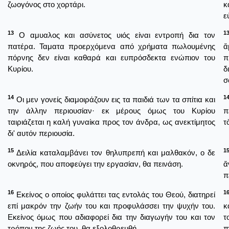
ζωογόνος στο χορτάρι.
κ
ε
13
1
Ο αμυαλος και ασύνετος υιός είναι εντροπή δια τον
πατέρα. Ταματα προερχόμενα από χρήματα πωλουμένης
ἄ
πόρνης δεν είναι καθαρά και ευπρόσδεκτα ενώπιον του
π
Κυρίου.
δ
σ
14
1
Οι μεν γονείς διαμοιράζουν εις τα παιδιά των τα σπίτια και
την άλλην περιουσίαν· εκ μέρους όμως του Κυρίου
π
ταιριάζεται η καλή γυναίκα προς τον άνδρα, ως ανεκτίμητος
τ
δι' αυτόν περιουσία.
15
1
Δειλία καταλαμβάνει τον θηλυπρεπή και μαλθακόν, ο δε
οκνηρός, που αποφεύγει την εργασίαν, θα πεινάση.
ἄ
π
16
1
Εκείνος ο οποίος φυλάττει τας εντολάς του Θεού, διατηρεί
επί μακρόν την ζωήν του και προφυλάσσει την ψυχήν του.
κ
Εκείνος όμως που αδιαφορεί δια την διαγωγήν του και τον
τ
τρόπον της ζωής του, θα εξολοθρευθή.
π