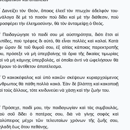
7
Δανείζει τὸν Θεόν, ὅποιος ἐλεεῖ τὸν πτωχὸν ἀδελφόν του·
νάλογα δὲ μὲ τὸ ποσὸν ποὺ δίδει καὶ μὲ τὴν διάθεσιν, ποὺ
ροσφέρει τὴν ἐλεημοσύνην, θὰ τὸν ἀνταμείψῃ ὁ Θεός.
8
Παιδαγώγησε τὸ παιδί σου μὲ αὐστηρότητα, διότι ἔτσι αἱ
λπίδες, ποὺ τρέφεις δι αὐτό, θὰ εἶναι πολλὲς καὶ καλαί. Κατὰ
ὴν ὥραν δὲ τοῦ θυμοῦ σου, ἐξ αἰτίας κάποιας παρεκτροπῆς
ου, πρόσεξε νὰ μὴ ὑπερβαίνῃς τὰ ὅρια τῆς δικαίας τιμωρίας
αὶ νὰ μὴ κάμνῃς ὑπερβολάς, αἱ ὁποῖαι ἀντὶ νὰ ὠφελήσουν θὰ
έρουν τὸ ἀντίθετον ἀποτέλεσμα.
9
Ὁ κακοκέφαλος καὶ ὑπὸ κακῶν σκέψεων κυριαρχούμενος
νθρωπος θὰ πάθη πολλὰ κακά. Ἐὰν δὲ βλάπτῃ καὶ κακοποιῇ
αὶ τοὺς ἄλλους, τότε κινδυνεύει νὰ χάσῃ καὶ τὴν ζωήν του.
0
Πρόσεχε, παιδί μου, τὴν παιδαγωγίαν καὶ τὰς συμβουλάς,
οὺ σοῦ δίδει ὁ πατέρας σου, διὰ νὰ γίνῃς σοφὸς καὶ
ολύπειρος μέχρι τῶν τελευταίων χρόνων τῆς ζωῆς σου,
ηλαδὴ ἕως ὅτου πεθάνῃς.