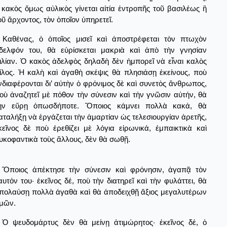
 κακὸς ὅμως αὐλικὸς γίνεται αἰτία ἐντροπῆς τοῦ βασιλέως ἢ
οῦ ἄρχοντος, τὸν ὁποῖον ὑπηρετεῖ.
Καθένας, ὁ ὁποῖος μισεῖ καὶ ἀποστρέφεται τὸν πτωχὸν
δελφόν του, θὰ εὑρίσκεται μακριὰ καὶ ἀπὸ τὴν γνησίαν
ιλίαν. Ὁ κακὸς ἀδελφὸς δηλαδὴ δὲν ἠμπορεῖ νὰ εἶναι καλὸς
ίλος. Ἡ καλὴ καὶ ἀγαθὴ σκέψις θὰ πλησιάσῃ ἐκείνους, ποὺ
νδιαφέρονται δι’ αὐτὴν ὁ φρόνιμος δὲ καὶ συνετὸς ἄνθρωπος,
οὺ ἀναζητεῖ μὲ πόθον τὴν σύνεσιν καὶ τὴν γνῶσιν αὐτήν, θὰ
ὴν εὕρῃ ὁπωσδήποτε. Ὅποιος κάμνει πολλὰ κακά, θὰ
αταλήξῃ νὰ ἐργάζεται τὴν ἁμαρτίαν ὡς τελεσιουργίαν ἀρετῆς,
κεῖνος δὲ ποὺ ἐρεθίζει μὲ λόγια εἰρωνικά, ἐμπαικτικὰ καὶ
υκοφαντικὰ τοὺς ἄλλους, δὲν θὰ σωθῇ.
Ὅποιος ἀπέκτησε τὴν σύνεσιν καὶ φρόνησιν, ἀγαπᾷ τὸν
αυτόν του· ἐκεῖνος δέ, ποὺ τὴν διατηρεῖ καὶ τὴν φυλάττει, θὰ
πολαύσῃ πολλὰ ἀγαθὰ καὶ θὰ ἀποδειχθῇ ἄξιος μεγαλυτέρων
ιμῶν.
Ὁ ψευδομάρτυς δὲν θὰ μείνῃ ἀτιμώρητος· ἐκεῖνος δέ, ὁ