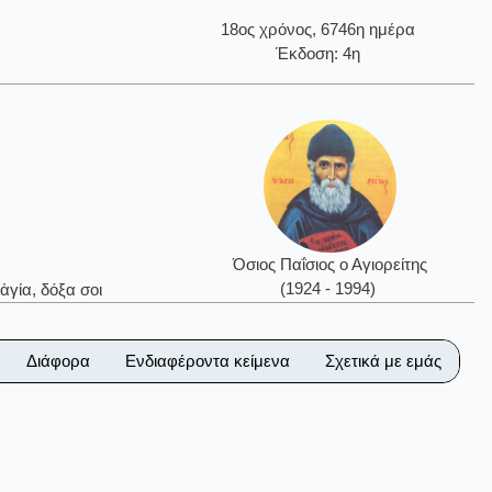
18ος χρόνος, 6746η ημέρα
Έκδοση: 4η
Όσιος Παΐσιος ο Αγιορείτης
(1924 - 1994)
ἁγία, δόξα σοι
Διάφορα
Ενδιαφέροντα κείμενα
Σχετικά με εμάς