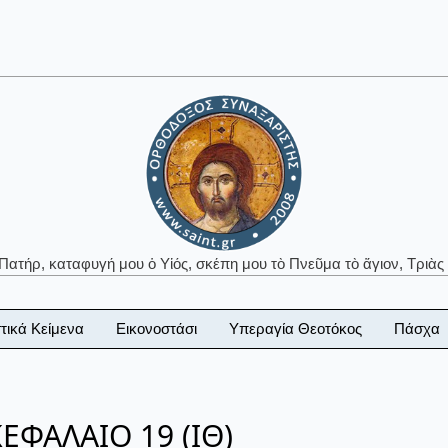
 Πατήρ, καταφυγή μου ὁ Υἱός, σκέπη μου τὸ Πνεῦμα τὸ ἅγιον, Τριὰς 
τικά Κείμενα
Εικονοστάσι
Υπεραγία Θεοτόκος
Πάσχα
ΕΦΑΛΑΙΟ 19 (ΙΘ)