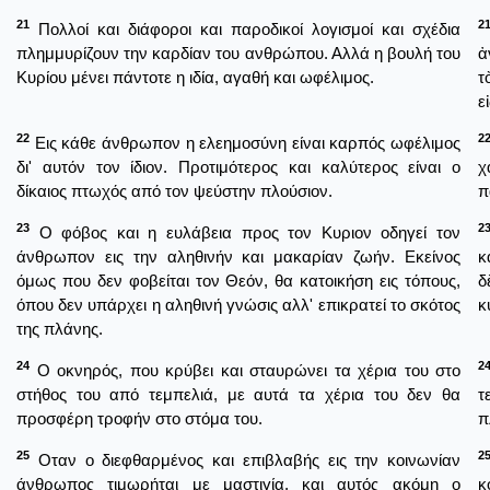
21
2
Πολλοί και διάφοροι και παροδικοί λογισμοί και σχέδια
πλημμυρίζουν την καρδίαν του ανθρώπου. Αλλά η βουλή του
ἀ
Κυρίου μένει πάντοτε η ιδία, αγαθή και ωφέλιμος.
τ
ε
22
2
Εις κάθε άνθρωπον η ελεημοσύνη είναι καρπός ωφέλιμος
δι' αυτόν τον ίδιον. Προτιμότερος και καλύτερος είναι ο
χ
δίκαιος πτωχός από τον ψεύστην πλούσιον.
π
23
2
Ο φόβος και η ευλάβεια προς τον Κυριον οδηγεί τον
άνθρωπον εις την αληθινήν και μακαρίαν ζωήν. Εκείνος
κ
όμως που δεν φοβείται τον Θεόν, θα κατοικήση εις τόπους,
δ
όπου δεν υπάρχει η αληθινή γνώσις αλλ' επικρατεί το σκότος
κ
της πλάνης.
24
2
Ο οκνηρός, που κρύβει και σταυρώνει τα χέρια του στο
στήθος του από τεμπελιά, με αυτά τα χέρια του δεν θα
τ
προσφέρη τροφήν στο στόμα του.
π
25
2
Οταν ο διεφθαρμένος και επιβλαβής εις την κοινωνίαν
άνθρωπος τιμωρήται με μαστιγία, και αυτός ακόμη ο
κ