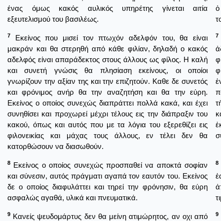
ένας όμως κακός αυλικός υπηρέτης γίνεται αιτία
ὁ
εξευτελισμού του βασιλέως.
τ
7
7
Εκείνος που μισεί τον πτωχόν αδελφόν του, θα είναι
μακράν και θα στερηθή από κάθε φιλίαν, δηλαδή ο κακός
ἀ
αδελφός είναι απαράδεκτος στους άλλους ως φίλος. Η καλή
φ
και συνετή γνώσις θα πλησίαση εκείνους, οι οποίοι
φ
γνωρίζουν την αξίαν της και την επιζητούν. Καθε δε συνετός
ἐ
και φρόνιμος ανήρ θα την αναζητήση και θα την εύρη.
π
Εκείνος ο οποίος συνεχώς διαπράττει πολλά κακά, και έχει
τ
συνηθίσει και προχωρεί μέχρι τέλους εις την διάπραξιν του
κ
κακού, όπως και αυτός που με τα λόγια του εξερεθίζει εις
ἐ
φιλονεικίας και μάχας τους άλλους, εν τέλει δεν θα
σ
κατορθώσουν να διασωθούν.
8
8
Εκείνος ο οποίος συνεχώς προσπαθεί να αποκτά σοφίαν
και σύνεσιν, αυτός πράγματι αγαπά τον εαυτόν του. Εκείνος
ἑ
δε ο οποίος διαφυλάττει και τηρεί την φρόνησιν, θα εύρη
ἀ
ασφαλώς αγαθά, υλικά και πνευματικά.
τ
9
9
Κανείς ψευδομάρτυς δεν θα μείνη ατιμώρητος, αν οχι από