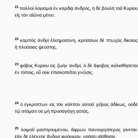
21
πολλοὶ λογισμοὶ ἐν καρδίᾳ ἀνδρός, ἡ δὲ βουλὴ τοῦ Κυρίου
εἰς τὸν αἰῶνα μένει.
22
καρπὸς ἀνδρὶ ἐλεημοσύνη, κρείσσων δὲ πτωχὸς δίκαιος
ἢ πλούσιος ψεύστης.
23
φόβος Κυρίου εἰς ζωὴν ἀνδρί, ὁ δὲ ἄφοβος αὐλισθήσεται
ἐν τόποις, οὗ οὐκ ἐπισκοπεῖται γνῶσις.
24
ὁ ἐγκρύπτων εἰς τὸν κόλπον αὐτοῦ χεῖρας ἀδίκως, οὐδὲ
τῷ στόματι οὐ μὴ προσαγάγῃ αὐτάς.
25
λοιμοῦ μαστιγουμένου, ἄφρων πανουργότερος γίνεται·
ἐὰν δὲ ἐλέγχῃς ἄνδρα φρόνιμον, νοήσει αἴσθησιν.