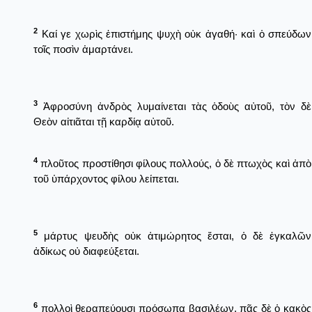
2
Καί γε χωρὶς ἐπιστήμης ψυχὴ οὐκ ἀγαθή· καὶ ὁ σπεύδων
τοῖς ποσὶν ἁμαρτάνει.
3
Ἀφροσύνη ἀνδρὸς λυμαίνεται τὰς ὁδοὺς αὐτοῦ, τὸν δὲ
Θεὸν αἰτιᾶται τῇ καρδίᾳ αὐτοῦ.
4
πλοῦτος προστίθησι φίλους πολλούς, ὁ δὲ πτωχὸς καὶ ἀπὸ
τοῦ ὑπάρχοντος φίλου λείπεται.
5
μάρτυς ψευδὴς οὐκ ἀτιμώρητος ἔσται, ὁ δὲ ἐγκαλῶν
ἀδίκως οὐ διαφεύξεται.
6
πολλοὶ θεραπεύουσι πρόσωπα βασιλέων, πᾶς δὲ ὁ κακὸς