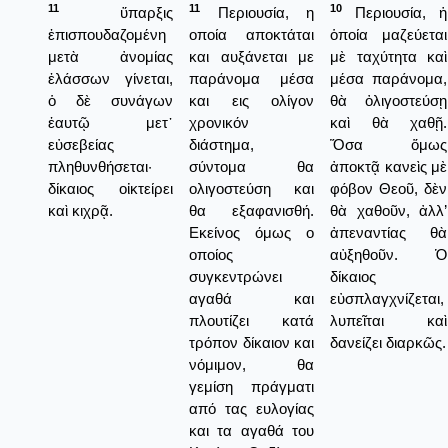
11
11
10
ὕπαρξις
Περιουσία, η
Περιουσία, ἡ
ἐπισπουδαζομένη
οποία αποκτάται
ὁποία μαζεύεται
μετὰ ἀνομίας
και αυξάνεται με
μὲ ταχύτητα καὶ
ἐλάσσων γίνεται,
παράνομα μέσα
μέσα παράνομα,
ὁ δὲ συνάγων
και εις ολίγον
θὰ ὀλιγοστεύσῃ
ἑαυτῷ μετ᾿
χρονικόν
καὶ θὰ χαθῇ.
εὐσεβείας
διάστημα,
Ὅσα ὅμως
πληθυνθήσεται·
σύντομα θα
ἀποκτᾷ κανεὶς μὲ
δίκαιος οἰκτείρει
ολιγοστεύση και
φόβον Θεοῦ, δὲν
καὶ κιχρᾷ.
θα εξαφανισθή.
θὰ χαθοῦν, ἀλλ’
Εκείνος όμως ο
ἀπεναντίας θὰ
οποίος
αὐξηθοῦν. Ὁ
συγκεντρώνει
δίκαιος
αγαθά και
εὐσπλαγχνίζεται,
πλουτίζει κατά
λυπεῖται καὶ
τρόπον δίκαιον και
δανείζει διαρκῶς.
νόμιμον, θα
γεμίση πράγματι
από τας ευλογίας
και τα αγαθά του