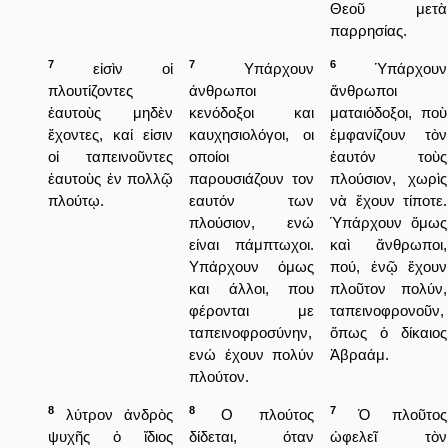
Θεοῦ μετὰ
παρρησίας.
7
7
6
εἰσὶν οἱ
Υπάρχουν
Ὑπάρχουν
πλουτίζοντες
άνθρωποι
ἄνθρωποι
ἑαυτοὺς μηδὲν
κενόδοξοι και
ματαιόδοξοι, ποὺ
ἔχοντες, καί εἰσιν
καυχησιολόγοι, οι
ἐμφανίζουν τὸν
οἱ ταπεινοῦντες
οποίοι
ἑαυτόν τοὺς
ἑαυτοὺς ἐν πολλῷ
παρουσιάζουν τον
πλούσιον, χωρὶς
πλούτῳ.
εαυτόν των
νὰ ἔχουν τίποτε.
πλούσιον, ενώ
Ὑπάρχουν ὅμως
είναι πάμπτωχοι.
καὶ ἄνθρωποι,
Υπάρχουν όμως
πού, ἐνῷ ἔχουν
και άλλοι, που
πλοῦτον πολύν,
φέρονται με
ταπεινοφρονοῦν,
ταπεινοφροσύνην,
ὅπως ὁ δίκαιος
ενώ έχουν πολύν
Ἀβραάμ.
πλούτον.
8
8
7
λύτρον ἀνδρὸς
Ο πλούτος
Ὁ πλοῦτος
ψυχῆς ὁ ἴδιος
δίδεται, όταν
ὠφελεῖ τὸν