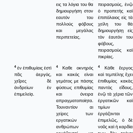
εις τα λόγια του θα
πειρασμούς, ἐνῷ
δημιουργήση στον
ὁ προπετὴς καὶ
εαυτόν του
ἐπιπόλαιος εἰς τὰ
πολλούς φόβους
χείλη του θὰ
και μεγάλας
δημιουργήσῃ εἰς
περιπετείας.
τὸν ἑαυτόν του
φόβους,
πειρασμοὺς καὶ
πικρίας.
4
4
4
ἐν ἐπιθυμίαις ἐστὶ
Καθε οκνηρός
Κάθε ἔεργος
πᾶς ἀεργός,
και κακός είναι
καὶ τεμπέλης ἔχει
χεῖρες δὲ
γεμάτος με πάσης
ἐπιθυμίας κακὰς
ἀνδρείων ἐν
φύσεως επιθυμίας
παντὸς εἴδους,
ἐπιμελείᾳ.
και όνειρα
ἐνῷ τὰ χέρια τῶν
απραγματοποίητα.
ἐργατικῶν καὶ
Τουναντίον αι
τιμίων
χείρες των
ἐργάζονται
εργατικών
ἐπιμελῶς, ὁ δὲ
ανθρώπων
νοῦς καὶ ἡ καρδία