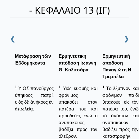
- ΚΕΦΑΛΑΙΟ 13 (ΙΓ)
❮
❯
Μετάφραση τῶν
Ερμηνευτική
Ερμηνευτική
Ἑβδομήκοντα
απόδοση Ιωάννη
απόδοση
Θ. Κολιτσάρα
Παναγιώτη Ν.
Τρεμπέλα
1
1
1
ΥΙΟΣ πανοῦργος
Υιός ευφυής και
Τὸ ἔξυπνον καὶ
ὑπήκοος πατρί,
φρόνιμος
φρόνιμον παιδὶ
υἱὸς δὲ ἀνήκοος ἐν
υπακούει στον
ὑπακούει εἰς τὸν
ἀπωλείᾳ.
πατέρα του και
πατέρα του, ἐνῷ
προοδεύει, ενώ ο
τὸ ἀνόητον καὶ
ανυπάκουος
ἀνυπάκουον
βαδίζει προς τον
βαδίζει πρὸς τὴν
όλεθρον.
καταστροφήν.