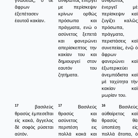
γνώσεως, ὁ δὲ
άνθρωπος ενεργεί
ἄνθρωπος
ἄφρων
με περίσκεψιν
ἐνεργεῖ μὲ
ἐξεπέτασεν
κρίνων ορθώς
περίσκεψιν καὶ
ἑαυτοῦ κακίαν.
πρόσωπα και
ζυγίζει καλῶς
πράγματα, ενώ ο
πρόσωπα,
ασύνετος ξεπετά
πράγματα,
και φανερώνει
περιστάσεις καὶ
απερίσκεπτος την
συνεπείας, ἐνῷ ὁ
κακίαν του και
ἄφρων
δημιουργεί στον
φανερώνει καὶ
εαυτόν του
ἐξωτερικεύει
ζητήματα.
ἀνεμπόδιστα καὶ
μὲ ταχύτητα τὴν
κακίαν καὶ
μωρίαν του.
17
17
16
βασιλεὺς
Βασιλεύς
Βασιλεὺς
θρασὺς ἐμπεσεῖται
θρασύς και
αὐθαίρετος καὶ
εἰς κακά, ἄγγελος
ασύνετος θα
θρασὺς θὰ
δὲ σοφὸς ρύσεται
περιπέση εις
ὑποπέσῃ εἰς
αὐτόν.
πολλά κακά και
πολλὰ ἄτοπα, ὁ