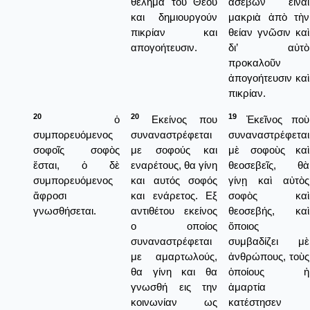
θέλημα του Θεού
ἀσεβῶν εἶναι
και δημιουργούν
μακριὰ ἀπὸ τὴν
πικρίαν και
θείαν γνῶσιν καὶ
απογοήτευσιν.
δι’ αὐτὸ
προκαλοῦν
ἀπογοήτευσιν καὶ
πικρίαν.
20
20
19
ὁ
Εκείνος που
Ἐκεῖνος ποὺ
συμπορευόμενος
συναναστρέφεται
συναναστρέφεται
σοφοῖς σοφὸς
με σοφούς και
μὲ σοφοὺς καὶ
ἔσται, ὁ δὲ
εναρέτους, θα γίνη
θεοσεβεῖς, θὰ
συμπορευόμενος
και αυτός σοφός
γίνῃ καὶ αὐτὸς
ἄφροσι
και ενάρετος. Εξ
σοφὸς καὶ
γνωσθήσεται.
αντιθέτου εκείνος
θεοσεβής, καὶ
ο οποίος
ὅποιος
συναναστρέφεται
συμβαδίζει μὲ
με αμαρτωλούς,
ἀνθρώπους, τοὺς
θα γίνη και θα
ὁποίους ἡ
γνωσθή εις την
ἁμαρτία
κοινωνίαν ως
κατέστησεν