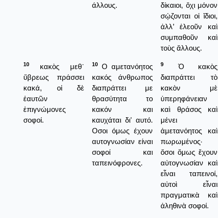
άλλους.
δίκαιοι, ὄχι μόνον
σῴζονται οἱ ἴδιοι,
ἀλλ’ ἐλεοῦν καὶ
συμπαθοῦν καὶ
τοὺς ἄλλους.
10
10
9
κακὸς μεθ᾿
Ο αμετανόητος
Ὁ κακὸς
ὕβρεως πράσσει
κακός άνθρωπος
διαπράττει τὸ
κακά, οἱ δὲ
διαπράττει με
κακὸν μὲ
ἑαυτῶν
θρασύτητα το
ὑπερηφάνειαν
ἐπιγνώμονες
κακόν και
καὶ θράσος καὶ
σοφοί.
καυχάται δι' αυτό.
μένει
Οσοι όμως έχουν
ἀμετανόητος καὶ
αυτογνωσίαν είναι
πωρωμένος·
σοφοί και
ὅσοι ὅμως ἔχουν
ταπεινόφρονες.
αὐτογνωσίαν καὶ
εἶναι ταπεινοί,
αὐτοὶ εἶναι
πραγματικὰ καὶ
ἀληθινὰ σοφοί.