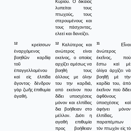
Κυρίου. Ο δίκαιος
λυπείται τους
πτωχούς, τους
στερουμένους και
τους πάσχοντας,
ελεεί και δανείζει.
12
12
11
κρείσσων
Καλύτερος και
Εἶναι
ἐναρχόμενος
ανώτερος είναι
ἀνώτερος
βοηθῶν καρδίᾳ
εκείνος, ο οποίος
ἐκεῖνος, ποὺ
τοῦ
αρχίζει αμέσως να
ἔστω καὶ μὲ
ἐπαγγελλομένου
βοηθή τους
ὀλίγα ἀρχίζει νὰ
καὶ εἰς ἐλπίδα
άλλους με όλην
βοηθῇ μὲ τὴν
ἄγοντος· δένδρον
του την καρδιά,
καρδία του, ἀπὸ
γὰρ ζωῆς ἐπιθυμία
από εκείνον που
ἐκεῖνον ποὺ δίδει
ἀγαθή.
δίδει υποσχέσεις
ἀφθόνους
μόνον και ελπίδας
ὑποσχέσεις καὶ
δια βοήθειαν στο
ἀφήνει μόνον
μέλλον. Διότι η
ἐλπίδας,
αγαθή επιθυμία
παραπέμπων
προς βοήθειαν
τὸν πτωχὸν εἰς τὸ