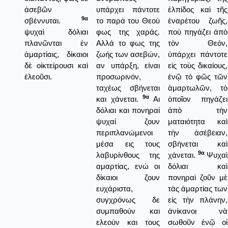
ἀσεβῶν
υπάρχει πάντοτε
ἐλπίδος καὶ τῆς
9α
σβέννυται.
το παρά του Θεού
ἐναρέτου ζωῆς,
ψυχαὶ δόλιαι
φως της χαράς.
ποὺ πηγάζει ἀπὸ
πλανῶνται ἐν
Αλλά το φως της
τὸν Θεόν,
ἁμαρτίαις, δίκαιοι
ζωής των ασεβών,
ὑπάρχει πάντοτε
δὲ οἰκτείρουσι καὶ
αν υπάρξη, είναι
εἰς τοὺς δικαίους,
ἐλεοῦσι.
προσωρινόν,
ἐνῷ τὸ φῶς τῶν
ταχέως σβήνεται
ἁμαρτωλῶν, τὸ
9α
και χάνεται.
Αι
ὁποῖον πηγάζει
δόλιαι και πονηραί
ἀπὸ τὴν
ψυχαί ζουν
ματαιότητα καὶ
περιπλανώμενοι
τὴν ἀσέβειαν,
μέσα εις τους
σβήνεται καὶ
9α
λαβυρίνθους της
χάνεται.
Ψυχαὶ
αμαρτίας, ενώ οι
δόλιαι καὶ
δίκαιοι ζουν
πονηραὶ ζοῦν μὲ
ευχάριστα,
τὰς ἁμαρτίας των
συγχρόνως δε
εἰς τὴν πλάνην,
συμπαθούν και
ἀνίκανοι νὰ
ελεούν και τους
σωθοῦν ἐνῷ οἰ