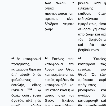
των άλλων, η
μέλλον, διότι ἡ
οποία
εἰλικρινὴς
πραγματοποιείται
ἐπιθυμία, ὅταν
αμέσως, είναι
ἐκδηλώνεται
δένδρον γεμάτο
ἐμπράκτως, εἶναι
ζωήν.
δένδρον γεμᾶτον
ἀπὸ ζωὴν καὶ διὰ
τὸν βοηθοῦντα
καὶ διὰ τὸν
βοηθούμενον.
13
13
12
ὃς καταφρονεῖ
Εκείνος που
ὍποΙος
πράγματος,
καταφρονεί τον
καταφρονεῖ τὰς
καταφρονηθήσεται
λόγον του Θεού
ἐντολὰς τοῦ
ὑπ᾿ αὐτοῦ· ὁ δὲ
και εκτρέπεται εις
Θεοῦ, Ὡς ἐὰν
φοβούμενος
κακάς πράξεις, θα
πρόκειται περὶ
ἐντολήν, οὗτος
καταφρονηθή και
πράγματος
13α
ὑγιαίνει.
υἱῷ
θα καταδικασθή δι'
μηδαμινοῦ καὶ
δολίῳ οὐδὲν ἔσται
αυτάς από τον
ἀναξίου, θὰ
ἀγαθόν, οἰκέτῃ δὲ
Θεόν. Εκείνος
καταφρονηθ καὶ
σοφῷ εὔοδοι
όμως που σέβεται
θὰ καταδικασθῇ