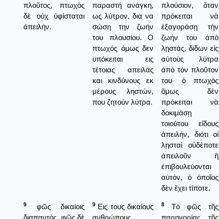
πλοῦτος, πτωχὸς
παραστή ανάγκη,
πλούσιον, ὅταν
δὲ οὐχ ὑφίσταται
ως λύτρον, δια να
πρόκειται νὰ
ἀπειλήν.
σώση την ζωήν
ἐξαγοράσῃ τὴν
του πλουσίου. Ο
ζωήν του ἀπὸ
πτωχός όμως δεν
λῃστάς, δίδων εἰς
υπόκειται εις
αὐτοὺς λύτρα
τέτοιας απειλάς
ἀπὸ τὸν πλοῦτον
και κινδύνους εκ
του· ὁ πτωχὸς
μέρους ληστών,
ὅμως δὲν
που ζητούν λύτρα.
πρόκειται νὰ
δοκιμάσῃ
τοιούτου εἴδους
ἀπειλήν, διότι οἱ
λῃσταὶ οὐδέποτε
ἀπειλοῦν ἢ
ἐπιβουλεύονται
αὐτόν, ὁ ὁποῖος
δὲν ἔχει τίποτε.
9
9
8
φῶς δικαίοις
Εις τους δικαίους
Τὸ φῶς τῆς
διαπαντός, φῶς δὲ
ανθρώπους
παρηγορίας, τῆς