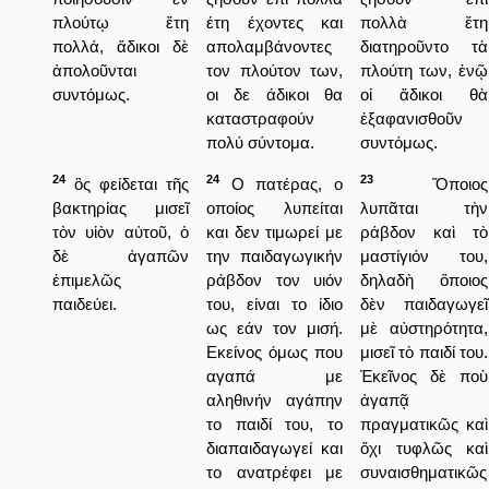
πλούτῳ ἔτη
έτη έχοντες και
πολλὰ ἔτη
πολλά, ἄδικοι δὲ
απολαμβάνοντες
διατηροῦντο τὰ
ἀπολοῦνται
τον πλούτον των,
πλούτη των, ἐνῷ
συντόμως.
οι δε άδικοι θα
οἰ ἄδικοι θὰ
καταστραφούν
ἐξαφανισθοῦν
πολύ σύντομα.
συντόμως.
24
24
23
ὃς φείδεται τῆς
Ο πατέρας, ο
Ὅποιος
βακτηρίας μισεῖ
οποίος λυπείται
λυπᾶται τὴν
τὸν υἱὸν αὐτοῦ, ὁ
και δεν τιμωρεί με
ράβδον καὶ τὸ
δὲ ἀγαπῶν
την παιδαγωγικήν
μαστίγιόν του,
ἐπιμελῶς
ράβδον τον υιόν
δηλαδὴ ὅποιος
παιδεύει.
του, είναι το ίδιο
δὲν παιδαγωγεῖ
ως εάν τον μισή.
μὲ αὐστηρότητα,
Εκείνος όμως που
μισεῖ τὸ παιδί του.
αγαπά με
Ἐκεῖνος δὲ ποὺ
αληθινήν αγάπην
ἀγαπᾷ
το παιδί του, το
πραγματικῶς καὶ
διαπαιδαγωγεί και
ὄχι τυφλῶς καὶ
το ανατρέφει με
συναισθηματικῶς