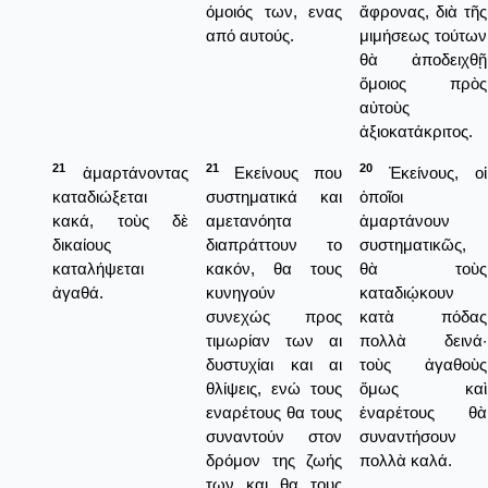
όμοιός των, ενας
ἄφρονας, διὰ τῆς
από αυτούς.
μιμήσεως τούτων
θὰ ἀποδειχθῇ
ὅμοιος πρὸς
αὐτοὺς
ἀξιοκατάκριτος.
21
21
20
ἁμαρτάνοντας
Εκείνους που
Ἐκείνους, οἱ
καταδιώξεται
συστηματικά και
ὁποῖοι
κακά, τοὺς δὲ
αμετανόητα
ἁμαρτάνουν
δικαίους
διαπράττουν το
συστηματικῶς,
καταλήψεται
κακόν, θα τους
θὰ τοὺς
ἀγαθά.
κυνηγούν
καταδιῴκουν
συνεχώς προς
κατὰ πόδας
τιμωρίαν των αι
πολλὰ δεινά·
δυστυχίαι και αι
τοὺς ἀγαθοὺς
θλίψεις, ενώ τους
ὅμως καὶ
εναρέτους θα τους
ἐναρέτους θὰ
συναντούν στον
συναντήσουν
δρόμον της ζωής
πολλὰ καλά.
των και θα τους