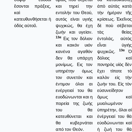
ἔσονται πράξεις,
και τηρεί την
ἀπὸ αὐτὰς κατὰ
καὶ
εντολήν του Θεού,
τὴν ἡμέραν τῆς
κατευθυνθήσεται ἡ
αυτός είναι υγιής
κρίσεως. Ἐκεῖνος
ὁδὸς αὐτοῦ.
ψυχικώς, θα έχη
δὲ ποὺ σέβεται
ζωήν και υγείαν.
τὰς θείας
13α
Εις τον δόλιον
ἐντολάς, αὐτὸς
και κακόν υιόν
εἶναι ὑγιὴς
13α
κανένα αγαθόν
ψυχικῶς.
Ὁ
δεν θα υπάρχη
δόλιος καὶ
μονίμως. Εις τον
πονηρὸς υἱὸς δὲν
υπηρέτην όμως
ἔχει τίποτε τὸ
τον συνετόν και
καλὸν εἰς τὴν
έντιμον όλαι αι
ζωήν του. Εἰς τὸν
ενέργειαί του θα
εὐσυνείδητον
ευοδώνωνται και η
ὅμως καὶ
πορεία της ζωής
μυαλωμένον
του θα
ὑπηρέτην, ὅλαι αἱ
κατευθύνεται και
ἐνέργειαί του θὰ
θα κυβερνάται
εὐοδώνωνται καὶ
από τον Θεόν.
ἡ ζωή του θὰ