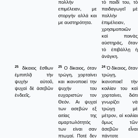
πολλήν
τὸ παιδί του, τὸ
επιμέλειαν, με
παιδαγωγεῖ μὲ
στοργήν αλλά και
πολλὴν
με αυστηρότητα.
ἐπιμέλειαν,
χρησιμοποιῶν
καὶ ποινὰς
αὐστηράς, ὅταν
τὸ ἐπιβάλλῃ ἡ
ἀνάγκη.
25
25
24
δίκαιος ἔσθων
Ο δίκαιος, όταν
Ὁ δίκαιος, ὅταν
ἐμπιπλᾷ τὴν
τρώγη, χορταίνει
τρώγῃ,
ψυχὴν αὐτοῦ,
και ικανοποιεί την
ἰκανοποιεῖ τὴν
ψυχαὶ δὲ ἀσεβῶν
ψυχήν του
κοιλίαν του καὶ
ἐνδεεῖς.
ευχαριστών τον
χορταίνει, διότι
Θεόν. Αι ψυχαί
γνωρίζει νὰ
των ασεβών εξ
τρώγῃ μὲ
αιτίας της
μέτρον, αἱ κοιλίαι
αμαρτωλότητός
ὅμως τῶν
των είναι σαν
ἀσεβῶν εἶναι
πτωχαί. Ποτέ δεν
πάντοτε