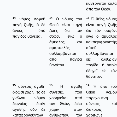
κυβερνᾶται καλὰ
ἀπὸ τὸν Θεόν.
14
14
13
νόμος σοφοῦ
Ο νόμος του
Ὁ θεῖος νόμος
πηγὴ ζωῆς, ὁ δὲ
Θεού είναι πηγή
εἶναι πηγὴ ζωῆς
ἄνους ὑπὸ
ζωής δια τον
διὰ τὸν σοφόν,
παγίδος θανεῖται.
σοφόν, ενώ ο
ἐνῷ ὁ ἄμυαλος
άμυαλος και
καὶ περιφρονητὴς
αμαρτωλός
αὐτοῦ
συλλαμβάνεται
συλλαμβάνεται
από παγίδα
εἰς ὀλεθρίαν
θανάτου.
παγίδα, ἡ ὁποία
ὁδηγεῖ εἰς τὸν
θάνατον.
15
15
14
σύνεσις ἀγαθὴ
Η αγαθή
Ἡ ὑπὸ τοῦ
δίδωσι χάριν, τὸ δὲ
σύνεσις, που
θείου νόμου
γνῶναι νόμον
χορηγείται από
παρεχομένη
διανοίας ἐστὶν
τον Θεόν, δίδει
σύνεσις καὶ
ἀγαθῆς, ὁδοὶ δὲ
χάριν στον
διάκρισις
καταφρονούντων
άνθρωπον, τον
χαριτώνει