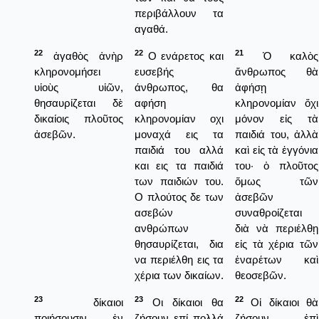
περιβάλλουν τα
αγαθά.
22
22
21
ἀγαθὸς ἀνὴρ
Ο ενάρετος και
Ὁ καλὸς
κληρονομήσει
ευσεβής
ἄνθρωπος θὰ
υἱοὺς υἱῶν,
άνθρωπος, θα
ἀφήσῃ
θησαυρίζεται δὲ
αφήση
κληρονομίαν ὄχι
δικαίοις πλοῦτος
κληρονομίαν οχι
μόνον εἰς τὰ
ἀσεβῶν.
μοναχά εις τα
παιδιά του, ἀλλὰ
παιδιά του αλλά
καὶ εἰς τὰ ἐγγόνια
και εις τα παιδιά
του· ὁ πλοῦτος
των παιδιών του.
ὅμως τῶν
Ο πλούτος δε των
ἀσεβῶν
ασεβών
συναθροίζεται
ανθρώπων
διὰ νὰ περιέλθῃ
θησαυρίζεται, δια
εἰς τὰ χέρια τῶν
να περιέλθη εις τα
ἐναρέτων καὶ
χέρια των δικαίων.
θεοσεβῶν.
23
23
22
δίκαιοι
Οι δίκαιοι θα
Οἱ δίκαιοι θὰ
ποιήσουσιν ἐν
ζήσουν επί πολλά
ζήσουν ἐπὶ