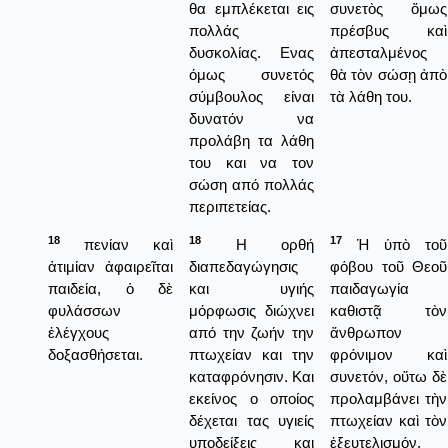
θα εμπλέκεται εις
συνετὸς ὅμως
πολλάς
πρέσβυς καὶ
δυσκολίας. Ενας
ἀπεσταλμένος
όμως συνετός
θὰ τὸν σώσῃ ἀπὸ
σύμβουλος είναι
τὰ λάθη του.
δυνατόν να
προλάβη τα λάθη
του και να τον
σώση από πολλάς
περιπετείας.
18
18
17
πενίαν καὶ
Η ορθή
Ἡ ὑπὸ τοῦ
ἀτιμίαν ἀφαιρεῖται
διαπεδαγώγησις
φόβου τοῦ Θεοῦ
παιδεία, ὁ δὲ
και υγιής
παιδαγωγία
φυλάσσων
μόρφωσις διώχνει
καθιστᾷ τὸν
ἐλέγχους
από την ζωήν την
ἄνθρωπον
δοξασθήσεται.
πτωχείαν και την
φρόνιμον καὶ
καταφρόνησιν. Και
συνετόν, οὕτω δὲ
εκείνος ο οποίος
προλαμβάνει τὴν
δέχεται τας υγιείς
πτωχείαν καὶ τὸν
υποδείξεις και
ἐξευτελισμόν.