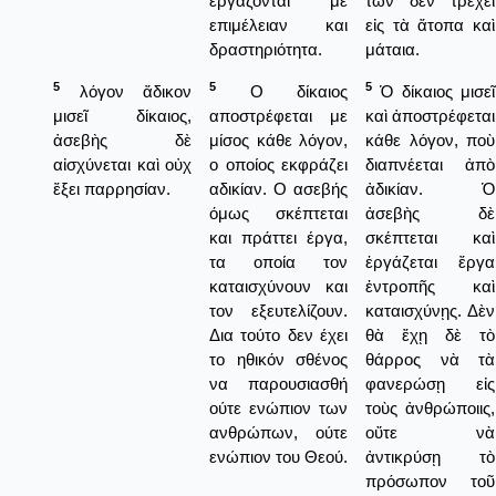
εργάζονταί με
των δὲν τρέχει
επιμέλειαν και
εἰς τὰ ἄτοπα καὶ
δραστηριότητα.
μάταια.
5
5
5
λόγον ἄδικον
Ο δίκαιος
Ὁ δίκαιος μισεῖ
μισεῖ δίκαιος,
αποστρέφεται με
καὶ ἀποστρέφεται
ἀσεβὴς δὲ
μίσος κάθε λόγον,
κάθε λόγον, ποὺ
αἰσχύνεται καὶ οὐχ
ο οποίος εκφράζει
διαπνέεται ἀπὸ
ἕξει παρρησίαν.
αδικίαν. Ο ασεβής
ἀδικίαν. Ὁ
όμως σκέπτεται
ἀσεβὴς δὲ
και πράττει έργα,
σκέπτεται καὶ
τα οποία τον
ἐργάζεται ἔργα
καταισχύνουν και
ἐντροπῆς καὶ
τον εξευτελίζουν.
καταισχύνῃς. Δὲν
Δια τούτο δεν έχει
θὰ ἔχῃ δὲ τὸ
το ηθικόν σθένος
θάρρος νὰ τὰ
να παρουσιασθή
φανερώσῃ εἰς
ούτε ενώπιον των
τοὺς ἀνθρώποιις,
ανθρώπων, ούτε
οὔτε νὰ
ενώπιον του Θεού.
ἀντικρύσῃ τὸ
πρόσωπον τοῦ