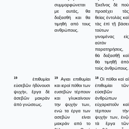
συμμορφώνεται
Ἐκεῖνος δὲ ποὺ
με αυτάς, θα
προσέχει τὰς
δοξασθή και θα
θείας ἐντολὰς καὶ
τιμηθή από τους
τὰς ἐπὶ τῇ βάσει
ανθρώπους.
τούτων
γινομένας εἰς
αὐτὸν
παρατηρήσεις,
θὰ δοξασθῇ καὶ
θὰ τιμηθῇ ἀπὸ
τοὺς ἀνθρώπους.
19
19
18
ἐπιθυμίαι
Αγιαι επιθυμίαι
Οἱ πόθοι καὶ αἱ
εὐσεβῶν ἡδύνουσι
και ιεροί πόθοι των
ἐπιθυμίαι τῶν
ψυχήν, ἔργα δὲ
ευσεβών τέρπουν
εὐσεβῶν
ἀσεβῶν μακρὰν
και γλυκαίνουν
ἀνθρώπων
ἀπὸ γνώσεως.
την ψυχήν των,
εὐχαριστοῦν καὶ
ενώ τα έργα των
τέρπουν τὴν
ασεβών είναι
ψυχήν των, ἐνῷ
μακράν από το
τὰ ἔργα τῶν