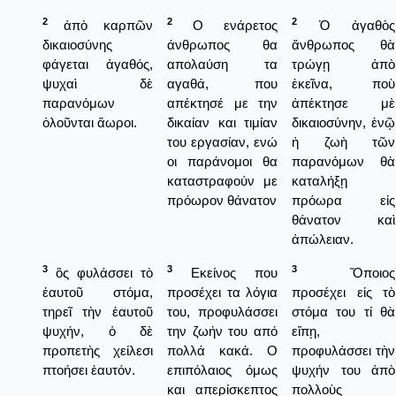
2
2
2
ἀπὸ καρπῶν
Ο ενάρετος
Ὁ ἀγαθὸς
δικαιοσύνης
άνθρωπος θα
ἄνθρωπος θὰ
φάγεται ἀγαθός,
απολαύση τα
τρώγῃ ἀπὸ
ψυχαὶ δὲ
αγαθά, που
ἐκεῖνα, ποὺ
παρανόμων
απέκτησέ με την
ἀπέκτησε μὲ
ὀλοῦνται ἄωροι.
δικαίαν και τιμίαν
δικαιοσύνην, ἐνῷ
του εργασίαν, ενώ
ἡ ζωὴ τῶν
οι παράνομοι θα
παρανόμων θὰ
καταστραφούν με
καταλήξῃ
πρόωρον θάνατον
πρόωρα εἰς
θάνατον καὶ
ἀπώλειαν.
3
3
3
ὃς φυλάσσει τὸ
Εκείνος που
Ὅποιος
ἑαυτοῦ στόμα,
προσέχει τα λόγια
προσέχει εἰς τὸ
τηρεῖ τὴν ἑαυτοῦ
του, προφυλάσσει
στόμα του τί θὰ
ψυχήν, ὁ δὲ
την ζωήν του από
εἴπῃ,
προπετὴς χείλεσι
πολλά κακά. Ο
προφυλάσσει τὴν
πτοήσει ἑαυτόν.
επιπόλαιος όμως
ψυχήν του ἀπὸ
και απερίσκεπτος
πολλοὺς