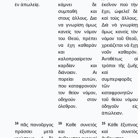
ἐν ἀπωλείᾳ.
κάμνει δε
ἐκεῖνον ποὺ τὴν
συμπαθή και
ἔχει, ὠφελεῖ δὲ
στους άλλους. Δια
καὶ τοὺς ἄλλους.
να γνωρίση όμως
Διὰ νὰ γνωρίσῃ
κανείς τον νόμον
ὅμως κανεὶς τὸν
του Θεού, πρέπει
νόμον τοῦ Θεοῦ,
να έχη καθαράν
χρειάζεται νὰ ἔχῃ
και
νοῦν καθαρόν.
καλοπροαίρετον
Ἀντιθέτως οἱ
καρδίαν και
τρόποι τῆς ζωῆς
διάνοιαν. Αι
καὶ
πορείαι αυτών,
συμπεριφορᾶς
που καταφρονούν
τῶν
τον θείον νόμον,
καταφρονητῶν
οδηγούν στον
τοῦ θείου νόμου
όλεθρον.
ὁδηγοῦν εἰς
ἀπώλειαν.
16
16
15
πᾶς πανοῦργος
Καθε συνετός
Κάθε ἔξυπνος
πράσσει μετὰ
και έξυπνος
καὶ συνετὸς