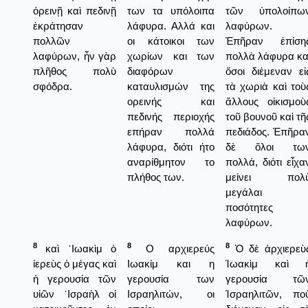
ὀρεινῇ καὶ πεδινῇ
των τα υπόλοιπα
τῶν ὑπολοίπω
ἐκράτησαν
λάφυρα. Αλλά και
λαφύρων.
πολλῶν
οι κάτοικοι των
Ἐπῆραν ἐπίση
λαφύρων, ἦν γὰρ
χωρίων και των
πολλὰ λάφυρα κα
πλῆθος πολὺ
διαφόρων
ὅσοι διέμεναν εἰ
σφόδρα.
καταυλισμών της
τὰ χωριὰ καὶ τοὺ
ορεινής και
ἄλλους οἰκισμοὺ
πεδινής περιοχής
τοῦ βουνοῦ καὶ τῆ
επήραν πολλά
πεδιάδος. Ἐπῆρα
λάφυρα, διότι ήτο
δὲ ὅλοι τω
αναρίθμητον το
πολλά, διότι εἶχα
πλήθος των.
μείνει πολ
μεγάλαι
ποσότητες
λαφύρων.
8
8
8
καὶ ᾿Ιωακὶμ ὁ
Ο αρχιερεύς
Ὁ δὲ ἀρχιερεὺ
ἱερεὺς ὁ μέγας καὶ
Ιωακίμ και η
Ἰωακὶμ καὶ 
ἡ γερουσία τῶν
γερουσία των
γερουσία τῶ
υἱῶν ᾿Ισραὴλ οἱ
Ισραηλιτών, οι
Ἰσραηλιτῶν, πο