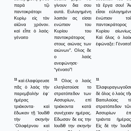
παρὰ τῷ
γίνουν δια σου
τὰ ἔργα σου! Ἂ
παντοκράτορι
αυτά. Ευλογημένη
εἶσαι εὐλογημέν
Κυρίῳ εἰς τὸν
λοιπόν ας είσαι
ἐνώπιον το
αἰῶνα χρόνον.
ενώπιον του
παντοκράτορος
καὶ εἶπε ὁ λαός·
Κυρίου του
Κυρίου αἰωνίως
γένοιτο
παντοκράτορος
Καὶ ὅλος ὁ λαὸ
στους αιώνας των
ἐφώναξε: Γένοιτο!
αιώνων”. Ολος δε
ο λαός
ανεφώνησε·
“γένοιτο”!
11
11
11
καὶ ἐλαφύρευσε
Ολος ο λαός
πᾶς ὁ λαὸς τὴν
ελεηλατούσε το
Ἐλαφυραγωγοῦσ
παρεμβολὴν ἐφ᾿
στρατόπεδον των
δὲ ὅλος ὁ λαὸς τῆ
ἡμέρας
Ασσυρίων, επί
Βαιτυλούας τ
τριάκοντα· καὶ
τριάκοντα κατά
στρατόπεδον τῶ
ἔδωκαν τῇ ᾿Ιουδὶθ
συνέχειαν ημέρας.
Ἀσσυρίων ἐπ
τὴν σκηνὴν
Εδωσαν δε εις την
τριάντα ἡμέρας
᾿Ολοφέρνου καὶ
Ιουδίθ την σκηνήν
Εἰς δὲ τὴν Ἰουδὶ