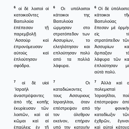
6
6
6
οἱ δὲ λοιποὶ οἱ
Οι υπόλοιποι
Οἱ δὲ ὑπόλοιπο
κατοικοῦντες
κάτοικοι της
κάτοικοι τῆ
Βαιτυλούα
Βαιτυλούα
Βαιτυλούας
ἐπέπεσαν τῇ
ώρμησαν στο
ἔπεσαν μὲ ὁρμὴ
παρεμβολῇ
στρατόπεδον των
εἰς τ
᾿Ασσοὺρ καὶ
Ασσυρίων, το
στρατόπεδον τῶ
ἐπρονόμευσαν
ελεηλάτησαν και
Ἀσσυρίων κα
αὐτοὺς καὶ
επλούτησαν πολύ
ἅρπαξαν τ
ἐπλούτησαν
από τα πολλά
λάφυρα τῶν κα
σφόδρα.
λάφυρα.
ἐπλούτησαν μ
αὐτὰ πολύ.
7
7
7
οἱ δὲ υἱοὶ
Οι
Ἀλλὰ καὶ ο
᾿Ισραὴλ
καταδιώκοντες
πολεμισταὶ
ἀναστρέψαντες
τους Ασσυριους
Ἰσραηλῖται, πο
ἀπὸ τῆς κοπῆς
Ισραηλίται, όταν
ἐπέστρεψαν ἀπ
ἐκυρίευσαν τῶν
επέστρεψαν από
τὴν φονικὴ
λοιπῶν, καὶ αἱ
τον όλεθρον
καταδίωξιν τῶ
κῶμαι καὶ αἱ
εκείνον, επήραν
ἐχθρῶν, ἔγινα
ἐπαύλεις ἐν τῇ
υπό την κατοχήν
καὶ αὐτοὶ κάτοχο