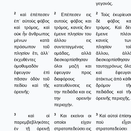
γεγονός.
2
2
2
καὶ ἐπέπεσεν
Επέπεσεν εις
Τοὺς ἐκυρίευσ
ἐπ᾿ αὐτοὺς φόβος
αυτούς φόβος και
δὲ φόβος κα
καὶ τρόμος, καὶ
τρόμος, κανείς δεν
τρόμος. Καὶ δὲ
οὐκ ἦν ἄνθρωπος
έμεινε πλησίον του
ἔμεινε πλέο
μένων κατὰ
άλλου εις
κανείς τω
πρόσωπον τοῦ
συντεταγμένας
πλησίον το
πλησίον ἔτι, ἀλλ᾿
ομάδας, αλλά
ἄλλου, ἀλλ
ἐκχυθέντες
διεσκορπίσθησαν
διεσκορπίσθησαν
ὁμοθυμαδὸν
όλοι μαζή και
ταυτοχρόνως ὅλο
ἔφευγον ἐπὶ
έφευγαν προς
καὶ ἔφευγα
πᾶσαν ὁδὸν τοῦ
διαφόρους
ἀτάκτως ἀπὸ κάθ
πεδίου καὶ τῆς
κατευθύνσεις εις
δρόμον τῆ
ὀρεινῆς·
την πεδιάδα και εις
πεδιάδος καὶ τῆ
την ορεινήν
ὀρεινῆς περιοχῆς.
περιοχήν.
3
3
3
καὶ οἱ
Και εκείνοι οι
Καὶ αὐτοὶ ἐπίση
παρεμβεβληκότες
οποίοι είχαν
ποὺ εἶχα
ἐν τῇ ὀρεινῇ
στρατοπεδεύσει εις
στρατοπεδεύσει