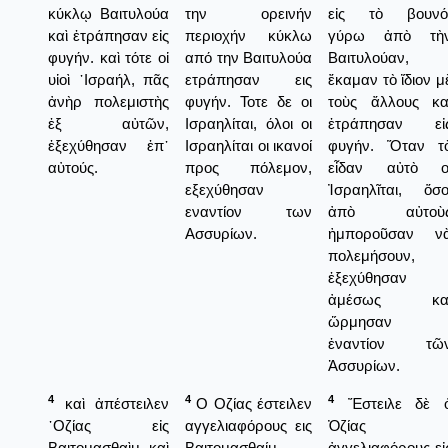
κύκλῳ Βαιτυλούα
την ορεινήν
εἰς τὸ βουνό
καὶ ἐτράπησαν εἰς
περιοχήν κύκλω
γύρω ἀπὸ τὴ
φυγήν. καὶ τότε οἱ
από την Βαιτυλούα
Βαιτυλούαν,
υἱοὶ ᾿Ισραήλ, πᾶς
ετράπησαν εις
ἔκαμαν τὸ ἴδιον μ
ἀνὴρ πολεμιστὴς
φυγήν. Τοτε δε οι
τοὺς ἄλλους κα
ἐξ αὐτῶν,
Ισραηλίται, όλοι οι
ἐτράπησαν εἰ
ἐξεχύθησαν ἐπ᾿
Ισραηλίται οι ικανοί
φυγήν. Ὅταν τ
αὐτούς.
προς πόλεμον,
εἶδαν αὐτὸ ο
εξεχύθησαν
Ἰσραηλῖται, ὅσο
εναντίον των
ἀπὸ αὐτοὺ
Ασσυρίων.
ἠμποροῦσαν ν
πολεμήσουν,
ἐξεχύθησαν
ἀμέσως κα
ὥρμησαν
ἐναντίον τῶ
Ἀσσυρίων.
4
4
4
καὶ ἀπέστειλεν
Ο Οζίας έστειλεν
Ἔστειλε δὲ 
᾿Οζίας εἰς
αγγελιαφόρους εις
Ὀζίας
Βαιτομασθαὶμ καὶ
Βαιτομασθαίμ,
ἀγγελιαφόρους εἰ