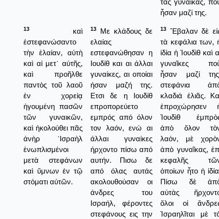
τὰς γυναῖκας, πο
ἦσαν μαζί της.
13
13
13
καὶ
Με κλάδους δε
Ἔβαλαν δὲ εἰ
ἐστεφανώσαντο
ελαίας
τὰ κεφάλια των, 
τὴν ἐλαίαν, αὐτὴ
εστεφανώθησαν η
ἰδία ἡ Ἰουδὶθ καὶ α
καὶ αἱ μετ᾿ αὐτῆς,
Ιουδίθ και αι άλλαι
γυναῖκες πο
καὶ προῆλθε
γυναίκες, αι οποίαι
ἦσαν μαζί της
παντὸς τοῦ λαοῦ
ήσαν μαζή της.
στεφάνια ἀπ
ἐν χορείᾳ
Ετσι δε η Ιουδίθ
κλαδιά ἐλιᾶς. Κα
ἡγουμένη πασῶν
επροπορεύετο
ἐπροχώρησεν 
τῶν γυναικῶν,
εμπρός από όλον
Ἰουδὶθ ἐμπρὸ
καὶ ἠκολούθει πᾶς
τον λαόν, ενώ αι
ἀπὸ ὅλον τὸ
ἀνὴρ ᾿Ισραὴλ
άλλαι γυναίκες
λαόν, μὲ χορὸ
ἐνωπλισμένοι
ήρχοντο πίσω από
ἀπὸ γυναῖκας, ἐπ
μετὰ στεφάνων
αυτήν. Πισω δε
κεφαλῆς τῶ
καὶ ὕμνων ἐν τῷ
από όλας αυτάς
ὁποίων ἦτο ἡ ἰδία
στόματι αὐτῶν.
ακολουθούσαν οι
Πίσω δὲ ἀπ
άνδρες του
αὐτὰς ἤρχοντ
Ισραήλ, φέροντες
ὅλοι οἱ ἄνδρε
στεφάνους εις την
Ἰσραηλῖται μὲ τ