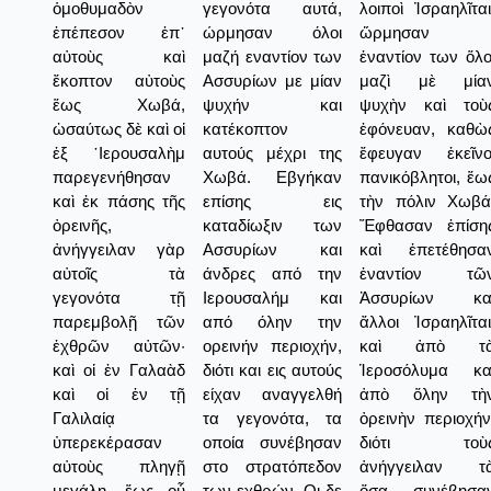
ὁμοθυμαδὸν
γεγονότα αυτά,
λοιποὶ Ἰσραηλῖται
ἐπέπεσον ἐπ᾿
ώρμησαν όλοι
ὥρμησαν
αὐτοὺς καὶ
μαζή εναντίον των
ἐναντίον των ὅλο
ἔκοπτον αὐτοὺς
Ασσυρίων με μίαν
μαζὶ μὲ μία
ἕως Χωβά,
ψυχήν και
ψυχὴν καὶ τοὺ
ὡσαύτως δὲ καὶ οἱ
κατέκοπτον
ἐφόνευαν, καθὼ
ἐξ ῾Ιερουσαλὴμ
αυτούς μέχρι της
ἔφευγαν ἐκεῖνο
παρεγενήθησαν
Χωβά. Εβγήκαν
πανικόβλητοι, ἕω
καὶ ἐκ πάσης τῆς
επίσης εις
τὴν πόλιν Χωβά
ὀρεινῆς,
καταδίωξιν των
Ἔφθασαν ἐπίση
ἀνήγγειλαν γὰρ
Ασσυρίων και
καὶ ἐπετέθησα
αὐτοῖς τὰ
άνδρες από την
ἐναντίον τῶ
γεγονότα τῇ
Ιερουσαλήμ και
Ἀσσυρίων κα
παρεμβολῇ τῶν
από όλην την
ἄλλοι Ἰσραηλῖται
ἐχθρῶν αὐτῶν·
ορεινήν περιοχήν,
καὶ ἀπὸ τ
καὶ οἱ ἐν Γαλαὰδ
διότι και εις αυτούς
Ἱεροσόλυμα κα
καὶ οἱ ἐν τῇ
είχαν αναγγελθή
ἀπὸ ὅλην τὴ
Γαλιλαίᾳ
τα γεγονότα, τα
ὀρεινὴν περιοχήν
ὑπερεκέρασαν
οποία συνέβησαν
διότι τοὺ
αὐτοὺς πληγῇ
στο στρατόπεδον
ἀνήγγειλαν τ
μεγάλῃ, ἕως οὗ
των εχθρών. Οι δε
ὅσα συνέβησα