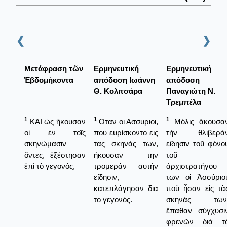
❮
❯
Μετάφραση τῶν
Ερμηνευτική
Ερμηνευτική
Ἑβδομήκοντα
απόδοση Ιωάννη
απόδοση
Θ. Κολιτσάρα
Παναγιώτη Ν.
Τρεμπέλα
1
1
1
ΚΑΙ ὡς ἤκουσαν
Οταν οι Ασσυριοι,
Μόλις ἄκουσα
οἱ ἐν τοῖς
που ευρίσκοντο εις
τὴν θλιβερὰ
σκηνώμασιν
τας σκηνάς των,
εἴδησιν τοῦ φόνο
ὄντες, ἐξέστησαν
ήκουσαν την
τοῦ
ἐπὶ τὸ γεγονός,
τρομεράν αυτήν
ἀρχιστρατήγου
είδησιν,
των οἱ Ἀσσύριοι
κατεπλάγησαν δια
ποὺ ἦσαν εἰς τὰ
το γεγονός.
σκηνάς των
ἔπαθαν σύγχυσι
φρενῶν διὰ τ