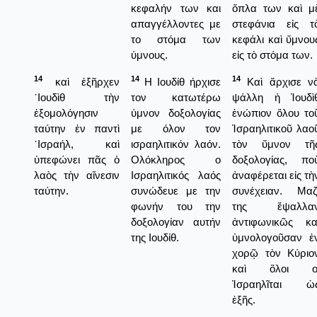
κεφαλήν των και
ὅπλα των καὶ μ
απαγγέλλοντες με
στεφάνια εἰς τ
το στόμα των
κεφάλι καὶ ὕμνου
ύμνους.
εἰς τὸ στόμα των.
14
14
14
καὶ ἐξῆρχεν
Η Ιουδίθ ήρχισε
Καὶ ἄρχισε ν
᾿Ιουδὶθ τὴν
τον κατωτέρω
ψάλλη ἡ Ἰουδὶ
ἐξομολόγησιν
ύμνον δοξολογίας
ἐνώπιον ὅλου το
ταύτην ἐν παντὶ
με όλον τον
Ἰσραηλιτικοῦ λαο
᾿Ισραήλ, καὶ
ισραηλιτικόν λαόν.
τὸν ὕμνον τῆ
ὑπεφώνει πᾶς ὁ
Ολόκληρος ο
δοξολογίας, πο
λαὸς τὴν αἴνεσιν
Ισραηλιτικός λαός
ἀναφέρεται εἰς τὴ
ταύτην.
συνώδευε με την
συνέχειαν. Μαζ
φωνήν του την
της ἔψαλλα
δοξολογίαν αυτήν
ἀντιφωνικῶς κα
της Ιουδίθ.
ὑμνολογοῦσαν ἐ
χορῷ τὸν Κύριο
καὶ ὅλοι ο
Ἰσραηλῖται ὡ
ἐξῆς.