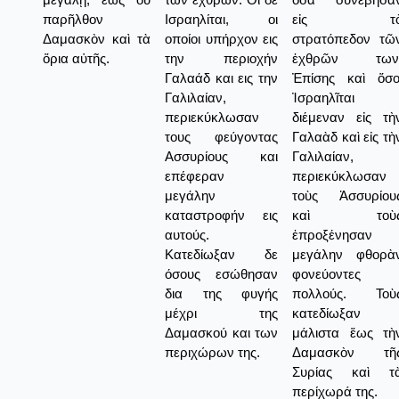
παρῆλθον
Ισραηλίται, οι
εἰς τ
Δαμασκὸν καὶ τὰ
οποίοι υπήρχον εις
στρατόπεδον τῶ
ὅρια αὐτῆς.
την περιοχήν
ἐχθρῶν των
Γαλαάδ και εις την
Ἐπίσης καὶ ὅσο
Γαλιλαίαν,
Ἰσραηλῖται
περιεκύκλωσαν
διέμεναν εἰς τὴ
τους φεύγοντας
Γαλαὰδ καὶ εἰς τὴ
Ασσυρίους και
Γαλιλαίαν,
επέφεραν
περιεκύκλωσαν
μεγάλην
τοὺς Ἀσσυρίου
καταστροφήν εις
καὶ τοὺ
αυτούς.
ἐπροξένησαν
Κατεδίωξαν δε
μεγάλην φθορὰ
όσους εσώθησαν
φονεύοντες
δια της φυγής
πολλούς. Τοὺ
μέχρι της
κατεδίωξαν
Δαμασκού και των
μάλιστα ἕως τὴ
περιχώρων της.
Δαμασκὸν τῆ
Συρίας καὶ τ
περίχωρά της.