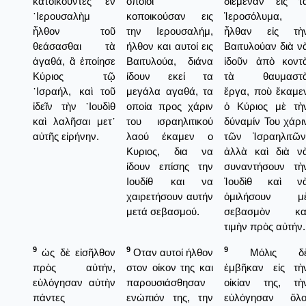
κατοικοῦντες ἐν
οποίοι
διέμεναν εἰς τ
῾Ιερουσαλὴμ
κοποικούσαν εις
Ἱεροσόλυμα,
ἦλθον τοῦ
την Ιερουσαλήμ,
ἦλθαν εἰς τὴ
θεάσασθαι τὰ
ήλθον και αυτοί εις
Βαιτυλούαν διὰ ν
ἀγαθά, ἃ ἐποίησε
Βαιτυλούα, διάνα
ἰδοῦν ἀπὸ κοντ
Κύριος τῷ
ίδουν εκεί τα
τὰ θαυμαστ
᾿Ισραήλ, καὶ τοῦ
μεγάλα αγαθά, τα
ἔργα, ποὺ ἔκαμε
ἰδεῖν τὴν ᾿Ιουδὶθ
οποία προς χάριν
ὁ Κύριος μὲ τὴ
καὶ λαλῆσαι μετ᾿
του ισραηλιτικού
δύναμίν Του χάρι
αὐτῆς εἰρήνην.
λαού έκαμεν ο
τῶν Ἰσραηλιτῶν
Κυριος, δια να
ἀλλὰ καὶ διὰ ν
ίδουν επίσης την
συναντήσουν τὴ
Ιουδίθ και να
Ἰουδὶθ καὶ ν
χαιρετήσουν αυτήν
ὁμιλήσουν μ
μετά σεβασμού.
σεβασμὸν κα
τιμὴν πρὸς αὐτήν.
9
9
9
ὡς δὲ εἰσῆλθον
Οταν αυτοί ήλθον
Μόλις δ
πρὸς αὐτήν,
στον οίκον της και
ἐμβῆκαν εἰς τὴ
εὐλόγησαν αὐτὴν
παρουσιάσθησαν
οἰκίαν της, τὴ
πάντες
ενώπιόν της, την
εὐλόγησαν ὅλο