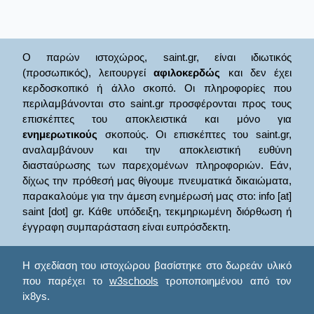
Ο παρών ιστοχώρος, saint.gr, είναι ιδιωτικός
(προσωπικός), λειτουργεί
αφιλοκερδώς
και δεν έχει
κερδοσκοπικό ή άλλο σκοπό. Οι πληροφορίες που
περιλαμβάνονται στο saint.gr προσφέρονται προς τους
επισκέπτες του αποκλειστικά και μόνο για
ενημερωτικούς
σκοπούς. Οι επισκέπτες του saint.gr,
αναλαμβάνουν και την αποκλειστική ευθύνη
διασταύρωσης των παρεχομένων πληροφοριών. Εάν,
δίχως την πρόθεσή μας θίγουμε πνευματικά δικαιώματα,
παρακαλούμε για την άμεση ενημέρωσή μας στο: info [at]
saint [dot] gr. Κάθε υπόδειξη, τεκμηριωμένη διόρθωση ή
έγγραφη συμπαράσταση είναι ευπρόσδεκτη.
Η σχεδίαση του ιστοχώρου βασίστηκε στο δωρεάν υλικό
που παρέχει το
w3schools
τροποποιημένου από τον
ix8ys.