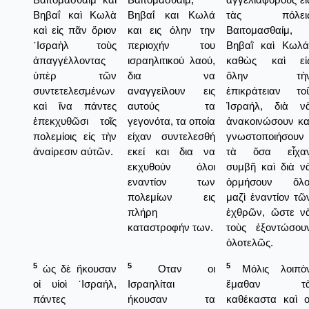
Βηβαΐ καὶ Κωλὰ
Βηβαΐ και Κωλά
τὰς πόλει
καὶ εἰς πᾶν ὅριον
και εις όλην την
Βαιτομασθαίμ,
᾿Ισραὴλ τοὺς
περιοχήν του
Βηβαῒ καὶ Κωλά
ἀπαγγέλλοντας
ισραηλιτικού λαού,
καθὼς καὶ εἰ
ὑπὲρ τῶν
δια να
ὅλην τὴ
συντετελεσμένων
αναγγείλουν εις
ἐπικράτειαν το
καὶ ἵνα πάντες
αυτούς τα
Ἰσραήλ, διὰ ν
ἐπεκχυθῶσι τοῖς
γεγονότα, τα οποία
ἀνακοινώσουν κα
πολεμίοις εἰς τὴν
είχαν συντελεσθή
γνωστοποιήσουν
ἀναίρεσιν αὐτῶν.
εκεί και δια να
τὰ ὅσα εἶχα
εκχυθούν όλοι
συμβῆ καὶ διὰ ν
εναντίον των
ὁρμήσουν ὅλο
πολεμίων εις
μαζὶ ἐναντίον τῶ
πλήρη
ἐχθρῶν, ὥστε ν
καταστροφήν των.
τοὺς ἐξοντώσου
ὁλοτελῶς.
5
5
5
ὡς δὲ ἤκουσαν
Οταν οι
Μόλις λοιπὸ
οἱ υἱοὶ ᾿Ισραήλ,
Ισραηλίται
ἔμαθαν τ
πάντες
ήκουσαν τα
καθέκαστα καὶ ο