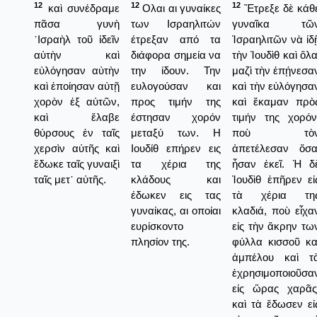
12
12
12
καὶ συνέδραμε
Ολαι αι γυναίκες
Ἔτρεξε δὲ κάθ
πᾶσα γυνὴ
των Ισραηλιτών
γυναῖκα τῶ
᾿Ισραὴλ τοῦ ἰδεῖν
έτρεξαν από τα
Ἰσραηλιτῶν νὰ ἰδ
αὐτὴν καὶ
διάφορα σημεία να
τὴν Ἰουδὶθ καὶ ὅλα
εὐλόγησαν αὐτὴν
την ίδουν. Την
μαζὶ τὴν ἐπῄνεσα
καὶ ἐποίησαν αὐτῇ
ευλογούσαν και
καὶ τὴν εὐλόγησα
χορὸν ἐξ αὐτῶν,
προς τιμήν της
καὶ ἔκαμαν πρὸ
καὶ ἔλαβε
έστησαν χορόν
τιμήν της χορόν
θύρσους ἐν ταῖς
μεταξύ των. Η
ποὺ τὸ
χερσὶν αὐτῆς καὶ
Ιουδίθ επήρεν εις
ἀπετέλεσαν ὅσα
ἔδωκε ταῖς γυναιξὶ
τα χέρια της
ἦσαν ἐκεῖ. Ἡ δ
ταῖς μετ᾿ αὐτῆς.
κλάδους και
Ἰουδὶθ ἐπῆρεν εἰ
έδωκεν εις τας
τὰ χέρια τη
γυναίκας, αι οποίαι
κλαδιά, ποὺ εἶχα
ευρίσκοντο
εἰς τὴν ἄκρην τω
πλησίον της.
φύλλα κισσοῦ κα
ἀμπέλου καὶ τ
ἐχρησιμοποιοῦσα
εἰς ὥρας χαρᾶς
καὶ τὰ ἔδωσεν εἰ