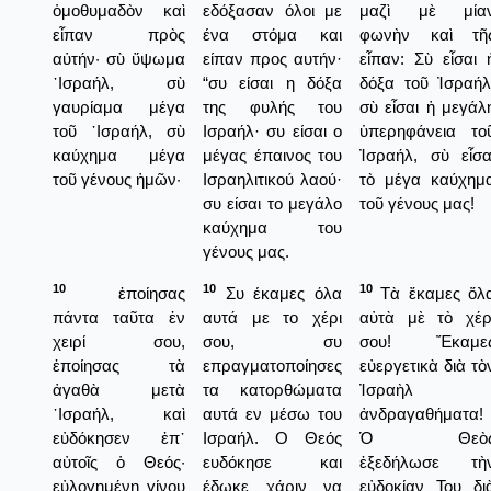
ὁμοθυμαδὸν καὶ
εδόξασαν όλοι με
μαζὶ μὲ μία
εἶπαν πρὸς
ένα στόμα και
φωνὴν καὶ τῆ
αὐτήν· σὺ ὕψωμα
είπαν προς αυτήν·
εἶπαν: Σὺ εἶσαι 
᾿Ισραήλ, σὺ
“συ είσαι η δόξα
δόξα τοῦ Ἰσραήλ
γαυρίαμα μέγα
της φυλής του
σὺ εἶσαι ἡ μεγάλ
τοῦ ᾿Ισραήλ, σὺ
Ισραήλ· συ είσαι ο
ὑπερηφάνεια το
καύχημα μέγα
μέγας έπαινος του
Ἰσραήλ, σὺ εἶσα
τοῦ γένους ἡμῶν·
Ισραηλιτικού λαού·
τὸ μέγα καύχημ
συ είσαι το μεγάλο
τοῦ γένους μας!
καύχημα του
γένους μας.
10
10
10
ἐποίησας
Συ έκαμες όλα
Τὰ ἔκαμες ὅλ
πάντα ταῦτα ἐν
αυτά με το χέρι
αὐτὰ μὲ τὸ χέρ
χειρί σου,
σου, συ
σου! Ἔκαμε
ἐποίησας τὰ
επραγματοποίησες
εὐεργετικὰ διὰ τὸ
ἀγαθὰ μετὰ
τα κατορθώματα
Ἰσραὴλ
᾿Ισραήλ, καὶ
αυτά εν μέσω του
ἀνδραγαθήματα!
εὐδόκησεν ἐπ᾿
Ισραήλ. Ο Θεός
Ὁ Θεὸ
αὐτοῖς ὁ Θεός·
ευδόκησε και
ἐξεδήλωσε τὴ
εὐλογημένη γίνου
έδωκε χάριν να
εὐδοκίαν Του δι