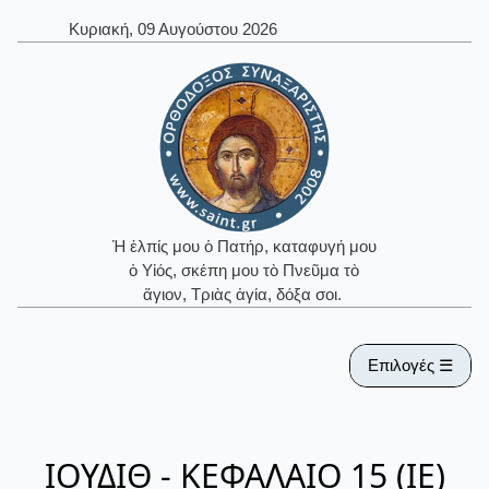
Κυριακή, 09 Αυγούστου 2026
Ἡ ἐλπίς μου ὁ Πατήρ, καταφυγή μου
ὁ Υἱός, σκέπη μου τὸ Πνεῦμα τὸ
ἅγιον, Τριὰς ἁγία, δόξα σοι.
Επιλογές ☰
ΙΟΥΔΙΘ - ΚΕΦΑΛΑΙΟ 15 (ΙΕ)