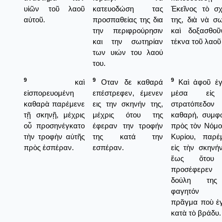
υἱῶν τοῦ λαοῦ
κατευοδώση τας
Ἐκεῖνος τὸ σχ
αὐτοῦ.
προσπαθείας της δια
της, διὰ νὰ σ
την περιφρούρησιν
καὶ δοξασθο
και την σωτηρίαν
τέκνα τοῦ λαοῦ
των υιών του λαού
του.
9
9
9
καὶ
Οταν δε καθαρά
Καὶ ἀφοῦ ἐγ
εἰσπορευομένη
επέστρεφεν, έμενεν
μέσα εἰς
καθαρὰ παρέμενε
εις την σκηνήν της,
στρατόπεδον
τῇ σκηνῇ, μέχρις
μέχρις ότου της
καθαρή, συμ
οὗ προσηνέγκατο
έφεραν την τροφήν
πρὸς τὸν Νόμο
τὴν τροφὴν αὐτῆς
της κατά την
Κυρίου, παρέ
πρὸς ἑσπέραν.
εσπέραν.
εἰς τὴν σκηνήν
ἕως ὅτου
προσέφερ
δούλη τη
φαγητόν 
πρᾶγμα ποὺ ἐγ
κατὰ τὸ βράδυ.