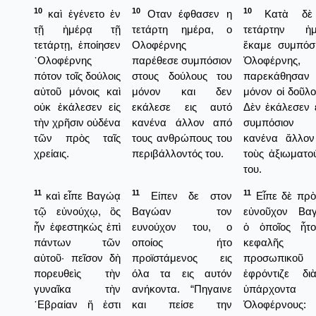
10
10
10
καὶ ἐγένετο ἐν
Οταν έφθασεν η
Κατὰ δὲ
τῇ ἡμέρᾳ τῇ
τετάρτη ημέρα, ο
τετάρτην ἡμ
τετάρτῃ, ἐποίησεν
Ολοφέρνης
ἔκαμε συμπόσ
᾿Ολοφέρνης
παρέθεσε συμπόσιον
Ὀλοφέρνης, 
πότον τοῖς δούλοις
στους δούλους του
παρεκάθησαν
αὐτοῦ μόνοις καὶ
μόνον και δεν
μόνον οἱ δοῦλο
οὐκ ἐκάλεσεν εἰς
εκάλεσε εις αυτό
Δὲν ἐκάλεσεν ε
τὴν χρῆσιν οὐδένα
κανένα άλλον από
συμπόσιον 
τῶν πρὸς ταῖς
τους ανθρώπους του
κανένα ἄλλο
χρείαις.
περιβάλλοντός του.
τοὺς ἀξιωματο
του.
11
11
11
καὶ εἶπε Βαγώᾳ
Είπεν δε στον
Εἶπε δὲ πρὸ
τῷ εὐνούχῳ, ὃς
Βαγώαν τον
εὐνοῦχον Βα
ἦν ἐφεστηκὼς ἐπὶ
ευνούχον του, ο
ὁ ὁποῖος ἦτ
πάντων τῶν
οποίος ήτο
κεφαλῆς 
αὐτοῦ· πεῖσον δὴ
προϊστάμενος εις
προσωπικοῦ
πορευθεὶς τὴν
όλα τα εις αυτόν
ἐφρόντιζε δ
γυναῖκα τὴν
ανήκοντα. “Πηγαινε
ὑπάρχοντα
῾Εβραίαν ἥ ἐστι
και πείσε την
Ὀλοφέρνους: