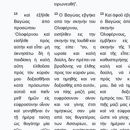
ειρωνευθή”.
13
13
13
καὶ ἐξῆλθε
Ο Βαγώας εβγήκε
Καὶ ἀφοῦ ἐβ
Βαγώας ἀπὸ
από την σκηνήν του
ὁ Βαγώας ἀπ
προσώπου
Ολοφέρνου,
σκηνὴν 
᾿Ολοφέρνου καὶ
εισήλθεν εις την
Ὀλοφέρνους,
εἰσῆλθε πρὸς
σκηνήν της Ιουδίθ και
ἐμβῆκεν εἰς
αὐτὴν καὶ εἶπε· μὴ
της είπε· “συ, η
σκηνὴν τῆς Ἰ
ὀκνησάτω δὴ ἡ
ωραία και καλή
καὶ τῆς εἶπ
παιδίσκη ἡ καλὴ
δούλη, δεν πρέπει να
καθυστερήσῃς 
αὕτη ἐλθοῦσα
βραδύνης να έλθης
καλὴ καὶ ὡ
πρὸς τὸν κύριόν
προς τον κύριόν μου,
δούλη, νὰ ἔ
μου δοξασθῆναι
να τιμηθής και να
πρὸς τὸν κύ
κατὰ πρόσωπον
δοξασθής από αυτόν,
μου, διὰ νὰ τι
αὐτοῦ καὶ πιεῖν
να πίης μαζή μας
καὶ δοξα
μεθ᾿ ἡμῶν εἰς
ευφρόσυνον οίνον
ἐμπρός του. Ἔ
εὐφροσύνην οἶνον
και να γίνης έτσι
πιῇς μαζί μας 
καὶ γενηθῆναι ἐν
τιμητικώς σαν μία
καὶ νὰ εὐφρα
τῇ ἡμέρᾳ ταύτῃ
από τας θυγατέρας
ὥστε νὰ γίνῃς
ὡς θυγάτηρ μία
των Ασσυρίων, αι
τὴν ἡμέραν 
τῶν υἱῶν
οποίαι ευρίσκονται
σὰν μία κόρ