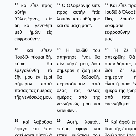
17
17
17
καὶ εἶπε πρὸς
Ο Ολοφέρνης είπε
Καὶ εἶπε πρὸ
αὐτὴν
προς αυτήν· “πίε
Ἰουδὶθ ὁ Ὀλοφέ
᾿Ολοφέρνης· πίε
λοιπόν, και ευθύμησε
Πιὲς λοιπὸν
δὴ καὶ γενήθητι
και συ μαζή μας”.
δοκίμασε
μεθ᾿ ἡμῶν εἰς
εὐφροσύνην 
εὐφροσύνην.
μας!
18
18
18
καὶ εἶπεν
Η Ιουδίθ του
Ἡ δὲ Ἰο
᾿Ιουδίθ· πίομαι δή,
απήντησε· “ναι, θα
ἀπεκρίθη: Θ
κύριε, ὅτι
πίω κύριέ μου, διότι
ὁπωσδήποτε, κ
ἐμεγαλύνθη τὸ
σήμερον η ζωη μου
διότι δι’ ἐ
ζῆν μου ἐν ἐμοὶ
θα δοξασθή,
σημερινὴ ἡ
σήμερον παρὰ
περισσότερον από
εἶναι ἡ ποιὸ ἔ
πάσας τὰς ἡμέρας
όλας τας άλλας
ἡμέρα τῆς ζωῆς
τῆς γενέσεώς μου.
ημέρας από της
ἀπὸ τότε
γεννήσεώς μου και
ἐγεννήθηκα.
εντεύθεν”.
19
19
19
καὶ λαβοῦσα
Αυτή, λοιπόν,
Καὶ ἀφοῦ ἐ
ἔφαγε καὶ ἔπιε
επήρε, έφαγε και
ὅσα τῆς ἐτοίμα
κατέναντι αὐτοῦ ἃ
έπιεν ενώπιον του
δούλη της ἔφαγ