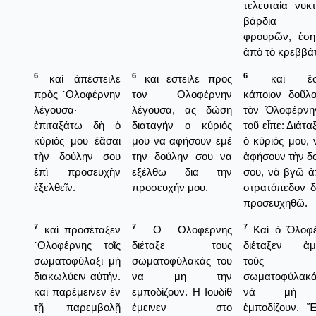
τελευταία νυκτ
βάρδια 
φρουρῶν, ἐσ
ἀπὸ τὸ κρεββάτ
6
6
6
καὶ ἀπέστειλε
και έστειλε προς
καὶ ἔστε
πρὸς ᾿Ολοφέρνην
τον Ολοφέρνην
κάποιον δοῦλο
λέγουσα·
λέγουσα, ας δώση
τὸν Ὀλοφέρνη
ἐπιταξάτω δὴ ὁ
διαταγήν ο κύριός
τοῦ εἶπε: Διάτα
κύριός μου ἐᾶσαι
μου να αφήσουν εμέ
ὁ κύριός μου, 
τὴν δούλην σου
την δούλην σου να
ἀφήσουν τὴν δ
ἐπὶ προσευχὴν
εξέλθω δια την
σου, νὰ βγῶ ἀ
ἐξελθεῖν.
προσευχήν μου.
στρατόπεδον δ
προσευχηθῶ.
7
7
7
καὶ προσέταξεν
Ο Ολοφέρνης
Καὶ ὁ Ὀλοφέ
᾿Ολοφέρνης τοῖς
διέταξε τους
διέταξεν ἀμ
σωματοφύλαξι μὴ
σωματοφύλακάς του
τοὺς
διακωλύειν αὐτήν.
να μη την
σωματοφύλακά
καὶ παρέμεινεν ἐν
εμποδίζουν. Η Ιουδίθ
νὰ μὴ 
τῇ παρεμβολῇ
έμεινεν στο
ἐμποδίζουν. Ἔ