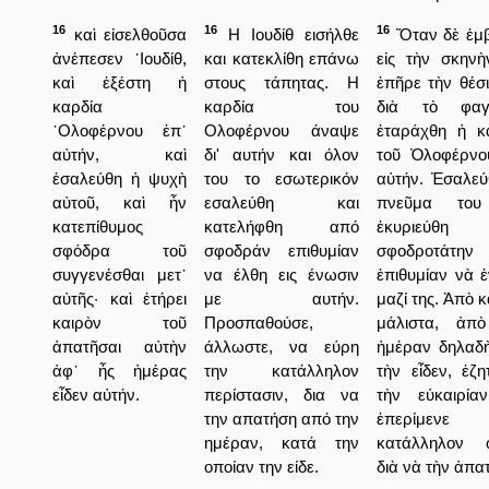
16
16
16
καὶ εἰσελθοῦσα
Η Ιουδίθ εισήλθε
Ὅταν δὲ ἐμ
ἀνέπεσεν ᾿Ιουδίθ,
και κατεκλίθη επάνω
εἰς τὴν σκηνὴ
καὶ ἐξέστη ἡ
στους τάπητας. Η
ἐπῆρε τὴν θέσι
καρδία
καρδία του
διὰ τὸ φαγη
᾿Ολοφέρνου ἐπ᾿
Ολοφέρνου άναψε
ἐταράχθη ἡ κ
αὐτήν, καὶ
δι' αυτήν και όλον
τοῦ Ὀλοφέρνου
ἐσαλεύθη ἡ ψυχὴ
του το εσωτερικόν
αὐτήν. Ἐσαλεύ
αὐτοῦ, καὶ ἦν
εσαλεύθη και
πνεῦμα του
κατεπίθυμος
κατελήφθη από
ἐκυριεύθη
σφόδρα τοῦ
σφοδράν επιθυμίαν
σφοδροτάτην
συγγενέσθαι μετ᾿
να έλθη εις ένωσιν
ἐπιθυμίαν νὰ 
αὐτῆς· καὶ ἐτήρει
με αυτήν.
μαζί της. Ἀπὸ 
καιρὸν τοῦ
Προσπαθούσε,
μάλιστα, ἀπ
ἀπατῆσαι αὐτὴν
άλλωστε, να εύρη
ἡμέραν δηλαδ
ἀφ᾿ ἧς ἡμέρας
την κατάλληλον
τὴν εἶδεν, ἐζη
εἶδεν αὐτήν.
περίστασιν, δια να
τὴν εὐκαιρία
την απατήση από την
ἐπερίμενε
ημέραν, κατά την
κατάλληλον 
οποίαν την είδε.
διὰ νὰ τὴν ἀπα