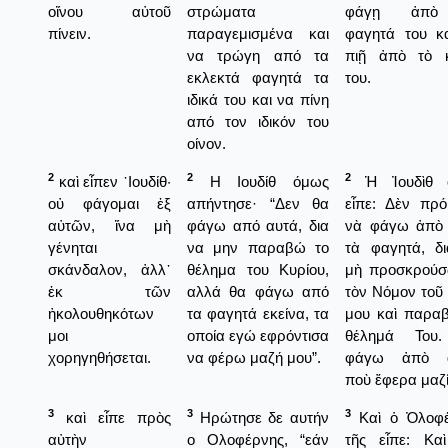
οἴνου αὐτοῦ
στρώματα
φάγῃ ἀπὸ
πίνειν.
παραγεμισμένα και
φαγητά του κ
να τρώγη από τα
πιῇ ἀπὸ τὸ 
εκλεκτά φαγητά τα
του.
ιδικά του και να πίνη
από τον ιδικόν του
οίνον.
2
2
2
καὶ εἶπεν ᾿Ιουδίθ·
Η Ιουδίθ όμως
Ἡ Ἰουδὶθ 
οὐ φάγομαι ἐξ
απήντησε· “Δεν θα
εἶπε: Δὲν πρόκ
αὐτῶν, ἵνα μὴ
φάγω από αυτά, δια
νὰ φάγω ἀπὸ
γένηται
να μην παραβώ το
τὰ φαγητά, δ
σκάνδαλον, ἀλλ᾿
θέλημα του Κυρίου,
μὴ προσκρούσ
ἐκ τῶν
αλλά θα φάγω από
τὸν Νόμον τοῦ
ἠκολουθηκότων
τα φαγητά εκείνα, τα
μου καὶ παρα
μοι
οποία εγώ εφρόντισα
θέλημά Του
χορηγηθήσεται.
να φέρω μαζή μου”.
φάγω ἀπὸ α
ποὺ ἔφερα μαζί
3
3
3
καὶ εἶπε πρὸς
Ηρώτησε δε αυτήν
Καὶ ὁ Ὀλοφέ
αὐτὴν
ο Ολοφέρνης, “εάν
τῆς εἶπε: Κα