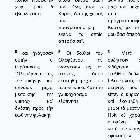
χειρί μου ἃ
μου, έως ότου ο
μαζί μου, μέχρ
ἐβουλεύσατο.
Κυριος δια της χειρός
ποὺ 
μου
πραγματοποι
πραγματοποιήση
Κύριος μὲ τὸ
εκείνα τα οποία
μου ὅσα ἀπεφά
απεφάσισε”.
5
5
5
καὶ ἠγάγοσαν
Οι δούλοι του
Μετὰ 
αὐτὴν οἱ
Ολοφέρνου την
συζήτησιν α
θεράποντες
ωδήγησαν εις την
ὠδήγησαν
᾿Ολοφέρνου εἰς
σκηνήν, όπου
Ἰουδὶθ οἱ δοῦλ
τὴν σκηνήν, καὶ
εκοιμήθη μέχρι του
Ὀλοφέρνους εἰ
ὕπνωσε μέχρι
μεσονυκτίου. Κατά το
σκηνήν, ποὺ
μεσούσης τῆς
γλυκοχάραμα
εἶπεν ὁ κύριός
νυκτός· καὶ
εξύπνησε
καὶ ἐκοιμήθη
ἀνέστη πρὸς τὴν
μέχρι τὰ μεσάν
ἑωθινὴν φυλακήν,
Πρὶν δὲ χαρ
ἑπομένη ἡμ
κατὰ τὴν ὥρα
ἐφύλασσε