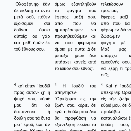
᾿Ολοφέρνης· ἐὰν
όμως εξαντληθούν
τελειώσου
δὲ ἐκλίπῃ τὰ ὄντα
τα φαγητά που
τρόφιμα,
μετὰ σοῦ, πόθεν
έφερες μαζή σου,
ἔφερες μαζί
ἐξοίσομέν σοι
από που θα
ἀπὸ ποῦ θὰ
δοῦναι ὅμοια
ημπορέσωμεν να
φέρωμεν διὰ ν
αὐτοῖς; οὐ γάρ
προμηθευθώμεν και
δώσωμεν 
ἐστι μεθ᾿ ἡμῶν ἐκ
να σου φέρωμεν
φαγητὰ μὲ α
τοῦ ἔθνους σου.
όμοια με αυτά; Διότι
Μαζί μας
μεταξύ ημών δεν
ὑπάρχει κα
υπάρχει κανείς από
ὁμοεθνής σου
το ιδικόν σου έθνος”.
νὰ ξέρῃ τί τρ
σεῖς.
4
4
4
καὶ εἶπεν ᾿Ιουδὶθ
Η Ιουδίθ του
Καὶ ἡ Ἰουδὶ
πρὸς αὐτόν· ζῇ ἡ
απήντησεν·
ἀπεκρίθη: Ὁρκί
ψυχή σου, κύριέ
“Ορκίζομαι εις την
εἰς τὴν ζωήν
μου, ὅτι οὐ
ζωήν σου, κύριε, ότι
κύριέ μου, ὅτι 
δαπανήσει ἡ
εγώ η δούλη σου δεν
προλάβω
δούλη σου τὰ ὄντα
θα προφθάση να
καταναλώσω ἐ
μετ᾿ ἐμοῦ, ἕως ἂν
εξαντλήση εκείνα τα
δούλη σου
ποιήσῃ Κύριος ἐν
οποία έφερα μαζή
φαγητά, ποὺ 