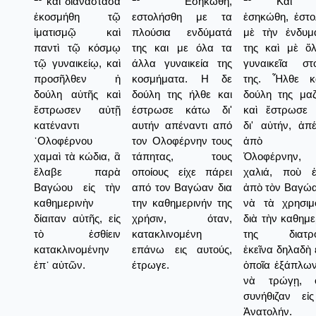
καὶ διαναστᾶσα
Εσηκώθη,
Καὶ ἀ
ἐκοσμήθη τῷ
εστολήσθη με τα
ἐσηκώθη, ἐστο
ἱματισμῷ καὶ
πλούσια ενδύματά
μὲ τὴν ἐνδυμ
παντὶ τῷ κόσμῳ
της και με όλα τα
της καὶ μὲ ὅ
τῷ γυναικείῳ, καὶ
άλλα γυναικεία της
γυναικεῖα στο
προσῆλθεν ἡ
κοσμήματα. Η δε
της. Ἦλθε κ
δούλη αὐτῆς καὶ
δούλη της ήλθε και
δούλη της μαζ
ἔστρωσεν αὐτῇ
έστρωσε κάτω δι'
καὶ ἔστρωσε
κατέναντι
αυτήν απέναντι από
δι' αὐτήν, ἀπέ
᾿Ολοφέρνου
τον Ολοφέρνην τους
ἀπὸ τ
χαμαὶ τὰ κώδια, ἃ
τάπητας, τους
Ὀλοφέρνην
ἔλαβε παρὰ
οποίους είχε πάρει
χαλιά, ποὺ 
Βαγώου εἰς τὴν
από τον Βαγώαν δια
ἀπὸ τὸν Βαγώα
καθημερινὴν
την καθημερινήν της
νὰ τὰ χρησιμ
δίαιταν αὐτῆς, εἰς
χρήσιν, όταν,
διὰ τὴν καθημε
τὸ ἐσθίειν
κατακλινομένη
της διατρο
κατακλινομένην
επάνω εις αυτούς,
ἐκεῖνα δηλαδὴ 
ἐπ᾿ αὐτῶν.
έτρωγε.
ὁποῖα ἑξάπλων
νὰ τρώγῃ, 
συνήθιζαν εἰ
Ἀνατολήν.