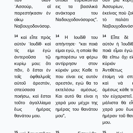
᾿Ασσούρ, αἳ
εις τα βασιλικά
Ἀσσυρίων,
παρεστήκασιν ἐν
ανάκτορα του
ἐκείνας ποὺ ζο
οἴκῳ
Ναδουχοδονόσορος”.
τὸ παλάτι
Ναβουχοδονόσορ.
Ναβουχοδονόσ
14
14
14
καὶ εἶπε πρὸς
Η Ιουδίθ του
Εἶπε δὲ 
αὐτὸν ᾿Ιουδίθ· καὶ
απήντησε· “και ποιά
αὐτὸν ἡ Ἰουδίθ
τίς εἰμι ἐγὼ
είμαι εγώ, η οποία θα
ποιὰ εἶμαι ἐγώ
ἀντεροῦσα τῷ
ημπορέσω να φέρω
θὰ εἴπω ὄχι εἰ
κυρίῳ μου; ὅτι
αντίρρησιν στον
κύριόν μ
πᾶν, ὃ ἔσται ἐν
κύριόν μου; Καθε τι
Ἀντιθέτως ε
τοῖς ὀφθαλμοῖς
που είναι εις αυτόν
ἑτοίμη νὰ σ
αὐτοῦ ἀρεστόν,
αρεστόν, εγώ θα το
καὶ νὰ κ
σπεύσασα
εκτελέσω αμέσως.
ἀμέσως κάθε τι
ποιήσω, καὶ ἔσται
Και αυτό θα είναι η
τὸν εὐχαριστεῖ
τοῦτο ἀγαλλίαμα
χαρά μου μέχρι της
μάλιστα θὰ εἶ
ἕως ἡμέρας
ημέρας του θανάτου
χαρά μου ἕω
θανάτου μου.
μου”,
ἡμέραν τοῦ θα
μου.
15
15
15