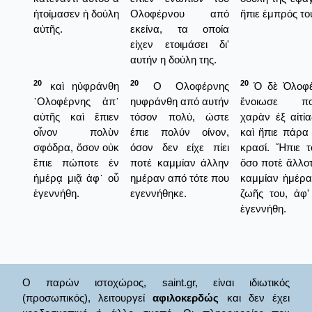
ἡτοίμασεν ἡ δούλη
Ολοφέρνου από
ἤπιε ἐμπρός το
αὐτῆς.
εκείνα, τα οποία
είχεν ετοιμάσει δι'
αυτήν η δούλη της.
20
20
20
καὶ ηὐφράνθη
Ο Ολοφέρνης
Ὁ δὲ Ὀλοφέ
᾿Ολοφέρνης ἀπ᾿
ηυφράνθη από αυτήν
ἔνοιωσε πο
αὐτῆς καὶ ἔπιεν
τόσον πολύ, ώστε
χαρὰν ἐξ αἰτία
οἶνον πολὺν
έπιε πολύν οίνον,
καὶ ἤπιε πάρα
σφόδρα, ὅσον οὐκ
όσον δεν είχε πίει
κρασί. Ἤπιε τ
ἔπιε πώποτε ἐν
ποτέ καμμίαν άλλην
ὄσο ποτὲ ἄλλοτ
ἡμέρᾳ μιᾷ ἀφ᾿ οὗ
ημέραν από τότε που
καμμίαν ἡμέρα
ἐγεννήθη.
εγεννήθηκε.
ζωῆς του, ἀφ'
ἐγεννήθη.
Ο παρών ιστοχώρος, saint.gr, είναι ιδιωτικός
(προσωπικός), λειτουργεί
αφιλοκερδώς
και δεν έχει