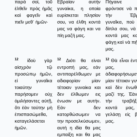
παρὰ σοί, τοῦ
Εβραίαν αυτήν
Πήγαινε 
ἐλθεῖν πρὸς ἡμᾶς
γυναίκα, η οποία
φρόντισε νὰ π
καὶ φαγεῖν καὶ
ευρίσκεται πλησίον
τὴν Ἑβρα
πιεῖν μεθ᾿ ἡμῶν·
σου, να έλθη κοντά
γυναῖκα, ποὺ 
μας να φάγη και να
δίπλα σου, νὰ
πίη μαζή μας.
κοντά μας κ
φάγῃ καὶ νὰ πι
μας.
12
12
12
ἰδοὺ γὰρ
Διότι θα είναι
Θὰ εἶναι ἐν
αἰσχρὸν τῷ
εντροπή μας, εάν
μας, 
προσώπῳ ἡμῶν,
αντιπαρέλθωμεν με
ἀδιαφορήσωμε
εἰ γυναῖκα
αδιαφορίαν μίαν
μίαν τέτοιαν γ
τοιαύτην
τέτοιαν γυναίκα και
καὶ δὲν ἐνω
παρήσομεν οὐχ
δεν έλθωμεν εις
μαζί της. Ἐὰ
ὁμιλήσαντες αὐτῇ,
ένωσιν με αυτήν.
τὴν τραβήξ
ὅτι ἐὰν ταύτην μὴ
Εάν δεν
κοντά μας
ἐπισπασώμεθα,
κατορθώσωμεν να
γελάσῃ εἰς 
καταγελάσεται
την προσελκύσωμεν,
μας.
ἡμῶν.
αυτή η ιδία θα μας
εμπαίξη και θα μας