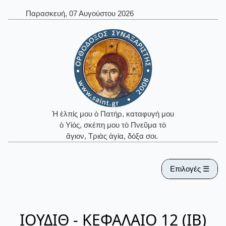
Παρασκευή, 07 Αυγούστου 2026
Ἡ ἐλπίς μου ὁ Πατήρ, καταφυγή μου
ὁ Υἱός, σκέπη μου τὸ Πνεῦμα τὸ
ἅγιον, Τριὰς ἁγία, δόξα σοι.
Επιλογές ☰
ΙΟΥΔΙΘ - ΚΕΦΑΛΑΙΟ 12 (ΙΒ)