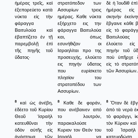
ἡμέρας τρεῖς, καὶ
στρατόπεδον των
δὲ ἡ Ἰουδὶθ ἐπὶ
ἐξεπορεύετο κατὰ
Ασσυρίων τρεις
ἡμέρας εἰς
νύκτα εἰς τὴν
ημέρας. Καθε νύκτα
σκηνὴν ἐκείνη
φάραγγα
εξήρχετο εις την
ἔβγαινε κάθε 
Βαιτυλούα καὶ
φάραγγα Βαιτυλούα
εἰς τὸ φαράγγ
ἐβαπτίζετο ἐν τῇ
και, όπως
Βαιτυλούας
παρεμβολῇ ἐπὶ
εσυνήθιζαν οι
ἐλούετο εἰς
τῆς πηγῆς τοῦ
Ισραηλίται προ της
πηγὴν τοῦ ὕδ
ὕδατος·
προσευχής, ελούετο
ποὺ ὑπῆρχε 
εις πηγήν ύδατος
εἰς τὸ στρατό
που ευρίσκετο
τῶν Ἀσσυρίων.
πλησίον του
στρατοπέδου των
Ασσυρίων.
8
8
8
καὶ ὡς ἀνέβη,
Καθε δε φοράν,
Ὅταν δὲ ἔβγ
ἐδέετο τοῦ Κυρίου
που ανέβαινεν από
ἀπὸ τὰ νερὰ ἐκ
Θεοῦ ᾿Ισραὴλ
το λουτρόν,
τὸ φαράγγι, ἱκ
κατευθῦναι τὴν
παρακαλούσε
τὸν Κύριον καὶ
ὁδὸν αὐτῆς εἰς
Κυριον τον Θεόν του
τοῦ Ἰσραὴ
ἀνάστημα τῶν
Ισραήλ να
κατευοδώσῃ