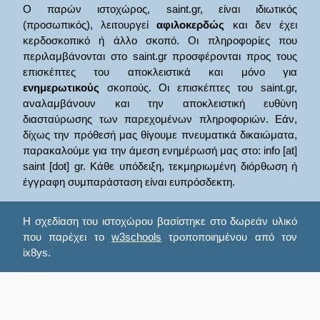
Ο παρών ιστοχώρος, saint.gr, είναι ιδιωτικός
(προσωπικός), λειτουργεί
αφιλοκερδώς
και δεν έχει
κερδοσκοπικό ή άλλο σκοπό. Οι πληροφορίες που
περιλαμβάνονται στο saint.gr προσφέρονται προς τους
επισκέπτες του αποκλειστικά και μόνο για
ενημερωτικούς
σκοπούς. Οι επισκέπτες του saint.gr,
αναλαμβάνουν και την αποκλειστική ευθύνη
διασταύρωσης των παρεχομένων πληροφοριών. Εάν,
δίχως την πρόθεσή μας θίγουμε πνευματικά δικαιώματα,
παρακαλούμε για την άμεση ενημέρωσή μας στο: info [at]
saint [dot] gr. Κάθε υπόδειξη, τεκμηριωμένη διόρθωση ή
έγγραφη συμπαράσταση είναι ευπρόσδεκτη.
Η σχεδίαση του ιστοχώρου βασίστηκε στο δωρεάν υλικό
που παρέχει το
w3schools
τροποποιημένου από τον
ix8ys.