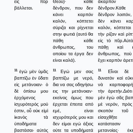
εἰς πῦρ
Θεού)· κάθε
ἄκαρπον
βάλλεται.
δένδρον, που δεν
δένδρον.Κάθε
κάνει καρπόν
δὲνδρον λοιπόν,
καλόν, κόπτετει
δὲν κάνει κα
σύριζα και ρίχνεται
καλόν, κόπτεται
στην φωτιά (αυτό θα
τὴν ρίζαν καὶ ρίπ
πάθη κάθε
εἰς τὸ πῦρ.Αὐτ
άνθρωπος, του
πάθῃ καὶ κ
οποίου τα έργα δεν
ἄνθρωπος, ποὺ
είναι καλά).
ἔχει καρπὸν ἀρετ
11
11
11
ἐγὼ μὲν ὑμᾶς
Εγώ μεν σας
Εἶναι δὲ 
βαπτίζω ἐν ὕδατι
βαπτίζω με νερό,
δυνατὸν καὶ εὔκ
εἰς μετάνοιαν· ὁ
δια να σας οδηγήσω
νὰ καρποφορή
δὲ ὀπίσω μου
εις την μετάνοιαν·
τὴν ἀρετήν.Διότι
ἐρχόμενος
εκείνος όμως που
μὲν ἑγὼ σᾶς βαπ
ἰσχυρότερός μού
έρχεται έπειτα από
μὲ νερόν, πρὸς
ἐστιν, οὗ οὐκ εἰμὶ
εμέ, είναι
σκοπὸν τοῦ
ἱκανὸς τὰ
ισχυρότερός μου και
εἰσαχθῆτε 
ὑποδήματα
δεν είμαι εγώ άξιος
κατάστασιν
βαστάσαι· αὐτὸς
ούτε τα υποδήματά
μετανοίας· ἐκε