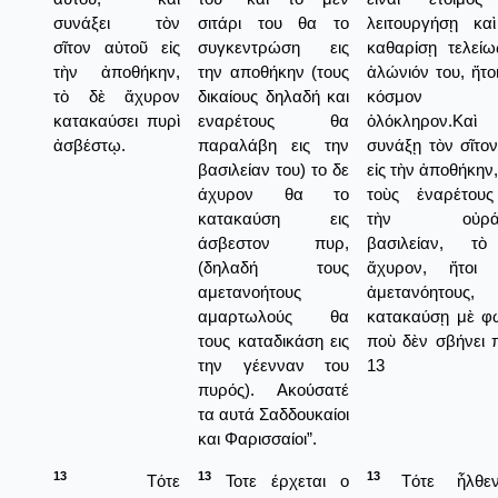
συνάξει τὸν
σιτάρι του θα το
λειτουργήσῃ κα
σῖτον αὐτοῦ εἰς
συγκεντρώση εις
καθαρίσῃ τελείω
τὴν ἀποθήκην,
την αποθήκην (τους
ἁλώνιόν του, ἤτο
τὸ δὲ ἄχυρον
δικαίους δηλαδή και
κόσμον
κατακαύσει πυρὶ
εναρέτους θα
ὁλόκληρον.Κα
ἀσβέστῳ.
παραλάβη εις την
συνάξῃ τὸν σῖτον
βασιλείαν του) το δε
εἰς τὴν ἀποθήκην,
άχυρον θα το
τοὺς ἐναρέτους
κατακαύση εις
τὴν οὐράν
άσβεστον πυρ,
βασιλείαν, τ
(δηλαδή τους
ἄχυρον, ἤτοι 
αμετανοήτους
ἀμετανόητους
αμαρτωλούς θα
κατακαύσῃ μὲ φω
τους καταδικάση εις
ποὺ δὲν σβήνει π
την γέενναν του
13
πυρός). Ακούσατέ
τα αυτά Σαδδουκαίοι
και Φαρισσαίοι”.
13
13
13
Τότε
Τοτε έρχεται ο
Τότε ἦλθε