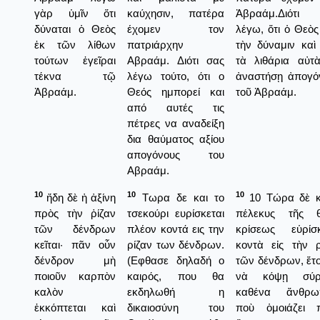
γὰρ ὑμῖν ὅτι
καύχησιν, πατέρα
Ἀβραάμ.Διότι
δύναται ὁ Θεὸς
έχομεν τον
λέγω, ὅτι ὁ Θεὸς
ἐκ τῶν λίθων
πατριάρχην
τὴν δύναμιν καὶ
τούτων ἐγεῖραι
Αβραάμ. Διότι σας
τὰ λιθάρια αὐτ
τέκνα τῷ
λέγω τούτο, ότι ο
ἀναστήσῃ ἀπογό
Ἀβραάμ.
Θεός ημπορεί και
τοῦ Ἀβραάμ.
από αυτές τις
πέτρες να αναδείξη
δια θαύματος αξίου
απογόνους του
Αβραάμ.
10
10
10
ἤδη δὲ ἡ ἀξίνη
Τωρα δε και το
10 Τώρα δὲ κ
πρὸς τὴν ῥίζαν
τσεκούρι ευρίσκεται
πέλεκυς τῆς θ
τῶν δένδρων
πλέον κοντά εις την
κρίσεως εὑρίσκ
κεῖται· πᾶν οὖν
ρίζαν των δένδρων.
κοντὰ εἰς τὴν ρ
δένδρον μὴ
(Εφθασε δηλαδή ο
τῶν δένδρων, ἕτο
ποιοῦν καρπὸν
καιρός, που θα
νὰ κόψῃ σύρρ
καλὸν
εκδηλωθή η
καθένα ἄνθρω
ἐκκόπτεται καὶ
δικαιοσύνη του
ποὺ ὁμοιάζει 