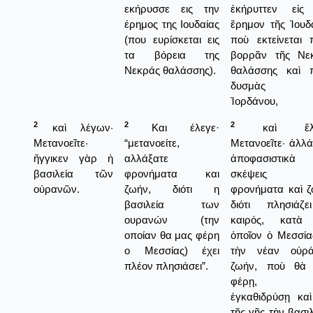
εκήρυσσε εις την
ἐκήρυττεν εἰς
έρημος της Ιουδαίας
ἔρημον τῆς Ἰουδα
(που ευρίσκεται εις
ποὺ εκτείνεται 
τα βόρεια της
βορρᾶν τῆς Νε
Νεκράς θαλάσσης).
θαλάσσης καὶ 
δυσμὰς τ
Ἰορδάνου,
2
2
2
καὶ λέγων·
Και έλεγε·
καὶ ἔλε
Μετανοεῖτε·
“μετανοείτε,
Μετανοεῖτε· ἀλλά
ἤγγικεν γὰρ ἡ
αλλάξατε
ἀποφασιστικὰ
βασιλεία τῶν
φρονήματα και
σκέψεις 
οὐρανῶν.
ζωήν, διότι η
φρονήματα καὶ ζ
βασιλεία των
διότι πλησιάζ
ουρανών (την
καιρός, κατὰ
οποίαν θα μας φέρη
ὁποῖον ὁ Μεσσία
ο Μεσσίας) έχει
τὴν νέαν οὐρά
πλέον πλησιάσει”.
ζωήν, ποὺ θὰ
φέρῃ, 
ἐγκαθιδρύσῃ καὶ
τῆς γῆς τὴν βασι