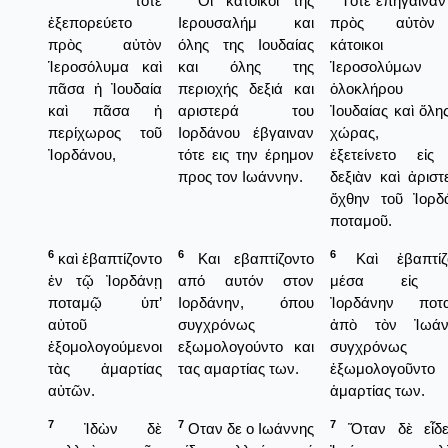
τότε
Οι κάτοικοι της
Τότε ἐπήγαιναν
ἐξεπορεύετο
Ιερουσαλήμ και
πρὸς αὐτὸν
πρὸς αὐτὸν
όλης της Ιουδαίας
κάτοικοι 
Ἱεροσόλυμα καὶ
και όλης της
Ἱεροσολύμων 
πᾶσα ἡ Ἰουδαία
περιοχής δεξιά και
ὁλοκλήρου 
καὶ πᾶσα ἡ
αριστερά του
Ἰουδαίας καὶ ὅλη
περίχωρος τοῦ
Ιορδάνου έβγαιναν
χώρας, π
Ἰορδάνου,
τότε εις την έρημον
ἐξετείνετο εἰς
προς τον Ιωάννην.
δεξιὰν καὶ ἀριστ
ὄχθην τοῦ Ἰορδ
ποταμοῦ.
6
6
6
καὶ ἐβαπτίζοντο
Και εβαπτίζοντο
Καὶ ἐβαπτίζ
ἐν τῷ Ἰορδάνῃ
από αυτόν στον
μέσα εἰς 
ποταμῷ ὑπ’
Ιορδάνην, όπου
Ἰορδάνην ποτ
αὐτοῦ
συγχρόνως
ἀπὸ τὸν Ἰωάν
ἐξομολογούμενοι
εξωμολογούντο και
συγχρόνως
τὰς ἁμαρτίας
τας αμαρτίας των.
ἐξωμολογοῦντο
αὐτῶν.
ἁμαρτίας των.
7
7
7
Ἰδὼν δὲ
Οταν δε ο Ιωάννης
Ὅταν δὲ εἶδ