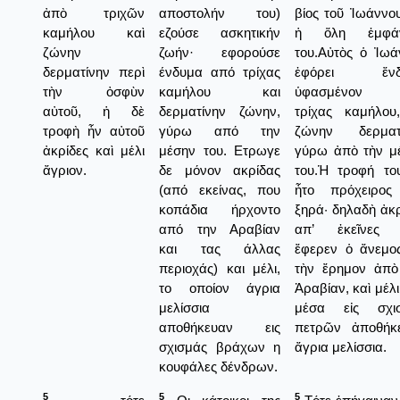
ἀπὸ τριχῶν
αποστολήν του)
βίος τοῦ Ἰωάννου
καμήλου καὶ
εζούσε ασκητικήν
ἡ ὅλη ἐμφάνι
ζώνην
ζωήν· εφορούσε
του.Αὐτὸς ὁ Ἰωά
δερματίνην περὶ
ένδυμα από τρίχας
ἐφόρει ἔνδ
τὴν ὀσφὺν
καμήλου και
ὑφασμένον 
αὐτοῦ, ἡ δὲ
δερματίνην ζώνην,
τρίχας καμήλου
τροφὴ ἦν αὐτοῦ
γύρω από την
ζώνην δερματ
ἀκρίδες καὶ μέλι
μέσην του. Ετρωγε
γύρω ἀπὸ τὴν μ
ἄγριον.
δε μόνον ακρίδας
του.Ἡ τροφή το
(από εκείνας, που
ἦτο πρόχειρος
κοπάδια ήρχοντο
ξηρά· δηλαδὴ ἀκρ
από την Αραβίαν
απ’ ἐκεῖνες 
και τας άλλας
ἔφερεν ὁ ἄνεμος
περιοχάς) και μέλι,
τὴν ἔρημον ἀπὸ
το οποίον άγρια
Ἀραβίαν, καὶ μέλ
μελίσσια
μέσα εἰς σχι
αποθήκευαν εις
πετρῶν ἀποθήκ
σχισμάς βράχων η
ἄγρια μελίσσια.
κουφάλες δένδρων.
5
5
5