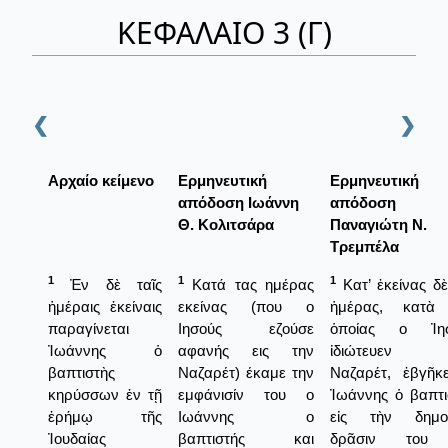
ΚΕΦΑΛΑΙΟ 3 (Γ)
❮
❯
Αρχαίο κείμενο
Ερμηνευτική
Ερμηνευτική
απόδοση Ιωάννη
απόδοση
Θ. Κολιτσάρα
Παναγιώτη Ν.
Τρεμπέλα
1
1
1
Ἐν δὲ ταῖς
Κατά τας ημέρας
Κατ’ ἐκείνας δὲ
ἡμέραις ἐκείναις
εκείνας (που ο
ἡμέρας, κατὰ
παραγίνεται
Ιησούς εζούσε
ὁποίας ο Ἰησ
Ἰωάννης ὁ
αφανής εις την
ἰδιώτευεν 
βαπτιστὴς
Ναζαρέτ) έκαμε την
Ναζαρέτ, ἐβγῆκ
κηρύσσων ἐν τῇ
εμφάνισίν του ο
Ἰωάννης ὁ βαπτι
ἐρήμῳ τῆς
Ιωάννης ο
εἰς τὴν δημο
Ἰουδαίας
βαπτιστής και
δρᾶσιν του 