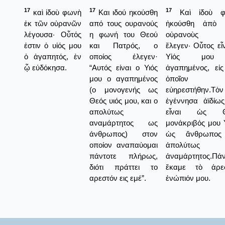
17
17
17
καὶ ἰδοὺ φωνὴ
Και ιδού ηκούσθη
Καὶ ἰδοὺ φ
ἐκ τῶν οὐρανῶν
από τους ουρανούς
ἠκούσθη ἀπὸ 
λέγουσα· Οὗτός
η φωνή του Θεού
οὐρανοὺς 
ἐστιν ὁ υἱός μου
και Πατρός, ο
ἔλεγεν· Οὗτος εἶ
ὁ ἀγαπητός, ἐν
οποίος έλεγεν·
Υἱός μου
ᾧ εὐδόκησα.
“Αυτός είναι ο Υιός
ἀγαπημένος, εἰς
μου ο αγαπημένος
ὁποῖον
(ο μονογενής ως
εὐηρεστήθην.Τὸν
Θεός υιός μου, και ο
ἐγέννησα ἀϊδίως
απολύτως
εἶναι ὡς Θ
αναμάρτητος ως
μονάκριβός μου Υ
άνθρωπος) στον
ὡς ἄνθρωπος
οποίον αναπαύομαι
ἀπολύτως
πάντοτε πλήρως,
ἀναμάρτητος.Πάν
διότι πράττει το
ἔκαμε τὸ ἀρε
αρεστόν εις εμέ”.
ἐνώπιόν μου.