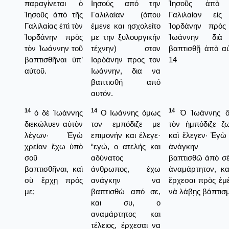
παραγίνεται ὁ
Ιησούς από την
Ἰησοῦς ἀπὸ 
Ἰησοῦς ἀπὸ τῆς
Γαλιλαίαν (όπου
Γαλιλαίαν εἰς
Γαλιλαίας ἐπὶ τὸν
έμενε και ησχολείτο
Ἰορδάνην πρὸς
Ἰορδάνην πρὸς
με την ξυλουργικήν
Ἰωάννην διὰ
τὸν Ἰωάννην τοῦ
τέχνην) στον
βαπτισθῇ ἀπὸ αὐ
βαπτισθῆναι ὑπ’
Ιορδάνην προς τον
14
αὐτοῦ.
Ιωάννην, δια να
βαπτισθή από
αυτόν.
14
14
14
ὁ δὲ Ἰωάννης
Ο Ιωάννης όμως
Ὁ Ἰωάννης 
διεκώλυεν αὐτὸν
τον εμπόδιζε με
τὸν ἠμπόδιζε ζ
λέγων· Ἐγὼ
επιμονήν και έλεγε·
καὶ ἔλεγεν· Ἐγὼ
χρείαν ἔχω ὑπὸ
“εγώ, ο ατελής και
ἀνάγκην 
σοῦ
αδύνατος
βαπτισθῶ ἀπὸ σὲ
βαπτισθῆναι, καὶ
άνθρωπος, έχω
ἀναμάρτητον, κα
σὺ ἔρχῃ πρός
ανάγκην να
ἔρχεσαι πρὸς ἑμὲ
με;
βαπτισθώ από σε,
νὰ λάβῃς βάπτισ
και συ, ο
αναμάρτητος και
τέλειος, έρχεσαι να