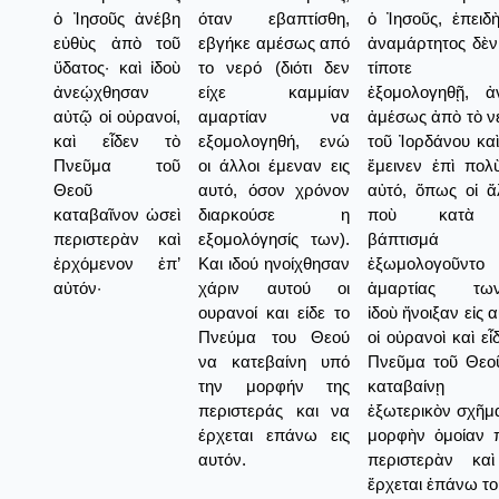
ὁ Ἰησοῦς ἀνέβη
όταν εβαπτίσθη,
ὁ Ἰησοῦς, ἐπειδ
εὐθὺς ἀπὸ τοῦ
εβγήκε αμέσως από
ἀναμάρτητος δὲν 
ὕδατος· καὶ ἰδοὺ
το νερό (διότι δεν
τίποτε 
ἀνεῴχθησαν
είχε καμμίαν
ἐξομολογηθῇ, ἀ
αὐτῷ οἱ οὐρανοί,
αμαρτίαν να
ἀμέσως ἀπὸ τὸ ν
καὶ εἶδεν τὸ
εξομολογηθή, ενώ
τοῦ Ἰορδάνου καὶ
Πνεῦμα τοῦ
οι άλλοι έμεναν εις
ἔμεινεν ἐπὶ πολὺ
Θεοῦ
αυτό, όσον χρόνον
αὐτό, ὅπως οἱ ἄλ
καταβαῖνον ὡσεὶ
διαρκούσε η
ποὺ κατὰ
περιστερὰν καὶ
εξομολόγησίς των).
βάπτισμά 
ἐρχόμενον ἐπ’
Και ιδού ηνοίχθησαν
ἐξωμολογοῦντο
αὐτόν·
χάριν αυτού οι
ἁμαρτίας των
ουρανοί και είδε το
ἰδοὺ ἤνοιξαν εἰς 
Πνεύμα του Θεού
οἱ οὐρανοὶ καὶ εἶ
να κατεβαίνη υπό
Πνεῦμα τοῦ Θεο
την μορφήν της
καταβαίνῃ
περιστεράς και να
ἐξωτερικὸν σχῆμα
έρχεται επάνω εις
μορφὴν ὁμοίαν 
αυτόν.
περιστερὰν κα
ἔρχεται ἐπάνω το