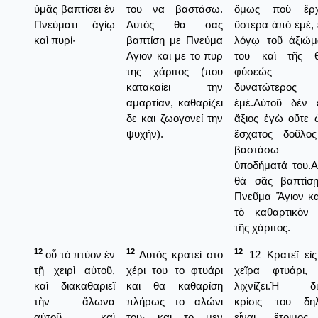
ὑμᾶς βαπτίσει ἐν
του να βαστάσω.
ὅμως ποὺ ἔρχ
Πνεύματι ἁγίῳ
Αυτός θα σας
ὕστερα ἀπὸ ἑμέ, 
καὶ πυρί·
βαπτίση με Πνεύμα
λόγῳ τοῦ ἀξιώμ
Αγιον και με το πυρ
του καὶ τῆς θ
της χάριτος (που
φύσεώς τ
κατακαίει την
δυνατώτερος 
αμαρτίαν, καθαρίζει
ἑμέ.Αὐτοῦ δὲν ε
δε και ζωογονεί την
ἄξιος ἑγὼ οὔτε 
ψυχήν).
ἔσχατος δοῦλο
βαστάσω 
ὑποδήματά του.Α
θὰ σᾶς βαπτίσ
Πνεῦμα Ἅγιον κα
τὸ καθαρτικὸν
τῆς χάριτος.
12
12
12
οὗ τὸ πτύον ἐν
Αυτός κρατεί στο
12 Κρατεῖ εἰς
τῇ χειρὶ αὐτοῦ,
χέρι του το φτυάρι
χεῖρα φτυάρι,
καὶ διακαθαριεῖ
και θα καθαρίση
λιχνίζει.Ἡ δι
τὴν ἅλωνα
πλήρως το αλώνι
κρίσις του δη
αὐτοῦ, καὶ
του· και το μεν
εἶναι ἕτοιμο