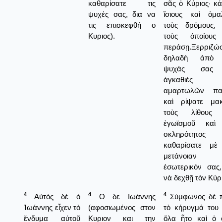
καθαρίσατε τις
σᾶς ὁ Κύριος· κά
ψυχές σας, δια να
ἴσιους καὶ ὁμα
τις επισκεφθή ο
τοὺς δρόμους,
Κυριος).
τοὺς ὁποίους
περάσῃ.Ξερριζώ
δηλαδὴ ἀπὸ 
ψυχάς σας 
ἀγκαθιὲς 
αμαρτωλῶν πα
καὶ ρίψατε μα
τοὺς λίθους 
ἐγωϊσμοῦ καὶ
σκληρότητος 
καθαρίσατε μὲ
μετάνοιαν
ἐσωτερικόν σας,
νὰ δεχθῇ τὸν Κύρ
4
4
4
Αὐτὸς δὲ ὁ
Ο δε Ιωάννης
Σύμφωνος δὲ 
Ἰωάννης εἶχεν τὸ
(αφοσιωμένος στον
τὸ κήρυγμά του 
ἔνδυμα αὐτοῦ
Κυριον και την
ὅλα ἦτο καὶ ὁ 