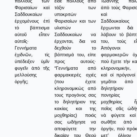
πολλοὺς τῶν
είδε πολλούς από
Ἰωάννης πολλ
Φαρισαίων καὶ
τάξιν των
ἀπὸ τοὺς Φαρισα
Σαδδουκαίων
υποκριτών
καὶ το
ἐρχομένους ἐπὶ
Φαρισαίων και των
Σαδδουκαίους
τὸ βάπτισμα
υλιστών
ἔρχωνται διὰ
αὐτοῦ εἶπεν
Σαδδουκαίων να
λάβουν τὸ βάπτ
αὐτοῖς·
έρχονται, δια να
του, τοὺς εἶ
Γεννήματα
δεχθούν το
Ἀπόγονοι 
ἐχιδνῶν, τίς
βάπτισμά του, είπε
φαρμακερῶν ὀχ
ὑπέδειξεν ὑμῖν
προς αυτούς·
ποὺ ἔχετε τὴν κα
φυγεῖν ἀπὸ τῆς
“Γεννήματα από
κληρονομικήν, δ
μελλούσης
φαρμακιερές οχιές
καὶ οἱ πρόγονοί
ὀργῆς;
(που έχετε
γεμᾶτοι ἀπὸ
κληρονομικώς από
δηλητήριον 
τους προγόνος σας
πονηρίας 
το δηλητήριον της
μοχθηρίας ἦσ
κακίας και της
ποῖος σᾶς ὠδή
μοχθηρίας) ποιός
νὰ φύγετε κα
σας ωδήγησε να
σωθῆτε ἀπὸ 
αποφύγετε την
ὀργήν, ποὺ πρόκε
δικαίαν του Θεού
μετ’ ὀλίγον