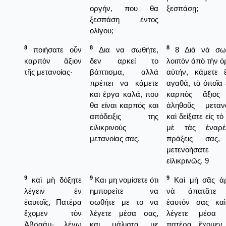
οργήν, που θα
ξεσπάσῃ;
ξεσπάση έντος
ολίγου;
8
8
8
ποιήσατε οὖν
Δια να σωθήτε,
8 Διὰ νὰ σω
καρπὸν ἄξιον
δεν αρκεί το
λοιπὸν ἀπὸ τὴν ὀ
τῆς μετανοίας·
βάπτισμα, αλλά
αὐτήν, κάμετε 
πρέπει να κάμετε
αγαθά, τὰ ὁποῖα 
και έργα καλά, που
καρπὸς ἄξιος
θα είναι καρπός και
ἀληθοῦς μετανο
απόδειξις της
καὶ δείξατε εἰς τὸ
ειλικρινούς
μὲ τὰς ἐναρέ
μετανοίας σας.
πράξεις σας,
μετενοήσατε
εἰλικρινῶς. 9
9
9
9
καὶ μὴ δόξητε
Και μη νομίσετε ότι
Καὶ μὴ σᾶς ἀ
λέγειν ἐν
ημπορείτε να
νὰ ἀπατᾶτε 
ἑαυτοῖς, Πατέρα
σωθήτε με το να
ἑαυτόν σας κα
ἔχομεν τὸν
λέγετε μέσα σας,
λέγετε μέσα 
Ἀβραάμ· λέγω
και μάλιστα με
πατέρα ἔχομεν