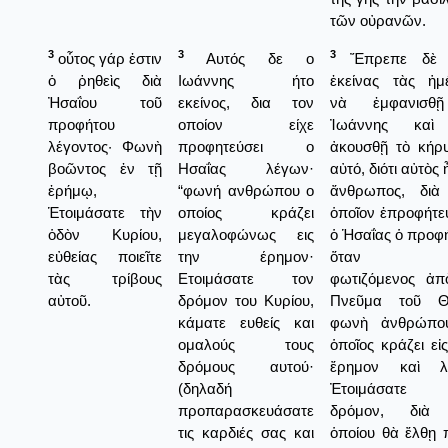
τῶν οὐρανῶν.
3
3
3
οὗτος γάρ ἐστιν
Αυτός δε ο
Ἔπρεπε δὲ κ
ὁ ῥηθεὶς διὰ
Ιωάννης ήτο
ἐκείνας τὰς ἡμ
Ἠσαΐου τοῦ
εκείνος, δια τον
νὰ ἐμφανισθ
προφήτου
οποίον είχε
Ἰωάννης καὶ
λέγοντος· Φωνὴ
προφητεύσει ο
ἀκουσθῇ τὸ κήρ
βοῶντος ἐν τῇ
Ησαΐας λέγων·
αὐτό, διότι αὐτὸς 
ἐρήμῳ,
“φωνή ανθρώπου ο
ἄνθρωπος, διὰ
Ἑτοιμάσατε τὴν
οποίος κράζει
ὁποῖον ἐπροφήτε
ὁδὸν Κυρίου,
μεγαλοφώνως εις
ὁ Ἡσαΐας ὁ προφή
εὐθείας ποιεῖτε
την έρημον·
ὅταν εἶ
τὰς τρίβους
Ετοιμάσατε τον
φωτιζόμενος ἀπ
αὐτοῦ.
δρόμον του Κυρίου,
Πνεῦμα τοῦ Θ
κάματε ευθείς και
φωνὴ ἀνθρώπο
ομαλούς τους
ὁποῖος κράζει εἰ
δρόμους αυτού·
ἔρημον καὶ λέ
(δηλαδή
Ἐτοιμάσατε 
προπαρασκευάσατε
δρόμον, διὰ 
τις καρδιές σας και
ὁποίου θὰ ἔλθῃ 