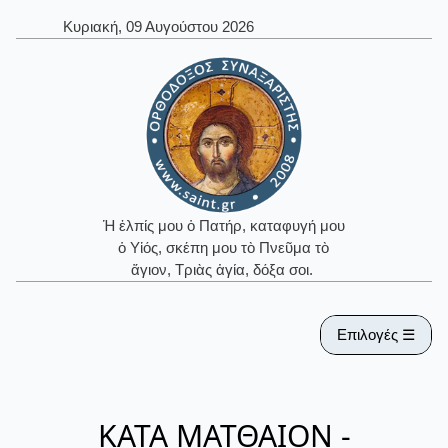
Κυριακή, 09 Αυγούστου 2026
Ἡ ἐλπίς μου ὁ Πατήρ, καταφυγή μου
ὁ Υἱός, σκέπη μου τὸ Πνεῦμα τὸ
ἅγιον, Τριὰς ἁγία, δόξα σοι.
Επιλογές ☰
ΚΑΤΑ ΜΑΤΘΑΙΟΝ -