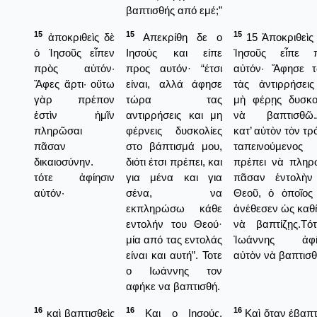
βαπτισθής από εμέ;”
15
15
15
ἀποκριθεὶς δὲ
Απεκρίθη δε ο
15 Ἀποκριθεὶς 
ὁ Ἰησοῦς εἶπεν
Ιησούς και είπε
Ἰησοῦς εἶπε 
πρὸς αὐτόν·
προς αυτόν· “έτσι
αὐτόν· Ἄφησε 
Ἄφες ἄρτι· οὕτω
είναι, αλλά άφησε
τὰς ἀντιρρήσεις
γὰρ πρέπον
τώρα τας
μὴ φέρῃς δυσκο
ἐστὶν ἡμῖν
αντιρρήσεις και μη
νὰ βαπτισθῶ.Δ
πληρῶσαι
φέρνεις δυσκολίες
κατ’ αὐτὸν τὸν τ
πᾶσαν
στο βάπτισμά μου,
ταπεινούμενος
δικαιοσύνην.
διότι έτσι πρέπει, και
πρέπει νὰ πλη
τότε ἀφίησιν
για μένα και για
πᾶσαν ἐντολὴν
αὐτόν·
σένα, να
Θεοῦ, ὁ ὁποῖος
εκπληρώσω κάθε
ἀνέθεσεν ὡς καθ
εντολήν του Θεού·
νὰ βαπτίζῃς.Τό
μία από τας εντολάς
Ἰωάννης ἀφῆ
είναι και αυτή”. Τοτε
αὐτὸν νὰ βαπτισθ
ο Ιωάννης τον
αφήκε να βαπτισθή.
16
16
16
καὶ βαπτισθεὶς
Και ο Ιησούς,
Καὶ ὅταν ἐβαπτ