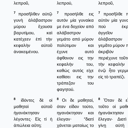
λεπροῦ,
λεπρού,
λεπροῦ,
7
7
7
προσῆλθεν αὐτῷ
προσήλθε εις
προσῆλθε π
γυνὴ ἀλάβαστρον
αυτόν μία γυναίκα
αὐτὸν μία γυνα
μύρου ἔχουσα
με ένα δοχείον από
ποὺ ἐκρά
βαρυτίμου, καὶ
αλάβαστρον
ἀγγεῖον 
κατέχεεν ἐπὶ τὴν
γεμάτο από μύρον
ἀλάβαστρον
κεφαλὴν αὐτοῦ
πολύτιμον και
γεμᾶτο μύρον 
ἀνακειμένου.
έχυνε αυτό
ἀκριβὸν 
άφθονον εις την
περιέχυνε τοῦτο
κεφαλήν του,
τὴν κεφαλήν 
καθώς αυτός είχε
ἐνῷ ἦτο γερμ
καθίσει εις την
εἰς τὸ τραπέζι.
τράπεζαν του
φαγητού.
8
8
8
ἰδόντες δὲ οἱ
Οι δε μαθηταί,
Ὅταν δὲ εἶ
μαθηταὶ αὐτοῦ
όταν είδαν τούτο,
τοῦτο οἱ μαθη
ἠγανάκτησαν
ηγανάκτησαν και
ἠγανάκτησαν
λέγοντες· Εἰς τί ἡ
έλεγαν· “διατί
ἔλεγαν· Διατ
ἀπώλεια αὕτη;
χάνεται ματαίως το
γίνῃ αὐτ