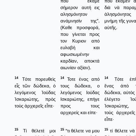
που έκαμε
ποὺ ἔκαμεν α
σήμερον αυτή εις
διὰ νὰ παρα
αλησμόνητον
ἀλησμόνητο
ανάμνησίν της”.
μνήμη τῆς γυνα
(Καθε προσφορά,
αὐτῆς.
που γίνεται προς
τον Κυριον από
ευλαβή και
αφωσιωμένην
καρδίαν, αποκτά
αιωνίαν αξίαν).
14
14
14
Τότε πορευθεὶς
Τοτε ένας από
Τότε ἐπῆ
εἷς τῶν δώδεκα, ὁ
τους δώδεκα, ο
ἕνας ἀπὸ τ
λεγόμενος Ἰούδας
λεγόμενος Ιούδας
δώδεκα, αὐτὸς
Ἰσκαριώτης, πρὸς
Ισκαριώτης, επήγε
ἐλέγετο Ἰού
τοὺς ἀρχιερεῖς εἶπε·
προς τους
Ἰσκαριώτης,
αρχιερείς και είπε·
τοὺς ἀρχιερεῖς
εἶπε·
15
15
15
Τί θέλετέ μοι
“τι θέλετε να μου
τί θέλετε νὰ