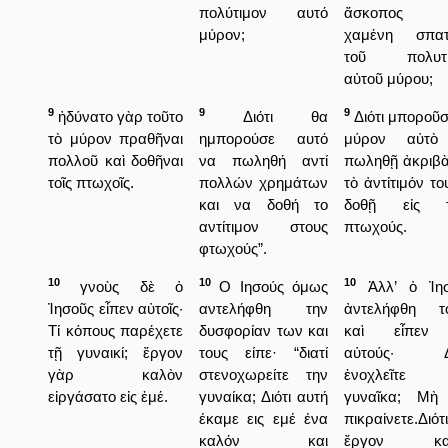
πολύτιμον αυτό
ἄσκοπος 
μύρον;
χαμένη σπατ
τοῦ πολυτί
αὐτοῦ μύρου;
9
9
9
ἠδύνατο γὰρ τοῦτο
Διότι θα
Διότι μποροῦσ
τὸ μύρον πραθῆναι
ημπορούσε αυτό
μύρον αὐτὸ
πολλοῦ καὶ δοθῆναι
να πωληθή αντί
πωληθῇ ἀκριβὰ
τοῖς πτωχοῖς.
πολλών χρημάτων
τὸ ἀντίτιμόν το
και να δοθή το
δοθῇ εἰς τ
αντίτιμον στους
πτωχούς.
φτωχούς”.
10
10
10
γνοὺς δὲ ὁ
Ο Ιησούς όμως
Ἀλλ’ ὁ Ἰησ
Ἰησοῦς εἶπεν αὐτοῖς·
αντελήφθη την
ἀντελήφθη τ
Τί κόπους παρέχετε
δυσφορίαν των και
καὶ εἶπεν 
τῇ γυναικί; ἔργον
τους είπε· “διατί
αὐτούς· Δι
γὰρ καλὸν
στενοχωρείτε την
ἐνοχλεῖτε 
εἰργάσατο εἰς ἐμέ.
γυναίκα; Διότι αυτή
γυναῖκα; Μὴ
έκαμε εις εμέ ένα
πικραίνετε.Διότι
καλόν και
ἔργον κα