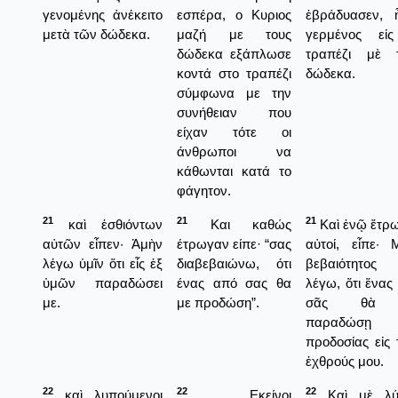
γενομένης ἀνέκειτο
εσπέρα, ο Κυριος
ἐβράδυασεν, 
μετὰ τῶν δώδεκα.
μαζή με τους
γερμένος εἰ
δώδεκα εξάπλωσε
τραπέζι μὲ 
κοντά στο τραπέζι
δώδεκα.
σύμφωνα με την
συνήθειαν που
είχαν τότε οι
άνθρωποι να
κάθωνται κατά το
φάγητον.
21
21
21
καὶ ἐσθιόντων
Και καθώς
Καὶ ἐνῷ ἔτρ
αὐτῶν εἶπεν· Ἀμὴν
έτρωγαν είπε· “σας
αὐτοί, εἶπε· 
λέγω ὑμῖν ὅτι εἷς ἐξ
διαβεβαιώνω, ότι
βεβαιότητος
ὑμῶν παραδώσει
ένας από σας θα
λέγω, ὅτι ἕνας
με.
με προδώση”.
σᾶς θὰ 
παραδώσῃ 
προδοσίας εἰς 
ἐχθρούς μου.
22
22
22
καὶ λυπούμενοι
Εκείνοι
Καὶ μὲ λύ