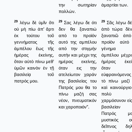
την σωτηρίαν
ἁμαρτίαι των.
πολλών.
29
29
29
λέγω δὲ ὑμῖν ὅτι
Σας λέγω δε ότι
Σᾶς λέγω δέ,
οὐ μὴ πίω ἀπ’ ἄρτι
δεν θα ξαναπιώ
ἀπὸ τώρα δὲ
ἐκ τούτου τοῦ
από το προϊόν
ξαναπιῶ ἀπὸ
γεννήματος τῆς
αυτό της αμπέλου
προϊὸν αὐτὸ
ἀμπέλου ἕως τῆς
από την στιγμήν
γένημα 
ἡμέρας ἐκείνης,
αυτήν και μέχρι της
ἀμπέλου μέχρι
ὅταν αὐτὸ πίνω μεθ’
ημέρας εκείνης,
ἡμέρας ἐκεί
ὑμῶν καινὸν ἐν τῇ
όταν εις την
ὅταν
βασιλείᾳ τοῦ
ατελείωτον χαράν
εὐφραινόμενο
πατρός μου.
της βασιλείας του
τὸ πίνω μαζί
Πατρός μου θα το
καὶ καινούργιο
πίνω μαζή σας
πολὺ π
νέον, πνευματικόν
χαρμόσυνον εἰς
και χαροποιόν”.
βασιλείαν 
Πατρός μο
μυστικὸς οὗ
δεῖπνος δηλ