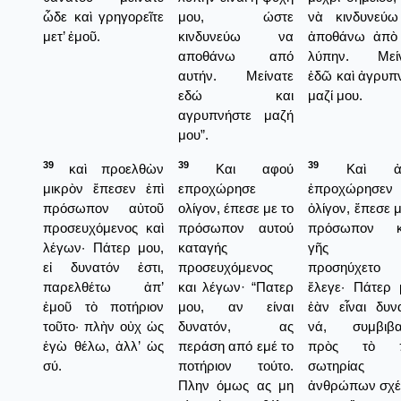
ὧδε καὶ γρηγορεῖτε
μου, ώστε
νὰ κινδυνεύ
μετ’ ἐμοῦ.
κινδυνεύω να
ἀποθάνω ἀπὸ
αποθάνω από
λύπην. Μείν
αυτήν. Μείνατε
ἐδῶ καὶ ἀγρυπν
εδώ και
μαζί μου.
αγρυπνήστε μαζή
μου”.
39
39
39
καὶ προελθὼν
Και αφού
Καὶ ἀφ
μικρὸν ἔπεσεν ἐπὶ
επροχώρησε
ἐπροχώρησεν
πρόσωπον αὐτοῦ
ολίγον, έπεσε με το
ὀλίγον, ἔπεσε μ
προσευχόμενος καὶ
πρόσωπον αυτού
πρόσωπον κ
λέγων· Πάτερ μου,
καταγής
γῆς κ
εἰ δυνατόν ἐστι,
προσευχόμενος
προσηύχετο 
παρελθέτω ἀπ’
και λέγων· “Πατερ
ἔλεγε· Πάτερ 
ἐμοῦ τὸ ποτήριον
μου, αν είναι
ἐὰν εἶναι δυν
τοῦτο· πλὴν οὐχ ὡς
δυνατόν, ας
νά, συμβιβα
ἐγὼ θέλω, ἀλλ’ ὡς
περάση από εμέ το
πρὸς τὸ π
σύ.
ποτήριον τούτο.
σωτηρίας 
Πλην όμως ας μη
ἀνθρώπων σχέ