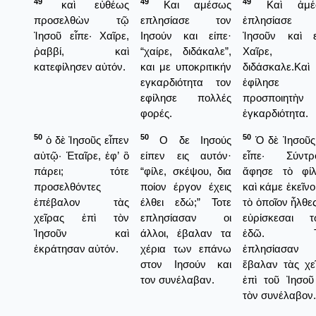
49
49
49
καὶ εὐθέως
Και αμέσως
Καὶ ἀμέ
προσελθὼν τῷ
επλησίασε τον
ἐπλησίασε 
Ἰησοῦ εἶπε· Χαῖρε,
Ιησούν και είπε·
Ἰησοῦν καὶ ε
ῥαββί, καὶ
“χαίρε, διδάκαλε”,
Χαῖρε,
κατεφίλησεν αὐτόν.
και με υποκριτικήν
διδάσκαλε.Καὶ
εγκαρδιότητα τον
ἐφίλησε
εφίλησε πολλές
προσποιητὴν
φορές.
ἐγκαρδιότητα.
50
50
50
ὁ δὲ Ἰησοῦς εἶπεν
Ο δε Ιησούς
Ὁ δὲ Ἰησοῦς
αὐτῷ· Ἑταῖρε, ἐφ’ ὃ
είπεν εις αυτόν·
εἶπε· Σύντρ
πάρει; τότε
“φίλε, σκέψου, δια
ἄφησε τὸ φί
προσελθόντες
ποίον έργον έχεις
καὶ κάμε ἐκεῖνο
ἐπέβαλον τὰς
έλθει εδώ;” Τοτε
τὸ ὁποῖον ἦλθες
χεῖρας ἐπὶ τὸν
επλησίασαν οι
εὐρίσκεσαι 
Ἰησοῦν καὶ
άλλοι, έβαλαν τα
ἐδῶ. Τό
ἐκράτησαν αὐτόν.
χέρια των επάνω
ἐπλησίασαν 
στον Ιησούν και
ἔβαλαν τὰς χε
τον συνέλαβαν.
ἐπὶ τοῦ Ἰησοῦ
τὸν συνέλαβον.