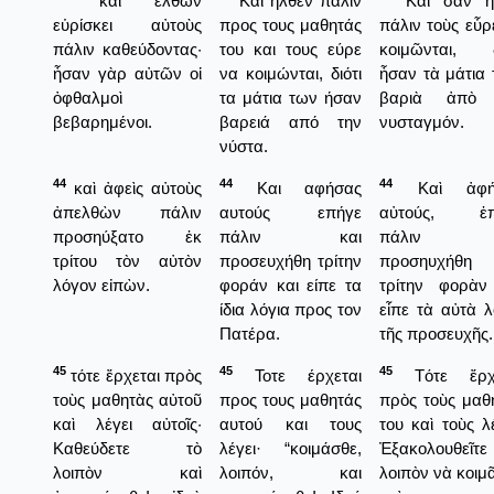
καὶ ἐλθὼν
Και ήλθεν πάλιν
Καὶ σὰν ἦλ
εὑρίσκει αὐτοὺς
προς τους μαθητάς
πάλιν τοὺς εὗρ
πάλιν καθεύδοντας·
του και τους εύρε
κοιμῶνται, δ
ἦσαν γὰρ αὐτῶν οἱ
να κοιμώνται, διότι
ἦσαν τὰ μάτια 
ὀφθαλμοὶ
τα μάτια των ήσαν
βαριὰ ἀπὸ 
βεβαρημένοι.
βαρειά από την
νυσταγμόν.
νύστα.
44
44
44
καὶ ἀφεὶς αὐτοὺς
Και αφήσας
Καὶ ἀφή
ἀπελθὼν πάλιν
αυτούς επήγε
αὐτούς, ἐπ
προσηύξατο ἐκ
πάλιν και
πάλιν κ
τρίτου τὸν αὐτὸν
προσευχήθη τρίτην
προσηυχήθη 
λόγον εἰπὼν.
φοράν και είπε τα
τρίτην φορὰν
ίδια λόγια προς τον
εἶπε τὰ αὐτὰ λ
Πατέρα.
τῆς προσευχῆς.
45
45
45
τότε ἔρχεται πρὸς
Τοτε έρχεται
Τότε ἔρχε
τοὺς μαθητὰς αὐτοῦ
προς τους μαθητάς
πρὸς τοὺς μαθ
καὶ λέγει αὐτοῖς·
αυτού και τους
του καὶ τοὺς λέ
Καθεύδετε τὸ
λέγει· “κοιμάσθε,
Ἐξακολουθεῖτε
λοιπὸν καὶ
λοιπόν, και
λοιπὸν νὰ κοιμ