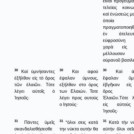
εἶναι πρόγευμα
τελείας κοινω
καὶ ἑνώσεώς μα
ὁποία 
πραγματοποιη
ἐν ἀτελευτ
εὐφροσύνη 
χαρὰ εἰς 
μέλλουσαν
οὐρανοῦ βασιλε
30
30
30
Καὶ ὑμνήσαντες
Και αφού
Καὶ ἀφ
ἐξῆλθον εἰς τὸ ὄρος
έψαλαν ύμνους,
ἔψαλαν ὕμν
τῶν ἐλαιῶν. Τότε
εξήλθαν στο όρος
ἐβγῆκαν εἰς
λέγει αὐτοῖς ὁ
των Ελαιών. Τοτε
ὅρος τ
Ἰησοῦς·
λέγει προς αυτούς
Ἐλαιῶν.Τότε λ
ο Ιησούς·
εἰς αὐτοὺ
Ἰησοῦς·
31
31
31
Πάντες ὑμεῖς
“όλοι σεις κατά
Κατὰ τὴν ν
σκανδαλισθήσεσθε
την νύκτα αυτήν θα
αὐτὴν ὅλοι σεῖ