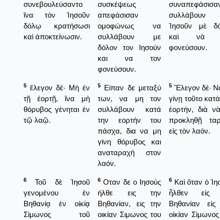
συνεβουλεύσαντο
συσκέψεως
συναπεφάσισα
ἵνα τὸν Ἰησοῦν
απεφάσισαν
συλλάβουν 
δόλῳ κρατήσωσι
ομοφώνως να
Ἰησοῦν μὲ δ
καὶ ἀποκτείνωσιν.
συλλάβουν με
καὶ νὰ 
δόλον τον Ιησούν
φονεύσουν.
και να τον
φονεύσουν.
5
5
5
ἔλεγον δέ· Μὴ ἐν
Είπαν δε μεταξύ
Ἔλεγον δέ· Ν
τῇ ἑορτῇ, ἵνα μὴ
των, να μη τον
γίνῃ τοῦτο κατὰ
θόρυβος γένηται ἐν
συλλάβουν κατά
ἑορτήν, διὰ ν
τῷ λαῷ.
την εορτήν του
προκληθῇ τα
πάσχα, δια να μη
εἰς τὸν λαόν.
γίνη θόρυβος και
αναταραχή στον
λαόν.
6
6
6
Τοῦ δὲ Ἰησοῦ
Οταν δε ο Ιησούς
Καὶ ὅταν ὁ Ἰη
γενομένου ἐν
ήλθε εις την
ἦλθεν εἰς 
Βηθανίᾳ ἐν οἰκίᾳ
Βηθανίαν, εις την
Βηθανίαν εἰς
Σίμωνος τοῦ
οικίαν Σιμωνος του
οἰκίαν Σίμωνος