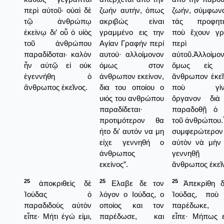
περὶ αὐτοῦ· οὐαὶ δὲ
ζωήν αυτήν, όπως
ζωήν, σύμφων
τῷ ἀνθρώπῳ
ακριβώς είναι
τάς προφητε
ἐκείνῳ δι’ οὗ ὁ υἱὸς
γραμμένο εις την
ποὺ ἔχουν γ
τοῦ ἀνθρώπου
Αγίαν Γραφήν περί
περὶ
παραδίδοται· καλὸν
αυτού· αλλοίμονον
αὐτοῦ.Ἀλλοίμο
ἦν αὐτῷ εἰ οὐκ
όμως στον
ὅμως εἰς 
ἐγεννήθη ὁ
άνθρωπον εκείνον,
ἄνθρωπον ἐκεῖ
ἄνθρωπος ἐκεῖνος.
δια του οποίου ο
ποὺ γίνε
υιός του ανθρώπου
ὄργανον διὰ
παραδίδεται·
παραδοθῇ ὁ 
προτιμότερον θα
τοῦ ἀνθρώπου
ήτο δι' αυτόν να μη
συμφερώτερον
είχε γεννηθή ο
αὐτὸν νὰ μὴν 
άνθρωπος
γεννηθῇ
εκείνος”.
ἄνθρωπος ἐκεῖ
25
25
25
ἀποκριθεὶς δὲ
Ελαβε δε τον
Ἀπεκρίθη δ
Ἰούδας ὁ
λόγον ο Ιούδας, ο
Ἰούδας, ποὺ
παραδιδοὺς αὐτὸν
οποίος και τον
παρέδωκε, 
εἶπε· Μήτι ἐγώ εἰμι,
παρέδωσε, και
εἶπε· Μήπως ε