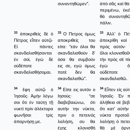
συναντηθώμεν”.
ἀπὸ σᾶς καὶ θὰ
περιμένω, ἐκε
θὰ συναντηθ
πάλιν.
33
33
33
ἀποκριθεὶς δὲ ὁ
Ο Πετρος όμως
Ἀλλ’ ὁ Πέτ
Πέτρος εἶπεν αὐτῷ·
αποκριθείς του
ἀπεκρίθη καὶ 
Εἰ πάντες
είπε· “εάν όλοι θα
πρὸς αὐτόν·
σκανδαλισθήσονται
σκανδαλισθούν δ'
ὅλοι κλονισθοῦν
ἐν σοί, ἐγὼ δὲ
όσα θα συμβούν
τὴν πρὸς σὲ πίσ
οὐδέποτε
εις σε, εγώ όμως
ἐγὼ ὅμ
σκανδαλισθήσομαι.
ποτέ δεν θα
οὐδέποτε
σκανδαλισθώ”.
σκανδαλισθῶ.
34
34
34
ἔφη αὐτῷ ὁ
Είπε εις αυτόν ο
Εἶπεν εἰς αὐτ
Ἰησοῦς· Ἀμὴν λέγω
Ιησούς· “σε
Ἰησοῦς· Ἐν 
σοι ὅτι ἐν ταύτῃ τῇ
διαβεβαιώνω, ότι
ἀλήθεια σὲ βεβ
νυκτὶ πρὶν ἀλέκτορα
αυτήν την νύκτα,
ὅτι κατ’ αὐτὴν
φωνῆσαι τρὶς
πριν ο πετεινός
νύκτα προτο
ἀπαρνήσῃ με.
λαλήση, συ θα
λαλήσῃ ὁ πετει
έχης κλονισθή
θὰ μὲ ἀρνη