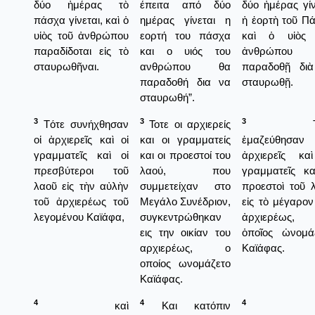
δύο ἡμέρας τὸ
έπειτα από δύο
δύο ἡμέρας γίν
πάσχα γίνεται, καὶ ὁ
ημέρας γίνεται η
ἡ ἑορτὴ τοῦ Π
υἱὸς τοῦ ἀνθρώπου
εορτή του πάσχα
καὶ ὁ υἱὸς 
παραδίδοται εἰς τὸ
και ο υιός του
ἀνθρώπου
σταυρωθῆναι.
ανθρώπου θα
παραδοθῇ δι
παραδοθή δια να
σταυρωθῇ.
σταυρωθή”.
3
3
3
Τότε συνήχθησαν
Τοτε οι αρχιερείς
Τότ
οἱ ἀρχιερεῖς καὶ οἱ
και οι γραμματείς
ἐμαζεύθησαν
γραμματεῖς καὶ οἱ
και οι προεστοί του
ἀρχιερεῖς κα
πρεσβύτεροι τοῦ
λαού, που
γραμματεῖς κα
λαοῦ εἰς τὴν αὐλὴν
συμμετείχαν στο
προεστοὶ τοῦ 
τοῦ ἀρχιερέως τοῦ
Μεγάλο Συνέδριον,
εἰς τὸ μέγαρον
λεγομένου Καϊάφα,
συγκεντρώθηκαν
ἀρχιερέως
εις την οικίαν του
ὁποῖος ὠνομά
αρχιερέως, ο
Καϊάφας.
οποίος ωνομάζετο
Καϊάφας.
4
4
4
καὶ
Και κατόπιν
Κα