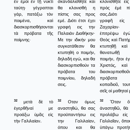
ἐν ἐμοὶ ἐν τῇ νυκτὶ
σκανδαλισθήτε και
κλονισθῆτε εἰς
ταύτῃ· γέγραπται
θα κλονισθή η
πρὸς ἐμὲ πί
γάρ, πατάξω τὸν
πίστις σας προς
σας.Διότι ἔ
ποιμένα, καὶ
εμέ. Διότι έτσι έχει
γραφῆ εἰς 
διασκορπισθήσονται
γραφή εις την
Ζαχαρίαν·
τὰ πρόβατα τῆς
Παλαιάν Διαθήκην·
ἐπιτρέψω ἐγ
ποίμνης·
Με την ιδικήν μου
Θεὸς καὶ Πατὴ
συγκατάθεσιν θα
κτυπηθῇ καὶ
κτυπηθή ο ποιμήν,
θανατωθ
δηλαδή εγώ, και θα
ποιμήν, ἤτοι ἐ
διασκορπισθούν τα
Χριστός, κα
πρόβατα του
διασκορπισθοῦ
ποιμνίου, δηλαδή
πρόβατα 
σεις.
κοπαδιοῦ, τουτ
σεῖς οἱ μαθηταί 
32
32
32
μετὰ δὲ τὸ
Οταν όμως
Ὅταν ὅ
ἐγερθῆναί με
αναστηθώ, θα σας
ἀναστηθῶ, θὰ
προάξω ὑμᾶς εἰς
προϋπαντήσω εις
προλάβω εἰς
τὴν Γαλιλαίαν.
την Γαλιλαίαν,
Γαλιλαῖαν, ὅπο
όπου και θα
ὑπάγω προτή