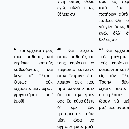
γίνη όπως θέλω
σου, ἂς περ
εγώ, αλλά όπως
ἀπὸ ἐμὲ
θέλεις συ”.
ποτήριον αὐτὸ
πάθους.Ὄχι 
νὰ γίνῃ ὅπως 
ἐγώ, ἀλλ’ ὅ
θέλεις σύ.
40
40
40
καὶ ἔρχεται πρὸς
Και έρχεται
Καὶ ἔρχεται
τοὺς μαθητὰς καὶ
στους μαθητάς και
τοὺς μαθητὰς
εὑρίσκει αὐτοὺς
τους ευρίσκει να
τοὺς εὑρίσκε
καθεύδοντας, καὶ
κοιμώνται και λέγει
κοιμῶνται καὶ λ
λέγει τῷ Πέτρῳ·
στον Πετρον· “έτσι
εἰς τὸν Πέτ
Οὕτως οὐκ
λοιπόν σεις που
Τόσην δύνα
ἰσχύσατε μίαν ὥραν
προ ολίγου είπατε
εἴχατε, ὥστε
γρηγορῆσαι μετ’
ότι και την ζωήν
ἠμπορέσατε 
ἐμοῦ!
σας θα εθυσιάζετε
ὥραν νὰ μεί
δι' εμέ, δεν
μαζί μου ἄγρυπ
ημπορέσατε ούτε
μίαν ώρα να
αγρυπνήσετε μαζή