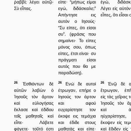
ῥαββί; λέγει αὐτῷ·
είπε· “μήπως είμαι
ἐγώ, διδάσκ
Σὺ εἶπας.
εγώ, διδάσκαλε;”
Λέγει εἰς αὐτόν
Απήντησε εις
εἶπες, ὅτι εἶσαι 
αυτόν ο Ιησούς·
“Συ είπες, ότι είσαι
συ”. (φράσις που
σημαίνει· Το είπες
μόνος σου, όπως
είπες, έτσι είναι· συ
πράγματι είσαι
αυτός που θα με
παραδώση).
26
26
26
Ἐσθιόντων δὲ
Ενώ δε αυτοί
Ἐνῷ δὲ αὐ
αὐτῶν λαβὼν ὁ
έτρωγαν, επήρε ο
ἔτρωγον, ἐπ
Ἰησοῦς τὸν ἄρτον
Ιησούς τον άρτον
εἰς τὰς χεῖρας 
καὶ εὐλογήσας
και αφού
Ἰησοῦς τὸν ἄ
ἔκλασε καὶ ἐδίδου
ευχαρίστησε τον
καὶ ἀφ
τοῖς μαθηταῖς καὶ
έκοψε εις τεμάχια
ηὐχαρίστησε,
εἶπε· Λάβετε
και έδιδε στους
ἔκοψεν εἰς τεμ
φάγετε· τοῦτό ἐστι
μαθητάς και είπε·
καὶ ἔδιδεν εἰς 