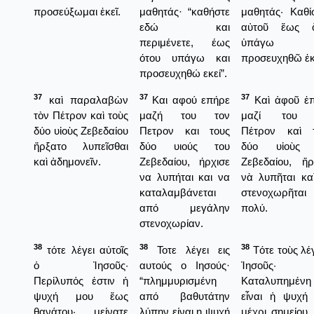
προσεύξωμαι ἐκεῖ.
μαθητάς· “καθήστε
μαθητάς· Καθί
εδώ και
αὐτοῦ ἕως ὄ
περιμένετε, έως
ὑπάγω κ
ότου υπάγω και
προσευχηθῶ ἐκ
προσευχηθώ εκεί”.
37
37
37
καὶ παραλαβὼν
Και αφού επήρε
Καὶ ἀφοῦ ἐ
τὸν Πέτρον καὶ τοὺς
μαζή του τον
μαζί του 
δύο υἱοὺς Ζεβεδαίου
Πετρον και τους
Πέτρον καὶ 
ἤρξατο λυπεῖσθαι
δύο υιούς του
δύο υἱοὺς 
καὶ ἀδημονεῖν.
Ζεβεδαίου, ήρχισε
Ζεβεδαίου, ἤρ
να λυπήται και να
νὰ λυπῆται κα
καταλαμβάνεται
στενοχωρῆται
από μεγάλην
πολύ.
στενοχωρίαν.
38
38
38
τότε λέγει αὐτοῖς
Τοτε λέγει εις
Τότε τοὺς λέγ
ὁ Ἰησοῦς·
αυτούς ο Ιησούς·
Ἰησοῦς·
Περίλυπός ἐστιν ἡ
“πλημμυρισμένη
Καταλυπημένη
ψυχή μου ἕως
από βαθυτάτην
εἶναι ἡ ψυχή
θανάτου· μείνατε
λύπην είναι η ψυχή
μέχρι σημείου,