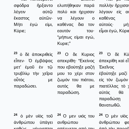
σφόδρα ἤρξαντο
ελυπήθηκαν παρά
πολλὴν ἤρχισα
λέγειν αὐτῷ
πολύ και ήρχισαν
λέγουν εἰς α
ἕκαστος αὐτῶν·
να λέγουν ο
καθένας 
Μήτι ἐγώ εἰμι,
καθένας δια τον
αὐτούς· μή
Κύριε;
εαυτόν του·
εἶμαι ἐγώ, Κύρι
“μήπως είμαι εγώ,
Κυριε;”
23
23
23
ὁ δὲ ἀποκριθεὶς
Ο δε Κυριος
Ὁ δὲ Κύρ
εἶπεν· Ὁ ἐμβάψας
απεκρίθη· “Εκείνος
ἀπεκρίθη καὶ εἶ
μετ’ ἐμοῦ ἐν τῷ
που εβούτηξε μαζή
Ἐκεῖνος 
τρυβλίῳ τὴν χεῖρα
μου το χέρι στον
ἐβούτηξε μαζί
οὗτός με
ζωμόν του πιάτου,
εἰς τὸν ζωμὸν
παραδώσει.
αυτός θα με
πιατέλλας τὸ χ
παραδώση.
αὐτὸς θὰ
παραδώσῃ
θανατωθῶ.
24
24
24
ὁ μὲν υἱὸς τοῦ
Ο μεν υιός του
Ὁ μὲν υἱὸς
ἀνθρώπου ὑπάγει
ανθρώπου
ἀνθρώπου φε
καθὼς γέγραπται
απέρχεται από την
ἀπὸ τὴν παρο