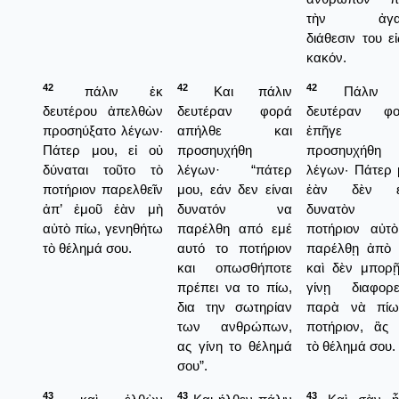
τὴν ἀγα
διάθεσιν του εἰ
κακόν.
42
42
42
πάλιν ἐκ
Και πάλιν
Πάλιν 
δευτέρου ἀπελθὼν
δευτέραν φορά
δευτέραν φο
προσηύξατο λέγων·
απήλθε και
ἐπῆγε κ
Πάτερ μου, εἰ οὐ
προσηυχήθη
προσηυχήθη
δύναται τοῦτο τὸ
λέγων· “πάτερ
λέγων· Πάτερ 
ποτήριον παρελθεῖν
μου, εάν δεν είναι
ἐὰν δὲν εἶ
ἀπ’ ἐμοῦ ἐὰν μὴ
δυνατόν να
δυνατὸν
αὐτὸ πίω, γενηθήτω
παρέλθη από εμέ
ποτήριον αὐτ
τὸ θέλημά σου.
αυτό το ποτήριον
παρέλθῃ ἀπὸ 
και οπωσθήποτε
καὶ δὲν μπορ
πρέπει να το πίω,
γίνῃ διαφορε
δια την σωτηρίαν
παρὰ νὰ πίω
των ανθρώπων,
ποτήριον, ἂς 
ας γίνη το θέλημά
τὸ θέλημά σου.
σου”.
43
43
43