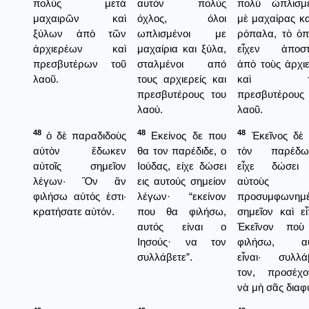
πολὺς μετὰ
αυτόν πολύς
πολὺ ὡπλισμ
μαχαιρῶν καὶ
όχλος, όλοι
μὲ μαχαίρας κα
ξύλων ἀπὸ τῶν
ωπλισμένοι με
ρόπαλα, τὸ ὁπ
ἀρχιερέων καὶ
μαχαίρια και ξύλα,
εἶχεν ἀποστ
πρεσβυτέρων τοῦ
σταλμένοι από
ἀπὸ τοὺς ἀρχιε
λαοῦ.
τους αρχιερείς και
καὶ το
πρεσβυτέρους του
πρεσβυτέρους
λαού.
λαοῦ.
48
48
48
ὁ δὲ παραδιδοὺς
Εκείνος δε που
Ἐκεῖνος δὲ
αὐτὸν ἔδωκεν
θα τον παρέδιδε, ο
τὸν παρέδωκ
αὐτοῖς σημεῖον
Ιούδας, είχε δώσει
εἶχε δώσει 
λέγων· Ὃν ἂν
εις αυτούς σημείον
αὐτοὺς
φιλήσω αὐτός ἐστι·
λέγων· “εκείνον
προσυμφωνημ
κρατήσατε αὐτόν.
που θα φιλήσω,
σημεῖον καὶ εἶ
αυτός είναι ο
Ἐκεῖνον ποὺ
Ιησούς· να τον
φιλήσω, αὐ
συλλάβετε”.
εἶναι· συλλά
τον, προσέχο
νὰ μὴ σᾶς διαφ