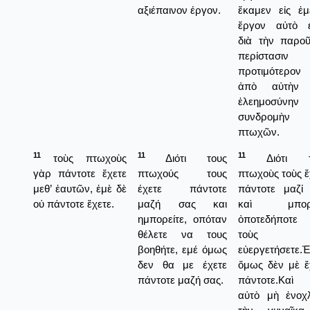
αξιέπαινον έργον.
ἔκαμεν εἰς ἐμ
ἔργον αὐτὸ ε
διὰ τὴν παρο
περίστασιν
προτιμότερον
ἀπὸ αὐτὴν 
ἐλεημοσύνην
συνδρομὴν 
πτωχῶν.
11
11
11
τοὺς πτωχοὺς
Διότι τους
Διότι τ
γὰρ πάντοτε ἔχετε
πτωχούς τους
πτωχοὺς τοὺς ἔ
μεθ’ ἑαυτῶν, ἐμὲ δὲ
έχετε πάντοτε
πάντοτε μαζί
οὐ πάντοτε ἔχετε.
μαζή σας και
καὶ μπορε
ημπορείτε, οπόταν
ὀποτεδήποτε
θέλετε να τους
τοὺς
βοηθήτε, εμέ όμως
εὐεργετήσετε.
δεν θα με έχετε
ὅμως δὲν μὲ ἔ
πάντοτε μαζή σας.
πάντοτε.Καὶ
αὐτὸ μὴ ἐνοχλ