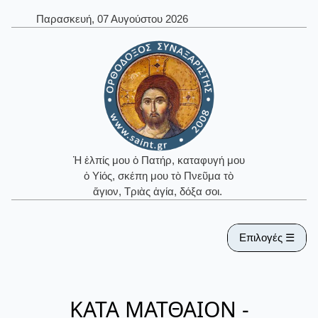
Παρασκευή, 07 Αυγούστου 2026
Ἡ ἐλπίς μου ὁ Πατήρ, καταφυγή μου
ὁ Υἱός, σκέπη μου τὸ Πνεῦμα τὸ
ἅγιον, Τριὰς ἁγία, δόξα σοι.
Επιλογές ☰
ΚΑΤΑ ΜΑΤΘΑΙΟΝ -