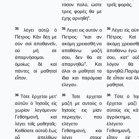
τόσον πολύ, ώστε
τρεῖς φοράς.
τρεις φορές θα με
έχης αρνηθή”.
35
35
35
λέγει αὐτῷ ὁ
Λεγει εις αυτόν ο
Λέγει εἰς αὐτ
Πέτρος· Κἂν δέῃ με
Πετρος· “και αν
Πέτρος· Καὶ
σὺν σοὶ ἀποθανεῖν,
ακόμη χρειασθή να
ἀκόμῃ χρειασθ
οὐ μή σε
αποθάνω μαζή
ἀποθάνω ἐγὼ 
ἀπαρνήσομαι.
σου, δεν θα σε
σου, κατ’ οὐ
ὁμοίως δὲ καὶ
απαρνηθώ”. Και
λόγον θὰ
πάντες οἱ μαθηταὶ
όλοι οι μαθηταί τα
ἀρνηθῶ.Παρόμ
εἶπον.
ίδια και παρόμοια
δὲ εἶπον καὶ ὅλ
έλεγαν.
μαθηταί.
36
36
36
Τότε ἔρχεται μετ’
Τοτε έρχεται
Τότε ὁ Ἰησ
αὐτῶν ὁ Ἰησοῦς εἰς
μαζή με αυτούς ο
ἔρχεται μαζ
χωρίον λεγόμενον
Ιησούς εις μίαν
αὐτοὺς εἰς κά
Γεθσημανῆ, καὶ
περιοχήν, που
ἀγρόκτημα, 
λέγει τοῖς μαθηταῖς·
ελέγετο
ἐλέγετο
Καθίσατε αὐτοῦ ἕως
Γεθσημανή, και
Γεθσημανῆ, 
οὗ ἀπελθὼν
λέγει στους
εἶπεν εἰς τ