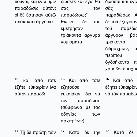
δοῦναι, καὶ ἐγὼ ὑμῖν
δώσετε και εγώ θα
δώσετε καὶ ἐγ
παραδώσω αὐτόν;
σας τον
σᾶς τ
οἱ δὲ ἔστησαν αὐτῷ
παραδώσω;”
παραδώσω; Α
τριάκοντα ἀργύρια.
Εκείνοι δε του
δὲ τοῦ ἐζύγισαν
εμέτρησαν
τοῦ παρέδω
τριάκοντα αργυρά
ἄργυρον βάρ
νομίσματα.
τριάκοντα
διδράχμων, ἀ
περίπου
ὀγδοήκοντα π
χρυσῶν δραχμ
16
16
16
καὶ ἀπὸ τότε
Και από τότε
Καὶ ἀπὸ τ
ἐζήτει εὐκαιρίαν ἵνα
εζητούσε
ἐζήτει εὐκαιρία
αὐτὸν παραδῷ.
ευκαιρίαν, δια να
νὰ τὸν παραδώ
τον παραδώση
(σύμφωνα με τας
οδηγίας των
αρχιερέων).
17
17
17
Τῇ δὲ πρώτῃ τῶν
Κατά δε την
Κατὰ δὲ 