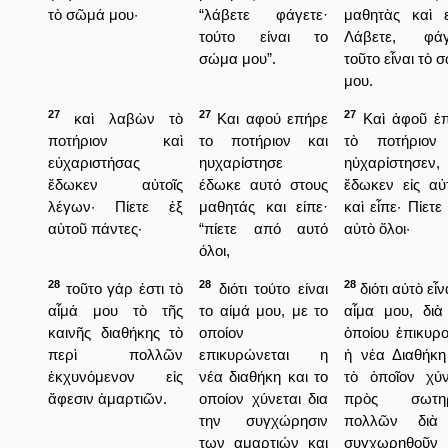
τὸ σῶμά μου·
“λάβετε φάγετε·
μαθητὰς καὶ ε
τούτο είναι το
Λάβετε, φάγ
σώμα μου”.
τοῦτο εἶναι τὸ 
μου.
27
27
27
καὶ λαβὼν τὸ
Και αφού επήρε
Καὶ ἀφοῦ ἐ
ποτήριον καὶ
το ποτήριον και
τὸ ποτήριον
εὐχαριστήσας
ηυχαρίστησε
ηὐχαρίστησεν,
ἔδωκεν αὐτοῖς
έδωκε αυτό στους
ἔδωκεν εἰς αὐ
λέγων· Πίετε ἐξ
μαθητάς και είπε·
καὶ εἶπε· Πίετε
αὐτοῦ πάντες·
“πίετε από αυτό
αὐτὸ ὅλοι·
όλοι,
28
28
28
τοῦτο γάρ ἐστι τὸ
διότι τούτο είναι
διότι αὐτὸ εἶν
αἷμά μου τὸ τῆς
το αίμά μου, με το
αἷμα μου, διὰ
καινῆς διαθήκης τὸ
οποίον
ὁποίου ἐπικυρο
περὶ πολλῶν
επικυρώνεται η
ἡ νέα Διαθήκη
ἐκχυνόμενον εἰς
νέα διαθήκη και το
τὸ ὁποῖον χύν
ἄφεσιν ἁμαρτιῶν.
οποίον χύνεται δια
πρὸς σωτηρ
την συγχώρησιν
πολλῶν διὰ
των αμαρτιών και
συγχωρηθοῦν