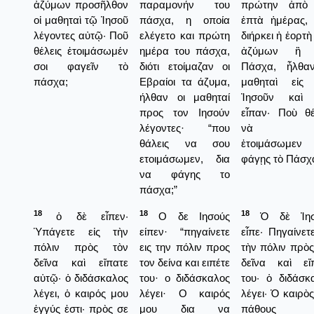
ἀζύμων προσῆλθον
παραμονήν του
πρώτην ἀπὸ 
οἱ μαθηταὶ τῷ Ἰησοῦ
πάσχα, η οποία
ἑπτὰ ἡμέρας,
λέγοντες αὐτῷ· Ποῦ
ελέγετο και πρώτη
διήρκει ἡ ἑορτὴ
θέλεις ἑτοιμάσωμέν
ημέρα του πάσχα,
ἀζύμων ἢ 
σοι φαγεῖν τὸ
διότι ετοίμαζαν οι
Πάσχα, ἦλθα
πάσχα;
Εβραίοι τα άζυμα,
μαθηταὶ εἰς
ήλθαν οι μαθηταί
Ἰησοῦν καὶ 
προς τον Ιησούν
εἶπαν· Ποὺ θέ
λέγοντες· “που
νὰ σ
θάλεις να σου
ἐτοιμάσωμεν
ετοιμάσωμεν, δια
φάγῃς τὸ Πάσχ
να φάγης το
πάσχα;”
18
18
18
ὁ δὲ εἶπεν·
Ο δε Ιησούς
Ὁ δὲ Ἰησ
Ὑπάγετε εἰς τὴν
είπεν· “πηγαίνετε
εἶπε· Πηγαίνετε
πόλιν πρὸς τὸν
εις την πόλιν προς
τὴν πόλιν πρὸς
δεῖνα καὶ εἴπατε
τον δείνα και ειπέτε
δεῖνα καὶ εἴ
αὐτῷ· ὁ διδάσκαλος
του· ο διδάσκαλος
του· ὁ διδάσκ
λέγει, ὁ καιρός μου
λέγει· Ο καιρός
λέγει· Ὁ καιρὸς
ἐγγύς ἐστι· πρὸς σε
μου δια να
πάθους 