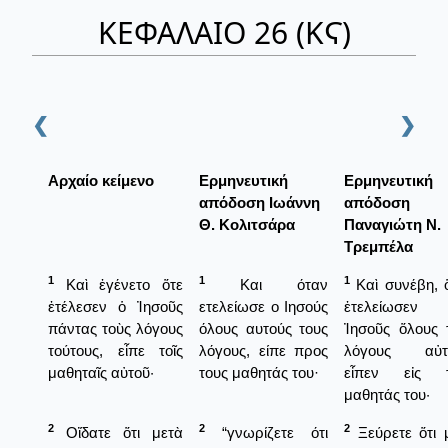
ΚΕΦΑΛΑΙΟ 26 (ΚϚ)
❮
❯
Αρχαίο κείμενο
Ερμηνευτική
Ερμηνευτική
απόδοση Ιωάννη
απόδοση
Θ. Κολιτσάρα
Παναγιώτη Ν.
Τρεμπέλα
1
1
1
Καὶ ἐγένετο ὅτε
Και όταν
Καὶ συνέβη, 
ἐτέλεσεν ὁ Ἰησοῦς
ετελείωσε ο Ιησούς
ἐτελείωσε
πάντας τοὺς λόγους
όλους αυτούς τους
Ἰησοῦς ὅλους 
τούτους, εἶπε τοῖς
λόγους, είπε προς
λόγους αὐτο
μαθηταῖς αὐτοῦ·
τους μαθητάς του·
εἶπεν εἰς τ
μαθητάς του·
2
2
2
Οἴδατε ὅτι μετὰ
“γνωρίζετε ότι
Ξεύρετε ὅτι 