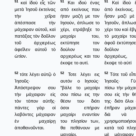
51
51
51
καὶ ἰδοὺ εἷς τῶν
Και ιδού ένας
Καὶ ἰδοὺ ἕ
μετὰ Ἰησοῦ ἐκτείνας
από εκείνους που
ἀπὸ ἐκείνους,
τὴν χεῖρα
ήταν μαζή με τον
ἦσαν μαζὶ μὲ
ἀπέσπασε τὴν
Ιησούν, άπλωσε το
Ἰησοῦν, ἄπλωσ
μάχαιραν αὐτοῦ, καὶ
χέρι, ετράβηξε το
χέρι του καὶ ἔβ
πατάξας τὸν δοῦλον
μαχαίρι του,
τὸ μαχαίρι του
τοῦ ἀρχιερέως
εκτύπησε τον
ἀφοῦ ἐκτύπησε
ἀφεῖλεν αὐτοῦ τὸ
δούλον του
δοῦλον 
ὠτίον.
αρχιερέως και του
ἀρχιερέως, 
έκοψε το αυτί.
ἔκοψε τὸ αὐτί
52
52
52
τότε λέγει αὐτῷ ὁ
Τοτε λέγει εις
Τότε τοῦ εἶπ
Ἰησοῦς·
αυτόν ο Ιησούς·
Ἰησοῦς· Γύρ
Ἀπόστρεψον σου
“βάλε το μαχαίρι
πίσω τὴν μάχα
τὴν μάχαιραν εἰς
σου πίσω εις την
σου εἰς τὴν θ
τὸν τόπον αὐτῆς·
θέσιν του· διότι
της· διότι ὅλοι
πάντες γὰρ οἱ
όσοι επήραν
ἐπῆραν μάχα
λαβόντες μάχαιραν
μαχαίρι εναντίον
διὰ νὰ 
ἐν μαχαίρῃ
του πλησίον των,
χρησιμοποιήσο
ἀποθανοῦνται.
θα πεθάνουν με
κατὰ τοῦ πλησ
μαχαίρι.
μὲ μάχαιραν