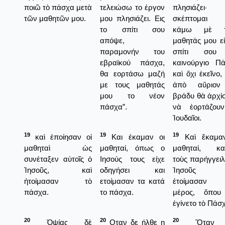
ποιῶ τὸ πάσχα μετὰ
τελειώσω το έργον
πλησιάζει·
τῶν μαθητῶν μου.
μου πλησιάζει. Εις
σκέπτομαι
το σπίτι σου
κάμω μὲ τ
απόψε,
μαθητάς μου εἰ
παραμονήν του
σπίτι σου
εβραϊκού πάσχα,
καινούργιο Π
θα εορτάσω μαζή
καὶ ὅχι ἐκεῖνο,
με τους μαθητάς
ἀπὸ αὔριον
μου το νέον
βράδυ θὰ ἀρχί
πάσχα”.
νὰ ἐορτάζου
Ἰουδαῖοι.
19
19
19
καὶ ἐποίησαν οἱ
Και έκαμαν οι
Καὶ ἔκαμαν
μαθηταὶ ὡς
μαθηταί, όπως ο
μαθηταί, κα
συνέταξεν αὐτοῖς ὁ
Ιησούς τους είχε
τοὺς παρήγγειλ
Ἰησοῦς, καὶ
οδηγήσει και
Ἰησοῦς 
ἡτοίμασαν τὸ
ετοίμασαν τα κατά
ἐτοίμασαν
πάσχα.
το πάσχα.
μέρος, ὅπου
ἐγίνετο τὸ Πάσ
20
20
20
Ὀψίας δὲ
Οταν δε ήλθε η
Ὅταν 