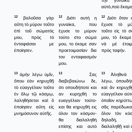
τὴν γυναῖκα
αὐτό,ποὺ ἔκαμε
12
12
12
βαλοῦσα γὰρ
Διότι αυτή η
Διότι ὅταν 
αὕτη τὸ μύρον τοῦτο
γυναίκα, που
ἔχυσε τὸ μύ
ἐπὶ τοῦ σώματός
έχυσε το μύρον
τοῦτο εἰς τὸ 
μου, πρὸς τὸ
τούτο στο σώμα
μου, τὸ ἔκαμε
ἐνταφιάσαι με
μου, το έκαμε σαν
νὰ μὲ ἑτοιμ
ἐποίησεν.
προετοιμασίαν δια
πρὸς ταφήν.
τον ενταφιασμόν
μου.
13
13
13
ἀμὴν λέγω ὑμῖν,
Σας
Ἀληθινὰ 
ὅπου ἐὰν κηρυχθῇ
διαβεβαιώνω δε,
λέγω, ὁπουδή
τὸ εὐαγγέλιον τοῦτο
ότι οπουδήποτε και
καὶ ἂν κηρυχθ
ἐν ὅλῳ τῷ κόσμῳ,
αν κυρηχθή το
εὐαγγέλιον αὐτό
λαληθήσεται καὶ ὃ
ευαγγέλιον τούτο-
ὁποῖον κηρύττω
ἐποίησεν αὕτη εἰς
και θα κηρυχθή εις
σᾶς παρέδωκα,
μνημόσυνον αὐτῆς.
όλον τον κόσμον-
ὅλον τὸν κό
θα διαλαληθή
δηλαδή,
επίσης και αυτό
διαλαληθῇ καὶ 