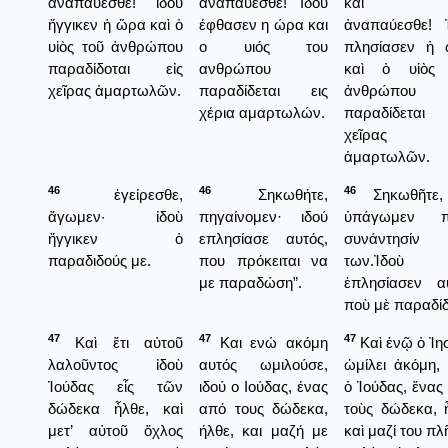
ἀναπαύεσθε! ἰδοὺ
αναπαύεσθε! Ιδού
καὶ 
ἤγγικεν ἡ ὥρα καὶ ὁ
έφθασεν η ώρα και
ἀναπαύεσθε! 
υἱὸς τοῦ ἀνθρώπου
ο υιός του
πλησίασεν ἡ
παραδίδοται εἰς
ανθρώπου
καὶ ὁ υἱὸς 
χεῖρας ἁμαρτωλῶν.
παραδίδεται εις
ἀνθρώπου
χέρια αμαρτωλών.
παραδίδεται
χεῖρας
ἁμαρτωλῶν.
46
46
46
ἐγείρεσθε,
Σηκωθήτε,
Σηκωθῆτε,
ἄγωμεν· ἰδοὺ
πηγαίνομεν· ιδού
ὑπάγωμεν π
ἤγγικεν ὁ
επλησίασε αυτός,
συνάντησίν
παραδιδούς με.
που πρόκειται να
των.Ἰδοὺ
με παραδώση”.
ἐπλησίασεν α
ποὺ μὲ παραδίδ
47
47
47
Καὶ ἔτι αὐτοῦ
Και ενώ ακόμη
Καὶ ἐνῷ ὁ Ἰη
λαλοῦντος ἰδοὺ
αυτός ωμιλούσε,
ὡμίλει ἀκόμη, 
Ἰούδας εἷς τῶν
ιδού ο Ιούδας, ένας
ὁ Ἰούδας, ἕνας
δώδεκα ἦλθε, καὶ
από τους δώδεκα,
τοὺς δώδεκα, 
μετ’ αὐτοῦ ὄχλος
ήλθε, και μαζή με
καὶ μαζί του πλ