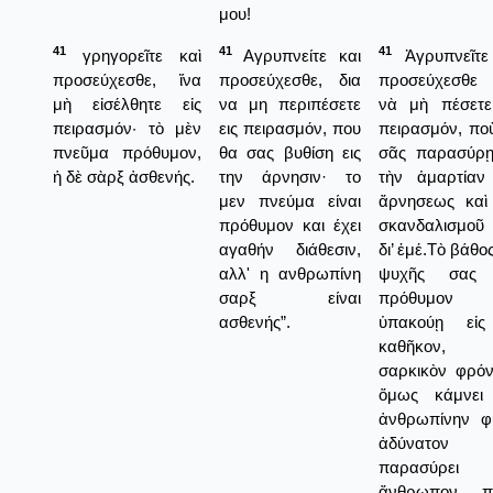
μου!
41
41
41
γρηγορεῖτε καὶ
Αγρυπνείτε και
Ἀγρυπνεῖτε
προσεύχεσθε, ἵνα
προσεύχεσθε, δια
προσεύχεσθε
μὴ εἰσέλθητε εἰς
να μη περιπέσετε
νὰ μὴ πέσετε
πειρασμόν· τὸ μὲν
εις πειρασμόν, που
πειρασμόν, πο
πνεῦμα πρόθυμον,
θα σας βυθίση εις
σᾶς παρασύρῃ
ἡ δὲ σὰρξ ἀσθενής.
την άρνησιν· το
τὴν ἁμαρτίαν
μεν πνεύμα είναι
ἄρνησεως καὶ
πρόθυμον και έχει
σκανδαλισμοῦ
αγαθήν διάθεσιν,
δι’ ἐμέ.Τὸ βάθο
αλλ' η ανθρωπίνη
ψυχῆς σας 
σαρξ είναι
πρόθυμον
ασθενής”.
ὑπακούῃ εἰς
καθῆκον,
σαρκικὸν φρό
ὅμως κάμνει
ἀνθρωπίνην φ
ἀδύνατον 
παρασύρει 
ἄνθρωπον π