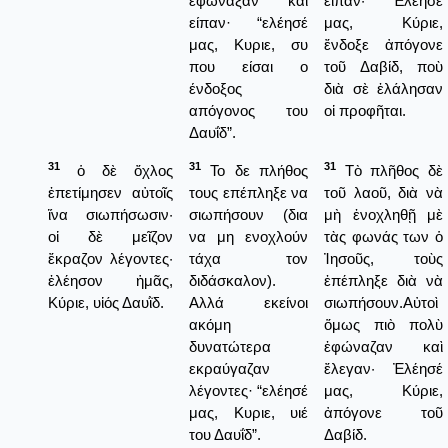
εφώναξαν και
εἶπαν· Ἐλέησέ
είπαν· “ελέησέ
μας, Κύριε,
μας, Κυριε, συ
ἔνδοξε ἀπόγονε
που είσαι ο
τοῦ Δαβίδ, ποὺ
ένδοξος
διὰ σὲ ἐλάλησαν
απόγονος του
οἱ προφῆται.
Δαυΐδ”.
31
31
31
ὁ δὲ ὄχλος
Το δε πλήθος
Τὸ πλῆθος δὲ
ἐπετίμησεν αὐτοῖς
τους επέπληξε να
τοῦ λαοῦ, διὰ νὰ
ἵνα σιωπήσωσιν·
σιωπήσουν (δια
μὴ ἐνοχληθῇ μὲ
οἱ δὲ μεῖζον
να μη ενοχλούν
τὰς φωνάς των ὁ
ἔκραζον λέγοντες·
τάχα τον
Ἰησοῦς, τοὺς
ἐλέησον ἡμᾶς,
διδάσκαλον).
ἐπέπληξε διὰ νὰ
Κύριε, υἱός Δαυῒδ.
Αλλά εκείνοι
σιωπήσουν.Αὐτοὶ
ακόμη
ὅμως πιὸ πολὺ
δυνατώτερα
ἐφώναζαν καὶ
εκραύγαζαν
ἔλεγαν· Ἐλέησέ
λέγοντες· “ελέησέ
μας, Κύριε,
μας, Κυριε, υιέ
ἀπόγονε τοῦ
του Δαυΐδ”.
Δαβίδ.