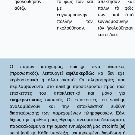
ἠκολούθησαν
το φως των και
ἀπέκτησαν καὶ
αὐτῷ.
με
πάλιν τὸ φῶς
ευγνωμοσύνην
των, καὶ ἀπὸ
πολλήν τον
εὐγνωμοσύνην
ηκολούθησαν.
τὸν ἠκολούθησαν
καὶ οἱ δύο.
Ο παρών ιστοχώρος, saint.gr, είναι ιδιωτικός
(προσωπικός), λειτουργεί
αφιλοκερδώς
και δεν έχει
κερδοσκοπικό ή άλλο σκοπό. Οι πληροφορίες που
περιλαμβάνονται στο saint.gr προσφέρονται προς τους
επισκέπτες του αποκλειστικά και μόνο για
ενημερωτικούς
σκοπούς. Οι επισκέπτες του saint.gr,
αναλαμβάνουν και την αποκλειστική ευθύνη
διασταύρωσης των παρεχομένων πληροφοριών. Εάν,
δίχως την πρόθεσή μας θίγουμε πνευματικά δικαιώματα,
παρακαλούμε για την άμεση ενημέρωσή μας στο: info [at]
saint [dot] gr. Κάθε υπόδειξη, τεκμηριωμένη διόρθωση ή