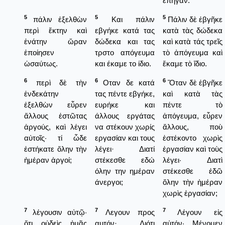
ἐπῆγαν.
5
5
5
πάλιν ἐξελθὼν
Και πάλιν
Πάλιν δὲ ἐβγῆκε
περὶ ἕκτην καὶ
εβγήκε κατά τας
κατὰ τὰς δώδεκα
ἐνάτην ὥραν
δώδεκα και τας
καὶ κατὰ τάς τρεῖς
ἐποίησεν
τρστο απόγευμα
τὸ ἀπόγευμα καὶ
ὡσαύτως.
και έκαμε το ίδιο.
ἔκαμε τὸ ἴδιο.
6
6
6
περὶ δὲ τὴν
Οταν δε κατά
Ὅταν δὲ ἐβγῆκε
ἑνδεκάτην
τας πέντε εβγήκε,
καὶ κατὰ τὰς
ἐξελθὼν εὗρεν
ευρήκε και
πέντε τὸ
ἄλλους ἑστῶτας
άλλους εργάτας
ἀπόγευμα, εὗρεν
ἀργούς, καὶ λέγει
να στέκουν χωρίς
ἄλλους, ποὺ
αὐτοῖς· τί ὧδε
εργασίαν και τους
ἐστέκοντο χωρὶς
ἑστήκατε ὅλην τὴν
λέγει· Διατί
ἐργασίαν καὶ τοὺς
ἡμέραν ἀργοί;
στέκεσθε εδώ
λέγει· Διατὶ
όλην την ημέραν
στέκεσθε ἐδῶ
άνεργοι;
ὅλην τὴν ἡμέραν
χωρὶς ἐργασίαν;
7
7
7
λέγουσιν αὐτῷ·
Λεγουν προς
Λέγουν εἰς
ὅτι οὐδεὶς ἡμᾶς
αυτόν· Διότι
αὐτόν· Μένομεν