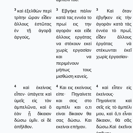
3
3
3
καὶ ἐξελθὼν περὶ
Εβγήκε πάλιν
Καὶ ὅταν
τρίτην ὥραν εἶδεν
κατά τας εννέα το
ἐβγῆκεν εἰς τὴν
ἄλλους ἑστῶτας
πρωί εις την
ἀγορὰν κατὰ τάς
ἐν τῇ ἀγορᾷ
αγοράν και είδε
ἐννέα τὸ πρωΐ,
ἀργούς,
άλλους εργάτας
εἶδεν ἄλλους
να στέκουν εκεί
ἐργάτας νὰ
χωρίς εργασίαν
στέκωνται ἐκεῖ
και να
χωρὶς ἐργασίαν·
περιμένουν
μήπως τους
μισθώση κανείς.
4
4
4
καὶ ἐκείνοις
Και εις εκείνους
καὶ εἶπεν εἰς
εἶπεν· ὑπάγετε καὶ
είπε· Πηγαίνετε
ἐκείνους·
ὑμεῖς εἰς τὸν
και σεις στο
Πηγαίνετε καὶ
ἀμπελῶνα, καὶ ὃ
αμπέλι και ο,τι
σεῖς εἰς τὸ ἀμπέλι
ἐὰν ᾖ δίκαιον
είναι δίκαιον θα
μου, καὶ ὅ,τι εἶναι
δώσω ὑμῖν. οἱ δὲ
σας δώσω. Και
δίκαιον, θὰ σᾶς
ἀπῆλθον.
εκείνοι επήγαν.
δώσω.Καὶ ἐκεῖνοι