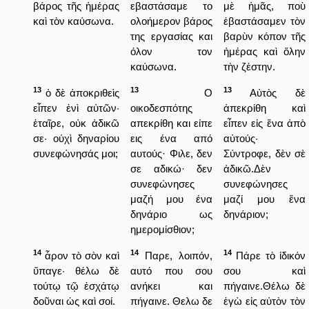
βάρος τῆς ἡμέρας
εβαστάσαμε το
μὲ ἡμᾶς, ποὺ
καὶ τὸν καύσωνα.
ολοήμερον βάρος
ἐβαστάσαμεν τὸν
της εργασίας και
βαρὺν κόπον τῆς
όλον τον
ἡμέρας καὶ ὅλην
καύσωνα.
τὴν ζέστην.
13
13
13
ὁ δὲ ἀποκριθεὶς
Ο
Αὐτὸς δὲ
εἶπεν ἑνὶ αὐτῶν·
οικοδεσπότης
ἀπεκρίθη καὶ
ἑταῖρε, οὐκ ἀδικῶ
απεκρίθη και είπε
εἶπεν εἰς ἕνα ἀπὸ
σε· οὐχὶ δηναρίου
εις ένα από
αὐτούς·
συνεφώνησάς μοι;
αυτούς· Φιλε, δεν
Σύντροφε, δὲν σὲ
σε αδικώ· δεν
ἀδικῶ.Δὲν
συνεφώνησες
συνεφώνησες
μαζή μου ένα
μαζί μου ἕνα
δηνάριο ως
δηνάριον;
ημερομίσθιον;
14
14
14
ἆρον τὸ σὸν καὶ
Παρε, λοιπόν,
Πάρε τὸ ἰδικόν
ὕπαγε· θέλω δὲ
αυτό που σου
σου καὶ
τούτῳ τῷ ἐσχάτῳ
ανήκει και
πήγαινε.Θέλω δὲ
δοῦναι ὡς καὶ σοί.
πήγαινε. Θελω δε
ἐγὼ εἰς αὐτὸν τὸν