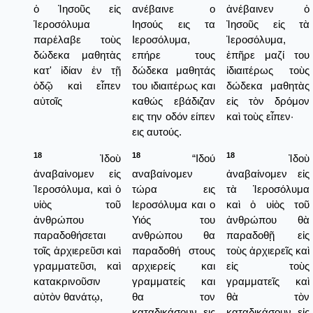
ὁ Ἰησοῦς εἰς
ανέβαινε ο
ἀνέβαινεν ὁ
Ἱεροσόλυμα
Ιησούς εις τα
Ἰησοῦς εἰς τὰ
παρέλαβε τοὺς
Ιεροσόλυμα,
Ἱεροσόλυμα,
δώδεκα μαθητὰς
επήρε τους
ἐπῆρε μαζί του
κατ' ἰδίαν ἐν τῇ
δώδεκα μαθητάς
ἰδιαιτέρως τοὺς
ὁδῷ καὶ εἶπεν
του ιδιαιτέρως και
δώδεκα μαθητὰς
αὐτοῖς
καθώς εβάδιζαν
εἰς τὸν δρόμον
εις την οδόν είπεν
καὶ τοὺς εἶπεν·
εις αυτούς.
18
18
18
Ἰδοὺ
“Ιδού
Ἰδοὺ
ἀναβαίνομεν εἰς
αναβαίνομεν
ἀναβαίνομεν εἰς
Ἱεροσόλυμα, καὶ ὁ
τώρα εις
τὰ Ἱεροσόλυμα
υἱὸς τοῦ
Ιεροσόλυμα και ο
καὶ ὁ υἱὸς τοῦ
ἀνθρώπου
Υιός του
ἀνθρώπου θὰ
παραδοθήσεται
ανθρώπου θα
παραδοθῇ εἰς
τοῖς ἀρχιερεῦσι καὶ
παραδοθή στους
τοὺς ἀρχιερεῖς καὶ
γραμματεῦσι, καὶ
αρχιερείς και
εἰς τοὺς
κατακρινοῦσιν
γραμματείς και
γραμματεῖς καὶ
αὐτὸν θανάτῳ,
θα τον
θὰ τὸν
καταδικάσουν εις
καταδικάσουν εἰς