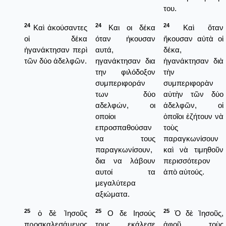
του.
24
24
24
Καὶ ἀκούσαντες
Και οι δέκα
Καὶ ὅταν
οἱ δέκα
όταν ήκουσαν
ἤκουσαν αὐτὰ οἱ
ἠγανάκτησαν περὶ
αυτά,
δέκα,
τῶν δύο ἀδελφῶν.
ηγανάκτησαν δια
ἠγανάκτησαν διὰ
την φιλόδοξον
τὴν
συμπεριφοράν
συμπεριφορὰν
των δύο
αὐτὴν τῶν δύο
αδελφών, οι
ἀδελφῶν, οἱ
οποίοι
ὁποῖοι ἐζήτουν νὰ
επροσπαθούσαν
τοὺς
να τους
παραγκωνίσουν
παραγκωνίσουν,
καὶ νὰ τιμηθοῦν
δια να λάβουν
περισσότερον
αυτοί τα
ἀπὸ αὐτούς.
μεγαλύτερα
αξιώματα.
25
25
25
ὁ δὲ Ἰησοῦς
Ο δε Ιησούς
Ὁ δὲ Ἰησοῦς,
προσκαλεσάμενος
τους εκάλεσε
ἀφοῦ τοὺς