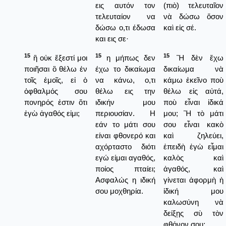
εις αυτόν τον
(πιὸ) τελευταῖον
τελευταίον να
νὰ δώσω ὅσον
δώσω ο,τι έδωσα
καὶ εἰς σέ.
και εις σε·
15
15
15
ἢ οὐκ ἔξεστί μοι
η μήπως δεν
Ἢ δὲν ἔχω
ποιῆσαι ὃ θέλω ἐν
έχω το δικαίωμα
δικαίωμα νὰ
τοῖς ἐμοῖς, εἰ ὁ
να κάνω, ο,τι
κάμω ἐκεῖνο ποὺ
ὀφθαλμός σου
θέλω εις την
θέλω εἰς αὐτά,
πονηρός ἐστιν ὅτι
ιδικήν μου
ποὺ εἶναι ἰδικά
ἐγὼ ἀγαθός εἰμι;
περιουσίαν. Η
μου; Ἢ τὸ μάτι
εάν το μάτι σου
σου εἶναι κακὸ
είναι φθονερό και
καὶ ζηλεύει,
αχόρταστο διότι
ἐπειδὴ ἐγὼ εἶμαι
εγώ είμαι αγαθός,
καλὸς καὶ
ποίος πταίει;
ἀγαθός, καὶ
Ασφαλώς η ιδική
γίνεται ἀφορμὴ ἡ
σου μοχθηρία.
ἰδική μου
καλωσύνη νὰ
δείξῃς σὺ τὸν
φθόνον σου;