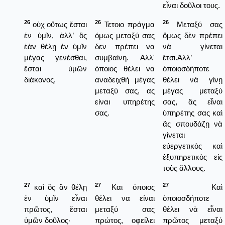
εἶναι δοῦλοι τους.
26
26
26
οὐχ οὕτως ἔσται
Τετοιο πράγμα
Μεταξύ σας
ἐν ὑμῖν, ἀλλ’ ὃς
όμως μεταξύ σας
ὅμως δὲν πρέπει
ἐὰν θέλῃ ἐν ὑμῖν
δεν πρέπει να
νὰ γίνεται
μέγας γενέσθαι,
συμβαίνη. Αλλ'
ἔτσι.Ἀλλ’
ἔσται ὑμῶν
όποιος θέλει να
ὁποιοσδήποτε
διάκονος,
αναδειχθή μέγας
θέλει νὰ γίνῃ
μεταξύ σας, ας
μέγας μεταξύ
είναι υπηρέτης
σας, ἂς εἶναι
σας.
ὑπηρέτης σας καὶ
ἂς σπουδάζῃ νὰ
γίνεται
εὐεργετικὸς καὶ
ἐξυπηρετικὸς εἰς
τοὺς ἄλλους.
27
27
27
καὶ ὃς ἂν θέλῃ
Και όποιος
Καὶ
ἐν ὑμῖν εἶναι
θέλει να είναι
ὁποιοσδήποτε
πρῶτος, ἔσται
μεταξύ σας
θέλει νὰ εἶναι
ὑμῶν δοῦλος·
πρώτος, οφείλει
πρῶτος μεταξύ