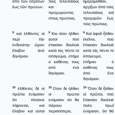
ἀπὸ τῶν ἐσχάτων
τους τελευταίους
ἡμερομίσθιον,
ἕως τῶν πρώτων.
και
ἀρχίζων ἀπὸ τοὺς
προχωρώντας
τελευταίους καὶ
στους πρώτους.
προχορῶν ἕως
τοὺς πρώτους.
9
9
9
καὶ ἐλθόντες οἱ
Και όταν ήλθαν
Καὶ ἀφοῦ ἦλθαν
περὶ τὴν
αυτοί που
ἐκεῖνοι, ποὺ
ἑνδεκάτην ὥραν
έπιασαν δουλειά
ἔπιασαν δουλειὰ
ἔλαβον ἀνὰ
κατά τας πέντε το
κατὰ τὰς πέντε τὸ
δηνάριον.
απόγευμα, επήρε
ἀπόγευμα,
ο καθένας τους
ἐπῆραν ὁ
από ένα
καθένας τους
δηνάριον.
ἀπὸ ἕνα
δηνάριον.
10
10
10
ἐλθόντες δὲ οἱ
Οταν δε ήλθαν
Ὅταν δὲ ἦλθαν
πρῶτοι ἐνόμισαν
οι πρώτοι
οἱ πρῶτοι, ποὺ
ὅτι πλείονα
ενόμισαν ότι θα
ἔπιασαν δουλειὰ
λήψονται, καὶ
πάρουν
πολὺ πρωῒ
ἔλαβον καὶ αὐτοὶ
περισσότερα,
ἐνόμισαν, ὅτι θὰ