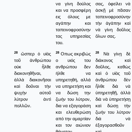
να γίνη δούλος
σας, ὀφείλει νὰ
και να προσφέρη
ἀσκῇ μὲ πᾶσαν
εις όλους με
ταπεινοφροσύνην
αγάπην και
τὴν ἀγάπην καὶ
ταπεινοφροσύνην
νὰ γίνη δοῦλος
τας υπηρεσίας
ὅλων σας.
του.
28
28
28
ὥσπερ ὁ υἱὸς
Οπως ακριβώς
Νὰ γίνῃ δὲ
τοῦ ἀνθρώπου
ο υιός του
διάκονος καὶ
οὐκ ἦλθε
ανθρώπου δεν
δοῦλος, καθὼς
διακονηθῆναι,
ήλθε να
καὶ ὁ υἱὸς τοῦ
ἀλλὰ διακονῆσαι
υπηρετηθή, αλλά
ἀνθρώπου δὲν
καὶ δοῦναι τὴν
να υπηρετήση και
ἦλθε διὰ νὰ
ψυχὴν αὐτοῦ
να δώση την
ὑπηρετηθῇ, ἀλλὰ
λύτρον ἀντὶ
ζωήν του λύτρον,
διὰ νὰ ὑπηρετήσῃ
πολλῶν.
δια να εξαγοράση
καὶ δώσῃ τὴν
και ελευθερώση
ζωήν του λύτρον
από την αμαρτίαν
διὰ νὰ
και τον αιώνιον
ἑξαγορασθοῦν
θάνατον
καὶ