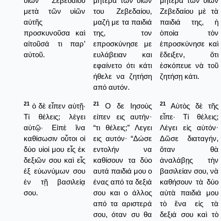
υἱῶν Ζεβεδαίου
μητέρα των υιών
μητέρα τῶν υἱῶν
μετὰ τῶν υἱῶν
του Ζεβεδαίου,
Ζεβεδαίου μὲ τὰ
αὐτῆς
μαζή με τα παιδιά
παιδιά της, ἡ
προσκυνοῦσα καὶ
της, τον
ὁποία τὸν
αἰτοῦσά τι παρ’
επροσκύνησε με
ἐπροσκύνησε καὶ
αὐτοῦ.
ευλάβειαν και
ἔδειξεν, ὅτι
εφαίνετο ότι κάτι
ἐσκόπευε νὰ τοῦ
ήθελε να ζητήση
ζητήσῃ κάτι.
από αυτόν.
21
21
21
ὁ δὲ εἶπεν αὐτῇ·
Ο δε Ιησούς
Αὐτὸς δὲ τῆς
Τί θέλεις; λέγει
είπεν εις αυτήν·
εἶπε· Τί θέλεις;
αὐτῷ· Εἰπὲ ἵνα
“τι θέλεις;” Λεγει
Λέγει εἰς αὐτόν·
καθίσωσιν οὗτοι οἱ
εις αυτόν· “Δώσε
Δῶσε διαταγήν,
δύο υἱοί μου εἷς ἐκ
εντολήν να
ὅταν θὰ
δεξιῶν σου καὶ εἷς
καθίσουν τα δύο
ἀναλάβῃς τὴν
ἐξ εὐωνύμων σου
αυτά παιδιά μου ο
βασιλείαν σου, νὰ
ἐν τῇ βασιλείᾳ
ένας από τα δεξιά
καθήσουν τὰ δύο
σου.
σου και ο άλλος
αὐτὰ παιδιά μου
από τα αριστερά
τὸ ἕνα εἰς τὰ
σου, όταν συ θα
δεξιά σου καὶ τὸ