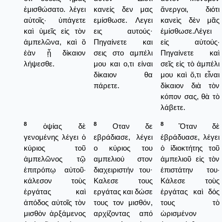
ἐμισθώσατο. λέγει
κανείς δεν μας
ἄνεργοι, διότι
αὐτοῖς· ὑπάγετε
εμίσθωσε. Λεγει
κανεὶς δὲν μᾶς
καὶ ὑμεῖς εἰς τὸν
εις αυτούς·
ἐμίσθωσε.Λέγει
ἀμπελῶνα, καὶ ὃ
Πηγαίνετε και
εἰς αὐτούς·
ἐὰν ᾖ δίκαιον
σεις στο αμπέλι
Πηγαίνετε καὶ
λήψεσθε.
μου και ο,τι είναι
σεῖς εἰς τὸ ἀμπέλι
δίκαιον θα
μου καὶ ὅ,τι εἶναι
πάρετε.
δίκαιον διὰ τὸν
κόπον σας, θὰ τὸ
λάβετε.
8
8
8
ὀψίας δὲ
Οταν δε
Ὅταν δὲ
γενομένης λέγει ὁ
εβράδιασε, λέγει
ἐβράδυασε, λέγει
κύριος τοῦ
ο κύριος του
ὁ ἰδιοκτήτης τοῦ
ἀμπελῶνος τῷ
αμπελιού στον
ἀμπελιοῦ εἰς τὸν
ἐπιτρόπῳ αὐτοῦ·
διαχειριστήν του·
ἐπιστάτην του·
κάλεσον τοὺς
Καλεσε τους
Κάλεσε τοὺς
ἐργάτας καὶ
εργάτας και δώσε
ἐργάτας καὶ δός
ἀπόδος αὐτοῖς τὸν
τους τον μισθόν,
τους τὸ
μισθὸν ἀρξάμενος
αρχίζοντας από
ὡρισμένον