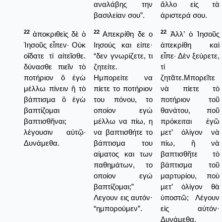
αναλάβης την
ἄλλο εἰς τὰ
βασιλείαν σου”.
ἀριστερά σου.
22
22
22
ἀποκριθεὶς δὲ ὁ
Απεκρίθη δε ο
Ἀλλ’ ὁ Ἰησοῦς
Ἰησοῦς εἶπεν· Οὐκ
Ιησούς και είπε·
ἀπεκρίθη καὶ
οἴδατε τί αἰτεῖσθε.
“δεν γνωρίζετε, τι
εἶπε· Δὲν ξεύρετε,
δύνασθε πιεῖν τὸ
ζητείτε.
τί
ποτήριον ὃ ἐγὼ
Ημπορείτε να
ζητᾶτε.Μπορεῖτε
μέλλω πίνειν ἢ τὸ
πίετε το ποτήριον
νὰ πίετε τὸ
βάπτισμα ὃ ἐγὼ
του πόνου, το
ποτήριον τοῦ
βαπτίζομαι
οποίον εγώ
θανάτου, ποῦ
βαπτισθῆναι;
μέλλω να πίω, η
πρόκειται ἐγῶ
λέγουσιν αὐτῷ·
να βαπτισθήτε το
μετ’ ὀλίγον νὰ
Δυνάμεθα.
βάπτισμα του
πίω, ἢ νὰ
αίματος και των
βαπτισθῆτε τὸ
παθημάτων, το
βάπτισμα τοῦ
οποίον εγώ
μαρτυρίου, ποὺ
βαπτίζομαι;”
μετ’ ὀλίγον θὰ
Λεγουν εις αυτόν·
ὑποστῶ; Λέγουν
“ημπορούμεν”.
εἰς αὐτόν·
Δυνάμεθα.