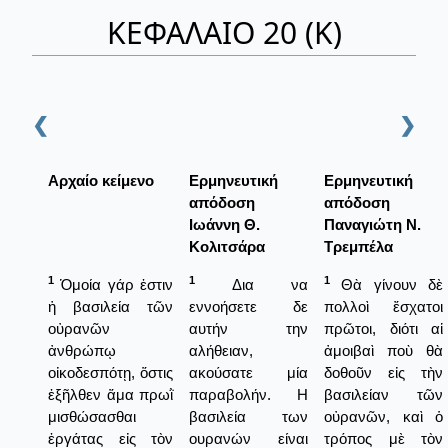
ΚΕΦΑΛΑΙΟ 20 (Κ)
❮
❯
Αρχαίο κείμενο
Ερμηνευτική
Ερμηνευτική
απόδοση
απόδοση
Ιωάννη Θ.
Παναγιώτη Ν.
Κολιτσάρα
Τρεμπέλα
1
1
1
Ὁμοία γάρ ἐστιν
Δια να
Θὰ γίνουν δὲ
ἡ βασιλεία τῶν
εννοήσετε δε
πολλοὶ ἔσχατοι
οὐρανῶν
αυτήν την
πρῶτοι, διότι αἱ
ἀνθρώπῳ
αλήθειαν,
ἀμοιβαὶ ποὺ θὰ
οἰκοδεσπότῃ, ὅστις
ακούσατε μία
δοθοῦν εἰς τὴν
ἐξῆλθεν ἅμα πρωῒ
παραβολήν. Η
βασιλείαν τῶν
μισθώσασθαι
βασιλεία των
οὐρανῶν, καὶ ὁ
ἐργάτας εἰς τὸν
ουρανών είναι
τρόπος μὲ τὸν