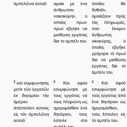
ἀμπελῶνα αὐτοῦ·
ομοία με ένα
ὁποῖον θὰ
άνθρωπον
δοθοῦν,
νοικοκύρην, ο
ὁμοιάζουν πρὸς
οποίος πρωί-
τὰς πληρωμάς,
πρωί εβγήκε να
ποὺ ἔκαμεν
μισθώση εργάτας
ἄνθρωπος
δια το αμπέλι του.
οἰκοκύρης, ὁ
ὁποῖος ἐβγῆκε
γρήγορα τὸ πρωῒ
διὰ νὰ μισθώσῃ
ἐργάτας διὰ τὸ
ἀμπέλι του.
2
2
2
καὶ συμφωνήσας
Και αφού
Καὶ ἀφοῦ
μετὰ τῶν ἐργατῶν
εσυμφώνησε με
ἐσυμφώνησε μὲ
ἐκ δηναρίου τὴν
τους εργάτας να
τοὺς ἐργάτας ἀπὸ
ἡμέραν
τους πληρώνη ως
ἕνα δηνάριον ὡς
ἀπέστειλεν αὐτοὺς
ημερομίσθιον ένα
ἡμερομίσθιον,
εἰς τὸν ἀμπελῶνα
δηνάριον, τους
τοὺς ἔστειλεν εἰς
αὐτοῦ.
έστειλε στο
τὸ ἀμπέλι του.
αμπέλι του.