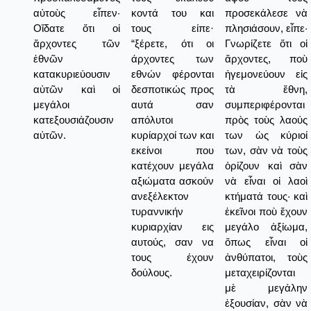
αὐτοὺς εἶπεν·
κοντά του και
προσεκάλεσε νὰ
Οἴδατε ὅτι οἱ
τους είπε·
πλησιάσουν, εἶπε·
ἄρχοντες τῶν
“ξέρετε, ότι οι
Γνωρίζετε ὅτι οἱ
ἐθνῶν
άρχοντες των
ἄρχοντες, ποὺ
κατακυριεύουσιν
εθνών φέρονται
ἠγεμονεύουν εἰς
αὐτῶν καὶ οἱ
δεσποτικώς προς
τὰ ἔθνη,
μεγάλοι
αυτά σαν
συμπεριφέρονται
κατεξουσιάζουσιν
απόλυτοι
πρὸς τοὺς λαούς
αὐτῶν.
κυρίαρχοί των και
των ὡς κύριοί
εκείνοι που
των, σὰν νὰ τοὺς
κατέχουν μεγάλα
ὁρίζουν καὶ σὰν
αξιώματα ασκούν
νὰ εἶναι οἱ λαοὶ
ανεξέλεκτον
κτήματά τους· καὶ
τυραννικήν
ἐκεῖνοι ποὺ ἔχουν
κυριαρχίαν εις
μεγάλο ἀξίωμα,
αυτούς, σαν να
ὅπως εἶναι οἱ
τους έχουν
ἀνθύπατοι, τοὺς
δούλους.
μεταχειρίζονται
μὲ μεγάλην
ἐξουσίαν, σὰν νὰ