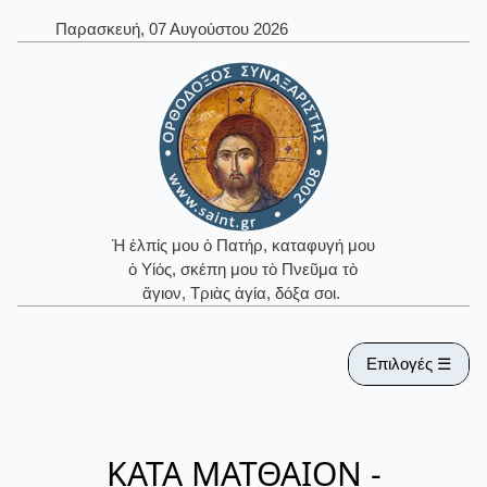
Παρασκευή, 07 Αυγούστου 2026
Ἡ ἐλπίς μου ὁ Πατήρ, καταφυγή μου
ὁ Υἱός, σκέπη μου τὸ Πνεῦμα τὸ
ἅγιον, Τριὰς ἁγία, δόξα σοι.
Επιλογές ☰
ΚΑΤΑ ΜΑΤΘΑΙΟΝ -