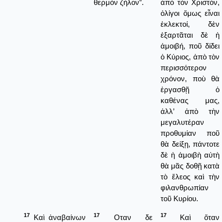
θερμόν ζήλον”.
ἀπὸ τὸν Χριστόν,
ὀλίγοι ὅμως εἶναι
ἐκλεκτοί, δὲν
ἐξαρτᾶται δὲ ἡ
ἀμοιβή, ποῦ δίδει
ὁ Κύριος, ἀπὸ τὸν
περισσότερον
χρόνον, ποὺ θὰ
ἐργασθῇ ὁ
καθένας μας,
ἀλλ’ ἀπὸ τὴν
μεγαλυτέραν
προθυμίαν ποῦ
θὰ δείξῃ, πάντοτε
δὲ ἡ ἀμοιβὴ αὐτὴ
θὰ μᾶς δοθῇ κατὰ
τὸ ἔλεος καὶ τὴν
φιλανθρωπίαν
τοῦ Κυρίου.
17
17
17
Καὶ ἀναβαίνων
Οταν δε
Καὶ ὅταν