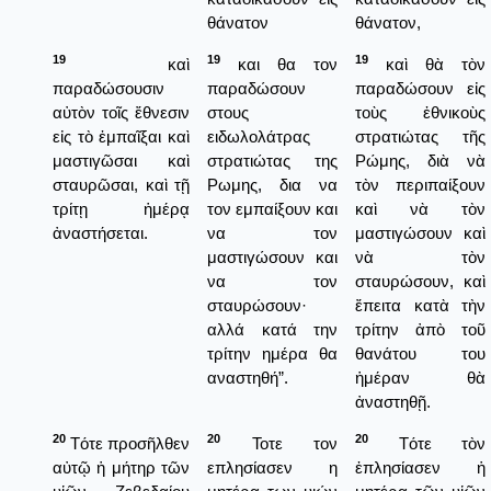
θάνατον
θάνατον,
19
19
19
καὶ
και θα τον
καὶ θὰ τὸν
παραδώσουσιν
παραδώσουν
παραδώσουν εἰς
αὐτὸν τοῖς ἔθνεσιν
στους
τοὺς ἐθνικοὺς
εἰς τὸ ἐμπαῖξαι καὶ
ειδωλολάτρας
στρατιώτας τῆς
μαστιγῶσαι καὶ
στρατιώτας της
Ρώμης, διὰ νὰ
σταυρῶσαι, καὶ τῇ
Ρωμης, δια να
τὸν περιπαίξουν
τρίτῃ ἡμέρᾳ
τον εμπαίξουν και
καὶ νὰ τὸν
ἀναστήσεται.
να τον
μαστιγώσουν καὶ
μαστιγώσουν και
νὰ τὸν
να τον
σταυρώσουν, καὶ
σταυρώσουν·
ἔπειτα κατὰ τὴν
αλλά κατά την
τρίτην ἀπὸ τοῦ
τρίτην ημέρα θα
θανάτου του
αναστηθή”.
ἡμέραν θὰ
ἀναστηθῇ.
20
20
20
Τότε προσῆλθεν
Τοτε τον
Τότε τὸν
αὐτῷ ἡ μήτηρ τῶν
επλησίασεν η
ἐπλησίασεν ἡ