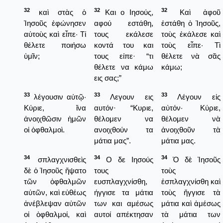
32
32
32
καὶ στὰς ὁ
Και ο Ιησούς,
Καὶ ἀφοῦ
Ἰησοῦς ἐφώνησεν
αφού εστάθη,
ἐστάθη ὁ Ἰησοῦς,
αὐτοὺς καὶ εἶπε· Τί
τους εκάλεσε
τοὺς ἐκάλεσε καὶ
θέλετε ποιήσω
κοντά του και
τοὺς εἶπε· Τὶ
ὑμῖν;
τους είπε· “τι
θέλετε νὰ σᾶς
θέλετε να κάμω
κάμω;
εις σας;”
33
33
33
λέγουσιν αὐτῷ·
Λεγουν εις
Λέγουν εἰς
Κύριε, ἵνα
αυτόν· “Κυριε,
αὐτόν· Κύριε,
ἀνοιχθῶσιν ἡμῶν
θέλομεν να
θέλομεν νὰ
οἱ ὀφθαλμοὶ.
ανοιχθούν τα
ἀνοιχθοῦν τὰ
μάτια μας”.
μάτια μας.
34
34
34
σπλαγχνισθεὶς
Ο δε Ιησούς
Ὁ δὲ Ἰησοῦς
δὲ ὁ Ἰησοῦς ἥψατο
τους
τοὺς
τῶν ὀφθαλμῶν
ευσπλαγχνίσθη,
ἐσπλαγχνίσθη καὶ
αὐτῶν, καὶ εὐθέως
ήγγισε τα μάτια
τοὺς ἤγγισε τὰ
ἀνέβλεψαν αὐτῶν
των και αμέσως
μάτια καὶ ἀμέσως
οἱ ὀφθαλμοί, καὶ
αυτοί απέκτησαν
τὰ μάτια των