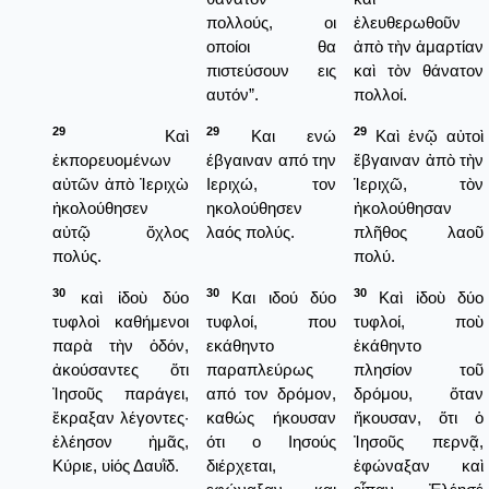
πολλούς, οι
ἐλευθερωθοῦν
οποίοι θα
ἀπὸ τὴν ἁμαρτίαν
πιστεύσουν εις
καὶ τὸν θάνατον
αυτόν”.
πολλοί.
29
29
29
Καὶ
Και ενώ
Καὶ ἐνῷ αὐτοὶ
ἐκπορευομένων
έβγαιναν από την
ἔβγαιναν ἀπὸ τὴν
αὐτῶν ἀπὸ Ἰεριχὼ
Ιεριχώ, τον
Ἱεριχῶ, τὸν
ἠκολούθησεν
ηκολούθησεν
ἠκολούθησαν
αὐτῷ ὄχλος
λαός πολύς.
πλῆθος λαοῦ
πολύς.
πολύ.
30
30
30
καὶ ἰδοὺ δύο
Και ιδού δύο
Καὶ ἰδοὺ δύο
τυφλοὶ καθήμενοι
τυφλοί, που
τυφλοί, ποὺ
παρὰ τὴν ὁδόν,
εκάθηντο
ἐκάθηντο
ἀκούσαντες ὅτι
παραπλεύρως
πλησίον τοῦ
Ἰησοῦς παράγει,
από τον δρόμον,
δρόμου, ὅταν
ἔκραξαν λέγοντες·
καθώς ήκουσαν
ἤκουσαν, ὅτι ὁ
ἐλέησον ἡμᾶς,
ότι ο Ιησούς
Ἰησοῦς περνᾷ,
Κύριε, υἱός Δαυῒδ.
διέρχεται,
ἐφώναξαν καὶ