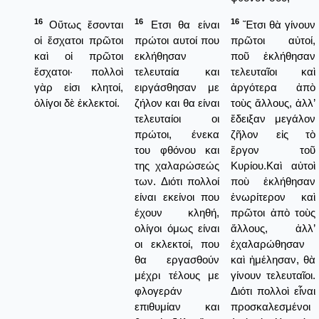
16
16
16
Οὕτως ἔσονται
Ετσι θα είναι
Ἔτσι θὰ γίνουν
οἱ ἔσχατοι πρῶτοι
πρώτοι αυτοί που
πρῶτοι αὐτοί,
καὶ οἱ πρῶτοι
εκλήθησαν
ποῦ ἐκλήθησαν
ἔσχατοι· πολλοὶ
τελευταία και
τελευταῖοι καὶ
γὰρ εἰσι κλητοί,
ειργάσθησαν με
ἀργότερα ἀπὸ
ὀλίγοι δὲ ἐκλεκτοί.
ζήλον και θα είναι
τοὺς ἄλλους, ἀλλ’
τελευταίοι οι
ἔδειξαν μεγάλον
πρώτοι, ένεκα
ζῆλον εἰς τὸ
του φθόνου και
ἔργον τοῦ
της χαλαρώσεώς
Κυρίου.Καὶ αὐτοὶ
των. Διότι πολλοί
ποὺ ἐκλήθησαν
είναι εκείνοι που
ἐνωρίτερον καὶ
έχουν κληθή,
πρῶτοι ἀπὸ τοὺς
ολίγοι όμως είναι
ἄλλους, ἀλλ’
οι εκλεκτοί, που
ἐχαλαρώθησαν
θα εργασθούν
καὶ ἠμέλησαν, θὰ
μέχρι τέλους με
γίνουν τελευταῖοι.
φλογεράν
Διότι πολλοὶ εἶναι
επιθυμίαν και
προσκαλεσμένοι