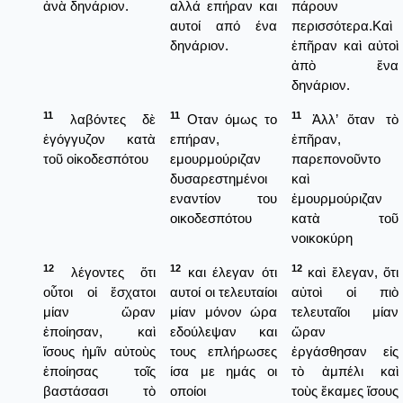
ἀνὰ δηνάριον.
αλλά επήραν και
πάρουν
αυτοί από ένα
περισσότερα.Καὶ
δηνάριον.
ἐπῆραν καὶ αὐτοὶ
ἀπὸ ἕνα
δηνάριον.
11
11
11
λαβόντες δὲ
Οταν όμως το
Ἀλλ’ ὅταν τὸ
ἐγόγγυζον κατὰ
επήραν,
ἐπῆραν,
τοῦ οἰκοδεσπότου
εμουρμούριζαν
παρεπονοῦντο
δυσαρεστημένοι
καὶ
εναντίον του
ἐμουρμούριζαν
οικοδεσπότου
κατὰ τοῦ
νοικοκύρη
12
12
12
λέγοντες ὅτι
και έλεγαν ότι
καὶ ἔλεγαν, ὅτι
οὗτοι οἱ ἔσχατοι
αυτοί οι τελευταίοι
αὐτοὶ οἱ πιὸ
μίαν ὥραν
μίαν μόνον ώρα
τελευταῖοι μίαν
ἐποίησαν, καὶ
εδούλεψαν και
ὥραν
ἴσους ἡμῖν αὐτοὺς
τους επλήρωσες
ἐργάσθησαν εἰς
ἐποίησας τοῖς
ίσα με ημάς οι
τὸ ἀμπέλι καὶ
βαστάσασι τὸ
οποίοι
τοὺς ἔκαμες ἴσους