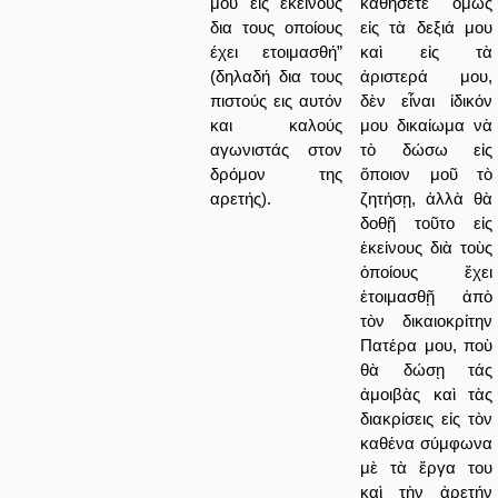
μου εις εκείνους
καθήσετε ὅμως
δια τους οποίους
εἰς τὰ δεξιά μου
έχει ετοιμασθή”
καὶ εἰς τὰ
(δηλαδή δια τους
ἀριστερά μου,
πιστούς εις αυτόν
δὲν εἶναι ἰδικόν
και καλούς
μου δικαίωμα νὰ
αγωνιστάς στον
τὸ δώσω εἰς
δρόμον της
ὅποιον μοῦ τὸ
αρετής).
ζητήσῃ, ἀλλὰ θὰ
δοθῇ τοῦτο εἰς
ἐκείνους διὰ τοὺς
ὁποίους ἔχει
ἐτοιμασθῇ ἀπὸ
τὸν δικαιοκρίτην
Πατέρα μου, ποὺ
θὰ δώσῃ τάς
ἀμοιβὰς καὶ τὰς
διακρίσεις εἰς τὸν
καθένα σύμφωνα
μὲ τὰ ἔργα του
καὶ τὴν ἀρετήν