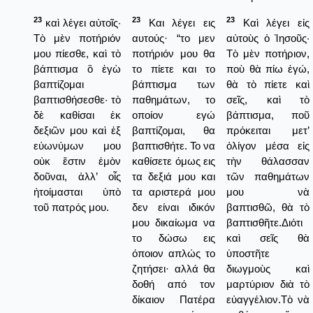
23
23
23
καὶ λέγει αὐτοῖς·
Και λέγει εις
Καὶ λέγει εἰς
Τὸ μὲν ποτήριόν
αυτούς· “το μεν
αὐτοὺς ὁ Ἰησοῦς·
μου πίεσθε, καὶ τὸ
ποτήριόν μου θα
Τὸ μὲν ποτήριον,
βάπτισμα ὃ ἐγὼ
το πίετε και το
ποὺ θὰ πίω ἐγώ,
βαπτίζομαι
βάπτισμα των
θὰ τὸ πίετε καὶ
βαπτισθήσεσθε· τὸ
παθημάτων, το
σεῖς, καὶ τὸ
δὲ καθίσαι ἐκ
οποίον εγώ
βάπτισμα, ποῦ
δεξιῶν μου καὶ ἐξ
βαπτίζομαι, θα
πρόκειται μετ’
εὐωνύμων μου
βαπτισθήτε. Το να
ὀλίγον μέσα εἰς
οὐκ ἔστιν ἐμὸν
καθίσετε όμως εις
τὴν θάλασσαν
δοῦναι, ἀλλ’ οἷς
τα δεξιά μου και
τῶν παθημάτων
ἡτοίμασται ὑπὸ
τα αριστερά μου
μου νὰ
τοῦ πατρός μου.
δεν είναι ιδικόν
βαπτισθῶ, θὰ τὸ
μου δικαίωμα να
βαπτισθῆτε.Διότι
το δώσω εις
καὶ σεῖς θὰ
όποιον απλώς το
ὑποστῆτε
ζητήσει· αλλά θα
διωγμοὺς καὶ
δοθή από τον
μαρτύριον διὰ τὸ
δίκαιον Πατέρα
εὐαγγέλιον.Τὸ νὰ