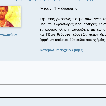
Ἦχος γ’. Τὴν ὡραιότητα.
Tῆς θείας γνώσεως εὔσημοι σάλπιγγες κα
θεσμῶν ἐκφάντωρες ἱερομάρτυρες Χριστο
ἐν κόσμῳ, Κλήμη παναοίδιμε, τῆς ζωῆ
καὶ Πέτρε θεόσοφε, εὐσεβῶν πέτρα ἄρρ
πολυτίκια
ἀρρήτων ἐπόπται, ῥύσασθαι πάσης ἡμᾶς 
Κατέβασμα αρχείου (mp3)