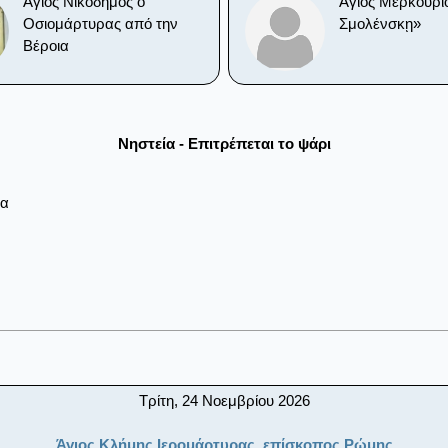
Άγιος Νικόδημος ο
Άγιος Μερκούριο
Οσιομάρτυρας από την
Σμολένσκῃ»
Βέροια
Νηστεία - Επιτρέπεται το ψάρι
ρα
Τρίτη, 24 Νοεμβρίου 2026
Άγιος Κλήμης Ιερομάρτυρας, επίσκοπος Ρώμης