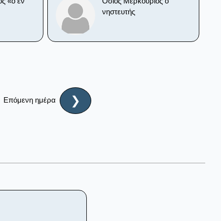
ς «ὁ ἐν
Όσιος Μερκούριος ο
νηστευτής
❯
Επόμενη ημέρα