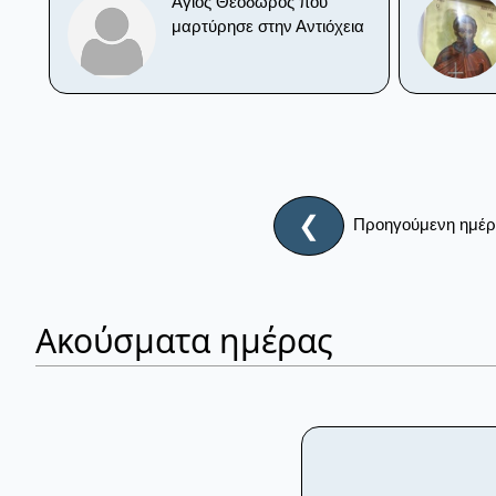
Άγιος Θεόδωρος που
μαρτύρησε στην Αντιόχεια
❮
Προηγούμενη ημέ
Ακούσματα ημέρας