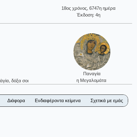
18ος χρόνος, 6747η ημέρα
Έκδοση: 4η
Παναγία
η Μεγαλομάτα
ἁγία, δόξα σοι
Διάφορα
Ενδιαφέροντα κείμενα
Σχετικά με εμάς