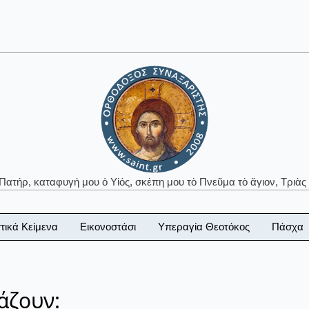
 Πατήρ, καταφυγή μου ὁ Υἱός, σκέπη μου τὸ Πνεῦμα τὸ ἅγιον, Τριὰς 
τικά Κείμενα
Εικονοστάσι
Υπεραγία Θεοτόκος
Πάσχα
άζουν: