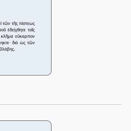
ὶ τῶν τῆς πίστεως
ῦ ἐδείχθητε τοῖς
ς κλῆμα εὔκαρπον
ηκτε· διὸ ὡς τῶν
βλάβης.