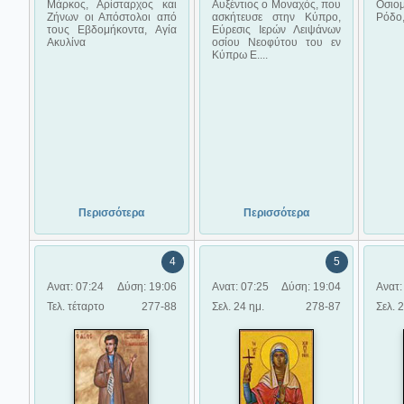
Μάρκος, Αρίσταρχος και
Αυξέντιος ο Μοναχός, που
Οσιο
Ζήνων οι Απόστολοι από
ασκήτευσε στην Κύπρο,
Ρόδο,
τους Εβδομήκοντα, Αγία
Εύρεσις Ιερών Λειψάνων
Ακυλίνα
οσίου Νεοφύτου του εν
Κύπρω Ε....
Περισσότερα
Περισσότερα
4
5
Ανατ: 07:24
Δύση: 19:06
Ανατ: 07:25
Δύση: 19:04
Ανατ:
Τελ. τέταρτο
277-88
Σελ. 24 ημ.
278-87
Σελ. 