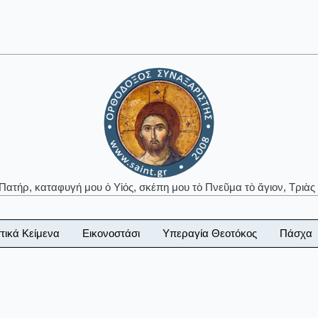
 Πατήρ, καταφυγή μου ὁ Υἱός, σκέπη μου τὸ Πνεῦμα τὸ ἅγιον, Τριὰς 
τικά Κείμενα
Εικονοστάσι
Υπεραγία Θεοτόκος
Πάσχα