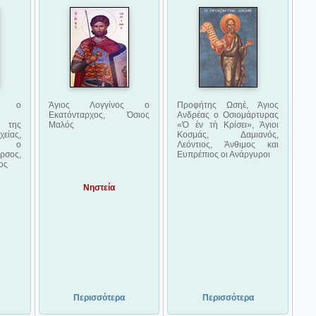
ός ο
Άγιος Λογγίνος ο
Προφήτης Ωσηέ, Άγιος
Εκατόνταρχος, Όσιος
Ανδρέας ο Οσιομάρτυρας
 της
Μαλός
«Ὁ ἐν τὴ Κρίσει», Άγιοι
χείας,
Κοσμάς, Δαμιανός,
ος ο
Λεόντιος, Άνθιμος και
ρσος,
Ευπρέπιος οι Ανάργυροι
ος
Νηστεία
Περισσότερα
Περισσότερα