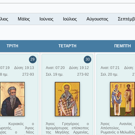
λιος
Μάϊος
Ιούνιος
Ιούλιος
Αύγουστος
Σεπτέμβ
ΤΡΙΤΗ
ΤΕΤΑΡΤΗ
ΠΕΜΠΤΗ
29
30
 07:19
Δύση: 19:13
Ανατ: 07:20
Δύση: 19:12
Ανατ: 07:21
Δύση: 
18 ημ.
272-93
Σελ. 19 ημ.
273-92
Σελ. 20 ημ.
2
ος Κυριακός ο
Άγιος Γρηγόριος ο
Άγιος Ανανί
χωρητής, Άγιος
Ιερομάρτυρας επίσκοπος
Απόστολος, Ό
αχίας ο Νέος
της Μεγάλης Αρμενίας,
Ρωμανός ο Μελωδός,