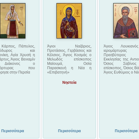
ι Κάρπος, Πάπυλος,
Άγιοι Ναζάριος,
Άγιος Λουκιαν
θόδωρος και
Προτάσιος, Γερβάσιος και
ιερομάρτυρας
ονίκη, Αγία Χρυσή η
Κέλσιος, Άγιος Κοσμάς ο
Πρεσβύτερος
ρτυς, Άγιος Βενιαμίν
Μελωδός επίσκοπος
Εκκλησίας της Αντιο
Διάκονος ο
Μαϊουμά, Οσία
Όσιος Σαβίν
ομάρτυρας που
Παρασκευή η Νέα η
επίσκοπος, Όσιος Βά
ρησε στην Περσία
«Επιβατηνή»
Άγιος Ευθύμιος ο Νέ
Νηστεία
Περισσότερα
Περισσότερα
Περισσότερα