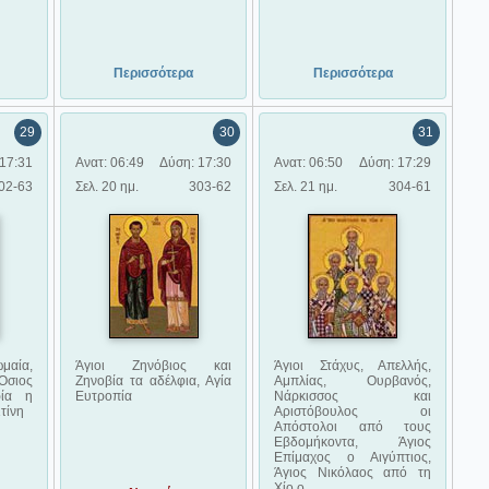
Περισσότερα
Περισσότερα
29
30
31
17:31
Ανατ: 06:49
Δύση: 17:30
Ανατ: 06:50
Δύση: 17:29
02-63
Σελ. 20 ημ.
303-62
Σελ. 21 ημ.
304-61
μαία,
Άγιοι Ζηνόβιος και
Άγιοι Στάχυς, Απελλής,
σιος
Ζηνοβία τα αδέλφια, Αγία
Αμπλίας, Ουρβανός,
ρία η
Ευτροπία
Νάρκισσος και
ιτίνη
Αριστόβουλος οι
Απόστολοι από τους
Εβδομήκοντα, Άγιος
Επίμαχος ο Αιγύπτιος,
Άγιος Νικόλαος από τη
Χίο ο ....