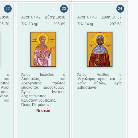
22
23
24
18:40
Ανατ: 07:42
Δύση: 18:38
Ανατ: 07:43
Δύση: 18:37
95-70
Σελ. 13 ημ.
296-69
Σελ. 14 ημ.
297-68
ος ο
Άγιος Ιάκωβος ο
Άγιος Αρέθας ο
 και
Απόστολος και
Μεγαλομάρτυρας και οι
κοπος
Αδελφόθεος πρώτος
«σὺν αὐτῶ», Αγία
γιοι
επίσκοπος Ιεροσολύμων,
Σεβαστιανή
οπος,
Άγιος Ιγνάτιος
ννα,
Αρχιεπίσκοπος
η και
Κωνσταντινούπολης,
Όσιος Πετρώνιος
Νηστεία