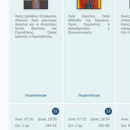
Άγιος Ιερόθεος Επίσκοπος
Αγία Χαριτίνη, Οσία
Άγ
Αθηνών, Άγια μάρτυρας
Μεθοδία της Κιμώλου,
Απόστ
Δομνίνη και οι θυγατέρες
Άγιος Ερμογένης ο
Άγιο
αυτής Βερνίκης και
Ιερομάρτυρας ο
οσιο
Προσδόκης, Όσιος
Θαυματουργός
Κίο τ
Ιωάννης ο Λαμπαδιστής
Περισσότερα
Περισσότερα
11
12
Ανατ: 07:30
Δύση: 18:55
Ανατ: 07:31
Δύση: 18:54
Ανατ:
Σελ. 1 ημ.
284-81
Σελ. 2 ημ.
285-80
Σελ. 3