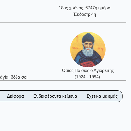
18ος χρόνος, 6747η ημέρα
Έκδοση: 4η
Όσιος Παΐσιος ο Αγιορείτης
(1924 - 1994)
ἁγία, δόξα σοι
Διάφορα
Ενδιαφέροντα κείμενα
Σχετικά με εμάς