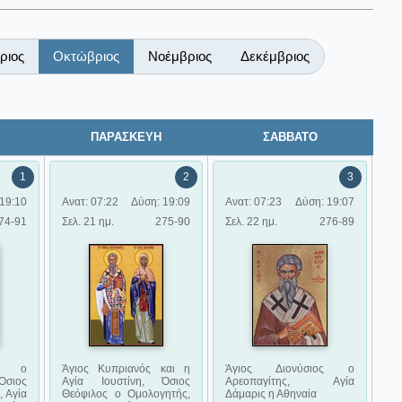
ριος
Οκτώβριος
Νοέμβριος
Δεκέμβριος
ΠΑΡΑΣΚΕΥΗ
ΣΑΒΒΑΤΟ
1
2
3
19:10
Ανατ: 07:22
Δύση: 19:09
Ανατ: 07:23
Δύση: 19:07
74-91
Σελ. 21 ημ.
275-90
Σελ. 22 ημ.
276-89
ας ο
Άγιος Κυπριανός και η
Άγιος Διονύσιος ο
σιος
Αγία Ιουστίνη, Όσιος
Αρεοπαγίτης, Αγία
 Αγία
Θεόφιλος ο Ομολογητής,
Δάμαρις η Αθηναία