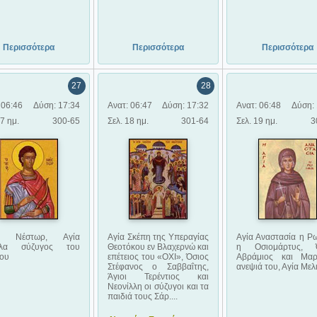
Περισσότερα
Περισσότερα
Περισσότερα
27
28
 06:46
Δύση: 17:34
Ανατ: 06:47
Δύση: 17:32
Ανατ: 06:48
Δύση: 
17 ημ.
300-65
Σελ. 18 ημ.
301-64
Σελ. 19 ημ.
3
ος Νέστωρ, Αγία
Αγία Σκέπη της Υπεραγίας
Αγία Αναστασία η Ρω
κλα σύζυγος του
Θεοτόκου εν Βλαχερνώ και
η Οσιομάρτυς, Ό
του
επέτειος του «ΟΧΙ», Όσιος
Αβράμιος και Μα
Στέφανος ο Σαββαΐτης,
ανεψιά του, Αγία Μελ
Άγιοι Τερέντιος και
Νεονίλλη οι σύζυγοι και τα
παιδιά τους Σάρ....