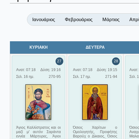
Ιανουάριος
Φεβρουάριος
Μάρτιος
Απρί
ΚΥΡΙΑΚΗ
ΔΕΥΤΕΡΑ
27
28
Ανατ: 07:18
Δύση: 19:16
Ανατ: 07:18
Δύση: 19:15
Ανατ:
Σελ. 16 ημ.
270-95
Σελ. 17 ημ.
271-94
Σελ. 
Άγιος Καλλίστρατος και οι
Όσιος Χαρίτων ο
Όσι
μαζί μ' αυτόν Σαράντα
Ομολογητής, Προφήτης
Ανα
εννέα Μάρτυρες, Άγιοι
Βαρούχ ο Δίκαιος, Όσιος
Μαλ