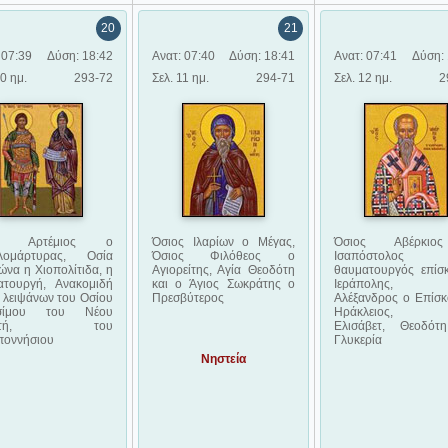
20
21
 07:39
Δύση: 18:42
Ανατ: 07:40
Δύση: 18:41
Ανατ: 07:41
Δύση: 
10 ημ.
293-72
Σελ. 11 ημ.
294-71
Σελ. 12 ημ.
2
ος Αρτέμιος ο
Όσιος Ιλαρίων ο Μέγας,
Όσιος Αβέρκι
λομάρτυρας, Οσία
Όσιος Φιλόθεος ο
Ισαπόστολος
να η Χιοπολίτιδα, η
Αγιορείτης, Αγία Θεοδότη
θαυματουργός επίσ
ατουργή, Ανακομιδή
και ο Άγιος Σωκράτης ο
Ιεράπολης, Ά
 λειψάνων του Οσίου
Πρεσβύτερος
Αλέξανδρος ο Επίσκ
ασίμου του Νέου
Ηράκλειος, Ά
κητή, του
Ελισάβετ, Θεοδότ
ποννήσιου
Γλυκερία
Νηστεία