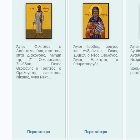
Άγιος Φίλιππος ο
Άγιοι Πρόβος, Τάραχος
Άγιο
Απόστολος ένας από τους
και Ανδρόνικος, Όσιος
Αγα
επτά Διακόνους, Μνήμη
Συμεών ο Νέος Θεολόγος,
Αγαθ
της Ζ' Οικουμενικής
Άγιος Επίκτητος ο
Νεομά
Συνόδου, Όσιος
θαυματουργός
ο 
Θεοφάνης ο Γραπτός, ο
Ιερ
Ομολογητής επίσκοπος
μαρτύ
Νίκαιας, Άγιοι Νεκτ....
Περισσότερα
Περισσότερα