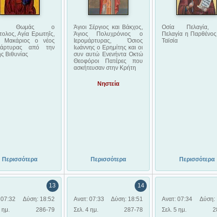
ιος Θωμάς ο
Άγιοι Σέργιος και Βάκχος,
Οσία Πελαγία, 
ολος, Αγία Ερωτηΐς,
Άγιος Πολυχρόνιος ο
Πελαγία η Παρθένος,
ς Μακάριος ο νέος
Ιερομάρτυρας, Όσιος
Ταϊσία
μάρτυρας από την
Ιωάννης ο Ερημίτης και οι
ης Βιθυνίας
συν αυτώ Eνενήντα Oκτώ
Θεοφόροι Πατέρες που
ασκήτευσαν στην Κρήτη
Νηστεία
Περισσότερα
Περισσότερα
Περισσότερα
13
14
 07:32
Δύση: 18:52
Ανατ: 07:33
Δύση: 18:51
Ανατ: 07:34
Δύση: 
 ημ.
286-79
Σελ. 4 ημ.
287-78
Σελ. 5 ημ.
2