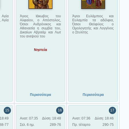
Αγία
Άγιος Ιάκωβος του
Άγιοι Ευλάμπιος και
 Αγία
Αλφαίου, ο Απόστολος,
Ευλαμπία τα αδέλφια,
Όσιοι Ανδρόνικος και
Όσιοι Θεόφιλος ο
Αθανασία η συμβία του,
Ομολογητής και Λογγίνος
Δικαίων Αβραάμ και Λωτ
ο Στυλίτης
του ανεψιού του
Νηστεία
Περισσότερα
Περισσότερα
15
16
17
18:49
Ανατ: 07:35
Δύση: 18:48
Ανατ: 07:36
Δύση: 18:46
88-77
Σελ. 6 ημ.
289-76
Πρ. τέταρτο
290-75