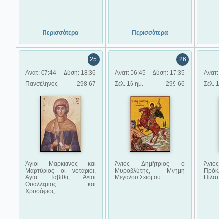
Περισσότερα
Περισσότερα
25
26
Ανατ: 07:44
Δύση: 18:36
Ανατ: 06:45
Δύση: 17:35
Ανατ:
Πανσέληνος
298-67
Σελ. 16 ημ.
299-66
Σελ. 
Άγιοι Μαρκιανός και
Άγιος Δημήτριος ο
Άγι
Μαρτύριος οι νοτάριοι,
Μυροβλύτης, Μνήμη
Πρό
Αγία Ταβιθά, Άγιοι
Μεγάλου Σεισμού
Πιλά
Ουαλλέριος και
Χρυσάφιος