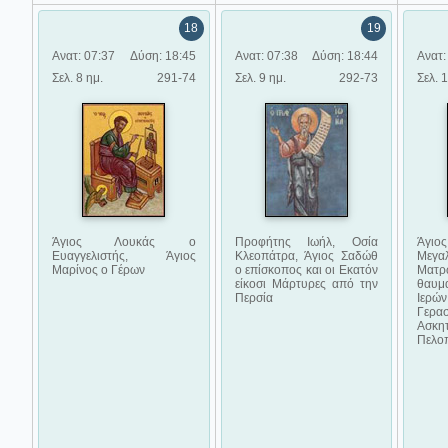
18
19
Ανατ: 07:37
Δύση: 18:45
Ανατ: 07:38
Δύση: 18:44
Ανατ:
Σελ. 8 ημ.
291-74
Σελ. 9 ημ.
292-73
Σελ. 
Άγιος Λουκάς ο
Προφήτης Ιωήλ, Οσία
Άγι
Ευαγγελιστής, Άγιος
Κλεοπάτρα, Άγιος Σαδώθ
Μεγα
Μαρίνος ο Γέρων
ο επίσκοπος και οι Εκατόν
Ματρώ
είκοσι Μάρτυρες από την
θαυμ
Περσία
Ιερών
Γερ
Ασ
Πελο