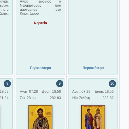
γίας
Άγιος Γεώργιος ο
ερνώ,
Νεομάρτυρας που
της ο
μαρτύρησε στο
έλης,
Καρατζασού
Νηστεία
Περισσότερα
Περισσότερα
8
9
10
18:59
Ανατ: 07:28
Δύση: 18:58
Ανατ: 07:29
Δύση: 18:56
81-84
Σελ. 28 ημ.
282-83
Νέα Σελήνη
283-82