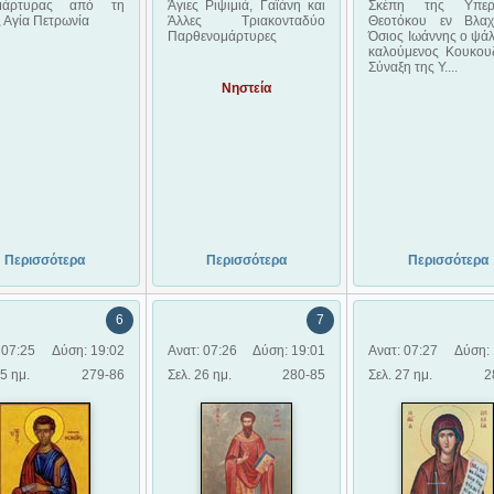
μάρτυρας από τη
Άγιες Ριψιμιά, Γαϊάνη και
Σκέπη της Υπερα
 Αγία Πετρωνία
Άλλες Τριακονταδύο
Θεοτόκου εν Βλαχ
Παρθενομάρτυρες
Όσιος Ιωάννης ο ψάλ
καλούμενος Κουκουζ
Σύναξη της Υ....
Νηστεία
Περισσότερα
Περισσότερα
Περισσότερα
6
7
 07:25
Δύση: 19:02
Ανατ: 07:26
Δύση: 19:01
Ανατ: 07:27
Δύση: 
25 ημ.
279-86
Σελ. 26 ημ.
280-85
Σελ. 27 ημ.
2