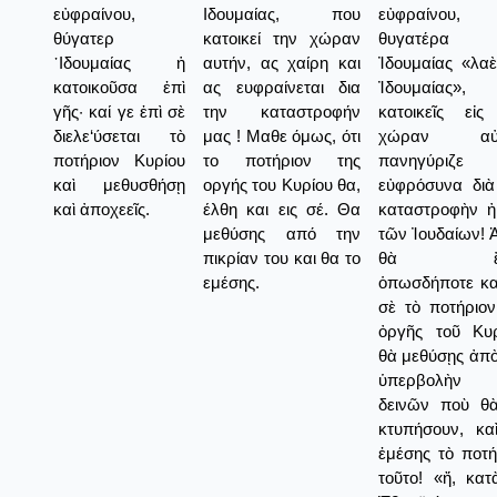
εὐφραίνου,
Ιδουμαίας, που
εὐφραίνου,
θύγατερ
κατοικεί την χώραν
θυγατέρα 
᾿Ιδουμαίας ἡ
αυτήν, ας χαίρη και
Ἰδουμαίας «λαὲ
κατοικοῦσα ἐπὶ
ας ευφραίνεται δια
Ἰδουμαίας»,
γῆς· καί γε ἐπὶ σὲ
την καταστροφήν
κατοικεῖς εἰς
διελε‘ύσεται τὸ
μας ! Μαθε όμως, ότι
χώραν αὐτ
ποτήριον Κυρίου
το ποτήριον της
πανηγύριζε
καὶ μεθυσθήσῃ
οργής του Κυρίου θα,
εὐφρόσυνα διὰ
καὶ ἀποχεεῖς.
έλθη και εις σέ. Θα
καταστροφὴν 
μεθύσης από την
τῶν Ἰουδαίων! 
πικρίαν του και θα το
θὰ ἔλ
εμέσης.
ὁπωσδήποτε καὶ
σὲ τὸ ποτήριον
ὀργῆς τοῦ Κυρ
θὰ μεθύσῃς ἀπὸ
ὑπερβολὴν 
δεινῶν ποὺ θ
κτυπήσουν, κα
ἐμέσης τὸ ποτή
τοῦτο! «ἤ, κατ