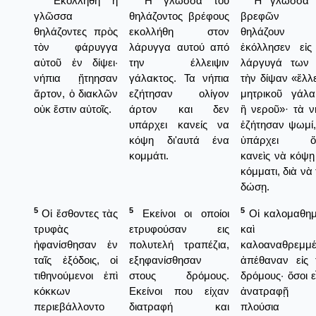
᾿Εκολλήθη ἡ
Η γλώσσα του
Ἡ γλῶσσα 
γλῶσσα
θηλάζοντος βρέφους
βρεφῶν 
θηλάζοντες πρὸς
εκολλήθη στον
θηλάζουν
τὸν φάρυγγα
λάρυγγα αυτού από
ἐκόλλησεν εἰς
αὐτοῦ ἐν δίψει·
την έλλειψιν
λάργυγά των
νήπια ᾔτηησαν
γάλακτος. Τα νήπια
τὴν δίψαν «ἔλλε
ἄρτον, ὁ διακλῶν
εζήτησαν ολίγον
μητρικοῦ γάλα
οὐκ ἔστιν αὐτοῖς.
άρτον και δεν
ἢ νεροῦ»· τὰ ν
υπάρχει κανείς να
ἐζήτησαν ψωμί,
κόψη δι'αυτά ένα
ὑπάρχει ὅ
κομμάτι.
κανεὶς νὰ κόψῃ
κόμματι, διὰ νὰ
δώσῃ.
5
5
5
Οἱ ἔσθοντες τὰς
Εκείνοι οι οποίοι
Οἱ καλομαθημ
τρυφὰς
ετρυφούσαν εις
καὶ
ἠφανίσθησαν ἐν
πολυτελή τραπέζια,
καλοαναθρεμμέ
ταῖς ἐξόδοις, οἱ
εξηφανίσθησαν
ἀπέθαναν εἰς 
τιθηνούμενοι ἐπὶ
στους δρόμους.
δρόμους· ὅσοι ε
κόκκων
Εκείνοι που είχαν
ἀνατραφῇ
περιεβάλλοντο
διατραφή και
πλούσια 