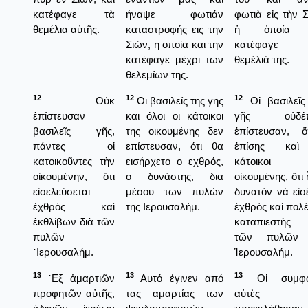
κατέφαγε τὰ
ήναψε φωτιάν
φωτιὰ εἰς τὴν Σ
θεμέλια αὐτῆς.
καταστροφής εις την
ἡ ὁποία 
Σιών, η οποία και την
κατέφαγε
κατέφαγε μέχρι των
θεμέλιά της.
θελεμίων της.
12
12
12
Οὐκ
Οι βασιλείς της γης
Οἱ βασιλεῖς
ἐπίστευσαν
και όλοι οι κάτοικοι
γῆς οὐδέπ
βασιλεῖς γῆς,
της οικουμένης δεν
ἐπίστευσαν, 
πάντες οἱ
επίστευσαν, ότι θα
ἐπίσης καὶ
κατοικοῦντες τὴν
εισήρχετο ο εχθρός,
κάτοικοι 
οἰκουμένην, ὅτι
ο δυνάστης, δια
οἰκουμένης, ὅτι
εἰσελεύσεται
μέσου των πυλών
δυνατὸν νὰ εἰσ
ἐχθρὸς καὶ
της Ιερουσαλήμ.
ἐχθρὸς καὶ πολέ
ἐκθλίβων διὰ τῶν
καταπιεστὴς
πυλῶν
τῶν πυλῶν 
῾Ιερουσαλήμ.
Ἱερουσαλήμ.
13
13
13
᾿Εξ ἁμαρτιῶν
Αυτό έγινεν από
Οἱ συμφο
προφητῶν αὐτῆς,
τας αμαρτίας των
αὐτὲς