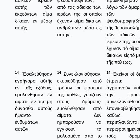
ἀδικιῶν ἱερέων
ψευδοπροφητών,
προεκλήθησαν
αὐτῆς τῶν
από τας αδικίας των
λόγῳ τῶν ἁμαρ
ἐκχεόντων αἷμα
ιερέων της, οι οποίοι
τῶν
δίκαιον ἐν μέσῳ
έχυναν αίμα δικαίων
ψευδοπροφητῶ
αὐτῆς.
ανθρώπων μέσα εις
τῆς Ἱερουσαλὴμ
αυτήν.
τῶν ἀδικιῶν
ἱερέων της, οἱ ὁ
ἔχυναν τὸ αἷμα
δικαίων εἰς τὸ 
τῆς πόλεως.
14
14
14
᾿Εσαλεύθησαν
Συνεκλονίσθησαν,
Ἐκεῖνοι οἱ ὁπ
ἐγρήγοροι αὐτῆς
εκυριεύθησαν από
ἔπρεπε 
ἐν ταῖς ἐξόδοις,
τρόμον οι φρουροί
ἀγρυπνοῦν κα
ἐμολύνθησαν ἐν
της καθώς γυρίζουν
τὴν φρουρ
αἵματι· ἐν τῷ μὴ
στους δρόμους·
συνεκλονίσθησα
δύνασθαι αὐτοὺς
εμολύνθησαν από
ἐπανικοβλήθησ
ἥψαντο
αίματα. Δεν
καθὼς
ἐνδυμάτων
ημπορούσαν να
περιπλανῶνται
αὐτῶν.
εγγίσουν τα
περιφρονημένοι
μολυσμένα από το
τοὺς δρόμο