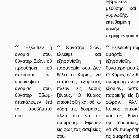
Ἑβραϊκόν:
μεθύσῃς καὶ
γυμνωθῇς,
ἐκτεθειμένη
κοινὴν
περιφρόνησιν!»
22
22
22
᾿Εξέλιπεν ἡ
Θυγάτηρ Σιών,
Ἐξιλεώθη τώ
ἀνομία σου,
έλλειψε και
ἁμαρτία σ
θύγατερ Σιών, οὐ
εξηφανίσθη η
ἐξηφανίσθη,
προσθήσει τοῦ
παρανομία σου. Δεν
θυγατέρα μου Σ
ἀποικίσαι σε.
θέλει ο Κυριος να
Ὁ Κύριος δὲν θ
ἐπεσκέψατο
τταροικής εξόριστος
τιμωρήσῃ πλέο
ἀνομίας σου,
πλέον εις λαούς
ἐξορίαν, ὥστ
θύγατερ ᾿Εδώμ·
ξένους. Ο Κυριος
παροικῇς εἰς ξ
ἀπεκάλυψεν ἐπὶ
επεσκέφθη και σέ, ω
χώραν. Ἀλλ
τὰ ἀσεβήματά
κόρη της Ιδουμαίας,
Κύριος ἐπεσκ
σου.
αλλά δια να σε
καὶ σέ, θυγα
τιμωρήση. Εφερεν
τῆς Ἰδουμαίας,
εις φως τας ασεβείας
νὰ σὲ τιμωρήσῃ
σου.
τὶς ἁμαρτίες κα