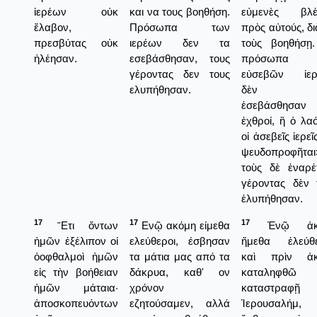
ἱερέων οὐκ
και να τους βοηθήση.
εὐμενὲς βλέ
ἔλαβον,
Πρόσωπα των
πρὸς αὐτούς, δι
πρεσβύτας οὐκ
ιερέων δεν τα
τοὺς βοηθήσῃ
ἠλέησαν.
εσεβάσθησαν, τους
πρόσωπα 
γέροντας δεν τους
εὐσεβῶν ἱερ
ελυπήθησαν.
δὲν 
ἐσεβάσθησαν
ἐχθροί, ἢ ὁ λαό
οἱ ἀσεβεῖς ἱερεῖ
ψευδοπροφῆται
τοὺς δὲ ἐναρέ
γέροντας δὲν 
ἐλυπήθησαν.
17
17
17
῎Ετι ὄντων
Ενῷ ακόμη είμεθα
Ἐνῷ ἀκ
ἡμῶν ἐξέλιπον οἱ
ελεύθεροι, έσβησαν
ἤμεθα ἐλεύθε
ὀοφθαλμοὶ ἡμῶν
τα μάτια μας από τα
καὶ πρὶν ἀκ
εἰς τὴν βοήθειαν
δάκρυα, καθ' ον
καταληφθῶ 
ἡμῶν μάταια·
χρόνον
καταστραφ
ἀποσκοπευόντων
εζητούσαμεν, αλλά
Ἱερουσαλήμ,