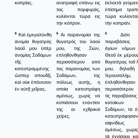
κοπρίας.
ανατραφή επάνω εις
ἐκλεκτὰ γεύματα
τας πορφυράς,
ἐπίσημα τραπέ
κυλίονται τώρα εις
τώρα κυλίονται
την κόπρον.
τὴν κοπριάν.
6
6
6
Καὶ ἐμεγαλύνθη
Αι παρανομίαι της
Διότι 
ἀνομία θυγατρὸς
θυγατρός του λαού
παραβάσεις 
λαοῦ μου ὑπὲρ
μου, της Σιών,
ἁγίων νόμων
ἀνομίας Σοδόμων
επληθύνθησαν
Θεοῦ ἐκ μέρους
τῆς
περισσότερον από
θυγατέρας τοῦ 
κατεστραμμένης
τας παρανομίας των
μου, δηλαδὴ
ὥσπερ σπουδῇ,
Σοδόμων, της
Ἱερουσαλήμ,
καὶ οὐκ ἐπόνεσαν
πόλεως αυτής, η
ἐπληθύνθησαν
ἐν αὐτῇ χεῖρας.
οποία κατεστράφη
περισσότερον
αμέσως, χωρίς να
τὶς παραβάσεις
κοπιάσουν εναντίον
κατοίκων 
της αι εχθρικαί
Σοδόμων, τὰ ὁ
χείρες.
κατεστράφησαν
αἰφνιδίως 
ἀμέσως, χωρὶ
τὰ ἐγγίσουν κα