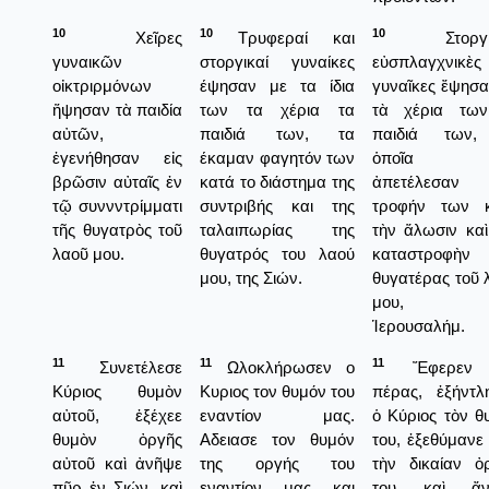
10
10
10
Χεῖρες
Τρυφεραί και
Στοργικ
γυναικῶν
στοργικαί γυναίκες
εὐσπλαγχνικὲς
οἰκτριρμόνων
έψησαν με τα ίδια
γυναῖκες ἔψησα
ἥψησαν τὰ παιδία
των τα χέρια τα
τὰ χέρια τω
αὐτῶν,
παιδιά των, τα
παιδιά των,
ἐγενήθησαν εἰς
έκαμαν φαγητόν των
ὁποῖα κ
βρῶσιν αὐταῖς ἐν
κατά το διάστημα της
ἀπετέλεσαν 
τῷ συννντρίμματι
συντριβής και της
τροφήν των 
τῆς θυγατρὸς τοῦ
ταλαιπωρίας της
τὴν ἅλωσιν καὶ
λαοῦ μου.
θυγατρός του λαού
καταστροφὴν
μου, της Σιών.
θυγατέρας τοῦ 
μου, τ
Ἱερουσαλήμ.
11
11
11
Συνετέλεσε
Ωλοκλήρωσεν ο
Ἔφερεν 
Κύριος θυμὸν
Κυριος τον θυμόν του
πέρας, ἐξήντλ
αὐτοῦ, ἐξέχεε
εναντίον μας.
ὁ Κύριος τὸν θ
θυμὸν ὀργῆς
Αδειασε τον θυμόν
του, ἐξεθύμανε
αὐτοῦ καὶ ἀνῆψε
της οργής του
τὴν δικαίαν ὀ
πῦρ ἐν Σιών, καὶ
εναντίον μας και
του καὶ ἄν