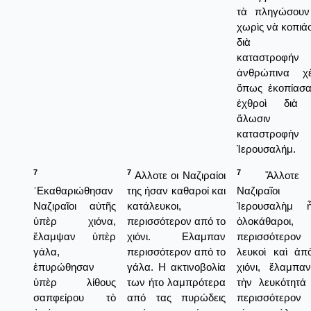
τὰ πληγώσουν
χωρὶς νὰ κοπιά
διὰ τ
καταστροφήν
ἀνθρώπινα χέ
ὅπως ἐκοπίασα
ἐχθροὶ διὰ 
ἅλωσιν 
καταστροφὴν
Ἱερουσαλήμ.
7
7
7
Αλλοτε οι Ναζιραίοι
Ἄλλοτε 
᾿Εκαθαριώθησαν
της ήσαν καθαροί και
Ναζιραῖοι 
Ναζιραῖοι αὐτῆς
κατάλευκοι,
Ἱερουσαλὴμ 
ὑπὲρ χιόνα,
περισσότερον από το
ὁλοκάθαροι,
ἔλαμψαν ὑπὲρ
χιόνι. Ελαμπαν
περισσότερον
γάλα,
περισσότερον από το
λευκοὶ καὶ ἀπ
ἐπυρώθησαν
γάλα. Η ακτινοβολία
χιόνι, ἔλαμπα
ὑπὲρ λίθους
των ήτο λαμπρότερα
τὴν λευκότητά
σαπφείρου τὸ
από τας πυρώδεις
περισσότερον