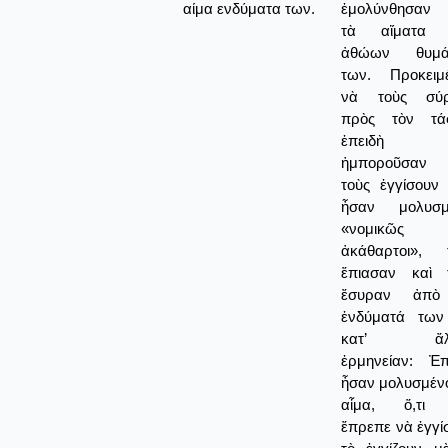
αίμα ενδύματα των.
ἐμολύνθησαν
τὰ αἵματα 
ἀθώων θυμά
των. Προκειμ
νὰ τοὺς σύρ
πρὸς τὸν τά
ἐπειδὴ 
ἠμποροῦσαν
τοὺς ἐγγίσουν δ
ἦσαν μολυσμ
«νομικῶς
ἀκάθαρτοι», 
ἔπιασαν καὶ 
ἔσυραν ἀπὸ
ἐνδύματά των
κατ’ ἄλ
ἑρμηνείαν: Ἐπ
ἦσαν μολυσμένο
αἷμα, ὅ,τι 
ἔπρεπε νὰ ἐγγί