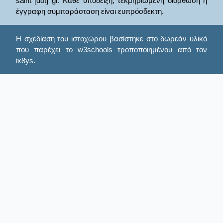
saint [dot] gr. Κάθε υπόδειξη, τεκμηριωμένη διόρθωση ή
έγγραφη συμπαράσταση είναι ευπρόσδεκτη.
Η σχεδίαση του ιστοχώρου βασίστηκε στο δωρεάν υλικό
που παρέχει το
w3schools
τροποποιημένου από τον
ix8ys.