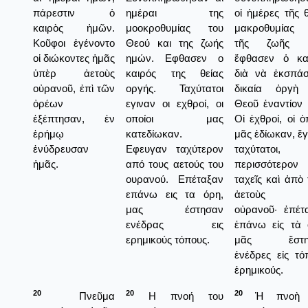
πάρεστιν ὁ
ημέραι της
οἱ ἡμέρες τῆς θ
καιρὸς ἡμῶν.
μοοκροθυμίας του
μακροθυμίας
Κοῦφοι ἐγένοντο
Θεού και της ζωής
τῆς ζωῆς μ
οἱ διώκοντες ἡμᾶς
ημών. Εφθασεν ο
ἔφθασεν ὁ κα
ὑπὲρ ἀετοὺς
καιρός της θείας
διὰ νὰ ἐκσπά
οὐρανοῦ, ἐπὶ τῶν
οργής. Ταχύτατοι
δικαία ὀργὴ
ὀρέων
εγιναν οι εχθροί, οι
Θεοῦ ἐναντίον 
ἐξέπτησαν, ἐν
οποίοι μας
Οἱ ἐχθροί, οἱ ὁ
ἐρήμῳ
κατεδίωκαν.
μᾶς ἐδίωκαν, ἔγ
ἐνύδρευσαν
Εφευγαν ταχύτερον
ταχύτατοι,
ἡμᾶς.
από τους αετούς του
περισσότερον
ουρανού. Επέταξαν
ταχεῖς καὶ ἀπὸ 
επάνω εις τα όρη,
ἀετοὺς 
μας έστησαν
οὐρανοῦ· ἐπέτ
ενέδρας εις
ἐπάνω εἰς τὰ 
ερημικούς τόπους.
μᾶς ἔστη
ἐνέδρες εἰς τό
ἐρημικούς.
20
20
20
Πνεῦμα
Η πνοή του
Ἡ πνοὴ 