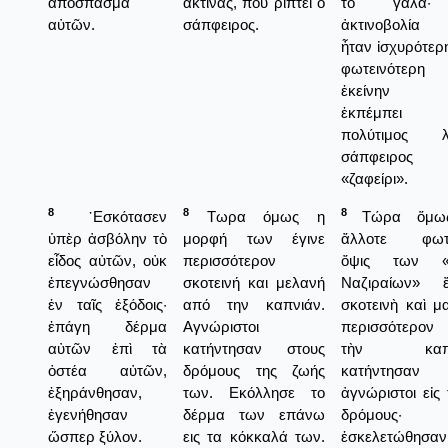
ἀπόσπασμα
ακτίνας, που ρίπτει ο
τὸ γάλα
αὐτῶν.
σάπφειρος.
ἀκτινοβολία
ἦταν ἰσχυρότερη
φωτεινότερη
ἐκείνην 
ἐκπέμπε
πολύτιμος λ
σάπφειρος
«ζαφείρι».
8
8
8
᾿Εσκότασεν
Τωρα όμως η
Τώρα ὅμω
ὑπὲρ ἀσβόλην τὸ
μορφή των έγινε
ἄλλοτε φωτε
εἶδος αὐτῶν, οὐκ
περισσότερον
ὄψις των «
ἐπεγνώσθησαν
σκοτεινή και μελανή
Ναζιραίων» ἔ
ἐν ταῖς ἐξόδοις·
από την καπνιάν.
σκοτεινὴ καὶ μ
ἐπάγη δέρμα
Αγνώριστοι
περισσότερον
αὐτῶν ἐπὶ τὰ
κατήντησαν στους
τὴν καπν
ὀστέα αὐτῶν,
δρόμους της ζωής
κατήντησαν
ἐξηράνθησαν,
των. Εκόλλησε το
ἀγνώριστοι εἰς 
ἐγενήθησαν
δέρμα των επάνω
δρόμους·
ὥσπερ ξύλον.
εις τα κόκκαλά των.
ἐσκελετώθησαν