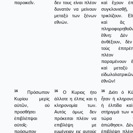
παροικεῖν.
δεν τους είναι πλέον
καὶ ἔχουν ἐπ
δυνατόν να μείνουν
συγκλονισθῇ,
μεταξύ των ξένων
τρικλίζουν. Εἴ
εθνών.
καὶ ἂς 
πληροφορηθοῦ
ἔθνη: Δὲν
ἀνθέξουν, δὲ
τοὺς ἐπιτρέπ
πλέον 
παραμένουν 
καὶ μεταξὺ 
εἰδωλολατρικῶ
ἐθνῶν!
16
16
16
Πρόσωπον
Ο Κυριος ήτο
Διότι ὁ Κύ
Κυρίου μερὶς
άλλοτε η έλπις και η
ἦταν ἡ κληρονο
αὐτῶν, οὐ
κληρονομία των.
ἡ ἐλπίδα κα
προσθήσει
Αυτός όμως δεν
στήριγμά των 
ἐπιβλέπψαι
πρόκειται πλέον να
τώρα το
αὐτοῖς·
επιβλέψη με
ἀπώθησε». Δὲ
πρόσωπον
ευμένειαν εις αυτούς
ἐπιβλέψῃ πλέο