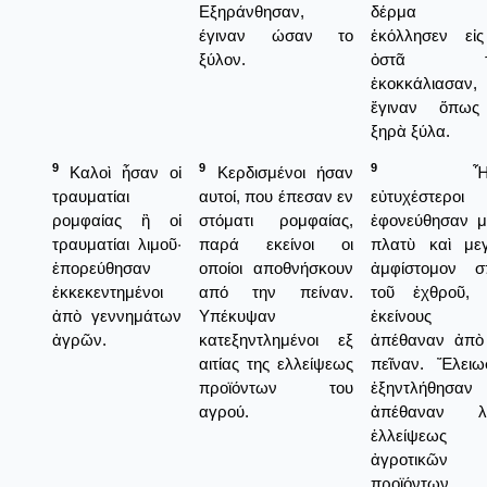
Εξηράνθησαν,
δέρμα τ
έγιναν ώσαν το
ἐκόλλησεν εἰ
ξύλον.
ὀστᾶ τω
ἐκοκκάλιασαν,
ἔγιναν ὅπως
ξηρὰ ξύλα.
9
9
9
Καλοὶ ἦσαν οἱ
Κερδισμένοι ήσαν
Ἦσα
τραυματίαι
αυτοί, που έπεσαν εν
εὐτυχέστεροι 
ρομφαίας ἢ οἱ
στόματι ρομφαίας,
ἐφονεύθησαν μ
τραυματίαι λιμοῦ·
παρά εκείνοι οι
πλατὺ καὶ με
ἐπορεύθησαν
οποίοι αποθνήσκουν
ἀμφίστομον σ
ἐκκεκεντημένοι
από την πείναν.
τοῦ ἐχθροῦ,
ἀπὸ γεννημάτων
Υπέκυψαν
ἐκείνους 
ἀγρῶν.
κατεξηντλημένοι εξ
ἀπέθαναν ἀπὸ
αιτίας της ελλείψεως
πεῖναν. Ἔλειω
προϊόντων του
ἐξηντλήθησαν
αγρού.
ἀπέθαναν λ
ἐλλείψεως
ἀγροτικῶν
προϊόντων.