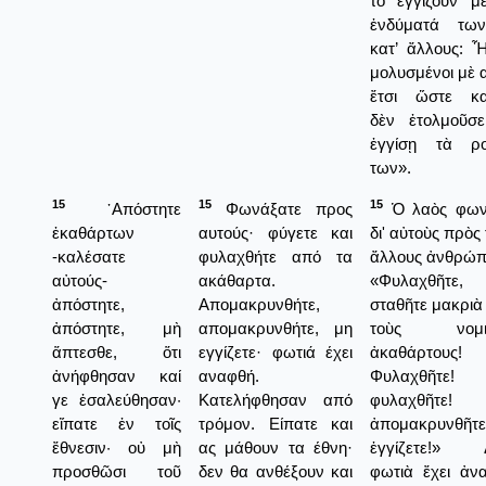
τὸ ἐγγίζουν μ
ἐνδύματά τω
κατ’ ἄλλους: 
μολυσμένοι μὲ α
ἔτσι ὥστε κα
δὲν ἐτολμοῦσ
ἐγγίσῃ τὰ ρ
των».
15
15
15
᾿Απόστητε
Φωνάξατε προς
Ὁ λαὸς φων
ἐκαθάρτων
αυτούς· φύγετε και
δι' αὐτοὺς πρὸς
-καλέσατε
φυλαχθήτε από τα
ἄλλους ἀνθρώπ
αὐτούς-
ακάθαρτα.
«Φυλαχθῆτε,
ἀπόστητε,
Απομακρυνθήτε,
σταθῆτε μακριὰ
ἀπόστητε, μὴ
απομακρυνθήτε, μη
τοὺς νομι
ἅπτεσθε, ὅτι
εγγίζετε· φωτιά έχει
ἀκαθάρτους!
ἀνήφθησαν καί
αναφθή.
Φυλαχθῆτε!
γε ἐσαλεύθησαν·
Κατελήφθησαν από
φυλαχθῆτε!
εἴπατε ἐν τοῖς
τρόμον. Είπατε και
ἀπομακρυνθῆτε
ἔθνεσιν· οὐ μὴ
ας μάθουν τα έθνη·
ἐγγίζετε!» Δ
προσθῶσι τοῦ
δεν θα ανθέξουν και
φωτιὰ ἔχει ἀν