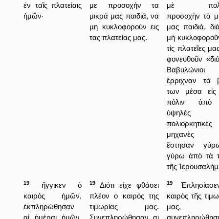
ἐν ταῖς πλατείαις
με προσοχήν τα
μὲ πολλ
ἡμῶν·
μικρά μας παιδιά, να
προσοχὴν τὰ μ
μη κυκλοφορούν εις
μας παιδιά, δι
τας πλατείας μας.
μὴ κυκλοφοροῦν
τὶς πλατεῖες μα
φονευθοῦν «διότ
Βαβυλώνιοι
ἔρριχναν τὰ 
των μέσα εἰς
πόλιν ἀπὸ 
ὑψηλὲς
πολιορκητικὲς
μηχανὲς 
ἔστησαν γύρ
γύρω ἀπὸ τὰ τ
τῆς Ἱερουσαλήμ
19
19
19
ἤγγικεν ὁ
Διότι είχε φθάσει
Ἐπλησίασε
καιρὸς ἡμῶν,
πλέον ο καιρός της
καιρὸς τῆς τιμω
ἐκπληρώθησαν
τιμωρίας μας.
μας,
αἱ ἡμέραι ἡμῶν,
Συνεπληρώθησαν αι
συνεπληρώθησ