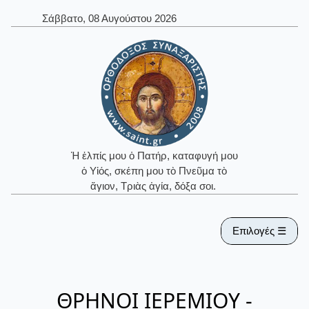
Σάββατο, 08 Αυγούστου 2026
Ἡ ἐλπίς μου ὁ Πατήρ, καταφυγή μου
ὁ Υἱός, σκέπη μου τὸ Πνεῦμα τὸ
ἅγιον, Τριὰς ἁγία, δόξα σοι.
Επιλογές ☰
ΘΡΗΝΟΙ ΙΕΡΕΜΙΟΥ -