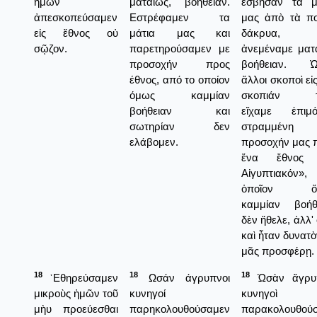
ἡμῶν
ματαίως, βοήθειαν.
ἔσβησαν τὰ μ
ἀπεσκοπεύσαμεν
Εστρέφαμεν τα
μας ἀπὸ τὰ π
εἰς ἔθνος οὐ
μάτια μας και
δάκρυα, 
σῷζον.
παρετηρούσαμεν με
ἀνεμέναμε ματ
προσοχήν προς
βοήθειαν. Ὡ
έθνος, από το οποίον
ἄλλοι σκοποὶ εἰ
όμως καμμίαν
σκοπιάν τ
βοήθειαν και
εἴχαμε ἐπιμ
σωτηρίαν δεν
στραμμένη 
ελάβομεν.
προσοχήν μας 
ἕνα ἔθνος 
Αἰγυπτιακόν»
ὁποῖον ὅ
καμμίαν βοήθ
δὲν ἤθελε, ἀλλ'
καὶ ἦταν δυνατὸ
μᾶς προσφέρῃ.
18
18
18
᾿Εθηρεύσαμεν
Ωσάν άγρυπνοι
Ὡσὰν ἄγρυπ
μικροὺς ἡμῶν τοῦ
κυνηγοί
κυνηγοὶ
μὴυ προεύεσθαι
παρηκολουθούσαμεν
παρακολουθού