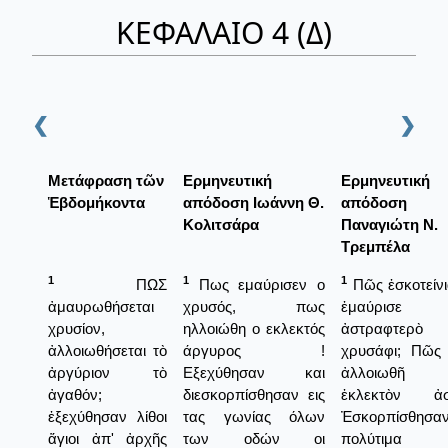
ΚΕΦΑΛΑΙΟ 4 (Δ)
❮
❯
Μετάφραση τῶν
Ερμηνευτική
Ερμηνευτική
Ἑβδομήκοντα
απόδοση Ιωάννη Θ.
απόδοση
Κολιτσάρα
Παναγιώτη Ν.
Τρεμπέλα
1
1
1
ΠΩΣ
Πως εμαύρισεν ο
Πῶς ἐσκοτείνι
ἀμαυρωθήσεται
χρυσός, πως
ἐμαύρισε
χρυσίον,
ηλλοιώθη ο εκλεκτός
ἀστραφτερὸ
ἀλλοιωθήσεται τὸ
άργυρος !
χρυσάφι; Πῶς 
ἀργύριον τὸ
Εξεχύθησαν και
ἀλλοιωθῆ
ἀγαθόν;
διεσκορπίσθησαν εις
ἐκλεκτὸν ἀσ
ἐξεχύθησαν λίθοι
τας γωνίας όλων
Ἐσκορπίσθησα
ἅγιοι ἀπ' ἀρχῆς
των οδών οι
πολύτιμα ἱ