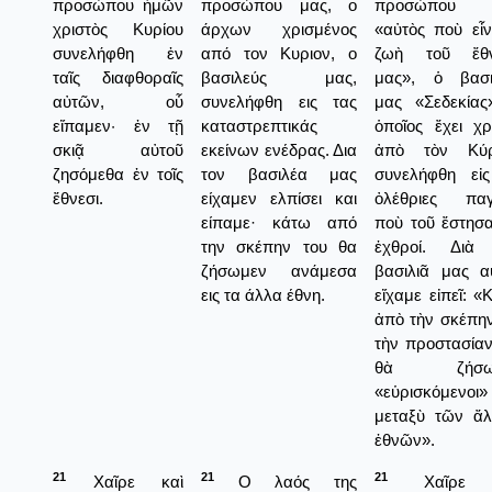
προσώπου ἡμῶν
προσώπου μας, ο
προσώπου 
χριστὸς Κυρίου
άρχων χρισμένος
«αὐτὸς ποὺ εἶν
συνελήφθη ἐν
από τον Κυριον, ο
ζωὴ τοῦ ἔθν
ταῖς διαφθοραῖς
βασιλεύς μας,
μας», ὁ βασι
αὐτῶν, οὗ
συνελήφθη εις τας
μας «Σεδεκίας
εἴπαμεν· ἐν τῇ
καταστρεπτικάς
ὁποῖος ἔχει χρ
σκιᾷ αὐτοῦ
εκείνων ενέδρας. Δια
ἀπὸ τὸν Κύρ
ζησόμεθα ἐν τοῖς
τον βασιλέα μας
συνελήφθη εἰς
ἔθνεσι.
είχαμεν ελπίσει και
ὀλέθριες παγ
είπαμε· κάτω από
ποὺ τοῦ ἔστησα
την σκέπην του θα
ἐχθροί. Διὰ
ζήσωμεν ανάμεσα
βασιλιᾶ μας α
εις τα άλλα έθνη.
εἴχαμε εἰπεῖ: «
ἀπὸ τὴν σκέπην
τὴν προστασίαν
θὰ ζήσω
«εὑρισκόμενοι»
μεταξὺ τῶν ἄ
ἐθνῶν».
21
21
21
Χαῖρε καὶ
Ο λαός της
Χαῖρε 