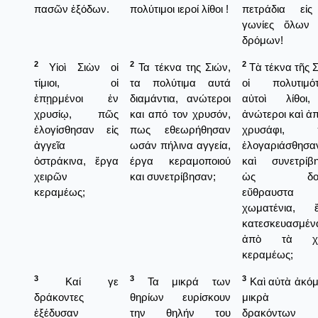
πασῶν ἐξόδων.
πολύτιμοι ιεροί λίθοι !
πετράδια εἰς
γωνίες ὅλων
δρόμων!
2
2
2
Υἱοὶ Σιὼν οἱ
Τα τέκνα της Σιών,
Τὰ τέκνα τῆς Σ
τίμιοι, οἱ
τα πολύτιμα αυτά
οἱ πολυτιμότ
ἐπῃρμένοι ἐν
διαμάντια, ανώτεροι
αὐτοὶ λίθοι
χρυσίῳ, πῶς
και από τον χρυσόν,
ἀνώτεροι καὶ ἀπ
ἐλογίσθησαν εἰς
πως εθεωρήθησαν
χρυσάφι, 
ἀγγεῖα
ωσάν πήλινα αγγεία,
ἐλογαριάσθησα
ὀστράκινα, ἔργα
έργα κεραμοποιού
καὶ συνετρίβ
χειρῶν
και συνετρίβησαν;
ὡς δοχε
κεραμέως;
εὔθραυστα 
χωματένια, 
κατεσκευασμέν
ἀπὸ τὰ χέ
κεραμέως;
3
3
3
Καί γε
Τα μικρά των
Καὶ αὐτὰ ἀκόμ
δράκοντες
θηρίων ευρίσκουν
μικρὰ τ
ἐξέδυσαν
την θηλήν του
δρακόντων