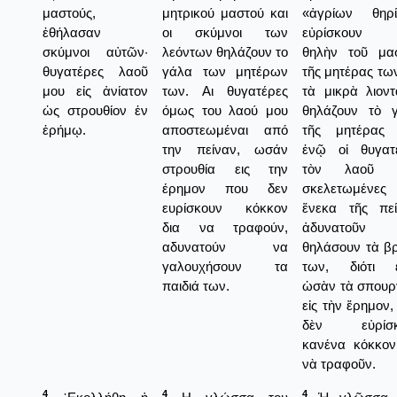
μαστούς,
μητρικού μαστού και
«ἀγρίων θηρ
ἐθήλασαν
οι σκύμνοι των
εὐρίσκουν 
σκύμνοι αὐτῶν·
λεόντων θηλάζουν το
θηλὴν τοῦ μα
θυγατέρες λαοῦ
γάλα των μητέρων
τῆς μητέρας των
μου εἰς ἀνίατον
των. Αι θυγατέρες
τὰ μικρὰ λιοντ
ὡς στρουθίον ἐν
όμως του λαού μου
θηλάζουν τὸ 
ἐρήμῳ.
αποστεωμέναι από
τῆς μητέρας
την πείναν, ωσάν
ἐνῷ οἱ θυγατ
στρουθία εις την
τὸν λαοῦ μ
έρημον που δεν
σκελετωμένες
ευρίσκουν κόκκον
ἕνεκα τῆς πεί
δια να τραφούν,
ἀδυνατοῦν
αδυνατούν να
θηλάσουν τὰ β
γαλουχήσουν τα
των, διότι ε
παιδιά των.
ὡσὰν τὰ σπουργ
εἰς τὴν ἔρημον,
δὲν εὐρίσκ
κανένα κόκκον
νὰ τραφοῦν.
4
4
4