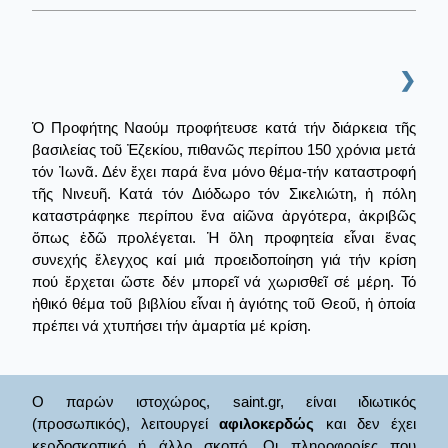
❯
Ὁ Προφήτης Ναούμ προφήτευσε κατά τήν διάρκεια τῆς
βασιλείας τοῦ Ἐζεκίου, πιθανῶς περίπου 150 χρόνια μετά
τόν Ἰωνᾶ. Δέν ἔχει παρά ἕνα μόνο θέμα-τήν καταστροφή
τῆς Νινευῆ. Κατά τόν Διόδωρο τόν Σικελιώτη, ἡ πόλη
καταστράφηκε περίπου ἕνα αἰῶνα ἀργότερα, ἀκριβῶς
ὅπως ἐδῶ προλέγεται. Ἡ ὅλη προφητεία εἶναι ἕνας
συνεχής ἔλεγχος καί μιά προειδοποίηση γιά τήν κρίση
πού ἔρχεται ὥστε δέν μπορεῖ νά χωρισθεῖ σέ μέρη. Τό
ἠθικό θέμα τοῦ βιβλίου εἶναι ἡ ἁγιότης τοῦ Θεοῦ, ἡ ὁποία
πρέπει νά χτυπήσει τήν ἁμαρτία μέ κρίση.
Ο παρών ιστοχώρος, saint.gr, είναι ιδιωτικός
(προσωπικός), λειτουργεί
αφιλοκερδώς
και δεν έχει
κερδοσκοπικό ή άλλο σκοπό. Οι πληροφορίες που