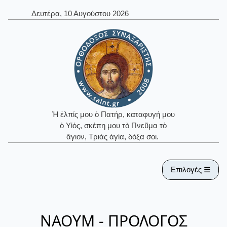
Δευτέρα, 10 Αυγούστου 2026
Ἡ ἐλπίς μου ὁ Πατήρ, καταφυγή μου
ὁ Υἱός, σκέπη μου τὸ Πνεῦμα τὸ
ἅγιον, Τριὰς ἁγία, δόξα σοι.
Επιλογές ☰
ΝΑΟΥΜ - ΠΡΟΛΟΓΟΣ