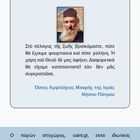
Στὸ πέλαγος τῆς ζωῆς βρισκόμαστε, πότε
θὰ ἔχουμε φουρτούνα καὶ πότε γαλήνη. Ἡ
χάρη τοῦ Θεοῦ δέ μας ἀφήνει. Διαφορετικὰ
θὰ εἴχαμε καταποντιστεῖ ἐὰν δὲν μᾶς
συγκρατοῦσε.
Όσιος Αμφιλόχιος Μακρής της Ιεράς
Νήσου Πάτμου
Ο παρών ιστοχώρος, saint.gr, είναι ιδιωτικός