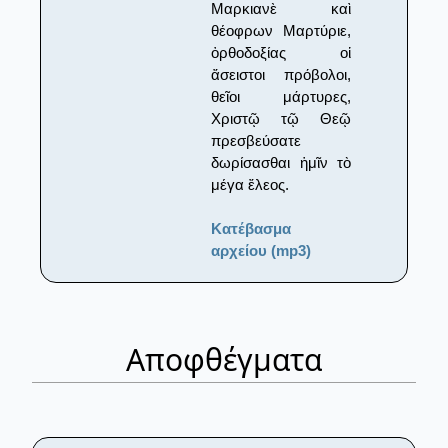
Μαρκιανὲ καὶ
θέοφρων Μαρτύριε,
ὀρθοδοξίας οἱ
ἄσειστοι πρόβολοι,
θεῖοι μάρτυρες,
Χριστῷ τῷ Θεῷ
πρεσβεύσατε
δωρίσασθαι ἡμῖν τὸ
μέγα ἔλεος.
Κατέβασμα
αρχείου (mp3)
Αποφθέγματα