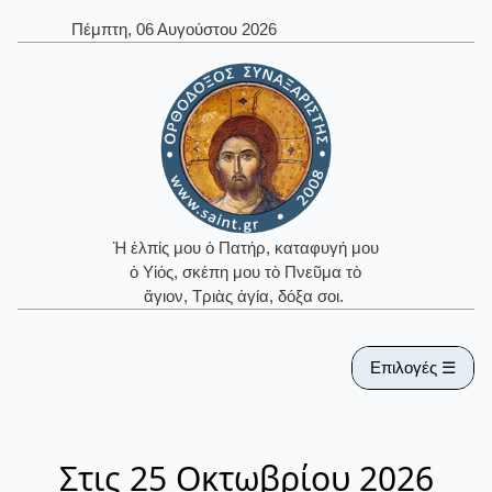
Πέμπτη, 06 Αυγούστου 2026
Ἡ ἐλπίς μου ὁ Πατήρ, καταφυγή μου
ὁ Υἱός, σκέπη μου τὸ Πνεῦμα τὸ
ἅγιον, Τριὰς ἁγία, δόξα σοι.
Επιλογές ☰
Στις 25 Οκτωβρίου 2026