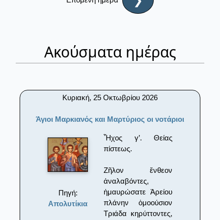
❯
Ακούσματα ημέρας
Κυριακή, 25 Οκτωβρίου 2026
Άγιοι Μαρκιανός και Μαρτύριος οι νοτάριοι
Ἦχος γ’. Θείας
πίστεως.
Ζῆλον ἔνθεον
ἀναλαβόντες,
ἠμαυρώσατε Ἀρείου
Πηγή:
πλάνην ὁμοούσιον
Απολυτίκια
Τριάδα κηρύττοντες,