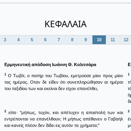
ΚΕΦΑΛΑΙΑ
3
4
5
6
7
8
9
10
11
12
Ερμηνευτική απόδοση Ιωάννη Θ. Κολιτσάρα
Ε
1
1
Ο Τωβίτ, ο πατήρ του Τωβίου, εμετρούσε μίαν προς μίαν
τας ημέρας. Οταν δε είδεν ότι συνεπληρώθησαν αι ημέραι
τ
του ταξιδίου των και εκείνοι δεν είχον επανέλθει,
τ
ἡ
δ
2
2
είπε· “μήπως, τυχόν, και απέτυχεν η αποστολή των και
εντρέπονται να επανέλθουν; Η μήπως απέθανεν ο Γαβαήλ
ἐ
και κανείς πλέον δεν δίδει εις αυτόν τα χρήματα;”
μ