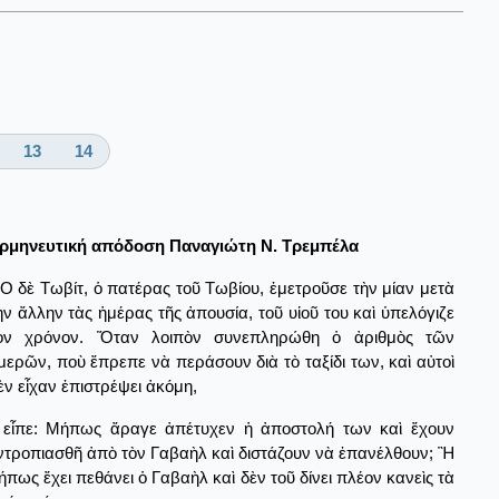
13
14
ρμηνευτική απόδοση Παναγιώτη Ν. Τρεμπέλα
Ο δὲ Τωβίτ, ὁ πατέρας τοῦ Τωβίου, ἐμετροῦσε τὴν μίαν μετὰ
ὴν ἄλλην τὰς ἡμέρας τῆς ἀπουσία, τοῦ υἱοῦ του καὶ ὑπελόγιζε
ὸν χρόνον. Ὅταν λοιπὸν συνεπληρώθη ὁ ἀριθμὸς τῶν
μερῶν, ποὺ ἔπρεπε νὰ περάσουν διὰ τὸ ταξίδι των, καὶ αὐτοὶ
ὲν εἶχαν ἐπιστρέψει ἀκόμη,
εἶπε: Μήπως ἄραγε ἀπέτυχεν ἡ ἀποστολή των καὶ ἔχουν
ντροπιασθῆ ἀπὸ τὸν Γαβαὴλ καὶ διστάζουν νὰ ἐπανέλθουν; Ἢ
ήπως ἔχει πεθάνει ὁ Γαβαὴλ καὶ δὲν τοῦ δίνει πλέον κανεὶς τὰ