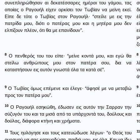
συνεπληρώθησαν αι δεκατέσσαρες ημέραι του γάμου, τας
σ
οποίας ο Ραγουήλ είχεν ορκίσει τον Τωβίαν να μείνη εκεί.
δ
Είπε δε τότε ο Τωβίας στον Ραγουήλ· “στείλε με εις την
ἐ
πατρίδα μου, διότι ο πατέρας μου και η μητέρα μου δεν
ε
ελπίζουν πλέον, ότι θα με επανίδουν”.
ε
μ
ζ
8
8
Ο πενθερός του του είπε· “μείνε κοντά μου, και εγώ θα
στείλω ανθρώπους μου στον πατέρα σου, δια να
λ
καταστήσουν εις αυτόν γνωστά όλα τα κατά σέ”.
ν
ἀ
9
9
Ο Τωβίας όμως επέμενε και έλεγε· “άφησέ με να μεταβώ
προς τον πατέρα μου”.
ἐ
10
1
Ο Ραγουήλ εσηκώθη, έδωσεν εις αυτόν την Σαρραν την
σύζυγόν του και τα μισά από τα υπάρχοντά του, δούλους και
π
δούλας, διάφορα κτήνη και χρήματα.
τ
11
11
Τους ηυλόγησε και τους κατευώδωσε λέγων· “ο Θεός του
ουρανού να σας κατευοδώση, παιδιά μου, εις όλα. Και να ίδω
τ