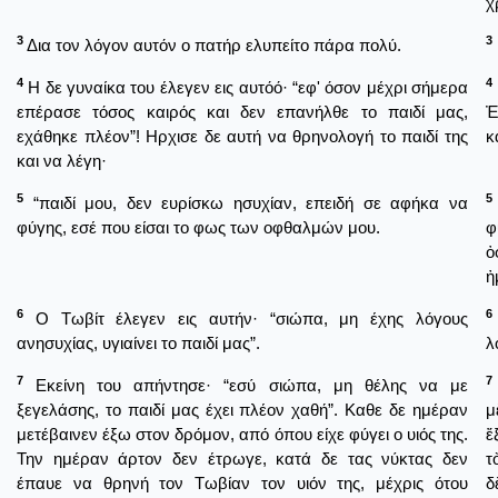
χ
3
3
Δια τον λόγον αυτόν ο πατήρ ελυπείτο πάρα πολύ.
4
4
Η δε γυναίκα του έλεγεν εις αυτόό· “εφ' όσον μέχρι σήμερα
επέρασε τόσος καιρός και δεν επανήλθε το παιδί μας,
Ἐ
εχάθηκε πλέον”! Ηρχισε δε αυτή να θρηνολογή το παιδί της
κ
και να λέγη·
5
5
“παιδί μου, δεν ευρίσκω ησυχίαν, επειδή σε αφήκα να
φύγης, εσέ που είσαι το φως των οφθαλμών μου.
φ
ὀ
ἠ
6
6
Ο Τωβίτ έλεγεν εις αυτήν· “σιώπα, μη έχης λόγους
ανησυχίας, υγιαίνει το παιδί μας”.
λ
7
7
Εκείνη του απήντησε· “εσύ σιώπα, μη θέλης να με
ξεγελάσης, το παιδί μας έχει πλέον χαθή”. Καθε δε ημέραν
μ
μετέβαινεν έξω στον δρόμον, από όπου είχε φύγει ο υιός της.
ἔ
Την ημέραν άρτον δεν έτρωγε, κατά δε τας νύκτας δεν
τ
έπαυε να θρηνή τον Τωβίαν τον υιόν της, μέχρις ότου
δ