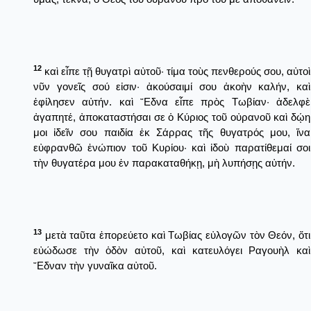
12
καὶ εἶπε τῇ θυγατρὶ αὐτοῦ· τίμα τοὺς πενθερούς σου, αὐτοὶ
νῦν γονεῖς σού εἰσιν· ἀκούσαιμί σου ἀκοὴν καλήν, καὶ
ἐφίλησεν αὐτήν. καὶ ῎Εδνα εἶπε πρὸς Τωβίαν· ἀδελφὲ
ἀγαπητέ, ἀποκαταστήσαι σε ὁ Κύριος τοῦ οὐρανοῦ καὶ δῴη
μοι ἰδεῖν σου παιδία ἐκ Σάρρας τῆς θυγατρός μου, ἵνα
εὐφρανθῶ ἐνώπιον τοῦ Κυρίου· καὶ ἰδοὺ παρατίθεμαί σοι
τὴν θυγατέρα μου ἐν παρακαταθήκῃ, μὴ λυπήσῃς αὐτήν.
13
μετὰ ταῦτα ἐπορεύετο καὶ Τωβίας εὐλογῶν τὸν Θεόν, ὅτι
εὐώδωσε τὴν ὁδὸν αὐτοῦ, καὶ κατευλόγει Ραγουὴλ καὶ
῎Εδναν τὴν γυναῖκα αὐτοῦ.