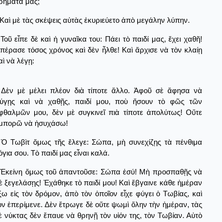
ρήματά μας;
Καὶ μὲ τὰς σκέψεις αὐτὰς ἐκυριεύετο ἀπὸ μεγάλην λύπην.
Τοῦ εἶπε δὲ καὶ ἡ γυναῖκα του: Πάει τὸ παιδί μας, ἔχει χαθῆ!
πέρασε τόσος χρόνος καὶ δὲν ἦλθε! Καὶ ἄρχισε νὰ τὸν κλαίῃ
αὶ νὰ λέγῃ:
Δὲν μὲ μέλει πλέον διὰ τίποτε ἄλλο. Ἀφοῦ σὲ ἄφησα νὰ
ύγῃς καὶ νὰ χαθῇς, παιδί μου, ποὺ ἤσουν τὸ φῶς τῶν
φθαλμῶν μου, δὲν μὲ συγκινεῖ πιὰ τίποτε ἀπολύτως! Οὔτε
μπορῶ νὰ ἡσυχάσω!
Ὁ Τωβὶτ ὅμως τῆς ἔλεγε: Σώπα, μὴ συνεχίζῃς τὰ πένθιμα
όγια σου. Τὸ παιδί μας εἶναι καλά.
Ἐκείνη ὅμως τοῦ ἀπαντοῦσε: Σώπα ἐσύ! Μὴ προσπαθῇς νὰ
ὲ ξεγελάσῃς! Ἐχάθηκε τὸ παιδί μου! Καὶ ἔβγαινε κάθε ἡμέραν
ξω εἰς τὸν δρόμον, ἀπὸ τὸν ὁποῖον εἶχε φύγει ὁ Τωβίας, καὶ
ὸν ἐπερίμενε. Δὲν ἔτρωγε δὲ οὔτε ψωμὶ ὅλην τὴν ἡμέραν, τὰς
ὲ νύκτας δὲν ἔπαυε νὰ θρηνῇ τὸν υἱόν της, τὸν Τωβίαν. Αὐτὸ