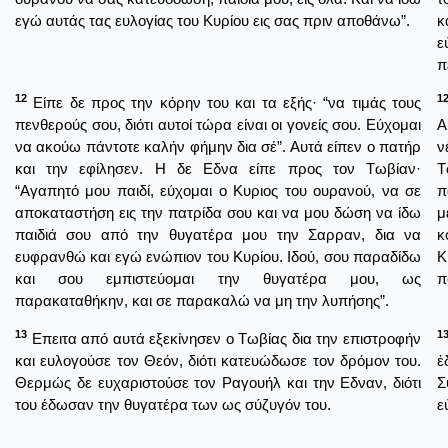
εγώ αυτάς τας ευλογίας του Κυρίου εις σας πριν αποθάνω”.
κ
ε
π
12
1
Είπε δε προς την κόρην του και τα εξής· “να τιμάς τους
πενθερούς σου, διότι αυτοί τώρα είναι οι γονείς σου. Εύχομαι
Α
να ακούω πάντοτε καλήν φήμην δια σέ”. Αυτά είπεν ο πατήρ
ν
και την εφίλησεν. Η δε Εδνα είπε προς τον Τωβίαν·
Τ
“Αγαπητό μου παιδί, εύχομαι ο Κυριος του ουρανού, να σε
π
αποκαταστήση εις την πατρίδα σου και να μου δώση να ίδω
μ
παιδιά σου από την θυγατέρα μου την Σαρραν, δια να
κ
ευφρανθώ και εγώ ενώπιον του Κυρίου. Ιδού, σου παραδίδω
Κ
και σου εμπιστεύομαι την θυγατέρα μου, ως
π
παρακαταθήκην, και σε παρακαλώ να μη την λυπήσης”.
13
1
Επειτα από αυτά εξεκίνησεν ο Τωβίας δια την επιστροφήν
και ευλογούσε τον Θεόν, διότι κατευώδωσε τον δρόμον του.
ἐ
Θερμώς δε ευχαριστούσε τον Ραγουήλ και την Εδναν, διότι
Σ
του έδωσαν την θυγατέρα των ως σύζυγόν του.
ε