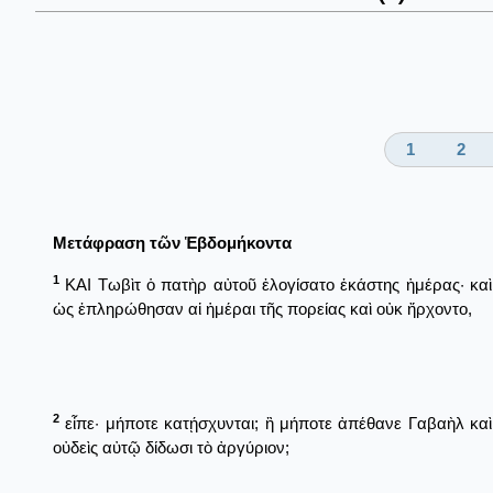
1
2
Μετάφραση τῶν Ἑβδομήκοντα
1
ΚΑΙ Τωβὶτ ὁ πατὴρ αὐτοῦ ἐλογίσατο ἑκάστης ἡμέρας· καὶ
ὡς ἐπληρώθησαν αἱ ἡμέραι τῆς πορείας καὶ οὐκ ἤρχοντο,
2
εἶπε· μήποτε κατῄσχυνται; ἢ μήποτε ἀπέθανε Γαβαὴλ καὶ
οὐδεὶς αὐτῷ δίδωσι τὸ ἀργύριον;