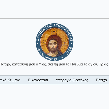
 Πατήρ, καταφυγή μου ὁ Υἱός, σκέπη μου τὸ Πνεῦμα τὸ ἅγιον, Τριὰς 
τικά Κείμενα
Εικονοστάσι
Υπεραγία Θεοτόκος
Πάσχα