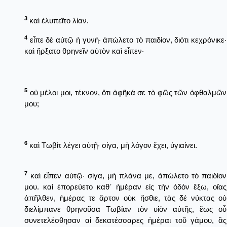
3
καὶ ἐλυπεῖτο λίαν.
4
εἶπε δὲ αὐτῷ ἡ γυνή· ἀπώλετο τὸ παιδίον, διότι κεχρόνικε·
καὶ ἤρξατο θρηνεῖν αὐτὸν καὶ εἶπεν·
5
οὐ μέλοι μοι, τέκνον, ὅτι ἀφῆκά σε τὸ φῶς τῶν ὀφθαλμῶν
μου;
6
καὶ Τωβὶτ λέγει αὐτῇ· σίγα, μὴ λόγον ἔχει, ὑγιαίνει.
7
καὶ εἶπεν αὐτῷ· σίγα, μὴ πλάνα με, ἀπώλετο τὸ παιδίον
μου. καὶ ἐπορεύετο καθ᾿ ἡμέραν εἰς τὴν ὁδὸν ἔξω, οἵας
ἀπῆλθεν, ἡμέρας τε ἄρτον οὐκ ἤσθιε, τὰς δέ νύκτας οὐ
διελίμπανε θρηνοῦσα Τωβίαν τὸν υἱὸν αὐτῆς, ἕως οὗ
συνετελέσθησαν αἱ δεκατέσσαρες ἡμέραι τοῦ γάμου, ἃς