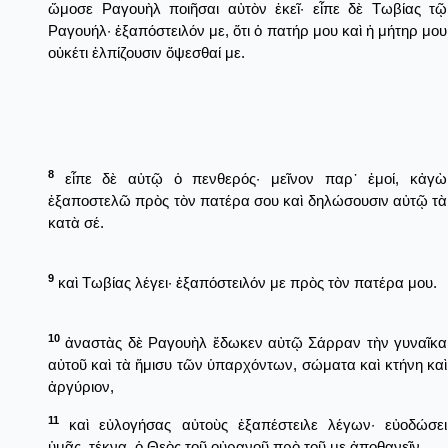
ὤμοσε Ραγουὴλ ποιῆσαι αὐτὸν ἐκεῖ· εἶπε δὲ Τωβίας τῷ
Ραγουήλ· ἐξαπόστειλόν με, ὅτι ὁ πατήρ μου καὶ ἡ μήτηρ μου
οὐκέτι ἐλπίζουσιν ὄψεσθαί με.
8
εἶπε δὲ αὐτῷ ὁ πενθερός· μεῖνον παρ᾿ ἐμοί, κἀγὼ
ἐξαποστελῶ πρὸς τὸν πατέρα σου καὶ δηλώσουσιν αὐτῷ τὰ
κατὰ σέ.
9
καὶ Τωβίας λέγει· ἐξαπόστειλόν με πρὸς τὸν πατέρα μου.
10
ἀναστὰς δὲ Ραγουὴλ ἔδωκεν αὐτῷ Σάρραν τὴν γυναῖκα
αὐτοῦ καὶ τὰ ἥμισυ τῶν ὑπαρχόντων, σώματα καὶ κτήνη καὶ
ἀργύριον,
11
καὶ εὐλογήσας αὐτοὺς ἐξαπέστειλε λέγων· εὐοδώσει
ὑμᾶς, τέκνα, ὁ Θεὸς τοῦ οὐρανοῦ πρὸ τοῦ με ἀποθανεῖν.