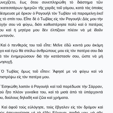
υνεχίζετο, ἕως ὅτου συνεπληρώθη τὸ διάστημα τῶν
εκατεσσάρων ἡμερῶν τῆς χαρᾶς τοῦ γάμου, κατὰ τὰς ὁποίας
δέσμευσε μὲ ὅρκον ὁ Ραγουὴλ τὸν Τωβίαν νὰ παραμείνῃ ἐκεῖ
ἰς τὸ σπίτι του. Εἶπε δὲ ὁ Τωβίας εἰς τὸν Ραγουήλ: Δός μου τὴν
ὐχήν σου νὰ φύγω, διότι καθυστέρησα πολὺ καὶ ὁ πατέρας
ου καὶ ἡ μητέρα μου δὲν ἐλπίζουν πλέον νὰ μὲ ἰδοῦν
ωντανόν.
Καὶ ὁ πενθερός του τοῦ εἶπε: Μεῖνε ἐδῶ κοντά μου ἀκόμη
ίγο καὶ ἐγὼ θὰ στείλω ἀνθρώπους μου εἰς τὸν πατέρα σου διὰ
ὰ τὸν ἐνημερώσουν διὰ τὴν κατάστασίν σου, ὥστε νὰ μὴ
νησυχῇ.
Ὁ Τωβίας ὅμως τοῦ εἶπεν: Ἄφησέ με νὰ φύγω καὶ νὰ
πιστρέψω εἰς τὸν πατέρα μου.
0
Ἐσηκώθη λοιπὸν ὁ Ραγουὴλ καὶ τοῦ παρέδωσε τὴν Σάρραν,
οὺ ἦτο πλέον γυναῖκα του, καὶ τὰ μισὰ ἀπὸ τὰ ὑπάρχοντά
ου, δούλους δηλαδὴ καὶ ζῶα καὶ χρήματα.
Καὶ ἀφοῦ τοὺς εὐλόγησε, τοὺς ἔβγαλεν εἰς τὸν δρόμον καὶ
οὺς ἀπεχαιρέτησε μὲ τὰ ἑξῆς: Εὔχομαι, παιδιά μου, νὰ σᾶς