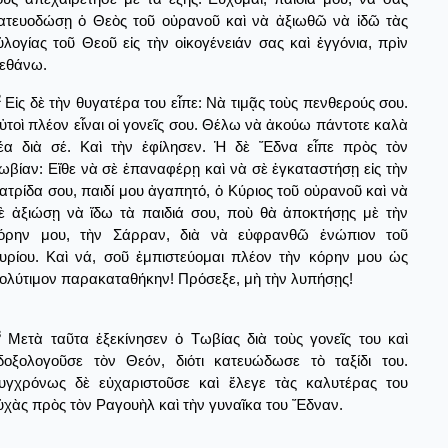
ατευοδώσῃ ὁ Θεὸς τοῦ οὐρανοῦ καὶ νὰ ἀξιωθῶ νὰ ἰδῶ τὰς
ὐλογίας τοῦ Θεοῦ εἰς τὴν οἰκογένειάν σας καὶ ἐγγόνια, πρὶν
εθάνω.
2
Εἰς δὲ τὴν θυγατέρα του εἶπε: Νὰ τιμᾷς τοὺς πενθερούς σου.
ὐτοὶ πλέον εἶναι οἱ γονεῖς σου. Θέλω νὰ ἀκούω πάντοτε καλὰ
έα διὰ σέ. Καὶ τὴν ἐφίλησεν. Ἡ δὲ Ἔδνα εἶπε πρὸς τὸν
ωβίαν: Εἴθε νὰ σὲ ἐπαναφέρῃ καὶ νὰ σὲ ἐγκαταστήσῃ εἰς τὴν
ατρίδα σου, παιδί μου ἀγαπητό, ὁ Κύριος τοῦ οὐρανοῦ καὶ νὰ
ὲ ἀξιώσῃ νὰ ἴδω τὰ παιδιά σου, ποὺ θὰ ἀποκτήσῃς μὲ τὴν
όρην μου, τὴν Σάρραν, διὰ νὰ εὐφρανθῶ ἐνώπιον τοῦ
υρίου. Καὶ νά, σοῦ ἐμπιστεύομαι πλέον τὴν κόρην μου ὡς
ολύτιμον παρακαταθήκην! Πρόσεξε, μὴ τὴν λυπήσῃς!
3
Μετὰ ταῦτα ἐξεκίνησεν ὁ Τωβίας διὰ τοὺς γονεῖς του καὶ
δοξολογοῦσε τὸν Θεόν, διότι κατευώδωσε τὸ ταξίδι του.
υγχρόνως δὲ εὐχαριστοῦσε καὶ ἔλεγε τὰς καλυτέρας του
ὐχὰς πρὸς τὸν Ραγουὴλ καὶ τὴν γυναῖκα του Ἔδναν.