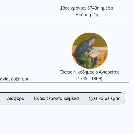
18ος χρόνος, 6748η ημέρα
Έκδοση: 4η
Όσιος Νικόδημος ο Αγιορείτης
(1749 - 1809)
ἁγία, δόξα σοι
Διάφορα
Ενδιαφέροντα κείμενα
Σχετικά με εμάς