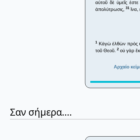
αὐτοῦ δὲ ὑμεῖς ἐστε
31
ἀπολύτρωσις,
ἵνα,
1
Κἀγὼ ἐλθὼν πρὸς ὑμ
2
τοῦ Θεοῦ.
οὐ γὰρ ἔκρ
Αρχαίο κείμ
Σαν σήμερα....