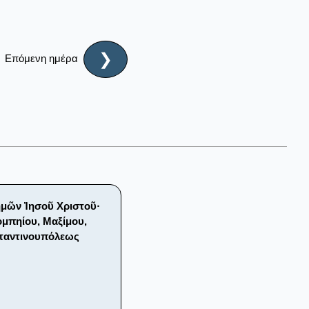
❯
Επόμενη ημέρα
ἡμῶν Ἰησοῦ Χριστοῦ·
ομπηίου, Μαξίμου,
σταντινουπόλεως