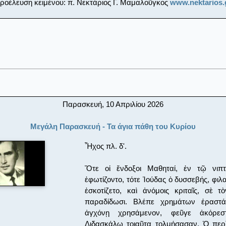
ροέλευση κειμένου: π. Νεκτάριος Γ. Μαμαλοῦγκος
www.nektarios.
Παρασκευή, 10 Απριλίου 2026
Μεγάλη Παρασκευή - Τα άγια πάθη του Κυρίου
Ἦχος πλ. δ'.
Ὅτε οἱ ἔνδοξοι Μαθηταί, ἐν τῷ νιπτ
ἐφωτίζοντο, τότε Ἰούδας ὁ δυσσεβής, φι
ἐσκοτίζετο, καὶ ἀνόμοις κριταῖς, σὲ τ
παραδίδωσι. Βλέπε χρημάτων ἐραστά
ἀγχόνῃ χρησάμενον, φεῦγε ἀκόρε
Διδασκάλῳ τοιαῦτα τολμήσασαν. Ὁ περ