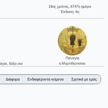
18ος χρόνος, 6747η ημέρα
Έκδοση: 4η
Παναγία
η Μυρτιδιώτισσα
ἁγία, δόξα σοι
Διάφορα
Ενδιαφέροντα κείμενα
Σχετικά με εμάς