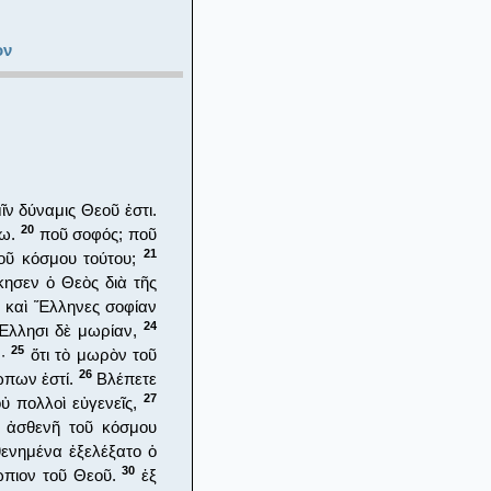
ον
ῖν δύναμις Θεοῦ ἐστι.
20
σω.
ποῦ σοφός; ποῦ
21
τοῦ κόσμου τούτου;
κησεν ὁ Θεὸς διὰ τῆς
σι καὶ Ἕλληνες σοφίαν
24
 Ἕλλησι δὲ μωρίαν,
25
ν·
ὅτι τὸ μωρὸν τοῦ
26
ώπων ἐστί.
Βλέπετε
27
οὐ πολλοὶ εὐγενεῖς,
ὰ ἀσθενῆ τοῦ κόσμου
θενημένα ἐξελέξατο ὁ
30
πιον τοῦ Θεοῦ.
ἐξ