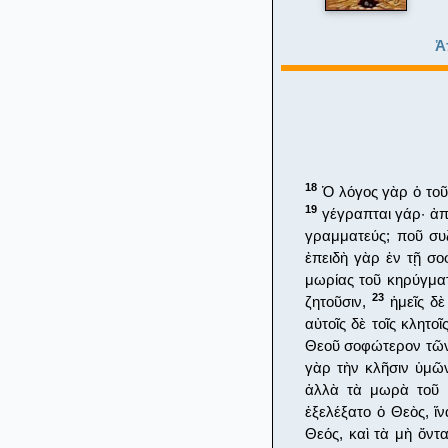
Ἀ
18
Ὁ λόγος γὰρ ὁ τοῦ 
19
γέγραπται γάρ· ἀπ
γραμματεύς; ποῦ συ
ἐπειδὴ γὰρ ἐν τῇ σο
μωρίας τοῦ κηρύγμα
23
ζητοῦσιν,
ἡμεῖς δὲ
αὐτοῖς δὲ τοῖς κλητο
Θεοῦ σοφώτερον τῶν
γὰρ τὴν κλῆσιν ὑμῶν
ἀλλὰ τὰ μωρὰ τοῦ κ
ἐξελέξατο ὁ Θεὸς, ἵ
Θεός, καὶ τὰ μὴ ὄντ