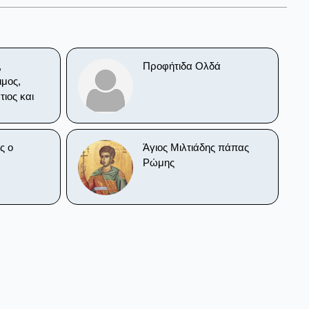
,
Προφήτιδα Ολδά
μος,
τιος και
ς ο
Άγιος Μιλτιάδης πάπας
Ρώμης