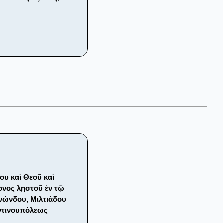
ου καὶ Θεοῦ καὶ
ονος λῃστοῦ ἐν τῷ
ινώνδου, Μιλτιάδου
αντινουπόλεως