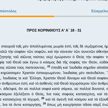
πόστολος
Εὐαγγέλι
ΠΡΟΣ ΚΟΡΙΝΘΙΟΥΣ Α' Α´ 18 - 31
σταυροῦ τοῖς μὲν ἀπολλυμένοις μωρία ἐστί, τοῖς δὲ σῳζομένοις ἡμ
ολῶ τὴν σοφίαν τῶν σοφῶν, καὶ τὴν σύνεσιν τῶν συνετῶν ἀθετή
ζητητὴς τοῦ αἰῶνος τούτου; οὐχὶ ἐμώρανεν ὁ Θεὸς τὴν σοφίαν 
φίᾳ τοῦ Θεοῦ οὐκ ἔγνω ὁ κόσμος διὰ τῆς σοφίας τὸν Θεόν, εὐδό
22
τος σῶσαι τοὺς πιστεύοντας.
ἐπειδὴ καὶ Ἰουδαῖοι σημεῖον αἰτοῦ
 κηρύσσομεν Χριστὸν ἐσταυρωμένον, Ἰουδαίοις μὲν σκάνδαλον,
ῖς, Ἰουδαίοις τε καὶ Ἕλλησι, Χριστὸν Θεοῦ δύναμιν καὶ Θεοῦ σοφία
 ἀνθρώπων ἐστί, καὶ τὸ ἀσθενὲς τοῦ Θεοῦ ἰσχυρότερον τῶν ἀνθρ
, ἀδελφοί, ὅτι οὐ πολλοὶ σοφοὶ κατὰ σάρκα, οὐ πολλοὶ δυνατοί, 
όσμου ἐξελέξατο ὁ Θεὸς, ἵνα τοὺς σοφούς καταισχύνῃ, καὶ τ
28
να καταισχύνῃ τὰ ἰσχυρά,
καὶ τὰ ἀγενῆ τοῦ κόσμου καὶ τὰ ἐξου
29
α, ἵνα τὰ ὄντα καταργήσῃ,
ὅπως μὴ καυχήσηται πᾶσα σὰρξ ἐνώ