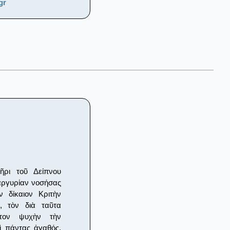
gr
ῆρι τοῦ Δείπνου
λαργυρίαν νοσήσας
ὸν δίκαιον Κριτὴν
, τὸν διὰ ταῦτα
στον ψυχὴν τὴν
ὶ πάντας ἀγαθός,