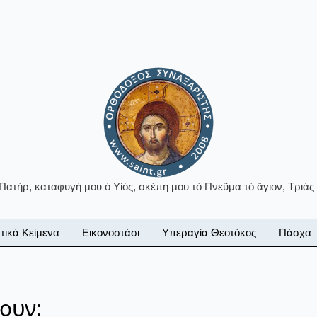
 Πατήρ, καταφυγή μου ὁ Υἱός, σκέπη μου τὸ Πνεῦμα τὸ ἅγιον, Τριὰς 
τικά Κείμενα
Εικονοστάσι
Υπεραγία Θεοτόκος
Πάσχα
ουν: