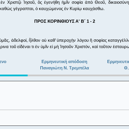
 ἐν Χριστῷ Ἰησοῦ, ὃς ἐγενήθη ἡμῖν σοφία ἀπὸ Θεοῦ, δικαιοσύνη
 καθὼς γέγραπται, ὁ καυχώμενος ἐν Κυρίῳ καυχάσθω.
ΠΡΟΣ ΚΟΡΙΝΘΙΟΥΣ Α' Β´ 1 - 2
ᾶς, ἀδελφοί, ἦλθον οὐ καθ’ ὑπεροχὴν λόγου ἢ σοφίας καταγγέλλ
ινα τοῦ εἰδέναι τι ἐν ὑμῖν εἰ μὴ Ἰησοῦν Χριστὸν, καὶ τοῦτον ἐσταυ
ενο
Ερμηνευτική απόδοση
Ερμηνευτι
Παναγιώτη Ν. Τρεμπέλα
Θ.