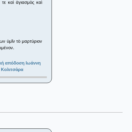
 τε καὶ ἁγιασμὸς καὶ
ων ὑμῖν τὸ μαρτύριον
ρωμένον.
κή απόδοση Ιωάννη
 Κολιτσάρα