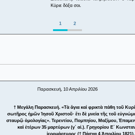
Κύριε δόξα σοι.
1
2
Παρασκευή, 10 Απριλίου 2026
† Μεγάλη Παρασκευή. «Τὰ ἅγια καὶ φρικτὰ πάθη τοῦ Κυρί
σωτῆρος ἡμῶν Ἰησοῦ Χριστοῦ· ἔτι δὲ μνεία τῆς τοῦ εὐγνώμ
σταυρῷ ὁμολογίας». Τερεντίου, Πομπηίου, Μαξίμου, Ἐπαμε
καὶ ἑτέρων 35 μαρτύρων (γ΄ αἰ.). Γρηγορίου Ε΄ Κωνστ
ἱερομάρτυρος († Πάσχα 4 Ἀπριλίου 1821).