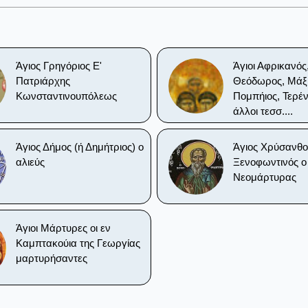
Άγιος Γρηγόριος Ε'
Άγιοι Αφρικανός
Πατριάρχης
Θεόδωρος, Μάξι
Κωνσταντινουπόλεως
Πομπήιος, Τερέν
άλλοι τεσσ....
Άγιος Δήμος (ή Δημήτριος) ο
Άγιος Χρύσανθο
αλιεύς
Ξενοφωντινός ο
Νεομάρτυρας
Άγιοι Μάρτυρες οι εν
Καμπτακούια της Γεωργίας
μαρτυρήσαντες