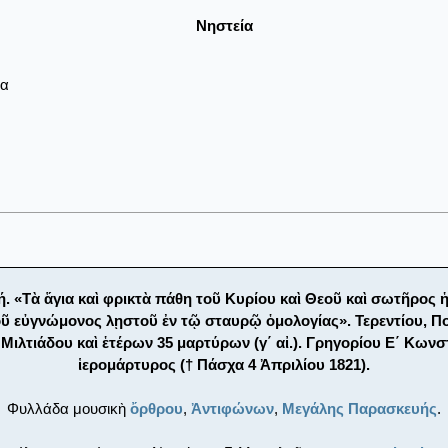
Νηστεία
ρα
. «Τὰ ἅγια καὶ φρικτὰ πάθη τοῦ Κυρίου καὶ Θεοῦ καὶ σωτῆρος 
 τοῦ εὐγνώμονος λῃστοῦ ἐν τῷ σταυρῷ ὁμολογίας». Τερεντίου, Π
Μιλτιάδου καὶ ἑτέρων 35 μαρτύρων (γ΄ αἰ.). Γρηγορίου Ε΄ Κων
ἱερομάρτυρος († Πάσχα 4 Ἀπριλίου 1821).
Φυλλάδα μουσικὴ
ὄρθρου
,
Ἀντιφώνων
,
Μεγάλης Παρασκευής
.