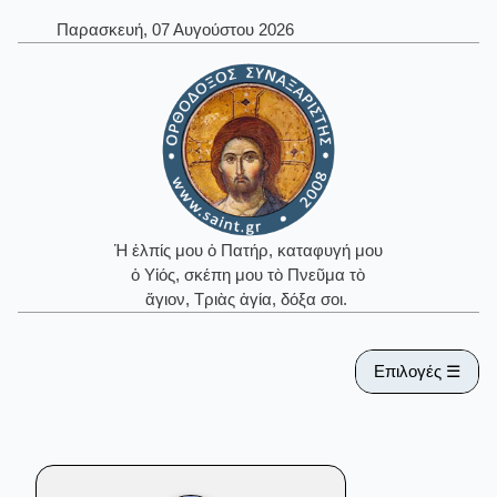
Παρασκευή, 07 Αυγούστου 2026
Ἡ ἐλπίς μου ὁ Πατήρ, καταφυγή μου
ὁ Υἱός, σκέπη μου τὸ Πνεῦμα τὸ
ἅγιον, Τριὰς ἁγία, δόξα σοι.
Επιλογές ☰