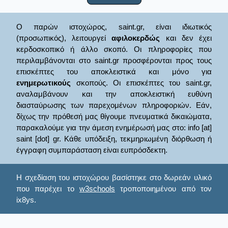
Ο παρών ιστοχώρος, saint.gr, είναι ιδιωτικός
(προσωπικός), λειτουργεί
αφιλοκερδώς
και δεν έχει
κερδοσκοπικό ή άλλο σκοπό. Οι πληροφορίες που
περιλαμβάνονται στο saint.gr προσφέρονται προς τους
επισκέπτες του αποκλειστικά και μόνο για
ενημερωτικούς
σκοπούς. Οι επισκέπτες του saint.gr,
αναλαμβάνουν και την αποκλειστική ευθύνη
διασταύρωσης των παρεχομένων πληροφοριών. Εάν,
δίχως την πρόθεσή μας θίγουμε πνευματικά δικαιώματα,
παρακαλούμε για την άμεση ενημέρωσή μας στο: info [at]
saint [dot] gr. Κάθε υπόδειξη, τεκμηριωμένη διόρθωση ή
έγγραφη συμπαράσταση είναι ευπρόσδεκτη.
Η σχεδίαση του ιστοχώρου βασίστηκε στο δωρεάν υλικό
που παρέχει το
w3schools
τροποποιημένου από τον
ix8ys.