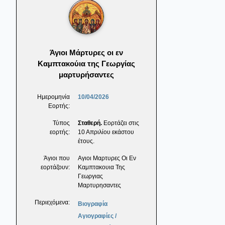
Άγιοι Μάρτυρες οι εν
Καμπτακούια της Γεωργίας
μαρτυρήσαντες
Ημερομηνία
10/04/2026
Εορτής:
Τύπος
Σταθερή.
Εορτάζει στις
εορτής:
10 Απριλίου εκάστου
έτους.
Άγιοι που
Αγιοι Μαρτυρες Οι Εν
εορτάζουν:
Καμπτακουια Της
Γεωργιας
Μαρτυρησαντες
Περιεχόμενα:
Βιογραφία
Αγιογραφίες /