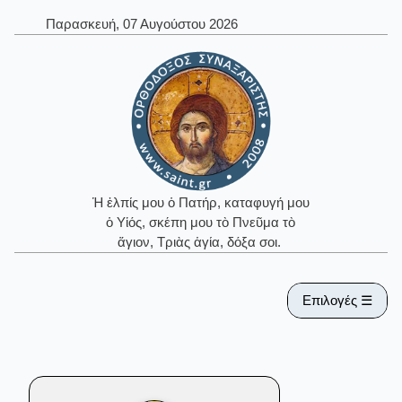
Παρασκευή, 07 Αυγούστου 2026
Ἡ ἐλπίς μου ὁ Πατήρ, καταφυγή μου
ὁ Υἱός, σκέπη μου τὸ Πνεῦμα τὸ
ἅγιον, Τριὰς ἁγία, δόξα σοι.
Επιλογές ☰