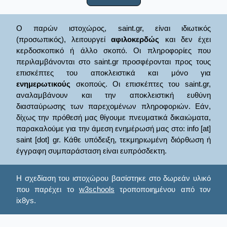
Ο παρών ιστοχώρος, saint.gr, είναι ιδιωτικός
(προσωπικός), λειτουργεί
αφιλοκερδώς
και δεν έχει
κερδοσκοπικό ή άλλο σκοπό. Οι πληροφορίες που
περιλαμβάνονται στο saint.gr προσφέρονται προς τους
επισκέπτες του αποκλειστικά και μόνο για
ενημερωτικούς
σκοπούς. Οι επισκέπτες του saint.gr,
αναλαμβάνουν και την αποκλειστική ευθύνη
διασταύρωσης των παρεχομένων πληροφοριών. Εάν,
δίχως την πρόθεσή μας θίγουμε πνευματικά δικαιώματα,
παρακαλούμε για την άμεση ενημέρωσή μας στο: info [at]
saint [dot] gr. Κάθε υπόδειξη, τεκμηριωμένη διόρθωση ή
έγγραφη συμπαράσταση είναι ευπρόσδεκτη.
Η σχεδίαση του ιστοχώρου βασίστηκε στο δωρεάν υλικό
που παρέχει το
w3schools
τροποποιημένου από τον
ix8ys.