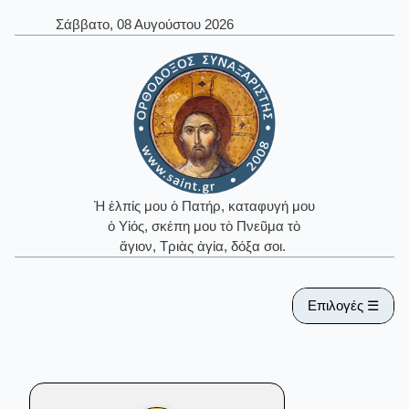
Σάββατο, 08 Αυγούστου 2026
Ἡ ἐλπίς μου ὁ Πατήρ, καταφυγή μου
ὁ Υἱός, σκέπη μου τὸ Πνεῦμα τὸ
ἅγιον, Τριὰς ἁγία, δόξα σοι.
Επιλογές ☰