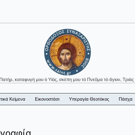
 Πατήρ, καταφυγή μου ὁ Υἱός, σκέπη μου τὸ Πνεῦμα τὸ ἅγιον, Τριὰς 
τικά Κείμενα
Εικονοστάσι
Υπεραγία Θεοτόκος
Πάσχα
ογραφία