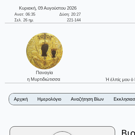
Κυριακή, 09 Αυγούστου 2026
Ανατ: 06:35
Δύση: 20:27
Σελ. 26 ημ.
221-144
Παναγία
η Μυρτιδιώτισσα
Ἡ ἐλπίς μου ὁ
Αρχική
Ημερολόγιο
Αναζήτηση Βίων
Εκκλησιασ
Βι