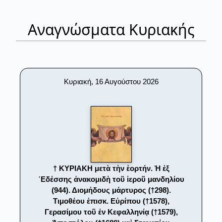
Αναγνώσματα Κυριακής
Κυριακή, 16 Αυγούστου 2026
† ΚΥΡΙΑΚΗ μετὰ τὴν ἑορτήν. Ἡ ἐξ
᾿Εδέσσης ἀνακομιδὴ τοῦ ἱεροῦ μανδηλίου
(944). Διομήδους μάρτυρος (†298).
Τιμοθέου ἐπισκ. Εὐρίπου (†1578),
Γερασίμου τοῦ ἐν Κεφαλληνίᾳ (†1579),