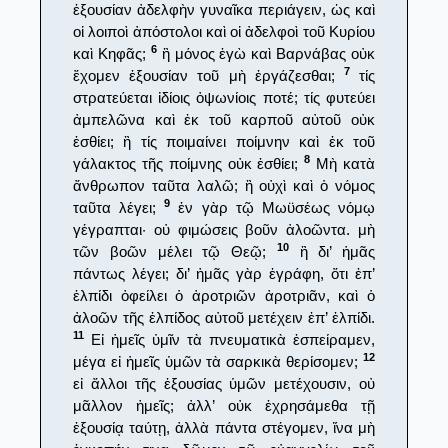
ἐξουσίαν ἀδελφὴν γυναῖκα περιάγειν, ὡς καὶ
οἱ λοιποὶ ἀπόστολοι καὶ οἱ ἀδελφοὶ τοῦ Κυρίου
6
καὶ Κηφᾶς;
ἢ μόνος ἐγὼ καὶ Βαρνάβας οὐκ
7
ἔχομεν ἐξουσίαν τοῦ μὴ ἐργάζεσθαι;
τίς
στρατεύεται ἰδίοις ὀψωνίοις ποτέ; τίς φυτεύει
ἀμπελῶνα καὶ ἐκ τοῦ καρποῦ αὐτοῦ οὐκ
ἐσθίει; ἢ τίς ποιμαίνει ποίμνην καὶ ἐκ τοῦ
8
γάλακτος τῆς ποίμνης οὐκ ἐσθίει;
Μὴ κατὰ
ἄνθρωπον ταῦτα λαλῶ; ἢ οὐχὶ καὶ ὁ νόμος
9
ταῦτα λέγει;
ἐν γὰρ τῷ Μωϋσέως νόμῳ
γέγραπται· οὐ φιμώσεις βοῦν ἀλοῶντα. μὴ
10
τῶν βοῶν μέλει τῷ Θεῷ;
ἢ δι’ ἡμᾶς
πάντως λέγει; δι’ ἡμᾶς γὰρ ἐγράφη, ὅτι ἐπ’
ἐλπίδι ὀφείλει ὁ ἀροτριῶν ἀροτριᾶν, καὶ ὁ
ἀλοῶν τῆς ἐλπίδος αὐτοῦ μετέχειν ἐπ’ ἐλπίδι.
11
Εἰ ἡμεῖς ὑμῖν τὰ πνευματικὰ ἐσπείραμεν,
12
μέγα εἰ ἡμεῖς ὑμῶν τὰ σαρκικὰ θερίσομεν;
εἰ ἄλλοι τῆς ἐξουσίας ὑμῶν μετέχουσιν, οὐ
μᾶλλον ἡμεῖς; ἀλλ’ οὐκ ἐχρησάμεθα τῇ
ἐξουσίᾳ ταύτῃ, ἀλλὰ πάντα στέγομεν, ἵνα μὴ