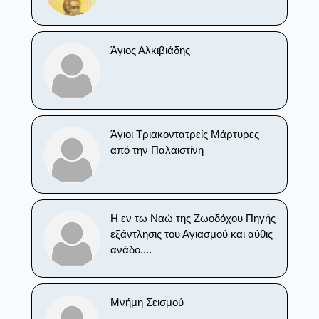
Άγιος Αλκιβιάδης
Άγιοι Τριακοντατρείς Μάρτυρες
από την Παλαιστίνη
Η εν τω Ναώ της Ζωοδόχου Πηγής
εξάντλησις του Αγιασμού και αύθις
ανάδο....
Μνήμη Σεισμού