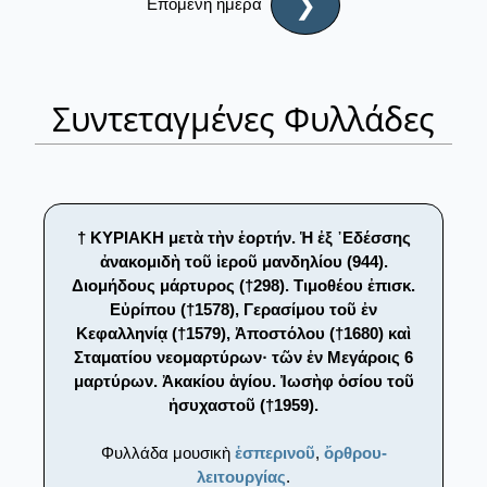
❯
Επόμενη ημέρα
Συντεταγμένες Φυλλάδες
† ΚΥΡΙΑΚΗ μετὰ τὴν ἑορτήν. Ἡ ἐξ ᾿Εδέσσης
ἀνακομιδὴ τοῦ ἱεροῦ μανδηλίου (944).
Διομήδους μάρτυρος (†298). Τιμοθέου ἐπισκ.
Εὐρίπου (†1578), Γερασίμου τοῦ ἐν
Κεφαλληνίᾳ (†1579), Ἀποστόλου (†1680) καὶ
Σταματίου νεομαρτύρων· τῶν ἐν Μεγάροις 6
μαρτύρων. Ἀκακίου ἁγίου. Ἰωσὴφ ὁσίου τοῦ
ἡσυχαστοῦ (†1959).
Φυλλάδα μουσικὴ
ἑσπερινοῦ
,
ὄρθρου-
λειτουργίας
.