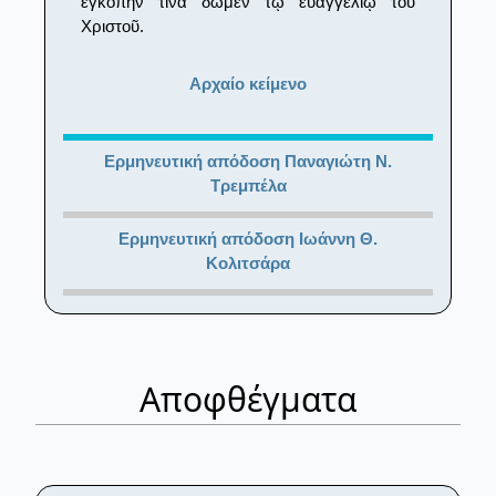
ἐγκοπήν τινα δῶμεν τῷ εὐαγγελίῳ τοῦ
Χριστοῦ.
Αρχαίο κείμενο
Ερμηνευτική απόδοση Παναγιώτη Ν.
Τρεμπέλα
Ερμηνευτική απόδοση Ιωάννη Θ.
Κολιτσάρα
Αποφθέγματα