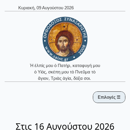
Κυριακή, 09 Αυγούστου 2026
Ἡ ἐλπίς μου ὁ Πατήρ, καταφυγή μου
ὁ Υἱός, σκέπη μου τὸ Πνεῦμα τὸ
ἅγιον, Τριὰς ἁγία, δόξα σοι.
Επιλογές ☰
Στις 16 Αυγούστου 2026