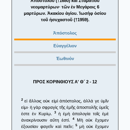
Ἀποστόλου (†1680) καὶ Σταματίου
νεομαρτύρων· τῶν ἐν Μεγάροις 6
μαρτύρων. Ἀκακίου ἁγίου. Ἰωσὴφ ὁσίου
τοῦ ἡσυχαστοῦ (†1959).
Ἀπόστολος
Εὐαγγέλιον
Ἑωθινόν
ΠΡΟΣ ΚΟΡΙΝΘΙΟΥΣ Α' Θ´ 2 - 12
2
εἰ ἄλλοις οὐκ εἰμὶ ἀπόστολος, ἀλλά γε ὑμῖν
εἰμι· ἡ γὰρ σφραγὶς τῆς ἐμῆς ἀποστολῆς ὑμεῖς
3
ἐστε ἐν Κυρίῳ.
ἡ ἐμὴ ἀπολογία τοῖς ἐμὲ
4
ἀνακρίνουσιν αὕτη ἐστί.
Μὴ οὐκ ἔχομεν
5
ἐξουσίαν φαγεῖν καὶ πιεῖν;
μὴ οὐκ ἔχομεν