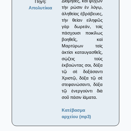
Διόμηδες, καὶ ψυχῶν
Πηγή:
τὴν ρώσιν ἐν λόγῳ,
Απολυτίκια
ἀληθείας ἐβράβευες,
τὴν θείαν εἰληφῶς
γὰρ δωρεάν, τοὶς
πάσχουσι ποικίλως
βοηθεῖς, καὶ
Μαρτύρων ταὶς
ἀκτίσι καταυγασθεῖς,
σῴζεις τοὺς
ἐκβοώντας σοι, δόξα
τῷ σὲ δοξάσαντι
Χριστῷ, δόξα τῷ σὲ
στεφανώσαντι, δόξα
τῷ ἐνεργούντι διὰ
σοῦ πάσιν ἰάματα.
Κατέβασμα
αρχείου (mp3)