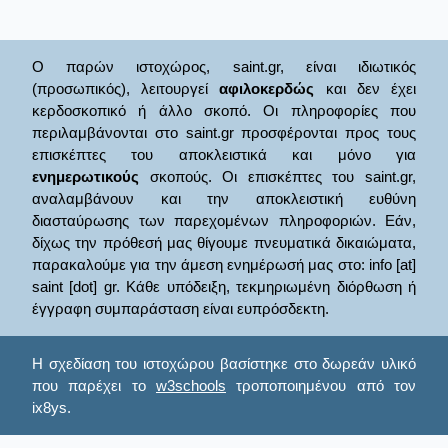
Ο παρών ιστοχώρος, saint.gr, είναι ιδιωτικός
(προσωπικός), λειτουργεί
αφιλοκερδώς
και δεν έχει
κερδοσκοπικό ή άλλο σκοπό. Οι πληροφορίες που
περιλαμβάνονται στο saint.gr προσφέρονται προς τους
επισκέπτες του αποκλειστικά και μόνο για
ενημερωτικούς
σκοπούς. Οι επισκέπτες του saint.gr,
αναλαμβάνουν και την αποκλειστική ευθύνη
διασταύρωσης των παρεχομένων πληροφοριών. Εάν,
δίχως την πρόθεσή μας θίγουμε πνευματικά δικαιώματα,
παρακαλούμε για την άμεση ενημέρωσή μας στο: info [at]
saint [dot] gr. Κάθε υπόδειξη, τεκμηριωμένη διόρθωση ή
έγγραφη συμπαράσταση είναι ευπρόσδεκτη.
Η σχεδίαση του ιστοχώρου βασίστηκε στο δωρεάν υλικό
που παρέχει το
w3schools
τροποποιημένου από τον
ix8ys.