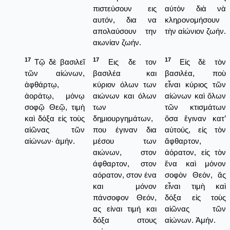
πιστεύσουν εις
αὐτὸν διὰ νὰ
αυτόν, δια να
κληρονομήσουν
απολαύσουν την
τὴν αἰώνιον ζωήν.
αιωνίαν ζωήν.
17
17
17
Τῷ δὲ βασιλεῖ
Εις δε τον
Εἰς δὲ τὸν
τῶν αἰώνων,
βασιλέα και
βασιλέα, ποὺ
ἀφθάρτῳ,
κύριον όλων των
εἶναι κύριος τῶν
ἀοράτῳ, μόνῳ
αιώνων και όλων
αἰώνων καὶ ὅλων
σοφῷ Θεῷ, τιμὴ
των
τῶν κτισμάτων
καὶ δόξα εἰς τοὺς
δημιουργημάτων,
ὅσα ἔγιναν κατ’
αἰῶνας τῶν
που έγιναν δια
αὐτούς, εἰς τὸν
αἰώνων· ἀμήν.
μέσου των
ἄφθαρτον,
αιώνων, στον
ἀόρατον, εἰς τὸν
άφθαρτον, στον
ἕνα καὶ μόνον
αόρατον, στον ένα
σοφὸν Θεόν, ἂς
και μόνον
εἶναι τιμὴ καὶ
πάνσοφον Θεόν,
δόξα εἰς τοὺς
ας είναι τιμή και
αἰῶνας τῶν
δόξα στους
αἰώνων. Ἀμήν.