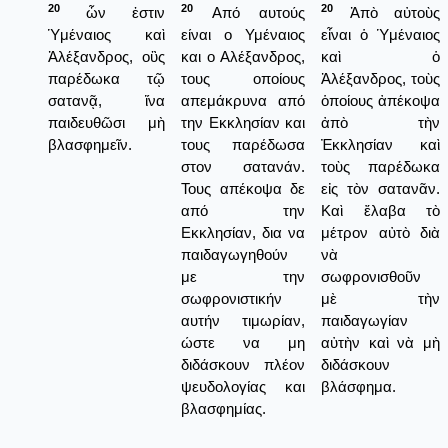
20
20
20
ὧν ἐστιν
Από αυτούς
Ἀπὸ αὐτοὺς
Ὑμέναιος καὶ
είναι ο Υμέναιος
εἶναι ὁ Ὑμέναιος
Ἀλέξανδρος, οὓς
και ο Αλέξανδρος,
καὶ ὁ
παρέδωκα τῷ
τους οποίους
Ἀλέξανδρος, τοὺς
σατανᾷ, ἵνα
απεμάκρυνα από
ὁποίους ἀπέκοψα
παιδευθῶσι μὴ
την Εκκλησίαν και
ἀπὸ τὴν
βλασφημεῖν.
τους παρέδωσα
Ἐκκλησίαν καὶ
στον σατανάν.
τοὺς παρέδωκα
Τους απέκοψα δε
εἰς τὸν σατανᾶν.
από την
Καὶ ἔλαβα τὸ
Εκκλησίαν, δια να
μέτρον αὐτὸ διὰ
παιδαγωγηθούν
νὰ
με την
σωφρονισθοῦν
σωφρονιστικήν
μὲ τὴν
αυτήν τιμωρίαν,
παιδαγωγίαν
ώστε να μη
αὐτὴν καὶ νὰ μὴ
διδάσκουν πλέον
διδάσκουν
ψευδολογίας και
βλάσφημα.
βλασφημίας.