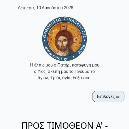
Δευτέρα, 10 Αυγούστου 2026
Ἡ ἐλπίς μου ὁ Πατήρ, καταφυγή μου
ὁ Υἱός, σκέπη μου τὸ Πνεῦμα τὸ
ἅγιον, Τριὰς ἁγία, δόξα σοι.
Επιλογές ☰
ΠΡΟΣ ΤΙΜΟΘΕΟΝ Α' -