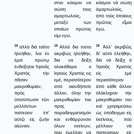
στον κόσμον να
κόσμον νὰ σώσῃ
σώση τους
ἁμαρτωλούς,
αμαρτωλούς,
ἀπὸ τοὺς ὁποίους
μεταξύ των
πρῶτος εἶμαι
οποίων πρώτος
ἐγώ.
είμι εγώ.
16
16
16
ἀλλὰ διὰ τοῦτο
Αλλά δια τούτο
Ἀλλ’ ἀκριβῶς
ἠλεήθην, ἵνα ἐν
ακριβώς ηλεήθην,
δι’ αὐτὸ ἐλεήθην,
ἐμοὶ πρώτῳ
δια να δείξη
διὰ νὰ δείξῃ ὁ
ἐνδείξηται Ἰησοῦς
ολοκάθαρα ο
Ἰησοῦς Χριστὸς
Χριστὸς τὴν
Ιησούς Χριστός εις
εἰς ἑμὲ
πᾶσαν
εμέ, περισσότερον
περισσότερον
μακροθυμίαν,
από οιανδήποτε
ἀπὸ κάθε ἄλλον
πρὸς
άλλον, όλην την
ὁλόκληρον τὴν
ὑποτύπωσιν τῶν
μακροθυμίαν του
μακροθυμίαν του
μελλόντων
προς
καὶ χρησιμεύσω
πιστεύειν ἐπ’
παραδειγματισμόν
ὡς ὑπόδειγμα εἰς
αὐτῷ εἰς ζωὴν
και ενθάρρυνσιν
ἐκείνους, ποὺ
αἰώνιον.
όλων εκείνων,
μέλλουν νὰ
που έμελλαν να
πιστεύσουν εἰς