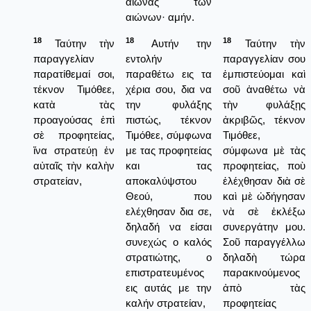
αιώνας των
αιώνων· αμήν.
18
18
18
Ταύτην τὴν
Αυτήν την
Ταύτην τὴν
παραγγελίαν
εντολήν
παραγγελίαν σου
παρατίθεμαί σοι,
παραθέτω εις τα
ἐμπιστεύομαι καὶ
τέκνον Τιμόθεε,
χέρια σου, δια να
σοῦ ἀναθέτω νὰ
κατὰ τὰς
την φυλάξης
τὴν φυλάξῃς
προαγούσας ἐπὶ
πιστώς, τέκνον
ἀκριβῶς, τέκνον
σὲ προφητείας,
Τιμόθεε, σύμφωνα
Τιμόθεε,
ἵνα στρατεύῃ ἐν
με τας προφητείας
σύμφωνα μὲ τὰς
αὐταῖς τὴν καλὴν
και τας
προφητείας, ποὺ
στρατείαν,
αποκαλύψστου
ἐλέχθησαν διὰ σὲ
Θεού, που
καὶ μὲ ὠδήγησαν
ελέχθησαν δια σε,
νὰ σὲ ἐκλέξω
δηλαδή να είσαι
συνεργάτην μου.
συνεχώς ο καλός
Σοῦ παραγγέλλω
στρατιώτης, ο
δηλαδὴ τώρα
επιστρατευμένος
παρακινούμενος
εις αυτάς με την
ἀπὸ τὰς
καλήν στρατείαν,
προφητείας