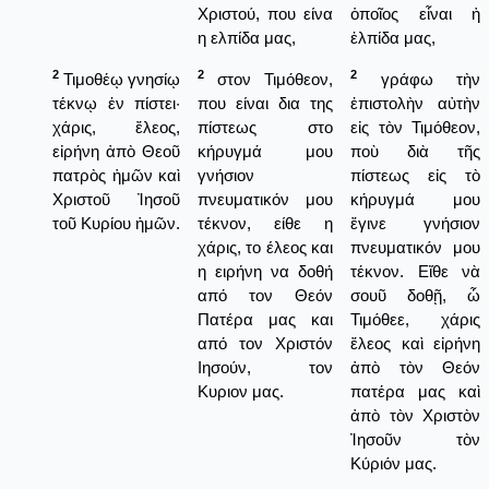
Χριστού, που είνα
ὁποῖος εἶναι ἡ
η ελπίδα μας,
ἐλπίδα μας,
2
2
2
Τιμοθέῳ γνησίῳ
στον Τιμόθεον,
γράφω τὴν
τέκνῳ ἐν πίστει·
που είναι δια της
ἐπιστολὴν αὐτὴν
χάρις, ἔλεος,
πίστεως στο
εἰς τὸν Τιμόθεον,
εἰρήνη ἀπὸ Θεοῦ
κήρυγμά μου
ποὺ διὰ τῆς
πατρὸς ἡμῶν καὶ
γνήσιον
πίστεως εἰς τὸ
Χριστοῦ Ἰησοῦ
πνευματικόν μου
κήρυγμά μου
τοῦ Κυρίου ἡμῶν.
τέκνον, είθε η
ἔγινε γνήσιον
χάρις, το έλεος και
πνευματικόν μου
η ειρήνη να δοθή
τέκνον. Εἴθε νὰ
από τον Θεόν
σουῦ δοθῇ, ὦ
Πατέρα μας και
Τιμόθεε, χάρις
από τον Χριστόν
ἔλεος καὶ εἰρήνη
Ιησούν, τον
ἀπὸ τὸν Θεόν
Κυριον μας.
πατέρα μας καὶ
ἀπὸ τὸν Χριστὸν
Ἰησοῦν τὸν
Κύριόν μας.