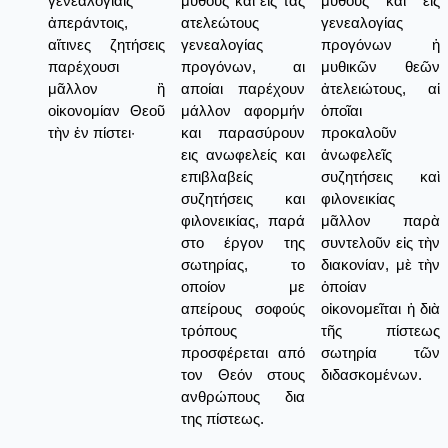
γενεαλογίαις
μύθους και εις τας
μύθους καὶ εἰς
ἀπεράντοις,
ατελεώτους
γενεαλογίας
αἵτινες ζητήσεις
γενεαλογίας
προγόνων ἡ
παρέχουσι
προγόνων, αι
μυθικῶν θεῶν
μᾶλλον ἢ
αποίαι παρέχουν
ἀτελειώτους, αἱ
οἰκονομίαν Θεοῦ
μάλλον αφορμήν
ὁποῖαι
τὴν ἐν πίστει·
και παρασύρουν
προκαλοῦν
εις ανωφελείς και
ἀνωφελεῖς
επιβλαβείς
συζητήσεις καὶ
συζητήσεις και
φιλονεικίας
φιλονεικίας, παρά
μᾶλλον παρὰ
στο έργον της
συντελοῦν εἰς τὴν
σωτηρίας, το
διακονίαν, μὲ τὴν
οποίον με
ὁποίαν
απείρους σοφούς
οἰκονομεῖται ἡ διὰ
τρόπους
τῆς πίστεως
προσφέρεται από
σωτηρία τῶν
τον Θεόν στους
διδασκομένων.
ανθρώπους δια
της πίστεως.