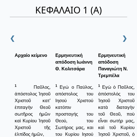
ΚΕΦΑΛΑΙΟ 1 (Α)
❮
❯
Αρχαίο κείμενο
Ερμηνευτική
Ερμηνευτική
απόδοση Ιωάννη
απόδοση
Θ. Κολιτσάρα
Παναγιώτη Ν.
Τρεμπέλα
1
1
1
Παῦλος,
Εγώ ο Παύλος,
Εγὼ ὁ Παῦλος,
ἀπόστολος Ἰησοῦ
απόστολος του
ἀπόστολός του
Χριστοῦ κατ’
Ιησού Χριστού
Ἰησοῦ Χριστοῦ
ἐπιταγὴν Θεοῦ
κατόπιν
κατὰ διαταγὴν
σωτῆρος ἡμῶν
προσταγής του
τοῦ Θεοῦ, ποὺ
καὶ Κυρίου Ἰησοῦ
Θεού, του
εἶναι σωτήρ μας,
Χριστοῦ τῆς
Σωτήρος μας, και
καὶ τοῦ Κυρίου
ἐλπίδος ἡμῶν,
του Κυρίου Ιησού
Ἰησοῦ Χριστοῦ, ὁ