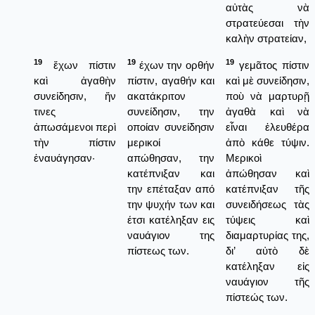
αὐτὰς νὰ
στρατεύεσαι τὴν
καλὴν στρατείαν,
19
19
19
ἔχων πίστιν
έχων την ορθήν
γεμᾶτος πίστιν
καὶ ἀγαθὴν
πίστιν, αγαθήν και
καὶ μὲ συνείδησιν,
συνείδησιν, ἥν
ακατάκριτον
ποὺ νὰ μαρτυρῇ
τινες
συνείδησιν, την
ἀγαθὰ καὶ νὰ
ἀπωσάμενοι περὶ
οποίαν συνείδησιν
εἶναι ἐλευθέρα
τὴν πίστιν
μερικοί
ἀπὸ κάθε τύψιν.
ἐναυάγησαν·
απώθησαν, την
Μερικοὶ
κατέπνιξαν και
ἀπώθησαν καὶ
την επέταξαν από
κατέπνιξαν τῆς
την ψυχήν των και
συνειδήσεως τὰς
έτσι κατέληξαν εις
τύψεις καὶ
ναυάγιον της
διαμαρτυρίας της,
πίστεως των.
δι’ αὐτὸ δὲ
κατέληξαν εἰς
ναυάγιον τῆς
πίστεώς των.