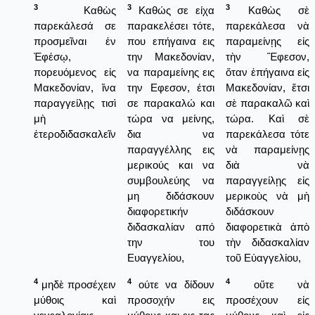
3
3
3
Καθὼς
Καθώς σε είχα
Καθὼς σὲ
παρεκάλεσά σε
παρακελέσει τότε,
παρεκάλεσα νὰ
προσμεῖναι ἐν
που επήγαινα εις
παραμείνῃς εἰς
Ἐφέσῳ,
την Μακεδονίαν,
τὴν Ἔφεσον,
πορευόμενος εἰς
να παραμείνης εις
ὅταν ἐπήγαινα εἰς
Μακεδονίαν, ἵνα
την Εφεσον, έτσι
Μακεδονίαν, ἔτσι
παραγγείλῃς τισὶ
σε παρακαλώ και
σὲ παρακαλῶ καὶ
μὴ
τώρα να μείνης,
τώρα. Καὶ σὲ
ἑτεροδιδασκαλεῖν
δια να
παρεκάλεσα τότε
παραγγέλλης εις
νὰ παραμείνῃς
μερικούς και να
διὰ νὰ
συμβουλεύης να
παραγγείλῃς εἰς
μη διδάσκουν
μερικοὺς νὰ μὴ
διαφορετικήν
διδάσκουν
διδασκαλίαν από
διαφορετικὰ ἀπὸ
την του
τὴν διδασκαλίαν
Ευαγγελίου,
τοῦ Εὐαγγελίου,
4
4
4
μηδὲ προσέχειν
ούτε να δίδουν
οὔτε νὰ
μύθοις καὶ
προσοχήν εις
προσέχουν εἰς