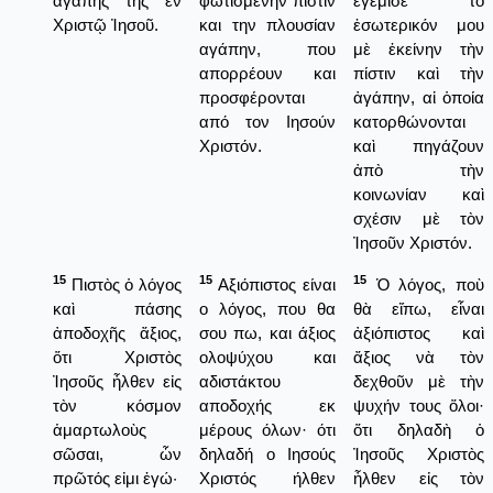
ἀγάπης τῆς ἐν
φωτισμένην πίστιν
ἐγέμισε τὸ
Χριστῷ Ἰησοῦ.
και την πλουσίαν
ἐσωτερικόν μου
αγάπην, που
μὲ ἐκείνην τὴν
απορρέουν και
πίστιν καὶ τὴν
προσφέρονται
ἀγάπην, αἱ ὁποία
από τον Ιησούν
κατορθώνονται
Χριστόν.
καὶ πηγάζουν
ἀπὸ τὴν
κοινωνίαν καὶ
σχέσιν μὲ τὸν
Ἰησοῦν Χριστόν.
15
15
15
Πιστὸς ὁ λόγος
Αξιόπιστος είναι
Ὁ λόγος, ποὺ
καὶ πάσης
ο λόγος, που θα
θὰ εἴπω, εἶναι
ἀποδοχῆς ἄξιος,
σου πω, και άξιος
ἀξιόπιστος καὶ
ὅτι Χριστὸς
ολοψύχου και
ἄξιος νὰ τὸν
Ἰησοῦς ἦλθεν εἰς
αδιστάκτου
δεχθοῦν μὲ τὴν
τὸν κόσμον
αποδοχής εκ
ψυχήν τους ὅλοι·
ἁμαρτωλοὺς
μέρους όλων· ότι
ὅτι δηλαδὴ ὁ
σῶσαι, ὧν
δηλαδή ο Ιησούς
Ἰησοῦς Χριστὸς
πρῶτός εἰμι ἐγώ·
Χριστός ήλθεν
ἦλθεν εἰς τὸν