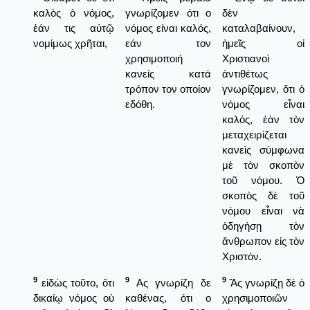
καλὸς ὁ νόμος,
γνωρίζομεν ότι ο
δὲν
ἐάν τις αὐτῷ
νόμος είναι καλός,
καταλαβαίνουν,
νομίμως χρῆται,
εάν τον
ἠμεῖς οἰ
χρησιμοποιή
Χριστιανοὶ
κανείς κατά
ἀντιθέτως
τρόπον τον οποίον
γνωρίζομεν, ὅτι ὁ
εδόθη.
νόμος εἶναι
καλός, ἐὰν τὸν
μεταχειρίζεται
κανεὶς σύμφωνα
μὲ τὸν σκοπὸν
τοῦ νόμου. Ὁ
σκοπὸς δὲ τοῦ
νόμου εἶναι νὰ
ὁδηγήσῃ τὸν
ἄνθρωπον εἰς τὸν
Χριστόν.
9
9
9
εἰδὼς τοῦτο, ὅτι
Ας γνωρίζη δε
Ἂς γνωρίζῃ δὲ ὁ
δικαίῳ νόμος οὐ
καθένας, ότι ο
χρησιμοποιῶν