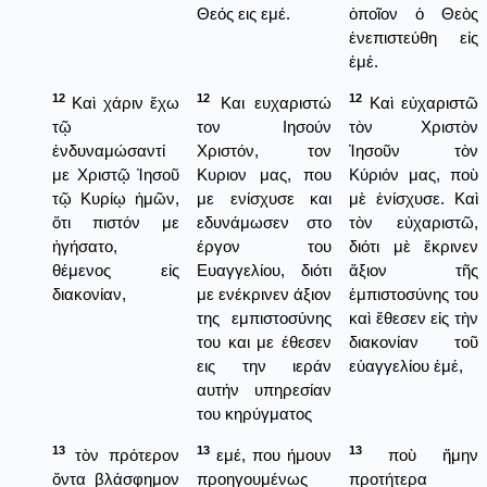
Θεός εις εμέ.
ὁποῖον ὁ Θεὸς
ἐνεπιστεύθη εἰς
ἐμέ.
12
12
12
Καὶ χάριν ἔχω
Και ευχαριστώ
Καὶ εὐχαριστῶ
τῷ
τον Ιησούν
τὸν Χριστὸν
ἐνδυναμώσαντί
Χριστόν, τον
Ἰησοῦν τὸν
με Χριστῷ Ἰησοῦ
Κυριον μας, που
Κύριόν μας, ποὺ
τῷ Κυρίῳ ἡμῶν,
με ενίσχυσε και
μὲ ἐνίσχυσε. Καὶ
ὅτι πιστόν με
εδυνάμωσεν στο
τὸν εὐχαριστῶ,
ἡγήσατο,
έργον του
διότι μὲ ἔκρινεν
θέμενος εἰς
Ευαγγελίου, διότι
ἄξιον τῆς
διακονίαν,
με ενέκρινεν άξιον
ἐμπιστοσύνης του
της εμπιστοσύνης
καὶ ἔθεσεν εἰς τὴν
του και με έθεσεν
διακονίαν τοῦ
εις την ιεράν
εὐαγγελίου ἐμέ,
αυτήν υπηρεσίαν
του κηρύγματος
13
13
13
τὸν πρότερον
εμέ, που ήμουν
ποὺ ἤμην
ὄντα βλάσφημον
προηγουμένως
προτήτερα