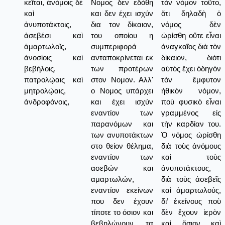
κεῖται, ἀνόμοις δὲ
Νομος δεν εδόθη
τὸν νόμον τοῦτο,
καὶ
και δεν έχει ισχύν
ὅτι δηλαδὴ ὁ
ἀνυποτάκτοις,
δια τον δίκαιον,
νόμος δὲν
ἀσεβέσι καὶ
του οποίου η
ὡρίσθη οὔτε εἶναι
ἁμαρτωλοῖς,
συμπεριφορά
ἀναγκαῖος διὰ τὸν
ἀνοσίοις καὶ
ανταποκρίνεται εκ
δίκαιον, διότι
βεβήλοις,
των προτέρων
αὐτὸς ἔχει ὁδηγὸν
πατρολῴαις καὶ
στον Νομον. Αλλ'
τὸν ἔμφυτον
μητρολῴαις,
ο Νομος υπάρχει
ἠθικὸν νόμον,
ἀνδροφόνοις,
και έχει ισχύν
ποὺ φυσικὸ εἶναι
εναντίον των
γραμμένος εἰς
παρανόμων και
τὴν καρδίαν του.
των ανυποτάκτων
Ὁ νόμος ὡρίσθη
στο θείον θέλημα,
διὰ τοὺς ἀνόμους
εναντίον των
καὶ τοὺς
ασεβών και
ἀνυποτάκτους,
αμαρτωλών,
διὰ τοὺς ἀσεβεῖς
εναντίον εκείνων
καὶ ἁμαρτωλούς,
που δεν έχουν
δι’ ἐκείνους ποὺ
τίποτε το όσιον και
δὲν ἔχουν ἱερὸν
βεβηλώνουν τα
καὶ ὅσιον καὶ