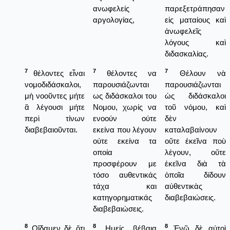
ανωφελείς
παρεξετράπησαν
αργολογίας,
εἰς ματαίους καὶ
ἀνωφελεῖς
λόγους καὶ
διδασκαλίας.
7
7
7
θέλοντες εἶναι
θέλοντες να
Θέλουν νὰ
νομοδιδάσκαλοι,
παρουσιάζωνται
παρουσιάζωνται
μὴ νοοῦντες μήτε
ως διδάσκαλοι του
ὡς διδάσκαλοι
ἃ λέγουσι μήτε
Νομου, χωρίς να
τοῦ νόμου, καὶ
περὶ τίνων
ενοούν ούτε
δὲν
διαβεβαιοῦνται.
εκείνα που λέγουν
καταλαβαίνουν
ούτε εκείνα τα
οὔτε ἐκεῖνα ποὺ
οποία
λέγουν, οὔτε
προσφέρουν με
ἐκεῖνα διὰ τὰ
τόσο αυθεντικάς
ὁποῖα δίδουν
τάχα και
αὐθεντικὰς
κατηγορηματικάς
διαβεβαιώσεις.
διαβεβαιώσεις.
8
8
8
Οἴδαμεν δὲ ὅτι
Ημείς βέβαια
Ἐνῷ δὲ αὐτοὶ