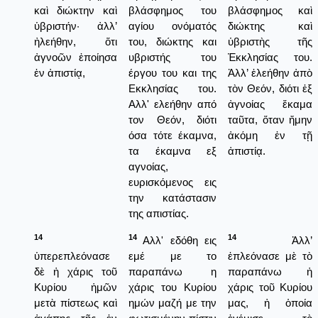
καὶ διώκτην καὶ
βλάσφημος του
βλάσφημος καὶ
ὑβριστήν· ἀλλ’
αγίου ονόματός
διώκτης καὶ
ἠλεήθην, ὅτι
του, διώκτης και
ὑβριστὴς τῆς
ἀγνοῶν ἐποίησα
υβριστής του
Ἐκκλησίας του.
ἐν ἀπιστίᾳ,
έργου του και της
Ἀλλ’ ἐλεήθην ἀπὸ
Εκκλησίας του.
τὸν Θεόν, διότι ἐξ
Αλλ' ελεήθην από
ἀγνοίας ἔκαμα
τον Θεόν, διότι
ταῦτα, ὅταν ἤμην
όσα τότε έκαμνα,
ἀκόμη ἐν τῇ
τα έκαμνα εξ
ἀπιστίᾳ.
αγνοίας,
ευρισκόμενος εις
την κατάστασιν
της απιστίας.
14
14
14
Αλλ' εδόθη εις
Ἀλλ’
ὑπερεπλεόνασε
εμέ με το
ἐπλεόνασε μὲ τὸ
δὲ ἡ χάρις τοῦ
παραπάνω η
παραπάνω ἡ
Κυρίου ἡμῶν
χάρις του Κυρίου
χάρις τοῦ Κυρίου
μετὰ πίστεως καὶ
ημών μαζή με την
μας, ἡ ὁποία