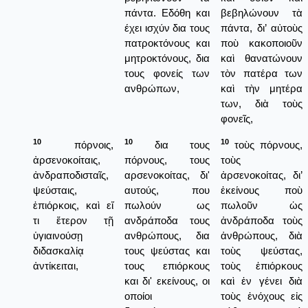
πάντα. Εδόθη και
βεβηλώνουν τὰ
έχει ισχύν δια τους
πάντα, δι’ αὐτοὺς
πατροκτόνους και
ποὺ κακοποιοῦν
μητροκτόνους, δια
καὶ θανατώνουν
τους φονείς των
τὸν πατέρα των
ανθρώπων,
καὶ τὴν μητέρα
των, διὰ τοὺς
φονεῖς,
10
10
10
πόρνοις,
δια τους
τοὺς πόρνους,
ἀρσενοκοίταις,
πόρνους, τους
τοὺς
ἀνδραποδισταῖς,
αρσενοκοίτας, δι'
ἀρσενοκοίτας, δι’
ψεύσταις,
αυτούς, που
ἐκείνους ποὺ
ἐπιόρκοις, καὶ εἴ
πωλούν ως
πωλοῦν ὡς
τι ἕτερον τῇ
ανδράποδα τους
ἀνδράποδα τοὺς
ὑγιαινούσῃ
ανθρώπους, δια
ἀνθρώπους, διὰ
διδασκαλίᾳ
τους ψεύστας και
τοὺς ψεύστας,
ἀντίκειται,
τους επιόρκους
τοὺς ἐπιόρκους
και δι' εκείνους, οι
καὶ ἐν γένει διὰ
οποίοι
τοὺς ἐνόχους εἰς