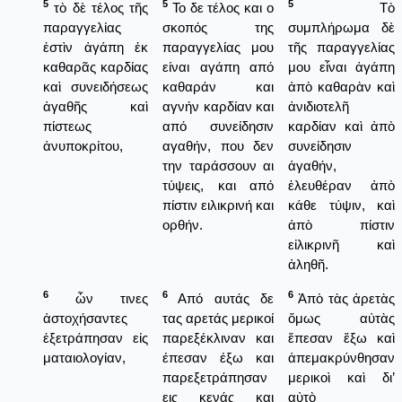
5
5
5
τὸ δὲ τέλος τῆς
Το δε τέλος και ο
Τὸ
παραγγελίας
σκοπός της
συμπλήρωμα δὲ
ἐστὶν ἀγάπη ἐκ
παραγγελίας μου
τῆς παραγγελίας
καθαρᾶς καρδίας
είναι αγάπη από
μου εἶναι ἀγάπη
καὶ συνειδήσεως
καθαράν και
ἀπὸ καθαρὰν καὶ
ἀγαθῆς καὶ
αγνήν καρδίαν και
ἀνιδιοτελῆ
πίστεως
από συνείδησιν
καρδίαν καὶ ἀπὸ
ἀνυποκρίτου,
αγαθήν, που δεν
συνείδησιν
την ταράσσουν αι
ἀγαθήν,
τύψεις, και από
ἐλευθέραν ἀπὸ
πίστιν ειλικρινή και
κάθε τύψιν, καὶ
ορθήν.
ἀπὸ πίστιν
εἰλικρινῆ καὶ
ἀληθῆ.
6
6
6
ὧν τινες
Από αυτάς δε
Ἀπὸ τὰς ἀρετὰς
ἀστοχήσαντες
τας αρετάς μερικοί
ὅμως αὐτὰς
ἐξετράπησαν εἰς
παρεξέκλιναν και
ἔπεσαν ἔξω καὶ
ματαιολογίαν,
έπεσαν έξω και
ἀπεμακρύνθησαν
παρεξετράπησαν
μερικοὶ καὶ δι’
εις κενάς και
αὐτὸ