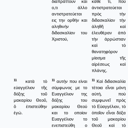
διαπράττουν και
κάθε τι, ποὺ
ο,τι άλλο
ἀντιστρατεύεται
αντιστρατεύεται
πρὸς τὴν
εις την ορθήν και
διδασκαλίαν τὴν
αληθινήν
ἀληθῆ καὶ
διδασκαλίαν του
ἐλευθέραν ἀπὸ
Χριστού,
τὴν ἀρρώστιαν
καὶ τὸ
θανατηφόρον
μίασμα τῆς
αἱρέσεως καὶ
πλάνης.
11
11
11
κατὰ τὸ
αυτήν που είναι
Καὶ διδασκαλία
εὐαγγέλιον τῆς
σύμφωνος με το
τέτοια εἶναι μόνη
δόξης τοῦ
Ευαγγέλιον της
αὐτή, ποὺ
μακαρίου Θεοῦ,
δόξης του
συμφωνεῖ πρὸς
ὃ ἐπιστεύθην
μακαρίου Θεού
τὸ Εὐαγγέλιον, τὸ
ἐγώ.
και το οποίον
ὁποῖον εἶναι δόξα
Ευαγγέλιον το
τοῦ μακαρίου
ενεπιστεύθη ο
Θεοῦ καὶ τὸ