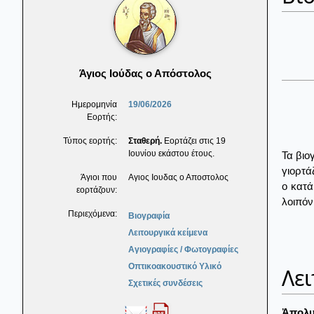
Άγιος Ιούδας ο Απόστολος
Ημερομηνία
19/06/2026
Εορτής:
Τύπος εορτής:
Σταθερή.
Εορτάζει στις 19
Ιουνίου εκάστου έτους.
Τα βιο
γιορτά
Άγιοι που
Αγιος Ιουδας ο Αποστολος
ο κατά
εορτάζουν:
λοιπόν
Περιεχόμενα:
Βιογραφία
Λειτουργικά κείμενα
Αγιογραφίες / Φωτογραφίες
Οπτικοακουστικό Υλικό
Λει
Σχετικές συνδέσεις
Ἀπολυ