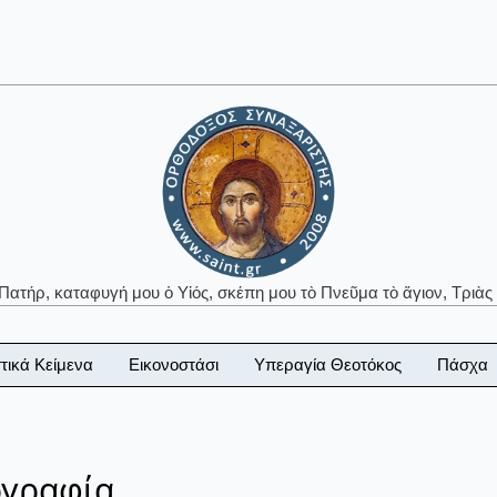
 Πατήρ, καταφυγή μου ὁ Υἱός, σκέπη μου τὸ Πνεῦμα τὸ ἅγιον, Τριὰς 
τικά Κείμενα
Εικονοστάσι
Υπεραγία Θεοτόκος
Πάσχα
ογραφία