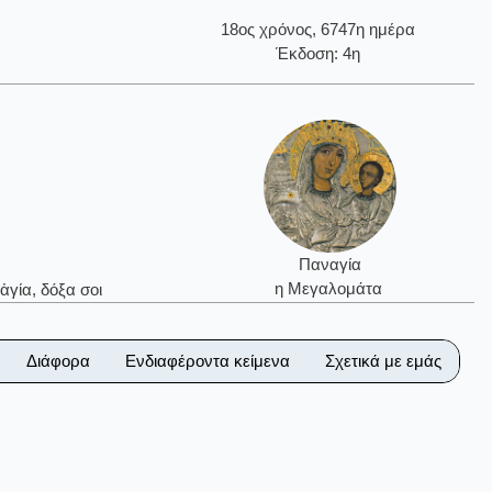
18ος χρόνος, 6747η ημέρα
Έκδοση: 4η
Παναγία
η Μεγαλομάτα
ἁγία, δόξα σοι
Διάφορα
Ενδιαφέροντα κείμενα
Σχετικά με εμάς