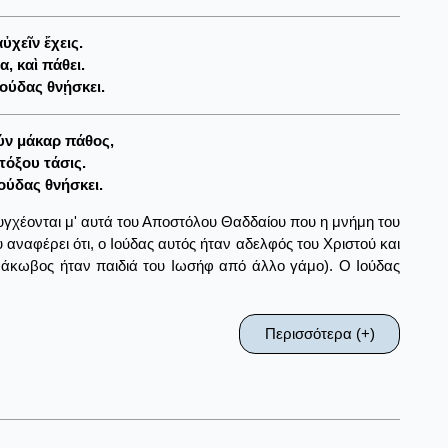
ὐχεῖν ἔχεις.
, καὶ πάθει.
ούδας θνῄσκει.
ούν μάκαρ πάθος,
 τόξου τάσις.
ούδας θνήσκει.
 συγχέονται μ' αυτά του Αποστόλου Θαδδαίου που η μνήμη του
υ αναφέρει ότι, ο Ιούδας αυτός ήταν αδελφός του Χριστού και
Ιάκωβος ήταν παιδιά του Ιωσήφ από άλλο γάμο). Ο Ιούδας
Περισσότερα (+)