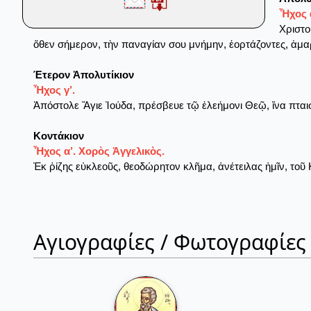
Ἦχος 
Χριστο
ὅθεν σήμερον, τὴν παναγίαν σου μνήμην, ἑορτάζοντες, ἁμα
Έτερον Ἀπολυτίκιον
Ἦχος γ’.
Ἀπόστολε Ἅγιε Ἰούδα, πρέσβευε τῷ ἐλεήμονι Θεῷ, ἵνα πτα
Κοντάκιον
Ἦχος α’. Χορὸς Ἀγγελικὸς.
Ἐκ ῥίζης εὐκλεοῦς, θεοδώρητον κλῆμα, ἀνέτειλας ἡμῖν, τοῦ 
Αγιογραφίες / Φωτογραφίες