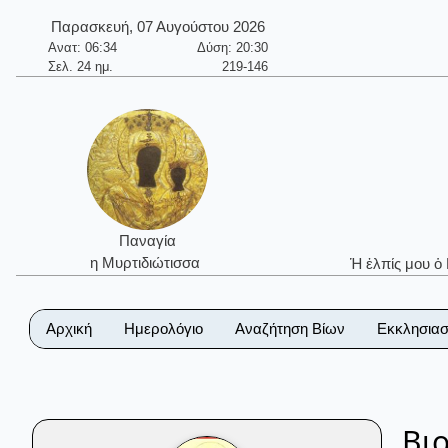
Παρασκευή, 07 Αυγούστου 2026
Ανατ: 06:34
Δύση: 20:30
Σελ. 24 ημ.
219-146
Παναγία
η Μυρτιδιώτισσα
Ἡ ἐλπίς μου ὁ
Αρχική
Ημερολόγιο
Αναζήτηση Βίων
Εκκλησιασ
Βι