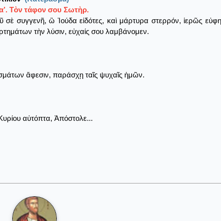
α’. Τὸν τάφον σου Σωτὴρ.
ῦ σὲ συγγενῆ, ὢ Ἰούδα εἰδότες, καὶ μάρτυρα στερρόν, ἱερῶς εὐφ
ρτημάτων τὴν λύσιν, εὐχαίς σου λαμβάνομεν.
ισμάτων ἄφεσιν, παράσχῃ ταῖς ψυχαῖς ἡμῶν.
Κυρίου αὐτόπτα, Ἀπόστολε...