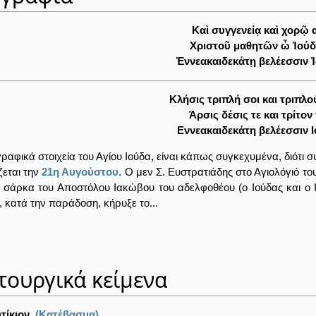
Καὶ συγγενείᾳ καὶ χορῷ α
Χριστοῦ μαθητῶν ὦ Ἰούδα
Ἐννεακαιδεκάτῃ βελέεσσιν Ἰ
Kλήσις τριπλή σοι και τριπλ
Άρσις δέσις τε και τρίτον
Eννεακαιδεκάτη βελέεσσιν I
γραφικά στοιχεία του Αγίου Ιούδα, είναι κάπως συγκεχυμένα, διότι
ζεται την
21η Αυγούστου
. Ο μεν Σ. Ευστρατιάδης στο Αγιολόγιό το
 σάρκα του Αποστόλου Ιακώβου του αδελφοθέου (ο Ιούδας και ο 
, κατά την παράδοση, κήρυξε το...
τουργικά κείμενα
τίκιον
(Κατέβασμα)