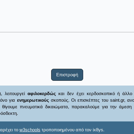
Επιστροφή
), λειτουργεί
αφιλοκερδώς
και δεν έχει κερδοσκοπικό ή άλλο 
μόνο για
ενημερωτικούς
σκοπούς. Οι επισκέπτες του saint.gr, α
γουμε πνευματικά δικαιώματα, παρακαλούμε για την άμεση ενημ
όσδεκτη.
αρέχει το
w3schools
τροποποιημένου από τον ix8ys.