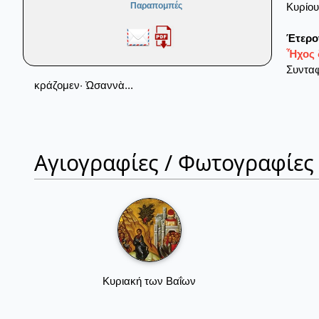
Κυρίου
Παραπομπές
Έτερο
Ἦχος δ
Συνταφ
κράζομεν· Ὠσαννὰ...
Αγιογραφίες / Φωτογραφίες
Κυριακή των Βαΐων