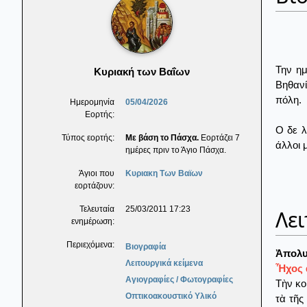
Την ημ
Κυριακή των Βαΐων
Βηθανί
πόλη.
Ημερομηνία
05/04/2026
Εορτής:
Ο δε λ
Τύπος εορτής:
Με βάση το Πάσχα.
Εορτάζει 7
άλλοι 
ημέρες πριν το Άγιο Πάσχα.
Άγιοι που
Κυριακη Των Βαϊων
εορτάζουν:
Τελευταία
25/03/2011 17:23
Λει
ενημέρωση:
Περιεχόμενα:
Βιογραφία
Ἀπολυ
Λειτουργικά κείμενα
Ἦχος α
Αγιογραφίες / Φωτογραφίες
Τὴν κο
Οπτικοακουστικό Υλικό
τὰ τῆς