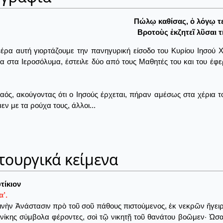
Πώλῳ καθίσας, ὁ λόγῳ τε
Βροτοὺς ἐκζητεῖ λῦσαι τ
έρα αυτή γιορτάζουμε την πανηγυρική είσοδο του Κυρίου Ιησού Χ
α στα Ιεροσόλυμα, έστειλε δύο από τους Μαθητές του και του έφε
αός, ακούγοντας ότι ο Ιησούς έρχεται, πήραν αμέσως στα χέρια τ
μεν με τα ρούχα τους, άλλοι...
τουργικά κείμενα
τίκιον
’.
ινὴν Ἀνάστασιν πρὸ τοῦ σοῦ πάθους πιστούμενος, ἐκ νεκρῶν ἤγειρα
 νίκης σύμβολα φέροντες, σοὶ τῷ νικητῇ τοῦ θανάτου βοῶμεν· Ὠσαν