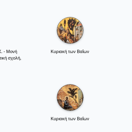
Χ. - Mονή
Κυριακή των Βαΐων
τική σχολή,
Κυριακή των Βαΐων