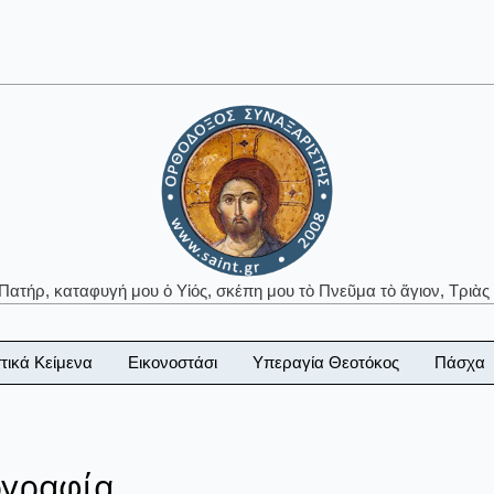
 Πατήρ, καταφυγή μου ὁ Υἱός, σκέπη μου τὸ Πνεῦμα τὸ ἅγιον, Τριὰς 
τικά Κείμενα
Εικονοστάσι
Υπεραγία Θεοτόκος
Πάσχα
ογραφία