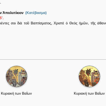
.
ν Ἀπολυτίκιον
(Κατέβασμα)
’.
έντες σοι διὰ τοῦ Βαπτίσματος, Χριστὲ ὁ Θεὸς ἡμῶν, τῆς ἀθαν
Κυριακή των Βαΐων
Κυριακή των Βαΐων