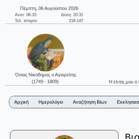
Πέμπτη, 06 Αυγούστου 2026
Ανατ: 06:33
Δύση: 20:31
Τελ. τέταρτο
218-147
Όσιος Νικόδημος ο Αγιορείτης
(1749 - 1809)
Ἡ ἐλπίς μου ὁ
Αρχική
Ημερολόγιο
Αναζήτηση Βίων
Εκκλησιασ
Βι