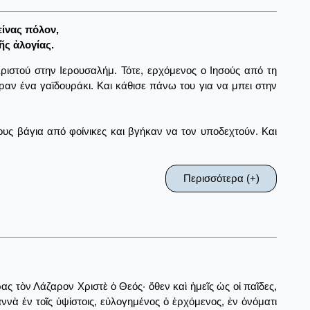
ίνας πόλον,
ῆς ἀλογίας.
ριστού στην Ιερουσαλήμ. Τότε, ερχόμενος ο Ιησούς από τη
ραν ένα γαϊδουράκι. Και κάθισε πάνω του για να μπει στην
ους βάγια από φοίνικες και βγήκαν να τον υποδεχτούν. Και
Περισσότερα (+)
ς τὸν Λάζαρον Χριστὲ ὁ Θεός· ὅθεν καὶ ἡμεῖς ὡς οἱ παῖδες,
νὰ ἐν τοῖς ὑψίστοις, εὐλογημένος ὁ ἐρχόμενος, ἐν ὀνόματι