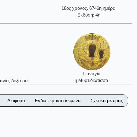
18ος χρόνος, 6746η ημέρα
Έκδοση: 4η
Παναγία
η Μυρτιδιώτισσα
ἁγία, δόξα σοι
Διάφορα
Ενδιαφέροντα κείμενα
Σχετικά με εμάς