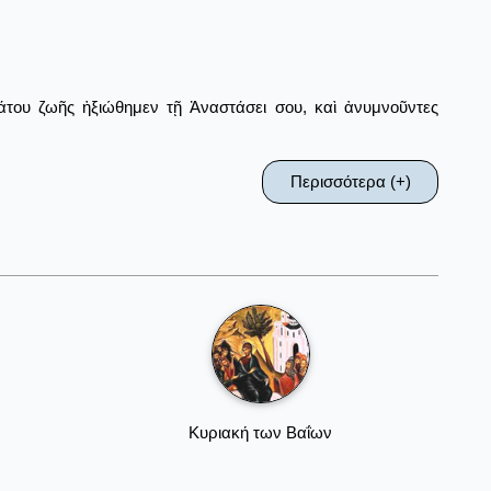
άτου ζωῆς ἠξιώθημεν τῇ Ἀναστάσει σου, καὶ ἀνυμνοῦντες
Περισσότερα (+)
Κυριακή των Βαΐων