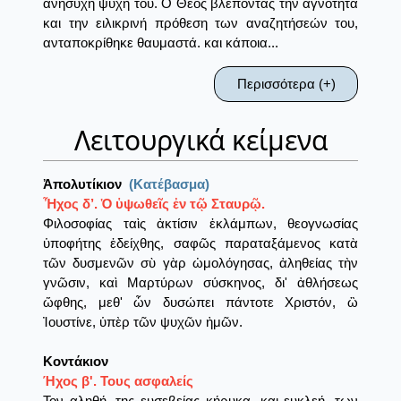
ανήσυχη ψυχή του. Ο Θεός βλέποντας την αγνότητα
και την ειλικρινή πρόθεση των αναζητήσεών του,
ανταποκρίθηκε θαυμαστά. και κάποια...
Περισσότερα (+)
Λειτουργικά κείμενα
Ἀπολυτίκιον
(Κατέβασμα)
Ἦχος δ’. Ὁ ὑψωθεῖς ἐν τῷ Σταυρῷ.
Φιλοσοφίας ταὶς ἀκτίσιν ἐκλάμπων, θεογνωσίας
ὑποφήτης ἐδείχθης, σαφῶς παραταξάμενος κατὰ
τῶν δυσμενῶν σὺ γὰρ ὠμολόγησας, ἀληθείας τὴν
γνῶσιν, καὶ Μαρτύρων σύσκηνος, δι' ἀθλήσεως
ὤφθης, μεθ' ὧν δυσώπει πάντοτε Χριστόν, ὢ
Ἰουστίνε, ὑπὲρ τῶν ψυχῶν ἠμῶν.
Κοντάκιον
Ήχος β'. Τους ασφαλείς
Τον αληθή, της ευσεβείας κήρυκα, και ευκλεή, των