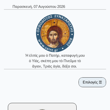
Παρασκευή, 07 Αυγούστου 2026
Ἡ ἐλπίς μου ὁ Πατήρ, καταφυγή μου
ὁ Υἱός, σκέπη μου τὸ Πνεῦμα τὸ
ἅγιον, Τριὰς ἁγία, δόξα σοι.
Επιλογές ☰