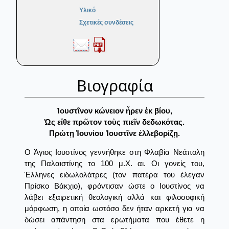
Υλικό
Σχετικές συνδέσεις
Βιογραφία
Ἰουστῖνον κώνειον ἦρεν ἐκ βίου,
Ὡς εἴθε πρῶτον τοὺς πιεῖν δεδωκότας.
Πρώτῃ Ἰουνίου Ἰουστῖνε ἐλλεβορίζῃ.
Ο Άγιος Ιουστίνος γεννήθηκε στη Φλαβία Νεάπολη
της Παλαιστίνης το 100 μ.X. αι. Οι γονείς του,
Έλληνες ειδωλολάτρες (τον πατέρα του έλεγαν
Πρίσκο Βάκχιο), φρόντισαν ώστε ο Ιουστίνος να
λάβει εξαιρετική θεολογική αλλά και φιλοσοφική
μόρφωση, η οποία ωστόσο δεν ήταν αρκετή για να
δώσει απάντηση στα ερωτήματα που έθετε η