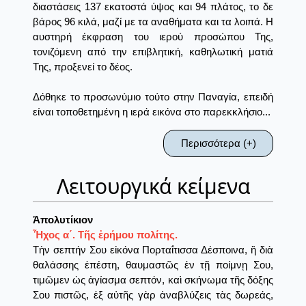
διαστάσεις 137 εκατοστά ύψος και 94 πλάτος, το δε
βάρος 96 κιλά, μαζί με τα αναθήματα και τα λοιπά. Η
αυστηρή έκφραση του ιερού προσώπου Της,
τονιζόμενη από την επιβλητική, καθηλωτική ματιά
Της, προξενεί το δέος.
Δόθηκε το προσωνύμιο τούτο στην Παναγία, επειδή
είναι τοποθετημένη η ιερά εικόνα στο παρεκκλήσιο...
Περισσότερα (+)
Λειτουργικά κείμενα
Ἀπολυτίκιον
Ἦχος α΄. Τῆς ἐρήμου πολίτης.
Τὴν σεπτήν Σου εἰκόνα Πορταΐτισσα Δέσποινα, ἣ διὰ
θαλάσσης ἐπέστη, θαυμαστῶς ἐν τῇ ποίμνῃ Σου,
τιμῶμεν ὡς ἁγίασμα σεπτόν, καὶ σκήνωμα τῆς δόξης
Σου πιστῶς, ἐξ αὐτῆς γὰρ ἀναβλύζεις τὰς δωρεάς,