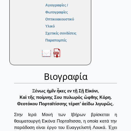
Αγιογραφίες /
Φωτογραφίες
Οπτικοακουστικό
Υλικό
Σχετικές συνδέσεις
Παραπομπές
Βιογραφία
Ξένως ἡμῖν ἧκες εν τῇ Σῇ Εἰκόνι,
Καὶ τῆς ποίμνης Σου πυλωρὸς ὤφθης Κόρη.
Θεοτόκου Πορταϊτίσσης τέρατ’ ἀείδω λιγυρῶς.
Στην Ιερά Μονή των Ιβήρων βρίσκεται η
θαυματουργή Εικόνα Πορταΐτισσα, η οποία κατά την
παράδοση είναι έργο του Ευαγγελιστή Λουκά. Έχει