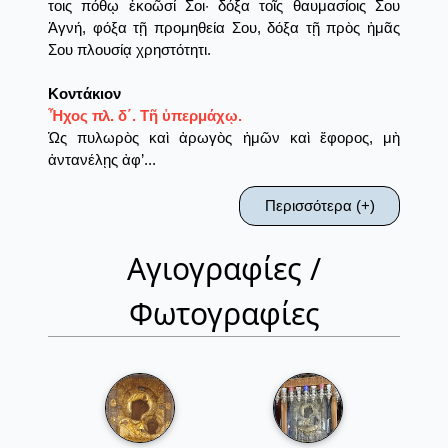
τοις πόθῳ ἐκοῶσί Σοι· δόξα τοῖς θαυμασίοις Σου
Ἁγνή, φόξα τῇ προμηθεία Σου, δόξα τῇ πρὸς ἡμᾶς
Σου πλουσίᾳ χρηστότητι.
Κοντάκιον
Ἦχος πλ. δ΄. Τῆ ὑπερμάχῳ.
Ὡς πυλωρὸς καὶ ἀρωγὸς ἡμῶν καὶ ἔφορος, μὴ
ἀντανέλῃς ἀφ’...
Περισσότερα (+)
Αγιογραφίες /
Φωτογραφίες