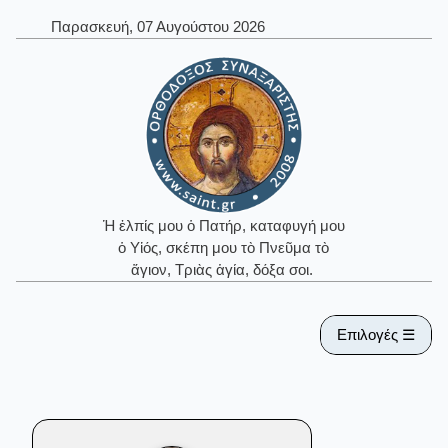
Παρασκευή, 07 Αυγούστου 2026
Ἡ ἐλπίς μου ὁ Πατήρ, καταφυγή μου
ὁ Υἱός, σκέπη μου τὸ Πνεῦμα τὸ
ἅγιον, Τριὰς ἁγία, δόξα σοι.
Επιλογές ☰